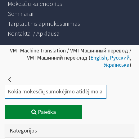
Mokesčių kalendorius
Seminarai
Tarptautinis apmokestinimas
Kontaktai / Apklausa
VMI Machine translation / VMI Машинный перевод /
VMI Машинний переклад (
English
,
Русский
,
Українська
)
Paieška
Kategorijos