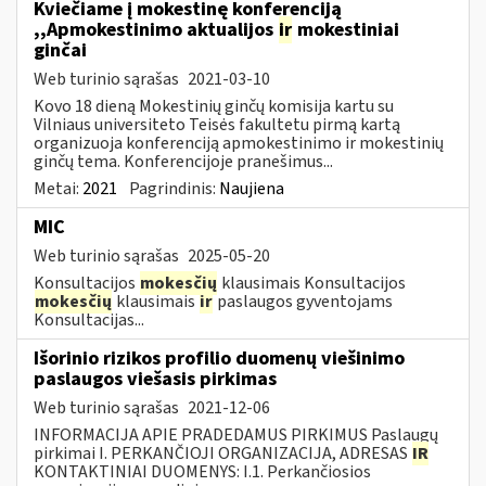
Kviečiame į mokestinę konferenciją
,,Apmokestinimo aktualijos
ir
mokestiniai
ginčai
Web turinio sąrašas
2021-03-10
Kovo 18 dieną Mokestinių ginčų komisija kartu su
Vilniaus universiteto Teisės fakultetu pirmą kartą
organizuoja konferenciją apmokestinimo ir mokestinių
ginčų tema. Konferencijoje pranešimus...
Metai:
2021
Pagrindinis:
Naujiena
MIC
Web turinio sąrašas
2025-05-20
Konsultacijos
mokesčių
klausimais Konsultacijos
mokesčių
klausimais
ir
paslaugos gyventojams
Konsultacijas...
Išorinio rizikos profilio duomenų viešinimo
paslaugos viešasis pirkimas
Web turinio sąrašas
2021-12-06
INFORMACIJA APIE PRADEDAMUS PIRKIMUS Paslaugų
pirkimai I. PERKANČIOJI ORGANIZACIJA, ADRESAS
IR
KONTAKTINIAI DUOMENYS: I.1. Perkančiosios