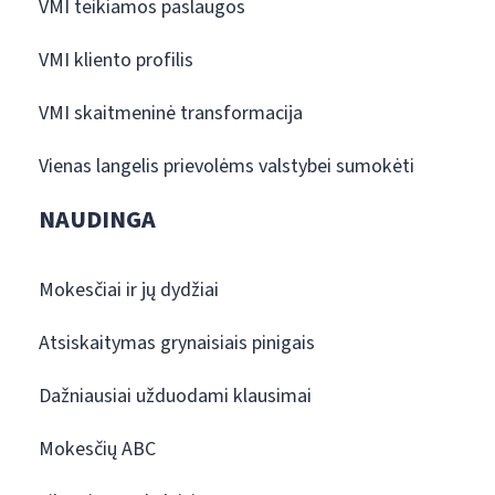
VMI teikiamos paslaugos
VMI kliento profilis
VMI skaitmeninė transformacija
Vienas langelis prievolėms valstybei sumokėti
NAUDINGA
Mokesčiai ir jų dydžiai
Atsiskaitymas grynaisiais pinigais
Dažniausiai užduodami klausimai
Mokesčių ABC