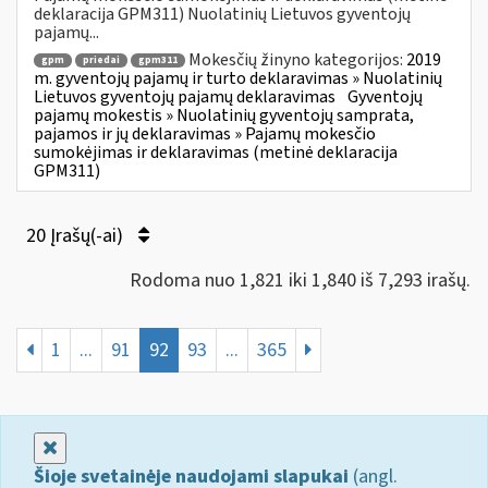
deklaracija GPM311) Nuolatinių Lietuvos gyventojų
pajamų...
Mokesčių žinyno kategorijos:
2019
gpm
priedai
gpm311
m. gyventojų pajamų ir turto deklaravimas » Nuolatinių
Lietuvos gyventojų pajamų deklaravimas
Gyventojų
pajamų mokestis » Nuolatinių gyventojų samprata,
pajamos ir jų deklaravimas » Pajamų mokesčio
sumokėjimas ir deklaravimas (metinė deklaracija
GPM311)
20 Įrašų(-ai)
Rodoma nuo 1,821 iki 1,840 iš 7,293 irašų.
1
...
91
92
93
...
365
Uždaryti
Šioje svetainėje naudojami slapukai
(angl.