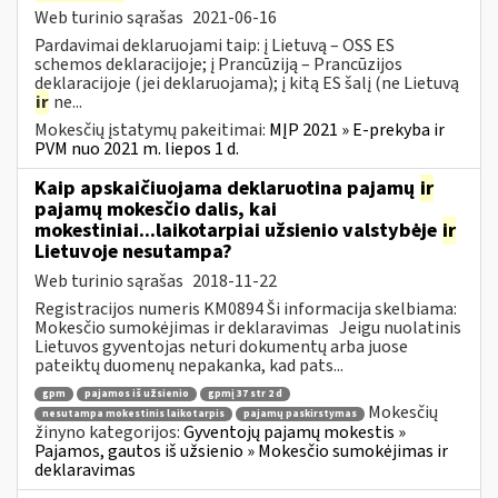
Web turinio sąrašas
2021-06-16
Pardavimai deklaruojami taip: į Lietuvą – OSS ES
schemos deklaracijoje; į Prancūziją – Prancūzijos
deklaracijoje (jei deklaruojama); į kitą ES šalį (ne Lietuvą
ir
ne...
Mokesčių įstatymų pakeitimai:
MĮP 2021 » E-prekyba ir
PVM nuo 2021 m. liepos 1 d.
Kaip apskaičiuojama deklaruotina pajamų
ir
pajamų mokesčio dalis, kai
mokestiniai...laikotarpiai užsienio valstybėje
ir
Lietuvoje nesutampa?
Web turinio sąrašas
2018-11-22
Registracijos numeris KM0894 Ši informacija skelbiama:
Mokesčio sumokėjimas ir deklaravimas Jeigu nuolatinis
Lietuvos gyventojas neturi dokumentų arba juose
pateiktų duomenų nepakanka, kad pats...
gpm
pajamos iš užsienio
gpmį 37 str 2 d
Mokesčių
nesutampa mokestinis laikotarpis
pajamų paskirstymas
žinyno kategorijos:
Gyventojų pajamų mokestis »
Pajamos, gautos iš užsienio » Mokesčio sumokėjimas ir
deklaravimas