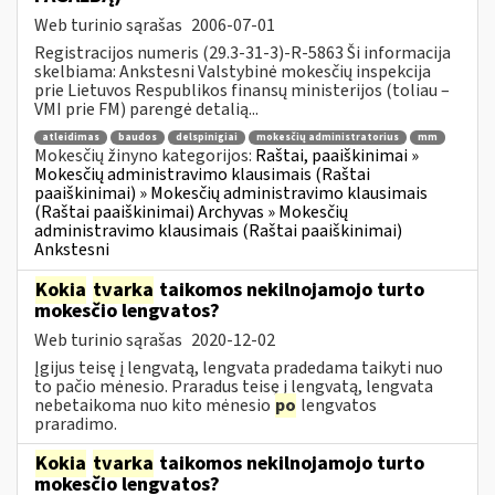
Web turinio sąrašas
2006-07-01
Registracijos numeris (29.3-31-3)-R-5863 Ši informacija
skelbiama: Ankstesni Valstybinė mokesčių inspekcija
prie Lietuvos Respublikos finansų ministerijos (toliau –
VMI prie FM) parengė detalią...
atleidimas
baudos
delspinigiai
mokesčių administratorius
mm
Mokesčių žinyno kategorijos:
Raštai, paaiškinimai »
Mokesčių administravimo klausimais (Raštai
paaiškinimai) » Mokesčių administravimo klausimais
(Raštai paaiškinimai) Archyvas » Mokesčių
administravimo klausimais (Raštai paaiškinimai)
Ankstesni
Kokia
tvarka
taikomos nekilnojamojo turto
mokesčio lengvatos?
Web turinio sąrašas
2020-12-02
Įgijus teisę į lengvatą, lengvata pradedama taikyti nuo
to pačio mėnesio. Praradus teisę į lengvatą, lengvata
nebetaikoma nuo kito mėnesio
po
lengvatos
praradimo.
Kokia
tvarka
taikomos nekilnojamojo turto
mokesčio lengvatos?