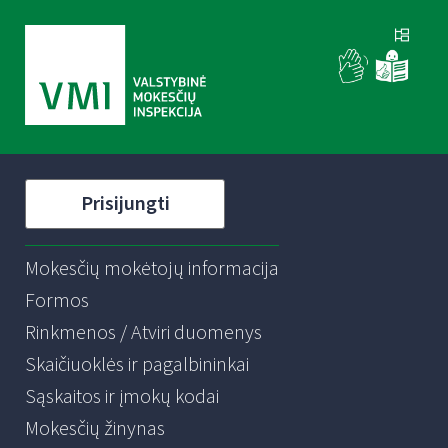
Prisijungti
Mokesčių mokėtojų informacija
Formos
Rinkmenos / Atviri duomenys
Skaičiuoklės ir pagalbininkai
Sąskaitos ir įmokų kodai
Mokesčių žinynas