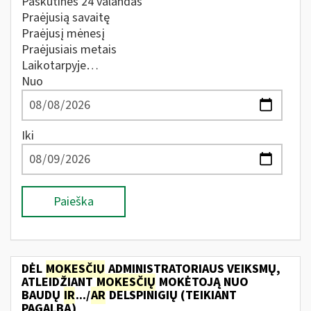
Paskutines 24 valandas
Praėjusią savaitę
Praėjusį mėnesį
Praėjusiais metais
Laikotarpyje…
Nuo
Iki
Paieška
DĖL
MOKESČIŲ
ADMINISTRATORIAUS VEIKSMŲ,
ATLEIDŽIANT
MOKESČIŲ
MOKĖTOJĄ NUO
BAUDŲ
IR
.../
AR
DELSPINIGIŲ (TEIKIANT
PAGALBĄ)