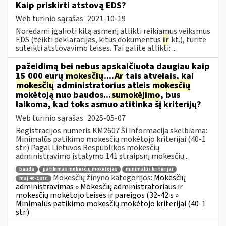
Kaip priskirti atstovą EDS?
Web turinio sąrašas
2021-10-19
Norėdami įgalioti kitą asmenį atlikti reikiamus veiksmus
EDS (teikti deklaracijas, kitus dokumentus
ir
kt.), turite
suteikti atstovavimo teises. Tai galite atlikti: ...
pažeidimą bei nebus apskaičiuota daugiau kaip
15 000 eurų
mokesčių
....
Ar
tais atvejais, kai
mokesčių
administratorius atleis
mokesčių
mokėtoją nuo baudos...
sumokėjimo
, bus
laikoma, kad toks asmuo atitinka šį kriterijų?
Web turinio sąrašas
2025-05-07
Registracijos numeris KM2607 Ši informacija skelbiama:
Minimalūs patikimo mokesčių mokėtojo kriterijai (40-1
str.) Pagal Lietuvos Respublikos mokesčių
administravimo įstatymo 141 straipsnį mokesčių...
bauda
patikimas mokesčių mokėtojas
minimalūs kriterijai
Mokesčių žinyno kategorijos:
Mokesčių
maį 40-1 str.
administravimas » Mokesčių administratoriaus ir
mokesčių mokėtojo teisės ir pareigos (32-42 s »
Minimalūs patikimo mokesčių mokėtojo kriterijai (40-1
str.)