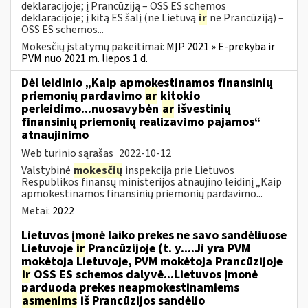
deklaracijoje; į Prancūziją – OSS ES schemos
deklaracijoje; į kitą ES šalį (ne Lietuvą
ir
ne Prancūziją) –
OSS ES schemos...
Mokesčių įstatymų pakeitimai:
MĮP 2021 » E-prekyba ir
PVM nuo 2021 m. liepos 1 d.
Dėl leidinio „Kaip apmokestinamos finansinių
priemonių pardavimo
ar
kitokio
perleidimo...nuosavybėn
ar
išvestinių
finansinių priemonių realizavimo pajamos“
atnaujinimo
Web turinio sąrašas
2022-10-12
Valstybinė
mokesčių
inspekcija prie Lietuvos
Respublikos finansų ministerijos atnaujino leidinį „Kaip
apmokestinamos finansinių priemonių pardavimo...
Metai:
2022
Lietuvos įmonė laiko prekes ne savo sandėliuose
Lietuvoje
ir
Prancūzijoje (t. y....Ji yra PVM
mokėtoja Lietuvoje, PVM mokėtoja Prancūzijoje
ir
OSS ES schemos dalyvė...Lietuvos įmonė
parduoda prekes neapmokestinamiems
asmenims
iš Prancūzijos sandėlio