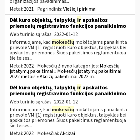
organizacijos pavadinimas...
Metai:
2021
Pagrindinis:
Viešieji pirkimai
Dėl kuro objektų, talpyklų
ir
apskaitos
priemonių registravimo funkcijos panaikinimo
Web turinio sąrašas
2022-01-12
Informuojame, kad
mokesčių
mokėtojams panaikinta
prievolė VMI[1] registruoti kuro objektus, talpyklas bei
apskaitos priemones. Šiuos pakeitimus reglamentuoja
šie teisės...
Metai:
2022
Mokesčių žinyno kategorijos:
Mokesčių
įstatymų pakeitimai » Mokesčių įstatymų pakeitimai
2022 metais » Akcizų pakeitimai 2022 m.
Dėl kuro objektų, talpyklų
ir
apskaitos
priemonių registravimo funkcijos panaikinimo
Web turinio sąrašas
2022-01-12
Informuojame, kad
mokesčių
mokėtojams panaikinta
prievolė VMI[1] registruoti kuro objektus, talpyklas bei
apskaitos priemones. Šiuos pakeitimus reglamentuoja
šie teisės...
Metai:
2022
Mokesčiai:
Akcizai