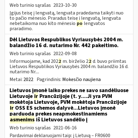
Web turinio sąrašas
2023-10-30
Įgijus teisę į lengvatą, lengvata pradedama taikyti nuo
to pačio mėnesio. Praradus teisę į lengvatą, lengvata
nebetaikoma nuo kito mėnesio
po
lengvatos
praradimo.
Dėl Lietuvos Respublikos Vyriausybės 2004 m.
balandžio 16 d. nutarimo Nr. 442 pakeitimo.
Web turinio sąrašas
2022-09-08
Informuojame, kad 202
2
m. birželio 2
2
d. buvo priimtas
Lietuvos Respublikos Vyriausybės 2004 m. balandžio 16 d.
nutarimo Nr....
Metai:
2022
Pagrindinis:
Mokesčio naujiena
Lietuvos įmonė laiko prekes ne savo sandėliuose
Lietuvoje
ir
Prancūzijoje (t. y....Ji yra PVM
mokėtoja Lietuvoje, PVM mokėtoja Prancūzijoje
ir
OSS ES schemos dalyvė...Lietuvos įmonė
parduoda prekes neapmokestinamiems
asmenims
iš Lietuvos sandėlio į
Web turinio sąrašas
2021-06-16
Pardavimai deklaruojami taip: į Lietuvą – FR0600