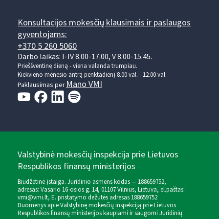
Konsultacijos mokesčių klausimais ir paslaugos
gyventojams:
+370 5 260 5060
Darbo laikas: I-IV 8.00-17.00, V 8.00-15.45.
Prieššventinę dieną - viena valanda trumpiau.
Kiekvieno mėnesio antrą penktadienį 8.00 val. - 12.00 val.
Mano VMI
Paklausimas per
Valstybinė mokesčių inspekcija prie Lietuvos
Respublikos finansų ministerijos
Biudžetinė įstaiga. Juridinio asmens kodas — 188659752,
adresas: Vasario 16-osios g. 14, 01107 Vilnius, Lietuva, el.paštas:
vmi@vmi.lt
, E. pristatymo dėžutės adresas 188659752
Duomenys apie Valstybinę mokesčių inspekciją prie Lietuvos
Respublikos finansų ministerijos kaupiami ir saugomi Juridinių