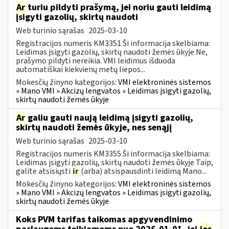
Ar
turiu pildyti prašymą, jei noriu gauti leidimą
įsigyti gazolių, skirtų naudoti
Web turinio sąrašas
2025-03-10
Registracijos numeris KM3351 Ši informacija skelbiama:
Leidimas įsigyti gazolių, skirtų naudoti žemės ūkyje Ne,
prašymo pildyti nereikia. VMI leidimus išduoda
automatiškai kiekvienų metų liepos...
Mokesčių žinyno kategorijos:
VMI elektroninės sistemos
» Mano VMI » Akcizų lengvatos » Leidimas įsigyti gazolių,
skirtų naudoti žemės ūkyje
Ar
galiu gauti naują leidimą įsigyti gazolių,
skirtų naudoti žemės ūkyje, nes senąjį
Web turinio sąrašas
2025-03-10
Registracijos numeris KM3355 Ši informacija skelbiama:
Leidimas įsigyti gazolių, skirtų naudoti žemės ūkyje Taip,
galite atsisiųsti
ir
(arba) atsispausdinti leidimą Mano...
Mokesčių žinyno kategorijos:
VMI elektroninės sistemos
» Mano VMI » Akcizų lengvatos » Leidimas įsigyti gazolių,
skirtų naudoti žemės ūkyje
Koks PVM tarifas taikomas apgyvendinimo