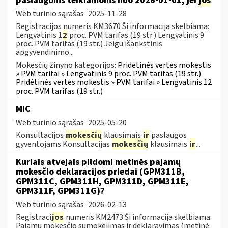
paslaugoms teikiamoms nuo 2026-01-01, jei
jos
Web turinio sąrašas
2025-11-28
Registracijos numeris KM3670 Ši informacija skelbiama:
Lengvatinis 1
2
proc. PVM tarifas (19 str.) Lengvatinis 9
proc. PVM tarifas (19 str.) Jeigu išankstinis
apgyvendinimo...
Mokesčių žinyno kategorijos:
Pridėtinės vertės mokestis
» PVM tarifai » Lengvatinis 9 proc. PVM tarifas (19 str.)
Pridėtinės vertės mokestis » PVM tarifai » Lengvatinis 12
proc. PVM tarifas (19 str.)
MIC
Web turinio sąrašas
2025-05-20
Konsultacijos
mokesčių
klausimais
ir
paslaugos
gyventojams Konsultacijas
mokesčių
klausimais
ir
...
Kuriais atvejais pildomi metinės pajamų
mokesčio deklaracijos priedai (GPM311B,
GPM311C, GPM311H, GPM311D, GPM311E,
GPM311F, GPM311G)?
Web turinio sąrašas
2026-02-13
Registraci
jos
numeris KM2473 Ši informacija skelbiama:
Pajamų mokesčio sumokėjimas ir deklaravimas (metinė