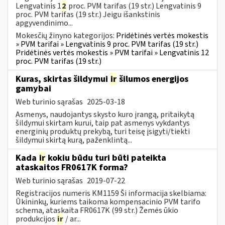
Lengvatinis 1
2
proc. PVM tarifas (19 str.) Lengvatinis 9
proc. PVM tarifas (19 str.) Jeigu išankstinis
apgyvendinimo...
Mokesčių žinyno kategorijos:
Pridėtinės vertės mokestis
» PVM tarifai » Lengvatinis 9 proc. PVM tarifas (19 str.)
Pridėtinės vertės mokestis » PVM tarifai » Lengvatinis 12
proc. PVM tarifas (19 str.)
Kuras, skirtas šildymui
ir
šilumos energijos
gamybai
Web turinio sąrašas
2025-03-18
Asmenys, naudojantys skysto kuro įrangą, pritaikytą
šildymui skirtam kurui, taip pat asmenys vykdantys
energinių produktų prekybą, turi teisę įsigyti/tiekti
šildymui skirtą kurą, paženklintą...
Kada
ir
kokiu būdu turi būti pateikta
ataskaitos FR0617K forma?
Web turinio sąrašas
2019-07-22
Registracijos numeris KM1159 Ši informacija skelbiama:
Ūkininkų, kuriems taikoma kompensacinio PVM tarifo
schema, ataskaita FR0617K (99 str.) Žemės ūkio
produkcijos
ir
/ ar...