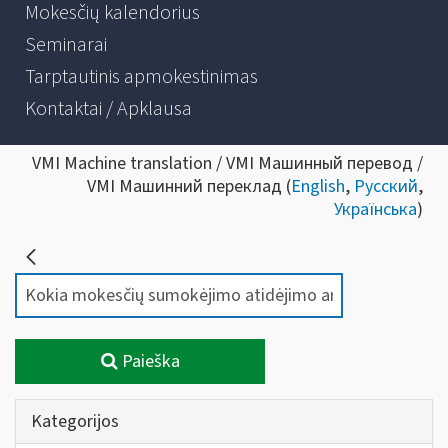
Mokesčių kalendorius
Seminarai
Tarptautinis apmokestinimas
Kontaktai / Apklausa
VMI Machine translation / VMI Машинный перевод /
VMI Машинний переклад (
English
,
Русский
,
Українська
)
Paieška
Kategorijos