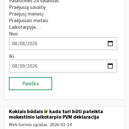
Paskutines 24 valandas
Praėjusią savaitę
Praėjusį mėnesį
Praėjusiais metais
Laikotarpyje…
Nuo
Iki
Paieška
Kokiais būdais
ir
kada turi būti pateikta
mokestinio laikotarpio PVM deklaracija
Web turinio sąrašas
2026-01-14