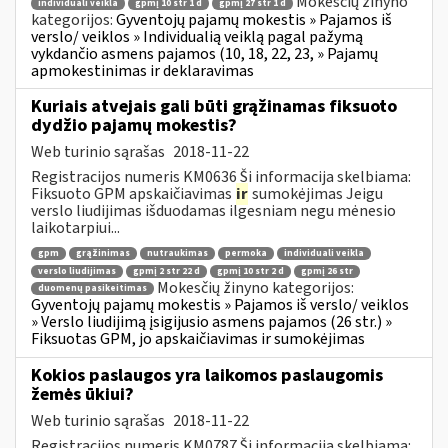
Mokesčių žinyno
individuali veikla
gpmį 10 str 1 d
gpmį 27 str 1 d
kategorijos:
Gyventojų pajamų mokestis » Pajamos iš
verslo/ veiklos » Individualią veiklą pagal pažymą
vykdančio asmens pajamos (10, 18, 22, 23, » Pajamų
apmokestinimas ir deklaravimas
Kuriais atvejais gali būti grąžinamas fiksuoto
dydžio pajamų mokestis?
Web turinio sąrašas
2018-11-22
Registracijos numeris KM0636 Ši informacija skelbiama:
Fiksuoto GPM apskaičiavimas
ir
sumokėjimas Jeigu
verslo liudijimas išduodamas ilgesniam negu mėnesio
laikotarpiui...
gpm
grąžinimas
nutraukimas
permoka
individuali veikla
verslo liudijimas
gpmį 2 str 22 d
gpmį 10 str 2 d
gpmį 26 str
Mokesčių žinyno kategorijos:
duomenų pasikeitimas
Gyventojų pajamų mokestis » Pajamos iš verslo/ veiklos
» Verslo liudijimą įsigijusio asmens pajamos (26 str.) »
Fiksuotas GPM, jo apskaičiavimas ir sumokėjimas
Kokios paslaugos yra laikomos paslaugomis
žemės ūkiui?
Web turinio sąrašas
2018-11-22
Registracijos numeris KM0787 Ši informacija skelbiama: