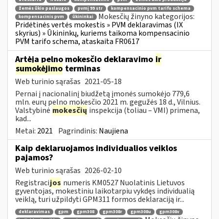
žemės ūkio paslaugos
pvmį 99 str
kompensacinio pvm tarifo schema
Mokesčių žinyno kategorijos:
kompensacinis pvm
ūkininkai
Pridėtinės vertės mokestis » PVM deklaravimas (IX
skyrius) » Ūkininkų, kuriems taikoma kompensacinio
PVM tarifo schema, ataskaita FR0617
Artėja pelno mokesčio deklaravimo
ir
sumokėjimo
terminas
Web turinio sąrašas
2021-05-18
Pernai į nacionalinį biudžetą įmonės sumokėjo 779,6
mln. eurų pelno mokesčio 2021 m. gegužės 18 d., Vilnius.
Valstybinė
mokesčių
inspekcija (toliau – VMI) primena,
kad...
Metai:
2021
Pagrindinis:
Naujiena
Kaip deklaruojamos individualios veiklos
pajamos?
Web turinio sąrašas
2026-02-10
Registraci
jos
numeris KM0527 Nuolatinis Lietuvos
gyventojas, mokestiniu laikotarpiu vykdęs individualią
veiklą, turi užpildyti GPM311 formos deklaraciją ir...
deklaravimas
gpm
gpm308
gpm308r
gpm308u
gpm308v