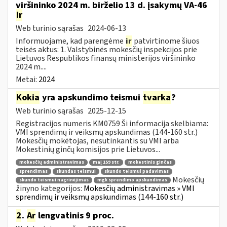
viršininko 2024 m. birželio 13 d. įsakymų VA-46
ir
Web turinio sąrašas
2024-06-13
Informuojame, kad parengėme
ir
patvirtinome šiuos
teisės aktus: 1. Valstybinės mokesčių inspekcijos prie
Lietuvos Respublikos finansų ministerijos viršininko
2024 m....
Metai:
2024
Kokia
yra apskundimo teismui
tvarka
?
Web turinio sąrašas
2025-12-15
Registracijos numeris KM0759 Ši informacija skelbiama:
VMI sprendimų ir veiksmų apskundimas (144-160 str.)
Mokesčių mokėtojas, nesutinkantis su VMI arba
Mokestinių ginčų komisijos prie Lietuvos...
mokesčių administravimas
maį 159 str.
mokestinis ginčas
sprendimas
skundas teismui
skundo teismui padavimas
Mokesčių
skundo teismui nagrinėjimas
mgk sprendimo apskundimas
žinyno kategorijos:
Mokesčių administravimas » VMI
sprendimų ir veiksmų apskundimas (144-160 str.)
2
.
Ar
lengvatinis 9 proc.