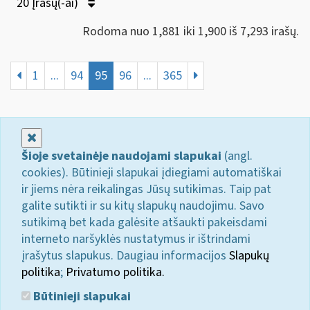
20 Įrašų(-ai)
Rodoma nuo 1,881 iki 1,900 iš 7,293 irašų.
1
...
94
95
96
...
365
Uždaryti
Šioje svetainėje naudojami slapukai
(angl.
cookies). Būtinieji slapukai įdiegiami automatiškai
ir jiems nėra reikalingas Jūsų sutikimas. Taip pat
galite sutikti ir su kitų slapukų naudojimu. Savo
sutikimą bet kada galėsite atšaukti pakeisdami
interneto naršyklės nustatymus ir ištrindami
įrašytus slapukus. Daugiau informacijos
Slapukų
politika
;
Privatumo politika.
Būtinieji slapukai