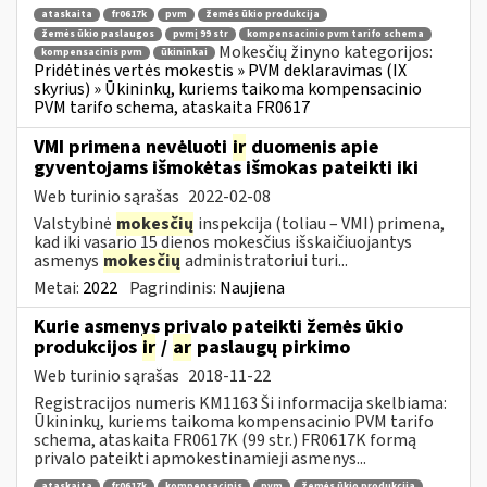
ataskaita
fr0617k
pvm
žemės ūkio produkcija
žemės ūkio paslaugos
pvmį 99 str
kompensacinio pvm tarifo schema
Mokesčių žinyno kategorijos:
kompensacinis pvm
ūkininkai
Pridėtinės vertės mokestis » PVM deklaravimas (IX
skyrius) » Ūkininkų, kuriems taikoma kompensacinio
PVM tarifo schema, ataskaita FR0617
VMI primena nevėluoti
ir
duomenis apie
gyventojams išmokėtas išmokas pateikti iki
Web turinio sąrašas
2022-02-08
Valstybinė
mokesčių
inspekcija (toliau – VMI) primena,
kad iki vasario 15 dienos mokesčius išskaičiuojantys
asmenys
mokesčių
administratoriui turi...
Metai:
2022
Pagrindinis:
Naujiena
Kurie asmenys privalo pateikti žemės ūkio
produkcijos
ir
/
ar
paslaugų pirkimo
Web turinio sąrašas
2018-11-22
Registracijos numeris KM1163 Ši informacija skelbiama:
Ūkininkų, kuriems taikoma kompensacinio PVM tarifo
schema, ataskaita FR0617K (99 str.) FR0617K formą
privalo pateikti apmokestinamieji asmenys...
ataskaita
fr0617k
kompensacinis
pvm
žemės ūkio produkcija