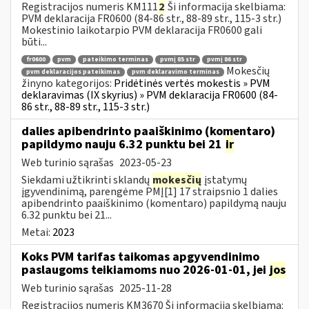
Registracijos numeris KM111
2
Ši informacija skelbiama:
PVM deklaracija FR0600 (84-86 str., 88-89 str., 115-3 str.)
Mokestinio laikotarpio PVM deklaracija FR0600 gali
būti...
fr0600
pvm
pateikimo terminas
pvmį 85 str
pvmį 86 str
Mokesčių
pvm deklaracijos pateikimas
pvm deklaravimo terminas
žinyno kategorijos:
Pridėtinės vertės mokestis » PVM
deklaravimas (IX skyrius) » PVM deklaracija FR0600 (84-
86 str., 88-89 str., 115-3 str.)
dalies apibendrinto paaiškinimo (komentaro)
papildymo nauju 6.32 punktu bei 21
ir
Web turinio sąrašas
2023-05-23
Siekdami užtikrinti sklandų
mokesčių
įstatymų
įgyvendinimą, parengėme PMĮ[1] 17 straipsnio 1 dalies
apibendrinto paaiškinimo (komentaro) papildymą nauju
6.32 punktu bei 21...
Metai:
2023
Koks PVM tarifas taikomas apgyvendinimo
paslaugoms teikiamoms nuo 2026-01-01, jei
jos
Web turinio sąrašas
2025-11-28
Registracijos numeris KM3670 Ši informacija skelbiama: