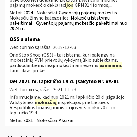
pajamų mokesčio deklaraci
jos
GPM314 formos,...
Metai:
2024
Mokesčiai:
Gyventojų pajamų mokestis
Mokesčių žinyno kategorijos:
Mokesčių įstatymų
pakeitimai » Gyventojų pajamų mokesčio pakeitimai nuo
2024 m.
OSS sistema
Web turinio sąrašas
2018-12-03
One Stop Shop (OSS) - tai sistema, kuri palengvina
mokestinių PVM prievolių vykdymą ūkio subjektams,
parduodantiems neapmokestinamiesiems
asmenims
tam tikras prekes...
Dėl 2021 m. lapkričio 19 d. įsakymo Nr. VA-81
Web turinio sąrašas
2021-11-23
Informuojame, kad nuo 2021 m. lapkričio 20 d. įsigaliojo
Valstybinės
mokesčių
inspekcijos prie Lietuvos
Respublikos finansų ministerijos viršininko 2021 m.
lapkričio 19 d....
Metai:
2021
Mokesčiai:
Akcizai