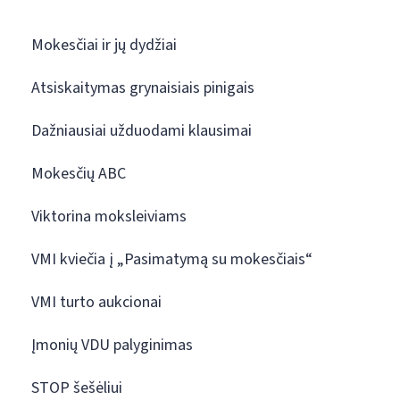
Mokesčiai ir jų dydžiai
Atsiskaitymas grynaisiais pinigais
Dažniausiai užduodami klausimai
Mokesčių ABC
Viktorina moksleiviams
VMI kviečia į „Pasimatymą su mokesčiais“
VMI turto aukcionai
Įmonių VDU palyginimas
STOP šešėliui