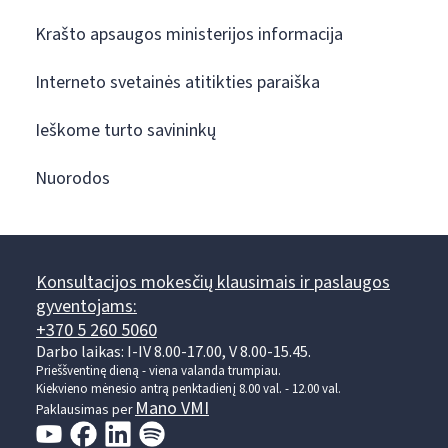
Krašto apsaugos ministerijos informacija
Interneto svetainės atitikties paraiška
Ieškome turto savininkų
Nuorodos
Konsultacijos mokesčių klausimais ir paslaugos
gyventojams:
+370 5 260 5060
Darbo laikas: I-IV 8.00-17.00, V 8.00-15.45.
Prieššventinę dieną - viena valanda trumpiau.
Kiekvieno mėnesio antrą penktadienį 8.00 val. - 12.00 val.
Mano VMI
Paklausimas per