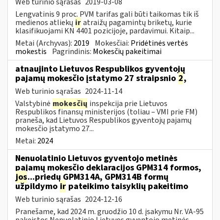
Web turinio sąrašas
2019-03-08
Lengvatinis 9 proc. PVM tarifas gali būti taikomas tik iš
medienos atliekų
ir
atraižų pagamintų briketų, kurie
klasifikuojami KN 4401 pozicijoje, pardavimui. Kitaip...
Metai (Archyvas):
2019
Mokesčiai:
Pridėtinės vertės
mokestis
Pagrindinis:
Mokesčių pakeitimai
atnaujinto Lietuvos Respublikos gyventojų
pajamų mokesčio įstatymo 27 straipsnio
2
,
Web turinio sąrašas
2024-11-14
Valstybinė
mokesčių
inspekcija prie Lietuvos
Respublikos finansų ministerijos (toliau – VMI prie FM)
praneša, kad Lietuvos Respublikos gyventojų pajamų
mokesčio įstatymo 27...
Metai:
2024
Nenuolatinio Lietuvos gyventojo metinės
pajamų mokesčio deklaracijos GPM314 formos,
jos
...priedų GPM314A, GPM314B formų
užpildymo
ir
pateikimo taisyklių pakeitimo
Web turinio sąrašas
2024-12-16
Pranešame, kad 2024 m. gruodžio 10 d. įsakymu Nr. VA-95
pakeistos Nenuolatinio Lietuvos gyventojo metinės