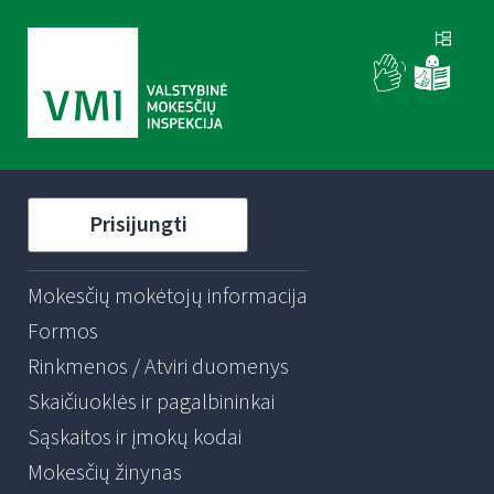
Prisijungti
Mokesčių mokėtojų informacija
Formos
Rinkmenos / Atviri duomenys
Skaičiuoklės ir pagalbininkai
Sąskaitos ir įmokų kodai
Mokesčių žinynas