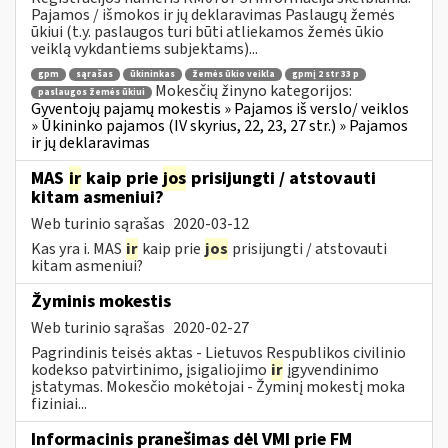
Pajamos / išmokos ir jų deklaravimas Paslaugų žemės
ūkiui (t.y. paslaugos turi būti atliekamos žemės ūkio
veiklą vykdantiems subjektams)...
gpm
sąrašas
ūkininkas
žemės ūkio veikla
gpmį 2 str 33 p
Mokesčių žinyno kategorijos:
paslaugos žemės ūkiui
Gyventojų pajamų mokestis » Pajamos iš verslo/ veiklos
» Ūkininko pajamos (IV skyrius, 22, 23, 27 str.) » Pajamos
ir jų deklaravimas
MAS
ir
kaip prie
jos
prisijungti / atstovauti
kitam asmeniui?
Web turinio sąrašas
2020-03-12
Kas yra i. MAS
ir
kaip prie
jos
prisijungti / atstovauti
kitam asmeniui?
Žyminis mokestis
Web turinio sąrašas
2020-02-27
Pagrindinis teisės aktas - Lietuvos Respublikos civilinio
kodekso patvirtinimo, įsigaliojimo
ir
įgyvendinimo
įstatymas. Mokesčio mokėtojai - Žyminį mokestį moka
fiziniai...
Informacinis pranešimas dėl VMI prie FM