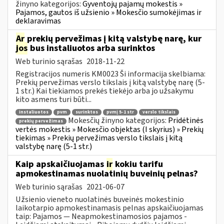
žinyno kategorijos:
Gyventojų pajamų mokestis »
Pajamos, gautos iš užsienio » Mokesčio sumokėjimas ir
deklaravimas
Ar
prekių pervežimas į kitą valstybę narę, kur
jos
bus instaliuotos arba surinktos
Web turinio sąrašas
2018-11-22
Registracijos numeris KM0023 Ši informacija skelbiama:
Prekių pervežimas verslo tikslais į kitą valstybę narę (5-
1 str.) Kai tiekiamos prekės tiekėjo arba jo užsakymu
kito asmens turi būti...
instaliuotos
pvm
surinktos
pvmį 5-1 str
verslo tikslais
Mokesčių žinyno kategorijos:
Pridėtinės
prekių pervežimas
vertės mokestis » Mokesčio objektas (I skyrius) » Prekių
tiekimas » Prekių pervežimas verslo tikslais į kitą
valstybę narę (5-1 str.)
Kaip apskaičiuojamas
ir
kokiu tarifu
apmokestinamas nuolatinių buveinių pelnas?
Web turinio sąrašas
2021-06-07
Užsienio vieneto nuolatinės buveinės mokestinio
laikotarpio apmokestinamasis pelnas apskaičiuojamas
taip: Pajamos — Neapmokestinamosios pajamos -