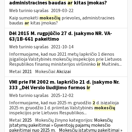
administracines baudas
ar
kitas įmokas?
Web turinio sąrašas
2019-03-22
Kaip sumokėti
mokesčių
prievoles, administracines
baudas
ar
kitas įmokas?
Dėl 2015 M. rugpjūčio 27 d. įsakymo NR. VA-
63/1B-661 pakeitimo
Web turinio sąrašas
2021-10-14
Informuojame, kad nuo 2021 metų lapkričio 1 dienos
įsigalioja Valstybinės mokesčių inspekcijos prie Lietuvos
Respublikos finansų ministerijos viršininko
ir
Muitinės...
Metai:
2021
Mokesčiai:
Akcizai
VMI prie FM 2002 m. lapkričio 21 d. įsakymo Nr.
333 „Dėl Verslo liudijimo formos
ir
Web turinio sąrašas
2025-12-02
Informuojame, kad nuo 2025 m. gruodžio
2
d. įsigalioja
2025 m. gruodžio 1 d. priimtas Valstybinės
mokesčių
inspekcijos prie Lietuvos Respublikos...
Metai:
2025
Mokesčių žinyno kategorijos:
Mokesčių
įstatymų pakeitimai » Gyventojų pajamų mokesčio
pakeitimai nuo 2025 m.
Mokesčių įstatymų pakeitimai »