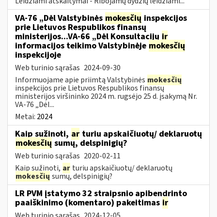
Leidžiami atskaitymai - Ribojamų dydžių leidžiami...
VA-76 „Dėl Valstybinės
mokesčių
inspekcijos
prie Lietuvos Respublikos finansų
ministerijos...VA-66 „Dėl Konsultacijų
ir
informacijos teikimo Valstybinėje
mokesčių
inspekcijoje
Web turinio sąrašas
2024-09-30
Informuojame apie priimtą Valstybinės
mokesčių
inspekcijos prie Lietuvos Respublikos finansų
ministerijos viršininko 2024 m. rugsėjo 25 d. įsakymą Nr.
VA-76 „Dėl...
Metai:
2024
Kaip sužinoti,
ar
turiu apskaičiuotų/ deklaruotų
mokesčių
sumų, delspinigių?
Web turinio sąrašas
2020-02-11
Kaip sužinoti,
ar
turiu apskaičiuotų/ deklaruotų
mokesčių
sumų, delspinigių?
LR PVM įstatymo 32 straipsnio apibendrinto
paaiškinimo (komentaro) pakeitimas
ir
Web turinio sąrašas
2024-12-05