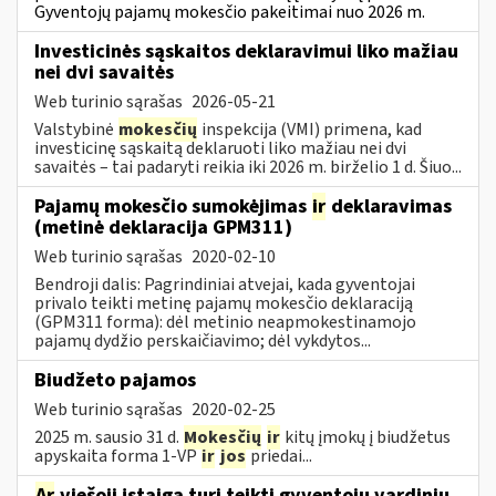
Gyventojų pajamų mokesčio pakeitimai nuo 2026 m.
Investicinės sąskaitos deklaravimui liko mažiau
nei dvi savaitės
Web turinio sąrašas
2026-05-21
Valstybinė
mokesčių
inspekcija (VMI) primena, kad
investicinę sąskaitą deklaruoti liko mažiau nei dvi
savaitės – tai padaryti reikia iki 2026 m. birželio 1 d. Šiuo...
Pajamų mokesčio sumokėjimas
ir
deklaravimas
(metinė deklaracija GPM311)
Web turinio sąrašas
2020-02-10
Bendroji dalis: Pagrindiniai atvejai, kada gyventojai
privalo teikti metinę pajamų mokesčio deklaraciją
(GPM311 forma): dėl metinio neapmokestinamojo
pajamų dydžio perskaičiavimo; dėl vykdytos...
Biudžeto pajamos
Web turinio sąrašas
2020-02-25
2025 m. sausio 31 d.
Mokesčių
ir
kitų įmokų į biudžetus
apyskaita forma 1-VP
ir
jos
priedai...
Ar
viešoji įstaiga turi teikti gyventojų vardinių