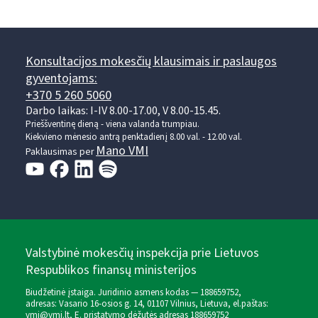
Konsultacijos mokesčių klausimais ir paslaugos
gyventojams:
+370 5 260 5060
Darbo laikas: I-IV 8.00-17.00, V 8.00-15.45.
Prieššventinę dieną - viena valanda trumpiau.
Kiekvieno mėnesio antrą penktadienį 8.00 val. - 12.00 val.
Mano VMI
Paklausimas per
Valstybinė mokesčių inspekcija prie Lietuvos
Respublikos finansų ministerijos
Biudžetinė įstaiga. Juridinio asmens kodas — 188659752,
adresas: Vasario 16-osios g. 14, 01107 Vilnius, Lietuva, el.paštas:
vmi@vmi.lt
, E. pristatymo dėžutės adresas 188659752