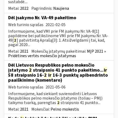
sustabdė....
Metai:
2022
Pagrindinis:
Naujiena
Dėl įsakymo Nr. VA-49 pakeitimo
Web turinio sąrašas
2021-02-05
Informuojame, kad VMI prie FM įsakymu Nr. VA-8[1]
papildėme bei patikslinome VMI prie FM įsakymu Nr. VA-
49[
2
] patvirtintą Aprašą[3]: 1. Atsižvelgdami į tai, kad,
pagal 2020...
Metai:
2021
Mokesčių įstatymų pakeitimai:
MĮP 2021 »
Pridėtines vertės mokesčio įstatymas
Dėl Lietuvos Respublikos pelno mokesčio
įstatymo
2
straipsnio 41 punkto pakeitimo...
ir
58 straipsnio 16-
2
ir
16-3 punktų apibendrinto
paaiškinimo (komentaro)
Web turinio sąrašas
2021-05-06
Informuojame, kad siekiant suvienodinti Lietuvos
Respublikos pelno mokesčio įstatymo (toliau – PMĮ)
taikymo tvarką, parengtas
2
straipsnio 41 punkto...
Metai:
2021
Mokesčiai:
Pelno mokestis