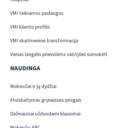
VMI teikiamos paslaugos
VMI kliento profilis
VMI skaitmeninė transformacija
Vienas langelis prievolėms valstybei sumokėti
NAUDINGA
Mokesčiai ir jų dydžiai
Atsiskaitymas grynaisiais pinigais
Dažniausiai užduodami klausimai
Mokesčių ABC