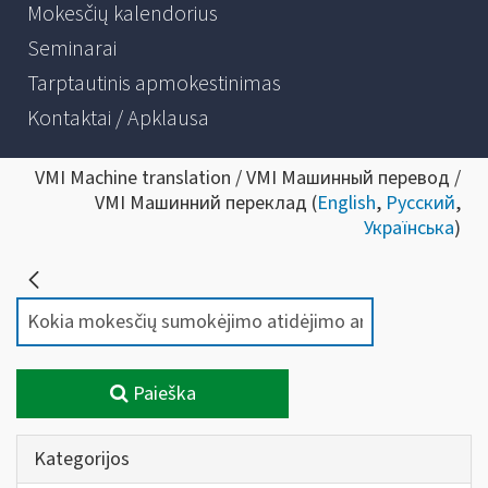
Mokesčių kalendorius
Seminarai
Tarptautinis apmokestinimas
Kontaktai / Apklausa
VMI Machine translation / VMI Машинный перевод /
VMI Машинний переклад (
English
,
Русский
,
Українська
)
Paieška
Kategorijos