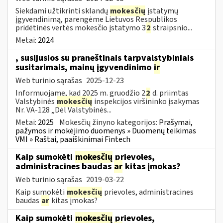
Siekdami užtikrinti sklandų
mokesčių
įstatymų
įgyvendinimą, parengėme Lietuvos Respublikos
pridėtinės vertės mokesčio įstatymo 3
2
straipsnio...
Metai:
2024
, susijusios su praneštinais tarpvalstybiniais
susitarimais, mainų įgyvendinimo
ir
Web turinio sąrašas
2025-12-23
Informuojame, kad 2025 m. gruodžio 2
2
d. priimtas
Valstybinės
mokesčių
inspekcijos viršininko įsakymas
Nr. VA-128 „Dėl Valstybinės...
Metai:
2025
Mokesčių žinyno kategorijos:
Prašymai,
pažymos ir mokėjimo duomenys » Duomenų teikimas
VMI » Raštai, paaiškinimai Fintech
Kaip sumokėti
mokesčių
prievoles,
administracines baudas
ar
kitas įmokas?
Web turinio sąrašas
2019-03-22
Kaip sumokėti
mokesčių
prievoles, administracines
baudas
ar
kitas įmokas?
Kaip sumokėti
mokesčių
prievoles,