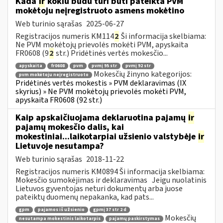
Kada
ir
kokiu būdu turi būti pateikta PVM
mokėtoju neįregistruoto asmens mokėtino
Web turinio sąrašas
2025-06-27
Registracijos numeris KM114
2
Ši informacija skelbiama:
Ne PVM mokėtojų prievolės mokėti PVM, apyskaita
FR0608 (9
2
str.) Pridėtinės vertės mokesčio...
apyskaita
fr0608
pvm
pvmį 95 str
pvmį 92 str
Mokesčių žinyno kategorijos:
pvm mokėtoju neįregistruoto
Pridėtinės vertės mokestis » PVM deklaravimas (IX
skyrius) » Ne PVM mokėtojų prievolės mokėti PVM,
apyskaita FR0608 (92 str.)
Kaip apskaičiuojama deklaruotina pajamų
ir
pajamų mokesčio dalis, kai
mokestiniai...laikotarpiai užsienio valstybėje
ir
Lietuvoje nesutampa?
Web turinio sąrašas
2018-11-22
Registracijos numeris KM0894 Ši informacija skelbiama:
Mokesčio sumokėjimas ir deklaravimas Jeigu nuolatinis
Lietuvos gyventojas neturi dokumentų arba juose
pateiktų duomenų nepakanka, kad pats...
gpm
pajamos iš užsienio
gpmį 37 str 2 d
Mokesčių
nesutampa mokestinis laikotarpis
pajamų paskirstymas