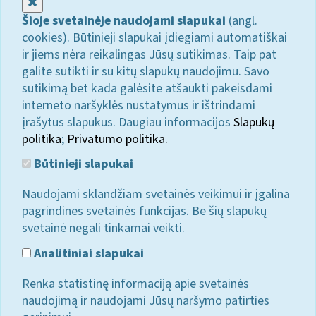
Uždaryti
Šioje svetainėje naudojami slapukai
(angl.
cookies). Būtinieji slapukai įdiegiami automatiškai
ir jiems nėra reikalingas Jūsų sutikimas. Taip pat
galite sutikti ir su kitų slapukų naudojimu. Savo
sutikimą bet kada galėsite atšaukti pakeisdami
interneto naršyklės nustatymus ir ištrindami
įrašytus slapukus. Daugiau informacijos
Slapukų
politika
;
Privatumo politika.
Būtinieji slapukai
Naudojami sklandžiam svetainės veikimui ir įgalina
pagrindines svetainės funkcijas. Be šių slapukų
svetainė negali tinkamai veikti.
Analitiniai slapukai
Renka statistinę informaciją apie svetainės
naudojimą ir naudojami Jūsų naršymo patirties