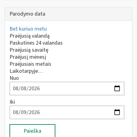
Parodymo data
Bet kuriuo metu
Praėjusią valandą
Paskutines 24 valandas
Praėjusią savaitę
Praėjusį mėnesį
Praėjusiais metais
Laikotarpyje…
Nuo
Iki
Paieška