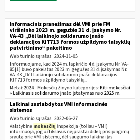
Informacinis pranešimas dėl VMI prie FM
viršininko 2023 m. gegužės 31 d. įsakymo Nr.
VA-43 „Dėl laikinojo solidarumo įnašo
deklaracijos KIT713 formos užpildymo taisyklių
patvirtinimo“ pakeitimo
Web turinio sąrašas
2024-11-05
Informuojame, kad 2024 m. lapkričio 4 d. įsakymu Nr. VA-
85[1] buvo pakeistas 2023 m. gegužės 31 d. įsakymas Nr.
VA-43 „Dėl Laikinojo solidarumo įnašo deklaracijos
KIT713 formos užpildymo taisyklių...
Metai:
2024
Mokesčių žinyno kategorijos:
Kiti mokesčiai
» Laikinasis solidarumo įnašo įstatymas nuo 2025 m.
Laikinai sustabdytos VMI informacinės
sistemos
Web turinio sąrašas
2022-06-27
Valstybinė
mokesčių
inspekcija (toliau – VMI)
informuoja, jog užfiksavus neįprastai didelį prisijungimų
srautą prie VMI sistemų, dėl saugumo laikinai jas