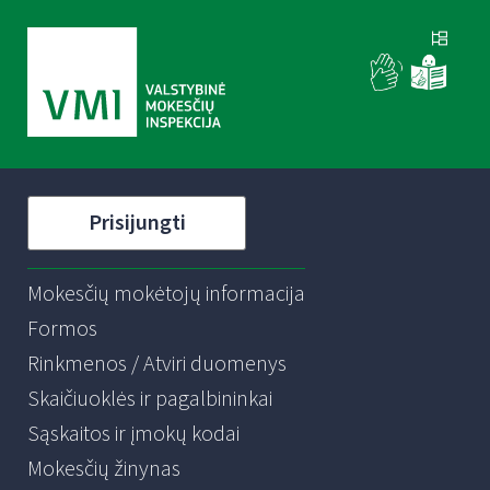
Prisijungti
Mokesčių mokėtojų informacija
Formos
Rinkmenos / Atviri duomenys
Skaičiuoklės ir pagalbininkai
Sąskaitos ir įmokų kodai
Mokesčių žinynas