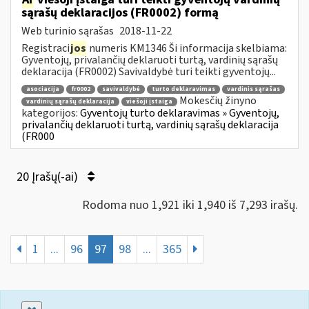
sąrašų deklaracijos (FR0002) formą
Web turinio sąrašas
2018-11-22
Registraci
jos
numeris KM1346 Ši informacija skelbiama:
Gyventojų, privalančių deklaruoti turtą, vardinių sąrašų
deklaracija (FR0002) Savivaldybė turi teikti gyventojų...
asociacija
fr0002
savivaldybė
turto deklaravimas
vardinis sąrašas
Mokesčių žinyno
vardinių sąrašų deklaracija
viešoji įstaiga
kategorijos:
Gyventojų turto deklaravimas » Gyventojų,
privalančių deklaruoti turtą, vardinių sąrašų deklaracija
(FR000
20 Įrašų(-ai)
Rodoma nuo 1,921 iki 1,940 iš 7,293 irašų.
1
...
96
97
98
...
365