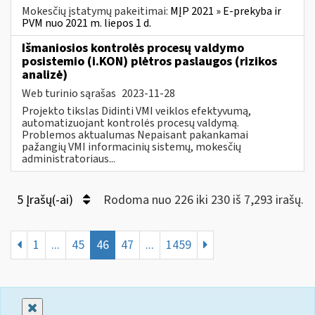
Mokesčių įstatymų pakeitimai:
MĮP 2021 » E-prekyba ir
PVM nuo 2021 m. liepos 1 d.
Išmaniosios kontrolės procesų valdymo
posistemio (i.KON) plėtros paslaugos (rizikos
analizė)
Web turinio sąrašas
2023-11-28
Projekto tikslas Didinti VMI veiklos efektyvumą,
automatizuojant kontrolės procesų valdymą.
Problemos aktualumas Nepaisant pakankamai
pažangių VMI informacinių sistemų, mokesčių
administratoriaus...
5 Įrašų(-ai)
Rodoma nuo 226 iki 230 iš 7,293 irašų.
1
...
45
46
47
...
1459
Uždaryti