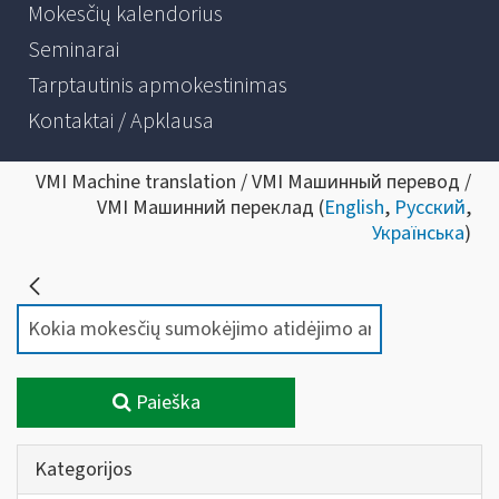
Mokesčių kalendorius
Seminarai
Tarptautinis apmokestinimas
Kontaktai / Apklausa
VMI Machine translation / VMI Машинный перевод /
VMI Машинний переклад (
English
,
Русский
,
Українська
)
Paieška
Kategorijos