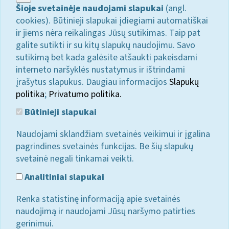
Šioje svetainėje naudojami slapukai
(angl.
cookies). Būtinieji slapukai įdiegiami automatiškai
ir jiems nėra reikalingas Jūsų sutikimas. Taip pat
galite sutikti ir su kitų slapukų naudojimu. Savo
sutikimą bet kada galėsite atšaukti pakeisdami
interneto naršyklės nustatymus ir ištrindami
įrašytus slapukus. Daugiau informacijos
Slapukų
politika
;
Privatumo politika.
Būtinieji slapukai
Naudojami sklandžiam svetainės veikimui ir įgalina
pagrindines svetainės funkcijas. Be šių slapukų
svetainė negali tinkamai veikti.
Analitiniai slapukai
Renka statistinę informaciją apie svetainės
naudojimą ir naudojami Jūsų naršymo patirties
gerinimui.