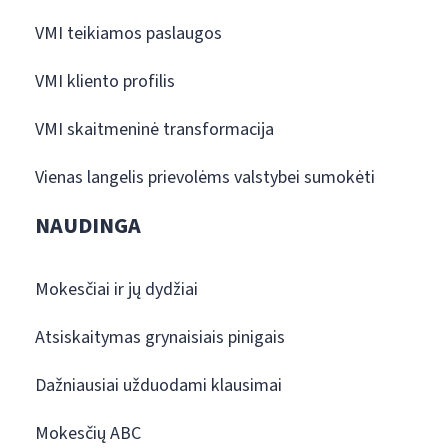
VMI teikiamos paslaugos
VMI kliento profilis
VMI skaitmeninė transformacija
Vienas langelis prievolėms valstybei sumokėti
NAUDINGA
Mokesčiai ir jų dydžiai
Atsiskaitymas grynaisiais pinigais
Dažniausiai užduodami klausimai
Mokesčių ABC