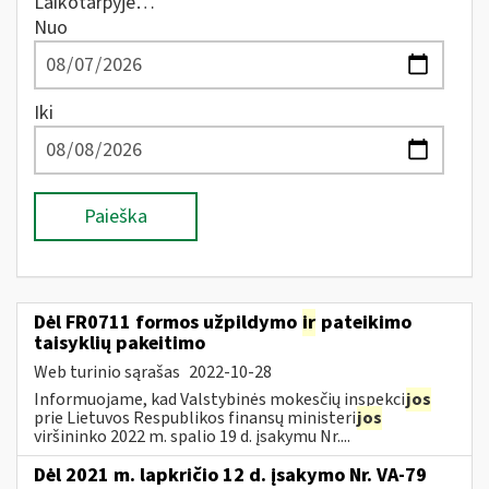
Laikotarpyje…
Nuo
Iki
Paieška
Dėl FR0711 formos užpildymo
ir
pateikimo
taisyklių pakeitimo
Web turinio sąrašas
2022-10-28
Informuojame, kad Valstybinės mokesčių inspekci
jos
prie Lietuvos Respublikos finansų ministeri
jos
viršininko 2022 m. spalio 19 d. įsakymu Nr....
Dėl 2021 m. lapkričio 12 d. įsakymo Nr. VA-79