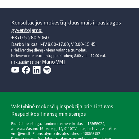
Konsultacijos mokesčių klausimais ir paslaugos
gyventojams:
+370 5 260 5060
Darbo laikas: I-IV 8.00-17.00, V 8.00-15.45.
Prieššventinę dieną - viena valanda trumpiau.
Kiekvieno mėnesio antrą penktadienį 8.00 val. - 12.00 val.
Mano VMI
Paklausimas per
Valstybinė mokesčių inspekcija prie Lietuvos
Respublikos finansų ministerijos
Biudžetinė įstaiga. Juridinio asmens kodas — 188659752,
adresas: Vasario 16-osios g. 14, 01107 Vilnius, Lietuva, el.paštas:
vmi@vmi.lt
, E. pristatymo dėžutės adresas 188659752
Duomenys apie Valstybinę mokesčių inspekciją prie Lietuvos