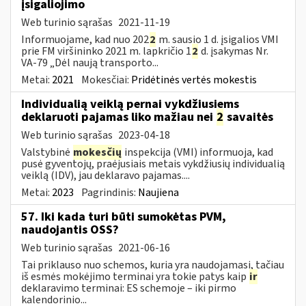
įsigaliojimo
Web turinio sąrašas
2021-11-19
Informuojame, kad nuo 202
2
m. sausio 1 d. įsigalios VMI
prie FM viršininko 2021 m. lapkričio 1
2
d. įsakymas Nr.
VA-79 „Dėl naują transporto...
Metai:
2021
Mokesčiai:
Pridėtinės vertės mokestis
Individualią veiklą pernai vykdžiusiems
deklaruoti pajamas liko mažiau nei
2
savaitės
Web turinio sąrašas
2023-04-18
Valstybinė
mokesčių
inspekcija (VMI) informuoja, kad
pusė gyventojų, praėjusiais metais vykdžiusių individualią
veiklą (IDV), jau deklaravo pajamas....
Metai:
2023
Pagrindinis:
Naujiena
57. Iki kada turi būti sumokėtas PVM,
naudojantis OSS?
Web turinio sąrašas
2021-06-16
Tai priklauso nuo schemos, kuria yra naudojamasi, tačiau
iš esmės mokėjimo terminai yra tokie patys kaip
ir
deklaravimo terminai: ES schemoje – iki pirmo
kalendorinio...