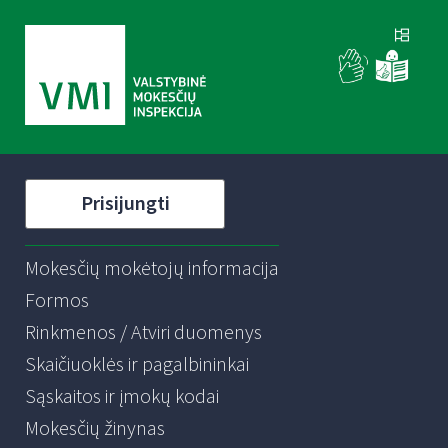
Prisijungti
Mokesčių mokėtojų informacija
Formos
Rinkmenos / Atviri duomenys
Skaičiuoklės ir pagalbininkai
Sąskaitos ir įmokų kodai
Mokesčių žinynas