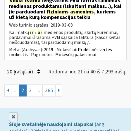
Kokia
tvarka
lengvatinis PVM tarifas taikomas
medienos produktams (įskaitant malkas...), kai
jie parduodami
fiziniams
asmenims
, kuriems
už kietą kurą kompensacijas teikia
Web turinio sąrašas
2019-03-08
Kai malkų
ir
/
ar
medienos produktų, skirtų kūrenimui,
pardavimui išrašoma PVM sąskaita faktūra (kasos kvitas
neišduodamas), tai parduodamų malkų /...
Metai (Archyvas):
2019
Mokesčiai:
Pridėtinės vertės
mokestis
Pagrindinis:
Mokesčių pakeitimai
20 Įrašų(-ai)
Rodoma nuo 21 iki 40 iš 7,293 irašų.
1
2
3
...
365
Uždaryti
Šioje svetainėje naudojami slapukai
(angl.