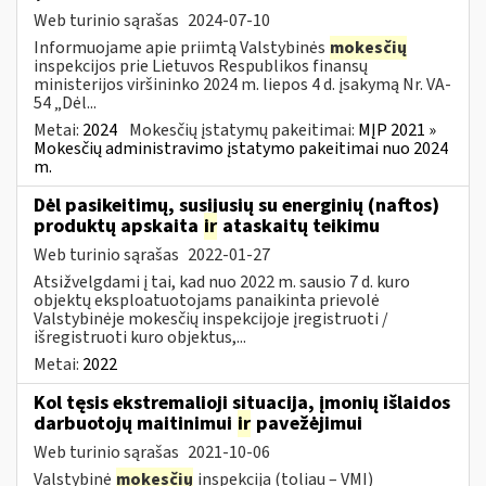
Web turinio sąrašas
2024-07-10
Informuojame apie priimtą Valstybinės
mokesčių
inspekcijos prie Lietuvos Respublikos finansų
ministerijos viršininko 2024 m. liepos 4 d. įsakymą Nr. VA-
54 „Dėl...
Metai:
2024
Mokesčių įstatymų pakeitimai:
MĮP 2021 »
Mokesčių administravimo įstatymo pakeitimai nuo 2024
m.
Dėl pasikeitimų, susijusių su energinių (naftos)
produktų apskaita
ir
ataskaitų teikimu
Web turinio sąrašas
2022-01-27
Atsižvelgdami į tai, kad nuo 2022 m. sausio 7 d. kuro
objektų eksploatuotojams panaikinta prievolė
Valstybinėje mokesčių inspekcijoje įregistruoti /
išregistruoti kuro objektus,...
Metai:
2022
Kol tęsis ekstremalioji situacija, įmonių išlaidos
darbuotojų maitinimui
ir
pavežėjimui
Web turinio sąrašas
2021-10-06
Valstybinė
mokesčių
inspekcija (toliau – VMI)