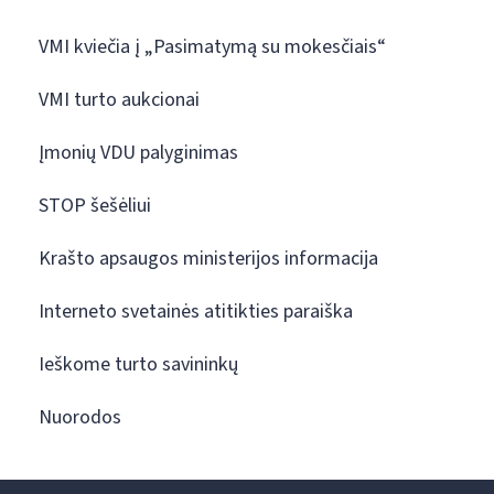
VMI kviečia į „Pasimatymą su mokesčiais“
VMI turto aukcionai
Įmonių VDU palyginimas
STOP šešėliui
Krašto apsaugos ministerijos informacija
Interneto svetainės atitikties paraiška
Ieškome turto savininkų
Nuorodos