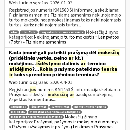
Web turinio sąrašas
2026-01-07
Registracijos numeris KM1580 Ši informacija skelbiama:
Fiziniams asmenims Fiziniams asmenims nekilnojamojo
turto mokesčiu neapmokestinamas toks nekilnojamasis
turtas, kuris: nekilnojamasis turtas...
Mokesčių žinyno
ntm
ntmį 7 str.
lengvatos fiziniams asmenims
kategorijos:
Nekilnojamojo turto mokestis » Lengvatos
(7 str.) » Fiziniams asmenims
Kada įmonė gali pateikti prašymą dėl
mokesčių
(pridėtinės vertės, pelno
ar
kt.)
mokėjimo...
išdėstymo
dalimis
ar
termino
atidėjimo
?...
Kokia
prašymo pateikimo
tvarka
ir
koks sprendimo priėmimo terminas?
Web turinio sąrašas
2026-04-01
Registraci
jos
numeris KM1453 Ši informacija skelbiama:
Prašymas išdėstyti
mokesčių
ar
baudų sumokėjimą
Aspektas Komentaras...
atidėjimas
išdėstymas
sumokėjimas
mokestinė nepriemoka
maį 88 str.
mokestinės nepriemokos atidėjimas
Mokesčių žinyno
mokestinės nepriemokos išdėstymas
kategorijos:
Prašymai, pažymos ir mokėjimo duomenys
» Pažymų užsakymas ir prašymų teikimas » Prašymas