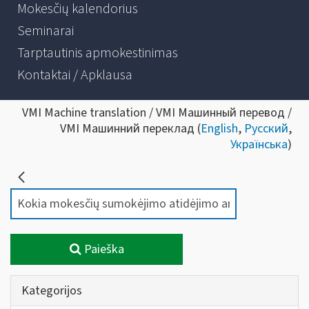
Mokesčių kalendorius
Seminarai
Tarptautinis apmokestinimas
Kontaktai / Apklausa
VMI Machine translation / VMI Машинный перевод /
VMI Машинний переклад (
English
,
Русский
,
Українська
)
Paieška
Kategorijos