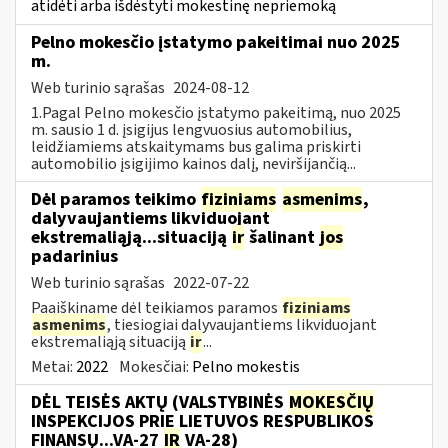
atidėti arba išdėstyti mokestinę nepriemoką
Pelno mokesčio įstatymo pakeitimai nuo 2025
m.
Web turinio sąrašas
2024-08-12
1.Pagal Pelno mokesčio įstatymo pakeitimą, nuo 2025
m. sausio 1 d. įsigijus lengvuosius automobilius,
leidžiamiems atskaitymams bus galima priskirti
automobilio įsigijimo kainos dalį, neviršijančią...
Dėl paramos teikimo
fiziniams
asmenims
,
dalyvaujantiems likviduojant
ekstremaliąją...situaciją
ir
šalinant
jos
padarinius
Web turinio sąrašas
2022-07-22
Paaiškiname dėl teikiamos paramos
fiziniams
asmenims
, tiesiogiai dalyvaujantiems likviduojant
ekstremaliąją situaciją
ir
...
Metai:
2022
Mokesčiai:
Pelno mokestis
DĖL TEISĖS AKTŲ (VALSTYBINĖS
MOKESČIŲ
INSPEKCIJOS PRIE LIETUVOS RESPUBLIKOS
FINANSŲ...VA-27
IR
VA-28)