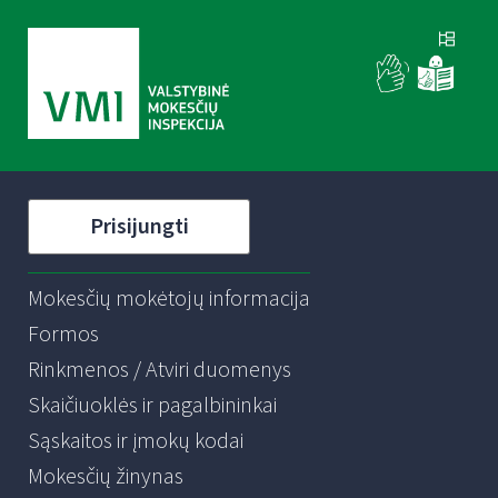
Prisijungti
Mokesčių mokėtojų informacija
Formos
Rinkmenos / Atviri duomenys
Skaičiuoklės ir pagalbininkai
Sąskaitos ir įmokų kodai
Mokesčių žinynas