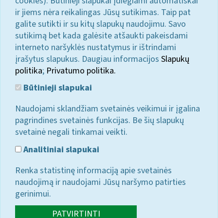
cookies). Būtinieji slapukai įdiegiami automatiškai
ir jiems nėra reikalingas Jūsų sutikimas. Taip pat
galite sutikti ir su kitų slapukų naudojimu. Savo
sutikimą bet kada galėsite atšaukti pakeisdami
interneto naršyklės nustatymus ir ištrindami
įrašytus slapukus. Daugiau informacijos
Slapukų
politika
;
Privatumo politika.
Būtinieji slapukai
Naudojami sklandžiam svetainės veikimui ir įgalina
pagrindines svetainės funkcijas. Be šių slapukų
svetainė negali tinkamai veikti.
Analitiniai slapukai
Renka statistinę informaciją apie svetainės
naudojimą ir naudojami Jūsų naršymo patirties
gerinimui.
PATVIRTINTI