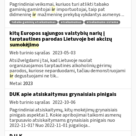
Pagrindiniai veiksmai, kuriuos turi atlikti tabako
gaminių gamintojai
ir
importuotojai, taip pat
didmeninę
ir
mažmeninę prekybą vykdantys asmenys ...
tabako gaminių atsekamumas
atsekamumas
atsekamumo sistema
kitų Europos sąjungos valstybių narių į
tarptautines parodas Lietuvoje bei akcizų
sumokėjimo
Web turinio sąrašas
2023-05-03
Atsižvelgdami į tai, kad Lietuvoje nuolat
organizuojamos tarptautinės alkoholinių gėrimų
parodos, kuriose neparduodami, tačiau demonstruojami
ir
degustuojami ne tik...
Metai:
2023
DUK apie atsiskaitymus grynaisiais pinigais
Web turinio sąrašas
2022-10-06
Pagrindiniai atsiskaitymų, kitų mokėjimų grynaisiais
pinigais aspektai 1. Kokie apribojimai taikomi asmenų
tarpusavio atsiskaitymams grynaisiais pinigais nuo
2022-11-01? Nuo 2022-11-01 įsigalioja...