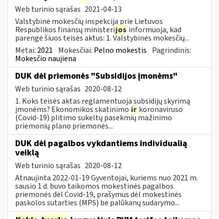
Web turinio sąrašas
2021-04-13
Valstybinė mokesčių inspekcija prie Lietuvos
Respublikos finansų ministeri
jos
informuoja, kad
parengė šiuos teisės aktus: 1. Valstybinės mokesčių...
Metai:
2021
Mokesčiai:
Pelno mokestis
Pagrindinis:
Mokesčio naujiena
DUK dėl priemonės "Subsidijos įmonėms"
Web turinio sąrašas
2020-08-12
1. Koks teisės aktas reglamentuoja subsidijų skyrimą
įmonėms? Ekonomikos skatinimo
ir
koronaviruso
(Covid-19) plitimo sukeltų pasekmių mažinimo
priemonių plano priemonės...
DUK dėl pagalbos vykdantiems individualią
veiklą
Web turinio sąrašas
2020-08-12
Atnaujinta 2022-01-19 Gyventojai, kuriems nuo 2021 m.
sausio 1 d. buvo taikomos mokestinės pagalbos
priemonės dėl Covid-19, prašymus dėl mokestinės
paskolos sutarties (MPS) be palūkanų sudarymo...