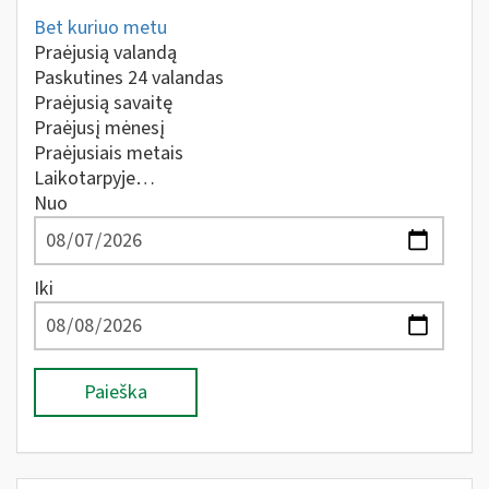
Bet kuriuo metu
Praėjusią valandą
Paskutines 24 valandas
Praėjusią savaitę
Praėjusį mėnesį
Praėjusiais metais
Laikotarpyje…
Nuo
Iki
Paieška