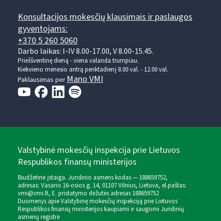
Konsultacijos mokesčių klausimais ir paslaugos
gyventojams:
+370 5 260 5060
Darbo laikas: I-IV 8.00-17.00, V 8.00-15.45.
Prieššventinę dieną - viena valanda trumpiau.
Kiekvieno mėnesio antrą penktadienį 8.00 val. - 12.00 val.
Mano VMI
Paklausimas per
Valstybinė mokesčių inspekcija prie Lietuvos
Respublikos finansų ministerijos
Biudžetinė įstaiga. Juridinio asmens kodas — 188659752,
adresas: Vasario 16-osios g. 14, 01107 Vilnius, Lietuva, el.paštas:
vmi@vmi.lt
, E. pristatymo dėžutės adresas 188659752
Duomenys apie Valstybinę mokesčių inspekciją prie Lietuvos
Respublikos finansų ministerijos kaupiami ir saugomi Juridinių
asmenų registre