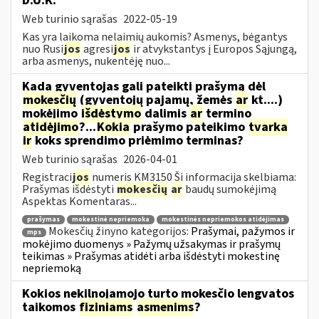
D.U.K.
Web turinio sąrašas
2022-05-19
Kas yra laikoma nelaimių aukomis? Asmenys, bėgantys
nuo Rusi
jos
agresi
jos
ir atvykstantys į Europos Sąjungą,
arba asmenys, nukentėję nuo...
Kada gyventojas gali pateikti prašymą dėl
mokesčių
(gyventojų pajamų, žemės
ar
kt....)
mokėjimo
išdėstymo
dalimis
ar
termino
atidėjimo
?...
Kokia
prašymo pateikimo
tvarka
ir
koks sprendimo priėmimo terminas?
Web turinio sąrašas
2026-04-01
Registraci
jos
numeris KM3150 Ši informacija skelbiama:
Prašymas išdėstyti
mokesčių
ar
baudų sumokėjimą
Aspektas Komentaras...
prašymas
mokestinė nepriemoka
mokestinės nepriemokos atidėjimas
Mokesčių žinyno kategorijos:
Prašymai, pažymos ir
mps
mokėjimo duomenys » Pažymų užsakymas ir prašymų
teikimas » Prašymas atidėti arba išdėstyti mokestinę
nepriemoką
Kokios nekilnojamojo turto mokesčio lengvatos
taikomos
fiziniams
asmenims
?