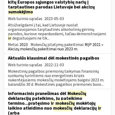
kitų Europos sąjungos valstybių narių į
tarptautines parodas Lietuvoje bei akcizų
sumokėjimo
Web turinio sąrašas
2023-05-03
Atsižvelgdami į tai, kad Lietuvoje nuolat
organizuojamos tarptautinės alkoholinių gėrimų
parodos, kuriose neparduodami, tačiau demonstruojami
ir
degustuojami ne tik...
Metai:
2023
Mokesčių įstatymų pakeitimai:
MĮP 2021 »
Akcizų mokesčių pakeitimai nuo 2023 m.
Aktualūs klausimai dėl mokestinės pagalbos
Web turinio sąrašas
2022-11-03
Mokestinių pagalbos priemonių taikymas finansinių
sunkumų turintiems nuo energetinės krizės
nukentėjusiems mokesčių mokėtojams baigėsi 2023 m.
balandžio 30 d. Mokestinės pagalbos priemonės buvo...
Informacinis pranešimas dėl
Mokesčių
deklaracijų pateikimo, jų pateikimo
termino...pratęsimo
ir
mokesčių
mokėtojų
laikino atleidimo nuo
mokesčių
deklaracijų
ir
(arba