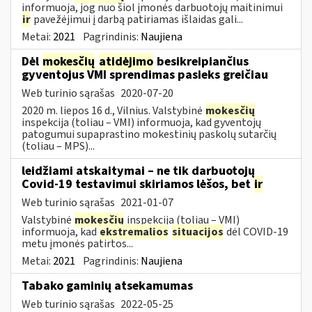
informuoja, jog nuo šiol įmonės darbuotojų maitinimui
ir
pavežėjimui į darbą patiriamas išlaidas gali...
Metai:
2021
Pagrindinis:
Naujiena
Dėl
mokesčių
atidėjimo
besikreipiančius
gyventojus VMI sprendimas pasieks greičiau
Web turinio sąrašas
2020-07-20
2020 m. liepos 16 d., Vilnius. Valstybinė
mokesčių
inspekcija (toliau – VMI) informuoja, kad gyventojų
patogumui supaprastino mokestinių paskolų sutarčių
(toliau – MPS)...
leidžiami atskaitymai – ne tik darbuotojų
Covid-19 testavimui skiriamos lėšos, bet
ir
Web turinio sąrašas
2021-01-07
Valstybinė
mokesčių
inspekcija (toliau – VMI)
informuoja, kad
ekstremalios
situacijos
dėl COVID-19
metu įmonės patirtos...
Metai:
2021
Pagrindinis:
Naujiena
Tabako gaminių atsekamumas
Web turinio sąrašas
2022-05-25