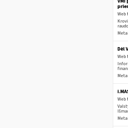
VMI 
prie
Web t
Krovi
raudo
Metai
Dėl 
Web t
Infor
finan
Metai
i.MA
Web t
Valst
Išman
Metai