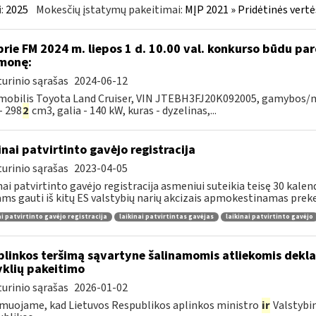
:
2025
Mokesčių įstatymų pakeitimai:
MĮP 2021 » Pridėtinės vert
prie FM 2024 m. liepos 1 d. 10.00 val. konkurso būdu p
monę:
urinio sąrašas
2024-06-12
obilis Toyota Land Cruiser, VIN JTEBH3FJ20K092005, gamybos/mod
- 298
2
cm3, galia - 140 kW, kuras - dyzelinas,...
inai patvirtinto gavėjo registracija
urinio sąrašas
2023-04-05
nai patvirtinto gavėjo registracija asmeniui suteikia teisę 30 kale
ams gauti iš kitų ES valstybių narių akcizais apmokestinamas preke
ai patvirtinto gavėjo registracija
laikinai patvirtintas gavėjas
laikinai patvirtinto gavėjo
plinkos teršimą sąvartyne šalinamomis atliekomis dekl
yklių pakeitimo
urinio sąrašas
2026-01-02
muojame, kad Lietuvos Respublikos aplinkos ministro
ir
Valstybi