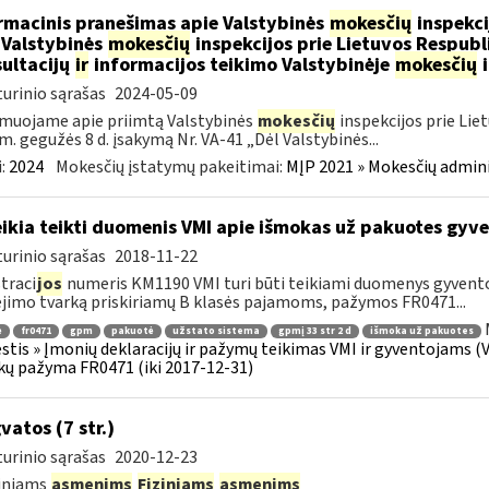
rmacinis pranešimas apie Valstybinės
mokesčių
inspekci
 Valstybinės
mokesčių
inspekcijos prie Lietuvos Respubli
ultacijų
ir
informacijos teikimo Valstybinėje
mokesčių
i
urinio sąrašas
2024-05-09
muojame apie priimtą Valstybinės
mokesčių
inspekcijos prie Lie
m. gegužės 8 d. įsakymą Nr. VA-41 „Dėl Valstybinės...
:
2024
Mokesčių įstatymų pakeitimai:
MĮP 2021 » Mokesčių admin
ikia teikti duomenis VMI apie išmokas už pakuotes gyv
urinio sąrašas
2018-11-22
traci
jos
numeris KM1190 VMI turi būti teikiami duomenys gyven
imo tvarką priskiriamų B klasės pajamoms, pažymos FR0471...
ė
fr0471
gpm
pakuotė
užstato sistema
gpmį 33 str 2 d
išmoka už pakuotes
tis » Įmonių deklaracijų ir pažymų teikimas VMI ir gyventojams (
ų pažyma FR0471 (iki 2017-12-31)
vatos (7 str.)
urinio sąrašas
2020-12-23
diniams
asmenims
Fiziniams
asmenims