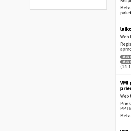
Respu
Metai
pakei
laik
Web t
Regis
apmok
akciza
akciz
(14-18
VMI 
prie
Web t
Priek
PPTME
Metai