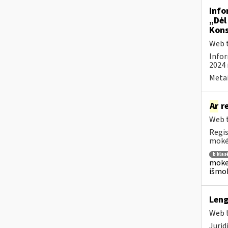
Info
„Dėl
Kons
Web t
Infor
2024 
Metai
Ar
re
Web t
Regis
mokėj
b klas
mokes
išmok
Leng
Web t
Juri