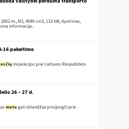
arduoda valstybei perduota transporto
002 m., N2, 4580 cm3, 132 kW, dyzelinas,
ma informacija...
VA-16 pakeitimo
esčių
inspekcijos prie Lietuvos Respublikos
želio 26 – 27 d.
iuo
metu
gali sklandžiai prisijungti prie