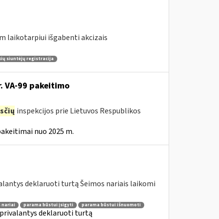
m laikotarpiui išgabenti akcizais
ų siuntėjų registracija
r. VA-99 pakeitimo
sčių
inspekcijos prie Lietuvos Respublikos
pakeitimai nuo 2025 m.
lantys deklaruoti turtą Šeimos nariais laikomi
 nariai
parama būstui įsigyti
parama būstui išnuomoti
privalantys deklaruoti turtą