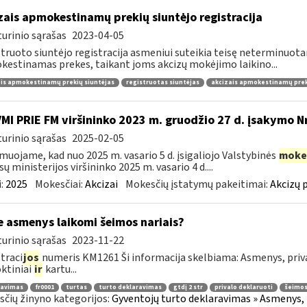
zais apmokestinamų prekių siuntėjo registracija
urinio sąrašas
2023-04-05
truoto siuntėjo registracija asmeniui suteikia teisę neterminuota
estinamas prekes, taikant joms akcizų mokėjimo laikino...
is apmokestinamų prekių siuntėjas
registruotas siuntėjas
akcizais apmokestinamų preki
VMI PRIE FM viršininko 2023 m. gruodžio 27 d. įsakymo N
urinio sąrašas
2025-02-05
muojame, kad nuo 2025 m. vasario 5 d. įsigaliojo Valstybinės
moke
sų ministerijos viršininko 2025 m. vasario 4 d....
:
2025
Mokesčiai:
Akcizai
Mokesčių įstatymų pakeitimai:
Akcizų 
e asmenys laikomi šeimos nariais?
urinio sąrašas
2023-11-22
traci
jos
numeris KM1261 Ši informacija skelbiama: Asmenys, priva
ktiniai
ir
kartu...
ravimas
fr0001
turtas
turto deklaravimas
gtdį 2 str
privalo deklaruoti
šeimos
čių žinyno kategorijos:
Gyventojų turto deklaravimas » Asmenys, 