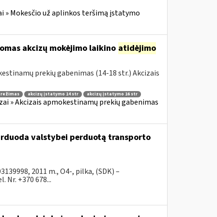
i » Mokesčio už aplinkos teršimą įstatymo
komas akcizų mokėjimo laikino
atidėjimo
estinamų prekių gabenimas (14-18 str.) Akcizais
o režimas
akcizų įstatymo 14 str
akcizų įstatymo 16 str
zai » Akcizais apmokestinamų prekių gabenimas
parduoda valstybei perduotą transporto
39998, 2011 m., O4-, pilka, (SDK) –
 Nr. +370 678...