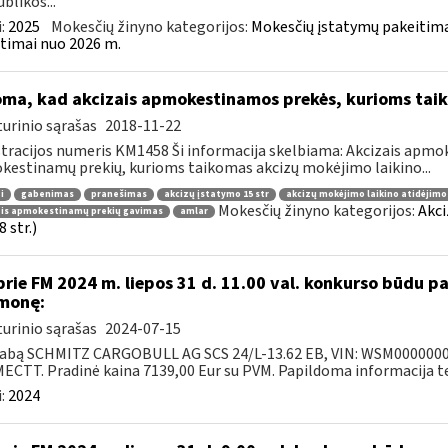
blikos...
:
2025
Mokesčių žinyno kategorijos:
Mokesčių įstatymų pakeitima
timai nuo 2026 m.
oma, kad akcizais apmokestinamos prekės, kurioms tai
urinio sąrašas
2018-11-22
tracijos numeris KM1458 Ši informacija skelbiama: Akcizais apmok
estinamų prekių, kurioms taikomas akcizų mokėjimo laikino...
i
gabenimas
pranešimas
akcizų įstatymo 15 str
akcizų mokėjimo laikino atidėjim
Mokesčių žinyno kategorijos:
Akci
ais apmokestinamų prekių gavimas
amlar
 str.)
prie FM 2024 m. liepos 31 d. 11.00 val. konkurso būdu 
monę:
urinio sąrašas
2024-07-15
abą SCHMITZ CARGOBULL AG SCS 24/L-13.62 EB, VIN: WSM000000031
CTT. Pradinė kaina 7139,00 Eur su PVM. Papildoma informacija tel.
:
2024