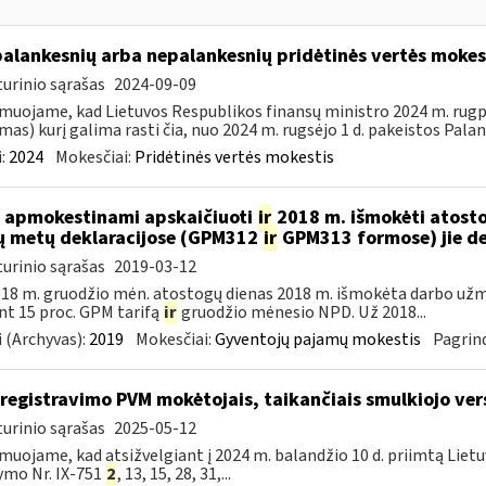
palankesnių arba nepalankesnių pridėtinės vertės moke
urinio sąrašas
2024-09-09
muojame, kad Lietuvos Respublikos finansų ministro 2024 m. rugpjū
mas) kurį galima rasti čia, nuo 2024 m. rugsėjo 1 d. pakeistos Palan
:
2024
Mokesčiai:
Pridėtinės vertės mokestis
 apmokestinami apskaičiuoti
ir
2018 m. išmokėti atosto
ų metų deklaracijose (GPM312
ir
GPM313 formose) jie d
urinio sąrašas
2019-03-12
18 m. gruodžio mėn. atostogų dienas 2018 m. išmokėta darbo už
nt 15 proc. GPM tarifą
ir
gruodžio mėnesio NPD. Už 2018...
 (Archyvas):
2019
Mokesčiai:
Gyventojų pajamų mokestis
Pagrind
iregistravimo PVM mokėtojais, taikančiais smulkiojo ve
urinio sąrašas
2025-05-12
muojame, kad atsižvelgiant į 2024 m. balandžio 10 d. priimtą Liet
ymo Nr. IX-751
2
, 13, 15, 28, 31,...