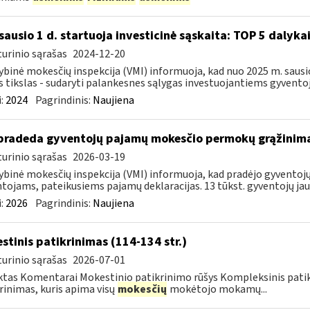
sausio 1 d. startuoja investicinė sąskaita: TOP 5 dalykai,
urinio sąrašas
2024-12-20
ybinė mokesčių inspekcija (VMI) informuoja, kad nuo 2025 m. sausio 
s tikslas - sudaryti palankesnes sąlygas investuojantiems gyventoj
:
2024
Pagrindinis:
Naujiena
pradeda gyventojų pajamų mokesčio permokų grąžinim
urinio sąrašas
2026-03-19
ybinė mokesčių inspekcija (VMI) informuoja, kad pradėjo gyvent
tojams, pateikusiems pajamų deklaracijas. 13 tūkst. gyventojų jau 
:
2026
Pagrindinis:
Naujiena
stinis patikrinimas (114-134 str.)
urinio sąrašas
2026-07-01
tas Komentarai Mokestinio patikrinimo rūšys Kompleksinis pati
rinimas, kuris apima visų
mokesčių
mokėtojo mokamų...