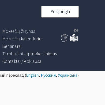
Prisijungti
Mokesčių žinynas
Mokesčių kalendorius
Seminarai
Tarptautinis apmokestinimas
Kontaktai / Apklausa
ний переклад (
English
,
Русский
,
Українська
)