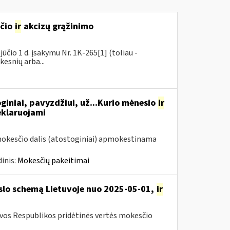
sčio
ir
akcizų grąžinimo
čio 1 d. įsakymu Nr. 1K-265[1] (toliau -
kesnių arba...
giniai, pavyzdžiui, už...Kurio mėnesio
ir
eklaruojami
mokesčio dalis (atostoginiai) apmokestinama
inis:
Mokesčių pakeitimai
rslo schemą Lietuvoje nuo 2025-05-01,
ir
uvos Respublikos pridėtinės vertės mokesčio