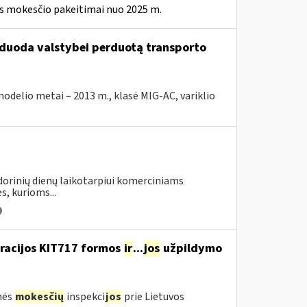
ės mokesčio pakeitimai nuo 2025 m.
arduoda valstybei perduotą transporto
elio metai – 2013 m., klasė MIG-AC, variklio
ndorinių dienų laikotarpiui komerciniams
s, kurioms...
aracijos KIT717 formos
ir
...
jos
užpildymo
nės
mokesčių
inspekci
jos
prie Lietuvos