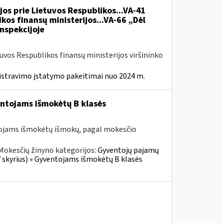
jos prie Lietuvos Respublikos...VA-41
kos finansų ministerijos...VA-66 „Dėl
nspekcijoje
tuvos Respublikos finansų ministerijos viršininko
istravimo įstatymo pakeitimai nuo 2024 m.
entojams išmokėtų B klasės
tojams išmokėtų išmokų, pagal mokesčio
Mokesčių žinyno kategorijos:
Gyventojų pajamų
V skyrius) » Gyventojams išmokėtų B klasės