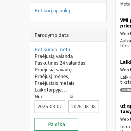
Metai
Bet kurį aplanką
VMI 
prie
Web t
Parodymo data
Autom
tūris 
Bet kuriuo metu
Praėjusią valandą
Laik
Paskutines 24 valandas
Praėjusią savaitę
Web t
Praėjusį mėnesį
Laiki
tiksl
Praėjusiais metais
Laikotarpyje…
laikin
Nuo
Iki
už a
tais
Web t
Paieška
Infor