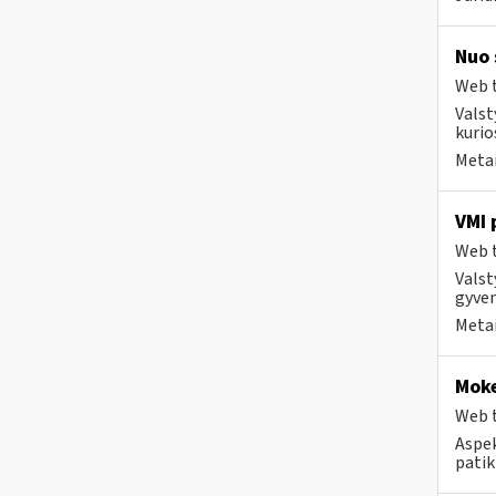
Nuo 
Web t
Valst
kurio
Metai
VMI 
Web t
Valst
gyven
Metai
Moke
Web t
Aspek
patik