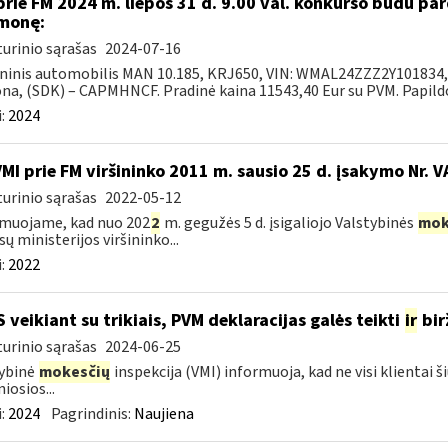
prie FM 2024 m. liepos 31 d. 9.00 val. konkurso būdu p
monę:
urinio sąrašas
2024-07-16
ninis automobilis MAN 10.185, KRJ650, VIN: WMAL24ZZZ2Y101834, 2
na, (SDK) – CAPMHNCF. Pradinė kaina 11543,40 Eur su PVM. Papildo
:
2024
VMI prie FM viršininko 2011 m. sausio 25 d. įsakymo Nr. 
urinio sąrašas
2022-05-12
muojame, kad nuo 202
2
m. gegužės 5 d. įsigaliojo Valstybinės
mok
sų ministerijos viršininko...
:
2022
S veikiant su trikiais, PVM deklaracijas galės teikti
ir
bir
urinio sąrašas
2024-06-25
ybinė
mokesčių
inspekcija (VMI) informuoja, kad ne visi klientai š
iosios...
:
2024
Pagrindinis:
Naujiena