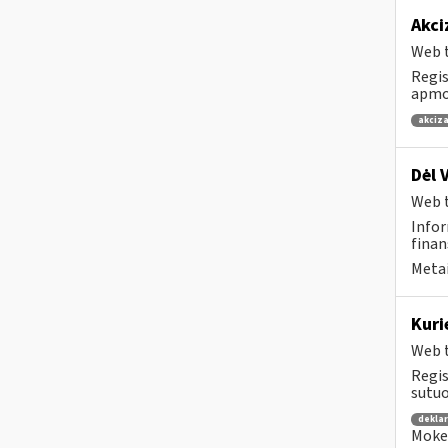
Akci
Web t
Regis
apmok
akciza
Dėl 
Web t
Infor
finan
Metai
Kuri
Web t
Regis
sutuo
dekla
Mokes