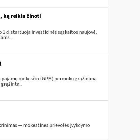
 ką reikia žinoti
1 d. startuoja investicinės sąskaitos naujovė,
ams....
ą
ojų pajamų mokesčio (GPM) permokų grąžinimą
grąžinta...
krinimas — mokestinės prievolės įvykdymo