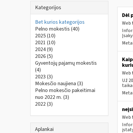
Kategorijos
Dėl 
Bet kurios kategorijos
Web t
Pelno mokestis
(40)
Infor
2025
(10)
Įsaky
2021
(10)
Metai
2024
(9)
2026
(5)
Kaip
Gyventojų pajamų mokestis
kuri
(4)
Web t
2023
(3)
Už 20
Mokesčio naujiena
(3)
taika
Pelno mokesčio pakeitimai
Metai
nuo 2022 m.
(3)
2022
(3)
neįs
Web t
Infor
Aplankai
įstat