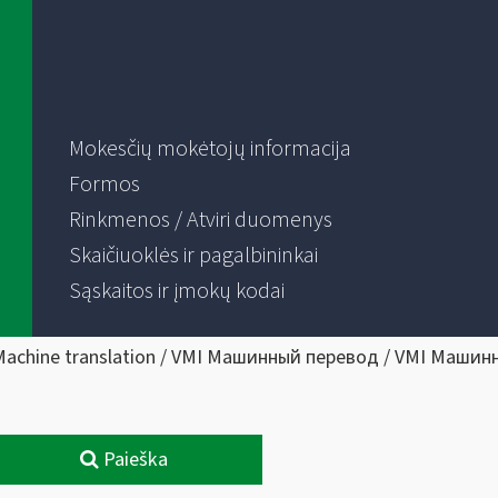
Mokesčių mokėtojų informacija
Formos
Rinkmenos / Atviri duomenys
Skaičiuoklės ir pagalbininkai
Sąskaitos ir įmokų kodai
Machine translation / VMI Машинный перевод / VMI Машин
Paieška