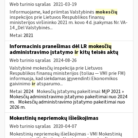
Web turinio sąrašas
2021-03-19
Informuojame, kad priimtas Valstybinės
mokesčių
inspekcijos prie Lietuvos Respublikos finansų
ministerijos viršininko 2021 m. kovo 4 d. įsakymas Nr. VA-
14 „Dėl Valstybinės...
Metai:
2021
Informacinis pranešimas dėl LR
mokesčių
administravimo įstatymo
ir
kitų teisės aktų
Web turinio sąrašas
2024-08-26
Valstybinė mokesčių inspekcija prie Lietuvos
Respublikos finansų ministerijos (toliau — VMI prie FM)
informuoja, kad siekdamas įgyvendinti Ekonomikos
gaivinimo
ir
atsparumo...
Metai:
2024
Mokesčių įstatymų pakeitimai:
MĮP 2021 »
Mokesčių administravimo įstatymo pakeitimai nuo 2024
m.
Mokesčių administravimo įstatymo pakeitimai nuo
2026 m.
Mokestinių nepriemokų išieškojimas
Web turinio sąrašas
2020-04-07
Mokestinių nepriemokų išieškojimas - VMI Mokestinių