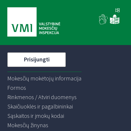
Prisijungti
Mokesčių mokėtojų informacija
Formos
Rinkmenos / Atviri duomenys
Skaičiuoklės ir pagalbininkai
Sąskaitos ir įmokų kodai
Mokesčių žinynas