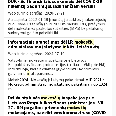
DUK - Su finansiniais sunkumais dėl COVID-19
nulemtų padarinių susiduriančiam verslui
Web turinio sąrašas
2020-07-21
Atnaujinta: 2022-01-19 Įmonės, įtrauktos į nukentėjusių
nuo Covid-19 sąrašą (nuo 2021 m. sausio 1 d.), prašymus
dėl mokestinės paskolos sutarties (MPS) be palūkanų
sudarymui galėjo pateikti iki...
Informacinis pranešimas dėl LR
mokesčių
administravimo įstatymo
ir
kitų teisės aktų
Web turinio sąrašas
2024-07-19
Valstybinė mokesčių inspekcija prie Lietuvos
Respublikos finansų ministerijos (toliau — VMI prie FM)
informuoja, kad siekdamas įgyvendinti Ekonomikos
gaivinimo
ir
atsparumo...
Metai:
2024
Mokesčių įstatymų pakeitimai:
MĮP 2021 »
Mokesčių administravimo įstatymo pakeitimai nuo 2024
m.
Dėl Valstybinės
mokesčių
inspekcijos prie
Lietuvos Respublikos finansų ministerijos...VA-
27 „Dėl pagalbos priemonių
mokesčių
mokėtojams, paveiktiems koronaviruso (COVID