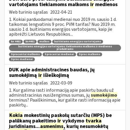
vartotojams tiekiamoms malkoms
ir
medienos
Web turinio sąrašas
2022-04-21
1. Kokiai parduodamai medienai nuo 2019 m. sausio 1 d.
taikomas lengvatinis 9 proc. PVM tarifas? Nuo 2019 m.
sausio 1 d. buitiniams energijos vartotojams, kaip jie
apibrėžti Lietuvos Respublikos...
kn 4401
kn4401
malkos
buitiniams energijos vartotojams
buitiniams energijos vartotojams tiekiamoms malkoms ir medienos
produktams
9 procentai malkoms
9 procentai medienai
9 proc malkoms
9 proc medienai
DUK apie administracines baudas, jų
sumokėjimą
ir
išieškojimą
Web turinio sąrašas
2022-03-09
1. Kur galima rasti informaciją apie paskirtų baudų už
administracinius nusižengimus sumas, jų
sumokėjimo
terminus? Paaiškinimus, kur galite rasti informaciją apie
paskirtų...
Kokia
mokestinių paskolų sutarčių (MPS) be
palūkanų pakeitimo
ir
vykdymo
tvarka
juridiniams...
asmenims
, kurių nesumokėtų