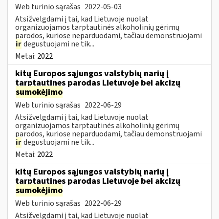
Web turinio sąrašas
2022-05-03
Atsižvelgdami į tai, kad Lietuvoje nuolat
organizuojamos tarptautinės alkoholinių gėrimų
parodos, kuriose neparduodami, tačiau demonstruojami
ir
degustuojami ne tik...
Metai:
2022
kitų Europos sąjungos valstybių narių į
tarptautines parodas Lietuvoje bei akcizų
sumokėjimo
Web turinio sąrašas
2022-06-29
Atsižvelgdami į tai, kad Lietuvoje nuolat
organizuojamos tarptautinės alkoholinių gėrimų
parodos, kuriose neparduodami, tačiau demonstruojami
ir
degustuojami ne tik...
Metai:
2022
kitų Europos sąjungos valstybių narių į
tarptautines parodas Lietuvoje bei akcizų
sumokėjimo
Web turinio sąrašas
2022-06-29
Atsižvelgdami į tai, kad Lietuvoje nuolat