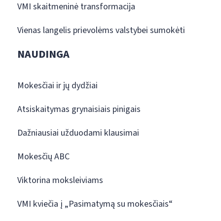
VMI skaitmeninė transformacija
Vienas langelis prievolėms valstybei sumokėti
NAUDINGA
Mokesčiai ir jų dydžiai
Atsiskaitymas grynaisiais pinigais
Dažniausiai užduodami klausimai
Mokesčių ABC
Viktorina moksleiviams
VMI kviečia į „Pasimatymą su mokesčiais“