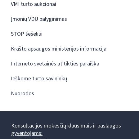
VMI turto aukcionai
Įmonių VDU palyginimas
STOP šešėliui
Krašto apsaugos ministerijos informacija
Interneto svetainės atitikties paraiška
Ieškome turto savininkų
Nuorodos
Konsultacijos mokesčių klausimais ir paslaugos
gyventojams: