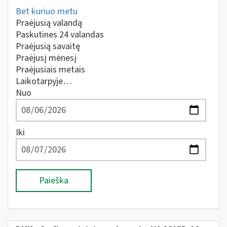
Bet kuriuo metu
Praėjusią valandą
Paskutines 24 valandas
Praėjusią savaitę
Praėjusį mėnesį
Praėjusiais metais
Laikotarpyje…
Nuo
Iki
Paieška