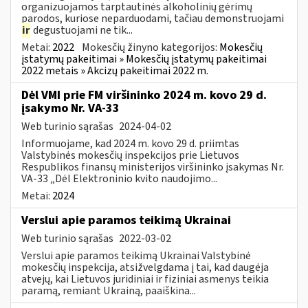
organizuojamos tarptautinės alkoholinių gėrimų
parodos, kuriose neparduodami, tačiau demonstruojami
ir
degustuojami ne tik...
Metai:
2022
Mokesčių žinyno kategorijos:
Mokesčių
įstatymų pakeitimai » Mokesčių įstatymų pakeitimai
2022 metais » Akcizų pakeitimai 2022 m.
Dėl VMI prie FM viršininko 2024 m. kovo 29 d.
įsakymo Nr. VA-33
Web turinio sąrašas
2024-04-02
Informuojame, kad 2024 m. kovo 29 d. priimtas
Valstybinės mokesčių inspekcijos prie Lietuvos
Respublikos finansų ministerijos viršininko įsakymas Nr.
VA-33 „Dėl Elektroninio kvito naudojimo...
Metai:
2024
Verslui apie paramos teikimą Ukrainai
Web turinio sąrašas
2022-03-02
Verslui apie paramos teikimą Ukrainai Valstybinė
mokesčių inspekcija, atsižvelgdama į tai, kad daugėja
atvejų, kai Lietuvos juridiniai ir fiziniai asmenys teikia
paramą, remiant Ukrainą, paaiškina...