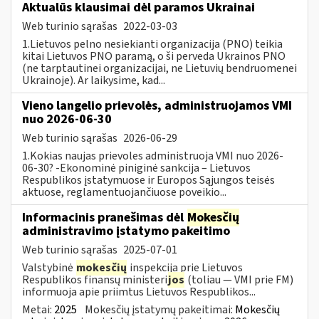
Aktualūs klausimai dėl paramos Ukrainai
Web turinio sąrašas
2022-03-03
1.Lietuvos pelno nesiekianti organizacija (PNO) teikia
kitai Lietuvos PNO paramą, o ši perveda Ukrainos PNO
(ne tarptautinei organizacijai, ne Lietuvių bendruomenei
Ukrainoje). Ar laikysime, kad...
Vieno langelio prievolės, administruojamos VMI
nuo 2026-06-30
Web turinio sąrašas
2026-06-29
1.Kokias naujas prievoles administruoja VMI nuo 2026-
06-30? -Ekonominė piniginė sankcija – Lietuvos
Respublikos įstatymuose ir Europos Sąjungos teisės
aktuose, reglamentuojančiuose poveikio...
Informacinis pranešimas dėl
Mokesčių
administravimo įstatymo pakeitimo
Web turinio sąrašas
2025-07-01
Valstybinė
mokesčių
inspekcija prie Lietuvos
Respublikos finansų ministeri
jos
(toliau — VMI prie FM)
informuoja apie priimtus Lietuvos Respublikos...
Metai:
2025
Mokesčių įstatymų pakeitimai:
Mokesčių