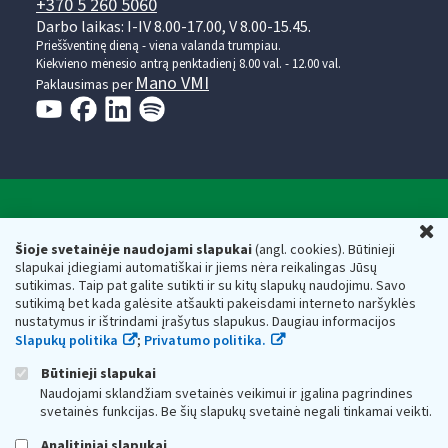
+370 5 260 5060
Darbo laikas: I-IV 8.00-17.00, V 8.00-15.45.
Prieššventinę dieną - viena valanda trumpiau.
Kiekvieno mėnesio antrą penktadienį 8.00 val. - 12.00 val.
Mano VMI
Paklausimas per
Valstybinė mokesčių inspekcija prie Lietuvos
U
Respublikos finansų ministerijos
Šioje svetainėje naudojami slapukai
(angl. cookies). Būtinieji
slapukai įdiegiami automatiškai ir jiems nėra reikalingas Jūsų
Biudžetinė įstaiga. Juridinio asmens kodas — 188659752,
sutikimas. Taip pat galite sutikti ir su kitų slapukų naudojimu. Savo
adresas: Vasario 16-osios g. 14, 01107 Vilnius, Lietuva, el.paštas:
sutikimą bet kada galėsite atšaukti pakeisdami interneto naršyklės
vmi@vmi.lt
, E. pristatymo dėžutės adresas 188659752
nustatymus ir ištrindami įrašytus slapukus. Daugiau informacijos
Duomenys apie Valstybinę mokesčių inspekciją prie Lietuvos
Slapukų politika
;
Privatumo politika.
Respublikos finansų ministerijos kaupiami ir saugomi Juridinių
asmenų registre
Būtinieji slapukai
Naudojami sklandžiam svetainės veikimui ir įgalina pagrindines
svetainės funkcijas. Be šių slapukų svetainė negali tinkamai veikti.
Analitiniai slapukai