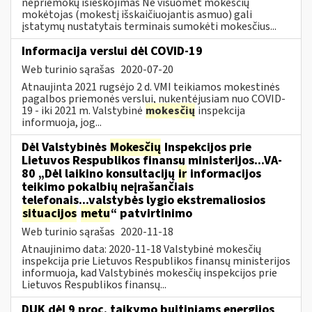
nepriemokų išieškojimas Ne visuomet mokesčių
mokėtojas (mokestį išskaičiuojantis asmuo) gali
įstatymų nustatytais terminais sumokėti mokesčius...
Informacija verslui dėl COVID-19
Web turinio sąrašas
2020-07-20
Atnaujinta 2021 rugsėjo 2 d. VMI teikiamos mokestinės
pagalbos priemonės verslui, nukentėjusiam nuo COVID-
19 - iki 2021 m. Valstybinė
mokesčių
inspekcija
informuoja, jog...
Dėl Valstybinės
Mokesčių
Inspekcijos prie
Lietuvos Respublikos finansų ministerijos...VA-
80 „Dėl laikino konsultacijų
ir
informacijos
teikimo pokalbių neįrašančiais
telefonais...valstybės lygio ekstremaliosios
situacijos
metu
“ patvirtinimo
Web turinio sąrašas
2020-11-18
Atnaujinimo data: 2020-11-18 Valstybinė mokesčių
inspekcija prie Lietuvos Respublikos finansų ministerijos
informuoja, kad Valstybinės mokesčių inspekcijos prie
Lietuvos Respublikos finansų...
DUK dėl 9 proc. taikymo buitiniams energijos