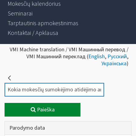
Mokesčių kalendorius
Seminarai
Tarptautinis apmokestinimas
Kontaktai / Apklausa
VMI Machine translation / VMI Машинный перевод /
VMI Машинний переклад (
English
,
Русский
,
Українська
)
Paieška
Parodymo data