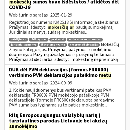
mokesčių
sumos buvo išdėstytos / atidėtos dėl
COVID-19
Web turinio sąrašas
2025-01-29
Registracijos numeris KM2513 Ši informacija skelbiama:
Prašymas išdėstyti
mokesčių
ar
baudų sumokėjimą
Juridiniai asmenys, sudarę mokestinės...
atidėjimas
išdėstymas
prašymai
mokestinė nepriemoka
Mokesčių
juridiniai asmenys
išdėstymo tvarka
ekstremali situacija
žinyno kategorijos:
Prašymai, pažymos ir mokėjimo
duomenys » Pažymų užsakymas ir prašymų teikimas »
Prašymas atidėti arba išdėstyti mokestinę nepriemoką
DUK dėl PVM deklaracijos (formos FR0600)
vertinimo PVM deklaracijos pateikimo
metu
Web turinio sąrašas
2024-09-09
1. Kokie nauji duomenys bus vertinami pateikus PVM
deklaraciją FR0600? PVM mokėtojo pateiktoje PVM
deklaracijoje (formoje FR0600) deklaruota pardavimo
PVM suma bus lyginama su to paties mokestinio...
kitų Europos sąjungos valstybių narių į
tarptautines parodas Lietuvoje bei akcizų
sumokėjimo