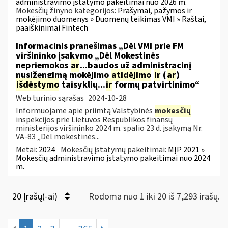
administravimo įstatymo pakeitimai nuo 2026 m.
Mokesčių žinyno kategorijos:
Prašymai, pažymos ir
mokėjimo duomenys » Duomenų teikimas VMI » Raštai,
paaiškinimai Fintech
Informacinis pranešimas „Dėl VMI prie FM
viršininko įsakymo „Dėl Mokestinės
nepriemokos
ar
...baudos už administracinį
nusižengimą mokėjimo
atidėjimo
ir
(
ar
)
išdėstymo
taisyklių...
ir
formų patvirtinimo“
Web turinio sąrašas
2024-10-28
Informuojame apie priimtą Valstybinės
mokesčių
inspekcijos prie Lietuvos Respublikos finansų
ministerijos viršininko 2024 m. spalio 23 d. įsakymą Nr.
VA-83 „Dėl mokestinės...
Metai:
2024
Mokesčių įstatymų pakeitimai:
MĮP 2021 »
Mokesčių administravimo įstatymo pakeitimai nuo 2024
m.
20 Įrašų(-ai)
Rodoma nuo 1 iki 20 iš 7,293 irašų.