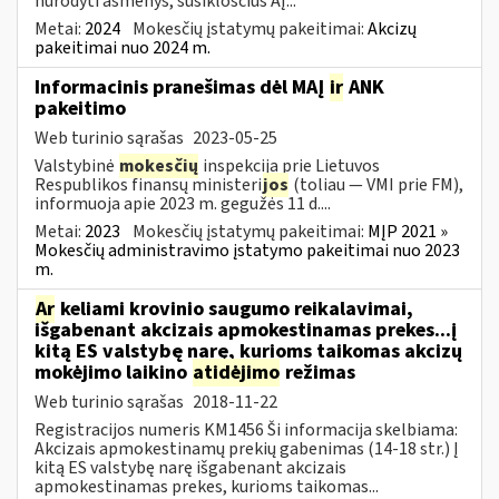
nurodyti asmenys, susiklosčius AĮ...
Metai:
2024
Mokesčių įstatymų pakeitimai:
Akcizų
pakeitimai nuo 2024 m.
Informacinis pranešimas dėl MAĮ
ir
ANK
pakeitimo
Web turinio sąrašas
2023-05-25
Valstybinė
mokesčių
inspekcija prie Lietuvos
Respublikos finansų ministeri
jos
(toliau — VMI prie FM),
informuoja apie 2023 m. gegužės 11 d....
Metai:
2023
Mokesčių įstatymų pakeitimai:
MĮP 2021 »
Mokesčių administravimo įstatymo pakeitimai nuo 2023
m.
Ar
keliami krovinio saugumo reikalavimai,
išgabenant akcizais apmokestinamas prekes...į
kitą ES valstybę narę, kurioms taikomas akcizų
mokėjimo laikino
atidėjimo
režimas
Web turinio sąrašas
2018-11-22
Registracijos numeris KM1456 Ši informacija skelbiama:
Akcizais apmokestinamų prekių gabenimas (14-18 str.) Į
kitą ES valstybę narę išgabenant akcizais
apmokestinamas prekes, kurioms taikomas...