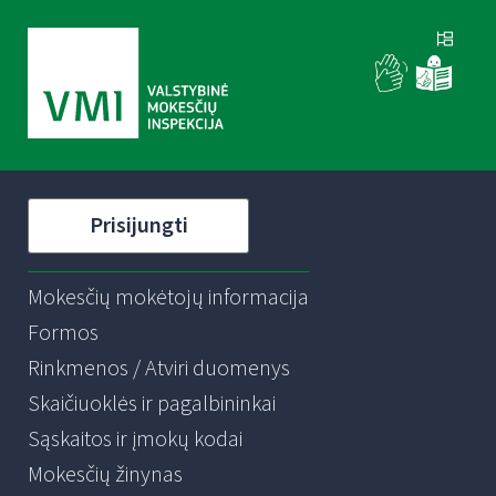
Prisijungti
Mokesčių mokėtojų informacija
Formos
Rinkmenos / Atviri duomenys
Skaičiuoklės ir pagalbininkai
Sąskaitos ir įmokų kodai
Mokesčių žinynas