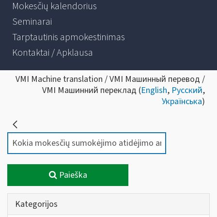
Mokesčių kalendorius
Seminarai
Tarptautinis apmokestinimas
Kontaktai / Apklausa
VMI Machine translation / VMI Машинный перевод /
VMI Машинний переклад (
English
,
Русский
,
Українська
)
Paieška
Kategorijos