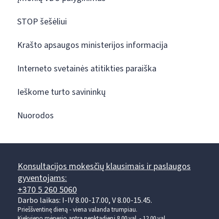
STOP šešėliui
Krašto apsaugos ministerijos informacija
Interneto svetainės atitikties paraiška
Ieškome turto savininkų
Nuorodos
Konsultacijos mokesčių klausimais ir paslaugos
gyventojams:
+370 5 260 5060
Darbo laikas: I-IV 8.00-17.00, V 8.00-15.45.
Prieššventinę dieną - viena valanda trumpiau.
Kiekvieno mėnesio antrą penktadienį 8.00 val. - 12.00 val.