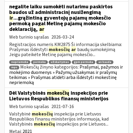
negalite laiku sumokėti nutarimu paskirtos
baudos už administracinį nusižengimą
ir
...grąžintiną gyventojų pajamų mokesčio
permoką pagal Metinę pajamų mokesčio
deklaraciją,
ar
Web turinio sąrašas
2026-03-24
Registracijos numeris KM2875 Ši informacija skelbiama:
Prašymas išdėstyti
mokesčių
ar
baudų sumokėjimą
Jeigu pateikėte Metinę pajamų mokesčio...
nepriemoka
permoka
užskaitymas
gpm permoka
an bauda
Mokesčių žinyno kategorijos:
Prašymai, pažymos ir
mps
mokėjimo duomenys » Pažymų užsakymas ir prašymų
teikimas » Prašymas atidėti arba išdėstyti mokestinę
nepriemoką
Dėl Valstybinės
mokesčių
inspekcijos prie
Lietuvos Respublikos finansų ministerijos
Web turinio sąrašas
2021-07-16
Valstybinė
mokesčių
inspekcija prie Lietuvos
Respublikos finansų ministerijos informuoja, kad
Valstybinės
mokesčių
inspekcijos prie Lietuvos...
Metai:
2021