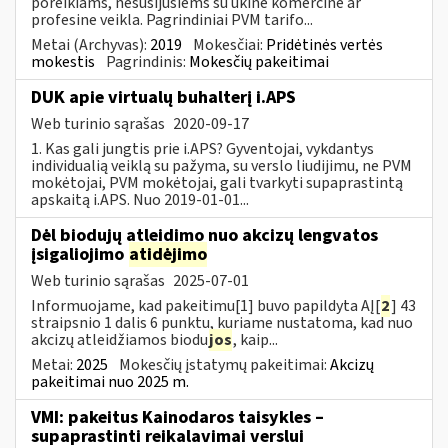
poreikiams, nesusijusiems su ūkine komercine ar
profesine veikla. Pagrindiniai PVM tarifo...
Metai (Archyvas):
2019
Mokesčiai:
Pridėtinės vertės
mokestis
Pagrindinis:
Mokesčių pakeitimai
DUK apie virtualų buhalterį i.APS
Web turinio sąrašas
2020-09-17
1. Kas gali jungtis prie i.APS? Gyventojai, vykdantys
individualią veiklą su pažyma, su verslo liudijimu, ne PVM
mokėtojai, PVM mokėtojai, gali tvarkyti supaprastintą
apskaitą i.APS. Nuo 2019-01-01...
Dėl biodujų atleidimo nuo akcizų lengvatos
įsigaliojimo
atidėjimo
Web turinio sąrašas
2025-07-01
Informuojame, kad pakeitimu[1] buvo papildyta AĮ[
2
] 43
straipsnio 1 dalis 6 punktu, kuriame nustatoma, kad nuo
akcizų atleidžiamos biodu
jos
, kaip...
Metai:
2025
Mokesčių įstatymų pakeitimai:
Akcizų
pakeitimai nuo 2025 m.
VMI: pakeitus Kainodaros taisykles –
supaprastinti reikalavimai verslui