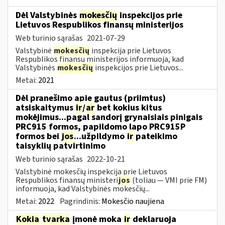
Dėl Valstybinės
mokesčių
inspekcijos prie
Lietuvos Respublikos finansų ministerijos
Web turinio sąrašas
2021-07-29
Valstybinė
mokesčių
inspekcija prie Lietuvos
Respublikos finansų ministerijos informuoja, kad
Valstybinės
mokesčių
inspekcijos prie Lietuvos...
Metai:
2021
Dėl pranešimo apie gautus (priimtus)
atsiskaitymus
ir
/
ar
bet kokius kitus
mokėjimus...pagal sandorį grynaisiais pinigais
PRC915 formos, papildomo lapo PRC915P
formos bei
jos
...užpildymo
ir
pateikimo
taisyklių patvirtinimo
Web turinio sąrašas
2022-10-21
Valstybinė mokesčių inspekcija prie Lietuvos
Respublikos finansų ministeri
jos
(toliau ― VMI prie FM)
informuoja, kad Valstybinės mokesčių...
Metai:
2022
Pagrindinis:
Mokesčio naujiena
Kokia
tvarka
įmonė moka
ir
deklaruoja