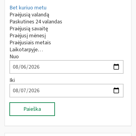
Bet kuriuo metu
Praėjusią valandą
Paskutines 24 valandas
Praėjusią savaitę
Praėjusį mėnesį
Praėjusiais metais
Laikotarpyje…
Nuo
Iki
Paieška