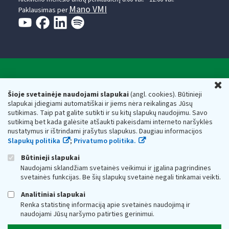
Mano VMI
Paklausimas per
Valstybinė mokesčių inspekcija prie Lietuvos
U
Respublikos finansų ministerijos
Šioje svetainėje naudojami slapukai
(angl. cookies). Būtinieji
slapukai įdiegiami automatiškai ir jiems nėra reikalingas Jūsų
Biudžetinė įstaiga. Juridinio asmens kodas — 188659752,
sutikimas. Taip pat galite sutikti ir su kitų slapukų naudojimu. Savo
adresas: Vasario 16-osios g. 14, 01107 Vilnius, Lietuva, el.paštas:
sutikimą bet kada galėsite atšaukti pakeisdami interneto naršyklės
vmi@vmi.lt
, E. pristatymo dėžutės adresas 188659752
nustatymus ir ištrindami įrašytus slapukus. Daugiau informacijos
Duomenys apie Valstybinę mokesčių inspekciją prie Lietuvos
Slapukų politika
;
Privatumo politika.
Respublikos finansų ministerijos kaupiami ir saugomi Juridinių
asmenų registre
Būtinieji slapukai
Naudojami sklandžiam svetainės veikimui ir įgalina pagrindines
svetainės funkcijas. Be šių slapukų svetainė negali tinkamai veikti.
Analitiniai slapukai
Renka statistinę informaciją apie svetainės naudojimą ir
naudojami Jūsų naršymo patirties gerinimui.