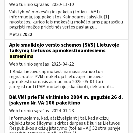
Web turinio sąrašas
2020-11-10
Valstybinė mokesčių inspekcija (toliau – VMI)
informuoja, jog pakeistos Kainodaros taisyklių[1]
nuostatos, kurios leis mokesčių mokėtojams paprasčiau
pagrįsti mažos pridėtinės vertės paslaugų...
Metai:
2020
Apie smulkiojo verslo schemos (SVS) Lietuvoje
taikymą Lietuvos apmokestinamiesiems
asmenims
Web turinio sąrašas
2025-04-22
1.Kada Lietuvos apmokestinamasis asmuo turi
registruotis PVM mokėtoju Lietuvoje? Lietuvos
apmokestinamasis asmuo nuo 2025-05-01 turi
įsiregistruoti PVM mokėtoju, skaičiuoti, deklaruoti...
Dėl VMI prie FM viršininko 2004 m. gegužės 26 d.
įsakymo Nr. VA-106 pakeitimo
Web turinio sąrašas
2024-01-23
Informuojame, kad, atsižvelgiant į tai, kad akcizų
objektu tapo šildymui skirtos durpės už kurias Lietuvos
Respublikos akcizų įstatymo (toliau - AĮ) 52 straipsnyje