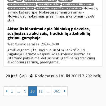
ank
roik
mokesčių administravimas
maį 83 str.
mokesčių sumokėjimas
sumokėjimo būdai
mokėjimas už kitą asmenį
Mokesčių
mokėjimo nurodymas
administracinių nusižengimų kodeksas
žinyno kategorijos:
Mokesčių administravimas »
Mokesčių sumokėjimas, grąžinimas, įskaitymas (82-87
str.)
Aktualūs klausimai apie ūkininkų prievoles,
susijusias su akcizais, tradicinių alkoholinių
gėrimų gamyboje
Web turinio sąrašas
2024-10-30
Atsižvelgdami į tai, kad nuo 2024 m. lapkričio 1 d.
įsigalioja Lietuvos Respublikos alkoholio kontrolės
įstatymo pakeitimai dėl ūkininkų gaminamų tradicinių
alkoholinių gėrimų, parengėme...
20 Įrašų(-ai)
Rodoma nuo 181 iki 200 iš 7,292 irašų.
1
...
9
10
11
...
365