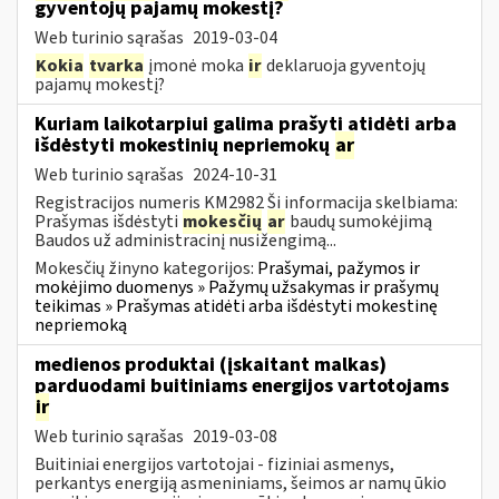
gyventojų pajamų mokestį?
Web turinio sąrašas
2019-03-04
Kokia
tvarka
įmonė moka
ir
deklaruoja gyventojų
pajamų mokestį?
Kuriam laikotarpiui galima prašyti atidėti arba
išdėstyti mokestinių nepriemokų
ar
Web turinio sąrašas
2024-10-31
Registracijos numeris KM2982 Ši informacija skelbiama:
Prašymas išdėstyti
mokesčių
ar
baudų sumokėjimą
Baudos už administracinį nusižengimą...
Mokesčių žinyno kategorijos:
Prašymai, pažymos ir
mokėjimo duomenys » Pažymų užsakymas ir prašymų
teikimas » Prašymas atidėti arba išdėstyti mokestinę
nepriemoką
medienos produktai (įskaitant malkas)
parduodami buitiniams energijos vartotojams
ir
Web turinio sąrašas
2019-03-08
Buitiniai energijos vartotojai - fiziniai asmenys,
perkantys energiją asmeniniams, šeimos ar namų ūkio