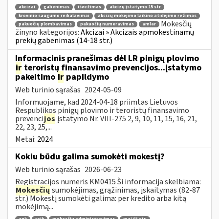
akcizai
gabenimas
išvežimas
akcizų įstatymo 15 str
krovinio saugumo reikalavimai
akcizų mokėjimo laikino atidėjimo režimas
Mokesčių
pakuočių plombavimas
pakuočių numeravimas
amlar
žinyno kategorijos:
Akcizai » Akcizais apmokestinamų
prekių gabenimas (14-18 str.)
Informacinis pranešimas dėl LR pinigų plovimo
ir
teroristų finansavimo prevencijos...įstatymo
pakeitimo
ir
papildymo
Web turinio sąrašas
2024-05-09
Informuojame, kad 2024-04-18 priimtas Lietuvos
Respublikos pinigų plovimo ir teroristų finansavimo
prevenci
jos
įstatymo Nr. VIII-275 2, 9, 10, 11, 15, 16, 21,
22, 23, 25,...
Metai:
2024
Kokiu būdu galima sumokėti mokestį?
Web turinio sąrašas
2026-06-23
Registracijos numeris KM0415 Ši informacija skelbiama:
Mokesčių
sumokėjimas, grąžinimas, įskaitymas (82-87
str.) Mokestį sumokėti galima: per kredito arba kitą
mokėjimą...