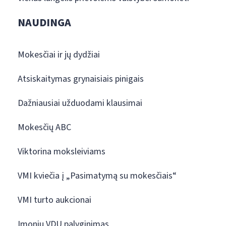
NAUDINGA
Mokesčiai ir jų dydžiai
Atsiskaitymas grynaisiais pinigais
Dažniausiai užduodami klausimai
Mokesčių ABC
Viktorina moksleiviams
VMI kviečia į „Pasimatymą su mokesčiais“
VMI turto aukcionai
Įmonių VDU palyginimas