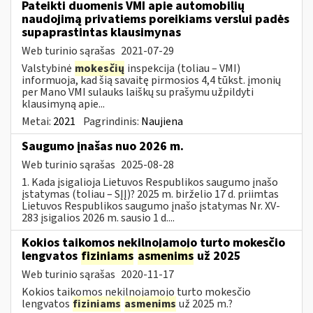
Pateikti duomenis VMI apie automobilių
naudojimą privatiems poreikiams verslui padės
supaprastintas klausimynas
Web turinio sąrašas
2021-07-29
Valstybinė
mokesčių
inspekcija (toliau – VMI)
informuoja, kad šią savaitę pirmosios 4,4 tūkst. įmonių
per Mano VMI sulauks laiškų su prašymu užpildyti
klausimyną apie...
Metai:
2021
Pagrindinis:
Naujiena
Saugumo įnašas nuo 2026 m.
Web turinio sąrašas
2025-08-28
1. Kada įsigalioja Lietuvos Respublikos saugumo įnašo
įstatymas (toliau – SĮĮ)? 2025 m. birželio 17 d. priimtas
Lietuvos Respublikos saugumo įnašo įstatymas Nr. XV-
283 įsigalios 2026 m. sausio 1 d....
Kokios taikomos nekilnojamojo turto mokesčio
lengvatos
fiziniams
asmenims
už 2025
Web turinio sąrašas
2020-11-17
Kokios taikomos nekilnojamojo turto mokesčio
lengvatos
fiziniams
asmenims
už 2025 m.?