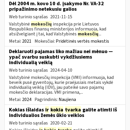
Dėl 2004 m. kovo 10 d. įsakymo Nr. VA-32
pripažinimo netekusiu galios
Web turinio sąrašas
2021-11-15
Valstybinė
mokesčių
inspekcija prie Lietuvos
Respublikos finansų ministerijos informuoja, kad
atsižvelgiant į tai, kad Valstybinės
mokesčių
...
Metai:
2021
Mokesčiai:
Pridėtinės vertės mokestis
Deklaruoti pajamas liko mažiau nei mėnuo —
ypač svarbu suskubti vykdžiusiems
individualią veiklą
Web turinio sąrašas
2024-04-10
Valstybinė mokesčių inspekcija (VMI) informuoja, kad
beveik pusė gyventojų, kurie praėjusiais metais vykdė
individualią veiklą (IDV), jau pateikė savo pajamų
mokesčio deklaracijas. VMI primena,...
Metai:
2024
Pagrindinis:
Naujiena
Kokias išlaidas
ir
kokia
tvarka
galite atimti iš
individualios žemės ūkio veiklos
Web turinio sąrašas
2020-02-21