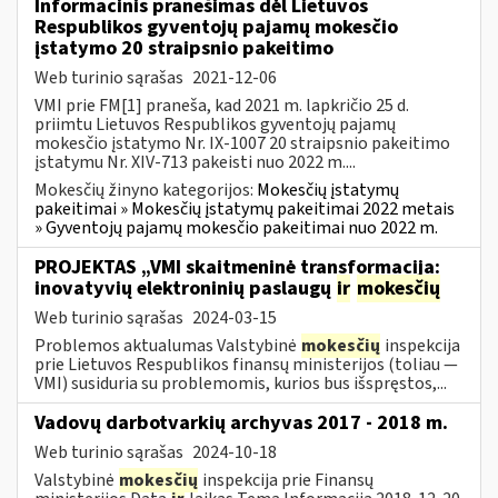
Informacinis pranešimas dėl Lietuvos
Respublikos gyventojų pajamų mokesčio
įstatymo 20 straipsnio pakeitimo
Web turinio sąrašas
2021-12-06
VMI prie FM[1] praneša, kad 2021 m. lapkričio 25 d.
priimtu Lietuvos Respublikos gyventojų pajamų
mokesčio įstatymo Nr. IX-1007 20 straipsnio pakeitimo
įstatymu Nr. XIV-713 pakeisti nuo 2022 m....
Mokesčių žinyno kategorijos:
Mokesčių įstatymų
pakeitimai » Mokesčių įstatymų pakeitimai 2022 metais
» Gyventojų pajamų mokesčio pakeitimai nuo 2022 m.
PROJEKTAS „VMI skaitmeninė transformacija:
inovatyvių elektroninių paslaugų
ir
mokesčių
Web turinio sąrašas
2024-03-15
Problemos aktualumas Valstybinė
mokesčių
inspekcija
prie Lietuvos Respublikos finansų ministerijos (toliau ―
VMI) susiduria su problemomis, kurios bus išspręstos,...
Vadovų darbotvarkių archyvas 2017 - 2018 m.
Web turinio sąrašas
2024-10-18
Valstybinė
mokesčių
inspekcija prie Finansų