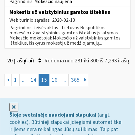
Pagrindinis:
Mokesčio naujiena
Mokestis už valstybinius gamtos išteklius
Web turinio sąrašas
2020-02-13
Pagrindinis teisės aktas - Lietuvos Respublikos
mokesčio už valstybinius gamtos išteklius įstatymas.
Mokesčio mokėtojai: Mokesčio už valstybinius gamtos
išteklius, išskyrus mokestį už medžiojamųjų...
20 Įrašų(-ai)
Rodoma nuo 281 iki 300 iš 7,293 irašų.
1
...
14
15
16
...
365
Uždaryti
Šioje svetainėje naudojami slapukai
(angl.
cookies). Būtinieji slapukai įdiegiami automatiškai
ir jiems nėra reikalingas Jūsų sutikimas. Taip pat