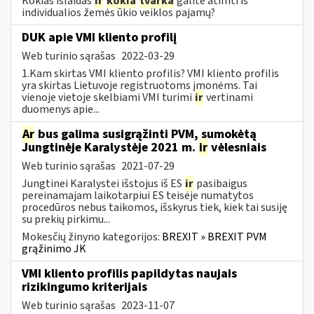
Kokias išlaidas
ir
kokia
tvarka
galite atimti iš
individualios žemės ūkio veiklos pajamų?
DUK apie VMI kliento profilį
Web turinio sąrašas
2022-03-29
1.Kam skirtas VMI kliento profilis? VMI kliento profilis
yra skirtas Lietuvoje registruotoms įmonėms. Tai
vienoje vietoje skelbiami VMI turimi
ir
vertinami
duomenys apie...
Ar
bus galima susigrąžinti PVM, sumokėtą
Jungtinėje Karalystėje 2021 m.
ir
vėlesniais
Web turinio sąrašas
2021-07-29
Jungtinei Karalystei išstojus iš ES
ir
pasibaigus
pereinamajam laikotarpiui ES teisėje numatytos
procedūros nebus taikomos, išskyrus tiek, kiek tai susiję
su prekių pirkimu...
Mokesčių žinyno kategorijos:
BREXIT » BREXIT PVM
grąžinimo JK
VMI kliento profilis papildytas naujais
rizikingumo kriterijais
Web turinio sąrašas
2023-11-07