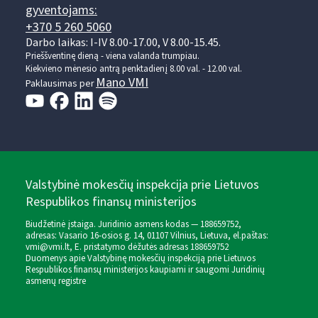
gyventojams:
+370 5 260 5060
Darbo laikas: I-IV 8.00-17.00, V 8.00-15.45.
Prieššventinę dieną - viena valanda trumpiau.
Kiekvieno mėnesio antrą penktadienį 8.00 val. - 12.00 val.
Mano VMI
Paklausimas per
Valstybinė mokesčių inspekcija prie Lietuvos
Respublikos finansų ministerijos
Biudžetinė įstaiga. Juridinio asmens kodas — 188659752,
adresas: Vasario 16-osios g. 14, 01107 Vilnius, Lietuva, el.paštas:
vmi@vmi.lt
, E. pristatymo dėžutės adresas 188659752
Duomenys apie Valstybinę mokesčių inspekciją prie Lietuvos
Respublikos finansų ministerijos kaupiami ir saugomi Juridinių
asmenų registre