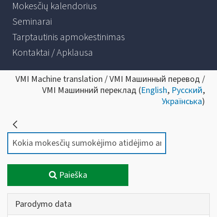
Mokesčių kalendorius
Seminarai
Tarptautinis apmokestinimas
Kontaktai / Apklausa
VMI Machine translation / VMI Машинный перевод /
VMI Машинний переклад (
English
,
Русский
,
Українська
)
Paieška
Parodymo data