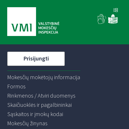
Prisijungti
Mokesčių mokėtojų informacija
Formos
Rinkmenos / Atviri duomenys
Skaičiuoklės ir pagalbininkai
Sąskaitos ir įmokų kodai
Mokesčių žinynas