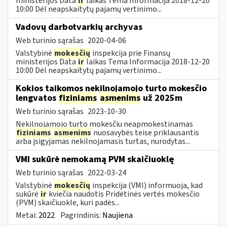
ministerijos Data
ir
laikas Tema Informacija 2018-12-20
10:00 Dėl neapskaitytų pajamų vertinimo...
Vadovų darbotvarkių archyvas
Web turinio sąrašas
2020-04-06
Valstybinė
mokesčių
inspekcija prie Finansų
ministerijos Data
ir
laikas Tema Informacija 2018-12-20
10:00 Dėl neapskaitytų pajamų vertinimo...
Kokios taikomos nekilnojamojo turto mokesčio
lengvatos
fiziniams
asmenims
už 2025m
Web turinio sąrašas
2023-10-30
Nekilnojamojo turto mokesčiu neapmokestinamas
fiziniams
asmenims
nuosavybės teise priklausantis
arba įsigyjamas nekilnojamasis turtas, nurodytas...
VMI sukūrė nemokamą PVM skaičiuoklę
Web turinio sąrašas
2022-03-24
Valstybinė
mokesčių
inspekcija (VMI) informuoja, kad
sukūrė
ir
kviečia naudotis Pridėtinės vertės mokesčio
(PVM) skaičiuokle, kuri padės...
Metai:
2022
Pagrindinis:
Naujiena