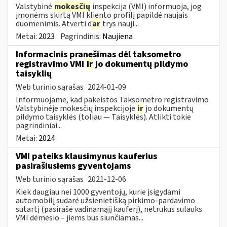
Valstybinė
mokesčių
inspekcija (VMI) informuoja, jog
įmonėms skirtą VMI kliento profilį papildė naujais
duomenimis. Atverti d
ar
trys nauji...
Metai:
2023
Pagrindinis:
Naujiena
Informacinis pranešimas dėl taksometro
registravimo VMI
ir
jo dokumentų pildymo
taisyklių
Web turinio sąrašas
2024-01-09
Informuojame, kad pakeistos Taksometro registravimo
Valstybinėje mokesčių inspekcijoje
ir
jo dokumentų
pildymo taisyklės (toliau — Taisyklės). Atlikti tokie
pagrindiniai...
Metai:
2024
VMI pateiks klausimynus kauferius
pasirašiusiems gyventojams
Web turinio sąrašas
2021-12-06
Kiek daugiau nei 1000 gyventojų, kurie įsigydami
automobilį sudarė užsienietišką pirkimo-pardavimo
sutartį (pasirašė vadinamąjį kauferį), netrukus sulauks
VMI dėmesio – jiems bus siunčiamas...