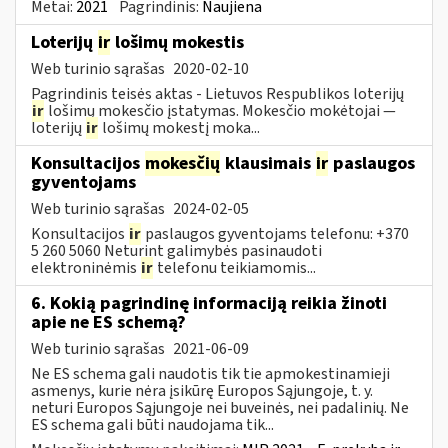
Metai:
2021
Pagrindinis:
Naujiena
Loterijų
ir
lošimų mokestis
Web turinio sąrašas
2020-02-10
Pagrindinis teisės aktas - Lietuvos Respublikos loterijų
ir
lošimų mokesčio įstatymas. Mokesčio mokėtojai —
loterijų
ir
lošimų mokestį moka...
Konsultacijos
mokesčių
klausimais
ir
paslaugos
gyventojams
Web turinio sąrašas
2024-02-05
Konsultacijos
ir
paslaugos gyventojams telefonu: +370
5 260 5060 Neturint galimybės pasinaudoti
elektroninėmis
ir
telefonu teikiamomis...
6. Kokią pagrindinę informaciją reikia žinoti
apie ne ES schemą?
Web turinio sąrašas
2021-06-09
Ne ES schema gali naudotis tik tie apmokestinamieji
asmenys, kurie nėra įsikūrę Europos Sąjungoje, t. y.
neturi Europos Sąjungoje nei buveinės, nei padalinių. Ne
ES schema gali būti naudojama tik...