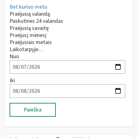
Bet kuriuo metu
Praėjusią valandą
Paskutines 24 valandas
Praėjusią savaitę
Praėjusį mėnesį
Praėjusiais metais
Laikotarpyje…
Nuo
Iki
Paieška