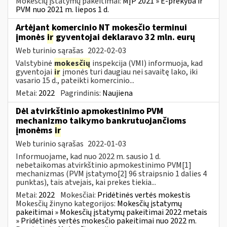
Mokesčių įstatymų pakeitimai:
MĮP 2021 » E-prekyba ir
PVM nuo 2021 m. liepos 1 d.
Artėjant komercinio NT mokesčio terminui
įmonės
ir
gyventojai deklaravo 32 mln. eurų
Web turinio sąrašas
2022-02-03
Valstybinė
mokesčių
inspekcija (VMI) informuoja, kad
gyventojai
ir
įmonės turi daugiau nei savaitę lako, iki
vasario 15 d., pateikti komercinio...
Metai:
2022
Pagrindinis:
Naujiena
Dėl atvirkštinio apmokestinimo PVM
mechanizmo taikymo bankrutuojančioms
įmonėms
ir
Web turinio sąrašas
2022-01-03
Informuojame, kad nuo 2022 m. sausio 1 d.
nebetaikomas atvirkštinio apmokestinimo PVM[1]
mechanizmas (PVM įstatymo[2] 96 straipsnio 1 dalies 4
punktas), tais atvejais, kai prekes tiekia...
Metai:
2022
Mokesčiai:
Pridėtinės vertės mokestis
Mokesčių žinyno kategorijos:
Mokesčių įstatymų
pakeitimai » Mokesčių įstatymų pakeitimai 2022 metais
» Pridėtinės vertės mokesčio pakeitimai nuo 2022 m.