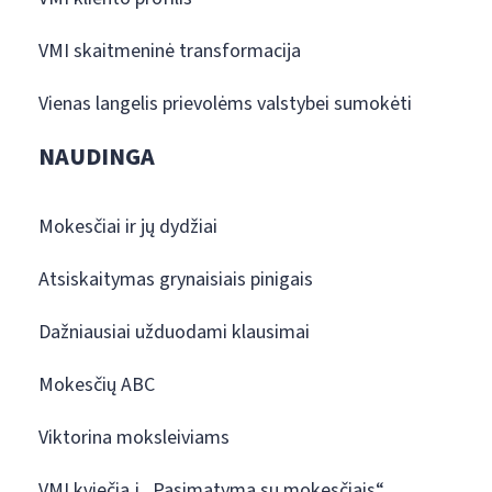
VMI skaitmeninė transformacija
Vienas langelis prievolėms valstybei sumokėti
NAUDINGA
Mokesčiai ir jų dydžiai
Atsiskaitymas grynaisiais pinigais
Dažniausiai užduodami klausimai
Mokesčių ABC
Viktorina moksleiviams
VMI kviečia į „Pasimatymą su mokesčiais“