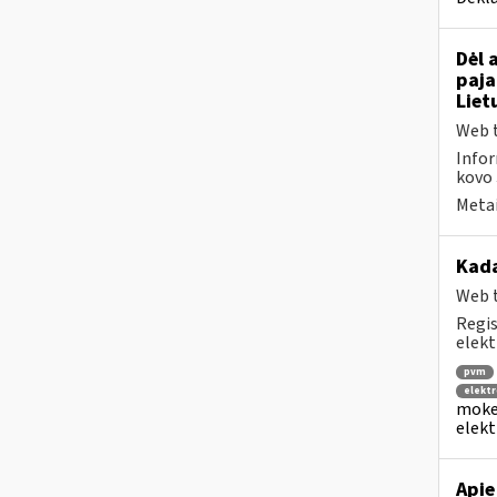
Dėl 
paja
Liet
Web t
Infor
kovo 
Metai
Kad
Web t
Regis
elekt
pvm
elektr
mokes
elekt
Apie