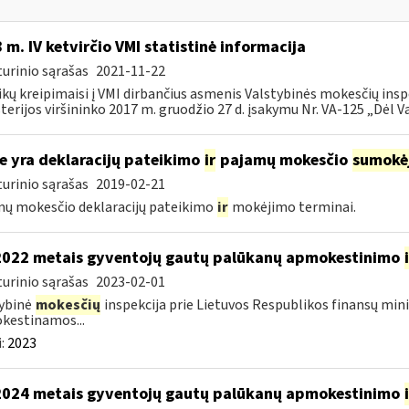
 m. IV ketvirčio VMI statistinė informacija
urinio sąrašas
2021-11-22
ikų kreipimaisi į VMI dirbančius asmenis Valstybinės mokesčių insp
terijos viršininko 2017 m. gruodžio 27 d. įsakymu Nr. VA-125 „Dėl Va
e yra deklaracijų pateikimo
ir
pajamų mokesčio
sumokė
urinio sąrašas
2019-02-21
ų mokesčio deklaracijų pateikimo
ir
mokėjimo terminai.
2022 metais gyventojų gautų palūkanų apmokestinimo
urinio sąrašas
2023-02-01
ybinė
mokesčių
inspekcija prie Lietuvos Respublikos finansų mini
kestinamos...
:
2023
2024 metais gyventojų gautų palūkanų apmokestinimo