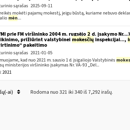
urinio sąrašas
2025-09-11
reikės mokėti pajamų mokestį, jeigu būstą, kuriame nebuvo deklaru
alio
mėn
....
VMI prie FM viršininko 2004 m. rugsėjo
2
d. įsakymo Nr...
ikinimo, prižiūrint valstybinei
mokesčių
inspekcijai...,
i
irtinimo“ pakeitimo
urinio sąrašas
2021-01-05
muojame, kad nuo 2021 m. sausio 1 d. įsigaliojo Valstybinės
mokes
sų ministerijos viršininko įsakymas Nr. VA-93 „Dėl...
:
2021
šų(-ai)
Rodoma nuo 321 iki 340 iš 7,292 irašų.