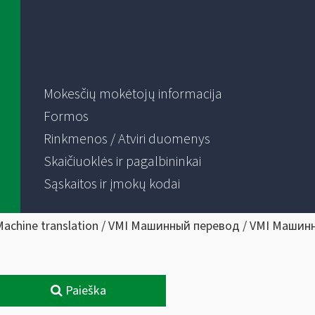
Mokesčių mokėtojų informacija
Formos
Rinkmenos / Atviri duomenys
Skaičiuoklės ir pagalbininkai
Sąskaitos ir įmokų kodai
Machine translation / VMI Машинный перевод / VMI Машин
Paieška