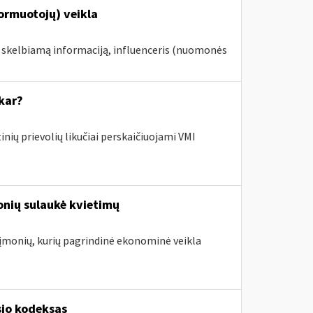
formuotojų) veikla
e skelbiamą informaciją, influenceris (nuomonės
.
kar?
nių prievolių likučiai perskaičiuojami VMI
onių sulaukė kvietimų
. įmonių, kurių pagrindinė ekonominė veikla
sio kodeksas