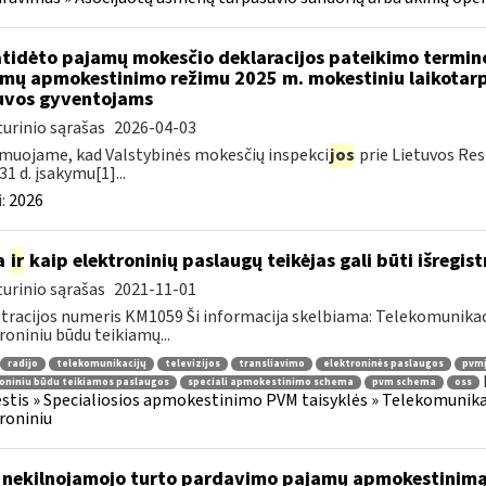
atidėto pajamų mokesčio deklaracijos pateikimo termin
mų apmokestinimo režimu 2025 m. mokestiniu laikotarp
uvos gyventojams
urinio sąrašas
2026-04-03
muojame, kad Valstybinės mokesčių inspekci
jos
prie Lietuvos Res
31 d. įsakymu[1]...
:
2026
a
ir
kaip elektroninių paslaugų teikėjas gali būti išregist
urinio sąrašas
2021-11-01
tracijos numeris KM1059 Ši informacija skelbiama: Telekomunikaci
roniniu būdu teikiamų...
radijo
telekomunikacijų
televizijos
transliavimo
elektroninės paslaugos
pvmį
oniniu būdu teikiamos paslaugos
speciali apmokestinimo schema
pvm schema
oss
tis » Specialiosios apmokestinimo PVM taisyklės » Telekomunikacijų
roniniu
 nekilnojamojo turto pardavimo pajamų apmokestinim