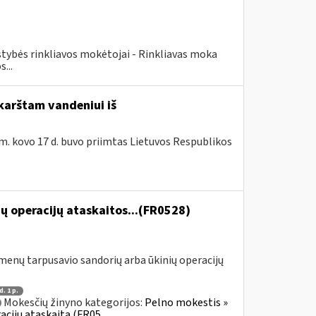
lstybės rinkliavos mokėtojai - Rinkliavas moka
...
karštam vandeniui iš
m. kovo 17 d. buvo priimtas Lietuvos Respublikos
ų operacijų ataskaitos...(FR0528)
menų tarpusavio sandorių arba ūkinių operacijų
d. 1 p.
Mokesčių žinyno kategorijos:
Pelno mokestis »
acijų ataskaita (FR05