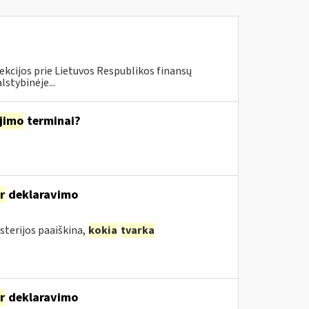
ekcijos prie Lietuvos Respublikos finansų
lstybinėje...
jimo
terminai?
ir
deklaravimo
sterijos paaiškina,
kokia
tvarka
ir
deklaravimo