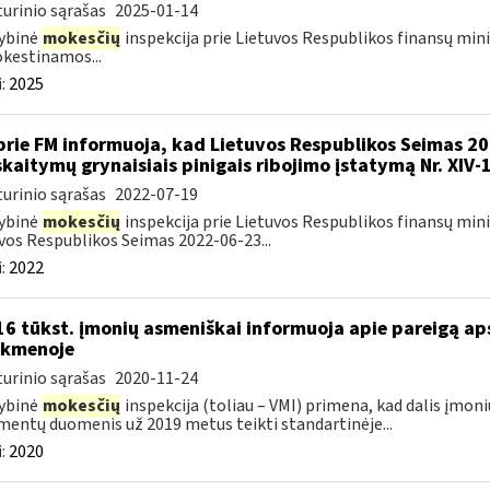
urinio sąrašas
2025-01-14
ybinė
mokesčių
inspekcija prie Lietuvos Respublikos finansų mini
kestinamos...
:
2025
prie FM informuoja, kad Lietuvos Respublikos Seimas 2
skaitymų grynaisiais pinigais ribojimo įstatymą Nr. XIV-
urinio sąrašas
2022-07-19
ybinė
mokesčių
inspekcija prie Lietuvos Respublikos finansų mini
vos Respublikos Seimas 2022-06-23...
:
2022
16 tūkst. įmonių asmeniškai informuoja apie pareigą a
nkmenoje
urinio sąrašas
2020-11-24
ybinė
mokesčių
inspekcija (toliau – VMI) primena, kad dalis įmoni
entų duomenis už 2019 metus teikti standartinėje...
:
2020