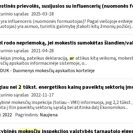
stinės prievolės, susijusios su influencerių (nuomonės 
urinio sąrašas
2025-03-18
 yra influenceris (nuomonės formuotojas)? Pagal viešojoje erdvėj
otojas) yra asmuo, turintis galimybę įtakoti kitų žmonių požiūrį..
l rodo nepriemoką, jei mokestis sumokėtas šiandien/va
urinio sąrašas
2021-04-28
ėjus įmoką, pateikus deklaraciją,
ar
atlikus kitą veiksmą, mokesti
čių apskaitos informacinėje sistemoje, o...
DUK - Duomenys mokesčių apskaitos kortelėje
iau nei
2
tūkst. energetikos kainų paveiktų sektorių įm
urinio sąrašas
2022-11-17
ybinė mokesčių inspekcija (toliau – VMI) informuoja, jog 2,2 tūkst
kta į Itin paveiktų sektorių sąrašą bei atitinka dalį Ekonomikos...
:
2022
Pagrindinis:
Naujiena
tybinės
mokesčių
inspekcijos valstybės tarnautojo elge