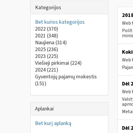
Kategorijos
2018
Bet kurios kategorijos
Web t
2022
(370)
Polit
2021
(348)
minis
Naujiena
(314)
2025
(236)
Koki
2023
(225)
Web t
Viešieji pirkimai
(224)
Pajam
2024
(221)
Gyventojų pajamų mokestis
(151)
Dėl 
Web t
Valst
apmo
Aplankai
Metai
Bet kurį aplanką
Dėl 