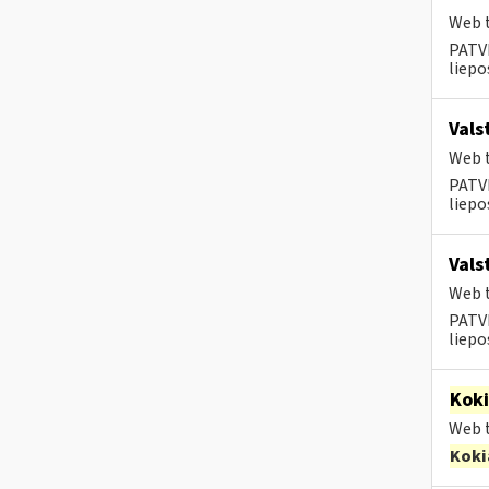
Web t
PATVI
liepos
Vals
Web t
PATVI
liepos
Vals
Web t
PATVI
liepos
Kok
Web t
Koki