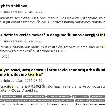
tybės rinkliava
urinio sąrašas
2020-02-27
ndinis teisės aktas - Lietuvos Respublikos rinkliavų įstatymas. Va
iai ir juridiniai asmenys, išskyrus Lietuvos banką. Valstybės rinkliavos
pridėtinės vertės mokesčio dengimo šilumos energijai
ir
urinio sąrašas
2022-03-23
ausiai užduodamus klausimus rasite čia. Informuojame, kad 202
2
tinės vertės mokesčio įstatymo Nr. IX-751...
:
2022
ia
yra asocijuotų asmenų tarpusavio sandorių arba ūkini
kimo
ir
pildymo
tvarka
?
urinio sąrašas
2024-07-16
traci
jos
numeris KM140
2
Ši informacija skelbiama: Asocijuotų as
aita (FR0528) Aspektas...
pelno mokestis
teikimo terminas
asocijuotas asmuo
pmį 2 str. 8 d.
pmį 50 str. 2 
uotų asmenų tarpusavio sandorių arba ūkinių operacijų ataskaita
nedeklaruojamos sumos
ravimas » Asocijuotų asmenų tarpusavio sandorių arba ūkinių oper