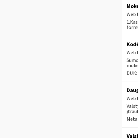
Moke
Web t
1.Kas
formu
Kodė
Web t
Sumok
mokes
DUK:
Daug
Web t
Valst
įtrau
Metai
Vals