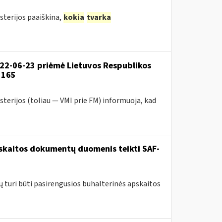
sterijos paaiškina,
kokia
tvarka
022-06-23 priėmė Lietuvos Respublikos
1165
sterijos (toliau — VMI prie FM) informuoja, kad
pskaitos dokumentų duomenis teikti SAF-
ų turi būti pasirengusios buhalterinės apskaitos