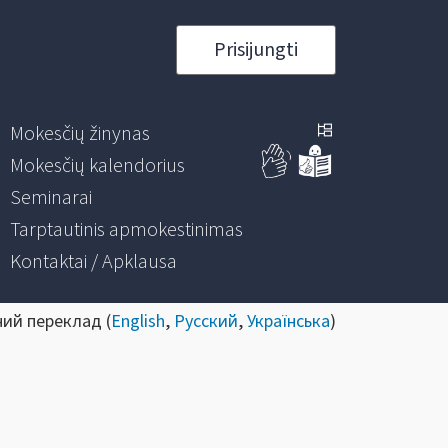
Prisijungti
Mokesčių žinynas
Mokesčių kalendorius
Seminarai
Tarptautinis apmokestinimas
Kontaktai / Apklausa
ний переклад (
English
,
Русский
,
Українська
)