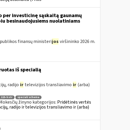
o per investicinę sąskaitą gaunamų
iu besinaudojusiems nuolatiniams
publikos finansų ministeri
jos
viršininko 2026 m.
ruotas iš specialią
jų, radijo
ir
televizijos transliavimo
ir
(arba)
 115-5 str
speciali schema
Mokesčių žinyno kategorijos:
Pridėtinės vertės
, radijo ir televizijos transliavimo ir (arba)
ą