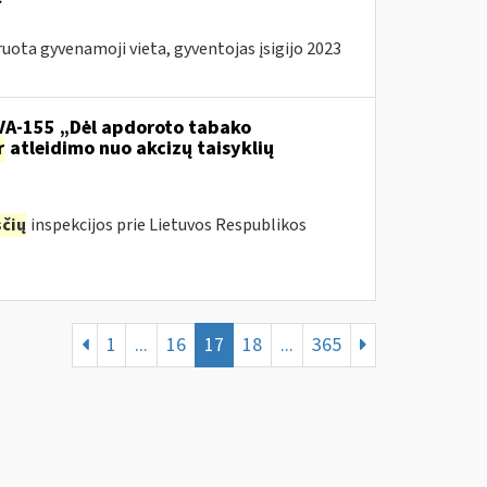
ota gyvenamoji vieta, gyventojas įsigijo 2023
.VA-155 „Dėl apdoroto tabako
r
atleidimo nuo akcizų taisyklių
čių
inspekcijos prie Lietuvos Respublikos
1
...
16
17
18
...
365