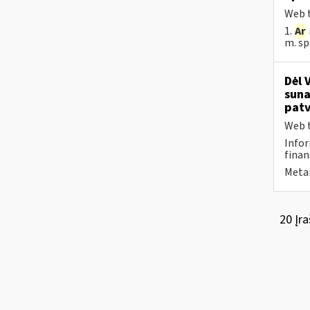
Web t
1.
Ar
m. sp
Dėl 
suna
patv
Web t
Infor
finan
Metai
20 Įra