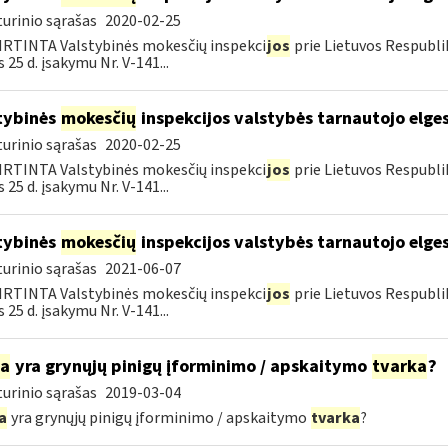
urinio sąrašas
2020-02-25
RTINTA Valstybinės mokesčių inspekci
jos
prie Lietuvos Respubli
 25 d. įsakymu Nr. V-141...
tybinės
mokesčių
inspekcijos valstybės tarnautojo elge
urinio sąrašas
2020-02-25
RTINTA Valstybinės mokesčių inspekci
jos
prie Lietuvos Respubli
 25 d. įsakymu Nr. V-141...
tybinės
mokesčių
inspekcijos valstybės tarnautojo elge
urinio sąrašas
2021-06-07
RTINTA Valstybinės mokesčių inspekci
jos
prie Lietuvos Respubli
 25 d. įsakymu Nr. V-141...
ia
yra grynųjų pinigų įforminimo / apskaitymo
tvarka
?
urinio sąrašas
2019-03-04
a
yra grynųjų pinigų įforminimo / apskaitymo
tvarka
?