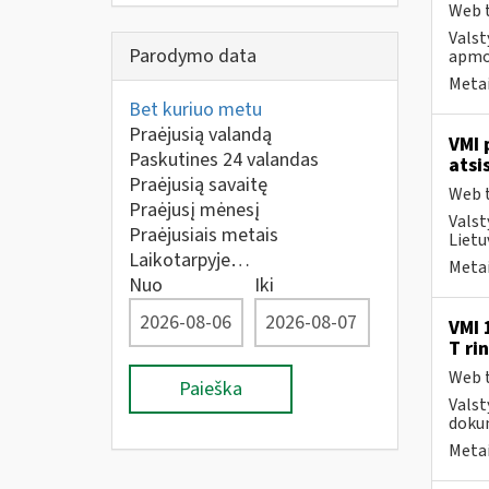
Web t
Valst
Parodymo data
apmo
Metai
Bet kuriuo metu
Praėjusią valandą
VMI 
Paskutines 24 valandas
atsi
Praėjusią savaitę
Web t
Praėjusį mėnesį
Valst
Praėjusiais metais
Lietu
Laikotarpyje…
Metai
Nuo
Iki
VMI 
T ri
Web t
Paieška
Valst
dokum
Metai