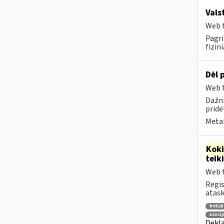
Vals
Web t
Pagri
fizin
Dėl 
Web t
Dažni
pridė
Metai
Kok
tei
Web t
Regis
atask
fr0528
asocij
Dekla