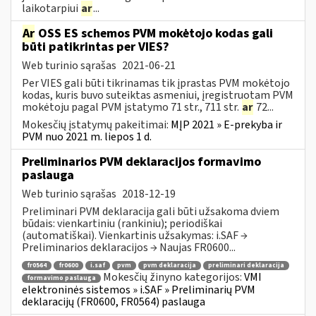
laikotarpiui
ar
...
Ar
OSS ES schemos PVM mokėtojo kodas gali
būti patikrintas per VIES?
Web turinio sąrašas
2021-06-21
Per VIES gali būti tikrinamas tik įprastas PVM mokėtojo
kodas, kuris buvo suteiktas asmeniui, įregistruotam PVM
mokėtoju pagal PVM įstatymo 71 str., 711 str.
ar
72...
Mokesčių įstatymų pakeitimai:
MĮP 2021 » E-prekyba ir
PVM nuo 2021 m. liepos 1 d.
Preliminarios PVM deklaracijos formavimo
paslauga
Web turinio sąrašas
2018-12-19
Preliminari PVM deklaracija gali būti užsakoma dviem
būdais: vienkartiniu (rankiniu); periodiškai
(automatiškai). Vienkartinis užsakymas: i.SAF →
Preliminarios deklaracijos → Naujas FR0600...
fr0564
fr0600
i.saf
pvm
pvm deklaracija
preliminari deklaracija
Mokesčių žinyno kategorijos:
VMI
formavimo paslauga
elektroninės sistemos » i.SAF » Preliminarių PVM
deklaracijų (FR0600, FR0564) paslauga