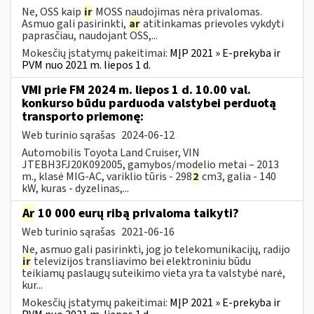
Ne, OSS kaip
ir
MOSS naudojimas nėra privalomas.
Asmuo gali pasirinkti,
ar
atitinkamas prievoles vykdyti
paprasčiau, naudojant OSS,...
Mokesčių įstatymų pakeitimai:
MĮP 2021 » E-prekyba ir
PVM nuo 2021 m. liepos 1 d.
VMI prie FM 2024 m. liepos 1 d. 10.00 val.
konkurso būdu parduoda valstybei perduotą
transporto priemonę:
Web turinio sąrašas
2024-06-12
Automobilis Toyota Land Cruiser, VIN
JTEBH3FJ20K092005, gamybos/modelio metai – 2013
m., klasė MIG-AC, variklio tūris - 298
2
cm3, galia - 140
kW, kuras - dyzelinas,...
Ar
10 000 eurų ribą privaloma taikyti?
Web turinio sąrašas
2021-06-16
Ne, asmuo gali pasirinkti, jog jo telekomunikacijų, radijo
ir
televizijos transliavimo bei elektroniniu būdu
teikiamų paslaugų suteikimo vieta yra ta valstybė narė,
kur...
Mokesčių įstatymų pakeitimai:
MĮP 2021 » E-prekyba ir