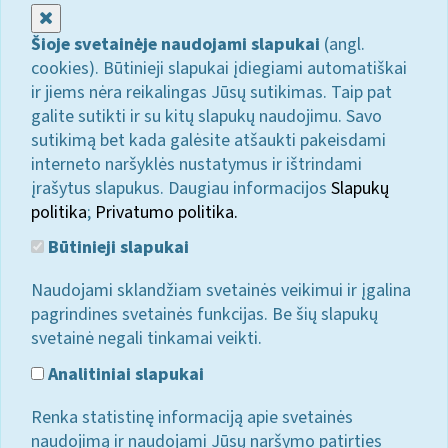
Uždaryti
Šioje svetainėje naudojami slapukai
(angl.
cookies). Būtinieji slapukai įdiegiami automatiškai
ir jiems nėra reikalingas Jūsų sutikimas. Taip pat
galite sutikti ir su kitų slapukų naudojimu. Savo
sutikimą bet kada galėsite atšaukti pakeisdami
interneto naršyklės nustatymus ir ištrindami
įrašytus slapukus. Daugiau informacijos
Slapukų
politika
;
Privatumo politika.
Būtinieji slapukai
Naudojami sklandžiam svetainės veikimui ir įgalina
pagrindines svetainės funkcijas. Be šių slapukų
svetainė negali tinkamai veikti.
Analitiniai slapukai
Renka statistinę informaciją apie svetainės
naudojimą ir naudojami Jūsų naršymo patirties