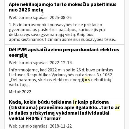
Apie nekilnojamojo turto mokesčio pakeitimus
nuo 2026 metų
Web turinio sąrašas
2025-08-26
1. Fiziniam asmeniui nuosavybės teise priklauso
gyvenamosios paskirties patalpos, kuriose jis yra
deklaravęs savo gyvenamąją vietą. Kaip bus
apmokestinamos fiziniam asmeniui nuosavybės teise...
Dėl PVM apskaičiavimo perparduodant elektros
energiją
Web turinio sąrašas
2022-12-14
Informuojame, kad 2022 m. spalio 26 d. buvo priimtas
Lietuvos Respublikos Vyriausybės nutarimas Nr. 1062
„Dėl paramos, skirtos elektros energi
jos
nebuitinių
vartotojų...
Metai:
2022
Kada, kokiu būdu teikiama
ir
kaip pildoma
(tikslinama) pranešimo apie ilgalaikio...turto
ar
jo dalies priskyrimą vykdomai individualiai
veiklai FR0457 forma?
Web turinio sąrašas
2018-11-22