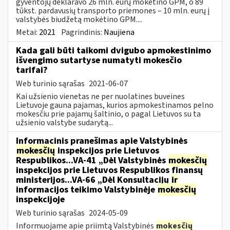
gyventojų deklaravo 26 mln. eurų mokėtino GPM, o 89
tūkst. pardavusių transporto priemones – 10 mln. eurų į
valstybės biudžetą mokėtino GPM....
Metai:
2021
Pagrindinis:
Naujiena
Kada gali būti taikomi dvigubo apmokestinimo
išvengimo sutartyse numatyti mokesčio
tarifai?
Web turinio sąrašas
2021-06-07
Kai užsienio vienetas ne per nuolatines buveines
Lietuvoje gauna pajamas, kurios apmokestinamos pelno
mokesčiu prie pajamų šaltinio, o pagal Lietuvos su ta
užsienio valstybe sudarytą...
Informacinis pranešimas apie Valstybinės
mokesčių
inspekcijos prie Lietuvos
Respublikos...VA-41 „Dėl Valstybinės
mokesčių
inspekcijos prie Lietuvos Respublikos finansų
ministerijos...VA-66 „Dėl Konsultacijų
ir
informacijos teikimo Valstybinėje
mokesčių
inspekcijoje
Web turinio sąrašas
2024-05-09
Informuojame apie priimtą Valstybinės
mokesčių