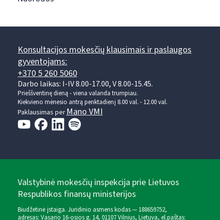
Konsultacijos mokesčių klausimais ir paslaugos
gyventojams:
+370 5 260 5060
Darbo laikas: I-IV 8.00-17.00, V 8.00-15.45.
Prieššventinę dieną - viena valanda trumpiau.
Kiekvieno mėnesio antrą penktadienį 8.00 val. - 12.00 val.
Mano VMI
Paklausimas per
Valstybinė mokesčių inspekcija prie Lietuvos
Respublikos finansų ministerijos
Biudžetinė įstaiga. Juridinio asmens kodas — 188659752,
adresas: Vasario 16-osios g. 14, 01107 Vilnius, Lietuva, el.paštas: