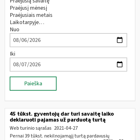
Praėjusią savaitę
Praėjusį mėnesį
Praėjusiais metais
Laikotarpyje…
Nuo
Iki
Paieška
45 tūkst. gyventojų dar turi savaitę laiko
deklaruoti pajamas už parduotą turtą
Web turinio sąrašas
2021-04-27
Pernai 39 tūkst. nekilnojamąjį turtą pardavusių