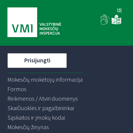
Prisijungti
Mokesčių mokėtojų informacija
Formos
Rinkmenos / Atviri duomenys
Skaičiuoklės ir pagalbininkai
Sąskaitos ir įmokų kodai
Mokesčių žinynas