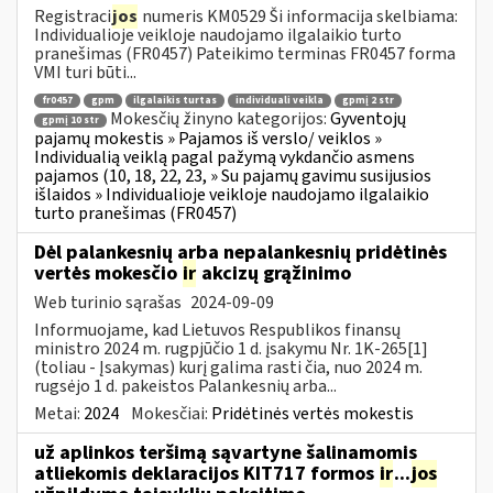
Registraci
jos
numeris KM0529 Ši informacija skelbiama:
Individualioje veikloje naudojamo ilgalaikio turto
pranešimas (FR0457) Pateikimo terminas FR0457 forma
VMI turi būti...
fr0457
gpm
ilgalaikis turtas
individuali veikla
gpmį 2 str
Mokesčių žinyno kategorijos:
Gyventojų
gpmį 10 str
pajamų mokestis » Pajamos iš verslo/ veiklos »
Individualią veiklą pagal pažymą vykdančio asmens
pajamos (10, 18, 22, 23, » Su pajamų gavimu susijusios
išlaidos » Individualioje veikloje naudojamo ilgalaikio
turto pranešimas (FR0457)
Dėl palankesnių arba nepalankesnių pridėtinės
vertės mokesčio
ir
akcizų grąžinimo
Web turinio sąrašas
2024-09-09
Informuojame, kad Lietuvos Respublikos finansų
ministro 2024 m. rugpjūčio 1 d. įsakymu Nr. 1K-265[1]
(toliau - Įsakymas) kurį galima rasti čia, nuo 2024 m.
rugsėjo 1 d. pakeistos Palankesnių arba...
Metai:
2024
Mokesčiai:
Pridėtinės vertės mokestis
už aplinkos teršimą sąvartyne šalinamomis
atliekomis deklaracijos KIT717 formos
ir
...
jos