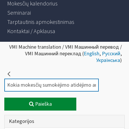
Mokesčių kalendorius
Seminarai
Tarptautinis apmokestinimas
Kontaktai / Apklausa
VMI Machine translation / VMI Машинный перевод /
VMI Машинний переклад (
English
,
Русский
,
Українська
)
Paieška
Kategorijos