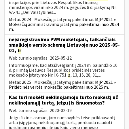
inspekcijos prie Lietuvos Respublikos finansų
ministerijos viršininko 2024 m. gegužės 8 d. įsakymą Nr.
VA-41 „Dėl Valstybinės...
Metai:
2024
Mokesčių įstatymų pakeitimai:
MĮP 2021 »
Mokesčių administravimo įstatymo pakeitimai nuo 2024
m.
neįsiregistravimo PVM mokėtojais, taikančiais
smulkiojo verslo schemą Lietuvoje nuo 2025-05-
01,
ir
Web turinio sąrašas
2025-05-12
Informuojame, kad atsižvelgiant į 2024 m. balandžio 10
d. priimtą Lietuvos Respublikos pridėtinės vertės
mokesčio įstatymo Nr. IX-751
2
, 13, 15, 28, 31,...
Metai:
2025
Mokesčių įstatymų pakeitimai:
MĮP 2021 »
Pridėtinės vertės mokesčio pakeitimai nuo 2025 m.
Kas turi mokėti nekilnojamojo turto mokestį už
nekilnojamąjį turtą, jeigu jis išnuomotas?
Web turinio sąrašas
2020-02-19
Jeigu fizinis asmuo, jam nuosavybės teise priklausantį
arba įsigyjamą nekilnojamąjį turtą perduoda naudoti
juridiniam asmeniui ilgiau kaip vieno mėnesio