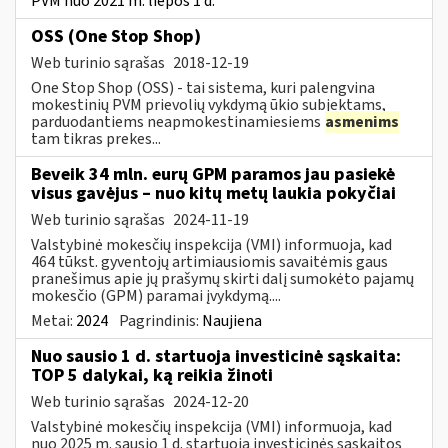
PVM nuo 2021 m. liepos 1 d.
OSS (One Stop Shop)
Web turinio sąrašas
2018-12-19
One Stop Shop (OSS) - tai sistema, kuri palengvina
mokestinių PVM prievolių vykdymą ūkio subjektams,
parduodantiems neapmokestinamiesiems
asmenims
tam tikras prekes...
Beveik 34 mln. eurų GPM paramos jau pasiekė
visus gavėjus – nuo kitų metų laukia pokyčiai
Web turinio sąrašas
2024-11-19
Valstybinė mokesčių inspekcija (VMI) informuoja, kad
464 tūkst. gyventojų artimiausiomis savaitėmis gaus
pranešimus apie jų prašymų skirti dalį sumokėto pajamų
mokesčio (GPM) paramai įvykdymą....
Metai:
2024
Pagrindinis:
Naujiena
Nuo sausio 1 d. startuoja investicinė sąskaita:
TOP 5 dalykai, ką reikia žinoti
Web turinio sąrašas
2024-12-20
Valstybinė mokesčių inspekcija (VMI) informuoja, kad
nuo 2025 m. sausio 1 d. startuoja investicinės sąskaitos