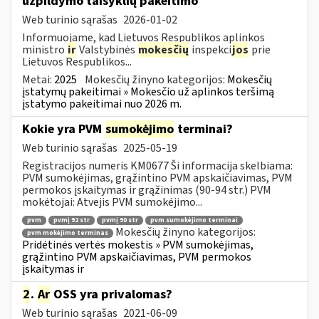
užpildymo taisyklių pakeitimo
Web turinio sąrašas
2026-01-02
Informuojame, kad Lietuvos Respublikos aplinkos
ministro
ir
Valstybinės
mokesčių
inspekci
jos
prie
Lietuvos Respublikos...
Metai:
2025
Mokesčių žinyno kategorijos:
Mokesčių
įstatymų pakeitimai » Mokesčio už aplinkos teršimą
įstatymo pakeitimai nuo 2026 m.
Kokie yra PVM
sumokėjimo
terminai?
Web turinio sąrašas
2025-05-19
Registracijos numeris KM0677 Ši informacija skelbiama:
PVM sumokėjimas, grąžintino PVM apskaičiavimas, PVM
permokos įskaitymas ir grąžinimas (90-94 str.) PVM
mokėtojai: Atvejis PVM sumokėjimo...
pvm
pvmį 92 str
pvmį 90 str
pvm sumokėjimo terminai
Mokesčių žinyno kategorijos:
pvm mokėjimo terminas
Pridėtinės vertės mokestis » PVM sumokėjimas,
grąžintino PVM apskaičiavimas, PVM permokos
įskaitymas ir
2
.
Ar
OSS yra privalomas?
Web turinio sąrašas
2021-06-09