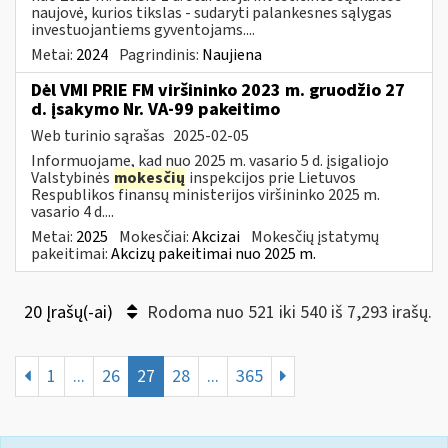
naujovė, kurios tikslas - sudaryti palankesnes sąlygas
investuojantiems gyventojams....
Metai:
2024
Pagrindinis:
Naujiena
Dėl VMI PRIE FM viršininko 2023 m. gruodžio 27
d. įsakymo Nr. VA-99 pakeitimo
Web turinio sąrašas
2025-02-05
Informuojame, kad nuo 2025 m. vasario 5 d. įsigaliojo
Valstybinės
mokesčių
inspekcijos prie Lietuvos
Respublikos finansų ministerijos viršininko 2025 m.
vasario 4 d....
Metai:
2025
Mokesčiai:
Akcizai
Mokesčių įstatymų
pakeitimai:
Akcizų pakeitimai nuo 2025 m.
20 Įrašų(-ai)
Rodoma nuo 521 iki 540 iš 7,293 irašų.
1
...
26
27
28
...
365