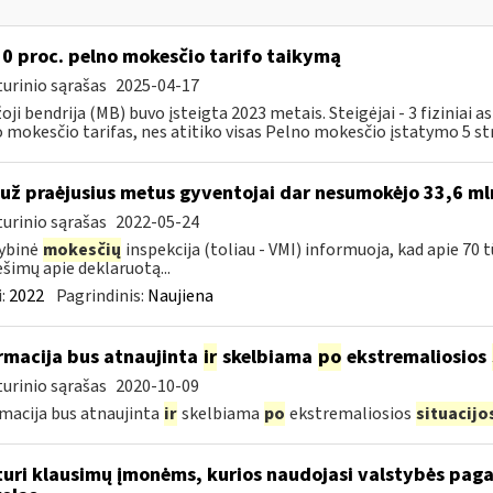
 0 proc. pelno mokesčio tarifo taikymą
urinio sąrašas
2025-04-17
oji bendrija (MB) buvo įsteigta 2023 metais. Steigėjai - 3 fiziniai
 mokesčio tarifas, nes atitiko visas Pelno mokesčio įstatymo 5 str
 už praėjusius metus gyventojai dar nesumokėjo 33,6 ml
urinio sąrašas
2022-05-24
ybinė
mokesčių
inspekcija (toliau - VMI) informuoja, kad apie 70 
šimų apie deklaruotą...
:
2022
Pagrindinis:
Naujiena
rmacija bus atnaujinta
ir
skelbiama
po
ekstremaliosios
urinio sąrašas
2020-10-09
macija bus atnaujinta
ir
skelbiama
po
ekstremaliosios
situacijo
turi klausimų įmonėms, kurios naudojasi valstybės paga