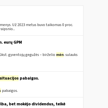
 asmenys. Už 2023 metus buvo taikomas 0 proc.
aipsnio...
n. eurų GPM
tūkst. gyventojų gegužės – birželio
mėn
. sulauks
situacijos
pabaigos.
s
pabaigos.
lba, bet mokėjo dividendus, teikė