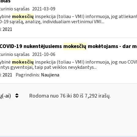
olas
urinio sąrašas
2021-03-09
ybinė
mokesčių
inspekcija (toliau – VMI) informuoja, jog atliekan
-19 sąrašą, analizę, individualiam vertinimui VMI...
:
2021
COVID-19 nukentėjusiems
mokesčių
mokėtojams - dar mė
urinio sąrašas
2021-10-06
ybinė
mokesčių
inspekcija (toliau – VMI) informuoja, jog nuo COVI
ntys gyventojai, taip pat veiklos nevykdantys...
:
2021
Pagrindinis:
Naujiena
ų(-ai)
Rodoma nuo 76 iki 80 iš 7,292 irašų.