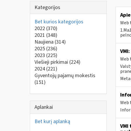
Kategorijos
Apie
Bet kurios kategorijos
Web t
2022
(370)
1.Maž
2021
(348)
pelno
Naujiena
(314)
2025
(236)
VMI:
2023
(225)
Web t
Viešieji pirkimai
(224)
Valst
2024
(221)
prane
Gyventojų pajamų mokestis
Metai
(151)
Info
Web t
Aplankai
Infor
Bet kurį aplanką
VMI 