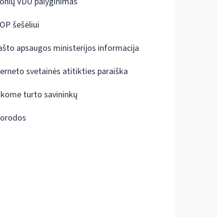
onių VDU palyginimas
OP šešėliui
ašto apsaugos ministerijos informacija
terneto svetainės atitikties paraiška
škome turto savininkų
orodos