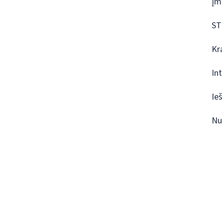
Įm
ST
Kr
In
Ie
Nu