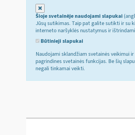
Uždaryti
Šioje svetainėje naudojami slapukai
(angl
Jūsų sutikimas. Taip pat galite sutikti ir s
interneto naršyklės nustatymus ir ištrindam
Būtinieji slapukai
Naudojami sklandžiam svetainės veikimui ir 
pagrindines svetainės funkcijas. Be šių slap
negali tinkamai veikti.