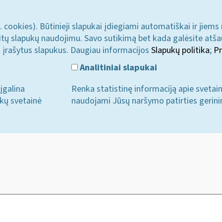
. cookies). Būtinieji slapukai įdiegiami automatiškai ir jiems
u kitų slapukų naudojimu. Savo sutikimą bet kada galėsite atš
i įrašytus slapukus. Daugiau informacijos
Slapukų politika
;
Pr
Analitiniai slapukai
įgalina
Renka statistinę informaciją apie svetai
ukų svetainė
naudojami Jūsų naršymo patirties gerini