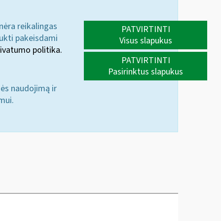
 nėra reikalingas
PATVIRTINTI
aukti pakeisdami
Visus slapukus
ivatumo politika.
PATVIRTINTI
Pasirinktus slapukus
nės naudojimą ir
mui.