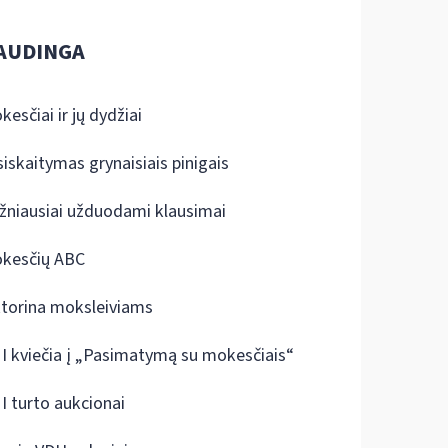
AUDINGA
kesčiai ir jų dydžiai
siskaitymas grynaisiais pinigais
žniausiai užduodami klausimai
kesčių ABC
ktorina moksleiviams
I kviečia į „Pasimatymą su mokesčiais“
I turto aukcionai