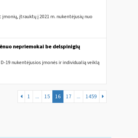
t įmonių, įtrauktų į 2021 m. nukentėjusių nuo
nuo nepriemokai be delspinigių
D-19 nukentėjusios įmonės ir individualią veiklą
1
...
15
16
17
...
1459