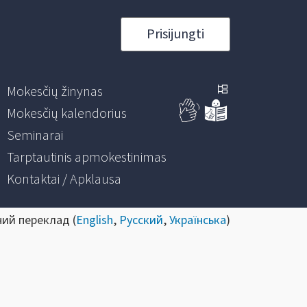
Prisijungti
Mokesčių žinynas
Mokesčių kalendorius
Seminarai
Tarptautinis apmokestinimas
Kontaktai / Apklausa
ний переклад (
English
,
Русский
,
Українська
)