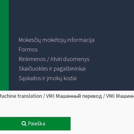
Mokesčių mokėtojų informacija
Formos
Rinkmenos / Atviri duomenys
Skaičiuoklės ir pagalbininkai
Sąskaitos ir įmokų kodai
Machine translation / VMI Машинный перевод / VMI Машин
Paieška