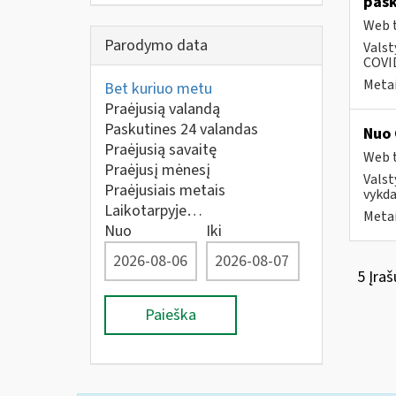
pask
Web t
Parodymo data
Valst
COVID
Metai
Bet kuriuo metu
Praėjusią valandą
Paskutines 24 valandas
Nuo 
Praėjusią savaitę
Web t
Praėjusį mėnesį
Valst
Praėjusiais metais
vykda
Laikotarpyje…
Metai
Nuo
Iki
5 Įraš
Paieška