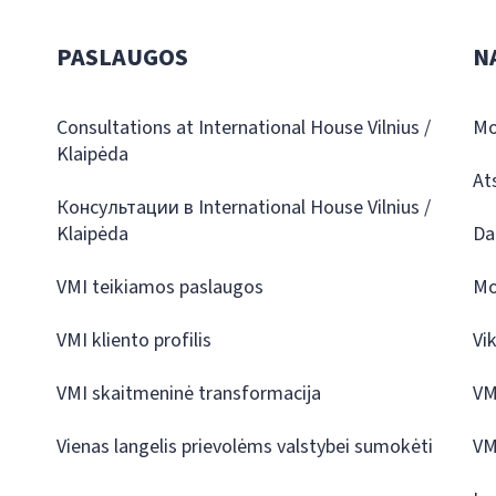
PASLAUGOS
N
Consultations at International House Vilnius /
Mo
Klaipėda
At
Консультации в International House Vilnius /
Klaipėda
Da
VMI teikiamos paslaugos
Mo
VMI kliento profilis
Vi
VMI skaitmeninė transformacija
VM
Vienas langelis prievolėms valstybei sumokėti
VM