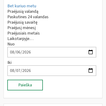
Bet kuriuo metu
Praėjusią valandą
Paskutines 24 valandas
Praėjusią savaitę
Praėjusį mėnesį
Praėjusiais metais
Laikotarpyje…
Nuo
Iki
Paieška