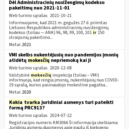
Dėl Administracinių nusižengimų kodekso
pakeitimų nuo 2021-11-01
Web turinio sąrašas
2021-10-21
Informuojame, kad 2021 m. gegužės 27 d. priimtas
Lietuvos Respublikos administracinių nusižengimų
kodekso (toliau — ANK) 96, 98, 99, 100, 101
ir
150
straipsnių pakeitimo...
Metai:
2021
VMI skelbs nukentėjusių nuo pandemijos įmonių
atidėtų
mokesčių
nepriemoką kai ji
Web turinio sąrašas
2020-12-08
Valstybinė
mokesčių
inspekcija (toliau – VMI)
informuoja, kad rengia įmonių, nukentėjusių nuo COVID-
19 sąrašą, kurios pasinaudojo mokestine pagalba...
Metai:
2020
Kokia
tvarka
juridiniai asmenys turi pateikti
formą PRC913?
Web turinio sąrašas
2024-07-22
Registracijos numeris KM3066 Ši informacija skelbiama:
Juridinių asmenų duomenys apie gautų iš kiekvieno