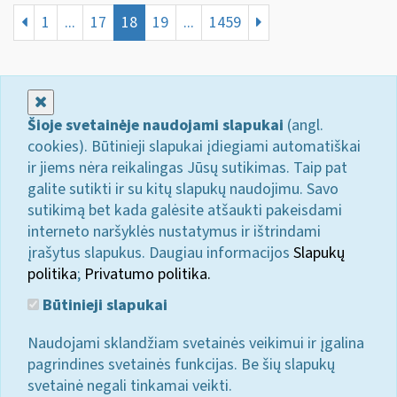
1
...
17
18
19
...
1459
Uždaryti
Šioje svetainėje naudojami slapukai
(angl.
cookies). Būtinieji slapukai įdiegiami automatiškai
ir jiems nėra reikalingas Jūsų sutikimas. Taip pat
galite sutikti ir su kitų slapukų naudojimu. Savo
sutikimą bet kada galėsite atšaukti pakeisdami
interneto naršyklės nustatymus ir ištrindami
įrašytus slapukus. Daugiau informacijos
Slapukų
politika
;
Privatumo politika.
Būtinieji slapukai
Naudojami sklandžiam svetainės veikimui ir įgalina
pagrindines svetainės funkcijas. Be šių slapukų
svetainė negali tinkamai veikti.