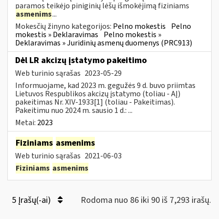
paramos teikėjo piniginių lėšų išmokėjimą fiziniams
asmenims
...
Mokesčių žinyno kategorijos:
Pelno mokestis
Pelno
mokestis » Deklaravimas
Pelno mokestis »
Deklaravimas » Juridinių asmenų duomenys (PRC913)
Dėl LR akcizų įstatymo pakeitimo
Web turinio sąrašas
2023-05-29
Informuojame, kad 2023 m. gegužės 9 d. buvo priimtas
Lietuvos Respublikos akcizų įstatymo (toliau - AĮ)
pakeitimas Nr. XIV-1933[1] (toliau - Pakeitimas).
Pakeitimu nuo 2024 m. sausio 1 d.: ...
Metai:
2023
Fiziniams
asmenims
Web turinio sąrašas
2021-06-03
Fiziniams
asmenims
5 Įrašų(-ai)
Rodoma nuo 86 iki 90 iš 7,293 irašų.