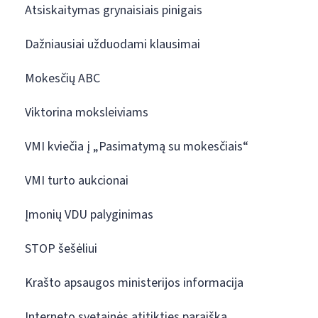
Atsiskaitymas grynaisiais pinigais
Dažniausiai užduodami klausimai
Mokesčių ABC
Viktorina moksleiviams
VMI kviečia į „Pasimatymą su mokesčiais“
VMI turto aukcionai
Įmonių VDU palyginimas
STOP šešėliui
Krašto apsaugos ministerijos informacija
Interneto svetainės atitikties paraiška