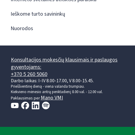
Ieškome turto savininkų
Nuorodos
Konsultacijos mokesčių klausimais ir paslaugos
gyventojams:
+370 5 260 5060
Darbo laikas: I-IV 8.00-17.00, V 8.00-15.45.
Prieššventinę dieną - viena valanda trumpiau.
Kiekvieno mėnesio antrą penktadienį 8.00 val. - 12.00 val.
Mano VMI
Paklausimas per