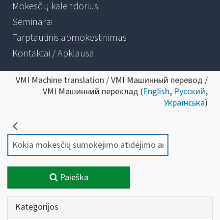
Mokesčių kalendorius
Seminarai
Tarptautinis apmokestinimas
Kontaktai / Apklausa
VMI Machine translation / VMI Машинный перевод /
VMI Машинний переклад (
English
,
Русский
,
Українська
)
Paieška
Kategorijos