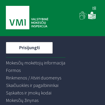
Prisijungti
Mokesčių mokėtojų informacija
Formos
Rinkmenos / Atviri duomenys
Skaičiuoklės ir pagalbininkai
Sąskaitos ir įmokų kodai
Mokesčių žinynas