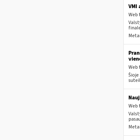
VMI 
Web t
Valst
final
Metai
Pran
vien
Web t
Šioje
suteik
Nauj
Web t
Valst
pasau
Metai