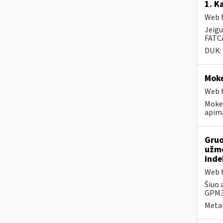
1. K
Web t
Jeigu
FATCA
DUK:
Moke
Web t
Mokes
apima
Gruo
užmo
inde
Web t
Šiuo 
GPM31
Metai