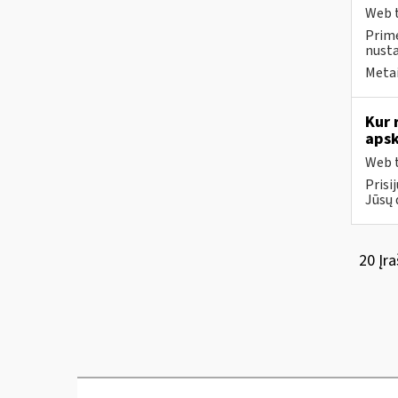
Web t
Prime
nust
Metai
Kur 
apsk
Web t
Prisi
Jūsų 
20 Įra