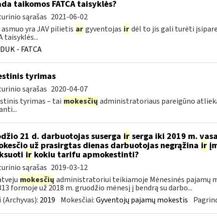
ada taikomos FATCA taisyklės?
urinio sąrašas
2021-06-02
 asmuo yra JAV pilietis
ar
gyventojas
ir
dėl to jis gali turėti įsi
 taisyklės...
DUK - FATCA
stinis tyrimas
urinio sąrašas
2020-04-07
tinis tyrimas – tai
mokesčių
administratoriaus pareigūno atli
nti...
džio 21 d. darbuotojas suserga
ir
serga iki 2019 m. vas
kesčio už prasirgtas dienas darbuotojas negrąžina
ir
įm
ksuoti
ir
kokiu tarifu apmokestinti?
urinio sąrašas
2019-03-12
atveju
mokesčių
administratoriui teikiamoje Mėnesinės pajamų m
3 formoje už 2018 m. gruodžio mėnesį į bendrą su darbo...
 (Archyvas):
2019
Mokesčiai:
Gyventojų pajamų mokestis
Pagrind