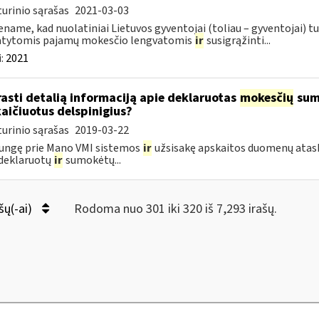
urinio sąrašas
2021-03-03
name, kad nuolatiniai Lietuvos gyventojai (toliau – gyventojai) tu
atytomis pajamų mokesčio lengvatomis
ir
susigrąžinti...
:
2021
rasti detalią informaciją apie deklaruotas
mokesčių
suma
aičiuotus delspinigius?
urinio sąrašas
2019-03-22
jungę prie Mano VMI sistemos
ir
užsisakę apskaitos duomenų ataska
deklaruotų
ir
sumokėtų...
šų(-ai)
Rodoma nuo 301 iki 320 iš 7,293 irašų.