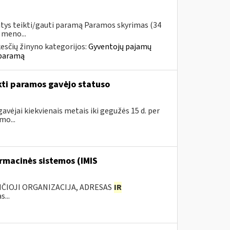
ntys teikti/gauti paramą Paramos skyrimas (34
 meno...
esčių žinyno kategorijos:
Gyventojų pajamų
 paramą
kti paramos gavėjo statuso
avėjai kiekvienais metais iki gegužės 15 d. per
mo...
rmacinės sistemos (IMIS
ANČIOJI ORGANIZACIJA, ADRESAS
IR
...