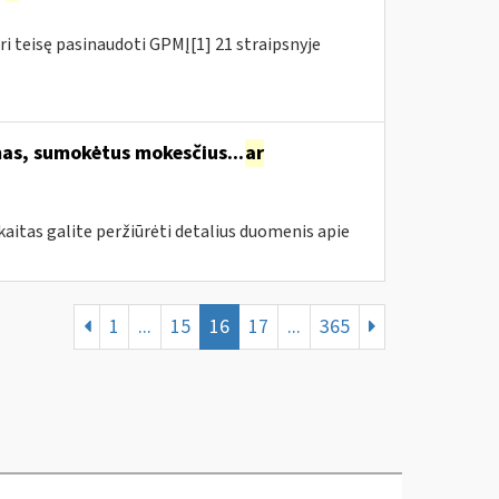
ri teisę pasinaudoti GPMĮ[1] 21 straipsnyje
s, sumokėtus mokesčius...
ar
itas galite peržiūrėti detalius duomenis apie
1
...
15
16
17
...
365