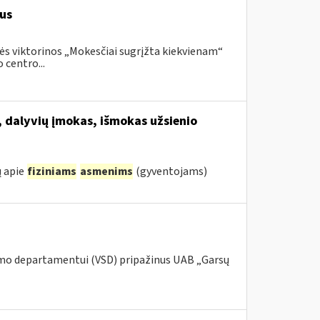
us
ės viktorinos „Mokesčiai sugrįžta kiekvienam“
 centro...
, dalyvių įmokas, išmokas užsienio
ų apie
fiziniams
asmenims
(gyventojams)
umo departamentui (VSD) pripažinus UAB „Garsų