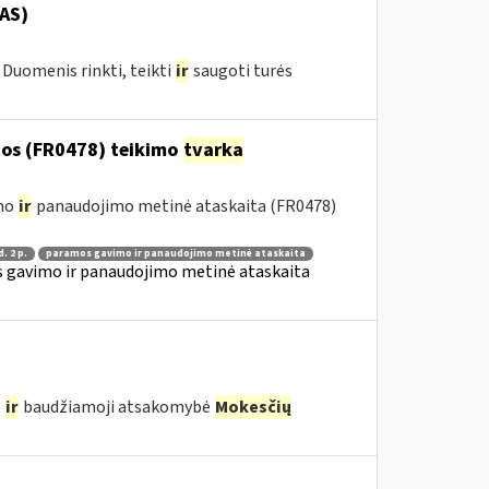
AS)
Duomenis rinkti, teikti
ir
saugoti turės
os (FR0478) teikimo
tvarka
imo
ir
panaudojimo metinė ataskaita (FR0478)
d. 2 p.
paramos gavimo ir panaudojimo metinė ataskaita
 gavimo ir panaudojimo metinė ataskaita
ė
ir
baudžiamoji atsakomybė
Mokesčių