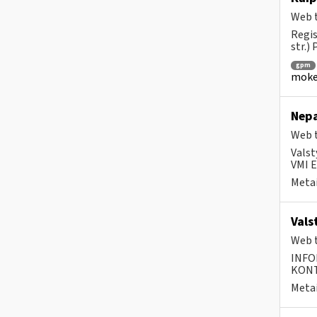
Web t
Regis
str.)
gpm
mokes
Nepa
Web t
Valst
VMI E
Metai
Vals
Web t
INFO
KONTA
Metai