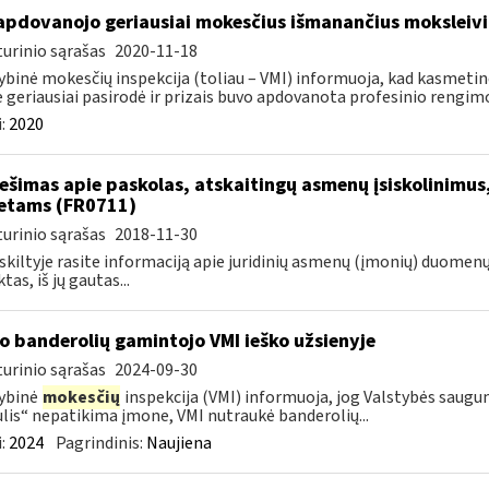
apdovanojo geriausiai mokesčius išmanančius moksleivi
urinio sąrašas
2020-11-18
ybinė mokesčių inspekcija (toliau – VMI) informuoja, kad kasmetin
e geriausiai pasirodė ir prizais buvo apdovanota profesinio rengimo
:
2020
ešimas apie paskolas, atskaitingų asmenų įsiskolinimus
etams (FR0711)
urinio sąrašas
2018-11-30
 skiltyje rasite informaciją apie juridinių asmenų (įmonių) duomen
tas, iš jų gautas...
o banderolių gamintojo VMI ieško užsienyje
urinio sąrašas
2024-09-30
ybinė
mokesčių
inspekcija (VMI) informuoja, jog Valstybės saug
lis“ nepatikima įmone, VMI nutraukė banderolių...
:
2024
Pagrindinis:
Naujiena