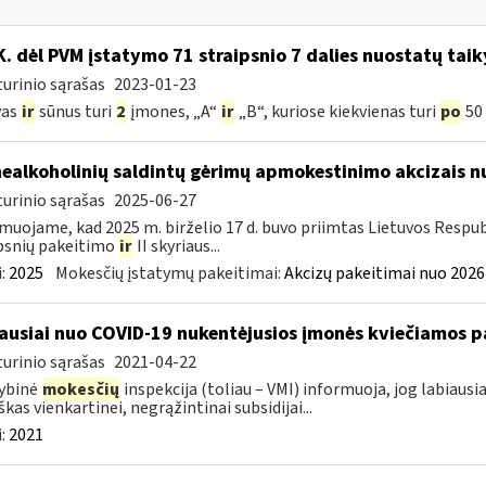
K. dėl PVM įstatymo 71 straipsnio 7 dalies nuostatų tai
urinio sąrašas
2023-01-23
vas
ir
sūnus turi
2
įmones, „A“
ir
„B“, kuriose kiekvienas turi
po
50 
nealkoholinių saldintų gėrimų apmokestinimo akcizais nu
urinio sąrašas
2025-06-27
muojame, kad 2025 m. birželio 17 d. buvo priimtas Lietuvos Respub
psnių pakeitimo
ir
II skyriaus...
:
2025
Mokesčių įstatymų pakeitimai:
Akcizų pakeitimai nuo 2026
ausiai nuo COVID-19 nukentėjusios įmonės kviečiamos pa
urinio sąrašas
2021-04-22
ybinė
mokesčių
inspekcija (toliau – VMI) informuoja, jog labiaus
škas vienkartinei, negrąžintinai subsidijai...
:
2021