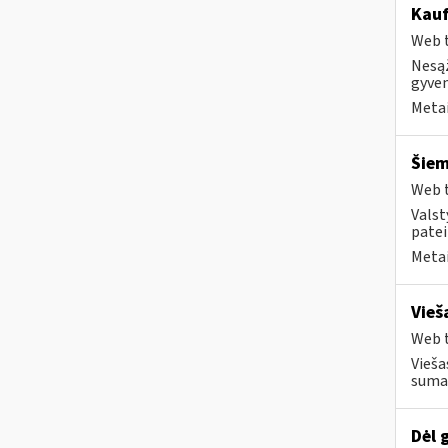
Kauf
Web t
Nesąž
gyven
Metai
Šiem
Web t
Valst
patei
Metai
Vieš
Web t
Vieša
sumaž
Dėl 