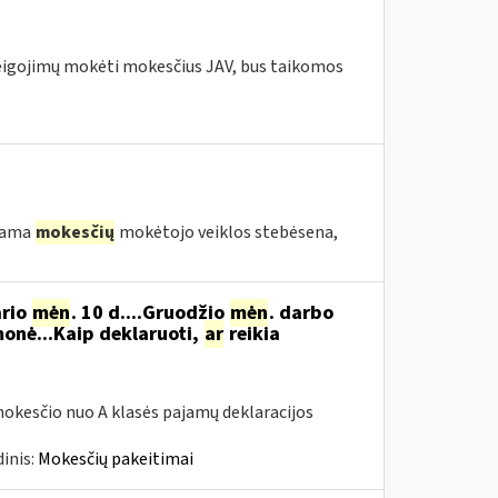
pareigojimų mokėti mokesčius JAV, bus taikomos
ekama
mokesčių
mokėtojo veiklos stebėsena,
ario
mėn
. 10 d....Gruodžio
mėn
. darbo
onė...Kaip deklaruoti,
ar
reikia
okesčio nuo A klasės pajamų deklaracijos
inis:
Mokesčių pakeitimai