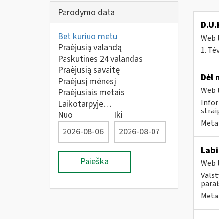
Parodymo data
D.U.
Bet kuriuo metu
Web t
Praėjusią valandą
1. Tė
Paskutines 24 valandas
Praėjusią savaitę
Dėl 
Praėjusį mėnesį
Web t
Praėjusiais metais
Infor
Laikotarpyje…
strai
Nuo
Iki
Metai
Labi
Paieška
Web t
Valst
parai
Metai