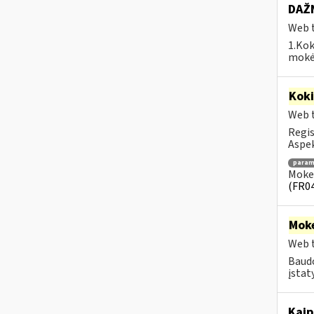
DAŽN
Web t
1.Kok
mokėj
Kok
Web t
Regis
Aspek
para
Mokes
(FR0
Moke
Web t
Baudo
įstat
Kaip