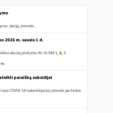
kymo
proc. akcijų. Įmonės...
o 2026 m. sausio 1 d.
likos akcizų įstatymo Nr. IX-569 1,
2
, 3
 m.
teikti paraišką subsidijai
iai nuo COVID-19 nukentėjusios įmonės jau teikia