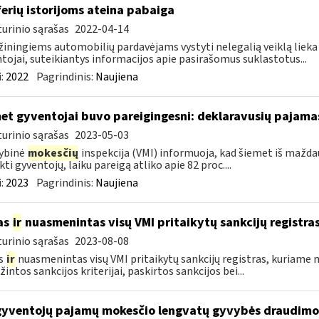
erių istorijoms ateina pabaiga
urinio sąrašas
2022-04-14
iningiems automobilių pardavėjams vystyti nelegalią veiklą lieka vis
tojai, suteikiantys informacijos apie pasirašomus suklastotus...
:
2022
Pagrindinis:
Naujiena
et gyventojai buvo pareigingesni: deklaravusių pajamas
urinio sąrašas
2023-05-03
ybinė
mokesčių
inspekcija (VMI) informuoja, kad šiemet iš maždau
kti gyventojų, laiku pareigą atliko apie 82 proc....
:
2023
Pagrindinis:
Naujiena
as
ir
nuasmenintas visų VMI pritaikytų sankcijų registra
urinio sąrašas
2023-08-08
s
ir
nuasmenintas visų VMI pritaikytų sankcijų registras, kuriame 
intos sankcijos kriterijai, paskirtos sankcijos bei...
gyventojų pajamų mokesčio lengvatų gyvybės draudim