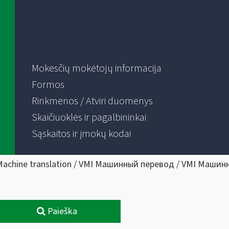
Mokesčių mokėtojų informacija
Formos
Rinkmenos / Atviri duomenys
Skaičiuoklės ir pagalbininkai
Sąskaitos ir įmokų kodai
Machine translation / VMI Машинный перевод / VMI Машин
Paieška