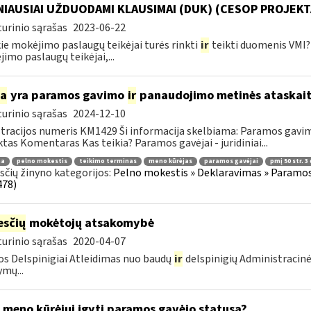
IAUSIAI UŽDUODAMI KLAUSIMAI (DUK) (CESOP PROJEKT
urinio sąrašas
2023-06-22
ie mokėjimo paslaugų teikėjai turės rinkti
ir
teikti duomenis VMI? 
imo paslaugų teikėjai,...
ia
yra paramos gavimo
ir
panaudojimo metinės ataskait
urinio sąrašas
2024-12-10
tracijos numeris KM1429 Ši informacija skelbiama: Paramos gav
tas Komentaras Kas teikia? Paramos gavėjai - juridiniai...
ma
pelno mokestis
teikimo terminas
meno kūrėjas
paramos gavėjai
pmį 50 str. 3 
čių žinyno kategorijos:
Pelno mokestis » Deklaravimas » Paramos
478)
sčių
mokėtojų atsakomybė
urinio sąrašas
2020-04-07
s Delspinigiai Atleidimas nuo baudų
ir
delspinigių Administracin
ymų...
 meno kūrėjui įgyti paramos gavėjo statusą?