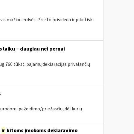
 mažiau erdvės. Prie to prisideda ir pilietiški
 laiku – daugiau nei pernai
g 760 tūkst. pajamų deklaracijas privalančių
s
nurodomi pažeidimo/priežasčių, dėl kurių
o
ir
kitoms įmokoms deklaravimo