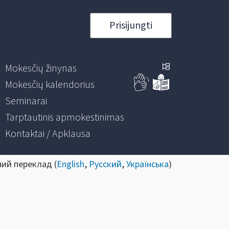
Prisijungti
Mokesčių žinynas
Mokesčių kalendorius
Seminarai
Tarptautinis apmokestinimas
Kontaktai / Apklausa
ний переклад (
English
,
Русский
,
Українська
)