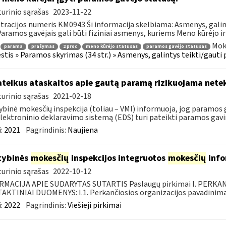
urinio sąrašas
2023-11-22
tracijos numeris KM0943 Ši informacija skelbiama: Asmenys, gali
 Paramos gavėjais gali būti fiziniai asmenys, kuriems Meno kūrėjo ir
Mok
parama
prašymas
2 proc
meno kūrėjo statusas
paramos gavėjo statusas
tis » Paramos skyrimas (34 str.) » Asmenys, galintys teikti/gauti
teikus ataskaitos apie gautą paramą rizikuojama nete
urinio sąrašas
2021-02-18
ybinė mokesčių inspekcija (toliau – VMI) informuoja, jog paramos g
lektroninio deklaravimo sistemą (EDS) turi pateikti paramos gavi
:
2021
Pagrindinis:
Naujiena
tybinės
mokesčių
inspekcijos integruotos
mokesčių
info
urinio sąrašas
2022-10-12
RMACIJA APIE SUDARYTAS SUTARTIS Paslaugų pirkimai I. PERK
KTINIAI DUOMENYS: I.1. Perkančiosios organizacijos pavadinimas
:
2022
Pagrindinis:
Viešieji pirkimai