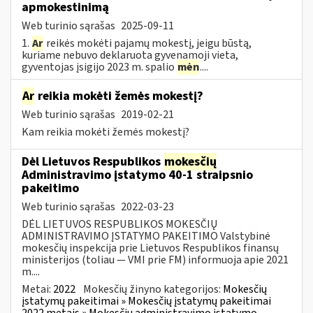
apmokestinimą
Web turinio sąrašas
2025-09-11
1.
Ar
reikės mokėti pajamų mokestį, jeigu būstą,
kuriame nebuvo deklaruota gyvenamoji vieta,
gyventojas įsigijo 2023 m. spalio
mėn
....
Ar
reikia mokėti žemės mokestį?
Web turinio sąrašas
2019-02-21
Kam reikia mokėti žemės mokestį?
Dėl Lietuvos Respublikos
mokesčių
Administravimo įstatymo 40-1 straipsnio
pakeitimo
Web turinio sąrašas
2022-03-23
DĖL LIETUVOS RESPUBLIKOS MOKESČIŲ
ADMINISTRAVIMO ĮSTATYMO PAKEITIMO Valstybinė
mokesčių inspekcija prie Lietuvos Respublikos finansų
ministerijos (toliau — VMI prie FM) informuoja apie 2021
m....
Metai:
2022
Mokesčių žinyno kategorijos:
Mokesčių
įstatymų pakeitimai » Mokesčių įstatymų pakeitimai
2022 metais » Mokesčių administravimo įstatymo