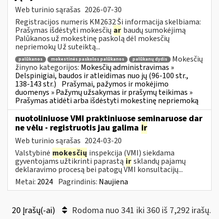
Web turinio sąrašas
2026-07-30
Registracijos numeris KM2632 Ši informacija skelbiama:
Prašymas išdėstyti mokesčių
ar
baudų sumokėjimą
Palūkanos už mokestinę paskolą dėl mokesčių
nepriemokų Už suteiktą...
Mokesčių
palūkanos
mokestinės paskolos palūkanos
palūkanų dydis
žinyno kategorijos:
Mokesčių administravimas »
Delspinigiai, baudos ir atleidimas nuo jų (96-100 str.,
138-143 str.)
Prašymai, pažymos ir mokėjimo
duomenys » Pažymų užsakymas ir prašymų teikimas »
Prašymas atidėti arba išdėstyti mokestinę nepriemoką
nuotoliniuose VMI praktiniuose seminaruose dar
ne vėlu - registruotis jau galima
ir
Web turinio sąrašas
2024-03-20
Valstybinė
mokesčių
inspekcija (VMI) siekdama
gyventojams užtikrinti paprastą
ir
sklandų pajamų
deklaravimo procesą bei patogų VMI konsultacijų...
Metai:
2024
Pagrindinis:
Naujiena
20 Įrašų(-ai)
Rodoma nuo 341 iki 360 iš 7,292 irašų.