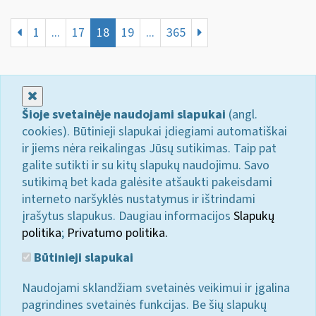
1
...
17
18
19
...
365
Uždaryti
Šioje svetainėje naudojami slapukai
(angl.
cookies). Būtinieji slapukai įdiegiami automatiškai
ir jiems nėra reikalingas Jūsų sutikimas. Taip pat
galite sutikti ir su kitų slapukų naudojimu. Savo
sutikimą bet kada galėsite atšaukti pakeisdami
interneto naršyklės nustatymus ir ištrindami
įrašytus slapukus. Daugiau informacijos
Slapukų
politika
;
Privatumo politika.
Būtinieji slapukai
Naudojami sklandžiam svetainės veikimui ir įgalina
pagrindines svetainės funkcijas. Be šių slapukų