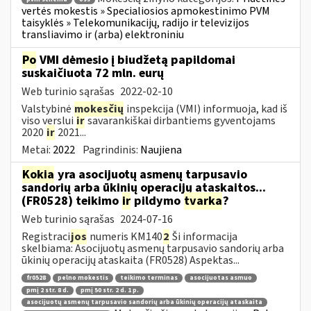
vertės mokestis » Specialiosios apmokestinimo PVM
taisyklės » Telekomunikacijų, radijo ir televizijos
transliavimo ir (arba) elektroniniu
Po
VMI dėmesio į biudžetą papildomai
suskaičiuota 72 mln. eurų
Web turinio sąrašas
2022-02-10
Valstybinė
mokesčių
inspekcija (VMI) informuoja, kad iš
viso verslui
ir
savarankiškai dirbantiems gyventojams
2020
ir
2021...
Metai:
2022
Pagrindinis:
Naujiena
Kokia
yra asocijuotų asmenų tarpusavio
sandorių arba ūkinių operacijų ataskaitos...
(FR0528) teikimo
ir
pildymo
tvarka
?
Web turinio sąrašas
2024-07-16
Registraci
jos
numeris KM140
2
Ši informacija
skelbiama: Asocijuotų asmenų tarpusavio sandorių arba
ūkinių operacijų ataskaita (FR0528) Aspektas...
fr0528
pelno mokestis
teikimo terminas
asocijuotas asmuo
pmį 2 str. 8 d.
pmį 50 str. 2 d. 1 p.
asocijuotų asmenų tarpusavio sandorių arba ūkinių operacijų ataskaita