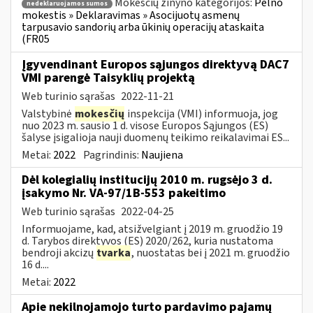
Mokesčių žinyno kategorijos:
Pelno
nedeklaruojamos sumos
mokestis » Deklaravimas » Asocijuotų asmenų
tarpusavio sandorių arba ūkinių operacijų ataskaita
(FR05
Įgyvendinant Europos sąjungos direktyvą DAC7
VMI parengė Taisyklių projektą
Web turinio sąrašas
2022-11-21
Valstybinė
mokesčių
inspekcija (VMI) informuoja, jog
nuo 2023 m. sausio 1 d. visose Europos Sąjungos (ES)
šalyse įsigalioja nauji duomenų teikimo reikalavimai ES...
Metai:
2022
Pagrindinis:
Naujiena
Dėl kolegialių institucijų 2010 m. rugsėjo 3 d.
įsakymo Nr. VA-97/1B-553 pakeitimo
Web turinio sąrašas
2022-04-25
Informuojame, kad, atsižvelgiant į 2019 m. gruodžio 19
d. Tarybos direktyvos (ES) 2020/262, kuria nustatoma
bendroji akcizų
tvarka
, nuostatas bei į 2021 m. gruodžio
16 d....
Metai:
2022
Apie nekilnojamojo turto pardavimo pajamų