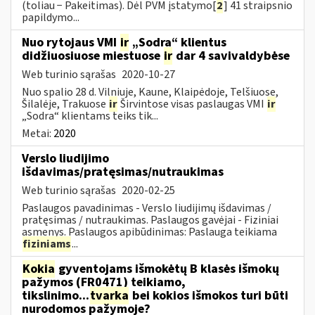
(toliau − Pakeitimas). Dėl PVM įstatymo[
2
] 41 straipsnio
papildymo...
Nuo rytojaus VMI
ir
„Sodra“ klientus
didžiuosiuose miestuose
ir
dar 4 savivaldybėse
Web turinio sąrašas
2020-10-27
Nuo spalio 28 d. Vilniuje, Kaune, Klaipėdoje, Telšiuose,
Šilalėje, Trakuose
ir
Širvintose visas paslaugas VMI
ir
„Sodra“ klientams teiks tik...
Metai:
2020
Verslo liudijimo
išdavimas/pratęsimas/nutraukimas
Web turinio sąrašas
2020-02-25
Paslaugos pavadinimas - Verslo liudijimų išdavimas /
pratęsimas / nutraukimas. Paslaugos gavėjai - Fiziniai
asmenys. Paslaugos apibūdinimas: Paslauga teikiama
fiziniams
...
Kokia
gyventojams išmokėtų B klasės išmokų
pažymos (FR0471) teikiamo,
tikslinimo...
tvarka
bei kokios išmokos turi būti
nurodomos pažymoje?