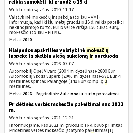
reikia sumokėti iki gruodžio 15 d.
Web turinio sąrašas
2020-11-17
Valstybinė mokesčių inspekcija (toliau – VMI)
informuoja, kad iki šių metų gruodžio 15 d. reikia pateikti
nekilnojamojo turto, kurio vertė viršija 150 tūkst. eurų,
mokesčio (toliau – NTM)...
Metai:
2020
Klaipėdos apskrities valstybinė
mokesčių
inspekcija skelbia viešą aukcioną
ir
parduoda
Web turinio sąrašas
2026-07-07
Automobilį Opel Vivaro (2004 m. dyzelinas)-2800 Eur.
Automobilį Skoda Superb (2006 m. dyzelinas)-581 Eur. 4
metalines spintas Palangoje (140 Eur/kompl.);
2
metalines...
Metai:
2026
Pagrindinis:
Aukcionai ir turto pardavimai
Pridėtinės vertės mokesčio pakeitimai nuo 2022
m.
Web turinio sąrašas
2021-12-31
Informuojame, kad 2021 m. gruodžio 16 d. buvo priimtas
Pridėtinės vertės mokesčio įstatymo pakeitimas[1]