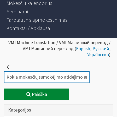
Mokesčių kalendorius
Seminarai
Tarptautinis apmokestinimas
Kontaktai / Apklausa
VMI Machine translation / VMI Машинный перевод /
VMI Машинний переклад (
English
,
Русский
,
Українська
)
Paieška
Kategorijos