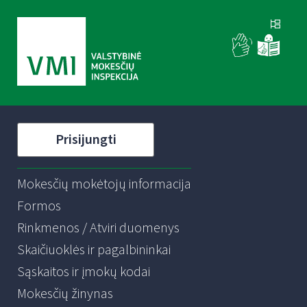
Prisijungti
Mokesčių mokėtojų informacija
Formos
Rinkmenos / Atviri duomenys
Skaičiuoklės ir pagalbininkai
Sąskaitos ir įmokų kodai
Mokesčių žinynas