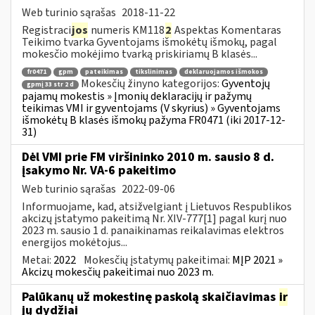
Web turinio sąrašas
2018-11-22
Registraci
jos
numeris KM118
2
Aspektas Komentaras
Teikimo tvarka Gyventojams išmokėtų išmokų, pagal
mokesčio mokėjimo tvarką priskiriamų B klasės...
fr0471
gpm
pateikimas
tikslinimas
deklaruojamos išmokos
Mokesčių žinyno kategorijos:
Gyventojų
gpmį 33 str 2 d
pajamų mokestis » Įmonių deklaracijų ir pažymų
teikimas VMI ir gyventojams (V skyrius) » Gyventojams
išmokėtų B klasės išmokų pažyma FR0471 (iki 2017-12-
31)
Dėl VMI prie FM viršininko 2010 m. sausio 8 d.
įsakymo Nr. VA-6 pakeitimo
Web turinio sąrašas
2022-09-06
Informuojame, kad, atsižvelgiant į Lietuvos Respublikos
akcizų įstatymo pakeitimą Nr. XIV-777[1] pagal kurį nuo
2023 m. sausio 1 d. panaikinamas reikalavimas elektros
energijos mokėtojus...
Metai:
2022
Mokesčių įstatymų pakeitimai:
MĮP 2021 »
Akcizų mokesčių pakeitimai nuo 2023 m.
Palūkanų už mokestinę paskolą skaičiavimas
ir
jų dydžiai