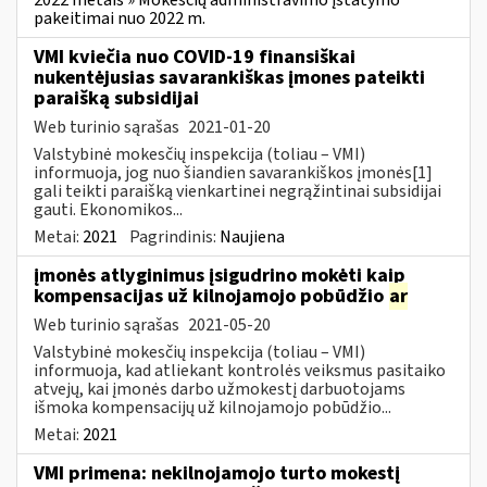
pakeitimai nuo 2022 m.
VMI kviečia nuo COVID-19 finansiškai
nukentėjusias savarankiškas įmones pateikti
paraišką subsidijai
Web turinio sąrašas
2021-01-20
Valstybinė mokesčių inspekcija (toliau – VMI)
informuoja, jog nuo šiandien savarankiškos įmonės[1]
gali teikti paraišką vienkartinei negrąžintinai subsidijai
gauti. Ekonomikos...
Metai:
2021
Pagrindinis:
Naujiena
įmonės atlyginimus įsigudrino mokėti kaip
kompensacijas už kilnojamojo pobūdžio
ar
Web turinio sąrašas
2021-05-20
Valstybinė mokesčių inspekcija (toliau – VMI)
informuoja, kad atliekant kontrolės veiksmus pasitaiko
atvejų, kai įmonės darbo užmokestį darbuotojams
išmoka kompensacijų už kilnojamojo pobūdžio...
Metai:
2021
VMI primena: nekilnojamojo turto mokestį