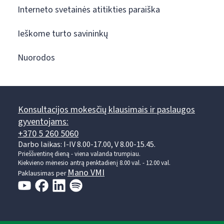
Interneto svetainės atitikties paraiška
Ieškome turto savininkų
Nuorodos
Konsultacijos mokesčių klausimais ir paslaugos
gyventojams:
+370 5 260 5060
Darbo laikas: I-IV 8.00-17.00, V 8.00-15.45.
Prieššventinę dieną - viena valanda trumpiau.
Kiekvieno mėnesio antrą penktadienį 8.00 val. - 12.00 val.
Mano VMI
Paklausimas per