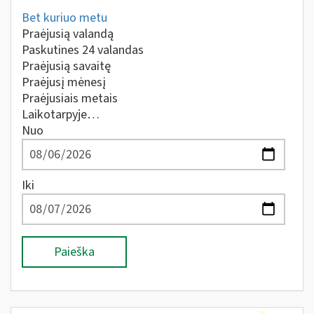
Bet kuriuo metu
Praėjusią valandą
Paskutines 24 valandas
Praėjusią savaitę
Praėjusį mėnesį
Praėjusiais metais
Laikotarpyje…
Nuo
Iki
Paieška