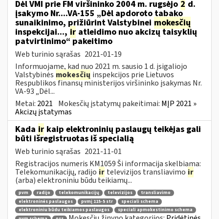
Dėl VMI prie FM viršininko 2004 m. rugsėjo
2
d.
įsakymo Nr....VA-155 „Dėl apdoroto tabako
sunaikinimo, prižiūrint Valstybinei
mokesčių
inspekcijai...,
ir
atleidimo nuo akcizų taisyklių
patvirtinimo“ pakeitimo
Web turinio sąrašas
2021-01-19
Informuojame, kad nuo 2021 m. sausio 1 d. įsigaliojo
Valstybinės
mokesčių
inspekcijos prie Lietuvos
Respublikos finansų ministerijos viršininko įsakymas Nr.
VA-93 „Dėl...
Metai:
2021
Mokesčių įstatymų pakeitimai:
MĮP 2021 »
Akcizų įstatymas
Kada
ir
kaip elektroninių paslaugų teikėjas gali
būti išregistruotas iš specialią
Web turinio sąrašas
2021-11-01
Registracijos numeris KM1059 Ši informacija skelbiama:
Telekomunikacijų, radijo
ir
televizijos transliavimo
ir
(arba) elektroniniu būdu teikiamų...
pvm
radijo
telekomunikacijų
televizijos
transliavimo
elektroninės paslaugos
pvmį 115-5 str
speciali schema
elektroniniu būdu teikiamos paslaugos
speciali apmokestinimo schema
Mokesčių žinyno kategorijos:
Pridėtinės
pvm schema
oss