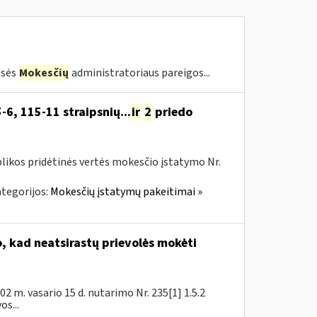
isės
Mokesčių
administratoriaus pareigos...
-6, 115-11 straipsnių...
ir
2
priedo
likos pridėtinės vertės mokesčio įstatymo Nr.
tegorijos:
Mokesčių įstatymų pakeitimai »
 kad neatsirastų prievolės mokėti
 m. vasario 15 d. nutarimo Nr. 235[1] 1.5.2
s...