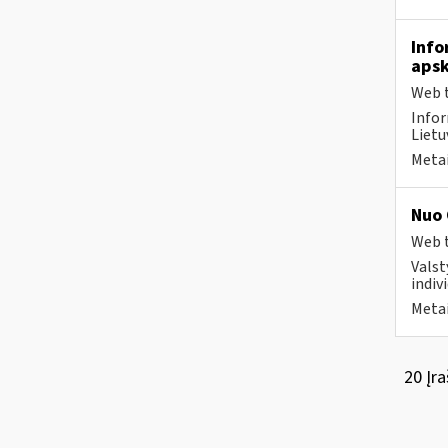
Info
apsk
Web t
Infor
Lietu
Metai
Nuo 
Web t
Valst
indivi
Metai
20 Įra