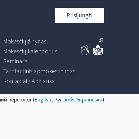
Prisijungti
Mokesčių žinynas
Mokesčių kalendorius
Seminarai
Tarptautinis apmokestinimas
Kontaktai / Apklausa
ний переклад (
English
,
Русский
,
Українська
)