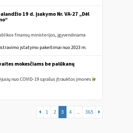
balandžio 19 d. įsakymo Nr. VA-27 „Dėl
mo“
ublikos finansų ministerijos, įgyvendinama
istravimo įstatymo pakeitimai nuo 2023 m.
avaites mokesčiams be palūkanų
tėjusių nuo COVID-19 sąrašus įtrauktos įmonės
ir
1
2
3
4
...
365