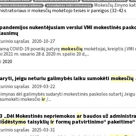
acijos teikimo būdai
prašymas suteikti informaciją
informacijos teikimas žodžiu
inf
Mokesčių žinyno kat
rtinis informacijos teikimas
atsisakymas teikti informaciją
istratoriaus ir mokesčių mokėtojo teisės ir pareigos (32-42 s
pandemijos nukentėjusiam verslui VMI mokestinės pask
lausimų
urinio sąrašas
2020-10-27
amą COVID-19 poveikį patyrę
mokesčių
mokėtojai, kreiptis į VMI
ki 2021 m. vasario 28 d. 2020 m. spalio 20 d.,...
:
2020
aryti, jeigu neturiu galimybės laiku sumokėti
mokesčių
urinio sąrašas
2019-03-22
imynas dėl galimybės sudaryti mokestinės paskolos sutartį Jeigu 
u sumokėti mokesčio
ir
/...
3 „Dėl Mokestinės nepriemokos
ar
baudos už administra
išdėstymo
taisyklių
ir
formų patvirtinimo“ pakeitimo“
urinio sąrašas
2025-03-31