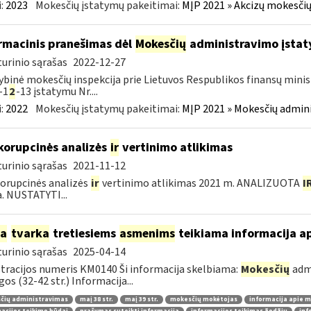
:
2023
Mokesčių įstatymų pakeitimai:
MĮP 2021 » Akcizų mokesčių
rmacinis pranešimas dėl
Mokesčių
administravimo įstaty
urinio sąrašas
2022-12-27
ybinė mokesčių inspekcija prie Lietuvos Respublikos finansų minist
-1
2
-13 įstatymu Nr....
:
2022
Mokesčių įstatymų pakeitimai:
MĮP 2021 » Mokesčių admin
korupcinės analizės
ir
vertinimo atlikimas
urinio sąrašas
2021-11-12
orupcinės analizės
ir
vertinimo atlikimas 2021 m. ANALIZUOTA
I
a. NUSTATYTI...
ia
tvarka
tretiesiems
asmenims
teikiama informacija a
urinio sąrašas
2025-04-14
tracijos numeris KM0140 Ši informacija skelbiama:
Mokesčių
admi
gos (32-42 str.) Informacija...
čių administravimas
maį 38 str.
maį 39 str.
mokesčių mokėtojas
informacija apie 