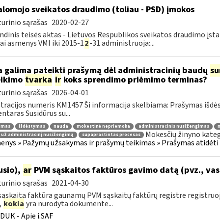
alomojo sveikatos draudimo (toliau - PSD) įmokos
urinio sąrašas
2020-02-27
ndinis teisės aktas - Lietuvos Respublikos sveikatos draudimo įsta
iai asmenys VMI iki 2015-1
2
-31 administruoja:...
 galima pateikti prašymą dėl administracinių baudų
su
eikimo
tvarka
ir
koks sprendimo priėmimo terminas?
urinio sąrašas
2026-04-01
tracijos numeris KM1457 Ši informacija skelbiama: Prašymas išdė
taras Susidūrus su...
jimas
išdėstymas
nauda
mokestinė nepriemoka
administracinis nusižengimas
m
Mokesčių žinyno kateg
 už administracinį nusižengimą
supaprastintas procesas
nys » Pažymų užsakymas ir prašymų teikimas » Prašymas atidėti
ausio),
ar
PVM sąskaitos faktūros gavimo datą (pvz., vas
urinio sąrašas
2021-04-30
ąskaita faktūra gaunamų PVM sąskaitų faktūrų registre registru
,
kokia
yra nurodyta dokumente...
DUK - Apie i.SAF