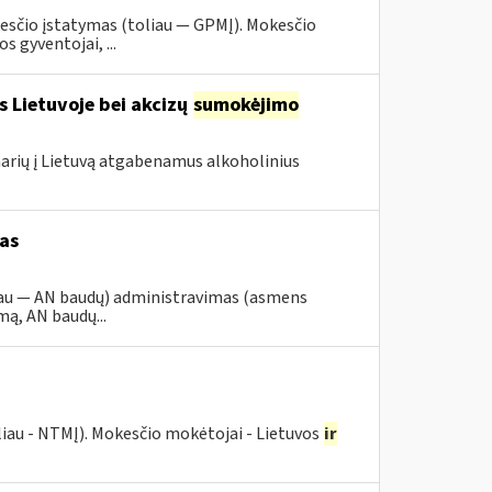
esčio įstatymas (toliau — GPMĮ). Mokesčio
 gyventojai, ...
s Lietuvoje bei akcizų
sumokėjimo
 narių į Lietuvą atgabenamus alkoholinius
as
iau — AN baudų) administravimas (asmens
ą, AN baudų...
liau - NTMĮ). Mokesčio mokėtojai - Lietuvos
ir