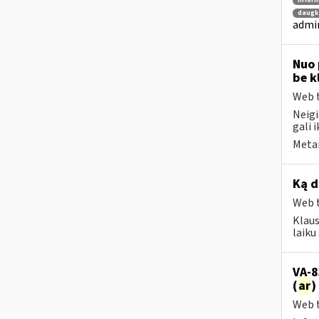
inform
daugka
admin
Nuo 
be k
Web t
Neigi
gali i
Metai
Ką d
Web t
Klaus
laik
VA-8
(
ar
)
Web t