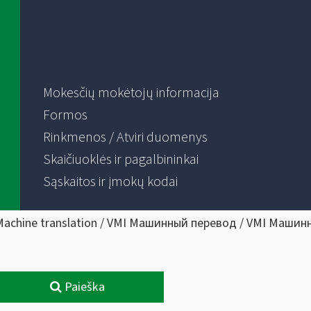
Mokesčių mokėtojų informacija
Formos
Rinkmenos / Atviri duomenys
Skaičiuoklės ir pagalbininkai
Sąskaitos ir įmokų kodai
Machine translation / VMI Машинный перевод / VMI Машин
Paieška