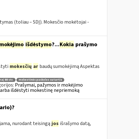
tymas (toliau – SDĮ). Mokesčio mokėtojai -
mokėjimo
išdėstymo
?...
Kokia
prašymo
styti
mokesčių
ar
baudų sumokėjimą Aspektas
aį 88 str.
mokestinės paskolos sutartis
orijos:
Prašymai, pažymos ir mokėjimo
 arba išdėstyti mokestinę nepriemoką
ario)?
ojama, nurodant teisingą
jos
išrašymo datą,