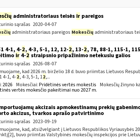
sčių
administratoriaus teisės
ir
pareigos
urinio sąrašas
2020-04-07
sčių
administratoriaus pareigos
Mokesčių
administratoriaus te
51 4-1, 4-
2
, 4-3, 5-1, 12, 12-
2
, 13-
2
, 78, 88-1, 115-1, 115
eitimo
ir
4-
2
straipsnio pripažinimo netekusiu galios
urinio sąrašas
2026-08-07
muojame, kad 2026 m. birželio 18 d. buvo priimtas Lietuvos Respub
1 4-1, 4-
2
, 4-3, 5-1, 1
2
,...
:
2026
Mokesčiai:
Pridėtinės vertės mokestis
Mokesčių žinyno ka
tinės vertės mokesčio pakeitimai nuo 2027 m.
importuojamų akcizais apmokestinamų prekių gabenimo,
rto akcizus, tvarkos aprašo patvirtinimo
urinio sąrašas
2023-09-19
muojame, kad, atsižvelgiant į Lietuvos Respublikos Vyriausybės 2002
ktį[2], buvo priimtas Valstybinės mokesčių inspekcijos prie Lietuvo