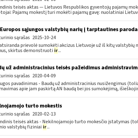
ndinis teisės aktas — Lietuvos Respublikos gyventojų pajamų mok
ojai: Pajamų mokestį turi mokėti pajamų gavę: nuolatiniai Lietuvos
 Europos sąjungos valstybių narių į tarptautines paroda
urinio sąrašas
2025-10-24
atsiranda prievolė sumokėti akcizus Lietuvoje už iš kitų valstybių
us, skirtus demonstruoti
ir
...
ų už administracinius teisės pažeidimus administravim
urinio sąrašas
2020-04-09
ugos pavadinimas - Baudų už administracinius nusižengimus (tol
mavimas apie jam paskirtą AN baudą bei jos sumokėjimą, išieškojim
lnojamojo turto mokestis
urinio sąrašas
2020-02-13
ndinis teisės aktas - Nekilnojamojo turto mokesčio įstatymas (to
nio valstybių fiziniai
ir
...