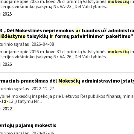
muojame apie 2025 m. kovo 26 d. priimtą Valstybinės
mokesčių
in
terijos viršininko įsakymą Nr. VA-23 „Dėl Valstybinės...
:
2025
3 „Dėl Mokestinės nepriemokos
ar
baudos už administra
išdėstymo
taisyklių
ir
formų patvirtinimo“ pakeitimo“
urinio sąrašas
2026-04-08
muojame apie 2026 m. kovo 31 d. priimtą Valstybinės
mokesčių
in
terijos viršininko įsakymą Nr. VA-26 „Dėl Valstybinės...
:
2026
rmacinis pranešimas dėl
Mokesčių
administravimo įstaty
urinio sąrašas
2022-12-27
ybinė mokesčių inspekcija prie Lietuvos Respublikos finansų minist
-1
2
-13 įstatymu Nr....
:
2022
ntojų pajamų mokestis
urinio sąrašas
2020-02-06