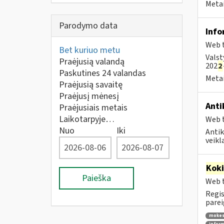
Metai
Parodymo data
Info
Web t
Bet kuriuo metu
Valst
Praėjusią valandą
202
2
Paskutines 24 valandas
Metai
Praėjusią savaitę
Praėjusį mėnesį
Anti
Praėjusiais metais
Laikotarpyje…
Web t
Nuo
Iki
Antik
veikl
Kok
Paieška
Web t
Regis
parei
mokes