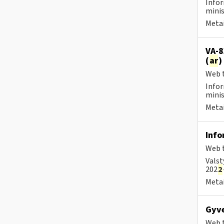
Infor
minis
Metai
VA-8
(
ar
)
Web t
Infor
minis
Metai
Info
Web t
Valst
202
2
Metai
Gyve
Web t