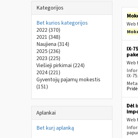
Kategorijos
Moke
Bet kurios kategorijos
Web t
2022
(370)
Moke
2021
(348)
Naujiena
(314)
IX-7
2025
(236)
pak
2023
(225)
Web t
Viešieji pirkimai
(224)
Infor
2024
(221)
IX-75
Gyventojų pajamų mokestis
Metai
(151)
Pridė
Dėl 
impo
Aplankai
Web t
Bet kurį aplanką
Infor
papun