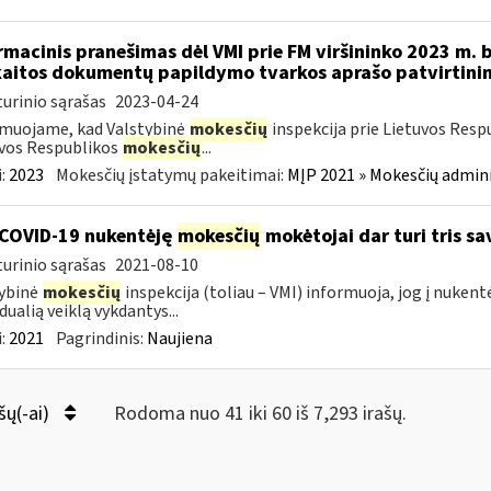
rmacinis pranešimas dėl VMI prie FM viršininko 2023 m. 
aitos dokumentų papildymo tvarkos aprašo patvirtini
urinio sąrašas
2023-04-24
muojame, kad Valstybinė
mokesčių
inspekcija prie Lietuvos Resp
vos Respublikos
mokesčių
...
:
2023
Mokesčių įstatymų pakeitimai:
MĮP 2021 » Mokesčių admin
COVID-19 nukentėję
mokesčių
mokėtojai dar turi tris s
urinio sąrašas
2021-08-10
ybinė
mokesčių
inspekcija (toliau – VMI) informuoja, jog į nuken
dualią veiklą vykdantys...
:
2021
Pagrindinis:
Naujiena
šų(-ai)
Rodoma nuo 41 iki 60 iš 7,293 irašų.