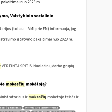
 pakeitimai nuo 2023 m.
mo, Valstybinio socialinio
erijos (toliau — VMI prie FM) informuoja, jog
istravimo įstatymo pakeitimai nuo 2023 m.
R
VERTINTA SRITIS: Nuolatinių darbo grupių
pie
mokesčių
mokėtoją?
nistratoriaus ir
mokesčių
mokėtojo teisės ir
mokesčių mokėtoją
informacijos teikimo tvarka