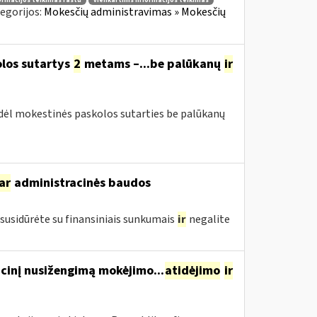
ormacijos teikimas raštu
vienkartinis informacijos teikimas
egorijos:
Mokesčių administravimas » Mokesčių
olos sutartys
2
metams –...be palūkanų
ir
 dėl mokestinės paskolos sutarties be palūkanų
ar
administracinės baudos
susidūrėte su finansiniais sunkumais
ir
negalite
cinį nusižengimą mokėjimo...
atidėjimo
ir