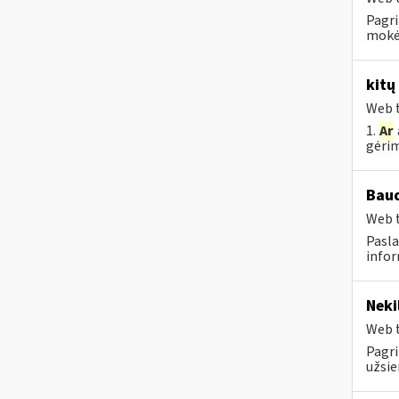
Pagri
mokėt
kitų
Web t
1.
Ar
gėrim
Baud
Web t
Pasla
infor
Neki
Web t
Pagri
užsie