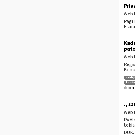
Priv
Web t
Pagri
Fizin
Kada
pat
Web t
Regis
Komen
atidė
bauda
duome
., s
Web t
PVM s
tokią
DUK: