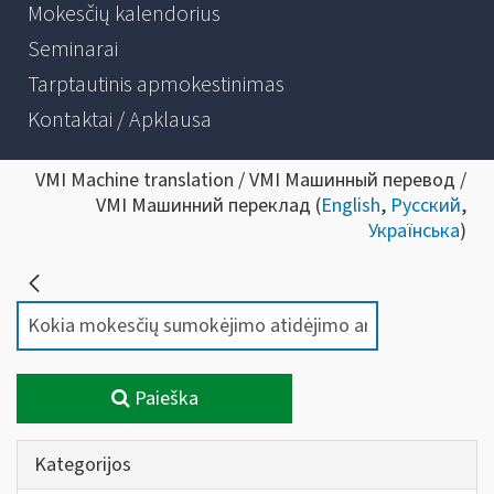
Mokesčių kalendorius
Seminarai
Tarptautinis apmokestinimas
Kontaktai / Apklausa
VMI Machine translation / VMI Машинный перевод /
VMI Машинний переклад (
English
,
Русский
,
Українська
)
Paieška
Kategorijos