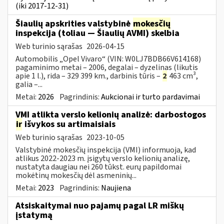
(iki 2017-12-31)
Šiaulių apskrities valstybinė
mokesčių
inspekcija (toliau — Šiaulių AVMI) skelbia
Web turinio sąrašas
2026-04-15
Automobilis „Opel Vivaro“ (VIN: W0LJ7BDB66V614168)
pagaminimo metai – 2006, degalai – dyzelinas (likutis
apie 1 l.), rida – 329 399 km., darbinis tūris –
2
463 cm³,
galia –...
Metai:
2026
Pagrindinis:
Aukcionai ir turto pardavimai
VMI atlikta verslo kelionių analizė: darbostogos
ir
išvykos su artimaisiais
Web turinio sąrašas
2023-10-05
Valstybinė mokesčių inspekcija (VMI) informuoja, kad
atlikus 2022-2023 m. įsigytų verslo kelionių analizę,
nustatyta daugiau nei 260 tūkst. eurų papildomai
mokėtinų mokesčių dėl asmeninių...
Metai:
2023
Pagrindinis:
Naujiena
Atsiskaitymai nuo pajamų pagal LR miškų
įstatymą