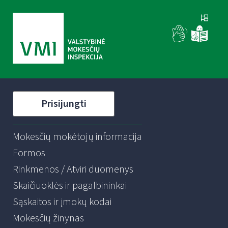
Prisijungti
Mokesčių mokėtojų informacija
Formos
Rinkmenos / Atviri duomenys
Skaičiuoklės ir pagalbininkai
Sąskaitos ir įmokų kodai
Mokesčių žinynas