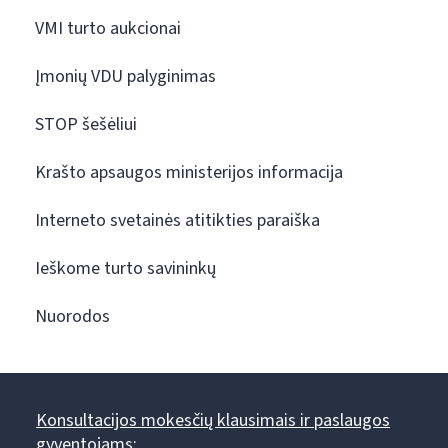
VMI turto aukcionai
Įmonių VDU palyginimas
STOP šešėliui
Krašto apsaugos ministerijos informacija
Interneto svetainės atitikties paraiška
Ieškome turto savininkų
Nuorodos
Konsultacijos mokesčių klausimais ir paslaugos
gyventojams: