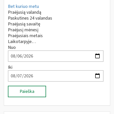
Bet kuriuo metu
Praėjusią valandą
Paskutines 24 valandas
Praėjusią savaitę
Praėjusį mėnesį
Praėjusiais metais
Laikotarpyje…
Nuo
Iki
Paieška