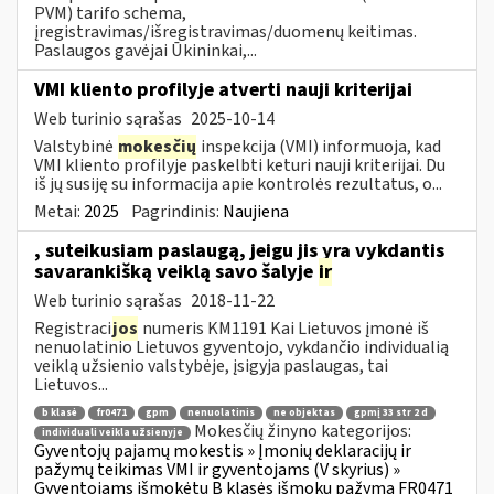
PVM) tarifo schema,
įregistravimas/išregistravimas/duomenų keitimas.
Paslaugos gavėjai Ūkininkai,...
VMI kliento profilyje atverti nauji kriterijai
Web turinio sąrašas
2025-10-14
Valstybinė
mokesčių
inspekcija (VMI) informuoja, kad
VMI kliento profilyje paskelbti keturi nauji kriterijai. Du
iš jų susiję su informacija apie kontrolės rezultatus, o...
Metai:
2025
Pagrindinis:
Naujiena
, suteikusiam paslaugą, jeigu jis yra vykdantis
savarankišką veiklą savo šalyje
ir
Web turinio sąrašas
2018-11-22
Registraci
jos
numeris KM1191 Kai Lietuvos įmonė iš
nenuolatinio Lietuvos gyventojo, vykdančio individualią
veiklą užsienio valstybėje, įsigyja paslaugas, tai
Lietuvos...
b klasė
fr0471
gpm
nenuolatinis
ne objektas
gpmį 33 str 2 d
Mokesčių žinyno kategorijos:
individuali veikla užsienyje
Gyventojų pajamų mokestis » Įmonių deklaracijų ir
pažymų teikimas VMI ir gyventojams (V skyrius) »
Gyventojams išmokėtų B klasės išmokų pažyma FR0471