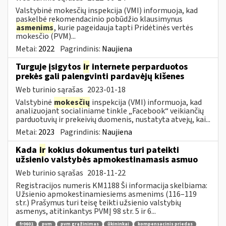
Valstybinė mokesčių inspekcija (VMI) informuoja, kad
paskelbė rekomendacinio pobūdžio klausimynus
asmenims
, kurie pageidauja tapti Pridėtinės vertės
mokesčio (PVM)...
Metai:
2022
Pagrindinis:
Naujiena
Turguje įsigytos
ir
internete perparduotos
prekės gali palengvinti pardavėjų kišenes
Web turinio sąrašas
2023-01-18
Valstybinė
mokesčių
inspekcija (VMI) informuoja, kad
analizuojant socialiniame tinkle „Facebook“ veikiančių
parduotuvių ir prekeivių duomenis, nustatyta atvejų, kai...
Metai:
2023
Pagrindinis:
Naujiena
Kada
ir
kokius dokumentus turi pateikti
užsienio valstybės apmokestinamasis asmuo
Web turinio sąrašas
2018-11-22
Registracijos numeris KM1188 Ši informacija skelbiama:
Užsienio apmokestinamiesiems asmenims (116–119
str.) Prašymus turi teisę teikti užsienio valstybių
asmenys, atitinkantys PVMĮ 98 str. 5 ir 6...
fr0601
pvm
pvm grąžinimas
ūkininkai
kompensacinis priedas