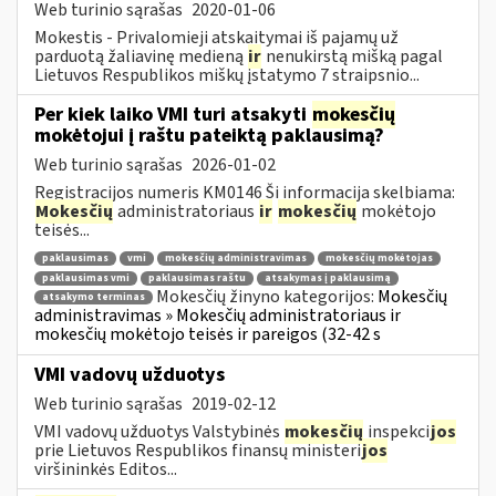
Web turinio sąrašas
2020-01-06
Mokestis - Privalomieji atskaitymai iš pajamų už
parduotą žaliavinę medieną
ir
nenukirstą mišką pagal
Lietuvos Respublikos miškų įstatymo 7 straipsnio...
Per kiek laiko VMI turi atsakyti
mokesčių
mokėtojui į raštu pateiktą paklausimą?
Web turinio sąrašas
2026-01-02
Registracijos numeris KM0146 Ši informacija skelbiama:
Mokesčių
administratoriaus
ir
mokesčių
mokėtojo
teisės...
paklausimas
vmi
mokesčių administravimas
mokesčių mokėtojas
paklausimas vmi
paklausimas raštu
atsakymas į paklausimą
Mokesčių žinyno kategorijos:
Mokesčių
atsakymo terminas
administravimas » Mokesčių administratoriaus ir
mokesčių mokėtojo teisės ir pareigos (32-42 s
VMI vadovų užduotys
Web turinio sąrašas
2019-02-12
VMI vadovų užduotys Valstybinės
mokesčių
inspekci
jos
prie Lietuvos Respublikos finansų ministeri
jos
viršininkės Editos...