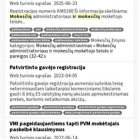
Web turinio sąrašas
2025-06-23
Registracijos numeris KM0190 Ši informacija skelbiama:
Mokesčių
administratoriaus
ir
mokesčių
mokėtojo
teisės...
paklausimas
vmi
mokesčių administravimas
mokesčių mokėtojas
paklausimas vmi
paklausimas raštu
maį 37 str.
Mokesčių žinyno
paklausimo teikimo būdai
paklausimas telefonu
kategorijos:
Mokesčių administravimas » Mokesčių
administratoriaus ir mokesčių mokėtojo teisės ir
pareigos (32-42 s
Patvirtinto gavėjo registracija
Web turinio sąrašas
2023-04-05
Patvirtinto gavėjo registracija asmeniui suteikia teisę
neterminuotam laikotarpiui komerciniams tikslams
gauti iš kitų ES valstybių narių akcizais apmokestinamas
prekes, kurioms netaikomas akcizų...
patvirtinti gavėjai
patvirtintas gavėjas
patvirtinto gavėjo registracija
patvirtinto gavėjo registravimas
kaip įsiregistruoti patvirtintu gavėju
VMI pageidaujantiems tapti PVM mokėtojais
paskelbė klausimynus
Web turinio sąrašas
2022-06-14