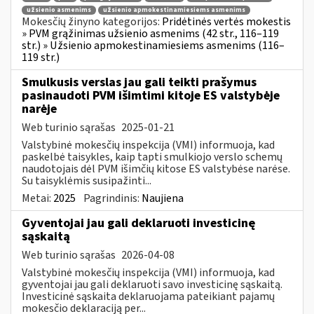
užsienio asmenims
užsienio apmokestinamiesiems asmenims
Mokesčių žinyno kategorijos:
Pridėtinės vertės mokestis
» PVM grąžinimas užsienio asmenims (42 str., 116–119
str.) » Užsienio apmokestinamiesiems asmenims (116–
119 str.)
Smulkusis verslas jau gali teikti prašymus
pasinaudoti PVM išimtimi kitoje ES valstybėje
narėje
Web turinio sąrašas
2025-01-21
Valstybinė mokesčių inspekcija (VMI) informuoja, kad
paskelbė taisykles, kaip tapti smulkiojo verslo schemų
naudotojais dėl PVM išimčių kitose ES valstybėse narėse.
Su taisyklėmis susipažinti...
Metai:
2025
Pagrindinis:
Naujiena
Gyventojai jau gali deklaruoti investicinę
sąskaitą
Web turinio sąrašas
2026-04-08
Valstybinė mokesčių inspekcija (VMI) informuoja, kad
gyventojai jau gali deklaruoti savo investicinę sąskaitą.
Investicinė sąskaita deklaruojama pateikiant pajamų
mokesčio deklaraciją per...