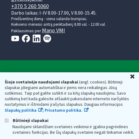
+370 5 260 5060
Darbo laikas: I-IV 8.00-17.00, V 8.00-15.45.
Prieššventinę dieną - viena valanda trumpiau.
Kiekvieno mėnesio antrą penktadienį 8.00 val. - 12.00 val.
Mano VMI
Paklausimas per
Valstybinė mokesčių inspekcija prie Lietuvos
U
Respublikos finansų ministerijos
Šioje svetainėje naudojami slapukai
(angl. cookies). Būtinieji
slapukai įdiegiami automatiškai ir jiems nėra reikalingas Jūsų
Biudžetinė įstaiga. Juridinio asmens kodas — 188659752,
sutikimas. Taip pat galite sutikti ir su kitų slapukų naudojimu. Savo
adresas: Vasario 16-osios g. 14, 01107 Vilnius, Lietuva, el.paštas:
sutikimą bet kada galėsite atšaukti pakeisdami interneto naršyklės
vmi@vmi.lt
, E. pristatymo dėžutės adresas 188659752
nustatymus ir ištrindami įrašytus slapukus. Daugiau informacijos
Duomenys apie Valstybinę mokesčių inspekciją prie Lietuvos
Slapukų politika
;
Privatumo politika.
Respublikos finansų ministerijos kaupiami ir saugomi Juridinių
asmenų registre
Būtinieji slapukai
Naudojami sklandžiam svetainės veikimui ir įgalina pagrindines
svetainės funkcijas. Be šių slapukų svetainė negali tinkamai veikti.