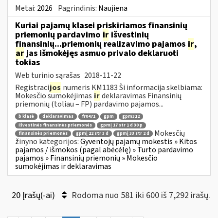
Metai:
2026
Pagrindinis:
Naujiena
Kuriai pajamų klasei priskiriamos finansinių
priemonių pardavimo
ir
išvestinių
finansinių...priemonių realizavimo pajamos
ir
,
ar
jas išmokėjęs asmuo privalo deklaruoti
tokias
Web turinio sąrašas
2018-11-22
Registraci
jos
numeris KM1183 Ši informacija skelbiama:
Mokesčio sumokėjimas
ir
deklaravimas Finansinių
priemonių (toliau – FP) pardavimo pajamos...
b klasė
deklaravimas
fr0471
gpm
gpm312
išvestinės finansinės priemonės
gpmį 17 str 1 d 30 p
Mokesčių
finansinės priemonės
gpmį 22 str 3 d
gpmį 33 str 2 d
žinyno kategorijos:
Gyventojų pajamų mokestis » Kitos
pajamos / išmokos (pagal abėcėlę) » Turto pardavimo
pajamos » Finansinių priemonių » Mokesčio
sumokėjimas ir deklaravimas
20 Įrašų(-ai)
Rodoma nuo 581 iki 600 iš 7,292 irašų.