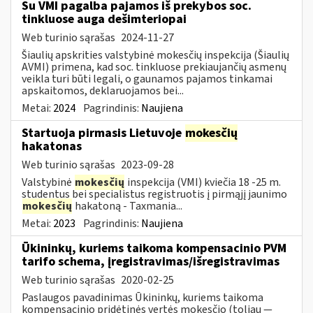
Su VMI pagalba pajamos iš prekybos soc.
tinkluose auga dešimteriopai
Web turinio sąrašas
2024-11-27
Šiaulių apskrities valstybinė mokesčių inspekcija (Šiaulių
AVMI) primena, kad soc. tinkluose prekiaujančių asmenų
veikla turi būti legali, o gaunamos pajamos tinkamai
apskaitomos, deklaruojamos bei...
Metai:
2024
Pagrindinis:
Naujiena
Startuoja pirmasis Lietuvoje
mokesčių
hakatonas
Web turinio sąrašas
2023-09-28
Valstybinė
mokesčių
inspekcija (VMI) kviečia 18 -25 m.
studentus bei specialistus registruotis į pirmąjį jaunimo
mokesčių
hakatoną - Taxmania...
Metai:
2023
Pagrindinis:
Naujiena
Ūkininkų, kuriems taikoma kompensacinio PVM
tarifo schema, įregistravimas/išregistravimas
Web turinio sąrašas
2020-02-25
Paslaugos pavadinimas Ūkininkų, kuriems taikoma
kompensacinio pridėtinės vertės mokesčio (toliau —