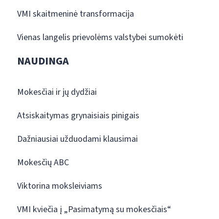
VMI skaitmeninė transformacija
Vienas langelis prievolėms valstybei sumokėti
NAUDINGA
Mokesčiai ir jų dydžiai
Atsiskaitymas grynaisiais pinigais
Dažniausiai užduodami klausimai
Mokesčių ABC
Viktorina moksleiviams
VMI kviečia į „Pasimatymą su mokesčiais“