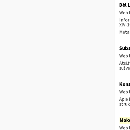
Dėl 
Web t
Infor
XIV-1
Metai
Subs
Web t
Atsiž
sušve
Kons
Web t
Apie 
struk
Moke
Web t