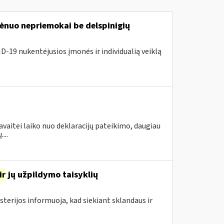
nuo nepriemokai be delspinigių
D-19 nukentėjusios įmonės ir individualią veiklą
avaitei laiko nuo deklaracijų pateikimo, daugiau
...
ir
jų užpildymo taisyklių
sterijos informuoja, kad siekiant sklandaus ir