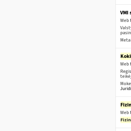
VMI 
Web t
Valst
pasin
Metai
Kok
Web t
Regis
teikė
Mokes
Juri
Fizi
Web t
Fizi