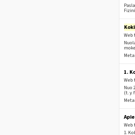
Pasla
Fizin
Kok
Web t
Nuola
mokes
Metai
1. K
Web t
Nuo 2
(t. y.
Metai
Apie
Web t
1. Ko