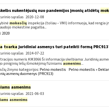
skelbs nukentėjusių nuo pandemijos įmonių atidėtų
mok
urinio sąrašas
2020-12-08
ybinė
mokesčių
inspekcija (toliau – VMI) informuoja, kad rengia 
audojo mokestine pagalba...
:
2020
ia
tvarka
juridiniai asmenys turi pateikti formą PRC913
urinio sąrašas
2024-07-22
tracijos numeris KM3066 Ši informacija skelbiama: Juridinių asm
jo piniginių lėšų išmokėjimą fiziniams
asmenims
...
čių žinyno kategorijos:
Pelno mokestis
Pelno mokestis » Dekla
dinių asmenų duomenys (PRC913)
niams
asmenims
urinio sąrašas
2021-06-03
niams
asmenims