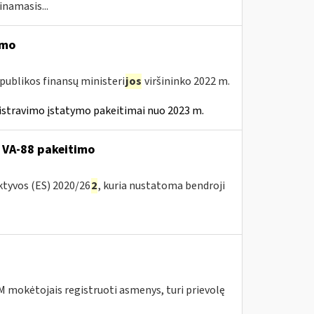
inamasis...
imo
publikos finansų ministeri
jos
viršininko 2022 m.
istravimo įstatymo pakeitimai nuo 2023 m.
 VA-88 pakeitimo
ktyvos (ES) 2020/26
2
, kuria nustatoma bendroji
 mokėtojais registruoti asmenys, turi prievolę