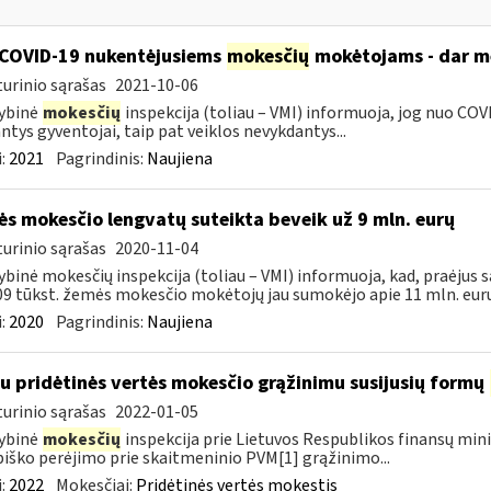
COVID-19 nukentėjusiems
mokesčių
mokėtojams - dar mė
urinio sąrašas
2021-10-06
ybinė
mokesčių
inspekcija (toliau – VMI) informuoja, jog nuo COVI
ntys gyventojai, taip pat veiklos nevykdantys...
:
2021
Pagrindinis:
Naujiena
s mokesčio lengvatų suteikta beveik už 9 mln. eurų
urinio sąrašas
2020-11-04
ybinė mokesčių inspekcija (toliau – VMI) informuoja, kad, praėjus s
09 tūkst. žemės mokesčio mokėtojų jau sumokėjo apie 11 mln. eurų.
:
2020
Pagrindinis:
Naujiena
su pridėtinės vertės mokesčio grąžinimu susijusių formų
urinio sąrašas
2022-01-05
ybinė
mokesčių
inspekcija prie Lietuvos Respublikos finansų mini
iško perėjimo prie skaitmeninio PVM[1] grąžinimo...
:
2022
Mokesčiai:
Pridėtinės vertės mokestis