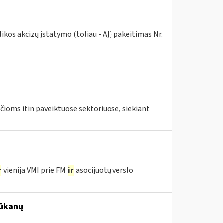
kos akcizų įstatymo (toliau - AĮ) pakeitimas Nr.
ioms itin paveiktuose sektoriuose, siekiant
r
vienija VMI prie FM
ir
asocijuotų verslo
ūkanų