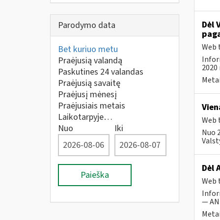
Dėl 
Parodymo data
paga
Web t
Bet kuriuo metu
Infor
Praėjusią valandą
2020 
Paskutines 24 valandas
Metai
Praėjusią savaitę
Praėjusį mėnesį
Praėjusiais metais
Vien
Laikotarpyje…
Web t
Nuo
Iki
Nuo 2
Valst
Dėl 
Paieška
Web t
Infor
— ANK
Metai