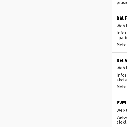
prasi
Dėl 
Web t
Infor
spali
Metai
Dėl 
Web t
Infor
akciz
Metai
PVM 
Web t
Vadov
elekt