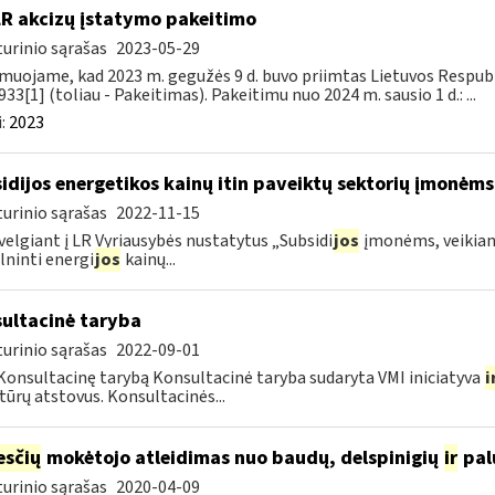
LR akcizų įstatymo pakeitimo
urinio sąrašas
2023-05-29
muojame, kad 2023 m. gegužės 9 d. buvo priimtas Lietuvos Respubli
933[1] (toliau - Pakeitimas). Pakeitimu nuo 2024 m. sausio 1 d.: ...
:
2023
idijos energetikos kainų itin paveiktų sektorių įmonėms
urinio sąrašas
2022-11-15
velgiant į LR Vyriausybės nustatytus „Subsidi
jos
įmonėms, veikianč
lninti energi
jos
kainų...
ultacinė taryba
urinio sąrašas
2022-09-01
Konsultacinę tarybą Konsultacinė taryba sudaryta VMI iniciatyva
i
tūrų atstovus. Konsultacinės...
sčių
mokėtojo atleidimas nuo baudų, delspinigių
ir
pal
urinio sąrašas
2020-04-09