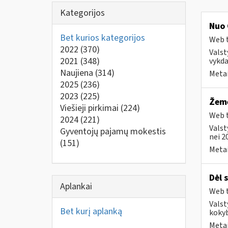
Kategorijos
Nuo 
Bet kurios kategorijos
Web t
2022
(370)
Valst
2021
(348)
vykda
Naujiena
(314)
Metai
2025
(236)
2023
(225)
Žemė
Viešieji pirkimai
(224)
Web t
2024
(221)
Valst
Gyventojų pajamų mokestis
nei 2
(151)
Metai
Dėl 
Aplankai
Web t
Valst
Bet kurį aplanką
kokyb
Metai