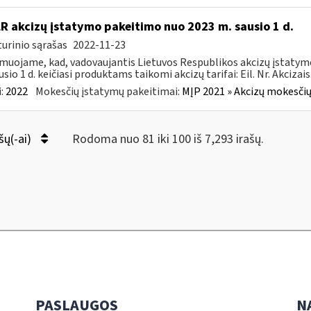
LR akcizų įstatymo pakeitimo nuo 2023 m. sausio 1 d.
urinio sąrašas
2022-11-23
muojame, kad, vadovaujantis Lietuvos Respublikos akcizų įstatymo 
sio 1 d. keičiasi produktams taikomi akcizų tarifai: Eil. Nr. Akcizais.
:
2022
Mokesčių įstatymų pakeitimai:
MĮP 2021 » Akcizų mokesčių
šų(-ai)
Rodoma nuo 81 iki 100 iš 7,293 irašų.
PASLAUGOS
N