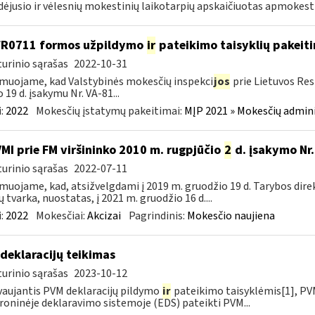
dėjusio ir vėlesnių mokestinių laikotarpių apskaičiuotas apmokest
FR0711 formos užpildymo
ir
pateikimo taisyklių pakeit
urinio sąrašas
2022-10-31
muojame, kad Valstybinės mokesčių inspekci
jos
prie Lietuvos Res
o 19 d. įsakymu Nr. VA-81...
:
2022
Mokesčių įstatymų pakeitimai:
MĮP 2021 » Mokesčių admin
VMI prie FM viršininko 2010 m. rugpjūčio
2
d. įsakymo Nr.
urinio sąrašas
2022-07-11
muojame, kad, atsižvelgdami į 2019 m. gruodžio 19 d. Tarybos dire
ų tvarka, nuostatas, į 2021 m. gruodžio 16 d....
:
2022
Mokesčiai:
Akcizai
Pagrindinis:
Mokesčio naujiena
deklaracijų teikimas
urinio sąrašas
2023-10-12
aujantis PVM deklaracijų pildymo
ir
pateikimo taisyklėmis[1], PVM
roninėje deklaravimo sistemoje (EDS) pateikti PVM...