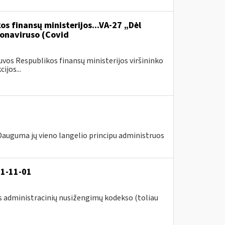
os finansų ministerijos...VA-27 „Dėl
onaviruso (Covid
vos Respublikos finansų ministerijos viršininko
ijos...
 Dauguma jų vieno langelio principu administruos
21-11-01
s administracinių nusižengimų kodekso (toliau