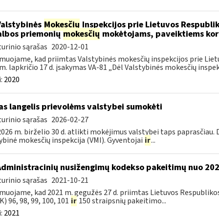
Valstybinės
Mokesčių
Inspekcijos prie Lietuvos Respublik
lbos priemonių
mokesčių
mokėtojams, paveiktiems kor
urinio sąrašas
2020-12-01
muojame, kad priimtas Valstybinės mokesčių inspekcijos prie Lietu
m. lapkričio 17 d. įsakymas VA-81 „Dėl Valstybinės mokesčių inspekc
:
2020
as langelis prievolėms valstybei sumokėti
urinio sąrašas
2026-02-27
026 m. birželio 30 d. atlikti mokėjimus valstybei taps paprasčiau.
ybinė mokesčių inspekcija (VMI). Gyventojai
ir
...
Administracinių nusižengimų kodekso pakeitimų nuo 20
urinio sąrašas
2021-10-21
muojame, kad 2021 m. gegužės 27 d. priimtas Lietuvos Respubliko
) 96, 98, 99, 100, 101
ir
150 straipsnių pakeitimo...
:
2021