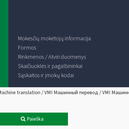
Mokesčių mokėtojų informacija
Formos
Rinkmenos / Atviri duomenys
Skaičiuoklės ir pagalbininkai
Sąskaitos ir įmokų kodai
Machine translation / VMI Машинный перевод / VMI Машин
Paieška