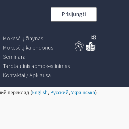
Prisijungti
Mokesčių žinynas
Mokesčių kalendorius
Seminarai
Tarptautinis apmokestinimas
Kontaktai / Apklausa
ний переклад (
English
,
Русский
,
Українська
)