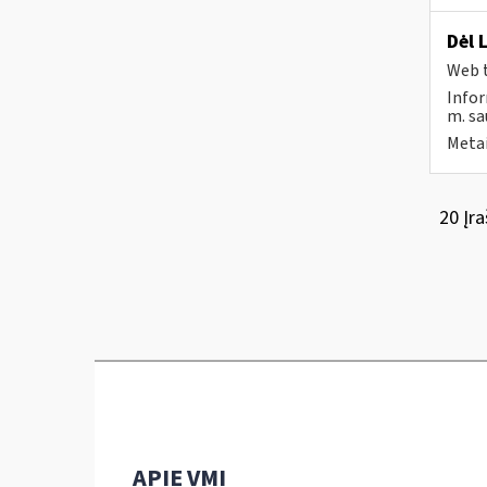
Dėl 
Web t
Infor
m. sau
Metai
20 Įra
APIE VMI