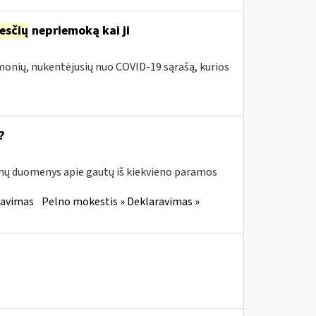
esčių
nepriemoką kai ji
įmonių, nukentėjusių nuo COVID-19 sąrašą, kurios
?
enų duomenys apie gautų iš kiekvieno paramos
ravimas
Pelno mokestis » Deklaravimas »