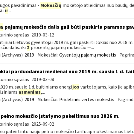
ugos pavadinimas -
Mokesčių
mokėtojo atleidimas nuo baudų, de
iai
ir
...
ia
pajamų mokesčio dalis gali būti paskirta paramos g
urinio sąrašas
2019-03-12
tiniai Lietuvos gyventojai 2019 m. gali paskirti tokias nuo 2018 
čio dalis: iki
2
procentų pajamų mokesčio —...
 (Archyvas):
2019
Mokesčiai:
Gyventojų pajamų mokestis
Pagrind
okiai parduodamai medienai nuo 2019 m. sausio 1 d. tai
urinio sąrašas
2019-03-08
019 m. sausio 1 d. buitiniams energi
jos
vartotojams, kaip jie apib
 fiziniams
asmenims
,...
 (Archyvas):
2019
Mokesčiai:
Pridėtinės vertės mokestis
Pagrindi
 pelno mokesčio įstatymo pakeitimus nuo 2026 m.
urinio sąrašas
2025-09-02
kiu patvirtintu nauju pelno mokesčio tarifu apmokestinamas Lietuv