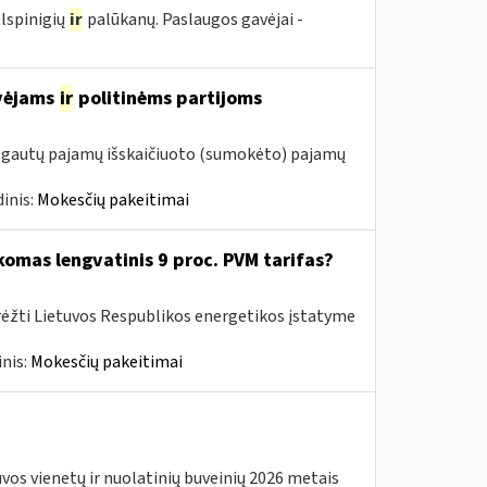
lspinigių
ir
palūkanų. Paslaugos gavėjai -
avėjams
ir
politinėms partijoms
m. gautų pajamų išskaičiuoto (sumokėto) pajamų
inis:
Mokesčių pakeitimai
komas lengvatinis 9 proc. PVM tarifas?
rėžti Lietuvos Respublikos energetikos įstatyme
nis:
Mokesčių pakeitimai
os vienetų ir nuolatinių buveinių 2026 metais