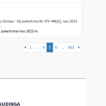
(toliau − AĮ) pakeitimu Nr. XIV-446[1], nuo 2023
..
 pakeitimai nuo 2023 m.
1
...
4
5
6
...
365
AUDINGA