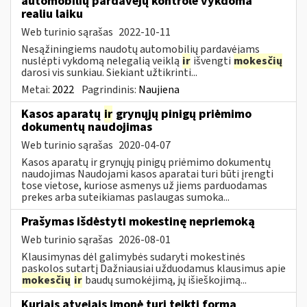
automobilių pardavėjų kontrolė vykdoma
realiu laiku
Web turinio sąrašas
2022-10-11
Nesąžiningiems naudotų automobilių pardavėjams
nuslėpti vykdomą nelegalią veiklą
ir
išvengti
mokesčių
darosi vis sunkiau. Siekiant užtikrinti...
Metai:
2022
Pagrindinis:
Naujiena
Kasos aparatų
ir
grynųjų pinigų priėmimo
dokumentų naudojimas
Web turinio sąrašas
2020-04-07
Kasos aparatų ir grynųjų pinigų priėmimo dokumentų
naudojimas Naudojami kasos aparatai turi būti įrengti
tose vietose, kuriose asmenys už jiems parduodamas
prekes arba suteikiamas paslaugas sumoka...
Prašymas išdėstyti mokestinę nepriemoką
Web turinio sąrašas
2026-08-01
Klausimynas dėl galimybės sudaryti mokestinės
paskolos sutartį Dažniausiai užduodamus klausimus apie
mokesčių
ir
baudų sumokėjimą, jų išieškojimą...
Kuriais atvejais įmonė turi teikti formą