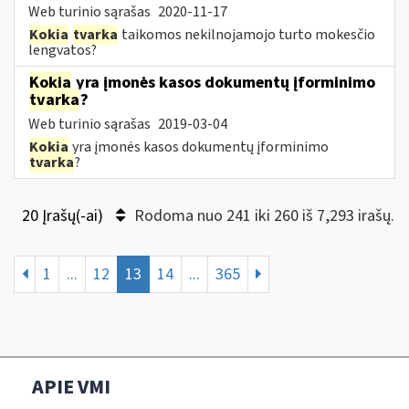
Web turinio sąrašas
2020-11-17
Kokia
tvarka
taikomos nekilnojamojo turto mokesčio
lengvatos?
Kokia
yra įmonės kasos dokumentų įforminimo
tvarka
?
Web turinio sąrašas
2019-03-04
Kokia
yra įmonės kasos dokumentų įforminimo
tvarka
?
20 Įrašų(-ai)
Rodoma nuo 241 iki 260 iš 7,293 irašų.
1
...
12
13
14
...
365
APIE VMI