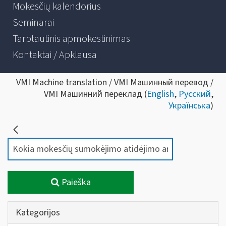
Mokesčių kalendorius
Seminarai
Tarptautinis apmokestinimas
Kontaktai / Apklausa
VMI Machine translation / VMI Машинный перевод /
VMI Машинний переклад (
English
,
Русский
,
Українська
)
Paieška
Kategorijos