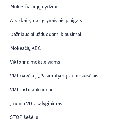
Mokesčiai ir jų dydžiai
Atsiskaitymas grynaisiais pinigais
Dažniausiai užduodami klausimai
Mokesčių ABC
Viktorina moksleiviams
VMI kviečia į „Pasimatymą su mokesčiais“
VMI turto aukcionai
Įmonių VDU palyginimas
STOP šešėliui