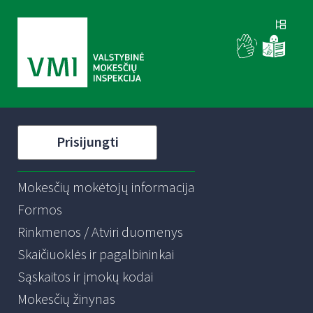
Prisijungti
Mokesčių mokėtojų informacija
Formos
Rinkmenos / Atviri duomenys
Skaičiuoklės ir pagalbininkai
Sąskaitos ir įmokų kodai
Mokesčių žinynas