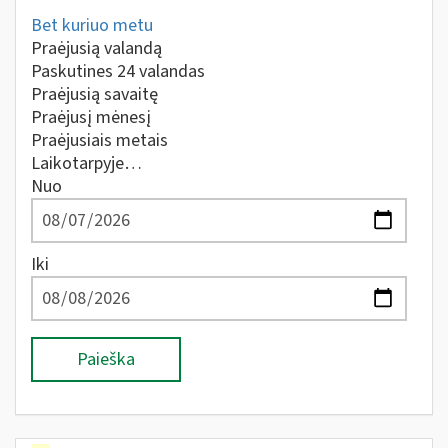
Bet kuriuo metu
Praėjusią valandą
Paskutines 24 valandas
Praėjusią savaitę
Praėjusį mėnesį
Praėjusiais metais
Laikotarpyje…
Nuo
Iki
Paieška