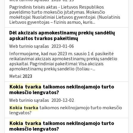
Pagrindinis teisės aktas - Lietuvos Respublikos
paveldimo turto mokesčio įstatymas. Mokesčio
mokėtojai: Nuolatiniai Lietuvos gyventojai. (Nuolatinis
Lietuvos gyventojas – fizinis asmuo, kuris...
Dėl akcizais apmokestinamų prekių sandėlių
apskaitos tvarkos pakeitimų
Web turinio sąrašas
2023-01-06
Informuojame, kad nuo 2023 m. sausio 1 d. pasikeitė
reikalavimai akcizais apmokestinamų prekių sandėlio
apskaitai. Pagrindiniai pakeitimai: Visa akcizais
apmokestinamų prekių sandėlio (toliau –...
Metai:
2023
Kokia
tvarka
taikomos nekilnojamojo turto
mokesčio lengvatos?
Web turinio sąrašas
2020-12-02
Kokia
tvarka
taikomos nekilnojamojo turto mokesčio
lengvatos?
Kokia
tvarka
taikomos nekilnojamojo turto
mokesčio lengvatos?