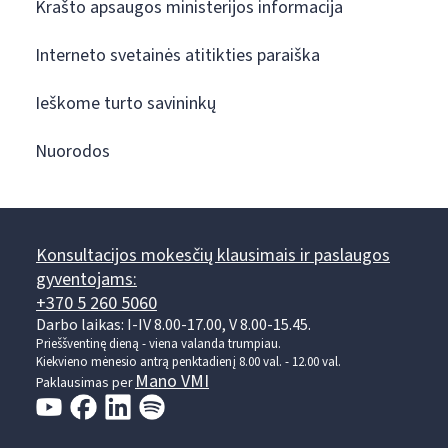
Krašto apsaugos ministerijos informacija
Interneto svetainės atitikties paraiška
Ieškome turto savininkų
Nuorodos
Konsultacijos mokesčių klausimais ir paslaugos
gyventojams:
+370 5 260 5060
Darbo laikas: I-IV 8.00-17.00, V 8.00-15.45.
Prieššventinę dieną - viena valanda trumpiau.
Kiekvieno mėnesio antrą penktadienį 8.00 val. - 12.00 val.
Mano VMI
Paklausimas per