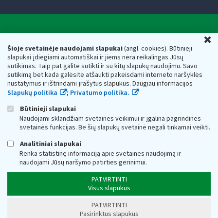
Valstybinė mokesčių inspekcija prie Lietuvos
U
Respublikos finansų ministerijos
Šioje svetainėje naudojami slapukai
(angl. cookies). Būtinieji
slapukai įdiegiami automatiškai ir jiems nėra reikalingas Jūsų
Biudžetinė įstaiga. Juridinio asmens kodas — 188659752,
sutikimas. Taip pat galite sutikti ir su kitų slapukų naudojimu. Savo
adresas: Vasario 16-osios g. 14, 01107 Vilnius, Lietuva, el.paštas:
sutikimą bet kada galėsite atšaukti pakeisdami interneto naršyklės
vmi@vmi.lt
, E. pristatymo dėžutės adresas 188659752
nustatymus ir ištrindami įrašytus slapukus. Daugiau informacijos
Duomenys apie Valstybinę mokesčių inspekciją prie Lietuvos
Slapukų politika
;
Privatumo politika.
Respublikos finansų ministerijos kaupiami ir saugomi Juridinių
asmenų registre
Būtinieji slapukai
Naudojami sklandžiam svetainės veikimui ir įgalina pagrindines
svetainės funkcijas. Be šių slapukų svetainė negali tinkamai veikti.
Analitiniai slapukai
Renka statistinę informaciją apie svetainės naudojimą ir
naudojami Jūsų naršymo patirties gerinimui.
PATVIRTINTI
Visus slapukus
PATVIRTINTI
Pasirinktus slapukus