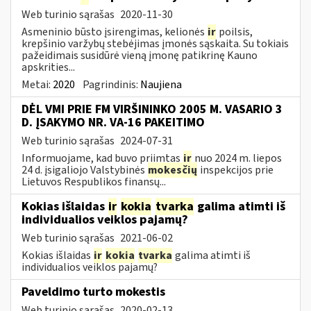
Web turinio sąrašas
2020-11-30
Asmeninio būsto įsirengimas, kelionės
ir
poilsis,
krepšinio varžybų stebėjimas įmonės sąskaita. Su tokiais
pažeidimais susidūrė vieną įmonę patikrinę Kauno
apskrities...
Metai:
2020
Pagrindinis:
Naujiena
DĖL VMI PRIE FM VIRŠININKO 2005 M. VASARIO 3
D. ĮSAKYMO NR. VA-16 PAKEITIMO
Web turinio sąrašas
2024-07-31
Informuojame, kad buvo priimtas
ir
nuo 2024 m. liepos
24 d. įsigaliojo Valstybinės
mokesčių
inspekcijos prie
Lietuvos Respublikos finansų...
Kokias išlaidas
ir
kokia
tvarka
galima atimti iš
individualios veiklos pajamų?
Web turinio sąrašas
2021-06-02
Kokias išlaidas
ir
kokia
tvarka
galima atimti iš
individualios veiklos pajamų?
Paveldimo turto mokestis
Web turinio sąrašas
2020-02-13