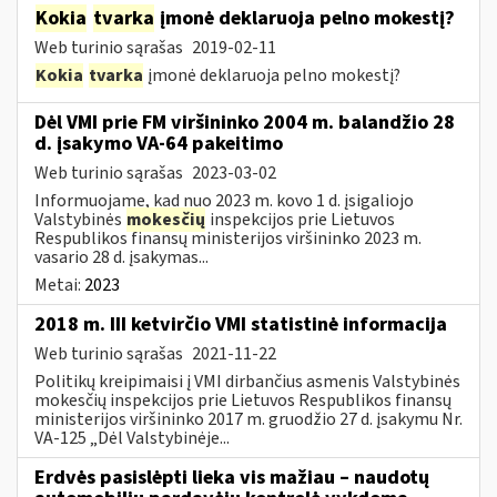
Kokia
tvarka
įmonė deklaruoja pelno mokestį?
Web turinio sąrašas
2019-02-11
Kokia
tvarka
įmonė deklaruoja pelno mokestį?
Dėl VMI prie FM viršininko 2004 m. balandžio 28
d. įsakymo VA-64 pakeitimo
Web turinio sąrašas
2023-03-02
Informuojame, kad nuo 2023 m. kovo 1 d. įsigaliojo
Valstybinės
mokesčių
inspekcijos prie Lietuvos
Respublikos finansų ministerijos viršininko 2023 m.
vasario 28 d. įsakymas...
Metai:
2023
2018 m. III ketvirčio VMI statistinė informacija
Web turinio sąrašas
2021-11-22
Politikų kreipimaisi į VMI dirbančius asmenis Valstybinės
mokesčių inspekcijos prie Lietuvos Respublikos finansų
ministerijos viršininko 2017 m. gruodžio 27 d. įsakymu Nr.
VA-125 „Dėl Valstybinėje...
Erdvės pasislėpti lieka vis mažiau – naudotų