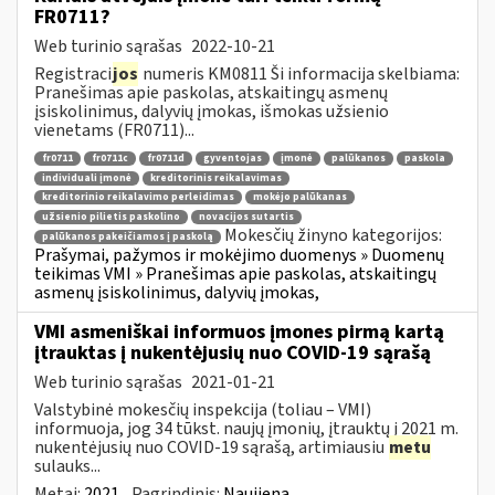
FR0711?
Web turinio sąrašas
2022-10-21
Registraci
jos
numeris KM0811 Ši informacija skelbiama:
Pranešimas apie paskolas, atskaitingų asmenų
įsiskolinimus, dalyvių įmokas, išmokas užsienio
vienetams (FR0711)...
fr0711
fr0711c
fr0711d
gyventojas
įmonė
palūkanos
paskola
individuali įmonė
kreditorinis reikalavimas
kreditorinio reikalavimo perleidimas
mokėjo palūkanas
užsienio pilietis paskolino
novacijos sutartis
Mokesčių žinyno kategorijos:
palūkanos pakeičiamos į paskolą
Prašymai, pažymos ir mokėjimo duomenys » Duomenų
teikimas VMI » Pranešimas apie paskolas, atskaitingų
asmenų įsiskolinimus, dalyvių įmokas,
VMI asmeniškai informuos įmones pirmą kartą
įtrauktas į nukentėjusių nuo COVID-19 sąrašą
Web turinio sąrašas
2021-01-21
Valstybinė mokesčių inspekcija (toliau – VMI)
informuoja, jog 34 tūkst. naujų įmonių, įtrauktų į 2021 m.
nukentėjusių nuo COVID-19 sąrašą, artimiausiu
metu
sulauks...
Metai:
2021
Pagrindinis:
Naujiena