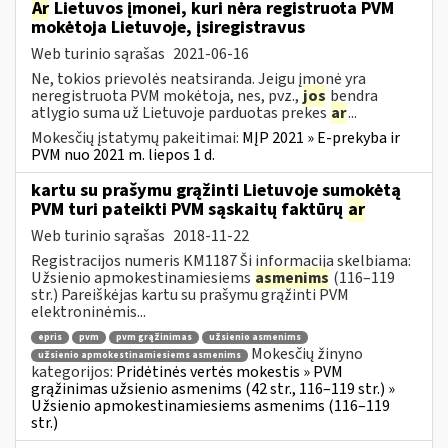
Ar
Lietuvos įmonei, kuri nėra registruota PVM
mokėtoja Lietuvoje, įsiregistravus
Web turinio sąrašas
2021-06-16
Ne, tokios prievolės neatsiranda. Jeigu įmonė yra
neregistruota PVM mokėtoja, nes, pvz.,
jos
bendra
atlygio suma už Lietuvoje parduotas prekes
ar
...
Mokesčių įstatymų pakeitimai:
MĮP 2021 » E-prekyba ir
PVM nuo 2021 m. liepos 1 d.
kartu su prašymu grąžinti Lietuvoje sumokėtą
PVM turi pateikti PVM sąskaitų faktūrų
ar
Web turinio sąrašas
2018-11-22
Registracijos numeris KM1187 Ši informacija skelbiama:
Užsienio apmokestinamiesiems
asmenims
(116–119
str.) Pareiškėjas kartu su prašymu grąžinti PVM
elektroninėmis...
epris
pvm
pvm grąžinimas
užsienio asmenims
Mokesčių žinyno
užsienio apmokestinamiesiems asmenims
kategorijos:
Pridėtinės vertės mokestis » PVM
grąžinimas užsienio asmenims (42 str., 116–119 str.) »
Užsienio apmokestinamiesiems asmenims (116–119
str.)