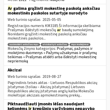
Ar
galima grąžinti mokestinę paskolą anksčiau
mokestinės paskolos sutartyje nurodyto
Web turinio sąrašas
2025-05-05
Registracijos numeris KM3185 Ši informacija skelbiama:
Prašymas išdėstyti mokesčių
ar
baudų sumokėjimą
Norėdami grąžinti mokestinę paskolą anksčiau
mokestinės paskolos...
susimokėti anksčiau mps
atsiskaityti anksčiau
mps mokėjimai
Mokesčių žinyno kategorijos:
Prašymai, pažymos ir
mokėjimo duomenys » Pažymų užsakymas ir prašymų
teikimas » Prašymas atidėti arba išdėstyti mokestinę
nepriemoką
Akcizai
Web turinio sąrašas
2019-08-27
Pagrindinis teisės aktas - Lietuvos Respublikos akcizų
įstatymas (toliau – Akcizų įstatymas) Lietuvos
Respublikos akcizų įstatymas anglų kalba Mokesčio
mokėtojai: akcizais apmokestinamų prekių...
Piktnaudžiauti įmonės lėšas naudojant
kelionėms
ir
krepšinio varžyboms nepavyko