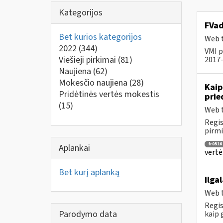
Kategorijos
FVad
Bet kurios kategorijos
Web t
2022
(344)
VMI p
Viešieji pirkimai
(81)
2017-
Naujiena
(62)
Mokesčio naujiena
(28)
Kaip
Pridėtinės vertės mokestis
prie
(15)
Web t
Regis
pirmi
fr0516
Aplankai
vertė
Bet kurį aplanką
ilga
Web t
Regis
Parodymo data
kaip