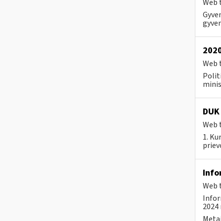
Web t
Gyven
gyven
2020
Web t
Polit
minis
DUK
Web t
1. Ku
priev
Info
Web t
Infor
2024 
Metai