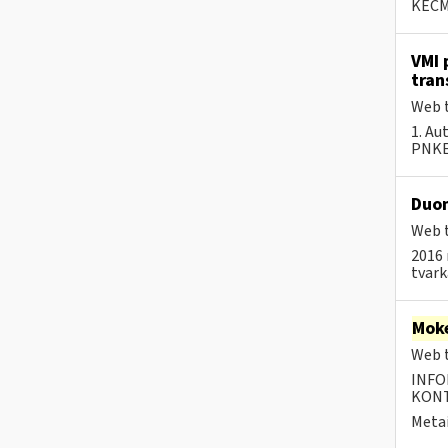
KECMF
VMI 
tran
Web t
1. Au
PNKEC
Duom
Web t
2016 
tvar
Moke
Web t
INFO
KONTA
Metai