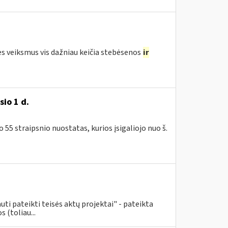
ės veiksmus vis dažniau keičia stebėsenos
ir
io 1 d.
5 straipsnio nuostatas, kurios įsigaliojo nuo š.
uti pateikti teisės aktų projektai" - pateikta
 (toliau...