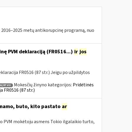
2016–2025 metų antikorupcinę programą, nuo
nę PVM deklaraciją (FR0516...)
ir
jos
aracija FR0516 (87 str.) Jeigu po užpildytos
Mokesčių žinyno kategorijos:
Pridėtinės
į 87 str
a FR0516 (87 str.)
o namo, buto, kito pastato
ar
io PVM mokėtoju asmens Tokio ilgalaikio turto,