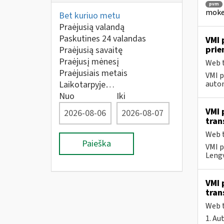
pvm
mokes
Bet kuriuo metu
Praėjusią valandą
Paskutines 24 valandas
VMI 
pri
Praėjusią savaitę
Praėjusį mėnesį
Web t
Praėjusiais metais
VMI p
Laikotarpyje…
autom
Nuo
Iki
VMI 
tran
Web t
Paieška
VMI p
Lengv
VMI 
tran
Web t
1. Au