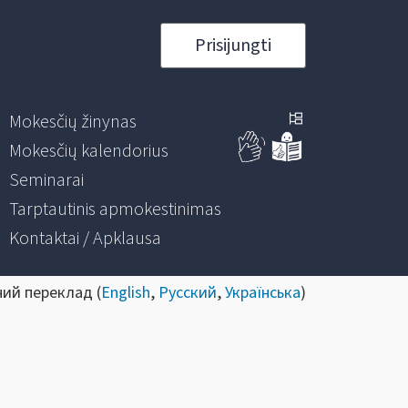
Prisijungti
Mokesčių žinynas
Mokesčių kalendorius
Seminarai
Tarptautinis apmokestinimas
Kontaktai / Apklausa
ний переклад (
English
,
Русский
,
Українська
)