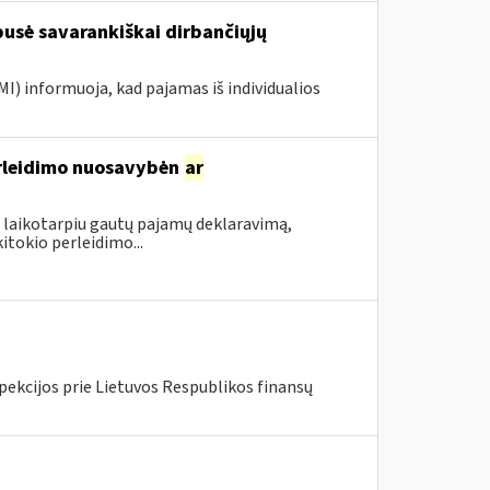
 pusė savarankiškai dirbančiųjų
MI) informuoja, kad pajamas iš individualios
rleidimo nuosavybėn
ar
 laikotarpiu gautų pajamų deklaravimą,
itokio perleidimo...
pekcijos prie Lietuvos Respublikos finansų