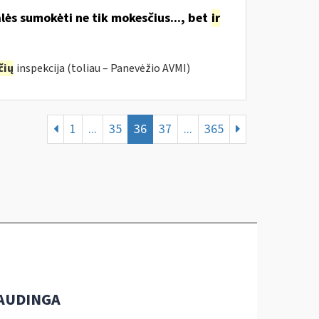
lės sumokėti ne tik mokesčius..., bet
ir
čių
inspekcija (toliau – Panevėžio AVMI)
1
...
35
36
37
...
365
AUDINGA