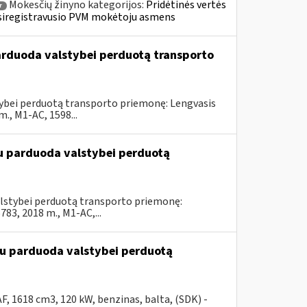
Mokesčių žinyno kategorijos:
Pridėtinės vertės
r
» Įsiregistravusio PVM mokėtoju asmens
parduoda valstybei perduotą transporto
stybei perduotą transporto priemonę: Lengvasis
, M1-AC, 1598...
du parduoda valstybei perduotą
valstybei perduotą transporto priemonę:
3, 2018 m., M1-AC,...
ūdu parduoda valstybei perduotą
, 1618 cm3, 120 kW, benzinas, balta, (SDK) -