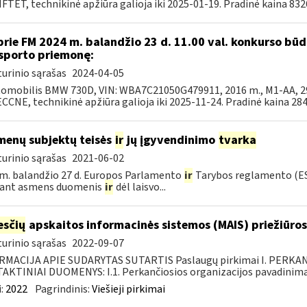
TET, technikinė apžiūra galioja iki 2025-01-19. Pradinė kaina 8326,
prie FM 2024 m. balandžio 23 d. 11.00 val. konkurso b
sporto priemonę:
urinio sąrašas
2024-04-05
tomobilis BMW 730D, VIN: WBA7C21050G479911, 2016 m., M1-AA, 299
CNE, technikinė apžiūra galioja iki 2025-11-24. Pradinė kaina 2844
enų subjektų teisės
ir
jų įgyvendinimo
tvarka
urinio sąrašas
2021-06-02
m. balandžio 27 d. Europos Parlamento
ir
Tarybos reglamento (ES
kant asmens duomenis
ir
dėl laisvo...
sčių
apskaitos informacinės sistemos (MAIS) priežiūros
urinio sąrašas
2022-09-07
RMACIJA APIE SUDARYTAS SUTARTIS Paslaugų pirkimai I. PERK
KTINIAI DUOMENYS: I.1. Perkančiosios organizacijos pavadinimas
:
2022
Pagrindinis:
Viešieji pirkimai