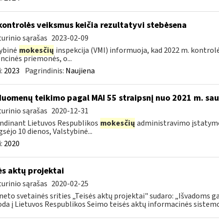
kontrolės veiksmus keičia rezultatyvi stebėsena
urinio sąrašas
2023-02-09
ybinė
mokesčių
inspekcija (VMI) informuoja, kad 2022 m. kontrol
ncinės priemonės, o...
:
2023
Pagrindinis:
Naujiena
duomenų teikimo pagal MAI 55 straipsnį nuo 2021 m. saus
urinio sąrašas
2020-12-31
ndinant Lietuvos Respublikos
mokesčių
administravimo įstatymo 5
gsėjo 10 dienos, Valstybinė...
:
2020
ės aktų projektai
urinio sąrašas
2020-02-25
neto svetainės srities „Teisės aktų projektai" sudaro: „Išvadoms ga
da į Lietuvos Respublikos Seimo teisės aktų informacinės sistemos