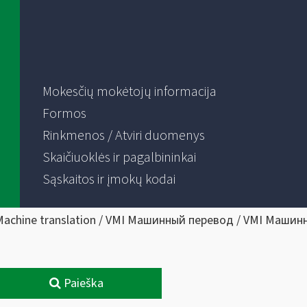
Mokesčių mokėtojų informacija
Formos
Rinkmenos / Atviri duomenys
Skaičiuoklės ir pagalbininkai
Sąskaitos ir įmokų kodai
Machine translation / VMI Машинный перевод / VMI Машин
Paieška