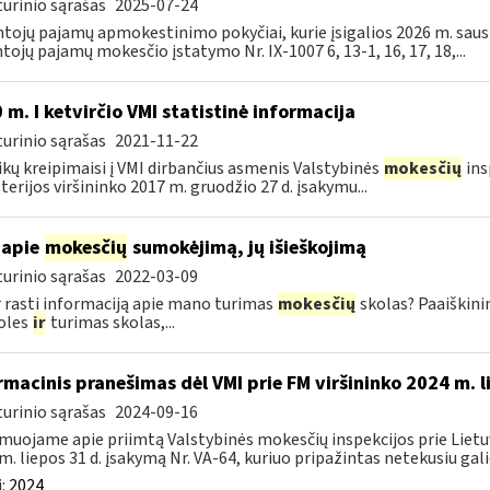
urinio sąrašas
2025-07-24
tojų pajamų apmokestinimo pokyčiai, kurie įsigalios 2026 m. sausio
tojų pajamų mokesčio įstatymo Nr. IX-1007 6, 13-1, 16, 17, 18,...
 m. I ketvirčio VMI statistinė informacija
urinio sąrašas
2021-11-22
ikų kreipimaisi į VMI dirbančius asmenis Valstybinės
mokesčių
ins
terijos viršininko 2017 m. gruodžio 27 d. įsakymu...
 apie
mokesčių
sumokėjimą, jų išieškojimą
urinio sąrašas
2022-03-09
r rasti informaciją apie mano turimas
mokesčių
skolas? Paaiškini
oles
ir
turimas skolas,...
rmacinis pranešimas dėl VMI prie FM viršininko 2024 m. l
urinio sąrašas
2024-09-16
muojame apie priimtą Valstybinės mokesčių inspekcijos prie Lietuv
m. liepos 31 d. įsakymą Nr. VA-64, kuriuo pripažintas netekusiu galio
:
2024