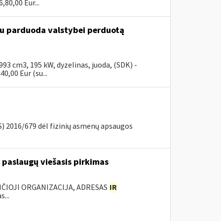
80,00 Eur...
ūdu parduoda valstybei perduotą
3 cm3, 195 kW, dyzelinas, juoda, (SDK) -
0,00 Eur (su...
) 2016/679 dėl fizinių asmenų apsaugos
 paslaugų viešasis pirkimas
ANČIOJI ORGANIZACIJA, ADRESAS
IR
...