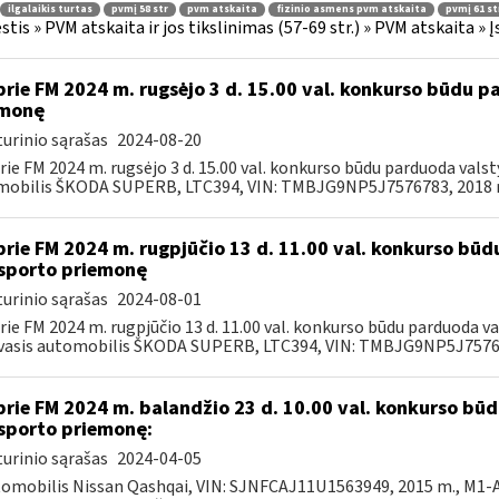
ilgalaikis turtas
pvmį 58 str
pvm atskaita
fizinio asmens pvm atskaita
pvmį 61 st
tis » PVM atskaita ir jos tikslinimas (57-69 str.) » PVM atskaita 
prie FM 2024 m. rugsėjo 3 d. 15.00 val. konkurso būdu 
emonę
urinio sąrašas
2024-08-20
rie FM 2024 m. rugsėjo 3 d. 15.00 val. konkurso būdu parduoda val
obilis ŠKODA SUPERB, LTC394, VIN: TMBJG9NP5J7576783, 2018 m.
prie FM 2024 m. rugpjūčio 13 d. 11.00 val. konkurso bū
sporto priemonę
urinio sąrašas
2024-08-01
rie FM 2024 m. rugpjūčio 13 d. 11.00 val. konkurso būdu parduoda 
asis automobilis ŠKODA SUPERB, LTC394, VIN: TMBJG9NP5J757678
prie FM 2024 m. balandžio 23 d. 10.00 val. konkurso b
sporto priemonę:
urinio sąrašas
2024-04-05
tomobilis Nissan Qashqai, VIN: SJNFCAJ11U1563949, 2015 m., M1-AF