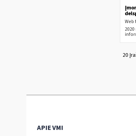
Įmon
dels
Web t
2020 
infor
20 Įra
APIE VMI