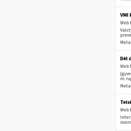
VMI 
Web t
Valst
preve
Metai
Dėl 
Web t
Įgyve
m. ru
Metai
Teis
Web t
Inter
nuoro