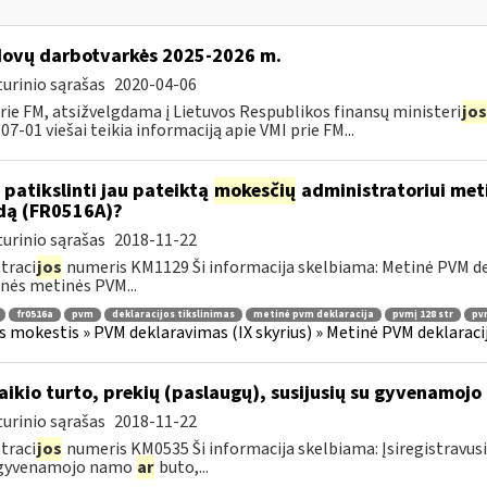
ovų darbotvarkės 2025-2026 m.
urinio sąrašas
2020-04-06
rie FM, atsižvelgdama į Lietuvos Respublikos finansų ministeri
jos
07-01 viešai teikia informaciją apie VMI prie FM...
 patikslinti jau pateiktą
mokesčių
administratoriui meti
dą (FR0516A)?
urinio sąrašas
2018-11-22
traci
jos
numeris KM1129 Ši informacija skelbiama: Metinė PVM dekl
nės metinės PVM...
fr0516a
pvm
deklaracijos tikslinimas
metinė pvm deklaracija
pvmį 128 str
pvm
s mokestis » PVM deklaravimas (IX skyrius) » Metinė PVM deklaracij
laikio turto, prekių (paslaugų), susijusių su gyvenamoj
urinio sąrašas
2018-11-22
traci
jos
numeris KM0535 Ši informacija skelbiama: Įsiregistravus
 gyvenamojo namo
ar
buto,...