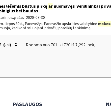
ės lėšomis būstus pirkę
ar
nuomavęsi verslininkai priva
pinigius bei baudas
urinio sąrašas
2020-07-30
m. liepos 30 d., Panevėžys. Panevėžio apskrities valstybinė
mokes
muoja, kad kontroliuojant privačių poreikių tenkinimą...
šų(-ai)
Rodoma nuo 701 iki 720 iš 7,292 irašų.
PASLAUGOS
N