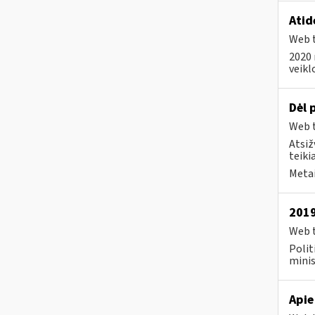
Atid
Web t
2020 
veikl
Dėl 
Web t
Atsiž
teiki
Metai
2019
Web t
Polit
minis
Apie