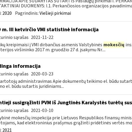
RMACIJA APIE SUDARYTAS SUTARTIS Paslaugų pirkimai I. PERK
KTINIAI DUOMENYS: I.1. Perkančiosios organizacijos pavadinimas
:
2020
Pagrindinis:
Viešieji pirkimai
 m. III ketvirčio VMI statistinė informacija
urinio sąrašas
2021-11-22
ikų kreipimaisi į VMI dirbančius asmenis Valstybinės
mokesčių
ins
terijos viršininko 2017 m. gruodžio 27 d. įsakymu Nr....
inga informacija
urinio sąrašas
2020-03-23
artotojų administravimas Apie dokumentų teikimo el. būdu sutar
mo el. būdu sutartis juridiniams...
ntieji susigrąžinti PVM iš Jungtinės Karalystės turėtų sus
urinio sąrašas
2021-03-10
ybinė mokesčių inspekcija prie Lietuvos Respublikos finansų minis
ojams, kad elektroninius prašymus grąžinti pridėtinės vertės moke
:
2021