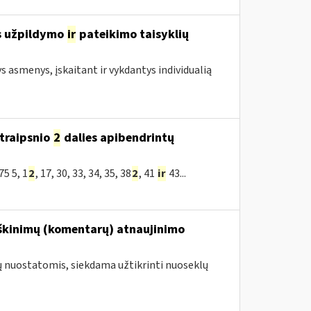
s užpildymo
ir
pateikimo taisyklių
ys asmenys, įskaitant ir vykdantys individualią
traipsnio
2
dalies apibendrintų
5 5, 1
2
, 17, 30, 33, 34, 35, 38
2
, 41
ir
43...
škinimų (komentarų) atnaujinimo
ų nuostatomis, siekdama užtikrinti nuoseklų