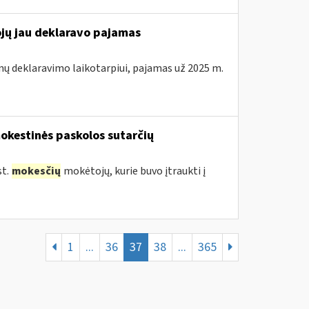
ojų jau deklaravo pajamas
mų deklaravimo laikotarpiui, pajamas už 2025 m.
okestinės paskolos sutarčių
st.
mokesčių
mokėtojų, kurie buvo įtraukti į
1
...
36
37
38
...
365