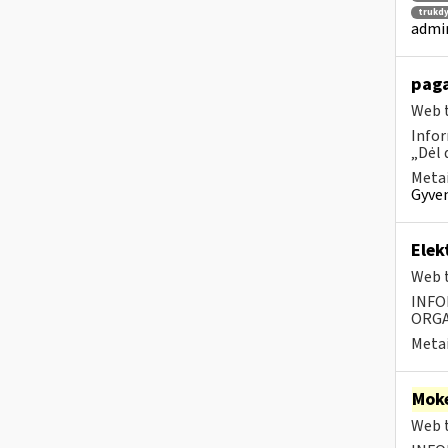
trukd
admin
paga
Web t
Infor
„Dėl 
Metai
Gyven
Elek
Web t
INFO
ORGA
Metai
Moke
Web t