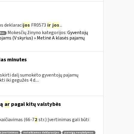
s deklaraci
jos
FR0573
ir
jos
...
Mokesčių žinyno kategorijos:
Gyventojų
das
jams (V skyrius) » Metinė A klasės pajamų
ias minutes
skirti dalį sumokėto gyventojų pajamų
 iki gegužės 4 d....
mą
ar
pagal kitų valstybės
aičiavimas (66-7
2
str.) Įvertinimas gali būti
 įvertinimas
neteikiamos deklaracijos
pareigų nevykdymas