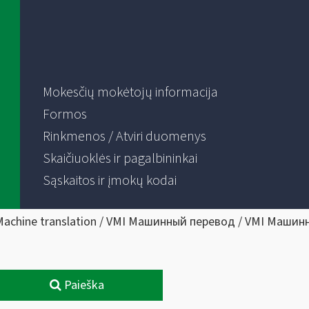
Mokesčių mokėtojų informacija
Formos
Rinkmenos / Atviri duomenys
Skaičiuoklės ir pagalbininkai
Sąskaitos ir įmokų kodai
Machine translation / VMI Машинный перевод / VMI Машин
Paieška