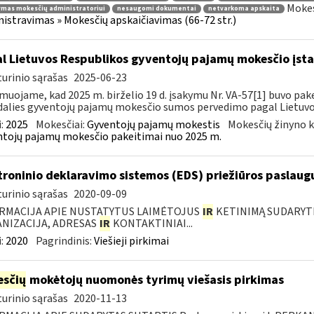
Mokes
ymas mokesčių administratoriui
nesaugomi dokumentai
netvarkoma apskaita
istravimas » Mokesčių apskaičiavimas (66-72 str.)
l Lietuvos Respublikos gyventojų pajamų mokesčio įs
urinio sąrašas
2025-06-23
muojame, kad 2025 m. birželio 19 d. įsakymu Nr. VA-57[1] buvo pake
dalies gyventojų pajamų mokesčio sumos pervedimo pagal Lietuvos
:
2025
Mokesčiai:
Gyventojų pajamų mokestis
Mokesčių žinyno k
tojų pajamų mokesčio pakeitimai nuo 2025 m.
troninio deklaravimo sistemos (EDS) priežiūros paslaugų
urinio sąrašas
2020-09-09
RMACIJA APIE NUSTATYTUS LAIMĖTOJUS
IR
KETINIMĄ SUDARYTI 
NIZACIJA, ADRESAS
IR
KONTAKTINIAI...
:
2020
Pagrindinis:
Viešieji pirkimai
sčių
mokėtojų nuomonės tyrimų viešasis pirkimas
urinio sąrašas
2020-11-13