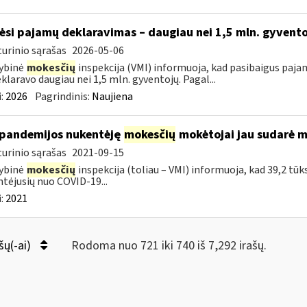
ėsi pajamų deklaravimas – daugiau nei 1,5 mln. gyvent
urinio sąrašas
2026-05-06
ybinė
mokesčių
inspekcija (VMI) informuoja, kad pasibaigus paja
eklaravo daugiau nei 1,5 mln. gyventojų. Pagal...
:
2026
Pagrindinis:
Naujiena
pandemijos nukentėję
mokesčių
mokėtojai jau sudarė m
urinio sąrašas
2021-09-15
ybinė
mokesčių
inspekcija (toliau – VMI) informuoja, kad 39,2 tūk
tėjusių nuo COVID-19...
:
2021
šų(-ai)
Rodoma nuo 721 iki 740 iš 7,292 irašų.