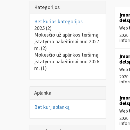
Kategorijos
Įmon
dels
Bet kurios kategorijos
2025
(2)
Web t
Mokesčio už aplinkos teršimą
2020 
infor
įstatymo pakeitimai nuo 2027
m.
(2)
Mokesčio už aplinkos teršimą
Įmon
įstatymo pakeitimai nuo 2026
dels
m.
(1)
Web t
2020 
infor
Aplankai
Įmon
dels
Bet kurį aplanką
Web t
2020 
infor