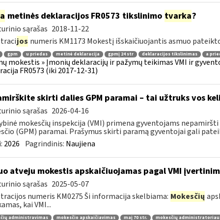
ia
metinės deklaracijos FR0573 tikslinimo
tvarka
?
urinio sąrašas
2018-11-22
traci
jos
numeris KM1173 Mokestį išskaičiuojantis asmuo pateikto
gpm
u priedas
metinė deklaracija
gpmį 24 str
deklaracijos tikslinimas
a prie
ų mokestis » Įmonių deklaracijų ir pažymų teikimas VMI ir gyvento
racija FR0573 (iki 2017-12-31)
mirškite skirti dalies GPM paramai – tai užtruks vos kel
urinio sąrašas
2026-04-16
ybinė mokesčių inspekcija (VMI) primena gyventojams nepamiršti 
čio (GPM) paramai. Prašymus skirti paramą gyventojai gali pateikti
:
2026
Pagrindinis:
Naujiena
uo atveju mokestis apskaičiuojamas pagal VMI įvertini
urinio sąrašas
2025-05-07
tracijos numeris KM0275 Ši informacija skelbiama:
Mokesčių
apsk
kamas, kai VMI...
čių administravimas
mokesčio apskaičiavimas
maį 70 str.
mokesčių administratoriaus