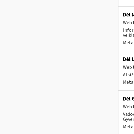
Dėl 
Web t
Infor
veikl
Metai
Dėl 
Web t
Atsiž
Metai
Dėl 
Web t
Vado
Gyven
Metai