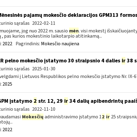
Mėnesinės pajamų mokesčio deklaracijos GPM313 formo
urinio sąrašas
2022-02-11
muojame, jog nuo 2022 m. sausio
mėn
. visi mokestį išskaičiuojant
ą , pas kurios mokestinio laikotarpio atitinkamą...
:
2022
Pagrindinis:
Mokesčio naujiena
LR pelno mokesčio įstatymo 30 straipsnio 4 dalies
ir
38 s
urinio sąrašas
2025-01-30
velgdami į Lietuvos Respublikos pelno mokesčio įstatymo Nr. IX-67
:
2025
GPM įstatymo
2
str. 12, 29
ir
34 dalių apibendrintų paai
urinio sąrašas
2022-11-10
vaudamasi
Mokesčių
administravimo įstatymo 1
2
ir
25 straipsni
tojų...
:
2022