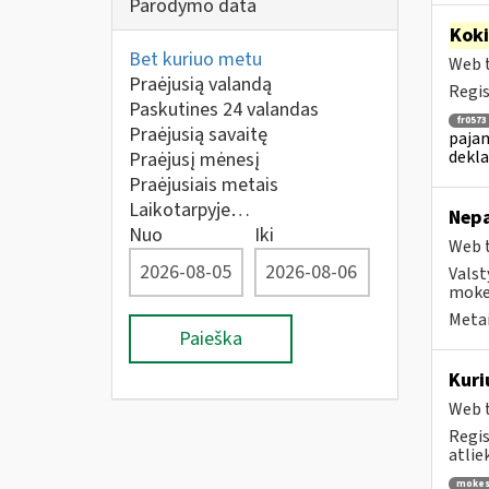
Parodymo data
Kok
Bet kuriuo metu
Web t
Praėjusią valandą
Regis
Paskutines 24 valandas
fr0573
Praėjusią savaitę
pajam
dekla
Praėjusį mėnesį
Praėjusiais metais
Laikotarpyje…
Nepa
Nuo
Iki
Web t
Valst
mokes
Metai
Paieška
Kuri
Web t
Regis
atlie
mokes