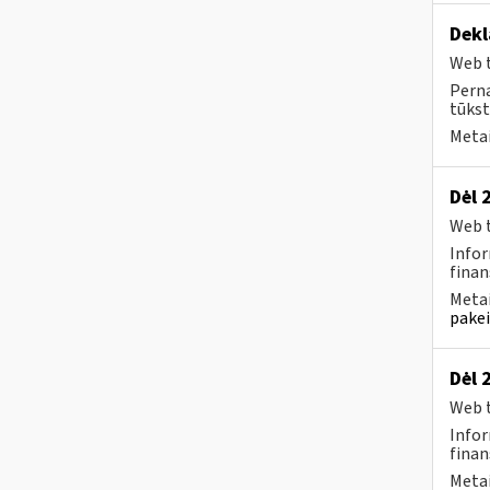
Dekl
Web t
Perna
tūkst
Metai
Dėl 
Web t
Infor
finan
Metai
pakei
Dėl 
Web t
Infor
finan
Metai