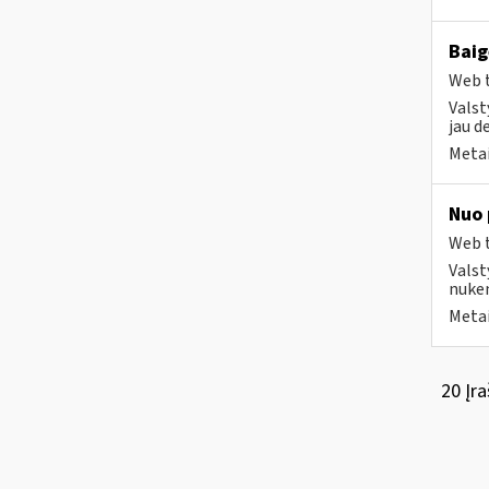
Baig
Web t
Valst
jau d
Metai
Nuo 
Web t
Valst
nuken
Metai
20 Įra