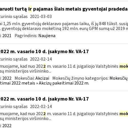
aruoti turtą
ir
pajamas šiais metais gyventojai pradeda 
urinio sąrašas
2021-03-03
i 1,25 mln. gyventojų deklaravo pajamas laiku, iš jų 848 tūkst. su
. gyventojų deklaravo mokėtiną 192 mln. eurų GPM sumą už 2019 m.
:
2021
Pagrindinis:
Naujiena
2022 m. vasario 10 d. įsakymo Nr. VA-17
urinio sąrašas
2022-02-14
muojame, kad nuo 202
2
m. vasario 11 d. įsigaliojo Valstybinės
mok
sų ministerijos viršininko...
:
2022
Mokesčiai:
Akcizai
Mokesčių žinyno kategorijos:
Mokesčių 
timai 2022 metais » Akcizų pakeitimai 2022 m.
2022 m. vasario 10 d. įsakymo Nr. VA-17
urinio sąrašas
2022-02-14
muojame, kad nuo 202
2
m. vasario 11 d. įsigaliojo Valstybinės
mok
sų ministerijos viršininko...
:
2022