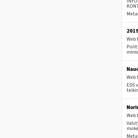
INFO
KONTA
Metai
2019
Web t
Polit
minis
Naud
Web t
EDS v
teiki
Nori
Web t
Valst
mokėt
Metai