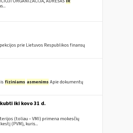
ANČIOJI ORGANIZACIJA, ADRESAS
IR
...
pekcijos prie Lietuvos Respublikos finansų
tis
fiziniams
asmenims
Apie dokumentų
kubti iki kovo 31 d.
terijos (toliau – VMI) primena mokesčių
stį (PVM), kuris...