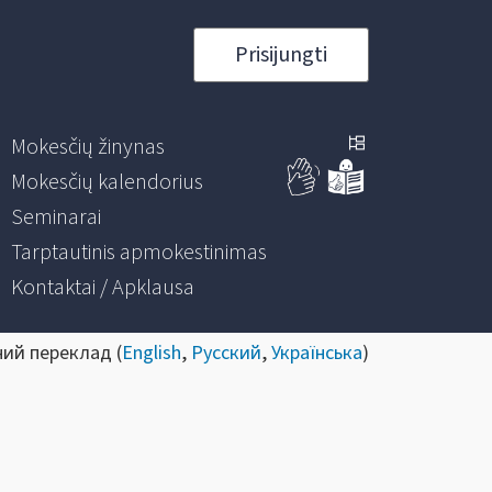
Prisijungti
Mokesčių žinynas
Mokesčių kalendorius
Seminarai
Tarptautinis apmokestinimas
Kontaktai / Apklausa
ний переклад (
English
,
Русский
,
Українська
)