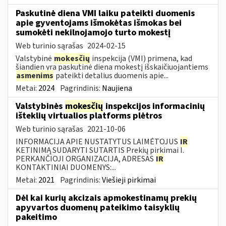
Paskutinė diena VMI laiku pateikti duomenis
apie gyventojams išmokėtas išmokas bei
sumokėti nekilnojamojo turto mokestį
Web turinio sąrašas
2024-02-15
Valstybinė
mokesčių
inspekcija (VMI) primena, kad
šiandien yra paskutinė diena mokestį išskaičiuojantiems
asmenims
pateikti detalius duomenis apie...
Metai:
2024
Pagrindinis:
Naujiena
Valstybinės
mokesčių
inspekcijos informacinių
išteklių virtualios platforms plėtros
Web turinio sąrašas
2021-10-06
INFORMACIJA APIE NUSTATYTUS LAIMĖTOJUS
IR
KETINIMĄ SUDARYTI SUTARTIS Prekių pirkimai I.
PERKANČIOJI ORGANIZACIJA, ADRESAS
IR
KONTAKTINIAI DUOMENYS:...
Metai:
2021
Pagrindinis:
Viešieji pirkimai
Dėl kai kurių akcizais apmokestinamų prekių
apyvartos duomenų pateikimo taisyklių
pakeitimo