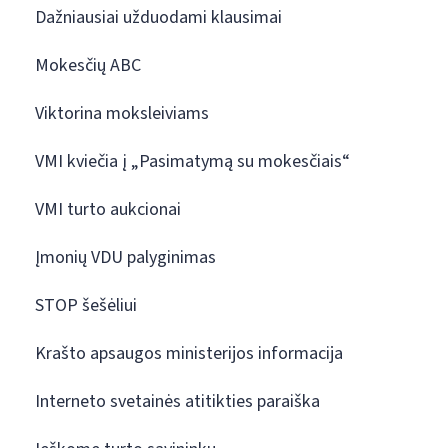
Dažniausiai užduodami klausimai
Mokesčių ABC
Viktorina moksleiviams
VMI kviečia į „Pasimatymą su mokesčiais“
VMI turto aukcionai
Įmonių VDU palyginimas
STOP šešėliui
Krašto apsaugos ministerijos informacija
Interneto svetainės atitikties paraiška