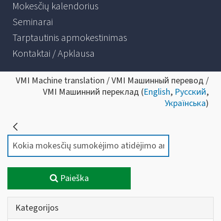
Mokesčių kalendorius
Seminarai
Tarptautinis apmokestinimas
Kontaktai / Apklausa
VMI Machine translation / VMI Машинный перевод /
VMI Машинний переклад (
English
,
Русский
,
Українська
)
Paieška
Kategorijos