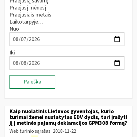
Praėjusią savaitę
Praėjusį mėnesį
Praėjusiais metais
Laikotarpyje…
Nuo
Iki
Paieška
Kaip nuolatinis Lietuvos gyventojas, kurio
turimai žemei nustatytas EDV dydis, turi įrašyti
jį į metinės pajamų deklaracijos GPM308 formą?
Web turinio sąrašas
2018-11-22