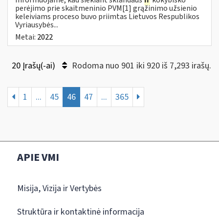
perėjimo prie skaitmeninio PVM[1] grąžinimo užsienio
keleiviams proceso buvo priimtas Lietuvos Respublikos
Vyriausybės...
Metai:
2022
20 Įrašų(-ai)
Rodoma nuo 901 iki 920 iš 7,293 irašų.
1
...
45
46
47
...
365
APIE VMI
Misija, Vizija ir Vertybės
Struktūra ir kontaktinė informacija