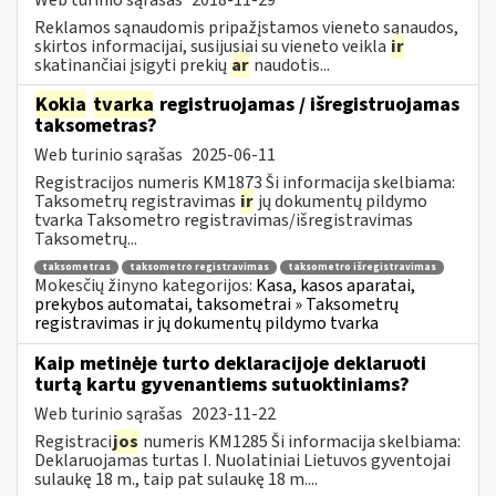
Reklamos sąnaudomis pripažįstamos vieneto sąnaudos,
skirtos informacijai, susijusiai su vieneto veikla
ir
skatinančiai įsigyti prekių
ar
naudotis...
Kokia
tvarka
registruojamas / išregistruojamas
taksometras?
Web turinio sąrašas
2025-06-11
Registracijos numeris KM1873 Ši informacija skelbiama:
Taksometrų registravimas
ir
jų dokumentų pildymo
tvarka Taksometro registravimas/išregistravimas
Taksometrų...
taksometras
taksometro registravimas
taksometro išregistravimas
Mokesčių žinyno kategorijos:
Kasa, kasos aparatai,
prekybos automatai, taksometrai » Taksometrų
registravimas ir jų dokumentų pildymo tvarka
Kaip metinėje turto deklaracijoje deklaruoti
turtą kartu gyvenantiems sutuoktiniams?
Web turinio sąrašas
2023-11-22
Registraci
jos
numeris KM1285 Ši informacija skelbiama:
Deklaruojamas turtas I. Nuolatiniai Lietuvos gyventojai
sulaukę 18 m., taip pat sulaukę 18 m....