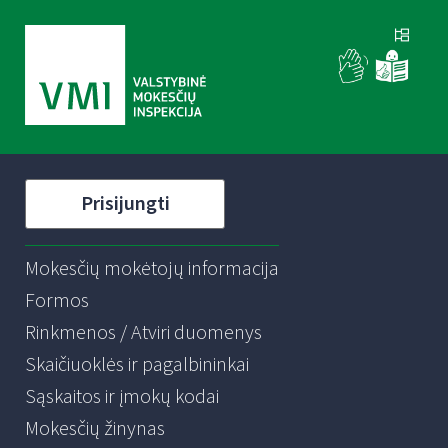
Prisijungti
Mokesčių mokėtojų informacija
Formos
Rinkmenos / Atviri duomenys
Skaičiuoklės ir pagalbininkai
Sąskaitos ir įmokų kodai
Mokesčių žinynas