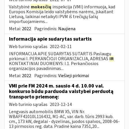
Valstybinė
mokesčių
inspekcija (VMI) informuoja, kad
Europos Komisija leido valstybėms narėms, įskaitant
Lietuvą, laikinai netaikyti PVM iš trečiųjų šalių
importuojamiems...
Metai:
2022
Pagrindinis:
Naujiena
Informacija apie sudarytas sutartis
Web turinio sąrašas
2022-02-11
INFORMACIJA APIE SUDARYTAS SUTARTIS Paslaugų
pirkimai I. PERKANČIOJI ORGANIZACIJA, ADRESAS
IR
KONTAKTINIAI DUOMENYS: I.1. Perkančiosios
organizacijos pavadinimas...
Metai:
2022
Pagrindinis:
Viešieji pirkimai
VMI prie FM 2024 m. sausio 4 d. 10.00 val.
konkurso būdu parduoda valstybei perduotą
transporto priemonę:
Web turinio sąrašas
2023-12-14
Lengvasis automobilis BMW X5, VIN Nr.
WBAFF41010L116432, M1-AC, var. darb. tūris 2993 kub.
cm., 173 kW, degalai - dyzelinas, juodos spalvos, 2008-06-
13 pirmosios reg. data. Pradinė kaina 7351,20...