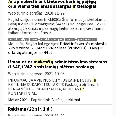
Ar
apmokestinant Lietuvos karinių pajėgų
orlaiviams tiekiamas atsargas
ir
tiesiogiai
Web turinio sąrašas
2018-11-22
Registracijos numeris KM0305 Ši informacija skelbiama:
Laivų ir orlaivių atsargoms (44 str.) Ne, negalima. Tokių
atsargų tiekimas ir paslaugų teikimas apmokestinami
taikant toms prekėms ir...
karinių pajėgų
pvm
orlaivių atsargos
0 proc
pvmį 44 str 2 d
Mokesčių žinyno kategorijos:
Pridėtinės vertės mokestis
» PVM tarifai » 0 proc. PVM tarifas (VI skyrius) » Laivų ir
orlaivių atsargoms (44 str.)
Išmaniosios
mokesčių
administravimo sistemos
(i.SAF, i.VAZ posistemių) plėtros paslaugų
Web turinio sąrašas
2021-10-06
INFORMACIJA APIE NUSTATYTUS LAIMĖTOJUS
IR
KETINIMĄ SUDARYTI SUTARTIS Paslaugų pirkimai I.
PERKANČIOJI ORGANIZACIJA, ADRESAS
IR
KONTAKTINIAI...
Metai:
2021
Pagrindinis:
Viešieji pirkimai
Reklama (22 str. 1 d.)
Web turinio sąrašas
2018-11-29