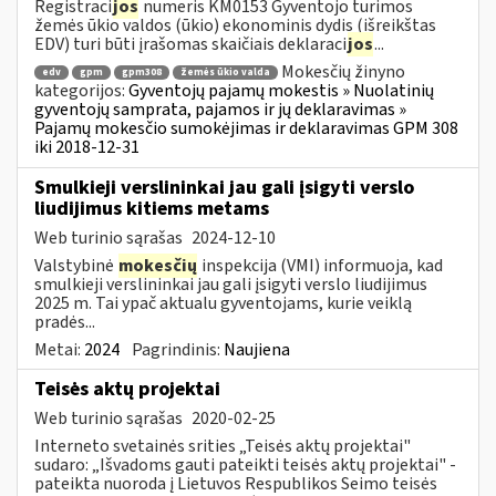
Registraci
jos
numeris KM0153 Gyventojo turimos
žemės ūkio valdos (ūkio) ekonominis dydis (išreikštas
EDV) turi būti įrašomas skaičiais deklaraci
jos
...
Mokesčių žinyno
edv
gpm
gpm308
žemės ūkio valda
kategorijos:
Gyventojų pajamų mokestis » Nuolatinių
gyventojų samprata, pajamos ir jų deklaravimas »
Pajamų mokesčio sumokėjimas ir deklaravimas GPM 308
iki 2018-12-31
Smulkieji verslininkai jau gali įsigyti verslo
liudijimus kitiems metams
Web turinio sąrašas
2024-12-10
Valstybinė
mokesčių
inspekcija (VMI) informuoja, kad
smulkieji verslininkai jau gali įsigyti verslo liudijimus
2025 m. Tai ypač aktualu gyventojams, kurie veiklą
pradės...
Metai:
2024
Pagrindinis:
Naujiena
Teisės aktų projektai
Web turinio sąrašas
2020-02-25
Interneto svetainės srities „Teisės aktų projektai"
sudaro: „Išvadoms gauti pateikti teisės aktų projektai" -
pateikta nuoroda į Lietuvos Respublikos Seimo teisės