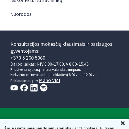
Ieškome turto savininkų
Nuorodos
Konsultacijos mokesčių klausimais ir paslaugos
gyventojams:
+370 5 260 5060
Darbo laikas: I-IV 8.00-17.00, V 8.00-15.45.
Prieššventinę dieną - viena valanda trumpiau.
Kiekvieno mėnesio antrą penktadienį 8.00 val. - 12.00 val.
Mano VMI
Paklausimas per
Valstybinė mokesčių inspekcija prie Lietuvos
U
Respublikos finansų ministerijos
Šioje svetainėje naudojami slapukai
(angl. cookies). Būtinieji