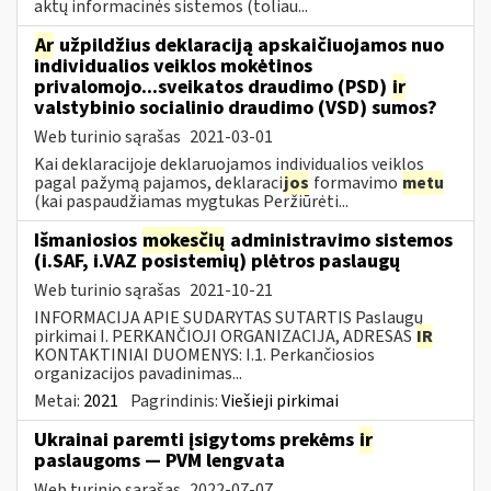
aktų informacinės sistemos (toliau...
Ar
užpildžius deklaraciją apskaičiuojamos nuo
individualios veiklos mokėtinos
privalomojo...sveikatos draudimo (PSD)
ir
valstybinio socialinio draudimo (VSD) sumos?
Web turinio sąrašas
2021-03-01
Kai deklaracijoje deklaruojamos individualios veiklos
pagal pažymą pajamos, deklaraci
jos
formavimo
metu
(kai paspaudžiamas mygtukas Peržiūrėti...
Išmaniosios
mokesčių
administravimo sistemos
(i.SAF, i.VAZ posistemių) plėtros paslaugų
Web turinio sąrašas
2021-10-21
INFORMACIJA APIE SUDARYTAS SUTARTIS Paslaugų
pirkimai I. PERKANČIOJI ORGANIZACIJA, ADRESAS
IR
KONTAKTINIAI DUOMENYS: I.1. Perkančiosios
organizacijos pavadinimas...
Metai:
2021
Pagrindinis:
Viešieji pirkimai
Ukrainai paremti įsigytoms prekėms
ir
paslaugoms — PVM lengvata
Web turinio sąrašas
2022-07-07