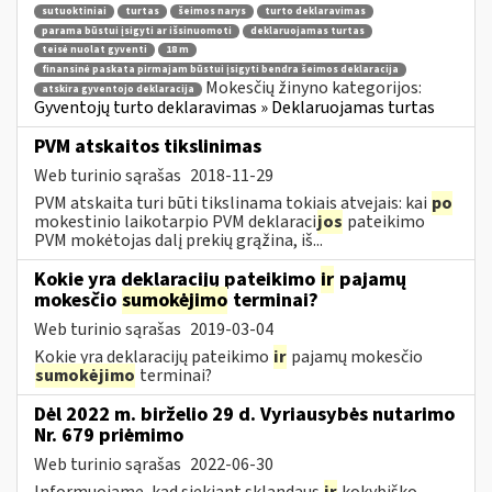
sutuoktiniai
turtas
šeimos narys
turto deklaravimas
parama būstui įsigyti ar išsinuomoti
deklaruojamas turtas
teisė nuolat gyventi
18 m
finansinė paskata pirmajam būstui įsigyti bendra šeimos deklaracija
Mokesčių žinyno kategorijos:
atskira gyventojo deklaracija
Gyventojų turto deklaravimas » Deklaruojamas turtas
PVM atskaitos tikslinimas
Web turinio sąrašas
2018-11-29
PVM atskaita turi būti tikslinama tokiais atvejais: kai
po
mokestinio laikotarpio PVM deklaraci
jos
pateikimo
PVM mokėtojas dalį prekių grąžina, iš...
Kokie yra deklaracijų pateikimo
ir
pajamų
mokesčio
sumokėjimo
terminai?
Web turinio sąrašas
2019-03-04
Kokie yra deklaracijų pateikimo
ir
pajamų mokesčio
sumokėjimo
terminai?
Dėl 2022 m. birželio 29 d. Vyriausybės nutarimo
Nr. 679 priėmimo
Web turinio sąrašas
2022-06-30
Informuojame, kad siekiant sklandaus
ir
kokybiško