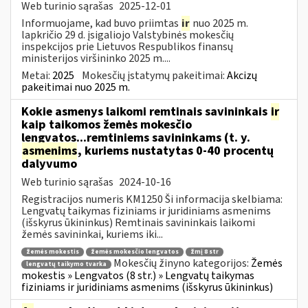
Web turinio sąrašas
2025-12-01
Informuojame, kad buvo priimtas
ir
nuo 2025 m.
lapkričio 29 d. įsigaliojo Valstybinės mokesčių
inspekcijos prie Lietuvos Respublikos finansų
ministerijos viršininko 2025 m....
Metai:
2025
Mokesčių įstatymų pakeitimai:
Akcizų
pakeitimai nuo 2025 m.
Kokie asmenys laikomi remtinais savininkais
ir
kaip taikomos žemės mokesčio
lengvatos...remtiniems savininkams (t. y.
asmenims
, kuriems nustatytas 0-40 procentų
dalyvumo
Web turinio sąrašas
2024-10-16
Registracijos numeris KM1250 Ši informacija skelbiama:
Lengvatų taikymas fiziniams ir juridiniams asmenims
(išskyrus ūkininkus) Remtinais savininkais laikomi
žemės savininkai, kuriems iki...
žemės mokestis
žemės mokesčio lengvatos
žmį 8 str
Mokesčių žinyno kategorijos:
Žemės
lengvatų taikymo tvarka
mokestis » Lengvatos (8 str.) » Lengvatų taikymas
fiziniams ir juridiniams asmenims (išskyrus ūkininkus)