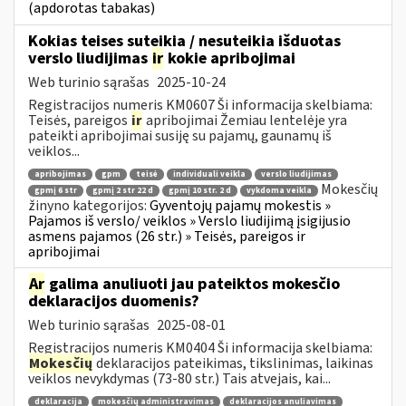
(apdorotas tabakas)
Kokias teises suteikia / nesuteikia išduotas
verslo liudijimas
ir
kokie apribojimai
Web turinio sąrašas
2025-10-24
Registracijos numeris KM0607 Ši informacija skelbiama:
Teisės, pareigos
ir
apribojimai Žemiau lentelėje yra
pateikti apribojimai susiję su pajamų, gaunamų iš
veiklos...
apribojimas
gpm
teisė
individuali veikla
verslo liudijimas
Mokesčių
gpmį 6 str
gpmį 2 str 22 d
gpmį 10 str. 2 d
vykdoma veikla
žinyno kategorijos:
Gyventojų pajamų mokestis »
Pajamos iš verslo/ veiklos » Verslo liudijimą įsigijusio
asmens pajamos (26 str.) » Teisės, pareigos ir
apribojimai
Ar
galima anuliuoti jau pateiktos mokesčio
deklaracijos duomenis?
Web turinio sąrašas
2025-08-01
Registracijos numeris KM0404 Ši informacija skelbiama:
Mokesčių
deklaracijos pateikimas, tikslinimas, laikinas
veiklos nevykdymas (73-80 str.) Tais atvejais, kai...
deklaracija
mokesčių administravimas
deklaracijos anuliavimas