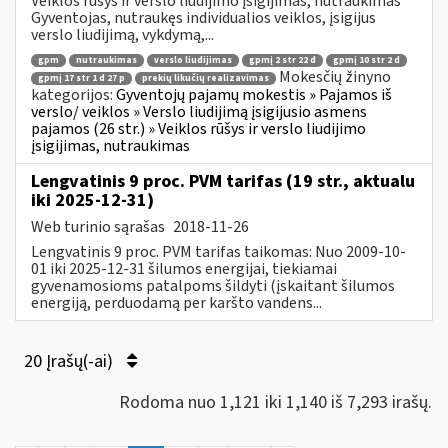
Veiklos rūšys ir verslo liudijimo įsigijimas, nutraukimas
Gyventojas, nutraukęs individualios veiklos, įsigijus
verslo liudijimą, vykdymą,...
gpm
nutraukimas
verslo liudijimas
gpmį 2 str 22 d
gpmį 10 str 2 d
Mokesčių žinyno
gpmį 17 str 1 d 27 p
prekių likučių realizavimas
kategorijos:
Gyventojų pajamų mokestis » Pajamos iš
verslo/ veiklos » Verslo liudijimą įsigijusio asmens
pajamos (26 str.) » Veiklos rūšys ir verslo liudijimo
įsigijimas, nutraukimas
Lengvatinis 9 proc. PVM tarifas (19 str., aktualu
iki 2025-12-31)
Web turinio sąrašas
2018-11-26
Lengvatinis 9 proc. PVM tarifas taikomas: Nuo 2009-10-
01 iki 2025-12-31 šilumos energijai, tiekiamai
gyvenamosioms patalpoms šildyti (įskaitant šilumos
energiją, perduodamą per karšto vandens...
20 Įrašų(-ai)
Rodoma nuo 1,121 iki 1,140 iš 7,293 irašų.