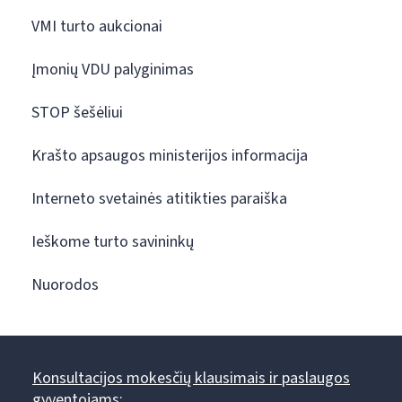
VMI turto aukcionai
Įmonių VDU palyginimas
STOP šešėliui
Krašto apsaugos ministerijos informacija
Interneto svetainės atitikties paraiška
Ieškome turto savininkų
Nuorodos
Konsultacijos mokesčių klausimais ir paslaugos
gyventojams: