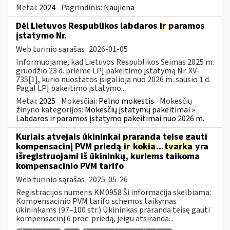
Metai:
2024
Pagrindinis:
Naujiena
Dėl Lietuvos Respublikos labdaros
ir
paramos
įstatymo Nr.
Web turinio sąrašas
2026-01-05
Informuojame, kad Lietuvos Respublikos Seimas 2025 m.
gruodžio 23 d. priėmė LPĮ pakeitimo įstatymą Nr. XV-
735[1], kurio nuostatos įsigalioja nuo 2026 m. sausio 1 d.
Pagal LPĮ pakeitimo įstatymo...
Metai:
2025
Mokesčiai:
Pelno mokestis
Mokesčių
žinyno kategorijos:
Mokesčių įstatymų pakeitimai »
Labdaros ir paramos įstatymo pakeitimai nuo 2026 m.
Kuriais atvejais ūkininkai praranda teisę gauti
kompensacinį PVM priedą
ir
kokia
...
tvarka
yra
išregistruojami iš ūkininkų, kuriems taikoma
kompensacinio PVM tarifo
Web turinio sąrašas
2025-05-26
Registracijos numeris KM0958 Ši informacija skelbiama:
Kompensacinio PVM tarifo schemos taikymas
ūkininkams (97–100 str.) Ūkininkas praranda teisę gauti
kompensacinį 6 proc. priedą, jeigu atsiranda...