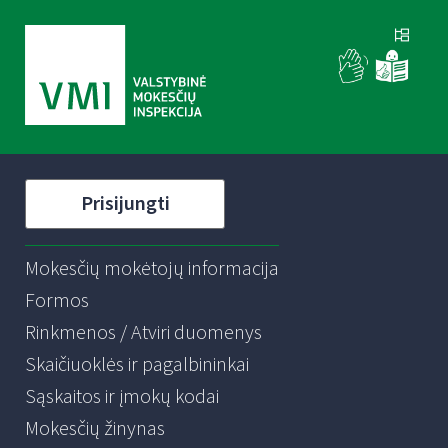
Prisijungti
Mokesčių mokėtojų informacija
Formos
Rinkmenos / Atviri duomenys
Skaičiuoklės ir pagalbininkai
Sąskaitos ir įmokų kodai
Mokesčių žinynas