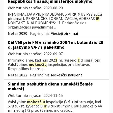
Respublikos finansų ministerijos mokymo
Web turinio sąrašas
2020-08-20
INFORMACIJA APIE PRADEDAMUS PIRKIMUS Paslaugų
pirkimai I. PERKANČIOJI ORGANIZACIJA, ADRESAS
IR
KONTAKTINIAI DUOMENYS: I.1. Perkančiosios
organizacijos pavadinimas...
Metai:
2020
Pagrindinis:
Viešieji pirkimai
Dėl VMI prie FM viršininko 2004 m. balandžio 29
d. įsakymo VA-77 pakeitimo
Web turinio sąrašas
2022-09-07
Informuojame, kad nuo 202
2
m. rugsėjo
2
d. įsigaliojo
Valstybinės
mokesčių
inspekcijos prie Lietuvos
Respublikos finansų...
Metai:
2022
Pagrindinis:
Mokesčio naujiena
Šiandien paskutinė diena sumokėti žemės
mokestį
Web turinio sąrašas
2024-11-15
Valstybinė
mokesčių
inspekcija (VMI) informuoja, kad
579 tūkst. gyventojų
ir
9 tūkst. įmonių jau sumokėjo 44
mln. eurų (73 proc.) žemės mokesčio....