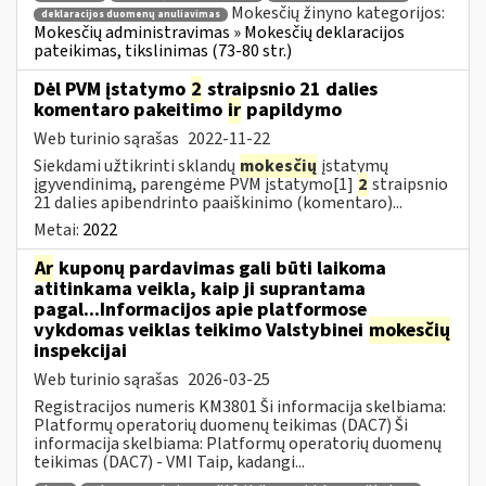
Mokesčių žinyno kategorijos:
deklaracijos duomenų anuliavimas
Mokesčių administravimas » Mokesčių deklaracijos
pateikimas, tikslinimas (73-80 str.)
Dėl PVM įstatymo
2
straipsnio 21 dalies
komentaro pakeitimo
ir
papildymo
Web turinio sąrašas
2022-11-22
Siekdami užtikrinti sklandų
mokesčių
įstatymų
įgyvendinimą, parengėme PVM įstatymo[1]
2
straipsnio
21 dalies apibendrinto paaiškinimo (komentaro)...
Metai:
2022
Ar
kuponų pardavimas gali būti laikoma
atitinkama veikla, kaip ji suprantama
pagal...Informacijos apie platformose
vykdomas veiklas teikimo Valstybinei
mokesčių
inspekcijai
Web turinio sąrašas
2026-03-25
Registracijos numeris KM3801 Ši informacija skelbiama:
Platformų operatorių duomenų teikimas (DAC7) Ši
informacija skelbiama: Platformų operatorių duomenų
teikimas (DAC7) - VMI Taip, kadangi...