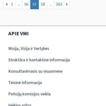
1
...
56
57
58
...
365
APIE VMI
Misija, Vizija ir Vertybės
Struktūra ir kontaktinė informacija
Konsultavimasis su visuomene
Teisinė informacija
Peticijų komisijos veikla
Veiklos sritys