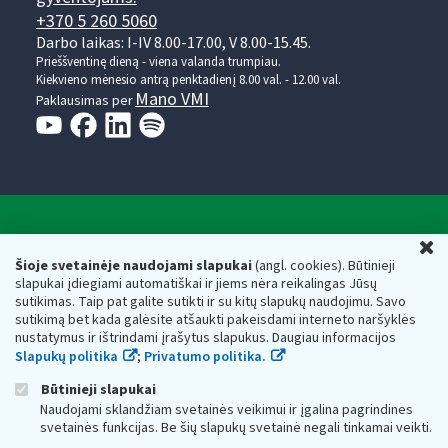
+370 5 260 5060
Darbo laikas: I-IV 8.00-17.00, V 8.00-15.45.
Prieššventinę dieną - viena valanda trumpiau.
Kiekvieno mėnesio antrą penktadienį 8.00 val. - 12.00 val.
Mano VMI
Paklausimas per
Valstybinė mokesčių inspekcija prie Lietuvos
U
Respublikos finansų ministerijos
Šioje svetainėje naudojami slapukai
(angl. cookies). Būtinieji
slapukai įdiegiami automatiškai ir jiems nėra reikalingas Jūsų
Biudžetinė įstaiga. Juridinio asmens kodas — 188659752,
sutikimas. Taip pat galite sutikti ir su kitų slapukų naudojimu. Savo
adresas: Vasario 16-osios g. 14, 01107 Vilnius, Lietuva, el.paštas:
sutikimą bet kada galėsite atšaukti pakeisdami interneto naršyklės
vmi@vmi.lt
, E. pristatymo dėžutės adresas 188659752
nustatymus ir ištrindami įrašytus slapukus. Daugiau informacijos
Duomenys apie Valstybinę mokesčių inspekciją prie Lietuvos
Slapukų politika
;
Privatumo politika.
Respublikos finansų ministerijos kaupiami ir saugomi Juridinių
asmenų registre
Būtinieji slapukai
Naudojami sklandžiam svetainės veikimui ir įgalina pagrindines
svetainės funkcijas. Be šių slapukų svetainė negali tinkamai veikti.