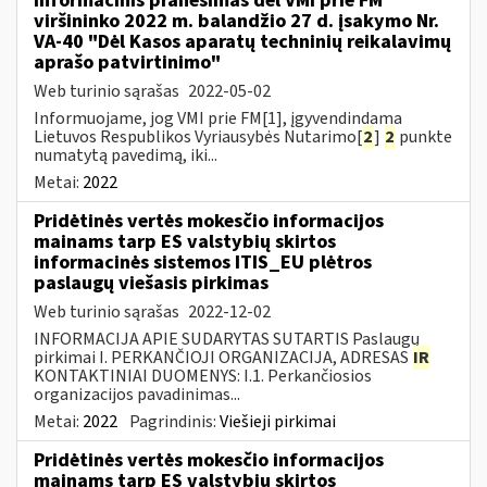
Informacinis pranešimas dėl VMI prie FM
viršininko 2022 m. balandžio 27 d. įsakymo Nr.
VA-40 "Dėl Kasos aparatų techninių reikalavimų
aprašo patvirtinimo"
Web turinio sąrašas
2022-05-02
Informuojame, jog VMI prie FM[1], įgyvendindama
Lietuvos Respublikos Vyriausybės Nutarimo[
2
]
2
punkte
numatytą pavedimą, iki...
Metai:
2022
Pridėtinės vertės mokesčio informacijos
mainams tarp ES valstybių skirtos
informacinės sistemos ITIS_EU plėtros
paslaugų viešasis pirkimas
Web turinio sąrašas
2022-12-02
INFORMACIJA APIE SUDARYTAS SUTARTIS Paslaugų
pirkimai I. PERKANČIOJI ORGANIZACIJA, ADRESAS
IR
KONTAKTINIAI DUOMENYS: I.1. Perkančiosios
organizacijos pavadinimas...
Metai:
2022
Pagrindinis:
Viešieji pirkimai
Pridėtinės vertės mokesčio informacijos
mainams tarp ES valstybių skirtos