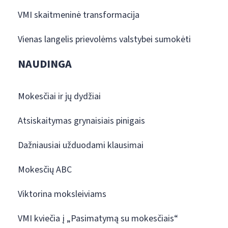
VMI skaitmeninė transformacija
Vienas langelis prievolėms valstybei sumokėti
NAUDINGA
Mokesčiai ir jų dydžiai
Atsiskaitymas grynaisiais pinigais
Dažniausiai užduodami klausimai
Mokesčių ABC
Viktorina moksleiviams
VMI kviečia į „Pasimatymą su mokesčiais“