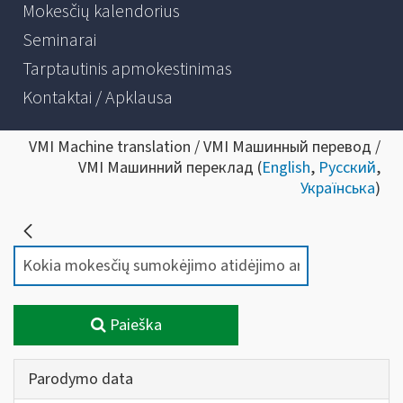
Mokesčių kalendorius
Seminarai
Tarptautinis apmokestinimas
Kontaktai / Apklausa
VMI Machine translation / VMI Машинный перевод /
VMI Машинний переклад (
English
,
Русский
,
Українська
)
Paieška
Parodymo data