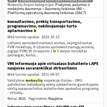
dac-7
ar kuponų pardavimas gali būti laikoma atitinkama veikla dac-7
Mokesčių žinyno kategorijos:
Prašymai, pažymos ir
mokėjimo duomenys » Duomenų teikimas VMI »
Platformų operatorių duomenų teikimas (DAC7)
konsultavimo, prekių transportavimo,
programavimo, nekilnojamojo turto
aptarnavimo
ir
Web turinio sąrašas
2023-10-12
Lietuvos apmokestinamasis asmuo, neįregistruotas
PVM mokėtoju, iš užsienio apmokestinamųjų asmenų
įsigijęs PVMĮ 95 straipsnio 2
ir
5 dalyse nurodytas
paslaugas, kurios...
VMI informuoja apie virtualaus buhalterio i.APS
naujoves savarankiškai dirbantiems
Web turinio sąrašas
2021-09-07
Valstybinė
mokesčių
inspekcija (toliau – VMI)
patobulino individualią veiklą vykdantiems gyventojams
skirtą supaprastintos buhalterinės apskaitos programą
- virtualų...
Metai:
2021
Pagrindinis:
Naujiena