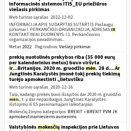
informacinės sistemos ITIS_EU priežiūros
viešasis pirkimas
Web turinio sąrašas
2022-12-02
INFORMACIJA APIE SUDARYTAS SUTARTIS Paslaugų
pirkimai I. PERKANČIOJI ORGANIZACIJA, ADRESAS
IR
KONTAKTINIAI DUOMENYS: I.1. Perkančiosios
organizacijos pavadinimas...
Metai:
2022
Pagrindinis:
Viešieji pirkimai
prekių nuotolinės prekybos riba (35 000 eurų
per kalendorinius metus) buvo viršyta
ir
...Britanijos. 2020 m. gruodžio
mėn
. 28 d....
Ar
Jungtinės Karalystės įmonė tokį prekių tiekimą
turėjo apmokestinti „lietuvišku
Web turinio sąrašas
2020-12-16
Taip, kadangi prekės buvo išsiųstos dar 2020 m. gruodžio
mėn
., t. y. dar nepasibaigus Jungtinės Karalystės
išstojimo iš ES pereinamajam laikotarpiui.
Mokesčių žinyno kategorijos:
BREXIT » BREXIT PVM JK
apmokestinamiesiems asmenims
Valstybinės
mokesčių
inspekcijos prie Lietuvos