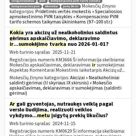
išregistravimas
pvm
kompensacinio pvm tarifo schema
Mokesčių žinyno
kompensacinis pvm
ūkininkai
pvmį 98 str
kategorijos:
Pridėtinės vertės mokestis » Specialiosios
apmokestinimo PVM taisyklės » Kompensacinio PVM
tarifo schemos taikymas ūkininkams (97–100 str.)
Kokia
yra akcizų už nealkoholinius saldintus
gėrimus apskaičiavimo, deklaravimo
ir
...
sumokėjimo
tvarka
nuo 2026-01-01?
Web turinio sąrašas
2025-11-21
Registracijos numeris KM3666 Ši informacija skelbiama:
Mokesčio apskaičiavimas, deklaravimas
ir
sumokėjimas
Aspektas Komentarai Mokestinis laikotarpis Akcizų už...
Mokesčių žinyno kategorijos:
Akcizai » Nealkoholiniai
saldinti gėrimai (II skyriaus IX skirsnis) » Mokesčio
apskaičiavimas, deklaravimas ir sumokėjimas (saldinti
gėrimai)
Ar
gali gyventojas, nutraukęs veiklą pagal
verslo liudijimą, realizuoti veiklos
vykdymo...
metu
įsigytų prekių likučius?
Web turinio sąrašas
2024-11-15
Registracijos numeris KM0629 Ši informacija skelbiama: