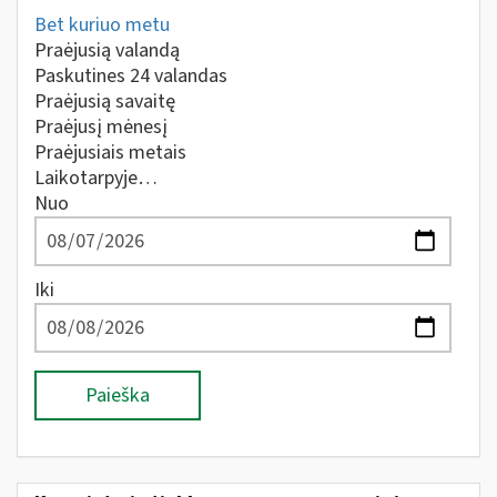
Bet kuriuo metu
Praėjusią valandą
Paskutines 24 valandas
Praėjusią savaitę
Praėjusį mėnesį
Praėjusiais metais
Laikotarpyje…
Nuo
Iki
Paieška