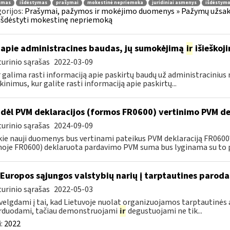
jimas
išdėstymas
prašymai
mokestinė nepriemoka
juridiniai asmenys
išdėstymo
orijos:
Prašymai, pažymos ir mokėjimo duomenys » Pažymų užsaky
išdėstyti mokestinę nepriemoką
apie administracines baudas, jų sumokėjimą
ir
išieškoj
urinio sąrašas
2022-03-09
r galima rasti informaciją apie paskirtų baudų už administraciniu
kinimus, kur galite rasti informaciją apie paskirtų...
dėl PVM deklaracijos (formos FR0600) vertinimo PVM de
urinio sąrašas
2024-09-09
kie nauji duomenys bus vertinami pateikus PVM deklaraciją FR060
oje FR0600) deklaruota pardavimo PVM suma bus lyginama su to p
 Europos sąjungos valstybių narių į tarptautines paroda
urinio sąrašas
2022-05-03
velgdami į tai, kad Lietuvoje nuolat organizuojamos tarptautinės 
rduodami, tačiau demonstruojami
ir
degustuojami ne tik...
:
2022