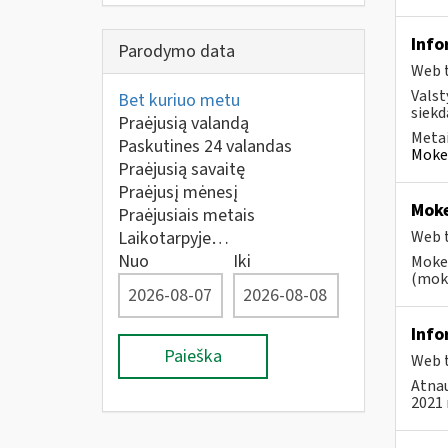
Info
Parodymo data
Web t
Valst
Bet kuriuo metu
siekd
Praėjusią valandą
Metai
Paskutines 24 valandas
Mokes
Praėjusią savaitę
Praėjusį mėnesį
Moke
Praėjusiais metais
Laikotarpyje…
Web t
Nuo
Iki
Mokes
(moke
Info
Paieška
Web t
Atnau
2021 