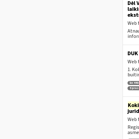
Dėl 
laik
ekst
Web t
Atnau
infor
DUK 
Web t
1. Ko
buiti
kn 440
9 pro
Kok
juri
Web t
Regis
asmen