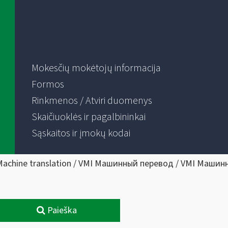
Mokesčių mokėtojų informacija
Formos
Rinkmenos / Atviri duomenys
Skaičiuoklės ir pagalbininkai
Sąskaitos ir įmokų kodai
Machine translation / VMI Машинный перевод / VMI Машин
Paieška