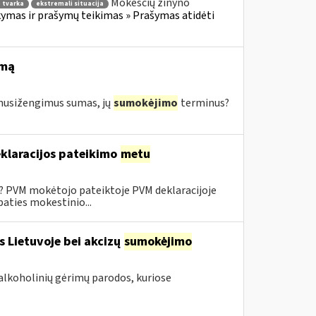
Mokesčių žinyno
 tvarka
ekstremali situacija
mas ir prašymų teikimas » Prašymas atidėti
imą
s nusižengimus sumas, jų
sumokėjimo
terminus?
klaracijos pateikimo
metu
0? PVM mokėtojo pateiktoje PVM deklaracijoje
aties mokestinio...
s Lietuvoje bei akcizų
sumokėjimo
alkoholinių gėrimų parodos, kuriose