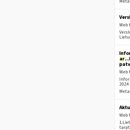
Metai
Vers
Web t
Versl
Lietu
Info
ar
..
patv
Web t
Infor
2024 
Metai
Aktu
Web t
1.Lie
tarpt