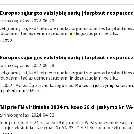
 Europos sąjungos valstybių narių į tarptautines paroda
urinio sąrašas
2022-06-29
velgdami į tai, kad Lietuvoje nuolat organizuojamos tarptautinės 
rduodami, tačiau demonstruojami
ir
degustuojami ne tik...
:
2022
 Europos sąjungos valstybių narių į tarptautines paroda
urinio sąrašas
2022-06-29
velgdami į tai, kad Lietuvoje nuolat organizuojamos tarptautinės 
rduodami, tačiau demonstruojami
ir
degustuojami ne tik...
:
2022
Mokesčių žinyno kategorijos:
Mokesčių įstatymų pakeitima
ų pakeitimai 2022 m.
VMI prie FM viršininko 2024 m. kovo 29 d. įsakymo Nr. VA
urinio sąrašas
2024-04-02
muojame, kad 2024 m. kovo 29 d. priimtas Valstybinės mokesčių in
terijos viršininko įsakymas Nr. VA-33 „Dėl Elektroninio kvito naudo