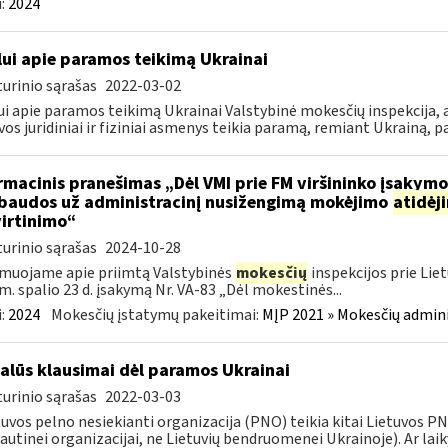
:
2024
lui apie paramos teikimą Ukrainai
urinio sąrašas
2022-03-02
ui apie paramos teikimą Ukrainai Valstybinė mokesčių inspekcija, a
vos juridiniai ir fiziniai asmenys teikia paramą, remiant Ukrainą, pa
rmacinis pranešimas „Dėl VMI prie FM viršininko įsakym
.baudos už administracinį nusižengimą mokėjimo
atidėj
irtinimo“
urinio sąrašas
2024-10-28
muojame apie priimtą Valstybinės
mokesčių
inspekcijos prie Lie
m. spalio 23 d. įsakymą Nr. VA-83 „Dėl mokestinės...
:
2024
Mokesčių įstatymų pakeitimai:
MĮP 2021 » Mokesčių admin
alūs klausimai dėl paramos Ukrainai
urinio sąrašas
2022-03-03
tuvos pelno nesiekianti organizacija (PNO) teikia kitai Lietuvos 
autinei organizacijai, ne Lietuvių bendruomenei Ukrainoje). Ar laiky