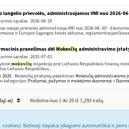
o langelio prievolės, administruojamos VMI nuo 2026-06
urinio sąrašas
2026-06-29
ias naujas prievoles administruoja VMI nuo 2026-06-30? -Ekonomin
ymuose ir Europos Sąjungos teisės aktuose, reglamentuojančiuose 
rmacinis pranešimas dėl
Mokesčių
administravimo įstat
urinio sąrašas
2025-07-01
ybinė
mokesčių
inspekcija prie Lietuvos Respublikos finansų mini
tus Lietuvos Respublikos...
:
2025
Mokesčių įstatymų pakeitimai:
Mokesčių administravimo į
o kategorijos:
Prašymai, pažymos ir mokėjimo duomenys » Duomenų
šų(-ai)
Rodoma nuo 1 iki 20 iš 7,293 irašų.
. cookies). Būtinieji slapukai įdiegiami automatiškai ir jiems