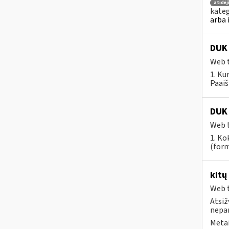
atidė
kateg
arba 
DUK 
Web t
1. Ku
Paaiš
DUK 
Web t
1. Ko
(form
kitų
Web t
Atsiž
nepa
Metai