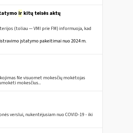
statymo
ir
kitų teisės aktų
erijos (toliau — VMI prie FM) informuoja, kad
istravimo įstatymo pakeitimai nuo 2024 m.
eškojimas Ne visuomet mokesčių mokėtojas
umokėti mokesčius...
nės verslui, nukentėjusiam nuo COVID-19 - iki