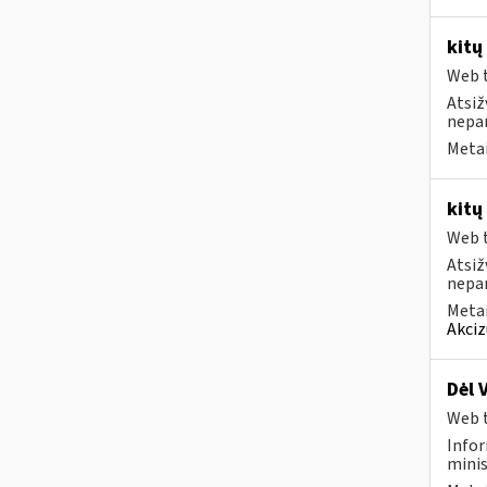
kitų
Web t
Atsiž
nepa
Metai
kitų
Web t
Atsiž
nepa
Metai
Akciz
Dėl 
Web t
Infor
minis