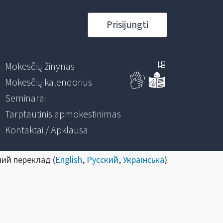
Prisijungti
Mokesčių žinynas
Mokesčių kalendorius
Seminarai
Tarptautinis apmokestinimas
Kontaktai / Apklausa
ний переклад (
English
,
Русский
,
Українська
)