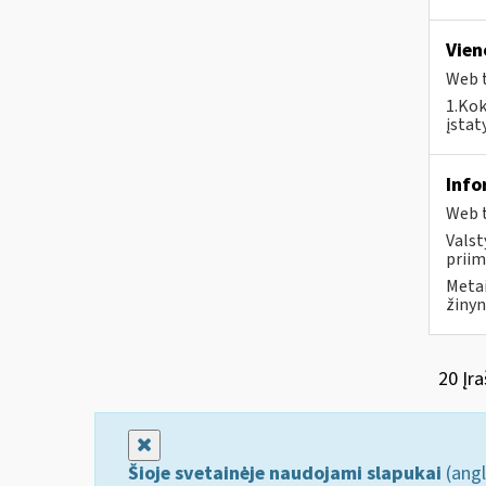
Vien
Web t
1.Kok
įstat
Info
Web t
Valst
priim
Metai
žinyn
20 Įra
Uždaryti
Šioje svetainėje naudojami slapukai
(angl