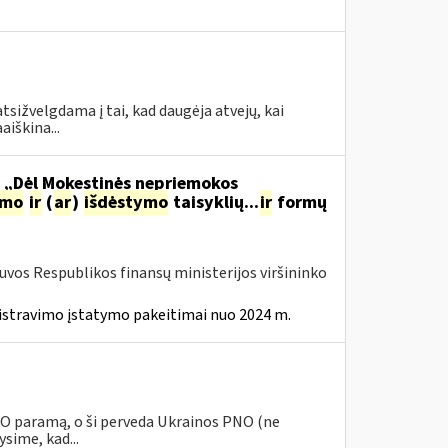
tsižvelgdama į tai, kad daugėja atvejų, kai
aiškina...
o „Dėl Mokestinės nepriemokos
imo
ir
(
ar
)
išdėstymo
taisyklių...
ir
formų
tuvos Respublikos finansų ministerijos viršininko
istravimo įstatymo pakeitimai nuo 2024 m.
PNO paramą, o ši perveda Ukrainos PNO (ne
sime, kad...