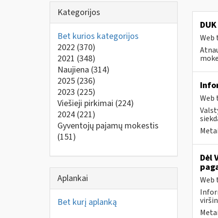
Kategorijos
DUK 
Bet kurios kategorijos
Web t
2022
(370)
Atnau
2021
(348)
mokes
Naujiena
(314)
2025
(236)
Info
2023
(225)
Web t
Viešieji pirkimai
(224)
Valst
2024
(221)
siekd
Gyventojų pajamų mokestis
Metai
(151)
Dėl 
paga
Aplankai
Web t
Infor
virši
Bet kurį aplanką
Metai