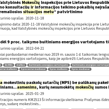
Valstybinės
Mokesčių
Inspekcijos prie Lietuvos Respublik
ino konsultacijų
ir
informacijos teikimo pokalbių neįrašan
remaliosios
situacijos
metu
“ patvirtinimo
urinio sąrašas
2020-11-18
jinimo data: 2020-11-18 Valstybinė mokesčių inspekcija prie Lietu
muoja, kad Valstybinės mokesčių inspekcijos prie Lietuvos Respubli
dėl 9 proc. taikymo buitiniams energijos vartotojams
urinio sąrašas
2022-04-21
kiai parduodamai medienai nuo 2019 m. sausio 1 d. taikomas lengvat
niams energijos vartotojams, kaip jie apibrėžti Lietuvos Respubliko
1
kn4401
malkos
buitiniams energijos vartotojams
buitiniams energijos vartotoj
centai malkoms
9 procentai medienai
9 proc malkoms
9 proc medienai
ia
mokestinių paskolų sutarčių (MPS) be palūkanų pake
diniams...
asmenims
, kurių nesumokėtų
mokesčių
sumos b
urinio sąrašas
2025-01-29
tracijos numeris KM2513 Ši informacija skelbiama: Prašymas išdė
ys, sudarę mokestinės...