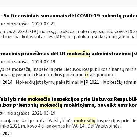
- Su finansiniais sunkumais dėl COVID-19 nulemtų padar
urinio sąrašas
2020-07-21
jinta: 2022-01-19 Įmonės, įtrauktos į nukentėjusių nuo Covid-19 są
tinės paskolos sutarties (MPS) be palūkanų sudarymui galėjo pateik
rmacinis pranešimas dėl LR
mokesčių
administravimo į
urinio sąrašas
2024-07-19
ybinė mokesčių inspekcija prie Lietuvos Respublikos finansų minist
amas įgyvendinti Ekonomikos gaivinimo
ir
atsparumo...
:
2024
Mokesčių įstatymų pakeitimai:
MĮP 2021 » Mokesčių admin
Valstybinės
mokesčių
inspekcijos prie Lietuvos Respublik
lbos priemonių
mokesčių
mokėtojams, paveiktiems kor
urinio sąrašas
2021-03-19
muojame, kad priimtas Valstybinės
mokesčių
inspekcijos prie Li
ninko 2021 m. kovo 4 d. įsakymas Nr. VA-14 „Dėl Valstybinės...
:
2021