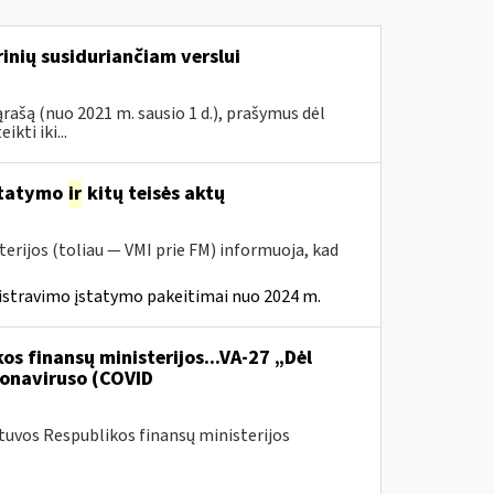
inių susiduriančiam verslui
rašą (nuo 2021 m. sausio 1 d.), prašymus dėl
ti iki...
statymo
ir
kitų teisės aktų
erijos (toliau — VMI prie FM) informuoja, kad
istravimo įstatymo pakeitimai nuo 2024 m.
os finansų ministerijos...VA-27 „Dėl
onaviruso (COVID
etuvos Respublikos finansų ministerijos