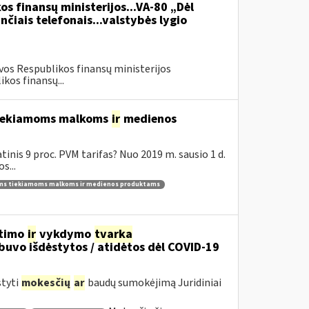
os finansų ministerijos...VA-80 „Dėl
čiais telefonais...valstybės lygio
vos Respublikos finansų ministerijos
kos finansų...
 tiekiamoms malkoms
ir
medienos
inis 9 proc. PVM tarifas? Nuo 2019 m. sausio 1 d.
s...
ams tiekiamoms malkoms ir medienos produktams
itimo
ir
vykdymo
tvarka
uvo išdėstytos / atidėtos dėl COVID-19
styti
mokesčių
ar
baudų sumokėjimą Juridiniai