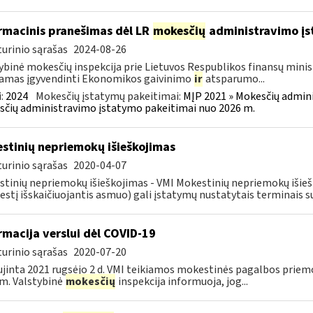
rmacinis pranešimas dėl LR
mokesčių
administravimo į
urinio sąrašas
2024-08-26
ybinė mokesčių inspekcija prie Lietuvos Respublikos finansų minist
amas įgyvendinti Ekonomikos gaivinimo
ir
atsparumo...
:
2024
Mokesčių įstatymų pakeitimai:
MĮP 2021 » Mokesčių admin
čių administravimo įstatymo pakeitimai nuo 2026 m.
stinių nepriemokų išieškojimas
urinio sąrašas
2020-04-07
tinių nepriemokų išieškojimas - VMI Mokestinių nepriemokų iši
stį išskaičiuojantis asmuo) gali įstatymų nustatytais terminais s
rmacija verslui dėl COVID-19
urinio sąrašas
2020-07-20
jinta 2021 rugsėjo 2 d. VMI teikiamos mokestinės pagalbos priemo
m. Valstybinė
mokesčių
inspekcija informuoja, jog...