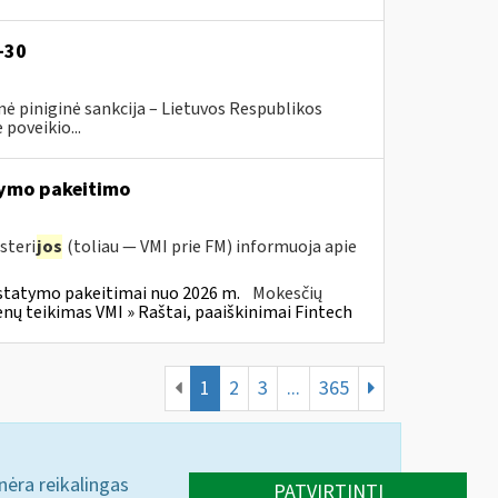
-30
ė piniginė sankcija – Lietuvos Respublikos
poveikio...
ymo pakeitimo
steri
jos
(toliau — VMI prie FM) informuoja apie
statymo pakeitimai nuo 2026 m.
Mokesčių
 teikimas VMI » Raštai, paaiškinimai Fintech
1
2
3
...
365
 nėra reikalingas
PATVIRTINTI