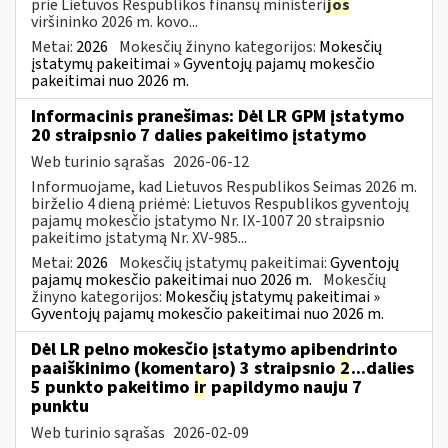
prie Lietuvos Respublikos finansų ministeri
jos
viršininko 2026 m. kovo...
Metai:
2026
Mokesčių žinyno kategorijos:
Mokesčių
įstatymų pakeitimai » Gyventojų pajamų mokesčio
pakeitimai nuo 2026 m.
Informacinis pranešimas: Dėl LR GPM įstatymo
20 straipsnio 7 dalies pakeitimo įstatymo
Web turinio sąrašas
2026-06-12
Informuojame, kad Lietuvos Respublikos Seimas 2026 m.
birželio 4 dieną priėmė: Lietuvos Respublikos gyventojų
pajamų mokesčio įstatymo Nr. IX-1007 20 straipsnio
pakeitimo įstatymą Nr. XV-985...
Metai:
2026
Mokesčių įstatymų pakeitimai:
Gyventojų
pajamų mokesčio pakeitimai nuo 2026 m.
Mokesčių
žinyno kategorijos:
Mokesčių įstatymų pakeitimai »
Gyventojų pajamų mokesčio pakeitimai nuo 2026 m.
Dėl LR pelno mokesčio įstatymo apibendrinto
paaiškinimo (komentaro) 3 straipsnio
2
...dalies
5 punkto pakeitimo
ir
papildymo nauju 7
punktu
Web turinio sąrašas
2026-02-09