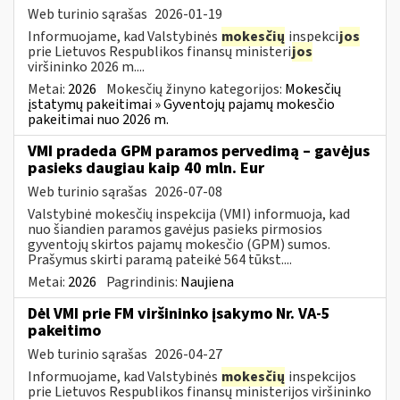
Web turinio sąrašas
2026-01-19
Informuojame, kad Valstybinės
mokesčių
inspekci
jos
prie Lietuvos Respublikos finansų ministeri
jos
viršininko 2026 m....
Metai:
2026
Mokesčių žinyno kategorijos:
Mokesčių
įstatymų pakeitimai » Gyventojų pajamų mokesčio
pakeitimai nuo 2026 m.
VMI pradeda GPM paramos pervedimą – gavėjus
pasieks daugiau kaip 40 mln. Eur
Web turinio sąrašas
2026-07-08
Valstybinė mokesčių inspekcija (VMI) informuoja, kad
nuo šiandien paramos gavėjus pasieks pirmosios
gyventojų skirtos pajamų mokesčio (GPM) sumos.
Prašymus skirti paramą pateikė 564 tūkst....
Metai:
2026
Pagrindinis:
Naujiena
Dėl VMI prie FM viršininko įsakymo Nr. VA-5
pakeitimo
Web turinio sąrašas
2026-04-27
Informuojame, kad Valstybinės
mokesčių
inspekcijos
prie Lietuvos Respublikos finansų ministerijos viršininko