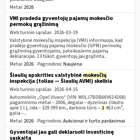
Metai:
2026
VMI pradeda gyventojų pajamų mokesčio
permokų grąžinimą
Web turinio sąrašas
2026-03-19
Valstybinė mokesčių inspekcija (VMI) informuoja, kad
pradėjo gyventojų pajamų mokesčio (GPM) permokų
grąžinimą gyventojams, pateikusiems pajamų
deklaracijas. 13 tūkst. gyventojų jau grąžinta...
Metai:
2026
Pagrindinis:
Naujiena
Šiaulių apskrities valstybinė
mokesčių
inspekcija (toliau — Šiaulių AVMI) skelbia
Web turinio sąrašas
2026-04-15
Automobilis „Opel Vivaro“ (VIN: W0LJ7BDB66V614168)
pagaminimo metai – 2006, degalai – dyzelinas (likutis
apie 1 l.), rida – 329 399 km., darbinis tūris –
2
463 cm³,
galia –...
Metai:
2026
Pagrindinis:
Aukcionai ir turto pardavimai
Gyventojai jau gali deklaruoti investicinę
sąskaitą