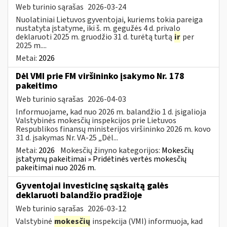
Web turinio sąrašas
2026-03-24
Nuolatiniai Lietuvos gyventojai, kuriems tokia pareiga
nustatyta įstatyme, iki š. m. gegužės 4 d. privalo
deklaruoti 2025 m. gruodžio 31 d. turėtą turtą
ir
per
2025 m....
Metai:
2026
Dėl VMI prie FM viršininko įsakymo Nr. 178
pakeitimo
Web turinio sąrašas
2026-04-03
Informuojame, kad nuo 2026 m. balandžio 1 d. įsigalioja
Valstybinės mokesčių inspekcijos prie Lietuvos
Respublikos finansų ministerijos viršininko 2026 m. kovo
31 d. įsakymas Nr. VA-25 „Dėl...
Metai:
2026
Mokesčių žinyno kategorijos:
Mokesčių
įstatymų pakeitimai » Pridėtinės vertės mokesčių
pakeitimai nuo 2026 m.
Gyventojai investicinę sąskaitą galės
deklaruoti balandžio pradžioje
Web turinio sąrašas
2026-03-12
Valstybinė
mokesčių
inspekcija (VMI) informuoja, kad