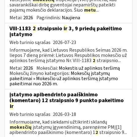
savarankiškai dirbę gyventojai nepamirštų pateikti
pajamų mokesčio deklaracijos. Šiuo
metu
...
Metai:
2026
Pagrindinis:
Naujiena
VIII-1183
2
straipsnio
ir
3, 9 priedų pakeitimo
įstatymo
Web turinio sąrašas
2026-07-23
Informuojame, kad Lietuvos Respublikos Seimas 2026 m.
liepos 7 dieną priėmė: Lietuvos Respublikos mokesčio už
aplinkos teršimą įstatymo Nr. VIII-1183
2
straipsnio...
Metai:
2026
Mokesčiai:
Mokestis už aplinkos teršimą
Mokesčių žinyno kategorijos:
Mokesčių įstatymų
pakeitimai » Mokesčio už aplinkos teršimą įstatymo
pakeitimai nuo 2026 m.
įstatymo apibendrinto paaiškinimo
(komentaro) 12 straipsnio 9 punkto pakeitimo
ir
Web turinio sąrašas
2026-03-18
Informuojame, kad siekdami užtikrinti sklandų
mokesčių
įstatymų įgyvendinimą, parengėme PMĮ[1]
apibendrinto paaiškinimo (komentaro) 1
2
straipsnio 9...