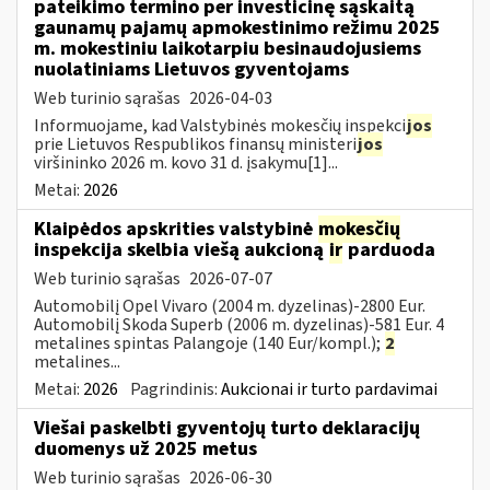
pateikimo termino per investicinę sąskaitą
gaunamų pajamų apmokestinimo režimu 2025
m. mokestiniu laikotarpiu besinaudojusiems
nuolatiniams Lietuvos gyventojams
Web turinio sąrašas
2026-04-03
Informuojame, kad Valstybinės mokesčių inspekci
jos
prie Lietuvos Respublikos finansų ministeri
jos
viršininko 2026 m. kovo 31 d. įsakymu[1]...
Metai:
2026
Klaipėdos apskrities valstybinė
mokesčių
inspekcija skelbia viešą aukcioną
ir
parduoda
Web turinio sąrašas
2026-07-07
Automobilį Opel Vivaro (2004 m. dyzelinas)-2800 Eur.
Automobilį Skoda Superb (2006 m. dyzelinas)-581 Eur. 4
metalines spintas Palangoje (140 Eur/kompl.);
2
metalines...
Metai:
2026
Pagrindinis:
Aukcionai ir turto pardavimai
Viešai paskelbti gyventojų turto deklaracijų
duomenys už 2025 metus
Web turinio sąrašas
2026-06-30