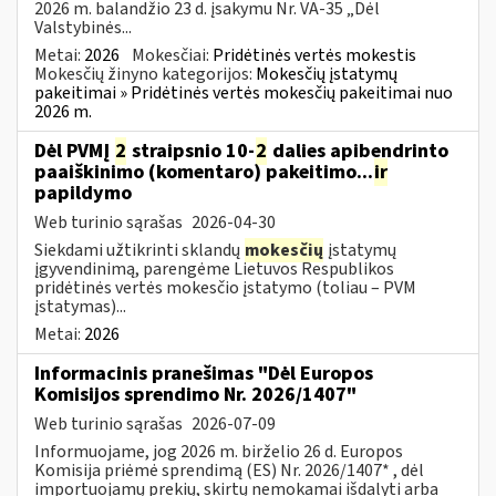
2026 m. balandžio 23 d. įsakymu Nr. VA-35 „Dėl
Valstybinės...
Metai:
2026
Mokesčiai:
Pridėtinės vertės mokestis
Mokesčių žinyno kategorijos:
Mokesčių įstatymų
pakeitimai » Pridėtinės vertės mokesčių pakeitimai nuo
2026 m.
Dėl PVMĮ
2
straipsnio 10-
2
dalies apibendrinto
paaiškinimo (komentaro) pakeitimo...
ir
papildymo
Web turinio sąrašas
2026-04-30
Siekdami užtikrinti sklandų
mokesčių
įstatymų
įgyvendinimą, parengėme Lietuvos Respublikos
pridėtinės vertės mokesčio įstatymo (toliau – PVM
įstatymas)...
Metai:
2026
Informacinis pranešimas "Dėl Europos
Komisijos sprendimo Nr. 2026/1407"
Web turinio sąrašas
2026-07-09
Informuojame, jog 2026 m. birželio 26 d. Europos
Komisija priėmė sprendimą (ES) Nr. 2026/1407* , dėl
importuojamų prekių, skirtų nemokamai išdalyti arba