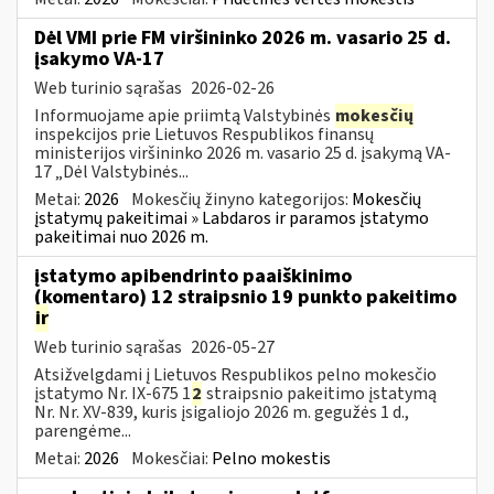
Dėl VMI prie FM viršininko 2026 m. vasario 25 d.
įsakymo VA-17
Web turinio sąrašas
2026-02-26
Informuojame apie priimtą Valstybinės
mokesčių
inspekcijos prie Lietuvos Respublikos finansų
ministerijos viršininko 2026 m. vasario 25 d. įsakymą VA-
17 „Dėl Valstybinės...
Metai:
2026
Mokesčių žinyno kategorijos:
Mokesčių
įstatymų pakeitimai » Labdaros ir paramos įstatymo
pakeitimai nuo 2026 m.
įstatymo apibendrinto paaiškinimo
(komentaro) 12 straipsnio 19 punkto pakeitimo
ir
Web turinio sąrašas
2026-05-27
Atsižvelgdami į Lietuvos Respublikos pelno mokesčio
įstatymo Nr. IX-675 1
2
straipsnio pakeitimo įstatymą
Nr. Nr. XV-839, kuris įsigaliojo 2026 m. gegužės 1 d.,
parengėme...
Metai:
2026
Mokesčiai:
Pelno mokestis