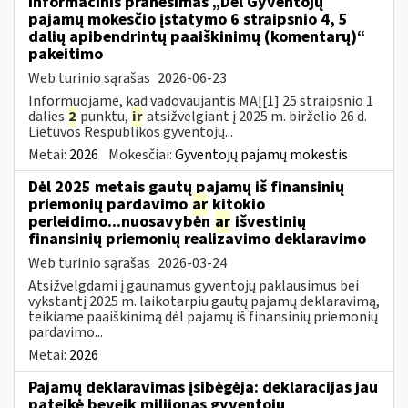
Informacinis pranešimas „Dėl Gyventojų
pajamų mokesčio įstatymo 6 straipsnio 4, 5
dalių apibendrintų paaiškinimų (komentarų)“
pakeitimo
Web turinio sąrašas
2026-06-23
Informuojame, kad vadovaujantis MAĮ[1] 25 straipsnio 1
dalies
2
punktu,
ir
atsižvelgiant į 2025 m. birželio 26 d.
Lietuvos Respublikos gyventojų...
Metai:
2026
Mokesčiai:
Gyventojų pajamų mokestis
Dėl 2025 metais gautų pajamų iš finansinių
priemonių pardavimo
ar
kitokio
perleidimo...nuosavybėn
ar
išvestinių
finansinių priemonių realizavimo deklaravimo
Web turinio sąrašas
2026-03-24
Atsižvelgdami į gaunamus gyventojų paklausimus bei
vykstantį 2025 m. laikotarpiu gautų pajamų deklaravimą,
teikiame paaiškinimą dėl pajamų iš finansinių priemonių
pardavimo...
Metai:
2026
Pajamų deklaravimas įsibėgėja: deklaracijas jau
pateikė beveik milijonas gyventojų