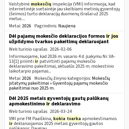
Valstybinė
mokesčių
inspekcija (VMI) informuoja, kad
internetinėje svetainėje jau skelbiami metinių gyventojų
(šeimos) turto deklaracijų duomenų išrašai už 2025
metus....
Metai:
2026
Pagrindinis:
Naujiena
Dėl pajamų mokesčio deklaracijos formos
ir
jos
užpildymo tvarkos pakeitimų deklaruojant
Web turinio sąrašas
2026-02-06
Informuojame, kad 2026 m. vasario 4 d. įsakymu Nr. VA-
13[1] priimti
ir
patvirtinti pajamų mokesčio
deklaravimo pakeitimai, aktualūs 2025 m. mokestinio
laikotarpio pajamas...
Metai:
2026
Mokesčių žinyno kategorijos:
Mokesčių
įstatymų pakeitimai » Gyventojų pajamų mokesčio
pakeitimai nuo 2025 m.
Dėl 2025 metais gyventojų gautų palūkanų
apmokestinimo
ir
deklaravimo
Web turinio sąrašas
2026-03-24
VMI prie FM Paaiškina,
kokia
tvarka
apmokestinamos
ir
deklaruojamos 2025 metais gyventojų gautos
palūkanos: Daugiau...