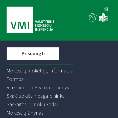
Prisijungti
Mokesčių mokėtojų informacija
Formos
Rinkmenos / Atviri duomenys
Skaičiuoklės ir pagalbininkai
Sąskaitos ir įmokų kodai
Mokesčių žinynas