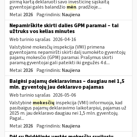
pirmą kartą deklaruoti savo investicinę sąskaitą
gyventojai galės balandžio
mėn
. pradžioje....
Metai:
2026
Pagrindinis:
Naujiena
Nepamirškite skirti dalies GPM paramai – tai
užtruks vos kelias minutes
Web turinio sąrašas
2026-04-16
Valstybinė mokesčių inspekcija (VMI) primena
gyventojams nepamiršti skirti dalį sumokėto gyventojų
pajamų mokesčio (GPM) paramai. Prašymus skirti
paramą gyventojai gali pateikti iki gegužės 4 d....
Metai:
2026
Pagrindinis:
Naujiena
Baigėsi pajamų deklaravimas – daugiau nei 1,5
mln. gyventojų jau deklaravo pajamas
Web turinio sąrašas
2026-05-06
Valstybinė
mokesčių
inspekcija (VMI) informuoja, kad
pasibaigus pajamų deklaravimo laikotarpiui, pajamas už
2025 m. jau deklaravo daugiau nei 1,5 mln. gyventojų.
Pagal...
Metai:
2026
Pagrindinis:
Naujiena
Dėl su Pridėtinės vertės mokesčiu susijusių