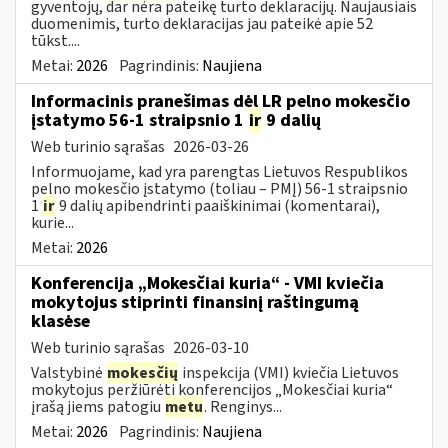
gyventojų, dar nėra pateikę turto deklaracijų. Naujausiais
duomenimis, turto deklaracijas jau pateikė apie 52
tūkst....
Metai:
2026
Pagrindinis:
Naujiena
Informacinis pranešimas dėl LR pelno mokesčio
įstatymo 56-1 straipsnio 1
ir
9 dalių
Web turinio sąrašas
2026-03-26
Informuojame, kad yra parengtas Lietuvos Respublikos
pelno mokesčio įstatymo (toliau – PMĮ) 56-1 straipsnio
1
ir
9 dalių apibendrinti paaiškinimai (komentarai),
kurie...
Metai:
2026
Konferencija „Mokesčiai kuria“ - VMI kviečia
mokytojus stiprinti finansinį raštingumą
klasėse
Web turinio sąrašas
2026-03-10
Valstybinė
mokesčių
inspekcija (VMI) kviečia Lietuvos
mokytojus peržiūrėti konferencijos „Mokesčiai kuria“
įrašą jiems patogiu
metu
. Renginys...
Metai:
2026
Pagrindinis:
Naujiena