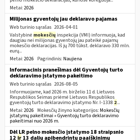
Metai:
2026
Milijonas gyventojų jau deklaravo pajamas
Web turinio sąrašas
2026-04-01
Valstybinė
mokesčių
inspekcija (VMI) informuoja, kad
daugiau nei milijonas gyventojų jau pateikė pajamų
mokesčio deklaracijas. Iš jų 700 tūkst. deklaravo 330 mln.
eurų...
Metai:
2026
Pagrindinis:
Naujiena
Informacinis pranešimas dėl Gyventojų turto
deklaravimo įstatymo pakeitimo
Web turinio sąrašas
2026-08-05
Informuojame, kad 2026 m. birželio 11 d. Lietuvos
Respublikos Seimas priėmė Lietuvos Respublikos
gyventojų turto deklaravimo įstatymo Nr. I-1338
2
...
Metai:
2026
Mokesčių žinyno kategorijos:
Mokesčių
įstatymų pakeitimai » Gyventojų turto deklaravimo
pakeitimai nuo 2026 m.
Dėl LR pelno mokesčio įstatymo 18 straipsnio
12
ir
13 dalių apibendrintų paaiškinimų