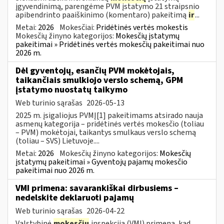
įgyvendinimą, parengėme PVM įstatymo 21 straipsnio
apibendrinto paaiškinimo (komentaro) pakeitimą
ir
...
Metai:
2026
Mokesčiai:
Pridėtinės vertės mokestis
Mokesčių žinyno kategorijos:
Mokesčių įstatymų
pakeitimai » Pridėtinės vertės mokesčių pakeitimai nuo
2026 m.
Dėl gyventojų, esančių PVM mokėtojais,
taikančiais smulkiojo verslo schemą, GPM
įstatymo nuostatų taikymo
Web turinio sąrašas
2026-05-13
2025 m. įsigaliojus PVMĮ[1] pakeitimams atsirado nauja
asmenų kategorija – pridėtinės vertės mokesčio (toliau
– PVM) mokėtojai, taikantys smulkaus verslo schemą
(toliau – SVS) Lietuvoje....
Metai:
2026
Mokesčių žinyno kategorijos:
Mokesčių
įstatymų pakeitimai » Gyventojų pajamų mokesčio
pakeitimai nuo 2026 m.
VMI primena: savarankiškai dirbusiems –
nedelskite deklaruoti pajamų
Web turinio sąrašas
2026-04-22
Valstybinė
mokesčių
inspekcija (VMI) primena, kad