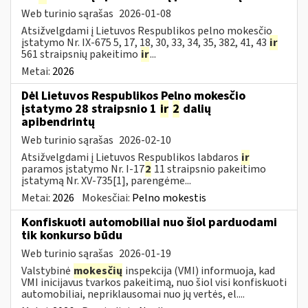
Web turinio sąrašas
2026-01-08
Atsižvelgdami į Lietuvos Respublikos pelno mokesčio
įstatymo Nr. IX-675 5, 17, 18, 30, 33, 34, 35, 382, 41, 43
ir
561 straipsnių pakeitimo
ir
...
Metai:
2026
Dėl Lietuvos Respublikos Pelno mokesčio
įstatymo 28 straipsnio 1
ir
2
dalių
apibendrintų
Web turinio sąrašas
2026-02-10
Atsižvelgdami į Lietuvos Respublikos labdaros
ir
paramos įstatymo Nr. I-17
2
11 straipsnio pakeitimo
įstatymą Nr. XV-735[1], parengėme...
Metai:
2026
Mokesčiai:
Pelno mokestis
Konfiskuoti automobiliai nuo šiol parduodami
tik konkurso būdu
Web turinio sąrašas
2026-01-19
Valstybinė
mokesčių
inspekcija (VMI) informuoja, kad
VMI inicijavus tvarkos pakeitimą, nuo šiol visi konfiskuoti
automobiliai, nepriklausomai nuo jų vertės, el....