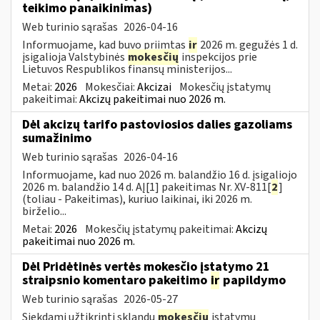
teikimo panaikinimas)
Web turinio sąrašas
2026-04-16
Informuojame, kad buvo priimtas
ir
2026 m. gegužės 1 d.
įsigalioja Valstybinės
mokesčių
inspekcijos prie
Lietuvos Respublikos finansų ministerijos...
Metai:
2026
Mokesčiai:
Akcizai
Mokesčių įstatymų
pakeitimai:
Akcizų pakeitimai nuo 2026 m.
Dėl akcizų tarifo pastoviosios dalies gazoliams
sumažinimo
Web turinio sąrašas
2026-04-16
Informuojame, kad nuo 2026 m. balandžio 16 d. įsigaliojo
2026 m. balandžio 14 d. AĮ[1] pakeitimas Nr. XV-811[
2
]
(toliau - Pakeitimas), kuriuo laikinai, iki 2026 m.
birželio...
Metai:
2026
Mokesčių įstatymų pakeitimai:
Akcizų
pakeitimai nuo 2026 m.
Dėl Pridėtinės vertės mokesčio įstatymo 21
straipsnio komentaro pakeitimo
ir
papildymo
Web turinio sąrašas
2026-05-27
Siekdami užtikrinti sklandų
mokesčių
įstatymų