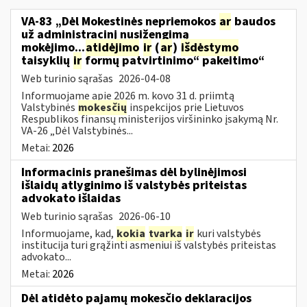
VA-83 „Dėl Mokestinės nepriemokos
ar
baudos
už administracinį nusižengimą
mokėjimo...
atidėjimo
ir
(
ar
)
išdėstymo
taisyklių
ir
formų patvirtinimo“ pakeitimo“
Web turinio sąrašas
2026-04-08
Informuojame apie 2026 m. kovo 31 d. priimtą
Valstybinės
mokesčių
inspekcijos prie Lietuvos
Respublikos finansų ministerijos viršininko įsakymą Nr.
VA-26 „Dėl Valstybinės...
Metai:
2026
Informacinis pranešimas dėl bylinėjimosi
išlaidų atlyginimo iš valstybės priteistas
advokato išlaidas
Web turinio sąrašas
2026-06-10
Informuojame, kad,
kokia
tvarka
ir
kuri valstybės
institucija turi grąžinti asmeniui iš valstybės priteistas
advokato...
Metai:
2026
Dėl atidėto pajamų mokesčio deklaracijos