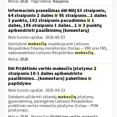
Metai:
2026
Pagrindinis:
Naujiena
Informacinis pranešimas dėl MAĮ 63 straipsnio,
64 straipsnio
2
dalies
ir
95 straipsnio...1 dalies
3 punkto, 102 straipsnio pavadinimo
ir
1
dalies, 106 straipsnio 1 dalies...1
ir
3 punktų
apibendrinti paaiškinimų (komentarų)
Web turinio sąrašas
2026-06-03
Valstybinė
mokesčių
inspekcija prie Lietuvos
Respublikos finansų ministerijos (toliau — VMI prie FM),
vadovaudamasi Lietuvos Respublikos
mokesčių
...
Metai:
2026
Dėl Pridėtinės vertės mokesčio įstatymo
2
straipsnio 10-1 dalies apibendrinto
paaiškinimo...(komentaro) pakeitimo
ir
papildymo
Web turinio sąrašas
2026-04-23
Siekdami užtikrinti sklandų
mokesčių
įstatymų
įgyvendinimą, parengėme Lietuvos Respublikos
pridėtinės vertės mokesčio įstatymo (toliau – PVM
įstatymas)...
Metai:
2026
Mokesčiai:
Pridėtinės vertės mokestis