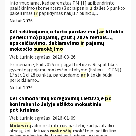
Informuojame, kad parengtas PMĮ[1] apibendrinto
paaiškinimo (komentaro) 3 straipsnio
2
dalies 5 punkto
pakeitimas
ir
papildymas nauju 7 punktu,...
Metai:
2026
Dėl nekilnojamojo turto pardavimo (
ar
kitokio
perleidimo) pajamų, gautų 2025 metais...,
apskaičiavimo, deklaravimo
ir
pajamų
mokesčio
sumokėjimo
Web turinio sąrašas
2026-03-26
Primename, kad 2025 m. pagal Lietuvos Respublikos
gyventojų pajamų mokesčio įstatymo (toliau — GPMĮ)
17 str. 1 d. 28 punktą, parduodamo
ar
kitokiu būdu
perleidžiamo...
Metai:
2026
Dėl kainodarinių koregavimų Lietuvoje
po
kontrahento šalyje atlikto mokestinio
patikrinimo
Web turinio sąrašas
2026-01-09
Mokesčių
administratorius pastebi, kad pasitaiko
atvejų, kai Lietuvos
mokesčių
mokėtojai patikslina
pelno mokesčio deklaracijas, kuriose koreguoja...