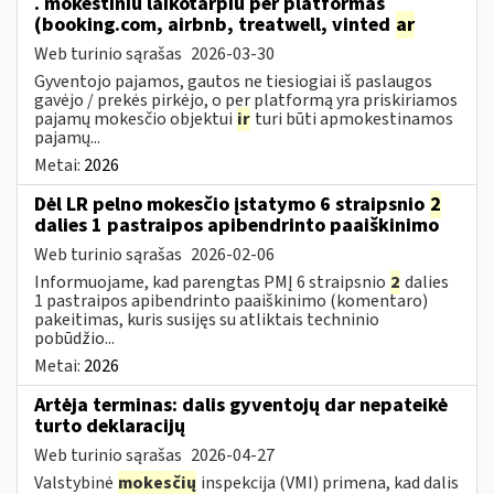
. mokestiniu laikotarpiu per platformas
(booking.com, airbnb, treatwell, vinted
ar
Web turinio sąrašas
2026-03-30
Gyventojo pajamos, gautos ne tiesiogiai iš paslaugos
gavėjo / prekės pirkėjo, o per platformą yra priskiriamos
pajamų mokesčio objektui
ir
turi būti apmokestinamos
pajamų...
Metai:
2026
Dėl LR pelno mokesčio įstatymo 6 straipsnio
2
dalies 1 pastraipos apibendrinto paaiškinimo
Web turinio sąrašas
2026-02-06
Informuojame, kad parengtas PMĮ 6 straipsnio
2
dalies
1 pastraipos apibendrinto paaiškinimo (komentaro)
pakeitimas, kuris susijęs su atliktais techninio
pobūdžio...
Metai:
2026
Artėja terminas: dalis gyventojų dar nepateikė
turto deklaracijų
Web turinio sąrašas
2026-04-27
Valstybinė
mokesčių
inspekcija (VMI) primena, kad dalis