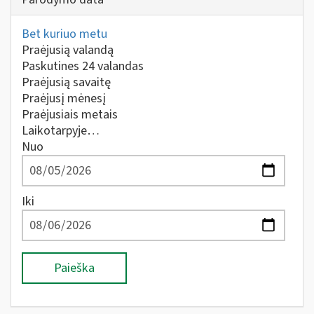
Bet kuriuo metu
Praėjusią valandą
Paskutines 24 valandas
Praėjusią savaitę
Praėjusį mėnesį
Praėjusiais metais
Laikotarpyje…
Nuo
Iki
Paieška