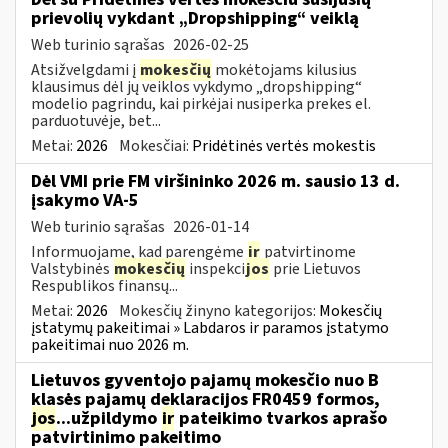
prievolių vykdant „Dropshipping“ veiklą
Web turinio sąrašas
2026-02-25
Atsižvelgdami į
mokesčių
mokėtojams kilusius
klausimus dėl jų veiklos vykdymo „dropshipping“
modelio pagrindu, kai pirkėjai nusiperka prekes el.
parduotuvėje, bet...
Metai:
2026
Mokesčiai:
Pridėtinės vertės mokestis
Dėl VMI prie FM viršininko 2026 m. sausio 13 d.
įsakymo VA-5
Web turinio sąrašas
2026-01-14
Informuojame, kad parengėme
ir
patvirtinome
Valstybinės
mokesčių
inspekci
jos
prie Lietuvos
Respublikos finansų...
Metai:
2026
Mokesčių žinyno kategorijos:
Mokesčių
įstatymų pakeitimai » Labdaros ir paramos įstatymo
pakeitimai nuo 2026 m.
Lietuvos gyventojo pajamų mokesčio nuo B
klasės pajamų deklaracijos FR0459 formos,
jos
...užpildymo
ir
pateikimo tvarkos aprašo
patvirtinimo pakeitimo