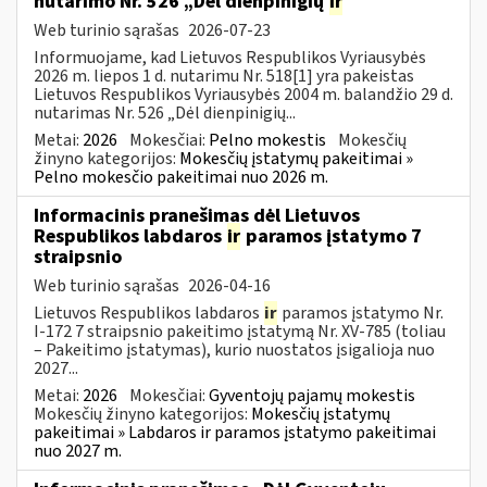
nutarimo Nr. 526 „Dėl dienpinigių
ir
Web turinio sąrašas
2026-07-23
Informuojame, kad Lietuvos Respublikos Vyriausybės
2026 m. liepos 1 d. nutarimu Nr. 518[1] yra pakeistas
Lietuvos Respublikos Vyriausybės 2004 m. balandžio 29 d.
nutarimas Nr. 526 „Dėl dienpinigių...
Metai:
2026
Mokesčiai:
Pelno mokestis
Mokesčių
žinyno kategorijos:
Mokesčių įstatymų pakeitimai »
Pelno mokesčio pakeitimai nuo 2026 m.
Informacinis pranešimas dėl Lietuvos
Respublikos labdaros
ir
paramos įstatymo 7
straipsnio
Web turinio sąrašas
2026-04-16
Lietuvos Respublikos labdaros
ir
paramos įstatymo Nr.
I-172 7 straipsnio pakeitimo įstatymą Nr. XV-785 (toliau
– Pakeitimo įstatymas), kurio nuostatos įsigalioja nuo
2027...
Metai:
2026
Mokesčiai:
Gyventojų pajamų mokestis
Mokesčių žinyno kategorijos:
Mokesčių įstatymų
pakeitimai » Labdaros ir paramos įstatymo pakeitimai
nuo 2027 m.