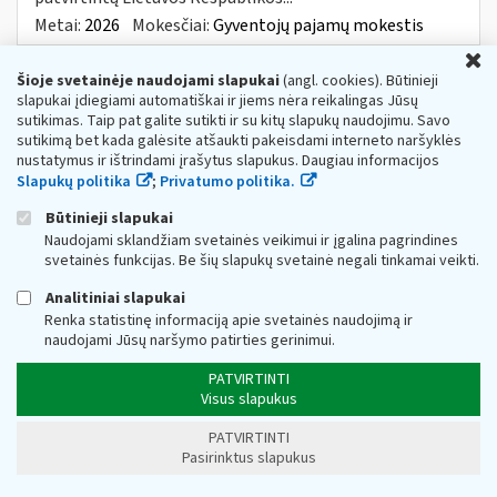
Metai:
2026
Mokesčiai:
Gyventojų pajamų mokestis
U
Dėl akcizų įstatymo 19 straipsnio apibendrinto
Šioje svetainėje naudojami slapukai
(angl. cookies). Būtinieji
paaiškinimo (komentaro) parengimo
slapukai įdiegiami automatiškai ir jiems nėra reikalingas Jūsų
Web turinio sąrašas
2026-07-15
sutikimas. Taip pat galite sutikti ir su kitų slapukų naudojimu. Savo
sutikimą bet kada galėsite atšaukti pakeisdami interneto naršyklės
Siekdami užtikrinti sklandų
mokesčių
įstatymų
nustatymus ir ištrindami įrašytus slapukus. Daugiau informacijos
įgyvendinimą, parengėme Lietuvos Respublikos akcizų
įstatymo 19 straipsnio apibendrintą paaiškinimą
Slapukų politika
;
Privatumo politika.
(komentarą). Šį...
Būtinieji slapukai
Metai:
2026
Naudojami sklandžiam svetainės veikimui ir įgalina pagrindines
svetainės funkcijas. Be šių slapukų svetainė negali tinkamai veikti.
Dėl akcizų įstatymo 27 straipsnio 1 dalies 9
punkto apibendrinto paaiškinimo (komentaro)
Analitiniai slapukai
parengimo
Renka statistinę informaciją apie svetainės naudojimą ir
Web turinio sąrašas
2026-05-11
naudojami Jūsų naršymo patirties gerinimui.
Siekdami užtikrinti sklandų
mokesčių
įstatymų
PATVIRTINTI
įgyvendinimą, parengėme Lietuvos Respublikos akcizų
Visus slapukus
įstatymo 27 straipsnio 1 dalies 9 punkto apibendrintą
paaiškinimą...
PATVIRTINTI
Metai:
2026
Pasirinktus slapukus
KVIETIMAS ATSILIEPTI TURTO SAVININKAMS