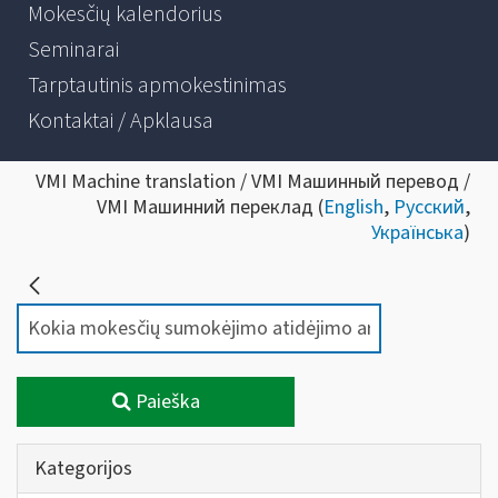
Mokesčių kalendorius
Seminarai
Tarptautinis apmokestinimas
Kontaktai / Apklausa
VMI Machine translation / VMI Машинный перевод /
VMI Машинний переклад (
English
,
Русский
,
Українська
)
Paieška
Kategorijos