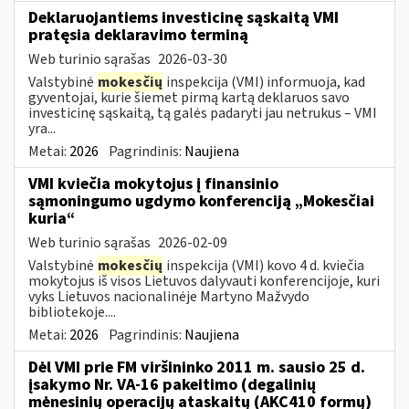
Deklaruojantiems investicinę sąskaitą VMI
pratęsia deklaravimo terminą
Web turinio sąrašas
2026-03-30
Valstybinė
mokesčių
inspekcija (VMI) informuoja, kad
gyventojai, kurie šiemet pirmą kartą deklaruos savo
investicinę sąskaitą, tą galės padaryti jau netrukus – VMI
yra...
Metai:
2026
Pagrindinis:
Naujiena
VMI kviečia mokytojus į finansinio
sąmoningumo ugdymo konferenciją „Mokesčiai
kuria“
Web turinio sąrašas
2026-02-09
Valstybinė
mokesčių
inspekcija (VMI) kovo 4 d. kviečia
mokytojus iš visos Lietuvos dalyvauti konferencijoje, kuri
vyks Lietuvos nacionalinėje Martyno Mažvydo
bibliotekoje....
Metai:
2026
Pagrindinis:
Naujiena
Dėl VMI prie FM viršininko 2011 m. sausio 25 d.
įsakymo Nr. VA-16 pakeitimo (degalinių
mėnesinių operacijų ataskaitų (AKC410 formų)