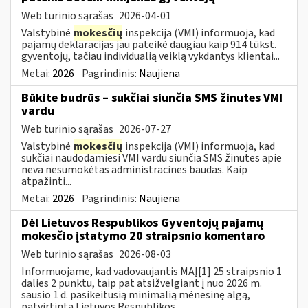
Web turinio sąrašas
2026-04-01
Valstybinė
mokesčių
inspekcija (VMI) informuoja, kad
pajamų deklaracijas jau pateikė daugiau kaip 914 tūkst.
gyventojų, tačiau individualią veiklą vykdantys klientai...
Metai:
2026
Pagrindinis:
Naujiena
Būkite budrūs – sukčiai siunčia SMS žinutes VMI
vardu
Web turinio sąrašas
2026-07-27
Valstybinė
mokesčių
inspekcija (VMI) informuoja, kad
sukčiai naudodamiesi VMI vardu siunčia SMS žinutes apie
neva nesumokėtas administracines baudas. Kaip
atpažinti...
Metai:
2026
Pagrindinis:
Naujiena
Dėl Lietuvos Respublikos Gyventojų pajamų
mokesčio įstatymo 20 straipsnio komentaro
Web turinio sąrašas
2026-08-03
Informuojame, kad vadovaujantis MAĮ[1] 25 straipsnio 1
dalies 2 punktu, taip pat atsižvelgiant į nuo 2026 m.
sausio 1 d. pasikeitusią minimalią mėnesinę algą,
patvirtintą Lietuvos Respublikos...