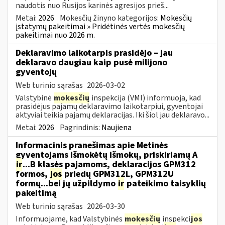
naudotis nuo Rusijos karinės agresijos prieš...
Metai:
2026
Mokesčių žinyno kategorijos:
Mokesčių
įstatymų pakeitimai » Pridėtinės vertės mokesčių
pakeitimai nuo 2026 m.
Deklaravimo laikotarpis prasidėjo – jau
deklaravo daugiau kaip pusė milijono
gyventojų
Web turinio sąrašas
2026-03-02
Valstybinė
mokesčių
inspekcija (VMI) informuoja, kad
prasidėjus pajamų deklaravimo laikotarpiui, gyventojai
aktyviai teikia pajamų deklaracijas. Iki šiol jau deklaravo...
Metai:
2026
Pagrindinis:
Naujiena
Informacinis pranešimas apie Metinės
gyventojams išmokėtų išmokų, priskiriamų A
ir
...B klasės pajamoms, deklaracijos GPM312
formos,
jos
priedų GPM312L, GPM312U
formų...bei jų užpildymo
ir
pateikimo taisyklių
pakeitimą
Web turinio sąrašas
2026-03-30
Informuojame, kad Valstybinės
mokesčių
inspekci
jos