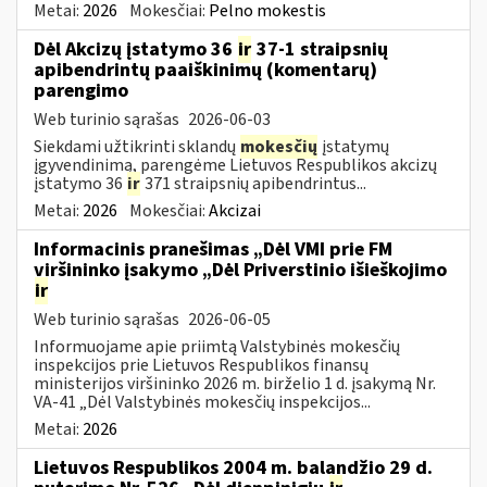
Metai:
2026
Mokesčiai:
Pelno mokestis
Dėl Akcizų įstatymo 36
ir
37-1 straipsnių
apibendrintų paaiškinimų (komentarų)
parengimo
Web turinio sąrašas
2026-06-03
Siekdami užtikrinti sklandų
mokesčių
įstatymų
įgyvendinimą, parengėme Lietuvos Respublikos akcizų
įstatymo 36
ir
371 straipsnių apibendrintus...
Metai:
2026
Mokesčiai:
Akcizai
Informacinis pranešimas „Dėl VMI prie FM
viršininko įsakymo „Dėl Priverstinio išieškojimo
ir
Web turinio sąrašas
2026-06-05
Informuojame apie priimtą Valstybinės mokesčių
inspekcijos prie Lietuvos Respublikos finansų
ministerijos viršininko 2026 m. birželio 1 d. įsakymą Nr.
VA-41 „Dėl Valstybinės mokesčių inspekcijos...
Metai:
2026
Lietuvos Respublikos 2004 m. balandžio 29 d.