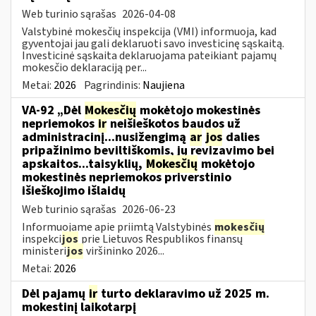
Web turinio sąrašas
2026-04-08
Valstybinė mokesčių inspekcija (VMI) informuoja, kad
gyventojai jau gali deklaruoti savo investicinę sąskaitą.
Investicinė sąskaita deklaruojama pateikiant pajamų
mokesčio deklaraciją per...
Metai:
2026
Pagrindinis:
Naujiena
VA-92 „Dėl
Mokesčių
mokėtojo mokestinės
nepriemokos
ir
neišieškotos baudos už
administracinį...nusižengimą
ar
jos
dalies
pripažinimo beviltiškomis, jų revizavimo bei
apskaitos...taisyklių,
Mokesčių
mokėtojo
mokestinės nepriemokos priverstinio
išieškojimo išlaidų
Web turinio sąrašas
2026-06-23
Informuojame apie priimtą Valstybinės
mokesčių
inspekci
jos
prie Lietuvos Respublikos finansų
ministeri
jos
viršininko 2026...
Metai:
2026
Dėl pajamų
ir
turto deklaravimo už 2025 m.
mokestinį laikotarpį