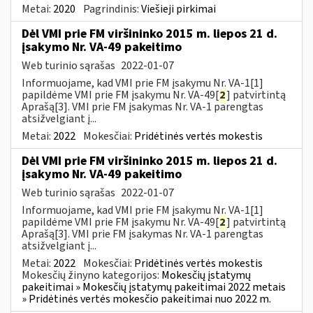
Metai:
2020
Pagrindinis:
Viešieji pirkimai
Dėl VMI prie FM viršininko 2015 m. liepos 21 d.
įsakymo Nr. VA-49 pakeitimo
Web turinio sąrašas
2022-01-07
Informuojame, kad VMI prie FM įsakymu Nr. VA-1[1]
papildėme VMI prie FM įsakymu Nr. VA-49[
2
] patvirtintą
Aprašą[3]. VMI prie FM įsakymas Nr. VA-1 parengtas
atsižvelgiant į...
Metai:
2022
Mokesčiai:
Pridėtinės vertės mokestis
Dėl VMI prie FM viršininko 2015 m. liepos 21 d.
įsakymo Nr. VA-49 pakeitimo
Web turinio sąrašas
2022-01-07
Informuojame, kad VMI prie FM įsakymu Nr. VA-1[1]
papildėme VMI prie FM įsakymu Nr. VA-49[
2
] patvirtintą
Aprašą[3]. VMI prie FM įsakymas Nr. VA-1 parengtas
atsižvelgiant į...
Metai:
2022
Mokesčiai:
Pridėtinės vertės mokestis
Mokesčių žinyno kategorijos:
Mokesčių įstatymų
pakeitimai » Mokesčių įstatymų pakeitimai 2022 metais
» Pridėtinės vertės mokesčio pakeitimai nuo 2022 m.