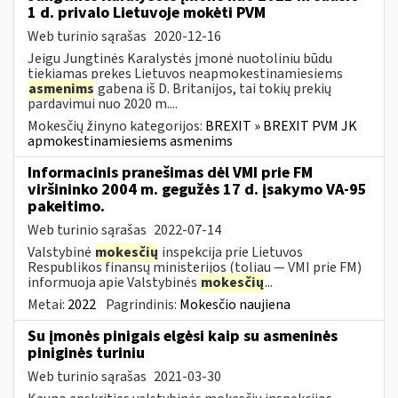
1 d. privalo Lietuvoje mokėti PVM
Web turinio sąrašas
2020-12-16
Jeigu Jungtinės Karalystės įmonė nuotoliniu būdu
tiekiamas prekes Lietuvos neapmokestinamiesiems
asmenims
gabena iš D. Britanijos, tai tokių prekių
pardavimui nuo 2020 m....
Mokesčių žinyno kategorijos:
BREXIT » BREXIT PVM JK
apmokestinamiesiems asmenims
Informacinis pranešimas dėl VMI prie FM
viršininko 2004 m. gegužės 17 d. įsakymo VA-95
pakeitimo.
Web turinio sąrašas
2022-07-14
Valstybinė
mokesčių
inspekcija prie Lietuvos
Respublikos finansų ministerijos (toliau ― VMI prie FM)
informuoja apie Valstybinės
mokesčių
...
Metai:
2022
Pagrindinis:
Mokesčio naujiena
Su įmonės pinigais elgėsi kaip su asmeninės
piniginės turiniu
Web turinio sąrašas
2021-03-30