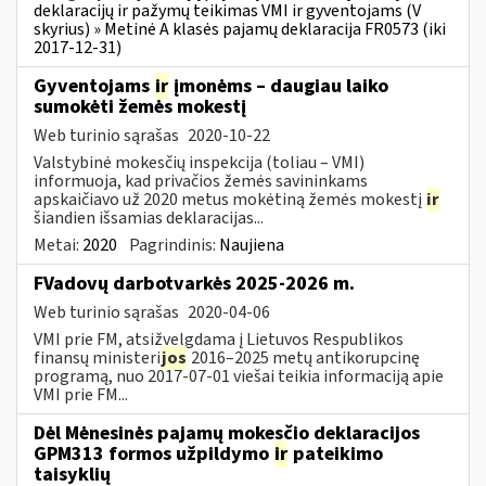
deklaracijų ir pažymų teikimas VMI ir gyventojams (V
skyrius) » Metinė A klasės pajamų deklaracija FR0573 (iki
2017-12-31)
Gyventojams
ir
įmonėms – daugiau laiko
sumokėti žemės mokestį
Web turinio sąrašas
2020-10-22
Valstybinė mokesčių inspekcija (toliau – VMI)
informuoja, kad privačios žemės savininkams
apskaičiavo už 2020 metus mokėtiną žemės mokestį
ir
šiandien išsamias deklaracijas...
Metai:
2020
Pagrindinis:
Naujiena
FVadovų darbotvarkės 2025-2026 m.
Web turinio sąrašas
2020-04-06
VMI prie FM, atsižvelgdama į Lietuvos Respublikos
finansų ministeri
jos
2016–2025 metų antikorupcinę
programą, nuo 2017-07-01 viešai teikia informaciją apie
VMI prie FM...
Dėl Mėnesinės pajamų mokesčio deklaracijos
GPM313 formos užpildymo
ir
pateikimo
taisyklių