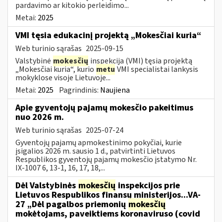
pardavimo ar kitokio perleidimo...
Metai:
2025
VMI tęsia edukacinį projektą „Mokesčiai kuria“
Web turinio sąrašas
2025-09-15
Valstybinė
mokesčių
inspekcija (VMI) tęsia projektą
„Mokesčiai kuria“, kurio
metu
VMI specialistai lankysis
mokyklose visoje Lietuvoje...
Metai:
2025
Pagrindinis:
Naujiena
Apie gyventojų pajamų mokesčio pakeitimus
nuo 2026 m.
Web turinio sąrašas
2025-07-24
Gyventojų pajamų apmokestinimo pokyčiai, kurie
įsigalios 2026 m. sausio 1 d., patvirtinti Lietuvos
Respublikos gyventojų pajamų mokesčio įstatymo Nr.
IX-1007 6, 13-1, 16, 17, 18,...
Dėl Valstybinės
mokesčių
inspekcijos prie
Lietuvos Respublikos finansų ministerijos...VA-
27 „Dėl pagalbos priemonių
mokesčių
mokėtojams, paveiktiems koronaviruso (covid