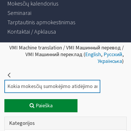
Mokesčių kalendorius
Seminarai
Tarptautinis apmokestinimas
Kontaktai / Apklausa
VMI Machine translation / VMI Машинный перевод /
VMI Машинний переклад (
English
,
Русский
,
Українська
)
Paieška
Kategorijos