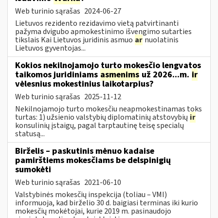
Web turinio sąrašas
2024-06-27
Lietuvos rezidento rezidavimo vietą patvirtinanti
pažyma dvigubo apmokestinimo išvengimo sutarties
tikslais Kai Lietuvos juridinis asmuo
ar
nuolatinis
Lietuvos gyventojas...
Kokios nekilnojamojo turto mokesčio lengvatos
taikomos juridiniams
asmenims
už 2026...m.
ir
vėlesnius mokestinius laikotarpius?
Web turinio sąrašas
2025-11-12
Nekilnojamojo turto mokesčiu neapmokestinamas toks
turtas: 1) užsienio valstybių diplomatinių atstovybių
ir
konsulinių įstaigų, pagal tarptautinę teisę specialų
statusą...
Birželis – paskutinis mėnuo kadaise
pamirštiems mokesčiams be delspinigių
sumokėti
Web turinio sąrašas
2021-06-10
Valstybinės mokesčių inspekcija (toliau – VMI)
informuoja, kad birželio 30 d. baigiasi terminas iki kurio
mokesčių mokėtojai, kurie 2019 m. pasinaudojo