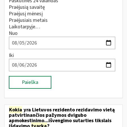
Paskutines 24 valandas
Praėjusią savaitę
Praėjusį mėnesį
Praėjusiais metais
Laikotarpyje…
Nuo
Iki
Paieška
Kokia
yra Lietuvos rezidento rezidavimo vietą
patvirtinančios pažymos dvigubo
apmokestinimo...išvengimo sutarties tikslais
išdavimo
tvarka
?