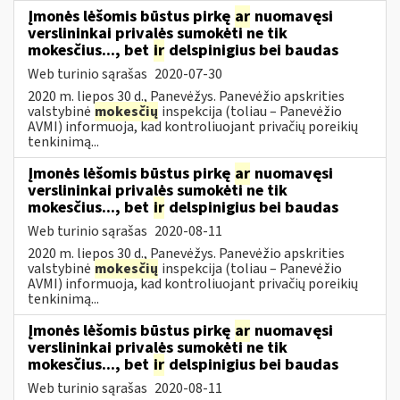
Įmonės lėšomis būstus pirkę
ar
nuomavęsi
verslininkai privalės sumokėti ne tik
mokesčius..., bet
ir
delspinigius bei baudas
Web turinio sąrašas
2020-07-30
2020 m. liepos 30 d., Panevėžys. Panevėžio apskrities
valstybinė
mokesčių
inspekcija (toliau – Panevėžio
AVMI) informuoja, kad kontroliuojant privačių poreikių
tenkinimą...
Įmonės lėšomis būstus pirkę
ar
nuomavęsi
verslininkai privalės sumokėti ne tik
mokesčius..., bet
ir
delspinigius bei baudas
Web turinio sąrašas
2020-08-11
2020 m. liepos 30 d., Panevėžys. Panevėžio apskrities
valstybinė
mokesčių
inspekcija (toliau – Panevėžio
AVMI) informuoja, kad kontroliuojant privačių poreikių
tenkinimą...
Įmonės lėšomis būstus pirkę
ar
nuomavęsi
verslininkai privalės sumokėti ne tik
mokesčius..., bet
ir
delspinigius bei baudas
Web turinio sąrašas
2020-08-11