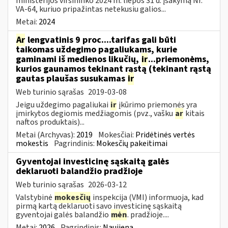
ministerijos viršininko 2024 m. liepos 31 d. įsakymą Nr.
VA-64, kuriuo pripažintas netekusiu galios...
Metai:
2024
Ar
lengvatinis 9 proc....tarifas gali būti
taikomas uždegimo pagaliukams, kurie
gaminami iš medienos likučių,
ir
...priemonėms,
kurios gaunamos tekinant rąstą (tekinant rąstą
gautas plaušas susukamas
ir
Web turinio sąrašas
2019-03-08
Jeigu uždegimo pagaliukai
ir
įkūrimo priemonės yra
įmirkytos degiomis medžiagomis (pvz., vašku
ar
kitais
naftos produktais)...
Metai (Archyvas):
2019
Mokesčiai:
Pridėtinės vertės
mokestis
Pagrindinis:
Mokesčių pakeitimai
Gyventojai investicinę sąskaitą galės
deklaruoti balandžio pradžioje
Web turinio sąrašas
2026-03-12
Valstybinė
mokesčių
inspekcija (VMI) informuoja, kad
pirmą kartą deklaruoti savo investicinę sąskaitą
gyventojai galės balandžio
mėn
. pradžioje....
Metai:
2026
Pagrindinis:
Naujiena