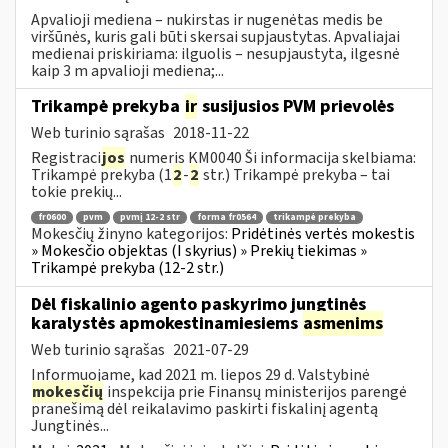
Apvalioji mediena – nukirstas ir nugenėtas medis be
viršūnės, kuris gali būti skersai supjaustytas. Apvaliajai
medienai priskiriama: ilguolis – nesupjaustyta, ilgesnė
kaip 3 m apvalioji mediena;...
Trikampė prekyba
ir
susijusios PVM prievolės
Web turinio sąrašas
2018-11-22
Registraci
jos
numeris KM0040 Ši informacija skelbiama:
Trikampė prekyba (1
2
-
2
str.) Trikampė prekyba – tai
tokie prekių...
fr0600
pvm
pvmį 12-2 str
forma fr0564
trikampė prekyba
Mokesčių žinyno kategorijos:
Pridėtinės vertės mokestis
» Mokesčio objektas (I skyrius) » Prekių tiekimas »
Trikampė prekyba (12-2 str.)
Dėl fiskalinio agento paskyrimo jungtinės
karalystės apmokestinamiesiems
asmenims
Web turinio sąrašas
2021-07-29
Informuojame, kad 2021 m. liepos 29 d. Valstybinė
mokesčių
inspekcija prie Finansų ministerijos parengė
pranešimą dėl reikalavimo paskirti fiskalinį agentą
Jungtinės...