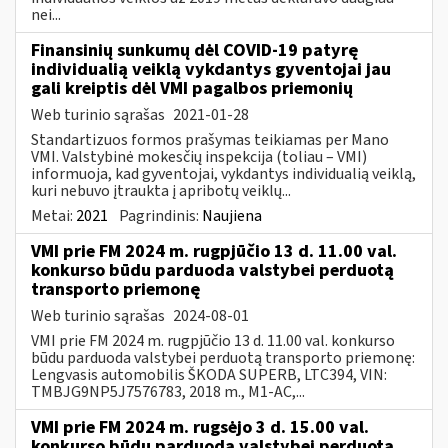
nei...
Finansinių sunkumų dėl COVID-19 patyrę
individualią veiklą vykdantys gyventojai jau
gali kreiptis dėl VMI pagalbos priemonių
Web turinio sąrašas
2021-01-28
Standartizuos formos prašymas teikiamas per Mano
VMI. Valstybinė mokesčių inspekcija (toliau – VMI)
informuoja, kad gyventojai, vykdantys individualią veiklą,
kuri nebuvo įtraukta į apribotų veiklų...
Metai:
2021
Pagrindinis:
Naujiena
VMI prie FM 2024 m. rugpjūčio 13 d. 11.00 val.
konkurso būdu parduoda valstybei perduotą
transporto priemonę
Web turinio sąrašas
2024-08-01
VMI prie FM 2024 m. rugpjūčio 13 d. 11.00 val. konkurso
būdu parduoda valstybei perduotą transporto priemonę:
Lengvasis automobilis ŠKODA SUPERB, LTC394, VIN:
TMBJG9NP5J7576783, 2018 m., M1-AC,...
VMI prie FM 2024 m. rugsėjo 3 d. 15.00 val.
konkurso būdu parduoda valstybei perduotą