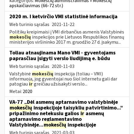
kategorijos:
Mokesčių administravimas » Mokesčių
apskaičiavimas (66-72 str.)
2020 m. I ketvirčio VMI statistinė informacija
Web turinio sąrašas
2021-11-22
Politikų kreipimaisi į VMI dirbančius asmenis Valstybinės
mokesčių
inspekcijos prie Lietuvos Respublikos finansų
ministerijos viršininko 2017 m. gruodžio 27 d. įsakymu...
Toliau atnaujinama Mano VMI - gyventojams
paprasčiau įsigyti verslo liudijimą e. būdu
Web turinio sąrašas
2020-11-03
Valstybinė
mokesčių
inspekcija (toliau – VMI)
informuoja, jog gyventojai nuo šiol internetu gali dar
patogiau
ir
greičiau užsisakyti verslo...
Metai:
2020
VA-77 „Dėl asmenų aptarnavimo valstybinėje
mokesčių
inspekcijoje taisyklių patvirtinimo...”
pripažinimo netekusiu galios
ir
asmenų
aptarnavimo reglamentavimo
Valstybinėje...
mokesčių
inspekcijoje
Web turinio sąrašas
2021-03-03