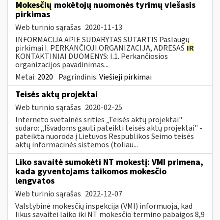
Mokesčių
mokėtojų nuomonės tyrimų viešasis
pirkimas
Web turinio sąrašas
2020-11-13
INFORMACIJA APIE SUDARYTAS SUTARTIS Paslaugų
pirkimai I. PERKANČIOJI ORGANIZACIJA, ADRESAS
IR
KONTAKTINIAI DUOMENYS: I.1. Perkančiosios
organizacijos pavadinimas...
Metai:
2020
Pagrindinis:
Viešieji pirkimai
Teisės aktų projektai
Web turinio sąrašas
2020-02-25
Interneto svetainės srities „Teisės aktų projektai"
sudaro: „Išvadoms gauti pateikti teisės aktų projektai" -
pateikta nuoroda į Lietuvos Respublikos Seimo teisės
aktų informacinės sistemos (toliau...
Liko savaitė sumokėti NT mokestį: VMI primena,
kada gyventojams taikomos mokesčio
lengvatos
Web turinio sąrašas
2022-12-07
Valstybinė mokesčių inspekcija (VMI) informuoja, kad
likus savaitei laiko iki NT mokesčio termino pabaigos 8,9