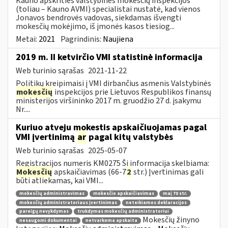
Kauno apskrities valstybinės mokesčių inspekcijos
(toliau – Kauno AVMI) specialistai nustatė, kad vienos
Jonavos bendrovės vadovas, siekdamas išvengti
mokesčių mokėjimo, iš įmonės kasos tiesiog...
Metai:
2021
Pagrindinis:
Naujiena
2019 m. II ketvirčio VMI statistinė informacija
Web turinio sąrašas
2021-11-22
Politikų kreipimaisi į VMI dirbančius asmenis Valstybinės
mokesčių
inspekcijos prie Lietuvos Respublikos finansų
ministerijos viršininko 2017 m. gruodžio 27 d. įsakymu
Nr....
Kuriuo atveju mokestis apskaičiuojamas pagal
VMI įvertinimą
ar
pagal kitų valstybės
Web turinio sąrašas
2025-05-07
Registracijos numeris KM0275 Ši informacija skelbiama:
Mokesčių
apskaičiavimas (66-7
2
str.) Įvertinimas gali
būti atliekamas, kai VMI...
mokesčių administravimas
mokesčio apskaičiavimas
maį 70 str.
mokesčių administratoriaus įvertinimas
neteikiamos deklaracijos
pareigų nevykdymas
trukdymas mokesčių administratoriui
Mokesčių žinyno
nesaugomi dokumentai
netvarkoma apskaita