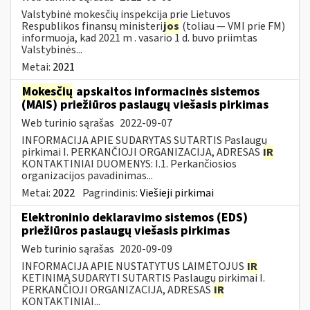
Valstybinė mokesčių inspekcija prie Lietuvos
Respublikos finansų ministeri
jos
(toliau — VMI prie FM)
informuoja, kad 2021 m . vasario 1 d. buvo priimtas
Valstybinės...
Metai:
2021
Mokesčių
apskaitos informacinės sistemos
(MAIS) priežiūros paslaugų viešasis pirkimas
Web turinio sąrašas
2022-09-07
INFORMACIJA APIE SUDARYTAS SUTARTIS Paslaugų
pirkimai I. PERKANČIOJI ORGANIZACIJA, ADRESAS
IR
KONTAKTINIAI DUOMENYS: I.1. Perkančiosios
organizacijos pavadinimas...
Metai:
2022
Pagrindinis:
Viešieji pirkimai
Elektroninio deklaravimo sistemos (EDS)
priežiūros paslaugų viešasis pirkimas
Web turinio sąrašas
2020-09-09
INFORMACIJA APIE NUSTATYTUS LAIMĖTOJUS
IR
KETINIMĄ SUDARYTI SUTARTIS Paslaugų pirkimai I.
PERKANČIOJI ORGANIZACIJA, ADRESAS
IR
KONTAKTINIAI...