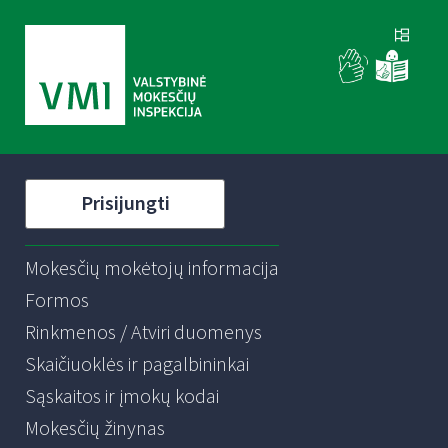
Prisijungti
Mokesčių mokėtojų informacija
Formos
Rinkmenos / Atviri duomenys
Skaičiuoklės ir pagalbininkai
Sąskaitos ir įmokų kodai
Mokesčių žinynas