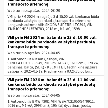
transporto priemonę
Web turinio sąrašas
2024-08-20
VMI prie FM 2024 m. rugsėjo 3 d. 15.00 val. konkurso būdu
parduoda valstybei perduotą transporto priemonę:
Lengvasis automobilis ŠKODA SUPERB, LTC394, VIN:
TMBJG9NP5J7576783, 2018 m., M1-AC, 1598...
VMI prie FM 2024 m. balandžio 23 d. 10.00 val.
konkurso būdu parduoda valstybei perduotą
transporto priemonę:
Web turinio sąrašas
2024-04-05
1. Automobilis Nissan Qashqai, VIN:
SJNFCAJ11U1563949, 2015 m., M1-AF, 1618 cm3, 120 kW,
benzinas, balta, (SDK) - KECMFTET, technikinė apžiūra
galioja iki 2025-01-19. Pradinė kaina 8326,80,00 Eur...
VMI prie FM 2024 m. balandžio 23 d. 11.00 val.
konkurso būdu parduoda valstybei perduotą
transporto priemonę:
Web turinio sąrašas
2024-04-05
1. Automobilis BMW 730D, VIN: WBA7C21050G479911,
2016 m., M1-AA, 2993 cm3, 195 kW, dyzelinas, juoda,