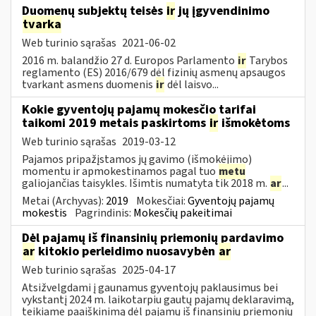
Duomenų subjektų teisės
ir
jų įgyvendinimo
tvarka
Web turinio sąrašas
2021-06-02
2016 m. balandžio 27 d. Europos Parlamento
ir
Tarybos
reglamento (ES) 2016/679 dėl fizinių asmenų apsaugos
tvarkant asmens duomenis
ir
dėl laisvo...
Kokie gyventojų pajamų mokesčio tarifai
taikomi 2019 metais paskirtoms
ir
išmokėtoms
Web turinio sąrašas
2019-03-12
Pajamos pripažįstamos jų gavimo (išmokėjimo)
momentu ir apmokestinamos pagal tuo
metu
galiojančias taisykles. Išimtis numatyta tik 2018 m.
ar
...
Metai (Archyvas):
2019
Mokesčiai:
Gyventojų pajamų
mokestis
Pagrindinis:
Mokesčių pakeitimai
Dėl pajamų iš finansinių priemonių pardavimo
ar
kitokio perleidimo nuosavybėn
ar
Web turinio sąrašas
2025-04-17
Atsižvelgdami į gaunamus gyventojų paklausimus bei
vykstantį 2024 m. laikotarpiu gautų pajamų deklaravimą,
teikiame paaiškinimą dėl pajamų iš finansinių priemonių