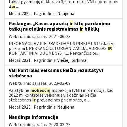
tūkst. gyventojų deklaravo 3,6 mln. eurų. VMI duomenims
d
ar
...
Metai:
2022
Pagrindinis:
Naujiena
Paslaugos „Kasos aparatų
ir
kitų pardavimo
taškų nuotolinis registravimas
ir
būklių
Web turinio sąrašas
2021-06-23
INFORMACIJA APIE PRADEDAMUS PIRKIMUS Paslaugų
pirkimai I. PERKANČIOJI ORGANIZACIJA, ADRESAS
IR
KONTAKTINIAI DUOMENYS: I.1. Perkančiosios...
Metai:
2021
Pagrindinis:
Viešieji pirkimai
VMI kontrolės veiksmus keičia rezultatyvi
stebėsena
Web turinio sąrašas
2023-02-09
Valstybinė
mokesčių
inspekcija (VMI) informuoja, kad
2022 m. kontrolės veiksmus vis dažniau keičia
stebėsenos
ir
prevencinės priemonės, o...
Metai:
2023
Pagrindinis:
Naujiena
Naudinga informacija
Web turinio sąrašas
2020-03-23