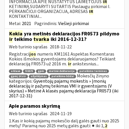
INFORMACIJA APIE NUSTATYTUS LAIMĖTOJUS
IR
KETINIMĄ SUDARYTI SUTARTIS Paslaugų pirkimai I.
PERKANČIOJI ORGANIZACIJA, ADRESAS
IR
KONTAKTINIAI...
Metai:
2021
Pagrindinis:
Viešieji pirkimai
Kokia
yra metinės deklaracijos FR0573 pildymo
ir
teikimo
tvarka
iki 2016-12-31?
Web turinio sąrašas
2018-11-22
Registraci
jos
numeris KM1161 Aspektas Komentaras
Kokios išmokos gyventojams deklaruojamos? Teikiant
deklaraciją FR0573 už 2016 m.
ir
ankstesnius...
a klasė
fr0573
gpm
metinė deklaracija
pateikimo terminas
Mokesčių žinyno
gpmį 24 str
užpildymas
pateikimo būdai
kategorijos:
Gyventojų pajamų mokestis » Įmonių
deklaracijų ir pažymų teikimas VMI ir gyventojams (V
skyrius) » Metinė A klasės pajamų deklaracija FR0573 (iki
2017-12-31)
Apie paramos skyrimą
Web turinio sąrašas
2024-11-19
1.Kas ir kokią pajamų mokesčio dalį galės gauti nuo 2025
metų? Paramą nuo 2025 metų galės gauti: ● iki 1,
2