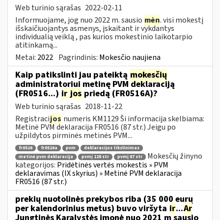
Web turinio sąrašas
2022-02-11
Informuojame, jog nuo 2022 m. sausio
mėn
. visi mokestį
išskaičiuojantys asmenys, įskaitant ir vykdantys
individualią veiklą , pas kurios mokestinio laikotarpio
atitinkamą...
Metai:
2022
Pagrindinis:
Mokesčio naujiena
Kaip patikslinti jau pateiktą
mokesčių
administratoriui metinę PVM deklaraciją
(FR0516...)
ir
jos
priedą (FR0516A)?
Web turinio sąrašas
2018-11-22
Registraci
jos
numeris KM1129 Ši informacija skelbiama:
Metinė PVM deklaracija FR0516 (87 str.) Jeigu po
užpildytos pirminės metinės PVM...
fr0516
fr0516a
pvm
deklaracijos tikslinimas
Mokesčių žinyno
metinė pvm deklaracija
pvmį 128 str
pvmį 87 str
kategorijos:
Pridėtinės vertės mokestis » PVM
deklaravimas (IX skyrius) » Metinė PVM deklaracija
FR0516 (87 str.)
prekių nuotolinės prekybos riba (35 000 eurų
per kalendorinius metus) buvo viršyta
ir
...
Ar
Jungtinės Karalystės įmonė nuo 2021 m sausio