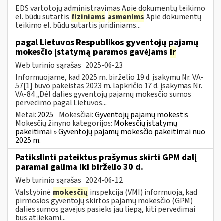
EDS vartotojų administravimas Apie dokumentų teikimo
el. būdu sutartis
fiziniams
asmenims
Apie dokumentų
teikimo el. būdu sutartis juridiniams...
pagal Lietuvos Respublikos gyventojų pajamų
mokesčio įstatymą paramos gavėjams
ir
Web turinio sąrašas
2025-06-23
Informuojame, kad 2025 m. birželio 19 d. įsakymu Nr. VA-
57[1] buvo pakeistas 2023 m. lapkričio 17 d. įsakymas Nr.
VA-84 „Dėl dalies gyventojų pajamų mokesčio sumos
pervedimo pagal Lietuvos...
Metai:
2025
Mokesčiai:
Gyventojų pajamų mokestis
Mokesčių žinyno kategorijos:
Mokesčių įstatymų
pakeitimai » Gyventojų pajamų mokesčio pakeitimai nuo
2025 m.
Patikslinti pateiktus prašymus skirti GPM dalį
paramai galima iki birželio 30 d.
Web turinio sąrašas
2024-06-12
Valstybinė
mokesčių
inspekcija (VMI) informuoja, kad
pirmosios gyventojų skirtos pajamų mokesčio (GPM)
dalies sumos gavėjus pasieks jau liepą, kiti pervedimai
bus atliekami...