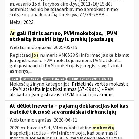
m. vasario 15 d. Tarybos direktyvą 2011/16/ES dėl
administracinio bendradarbiavimo apmokestinimo
srityje ir panaikinančią Direktyvą 77/799/EBB...
Metai:
2023
Ar
gali fizinis asmuo, PVM mokėtojas, į PVM
atskaitą įtraukti įsigytų prekių (paslaugų
Web turinio sąrašas
2025-05-15
Registraci
jos
numeris KM0533 Ši informacija skelbiama:
Įsiregistravusio PVM mokėtoju asmens PVM atskaita
gali pasinaudoti PVM mokėtojais įsiregistravę fiziniai
asmenys,...
pvm
pvmį 58 str
pvm atskaita
fizinio asmens pvm atskaita
Mokesčių žinyno kategorijos:
Pridėtinės vertės mokestis
» PVM atskaita ir jos tikslinimas (57-69 str.) » PVM
atskaita » Įsiregistravusio PVM mokėtoju asmens
Atidėlioti neverta – pajamų deklaracijas kol kas
pateikė tik pusė savarankiškai dirbančiųjų
Web turinio sąrašas
2020-06-11
2020 m. birželio 9 d., Vilnius. Valstybinė
mokesčių
inspekcija (toliau – VMI) informuoja, kad pajamas iš
individualios veiklos už 2019 metus deklaravo daugiau