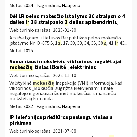
Metai:
2024
Pagrindinis:
Naujiena
Dėl LR pelno mokesčio įstatymo 30 straipsnio 4
dalies
ir
38 straipsnio
2
dalies apibendrintų
Web turinio sąrašas
2025-01-30
Atsižvelgdami į Lietuvos Respublikos pelno mokesčio
įstatymo Nr. IX-675 5, 1
2
, 17, 30, 33, 34, 35, 38
2
, 41
ir
43...
Metai:
2025
Sumaniausi moksleivių viktorinos nugalėtojai
mokesčių
žinias iškeitė į elektrinius
Web turinio sąrašas
2022-11-10
Valstybinė
mokesčių
inspekcija (VMI) informuoja, kad
viktorinos „Mokesčiai sugrįžta kiekvienam“ finale
nugalėjo ir geriausiai šiemet mokesčius išmanančia
moksleivių komanda...
Metai:
2022
Pagrindinis:
Naujiena
IP telefonijos priežiūros paslaugų viešasis
pirkimas
Web turinio sąrašas
2021-07-08