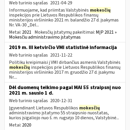
Web turinio sąrašas
2021-04-29
Informuojame, kad priimtas Valstybinės
mokesčių
inspekcijos prie Lietuvos Respublikos finansų
ministerijos viršininko 2021 m. balandžio 27 d. įsakymas
Nr. VA-30 „Dėl...
Metai:
2021
Mokesčių įstatymų pakeitimai:
MĮP 2021 »
Mokesčiu administravimo įstatymas
2019 m. III ketvirčio VMI statistinė informacija
Web turinio sąrašas
2021-11-22
Politikų kreipimaisi į VMI dirbančius asmenis Valstybinės
mokesčių
inspekcijos prie Lietuvos Respublikos finansų
ministerijos viršininko 2017 m. gruodžio 27 d. įsakymu
Nr....
Dėl duomenų teikimo pagal MAI 55 straipsnį nuo
2021 m. sausio 1 d.
Web turinio sąrašas
2020-12-31
Įgyvendinant Lietuvos Respublikos
mokesčių
administravimo įstatymo 55 straipsnio nuostatas,
kurios įsigaliojo nuo š. m. rugsėjo 10 dienos, Valstybinė...
Metai:
2020