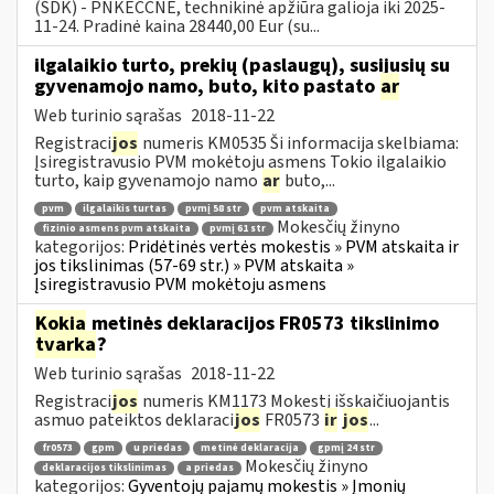
(SDK) - PNKECCNE, technikinė apžiūra galioja iki 2025-
11-24. Pradinė kaina 28440,00 Eur (su...
ilgalaikio turto, prekių (paslaugų), susijusių su
gyvenamojo namo, buto, kito pastato
ar
Web turinio sąrašas
2018-11-22
Registraci
jos
numeris KM0535 Ši informacija skelbiama:
Įsiregistravusio PVM mokėtoju asmens Tokio ilgalaikio
turto, kaip gyvenamojo namo
ar
buto,...
pvm
ilgalaikis turtas
pvmį 58 str
pvm atskaita
Mokesčių žinyno
fizinio asmens pvm atskaita
pvmį 61 str
kategorijos:
Pridėtinės vertės mokestis » PVM atskaita ir
jos tikslinimas (57-69 str.) » PVM atskaita »
Įsiregistravusio PVM mokėtoju asmens
Kokia
metinės deklaracijos FR0573 tikslinimo
tvarka
?
Web turinio sąrašas
2018-11-22
Registraci
jos
numeris KM1173 Mokestį išskaičiuojantis
asmuo pateiktos deklaraci
jos
FR0573
ir
jos
...
fr0573
gpm
u priedas
metinė deklaracija
gpmį 24 str
Mokesčių žinyno
deklaracijos tikslinimas
a priedas
kategorijos:
Gyventojų pajamų mokestis » Įmonių