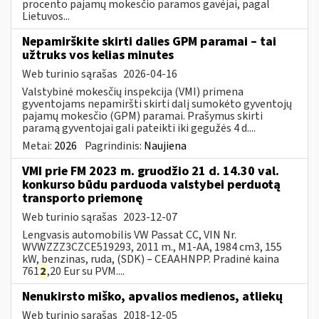
procento pajamų mokesčio paramos gavėjai, pagal
Lietuvos...
Nepamirškite skirti dalies GPM paramai – tai
užtruks vos kelias minutes
Web turinio sąrašas
2026-04-16
Valstybinė mokesčių inspekcija (VMI) primena
gyventojams nepamiršti skirti dalį sumokėto gyventojų
pajamų mokesčio (GPM) paramai. Prašymus skirti
paramą gyventojai gali pateikti iki gegužės 4 d....
Metai:
2026
Pagrindinis:
Naujiena
VMI prie FM 2023 m. gruodžio 21 d. 14.30 val.
konkurso būdu parduoda valstybei perduotą
transporto priemonę
Web turinio sąrašas
2023-12-07
Lengvasis automobilis VW Passat CC, VIN Nr.
WVWZZZ3CZCE519293, 2011 m., M1-AA, 1984 cm3, 155
kW, benzinas, ruda, (SDK) – CEAAHNPP. Pradinė kaina
761
2
,20 Eur su PVM....
Nenukirsto miško, apvalios medienos, atliekų
Web turinio sąrašas
2018-12-05