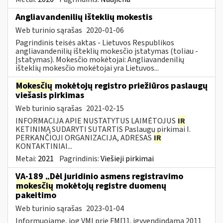
Angliavandenilių išteklių mokestis
Web turinio sąrašas
2020-01-06
Pagrindinis teisės aktas - Lietuvos Respublikos
angliavandenilių išteklių mokesčio įstatymas (toliau -
Įstatymas). Mokesčio mokėtojai: Angliavandenilių
išteklių mokesčio mokėtojai yra Lietuvos...
Mokesčių
mokėtojų registro priežiūros paslaugų
viešasis pirkimas
Web turinio sąrašas
2021-02-15
INFORMACIJA APIE NUSTATYTUS LAIMĖTOJUS
IR
KETINIMĄ SUDARYTI SUTARTIS Paslaugų pirkimai I.
PERKANČIOJI ORGANIZACIJA, ADRESAS
IR
KONTAKTINIAI...
Metai:
2021
Pagrindinis:
Viešieji pirkimai
VA-189 „Dėl juridinio asmens registravimo
mokesčių
mokėtojų registre duomenų
pakeitimo
Web turinio sąrašas
2023-01-04
Informuojame, jog VMI prie FM[1], įgyvendindama 2011