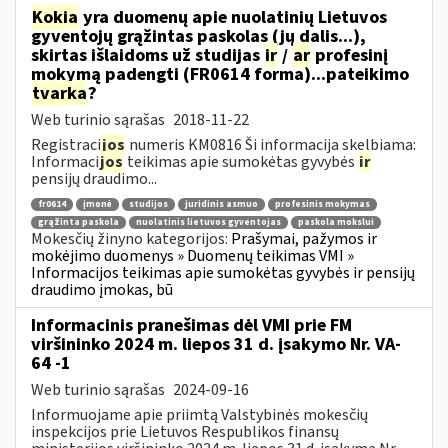
Kokia
yra duomenų apie nuolatinių Lietuvos
gyventojų grąžintas paskolas (jų dalis...),
skirtas išlaidoms už studijas
ir
/
ar
profesinį
mokymą padengti (FR0614 forma)...pateikimo
tvarka
?
Web turinio sąrašas
2018-11-22
Registraci
jos
numeris KM0816 Ši informacija skelbiama:
Informaci
jos
teikimas apie sumokėtas gyvybės
ir
pensijų draudimo...
fr0614
įmonė
studijos
juridinis asmuo
profesinis mokymas
grąžinta paskola
nuolatinis lietuvos gyventojas
paskola mokslui
Mokesčių žinyno kategorijos:
Prašymai, pažymos ir
mokėjimo duomenys » Duomenų teikimas VMI »
Informacijos teikimas apie sumokėtas gyvybės ir pensijų
draudimo įmokas, bū
Informacinis pranešimas dėl VMI prie FM
viršininko 2024 m. liepos 31 d. įsakymo Nr. VA-
64 -1
Web turinio sąrašas
2024-09-16
Informuojame apie priimtą Valstybinės mokesčių
inspekcijos prie Lietuvos Respublikos finansų