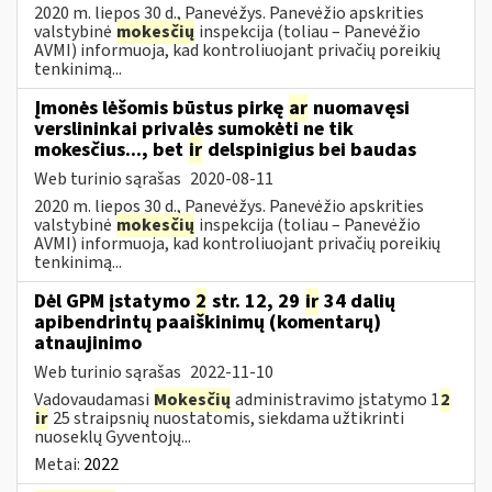
2020 m. liepos 30 d., Panevėžys. Panevėžio apskrities
valstybinė
mokesčių
inspekcija (toliau – Panevėžio
AVMI) informuoja, kad kontroliuojant privačių poreikių
tenkinimą...
Įmonės lėšomis būstus pirkę
ar
nuomavęsi
verslininkai privalės sumokėti ne tik
mokesčius..., bet
ir
delspinigius bei baudas
Web turinio sąrašas
2020-08-11
2020 m. liepos 30 d., Panevėžys. Panevėžio apskrities
valstybinė
mokesčių
inspekcija (toliau – Panevėžio
AVMI) informuoja, kad kontroliuojant privačių poreikių
tenkinimą...
Dėl GPM įstatymo
2
str. 12, 29
ir
34 dalių
apibendrintų paaiškinimų (komentarų)
atnaujinimo
Web turinio sąrašas
2022-11-10
Vadovaudamasi
Mokesčių
administravimo įstatymo 1
2
ir
25 straipsnių nuostatomis, siekdama užtikrinti
nuoseklų Gyventojų...
Metai:
2022