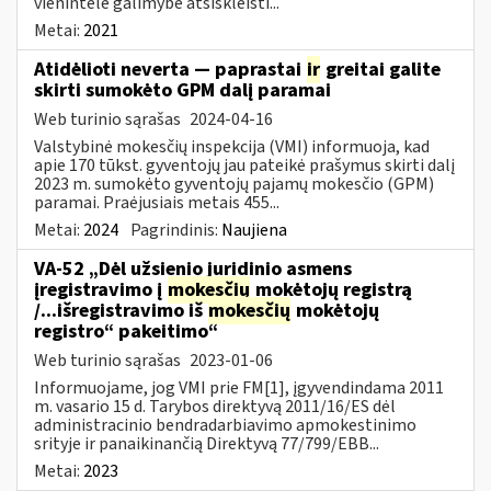
vienintele galimybe atsiskleisti...
Metai:
2021
Atidėlioti neverta — paprastai
ir
greitai galite
skirti sumokėto GPM dalį paramai
Web turinio sąrašas
2024-04-16
Valstybinė mokesčių inspekcija (VMI) informuoja, kad
apie 170 tūkst. gyventojų jau pateikė prašymus skirti dalį
2023 m. sumokėto gyventojų pajamų mokesčio (GPM)
paramai. Praėjusiais metais 455...
Metai:
2024
Pagrindinis:
Naujiena
VA-52 „Dėl užsienio juridinio asmens
įregistravimo į
mokesčių
mokėtojų registrą
/...išregistravimo iš
mokesčių
mokėtojų
registro“ pakeitimo“
Web turinio sąrašas
2023-01-06
Informuojame, jog VMI prie FM[1], įgyvendindama 2011
m. vasario 15 d. Tarybos direktyvą 2011/16/ES dėl
administracinio bendradarbiavimo apmokestinimo
srityje ir panaikinančią Direktyvą 77/799/EBB...
Metai:
2023