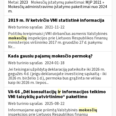
Metai:
2023
Mokesčių įstatymų pakeitimai:
MĮP 2021 »
Mokesčių administravimo įstatymo pakeitimai nuo 2024
m.
2019 m. IV ketvirčio VMI statistinė informacija
Web turinio sąrašas
2021-11-22
Politikų kreipimaisi į VMI dirbančius asmenis Valstybinės
mokesčių
inspekcijos prie Lietuvos Respublikos finansų
ministerijos viršininko 2017 m. gruodžio 27 d. įsakymu
Nr....
Kada gausiu pajamų mokesčio permoką?
Web turinio sąrašas
2024-01-18
Jei teisingai užpildytą deklaraciją pateiksite iki 2026 m.
gegužės 4 d. (jeigu deklaruojate investicinę sąskaitą - iki
2026 m. birželio 1 d.), permoka bus grąžinta ne vėliau
kaip iki 2026 m. liepos...
VA-66 „Dėl konsultacijų
ir
informacijos teikimo
VMI taisyklių patvirtinimo“ pakeitimo
Web turinio sąrašas
2025-08-22
Informuojame apie priimtą Valstybinės
mokesčių
inspekcijos prie Lietuvos Respublikos finansų