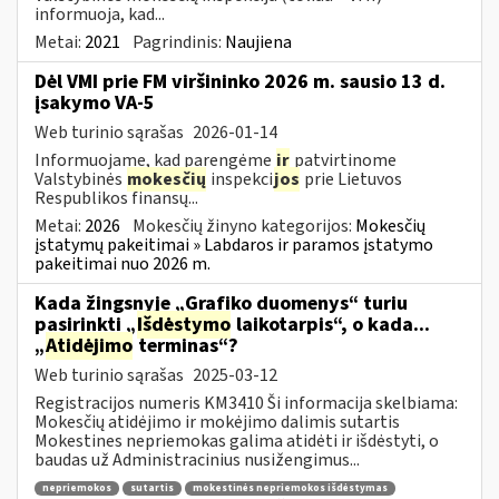
informuoja, kad...
Metai:
2021
Pagrindinis:
Naujiena
Dėl VMI prie FM viršininko 2026 m. sausio 13 d.
įsakymo VA-5
Web turinio sąrašas
2026-01-14
Informuojame, kad parengėme
ir
patvirtinome
Valstybinės
mokesčių
inspekci
jos
prie Lietuvos
Respublikos finansų...
Metai:
2026
Mokesčių žinyno kategorijos:
Mokesčių
įstatymų pakeitimai » Labdaros ir paramos įstatymo
pakeitimai nuo 2026 m.
Kada žingsnyje „Grafiko duomenys“ turiu
pasirinkti „
Išdėstymo
laikotarpis“, o kada...
„
Atidėjimo
terminas“?
Web turinio sąrašas
2025-03-12
Registracijos numeris KM3410 Ši informacija skelbiama:
Mokesčių atidėjimo ir mokėjimo dalimis sutartis
Mokestines nepriemokas galima atidėti ir išdėstyti, o
baudas už Administracinius nusižengimus...
nepriemokos
sutartis
mokestinės nepriemokos išdėstymas