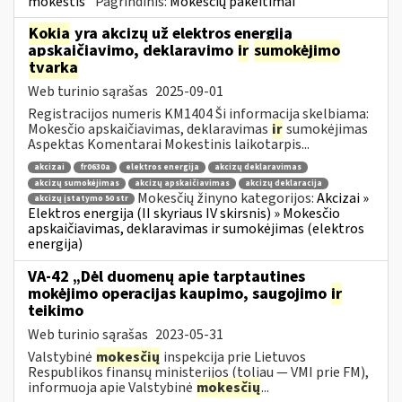
mokestis
Pagrindinis:
Mokesčių pakeitimai
Kokia
yra akcizų už elektros energiją
apskaičiavimo, deklaravimo
ir
sumokėjimo
tvarka
Web turinio sąrašas
2025-09-01
Registracijos numeris KM1404 Ši informacija skelbiama:
Mokesčio apskaičiavimas, deklaravimas
ir
sumokėjimas
Aspektas Komentarai Mokestinis laikotarpis...
akcizai
fr0630a
elektros energija
akcizų deklaravimas
akcizų sumokėjimas
akcizų apskaičiavimas
akcizų deklaracija
Mokesčių žinyno kategorijos:
Akcizai »
akcizų įstatymo 50 str
Elektros energija (II skyriaus IV skirsnis) » Mokesčio
apskaičiavimas, deklaravimas ir sumokėjimas (elektros
energija)
VA-42 „Dėl duomenų apie tarptautines
mokėjimo operacijas kaupimo, saugojimo
ir
teikimo
Web turinio sąrašas
2023-05-31
Valstybinė
mokesčių
inspekcija prie Lietuvos
Respublikos finansų ministerijos (toliau ― VMI prie FM),
informuoja apie Valstybinė
mokesčių
...