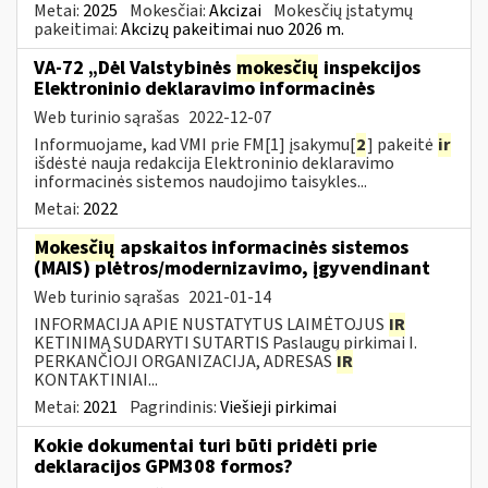
Metai:
2025
Mokesčiai:
Akcizai
Mokesčių įstatymų
pakeitimai:
Akcizų pakeitimai nuo 2026 m.
VA-72 „Dėl Valstybinės
mokesčių
inspekcijos
Elektroninio deklaravimo informacinės
Web turinio sąrašas
2022-12-07
Informuojame, kad VMI prie FM[1] įsakymu[
2
] pakeitė
ir
išdėstė nauja redakcija Elektroninio deklaravimo
informacinės sistemos naudojimo taisykles...
Metai:
2022
Mokesčių
apskaitos informacinės sistemos
(MAIS) plėtros/modernizavimo, įgyvendinant
Web turinio sąrašas
2021-01-14
INFORMACIJA APIE NUSTATYTUS LAIMĖTOJUS
IR
KETINIMĄ SUDARYTI SUTARTIS Paslaugų pirkimai I.
PERKANČIOJI ORGANIZACIJA, ADRESAS
IR
KONTAKTINIAI...
Metai:
2021
Pagrindinis:
Viešieji pirkimai
Kokie dokumentai turi būti pridėti prie
deklaracijos GPM308 formos?