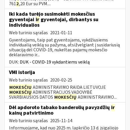
761
2
,20 Eur su PVM....
Iki kada turėjo susimokėti mokesčius
gyventojai
ir
gyventojai, dirbantys su
individualios
Web turinio sąrašas
2021-01-11
Gyventojams, taip pat gyventojams, vykdžiusiems
individualią veiklą su pažyma, atsižvelgiant į susidariusią
situaciją dėl COVID-19, nukeltas pajamų mokesčio
deklaravimo ir...
DUK:
DUK - COVID-19 vykdantiems veiklą
VMI istorija
Web turinio sąrašas
2020-02-25
MOKESČIŲ
ADMINISTRAVIMO RAIDA LIETUVOJE
MOKESČIŲ
ADMINISTRACIJOS VADOVYBĖ
SVARBIAUSIOS DATOS
MOKESČIŲ
ADMINISTRAVIMO...
Dėl apdoroto tabako banderolių pavyzdžių
ir
kainų patvirtinimo
Web turinio sąrašas
2025-11-14
Informuojame, kad nuo 2025 m. lapkričio 13 d. įsigaliojo