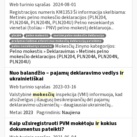
Web turinio sąrašas
2024-08-01
Registracijos numeris KM1353 Ši informacija skelbiama:
Metinės pelno mokesčio deklaracijos (PLN204,
PLN204A, PLN204N, PLN204U) Pelno nesiekiantys
vienetai (toliau – PNV) pelno mokestį deklaruoja...
pln204
pelno mokestis
metinė pelno mokesčio deklaracija
prašymas laikinai atleisti nuo mokesčių deklaracijų pateikimo
Mokesčių žinyno kategorijos:
pelno nesiekiantys vienetai
Pelno mokestis » Deklaravimas » Metinės pelno
mokesčio deklaracijos (PLN204, PLN204A, PLN204N,
PLN204U)
Nuo balandžio – pajamų deklaravimo vedlys
ir
ukrainietiškai
Web turinio sąrašas
2023-03-16
Valstybinė
mokesčių
inspekcija (VMI) informuoja, kad
atsižvelgus į išaugusį besikreipiančių dėl pajamų
deklaravimo užsieniečių – daugiausiai ukrainiečių...
Metai:
2023
Pagrindinis:
Naujiena
Kaip užsiregistruoti PVM mokėtoju
ir
kokius
dokumentus pateikti?