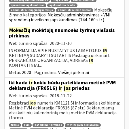
mokesčių administravimas
maį 146 str.
vmi sprendimas
sprendimo apskundimas
apskundimo tvarka
Mokesčių
administracinių ginčų komisija
administracinis teismas
žinyno kategorijos:
Mokesčių administravimas » VMI
sprendimų ir veiksmų apskundimas (144-160 str.)
Mokesčių
mokėtojų nuomonės tyrimų viešasis
pirkimas
Web turinio sąrašas
2020-11-10
INFORMACIJA APIE NUSTATYTUS LAIMĖTOJUS
IR
KETINIMĄ SUDARYTI SUTARTIS Paslaugų pirkimai I.
PERKANČIOJI ORGANIZACIJA, ADRESAS
IR
KONTAKTINIAI...
Metai:
2020
Pagrindinis:
Viešieji pirkimai
Iki kada
ir
kokiu būdu pateikiama metinė PVM
deklaracija (FR0516)
ir
jos
priedas
Web turinio sąrašas
2018-11-22
Registraci
jos
numeris KM1121 Ši informacija skelbiama:
Metinė PVM deklaracija FR0516 (87 str.) Deklaruojamų
ataskaitinių kalendorinių metų metinė PVM deklaracija
(forma...
fr0516
pvm
pateikimo terminas
metinė pvm deklaracija