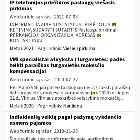
IP telefonijos priežiūros paslaugų viešasis
pirkimas
Web turinio sąrašas
2021-07-08
INFORMACIJA APIE NUSTATYTUS LAIMĖTOJUS
IR
KETINIMĄ SUDARYTI SUTARTIS Paslaugų pirkimai I.
PERKANČIOJI ORGANIZACIJA, ADRESAS
IR
KONTAKTINIAI...
Metai:
2021
Pagrindinis:
Viešieji pirkimai
VMI specialistai atvyksta į turgavietes: padės
teikti paraiškas turgavietės mokesčio
kompensacijai
Web turinio sąrašas
2020-07-22
Per Mano VMI jau pateikta daugiau nei 2,7 tūkst. paraiškų
dėl turgavietės mokesčio kompensaci
jos
2020 m. liepos
22 d., Vilnius. Vilniaus apskrities valstybinė mokesčių...
Metai:
2020
Pagrindinis:
Naujiena
Individualią veiklą pagal pažymą vykdančio
asmens pajamos
Web turinio sąrašas
2018-11-28
Šioje skiltyje rasite informaciją apie: apribojimus,