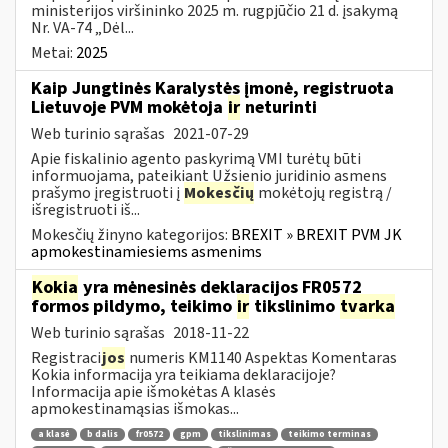
ministerijos viršininko 2025 m. rugpjūčio 21 d. įsakymą
Nr. VA-74 „Dėl...
Metai:
2025
Kaip Jungtinės Karalystės įmonė, registruota
Lietuvoje PVM mokėtoja
ir
neturinti
Web turinio sąrašas
2021-07-29
Apie fiskalinio agento paskyrimą VMI turėtų būti
informuojama, pateikiant Užsienio juridinio asmens
prašymo įregistruoti į
Mokesčių
mokėtojų registrą /
išregistruoti iš...
Mokesčių žinyno kategorijos:
BREXIT » BREXIT PVM JK
apmokestinamiesiems asmenims
Kokia
yra mėnesinės deklaracijos FR0572
formos pildymo, teikimo
ir
tikslinimo
tvarka
Web turinio sąrašas
2018-11-22
Registraci
jos
numeris KM1140 Aspektas Komentaras
Kokia informacija yra teikiama deklaracijoje?
Informacija apie išmokėtas A klasės
apmokestinamąsias išmokas...
a klasė
b dalis
fr0572
gpm
tikslinimas
teikimo terminas