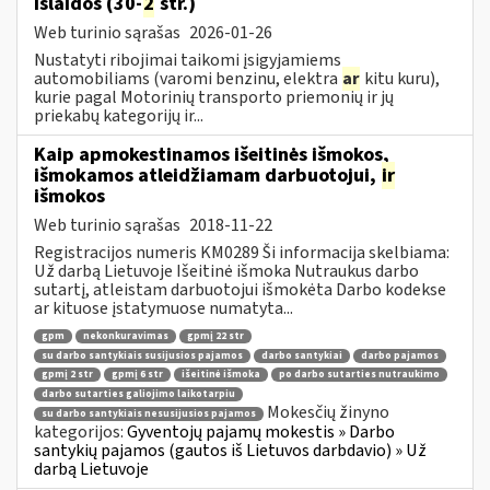
išlaidos (30-
2
str.)
Web turinio sąrašas
2026-01-26
Nustatyti ribojimai taikomi įsigyjamiems
automobiliams (varomi benzinu, elektra
ar
kitu kuru),
kurie pagal Motorinių transporto priemonių ir jų
priekabų kategorijų ir...
Kaip apmokestinamos išeitinės išmokos,
išmokamos atleidžiamam darbuotojui,
ir
išmokos
Web turinio sąrašas
2018-11-22
Registracijos numeris KM0289 Ši informacija skelbiama:
Už darbą Lietuvoje Išeitinė išmoka Nutraukus darbo
sutartį, atleistam darbuotojui išmokėta Darbo kodekse
ar kituose įstatymuose numatyta...
gpm
nekonkuravimas
gpmį 22 str
su darbo santykiais susijusios pajamos
darbo santykiai
darbo pajamos
gpmį 2 str
gpmį 6 str
išeitinė išmoka
po darbo sutarties nutraukimo
darbo sutarties galiojimo laikotarpiu
Mokesčių žinyno
su darbo santykiais nesusijusios pajamos
kategorijos:
Gyventojų pajamų mokestis » Darbo
santykių pajamos (gautos iš Lietuvos darbdavio) » Už
darbą Lietuvoje