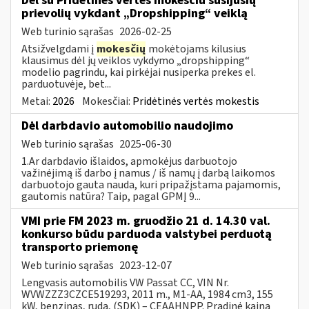
Dėl su Pridėtinės vertės mokesčiu susijusių
prievolių vykdant „Dropshipping“ veiklą
Web turinio sąrašas
2026-02-25
Atsižvelgdami į
mokesčių
mokėtojams kilusius
klausimus dėl jų veiklos vykdymo „dropshipping“
modelio pagrindu, kai pirkėjai nusiperka prekes el.
parduotuvėje, bet...
Metai:
2026
Mokesčiai:
Pridėtinės vertės mokestis
Dėl darbdavio automobilio naudojimo
Web turinio sąrašas
2025-06-30
1.Ar darbdavio išlaidos, apmokėjus darbuotojo
važinėjimą iš darbo į namus / iš namų į darbą laikomos
darbuotojo gauta nauda, kuri pripažįstama pajamomis,
gautomis natūra? Taip, pagal GPMĮ 9...
VMI prie FM 2023 m. gruodžio 21 d. 14.30 val.
konkurso būdu parduoda valstybei perduotą
transporto priemonę
Web turinio sąrašas
2023-12-07
Lengvasis automobilis VW Passat CC, VIN Nr.
WVWZZZ3CZCE519293, 2011 m., M1-AA, 1984 cm3, 155
kW, benzinas, ruda, (SDK) – CEAAHNPP. Pradinė kaina