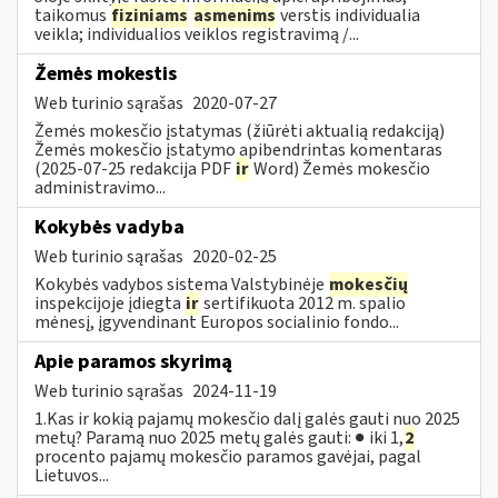
taikomus
fiziniams
asmenims
verstis individualia
veikla; individualios veiklos registravimą /...
Žemės mokestis
Web turinio sąrašas
2020-07-27
Žemės mokesčio įstatymas (žiūrėti aktualią redakciją)
Žemės mokesčio įstatymo apibendrintas komentaras
(2025-07-25 redakcija PDF
ir
Word) Žemės mokesčio
administravimo...
Kokybės vadyba
Web turinio sąrašas
2020-02-25
Kokybės vadybos sistema Valstybinėje
mokesčių
inspekcijoje įdiegta
ir
sertifikuota 2012 m. spalio
mėnesį, įgyvendinant Europos socialinio fondo...
Apie paramos skyrimą
Web turinio sąrašas
2024-11-19
1.Kas ir kokią pajamų mokesčio dalį galės gauti nuo 2025
metų? Paramą nuo 2025 metų galės gauti: ● iki 1,
2
procento pajamų mokesčio paramos gavėjai, pagal
Lietuvos...