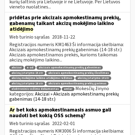
kurių šaltinis yra Lietuvoje ir ne Lietuvoje. Per Lietuvos
vieneto nuolatines...
pridėtas prie akcizais apmokestinamų prekių,
gabenamų taikant akcizų mokėjimo laikino
atidėjimo
Web turinio sąrašas
2018-11-22
Registracijos numeris KM1463 Ši informacija skelbiama:
Akcizais apmokestinamų prekių gabenimas (14-18 str.)
Akcizais apmokestinamos prekės, kurioms taikomas
akcizų mokėjimo laikino...
akcizai
e-ad
akcizais apmokestinamų prekių gabenimas
akcizų įstatymo 15 str
akcizais apmokestinamų prekių išvežimas
akcizų mokėjimo laikino atidėjimo režimas
akcizų įstatymo 14 str
akcizų įstatymo 16 str
akcizais apmokestinamų prekių gavimas
Mokesčių žinyno
elektroninis vežimo dokumentas
amlar
kategorijos:
Akcizai » Akcizais apmokestinamų prekių
gabenimas (14-18 str.)
Ar
bet koks apmokestinamasis asmuo gali
naudoti bet kokią OSS schemą?
Web turinio sąrašas
2022-02-01
Registracijos numeris KM3006 Ši informacija skelbiama: