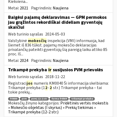
Kiekviena...
Metai:
2021
Pagrindinis:
Naujiena
Baigėsi pajamų deklaravimas — GPM permokos
jau grąžintos rekordiškai dideliam gyventojų
skaičiui
Web turinio sąrašas
2024-05-03
Valstybinė
mokesčių
inspekcija (VMI) informuoja, kad
šiemet iš 836 tūkst. pajamų mokesčio deklaracijas
privalančių pateikti gyventojų šią pareigą laiku atliko 85
proc. Iš...
Metai:
2024
Pagrindinis:
Naujiena
Trikampė prekyba
ir
susijusios PVM prievolės
Web turinio sąrašas
2018-11-22
Registraci
jos
numeris KM0040 Ši informacija skelbiama:
Trikampė prekyba (1
2
-
2
str.) Trikampė prekyba – tai
tokie prekių...
fr0600
pvm
pvmį 12-2 str
forma fr0564
trikampė prekyba
Mokesčių žinyno kategorijos:
Pridėtinės vertės mokestis
» Mokesčio objektas (I skyrius) » Prekių tiekimas »
Trikampė prekyba (12-2 str.)