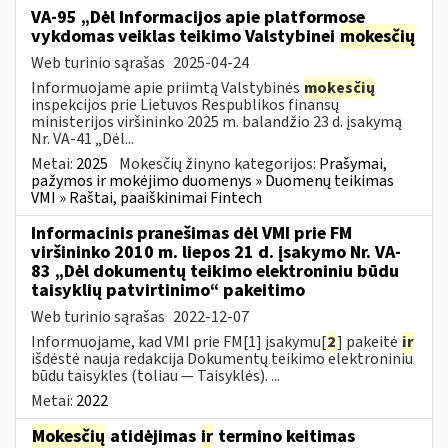
VA-95 „Dėl Informacijos apie platformose
vykdomas veiklas teikimo Valstybinei
mokesčių
Web turinio sąrašas
2025-04-24
Informuojame apie priimtą Valstybinės
mokesčių
inspekcijos prie Lietuvos Respublikos finansų
ministerijos viršininko 2025 m. balandžio 23 d. įsakymą
Nr. VA-41 „Dėl...
Metai:
2025
Mokesčių žinyno kategorijos:
Prašymai,
pažymos ir mokėjimo duomenys » Duomenų teikimas
VMI » Raštai, paaiškinimai Fintech
Informacinis pranešimas dėl VMI prie FM
viršininko 2010 m. liepos 21 d. įsakymo Nr. VA-
83 „Dėl dokumentų teikimo elektroniniu būdu
taisyklių patvirtinimo“ pakeitimo
Web turinio sąrašas
2022-12-07
Informuojame, kad VMI prie FM[1] įsakymu[
2
] pakeitė
ir
išdėstė nauja redakcija Dokumentų teikimo elektroniniu
būdu taisykles (toliau — Taisyklės). ...
Metai:
2022
Mokesčių
atidėjimas
ir
termino keitimas