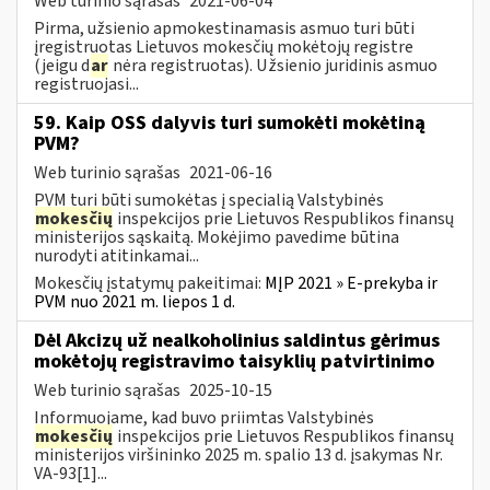
Web turinio sąrašas
2021-06-04
Pirma, užsienio apmokestinamasis asmuo turi būti
įregistruotas Lietuvos mokesčių mokėtojų registre
(jeigu d
ar
nėra registruotas). Užsienio juridinis asmuo
registruojasi...
59. Kaip OSS dalyvis turi sumokėti mokėtiną
PVM?
Web turinio sąrašas
2021-06-16
PVM turi būti sumokėtas į specialią Valstybinės
mokesčių
inspekcijos prie Lietuvos Respublikos finansų
ministerijos sąskaitą. Mokėjimo pavedime būtina
nurodyti atitinkamai...
Mokesčių įstatymų pakeitimai:
MĮP 2021 » E-prekyba ir
PVM nuo 2021 m. liepos 1 d.
Dėl Akcizų už nealkoholinius saldintus gėrimus
mokėtojų registravimo taisyklių patvirtinimo
Web turinio sąrašas
2025-10-15
Informuojame, kad buvo priimtas Valstybinės
mokesčių
inspekcijos prie Lietuvos Respublikos finansų
ministerijos viršininko 2025 m. spalio 13 d. įsakymas Nr.
VA-93[1]...