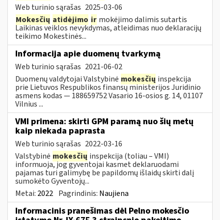
Web turinio sąrašas
2025-03-06
Mokesčių
atidėjimo
ir
mokėjimo dalimis sutartis
Laikinas veiklos nevykdymas, atleidimas nuo deklaracijų
teikimo Mokestinės...
Informacija apie duomenų tvarkymą
Web turinio sąrašas
2021-06-02
Duomenų valdytojai Valstybinė
mokesčių
inspekcija
prie Lietuvos Respublikos finansų ministerijos Juridinio
asmens kodas — 188659752 Vasario 16-osios g. 14, 01107
Vilnius ...
VMI primena: skirti GPM paramą nuo šių metų
kaip niekada paprasta
Web turinio sąrašas
2022-03-16
Valstybinė
mokesčių
inspekcija (toliau – VMI)
informuoja, jog gyventojai kasmet deklaruodami
pajamas turi galimybę be papildomų išlaidų skirti dalį
sumokėto Gyventojų...
Metai:
2022
Pagrindinis:
Naujiena
Informacinis pranešimas dėl Pelno mokesčio