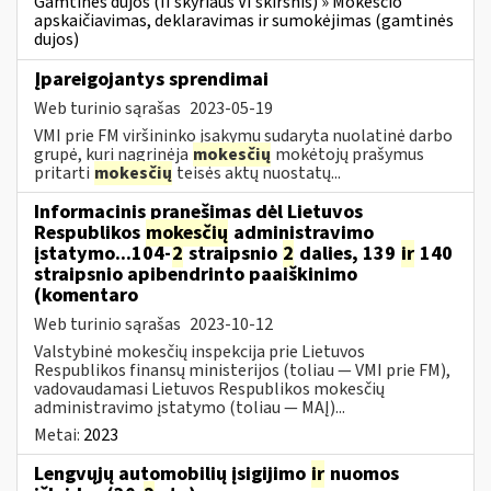
Gamtinės dujos (II skyriaus VI skirsnis) » Mokesčio
apskaičiavimas, deklaravimas ir sumokėjimas (gamtinės
dujos)
Įpareigojantys sprendimai
Web turinio sąrašas
2023-05-19
VMI prie FM viršininko įsakymu sudaryta nuolatinė darbo
grupė, kuri nagrinėja
mokesčių
mokėtojų prašymus
pritarti
mokesčių
teisės aktų nuostatų...
Informacinis pranešimas dėl Lietuvos
Respublikos
mokesčių
administravimo
įstatymo...104-
2
straipsnio
2
dalies, 139
ir
140
straipsnio apibendrinto paaiškinimo
(komentaro
Web turinio sąrašas
2023-10-12
Valstybinė mokesčių inspekcija prie Lietuvos
Respublikos finansų ministerijos (toliau — VMI prie FM),
vadovaudamasi Lietuvos Respublikos mokesčių
administravimo įstatymo (toliau — MAĮ)...
Metai:
2023
Lengvųjų automobilių įsigijimo
ir
nuomos