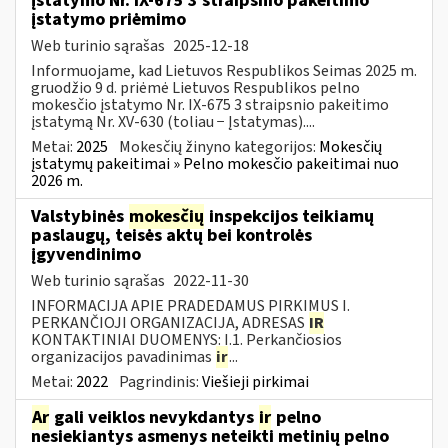
įstatymo Nr. IX-675 3 straipsnio pakeitimo
įstatymo priėmimo
Web turinio sąrašas
2025-12-18
Informuojame, kad Lietuvos Respublikos Seimas 2025 m.
gruodžio 9 d. priėmė Lietuvos Respublikos pelno
mokesčio įstatymo Nr. IX-675 3 straipsnio pakeitimo
įstatymą Nr. XV-630 (toliau − Įstatymas)....
Metai:
2025
Mokesčių žinyno kategorijos:
Mokesčių
įstatymų pakeitimai » Pelno mokesčio pakeitimai nuo
2026 m.
Valstybinės
mokesčių
inspekcijos teikiamų
paslaugų, teisės aktų bei kontrolės
įgyvendinimo
Web turinio sąrašas
2022-11-30
INFORMACIJA APIE PRADEDAMUS PIRKIMUS I.
PERKANČIOJI ORGANIZACIJA, ADRESAS
IR
KONTAKTINIAI DUOMENYS: I.1. Perkančiosios
organizacijos pavadinimas
ir
...
Metai:
2022
Pagrindinis:
Viešieji pirkimai
Ar
gali veiklos nevykdantys
ir
pelno
nesiekiantys asmenys neteikti metinių pelno