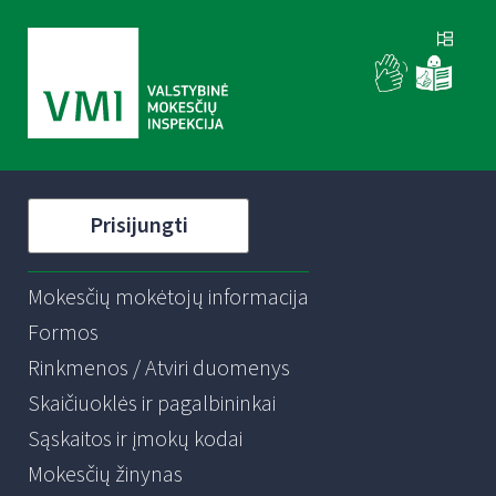
Prisijungti
Mokesčių mokėtojų informacija
Formos
Rinkmenos / Atviri duomenys
Skaičiuoklės ir pagalbininkai
Sąskaitos ir įmokų kodai
Mokesčių žinynas