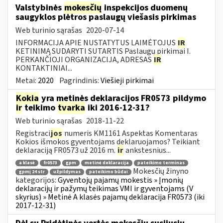
Valstybinės
mokesčių
inspekcijos duomenų
saugyklos plėtros paslaugų viešasis pirkimas
Web turinio sąrašas
2020-07-14
INFORMACIJA APIE NUSTATYTUS LAIMĖTOJUS
IR
KETINIMĄ SUDARYTI SUTARTIS Paslaugų pirkimai I.
PERKANČIOJI ORGANIZACIJA, ADRESAS
IR
KONTAKTINIAI...
Metai:
2020
Pagrindinis:
Viešieji pirkimai
Kokia
yra metinės deklaracijos FR0573 pildymo
ir
teikimo
tvarka
iki 2016-12-31?
Web turinio sąrašas
2018-11-22
Registraci
jos
numeris KM1161 Aspektas Komentaras
Kokios išmokos gyventojams deklaruojamos? Teikiant
deklaraciją FR0573 už 2016 m.
ir
ankstesnius...
a klasė
fr0573
gpm
metinė deklaracija
pateikimo terminas
Mokesčių žinyno
gpmį 24 str
užpildymas
pateikimo būdai
kategorijos:
Gyventojų pajamų mokestis » Įmonių
deklaracijų ir pažymų teikimas VMI ir gyventojams (V
skyrius) » Metinė A klasės pajamų deklaracija FR0573 (iki
2017-12-31)