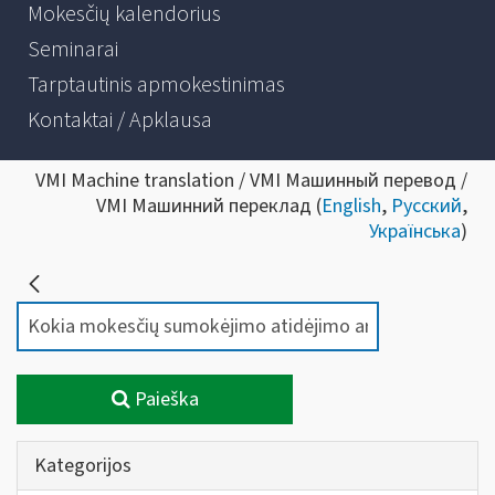
Mokesčių kalendorius
Seminarai
Tarptautinis apmokestinimas
Kontaktai / Apklausa
VMI Machine translation / VMI Машинный перевод /
VMI Машинний переклад (
English
,
Русский
,
Українська
)
Paieška
Kategorijos