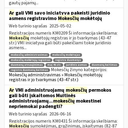
gautų pajamų...
Ar
gali VMI savo iniciatyva pakeisti juridinio
asmens registravimo
Mokesčių
mokėtojų
Web turinio sąrašas
2025-05-02
Registracijos numeris KM0209 Ši informacija skelbiama:
Mokesčių
mokėtojų registras ir jo tvarkymas (43-47
str.) VMI iniciatyva gali būti pakeičiami tokie juridinio
asmens...
mokesčių administravimas
mokesčių mokėtojas
mokesčių mokėtojų registras
registro duomenys
duomenų atnaujinimas
maį 45 str.
juridinis asmuo
duomenų keitimas
Mokesčių žinyno kategorijos:
registro duomenų keitimas
Mokesčių administravimas » Mokesčių mokėtojų
registras ir jo tvarkymas (43-47 str.)
Ar
VMI administruojamų
mokesčių
permokos
gali būti įskaitomos Muitinės
administruojamų...
mokesčių
mokestinei
nepriemokai padengti?
Web turinio sąrašas
2026-06-16
Registracijos numeris KM0431 Ši informacija skelbiama:
Mokesčių
sumokėjimas, grąžinimas, įskaitymas (82-87