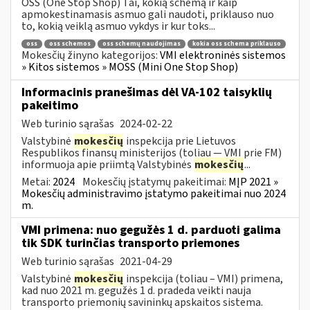
OSS (One Stop Shop) Tai, kokią schemą ir kaip
apmokestinamasis asmuo gali naudoti, priklauso nuo
to, kokią veiklą asmuo vykdys ir kur toks...
oss
oss schemos
oss schemų naudojimas
kokia oss schema priklauso
Mokesčių žinyno kategorijos:
VMI elektroninės sistemos
» Kitos sistemos » MOSS (Mini One Stop Shop)
Informacinis pranešimas dėl VA-102 taisyklių
pakeitimo
Web turinio sąrašas
2024-02-22
Valstybinė
mokesčių
inspekcija prie Lietuvos
Respublikos finansų ministerijos (toliau ― VMI prie FM)
informuoja apie priimtą Valstybinės
mokesčių
...
Metai:
2024
Mokesčių įstatymų pakeitimai:
MĮP 2021 »
Mokesčių administravimo įstatymo pakeitimai nuo 2024
m.
VMI primena: nuo gegužės 1 d. parduoti galima
tik SDK turinčias transporto priemones
Web turinio sąrašas
2021-04-29
Valstybinė
mokesčių
inspekcija (toliau – VMI) primena,
kad nuo 2021 m. gegužės 1 d. pradeda veikti nauja
transporto priemonių savininkų apskaitos sistema.