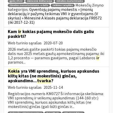
gpmį 24 str
mėnesinė deklaracija
išmokos nuolatiniams
Mokesčių žinyno
išmokos nenuolatiniams. a dalis
teikimo taisyklės
kategorijos:
Gyventojų pajamų mokestis » Įmonių
deklaracijų ir pažymų teikimas VMI ir gyventojams (V
skyrius) » Mėnesinė A klasės pajamų deklaracija FR0572
(iki 2017-12-31)
Kam
ir
kokias pajamų mokesčio dalis galiu
paskirti?
Web turinio sąrašas
2020-07-20
2026 metais galite paskirti tokias pajamų mokesčio
dalis nuo 2025 metais gautų apmokestinamų pajamų: iki
1,2 procento — paramos gavėjams, pagal Labdaros
ir
paramos...
Kokia
yra VMI sprendimų, kuriuos apskundus
kiltų kitas (ne mokestinis) ginčas,
apskundimo...
tvarka
?
Web turinio sąrašas
2025-11-14
Registracijos numeris KM0727 Ši informacija skelbiama:
VMI sprendimų ir veiksmų apskundimas (144-160 str.)
VMI sprendimų, kuriuos apskundus kiltų kitas (ne
mokestinis) ginčas (gali būti ginčas ir...