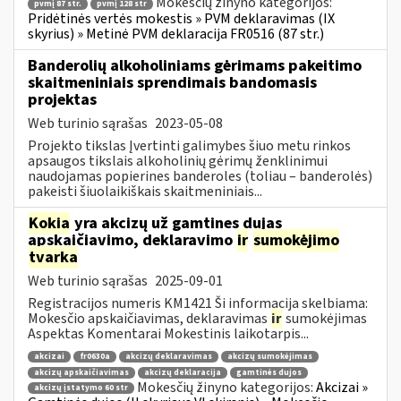
Mokesčių žinyno kategorijos:
pvmį 87 str.
pvmį 128 str
Pridėtinės vertės mokestis » PVM deklaravimas (IX
skyrius) » Metinė PVM deklaracija FR0516 (87 str.)
Banderolių alkoholiniams gėrimams pakeitimo
skaitmeniniais sprendimais bandomasis
projektas
Web turinio sąrašas
2023-05-08
Projekto tikslas Įvertinti galimybes šiuo metu rinkos
apsaugos tikslais alkoholinių gėrimų ženklinimui
naudojamas popierines banderoles (toliau – banderolės)
pakeisti šiuolaikiškais skaitmeniniais...
Kokia
yra akcizų už gamtines dujas
apskaičiavimo, deklaravimo
ir
sumokėjimo
tvarka
Web turinio sąrašas
2025-09-01
Registracijos numeris KM1421 Ši informacija skelbiama:
Mokesčio apskaičiavimas, deklaravimas
ir
sumokėjimas
Aspektas Komentarai Mokestinis laikotarpis...
akcizai
fr0630a
akcizų deklaravimas
akcizų sumokėjimas
akcizų apskaičiavimas
akcizų deklaracija
gamtinės dujos
Mokesčių žinyno kategorijos:
Akcizai »
akcizų įstatymo 60 str