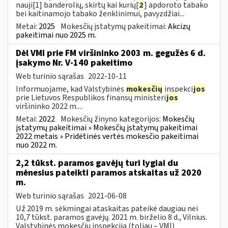
nauji[1] banderolių, skirtų kai kurių[
2
] apdoroto tabako
bei kaitinamojo tabako ženklinimui, pavyzdžiai...
Metai:
2025
Mokesčių įstatymų pakeitimai:
Akcizų
pakeitimai nuo 2025 m.
Dėl VMI prie FM viršininko 2003 m. gegužės 6 d.
įsakymo Nr. V-140 pakeitimo
Web turinio sąrašas
2022-10-11
Informuojame, kad Valstybinės
mokesčių
inspekci
jos
prie Lietuvos Respublikos finansų ministeri
jos
viršininko 2022 m....
Metai:
2022
Mokesčių žinyno kategorijos:
Mokesčių
įstatymų pakeitimai » Mokesčių įstatymų pakeitimai
2022 metais » Pridėtinės vertės mokesčio pakeitimai
nuo 2022 m.
2,2 tūkst. paramos gavėjų turi lygiai du
mėnesius pateikti paramos atskaitas už 2020
m.
Web turinio sąrašas
2021-06-08
Už 2019 m. sėkmingai ataskaitas pateikė daugiau nei
10,7 tūkst. paramos gavėjų. 2021 m. birželio 8 d., Vilnius.
Valstybinės mokesčių inspekcija (toliau – VMI)