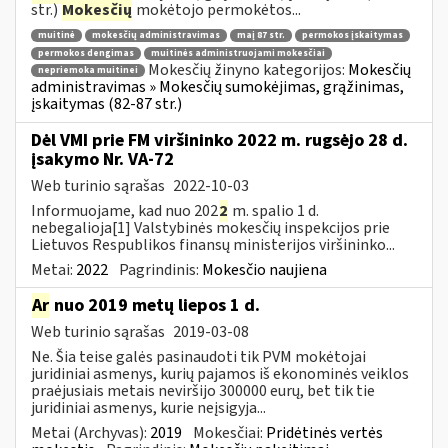
str.)
Mokesčių
mokėtojo permokėtos...
muitinė
mokesčių administravimas
maį 87 str.
permokos įskaitymas
permokos dengimas
muitinės administruojami mokesčiai
Mokesčių žinyno kategorijos:
Mokesčių
nepriemoka muitinei
administravimas » Mokesčių sumokėjimas, grąžinimas,
įskaitymas (82-87 str.)
Dėl VMI prie FM viršininko 2022 m. rugsėjo 28 d.
įsakymo Nr. VA-72
Web turinio sąrašas
2022-10-03
Informuojame, kad nuo 202
2
m. spalio 1 d.
nebegalioja[1] Valstybinės mokesčių inspekcijos prie
Lietuvos Respublikos finansų ministerijos viršininko...
Metai:
2022
Pagrindinis:
Mokesčio naujiena
Ar
nuo 2019 metų liepos 1 d.
Web turinio sąrašas
2019-03-08
Ne. Šia teise galės pasinaudoti tik PVM mokėtojai
juridiniai asmenys, kurių pajamos iš ekonominės veiklos
praėjusiais metais neviršijo 300000 eurų, bet tik tie
juridiniai asmenys, kurie neįsigyja...
Metai (Archyvas):
2019
Mokesčiai:
Pridėtinės vertės