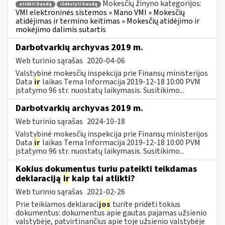
Mokesčių žinyno kategorijos:
atidėti baudą
išdėstyti baudą
VMI elektroninės sistemos » Mano VMI » Mokesčių
atidėjimas ir termino keitimas » Mokesčių atidėjimo ir
mokėjimo dalimis sutartis
Darbotvarkių archyvas 2019 m.
Web turinio sąrašas
2020-04-06
Valstybinė mokesčių inspekcija prie Finansų ministerijos
Data
ir
laikas Tema Informacija 2019-12-18 10:00 PVM
įstatymo 96 str. nuostatų laikymasis. Susitikimo...
Darbotvarkių archyvas 2019 m.
Web turinio sąrašas
2024-10-18
Valstybinė mokesčių inspekcija prie Finansų ministerijos
Data
ir
laikas Tema Informacija 2019-12-18 10:00 PVM
įstatymo 96 str. nuostatų laikymasis. Susitikimo...
Kokius dokumentus turiu pateikti teikdamas
deklaraciją
ir
kaip tai atlikti?
Web turinio sąrašas
2021-02-26
Prie teikiamos deklaraci
jos
turite pridėti tokius
dokumentus: dokumentus apie gautas pajamas užsienio
valstybėje, patvirtinančius apie toje užsienio valstybėje