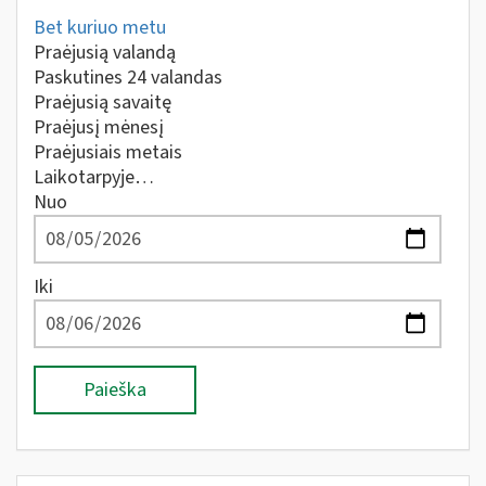
Bet kuriuo metu
Praėjusią valandą
Paskutines 24 valandas
Praėjusią savaitę
Praėjusį mėnesį
Praėjusiais metais
Laikotarpyje…
Nuo
Iki
Paieška