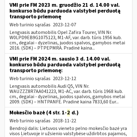
VMI prie FM 2023 m. gruodžio 21 d. 14.00 val.
konkurso būdu parduoda valstybei perduotą
transporto priemonę
Web turinio sąrašas
2023-12-07
Lengvasis automobilis Opel Zafira Tourer, VIN Nr.
W0LPD9EB9G1075123, M1-AF, var. darb. tūris 1956 kub.
cm., degalai - dyzelinas, juodos spalvos, gamybos metai
2016. (SDK) – PTPEPMRA. Pradinė kaina...
VMI prie FM 2024 m. sausio 3 d. 14.00 val.
konkurso būdu parduoda valstybei perduotą
transporto priemonę:
Web turinio sąrašas
2023-12-12
Lengvasis automobilis Audi Q5, VIN Nr.
WAUZZZ8R7AA041223, M1-AC, var. darb. tūris 1968 kub.
cm., degalai - dyzelinas, juodos spalvos, gamybos metai
2009. (SDK) – HNTPANFE. Pradinė kaina 7833,60 Eur...
Mokesčio bazė (4 str. 1-
2
d.)
Web turinio sąrašas
2018-11-22
Bendroji dalis: Lietuvos vieneto pelno mokesčio bazė yra
visos Lietuvoje ir užsienio valstybėse uždirbtos pajamos,