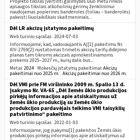
Projekto tikslas Įvertinti galimybes šiuo metu rinkos
apsaugos tikslais alkoholinių gėrimų ženklinimui
naudojamas popierines banderoles (toliau – banderolės)
pakeisti šiuolaikiškais skaitmeniniais...
Dėl LR akcizų įstatymo pakeitimų
Web turinio sąrašas
2024-07-03
Informuojame, kad, vadovaujantis AĮ[1] pakeitimu Nr.
XIV-2769[2] nustatomas trimetis akcizų tarifų didėjimo
planas tam tikroms akcizais apmokestinamoms
prekėms 2025–2027 m., kurių dalis bus...
Metai:
2024
Mokesčių įstatymų pakeitimai:
Akcizų
pakeitimai nuo 2025 m.
Akcizų pakeitimai nuo 2026 m.
Dėl VMI prie FM viršininko 2009 m. Spalio 13 d.
Įsakymo Nr. VA-65 „Dėl žemės ūkio produkcijos
pirkėjų informacijos apie atsiskaitymus už
žemės ūkio produkciją su žemės ūkio
produkcijos pardavėjais teikimo VMI taisyklių
patvirtinimo“ pakeitimo
Web turinio sąrašas
2022-01-03
Informuojame, jog įsakymu[1] pakeistos Žemės ūkio
produkcijos pirkėjų informacijos apie atsiskaitymus už