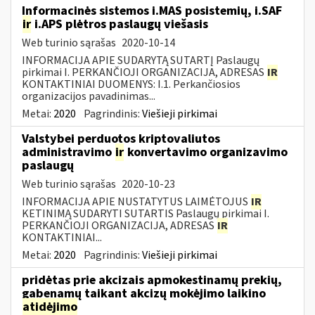
Informacinės sistemos i.MAS posistemių, i.SAF
ir
i.APS plėtros paslaugų viešasis
Web turinio sąrašas
2020-10-14
INFORMACIJA APIE SUDARYTĄ SUTARTĮ Paslaugų
pirkimai I. PERKANČIOJI ORGANIZACIJA, ADRESAS
IR
KONTAKTINIAI DUOMENYS: I.1. Perkančiosios
organizacijos pavadinimas...
Metai:
2020
Pagrindinis:
Viešieji pirkimai
Valstybei perduotos kriptovaliutos
administravimo
ir
konvertavimo organizavimo
paslaugų
Web turinio sąrašas
2020-10-23
INFORMACIJA APIE NUSTATYTUS LAIMĖTOJUS
IR
KETINIMĄ SUDARYTI SUTARTIS Paslaugų pirkimai I.
PERKANČIOJI ORGANIZACIJA, ADRESAS
IR
KONTAKTINIAI...
Metai:
2020
Pagrindinis:
Viešieji pirkimai
pridėtas prie akcizais apmokestinamų prekių,
gabenamų taikant akcizų mokėjimo laikino
atidėjimo