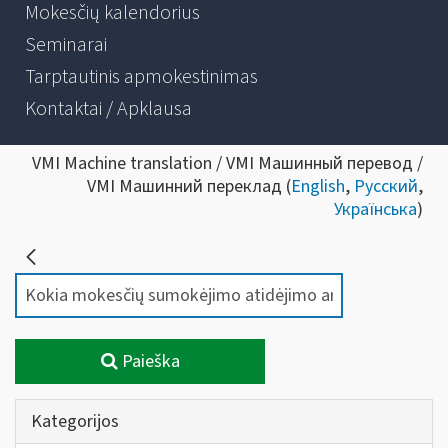
Mokesčių kalendorius
Seminarai
Tarptautinis apmokestinimas
Kontaktai / Apklausa
VMI Machine translation / VMI Машинный перевод /
VMI Машинний переклад (
English
,
Русский
,
Українська
)
Paieška
Kategorijos