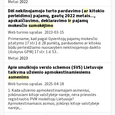
Metai:
2022
Dėl nekilnojamojo turto pardavimo (
ar
kitokio
perleidimo) pajamų, gautų 2022 metais...,
apskaičiavimo, deklaravimo
ir
pajamų
mokesčio
sumokėjimo
Web turinio sąrašas
2023-03-15
Primename, kad pagal Gyventojų pajamų mokesčio
įstatymo 17 str.1 d. 28 punktą, parduodamo ar kitokiu
būdu perleidžiamo nuosavybėn nekilnojamojo daikto
(išskyrus GPMĮ 17 str. 1 d. 53...
Metai:
2023
Apie smulkiojo verslo schemos (SVS) Lietuvoje
taikymą užsienio apmokestinamiesiems
asmenims
Web turinio sąrašas
2025-04-18
1. Kada užsienio apmokestinamajam asmeniui,
įsikūrusiam kitoje valstybėje narėje, nėra prievolės
registruotis PVM mokėtoju Lietuvoje?
Apmokestinamasis asmuo, įsikūręs kitoje valstybėje
narėje,...