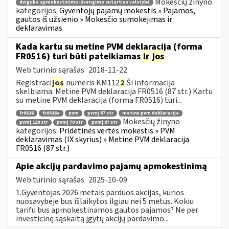
Mokesčių žinyno
dvigubo apmokestinimo išvengimo sutarties valstybė
kategorijos:
Gyventojų pajamų mokestis » Pajamos,
gautos iš užsienio » Mokesčio sumokėjimas ir
deklaravimas
Kada kartu su metine PVM deklaracija (forma
FR0516) turi būti pateikiamas
ir
jos
Web turinio sąrašas
2018-11-22
Registraci
jos
numeris KM112
2
Ši informacija
skelbiama: Metinė PVM deklaracija FR0516 (87 str.) Kartu
su metine PVM deklaracija (forma FR0516) turi...
fr0516
fr0516a
pvm
pvmį 67 str
metinė pvm deklaracija
Mokesčių žinyno
pvmį 128 str
pvmį 70 str
pvmį 87 str
kategorijos:
Pridėtinės vertės mokestis » PVM
deklaravimas (IX skyrius) » Metinė PVM deklaracija
FR0516 (87 str.)
Apie akcijų pardavimo pajamų apmokestinimą
Web turinio sąrašas
2025-10-09
1.Gyventojas 2026 metais parduos akcijas, kurios
nuosavybėje bus išlaikytos ilgiau nei 5 metus. Kokiu
tarifu bus apmokestinamos gautos pajamos? Ne per
investicinę sąskaitą įgytų akcijų pardavimo...