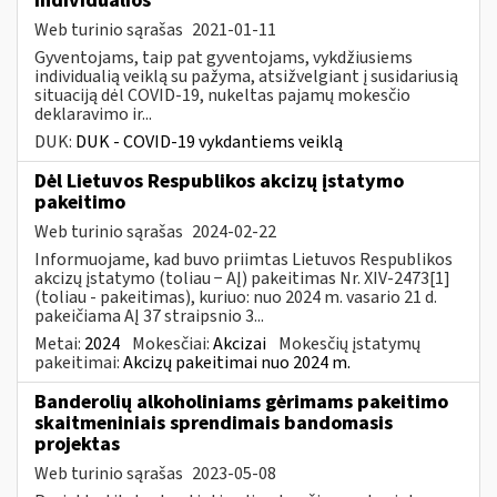
individualios
Web turinio sąrašas
2021-01-11
Gyventojams, taip pat gyventojams, vykdžiusiems
individualią veiklą su pažyma, atsižvelgiant į susidariusią
situaciją dėl COVID-19, nukeltas pajamų mokesčio
deklaravimo ir...
DUK:
DUK - COVID-19 vykdantiems veiklą
Dėl Lietuvos Respublikos akcizų įstatymo
pakeitimo
Web turinio sąrašas
2024-02-22
Informuojame, kad buvo priimtas Lietuvos Respublikos
akcizų įstatymo (toliau − AĮ) pakeitimas Nr. XIV-2473[1]
(toliau - pakeitimas), kuriuo: nuo 2024 m. vasario 21 d.
pakeičiama AĮ 37 straipsnio 3...
Metai:
2024
Mokesčiai:
Akcizai
Mokesčių įstatymų
pakeitimai:
Akcizų pakeitimai nuo 2024 m.
Banderolių alkoholiniams gėrimams pakeitimo
skaitmeniniais sprendimais bandomasis
projektas
Web turinio sąrašas
2023-05-08