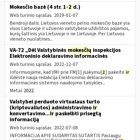
Mokesčio bazė (4 str. 1-
2
d.)
Web turinio sąrašas
2019-01-07
Bendroji dalis: Lietuvos vieneto pelno mokesčio bazė yra
visos Lietuvoje ir užsienio valstybėse uždirbtos pajamos,
kurių šaltinis yra Lietuvoje ir ne Lietuvoje. Per Lietuvos
vieneto nuolatines...
VA-72 „Dėl Valstybinės
mokesčių
inspekcijos
Elektroninio deklaravimo informacinės
Web turinio sąrašas
2022-12-07
Informuojame, kad VMI prie FM[1] įsakymu[
2
] pakeitė
ir
išdėstė nauja redakcija Elektroninio deklaravimo
informacinės sistemos naudojimo taisykles...
Metai:
2022
Valstybei perduoto virtualaus turto
(kriptovaliutos) administravimo
ir
konvertavimo...
Ir
paskelbti prisegtą
informaciją
Web turinio sąrašas
2022-07-08
INFORMACIJA APIE SUDARYTAS SUTARTIS Paslaugų