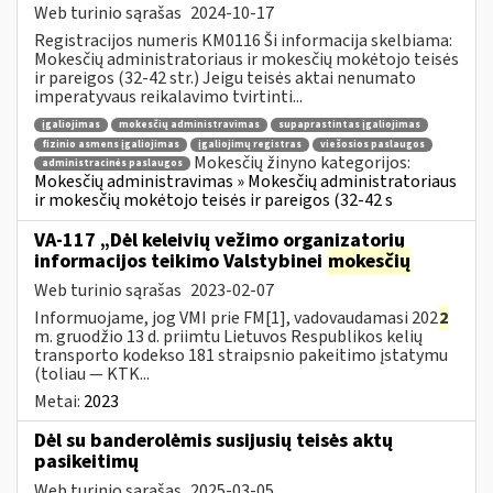
Web turinio sąrašas
2024-10-17
Registracijos numeris KM0116 Ši informacija skelbiama:
Mokesčių administratoriaus ir mokesčių mokėtojo teisės
ir pareigos (32-42 str.) Jeigu teisės aktai nenumato
imperatyvaus reikalavimo tvirtinti...
įgaliojimas
mokesčių administravimas
supaprastintas įgaliojimas
fizinio asmens įgaliojimas
įgaliojimų registras
viešosios paslaugos
Mokesčių žinyno kategorijos:
administracinės paslaugos
Mokesčių administravimas » Mokesčių administratoriaus
ir mokesčių mokėtojo teisės ir pareigos (32-42 s
VA-117 „Dėl keleivių vežimo organizatorių
informacijos teikimo Valstybinei
mokesčių
Web turinio sąrašas
2023-02-07
Informuojame, jog VMI prie FM[1], vadovaudamasi 202
2
m. gruodžio 13 d. priimtu Lietuvos Respublikos kelių
transporto kodekso 181 straipsnio pakeitimo įstatymu
(toliau — KTK...
Metai:
2023
Dėl su banderolėmis susijusių teisės aktų
pasikeitimų
Web turinio sąrašas
2025-03-05