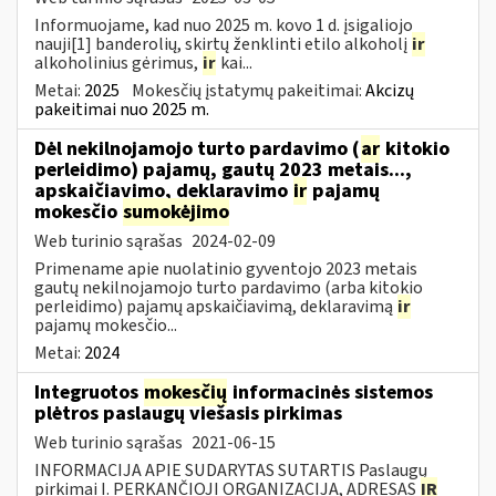
Informuojame, kad nuo 2025 m. kovo 1 d. įsigaliojo
nauji[1] banderolių, skirtų ženklinti etilo alkoholį
ir
alkoholinius gėrimus,
ir
kai...
Metai:
2025
Mokesčių įstatymų pakeitimai:
Akcizų
pakeitimai nuo 2025 m.
Dėl nekilnojamojo turto pardavimo (
ar
kitokio
perleidimo) pajamų, gautų 2023 metais...,
apskaičiavimo, deklaravimo
ir
pajamų
mokesčio
sumokėjimo
Web turinio sąrašas
2024-02-09
Primename apie nuolatinio gyventojo 2023 metais
gautų nekilnojamojo turto pardavimo (arba kitokio
perleidimo) pajamų apskaičiavimą, deklaravimą
ir
pajamų mokesčio...
Metai:
2024
Integruotos
mokesčių
informacinės sistemos
plėtros paslaugų viešasis pirkimas
Web turinio sąrašas
2021-06-15
INFORMACIJA APIE SUDARYTAS SUTARTIS Paslaugų
pirkimai I. PERKANČIOJI ORGANIZACIJA, ADRESAS
IR