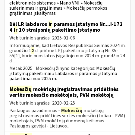
elektroninės sistemos » Mano VMI » Mokesčių
suderinimas ir grąžinimas » Mokesčių permokos
grąžinimas įskaitymas
Dėl LR labdaros
ir
paramos įstatymo Nr....I-172
4
ir
10 straipsnių pakeitimo įstatymo
Web turinio sąrašas
2025-01-06
Informuojame, kad Lietuvos Respublikos Seimas 2024 m.
gruodžio 1
2
d. priėmė LPĮ pakeitimo įstatymą Nr. XV-
55[1], kurio nuostatos įsigaliojo nuo 2024 m. gruodžio 24
d....
Metai:
2025
Mokesčių žinyno kategorijos:
Mokesčių
įstatymų pakeitimai » Labdaros ir paramos įstatymo
pakeitimai nuo 2025 m.
Mokesčių
mokėtojų įregistravimas pridėtinės
vertės mokesčio mokėtojais, PVM mokėtojų
Web turinio sąrašas
2020-02-25
Paslaugos pavadinimas -
Mokesčių
mokėtojų
įregistravimas pridėtinės vertės mokesčio (toliau - PVM)
mokėtojais, PVM mokėtojų duomenų keitimas.
Paslaugos gavėjai - Lietuvos...