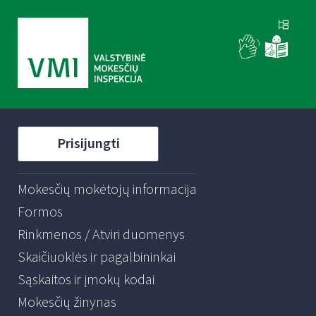
Prisijungti
Mokesčių mokėtojų informacija
Formos
Rinkmenos / Atviri duomenys
Skaičiuoklės ir pagalbininkai
Sąskaitos ir įmokų kodai
Mokesčių žinynas