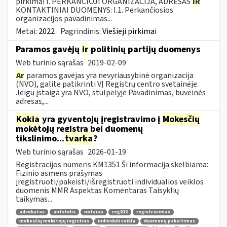
pirkimai I. PERKANČIOJI ORGANIZACIJA, ADRESAS
IR
KONTAKTINIAI DUOMENYS: I.1. Perkančiosios
organizacijos pavadinimas...
Metai:
2022
Pagrindinis:
Viešieji pirkimai
Paramos gavėjų
ir
politinių partijų duomenys
Web turinio sąrašas
2019-02-09
Ar
paramos gavėjas yra nevyriausybinė organizacija
(NVO), galite patikrinti VĮ Registrų centro svetainėje.
Jeigu įstaiga yra NVO, stulpelyje Pavadinimas, buveinės
adresas,...
Kokia
yra gyventojų įregistravimo į
Mokesčių
mokėtojų registrą bei duomenų
tikslinimo...
tvarka
?
Web turinio sąrašas
2026-01-19
Registracijos numeris KM1351 Ši informacija skelbiama:
Fizinio asmens prašymas
įregistruoti/pakeisti/išregistruoti individualios veiklos
duomenis MMR Aspektas Komentaras Taisyklių
taikymas...
advokatas
antstolis
notaras
reg812
registravimas
mokesčių mokėtojų registras
individuli veikla
duomenų pakeitimas