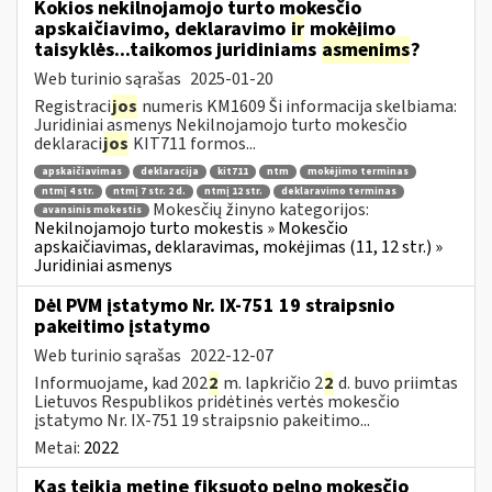
Kokios nekilnojamojo turto mokesčio
apskaičiavimo, deklaravimo
ir
mokėjimo
taisyklės...taikomos juridiniams
asmenims
?
Web turinio sąrašas
2025-01-20
Registraci
jos
numeris KM1609 Ši informacija skelbiama:
Juridiniai asmenys Nekilnojamojo turto mokesčio
deklaraci
jos
KIT711 formos...
apskaičiavimas
deklaracija
kit711
ntm
mokėjimo terminas
ntmį 4 str.
ntmį 7 str. 2 d.
ntmį 12 str.
deklaravimo terminas
Mokesčių žinyno kategorijos:
avansinis mokestis
Nekilnojamojo turto mokestis » Mokesčio
apskaičiavimas, deklaravimas, mokėjimas (11, 12 str.) »
Juridiniai asmenys
Dėl PVM įstatymo Nr. IX-751 19 straipsnio
pakeitimo įstatymo
Web turinio sąrašas
2022-12-07
Informuojame, kad 202
2
m. lapkričio 2
2
d. buvo priimtas
Lietuvos Respublikos pridėtinės vertės mokesčio
įstatymo Nr. IX-751 19 straipsnio pakeitimo...
Metai:
2022
Kas teikia metinę fiksuoto pelno mokesčio