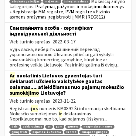
Mokesčių žinyno
advokato padėjėjas
maį 46 str.
įsiregistravimas
kategorijos:
Prašymai, pažymos ir mokėjimo duomenys
» Registracija MM registre, PVM registre » Fizinio
asmens prašymas įregistruoti į MMR (REG812)
Самозайнята особа - сертифікат
індивідуальної діяльності
Web turinio sąrašas
2022-03-17
Будь ласка, виберіть машинний переклад
українською мовою Ukrainos piliečiai gali vykdyti
savarankišką komercinę, gamybinę, kūrybinę ar
profesinę veiklą Lietuvoje. Pasirinkti galima iš dviejų...
Ar
nuolatinis Lietuvos gyventojas turi
deklaruoti užsienio valstybėse gautas
pajamas..., atleidžiamas nuo pajamų mokesčio
sumokėjimo
Lietuvoje?
Web turinio sąrašas
2023-11-22
Registraci
jos
numeris KM0892 Ši informacija skelbiama:
Mokesčio sumokėjimas
ir
deklaravimas
Nepriklausomai nuo to, kad pajamos (išskyrus...
dais
deklaravimas
es
gpm
gpm308
neapmokestinamos
gpmį 27 str
pajamos iš užsienio
37 str 1
europos sąjungos