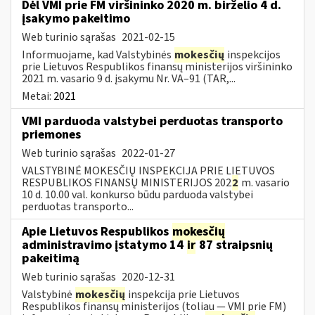
Dėl VMI prie FM viršininko 2020 m. birželio 4 d.
įsakymo pakeitimo
Web turinio sąrašas
2021-02-15
Informuojame, kad Valstybinės
mokesčių
inspekcijos
prie Lietuvos Respublikos finansų ministerijos viršininko
2021 m. vasario 9 d. įsakymu Nr. VA–91 (TAR,...
Metai:
2021
VMI parduoda valstybei perduotas transporto
priemones
Web turinio sąrašas
2022-01-27
VALSTYBINĖ MOKESČIŲ INSPEKCIJA PRIE LIETUVOS
RESPUBLIKOS FINANSŲ MINISTERIJOS 202
2
m. vasario
10 d. 10.00 val. konkurso būdu parduoda valstybei
perduotas transporto...
Apie Lietuvos Respublikos
mokesčių
administravimo įstatymo 14
ir
87 straipsnių
pakeitimą
Web turinio sąrašas
2020-12-31
Valstybinė
mokesčių
inspekcija prie Lietuvos
Respublikos finansų ministerijos (toliau — VMI prie FM)