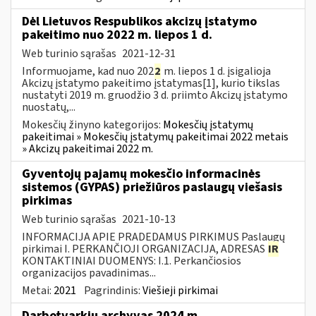
Dėl Lietuvos Respublikos akcizų įstatymo
pakeitimo nuo 2022 m. liepos 1 d.
Web turinio sąrašas
2021-12-31
Informuojame, kad nuo 202
2
m. liepos 1 d. įsigalioja
Akcizų įstatymo pakeitimo įstatymas[1], kurio tikslas
nustatyti 2019 m. gruodžio 3 d. priimto Akcizų įstatymo
nuostatų,...
Mokesčių žinyno kategorijos:
Mokesčių įstatymų
pakeitimai » Mokesčių įstatymų pakeitimai 2022 metais
» Akcizų pakeitimai 2022 m.
Gyventojų pajamų mokesčio informacinės
sistemos (GYPAS) priežiūros paslaugų viešasis
pirkimas
Web turinio sąrašas
2021-10-13
INFORMACIJA APIE PRADEDAMUS PIRKIMUS Paslaugų
pirkimai I. PERKANČIOJI ORGANIZACIJA, ADRESAS
IR
KONTAKTINIAI DUOMENYS: I.1. Perkančiosios
organizacijos pavadinimas...
Metai:
2021
Pagrindinis:
Viešieji pirkimai
Darbotvarkių archyvas 2024 m.