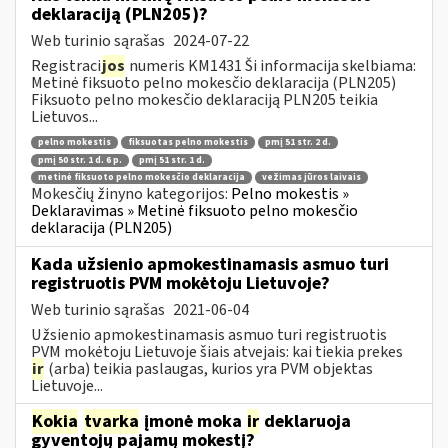
deklaraciją (PLN205)?
Web turinio sąrašas
2024-07-22
Registraci
jos
numeris KM1431 Ši informacija skelbiama:
Metinė fiksuoto pelno mokesčio deklaracija (PLN205)
Fiksuoto pelno mokesčio deklaraciją PLN205 teikia
Lietuvos...
pelno mokestis
fiksuotas pelno mokestis
pmį 51 str. 2 d.
pmį 50 str. 1 d. 6 p.
pmį 51 str. 1 d.
metinė fiksuoto pelno mokesčio deklaracija
vežimas jūros laivais
Mokesčių žinyno kategorijos:
Pelno mokestis »
Deklaravimas » Metinė fiksuoto pelno mokesčio
deklaracija (PLN205)
Kada užsienio apmokestinamasis asmuo turi
registruotis PVM mokėtoju Lietuvoje?
Web turinio sąrašas
2021-06-04
Užsienio apmokestinamasis asmuo turi registruotis
PVM mokėtoju Lietuvoje šiais atvejais: kai tiekia prekes
ir
(arba) teikia paslaugas, kurios yra PVM objektas
Lietuvoje...
Kokia
tvarka
įmonė moka
ir
deklaruoja
gyventojų pajamų mokestį?