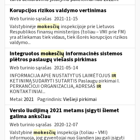
Korupcijos rizikos valdymo vertinimas
Web turinio sąrašas
2021-11-15
Valstybinėje
mokesčių
inspekcijoje prie Lietuvos
Respublikos finansų ministerijos (toliau – VMI prie FM)
yra atliekamas tiek vidaus, tiek išorės korupcijos rizikos
valdymo...
Integruotos
mokesčių
informacinės sistemos
plėtros paslaugų viešasis pirkimas
Web turinio sąrašas
2021-05-14
INFORMACIJA APIE NUSTATYTUS LAIMĖTOJUS
IR
KETINIMĄ SUDARYTI SUTARTIS Paslaugų pirkimai I.
PERKANČIOJI ORGANIZACIJA, ADRESAS
IR
KONTAKTINIAI...
Metai:
2021
Pagrindinis:
Viešieji pirkimai
Verslo liudijimą 2021 metams įsigyti šiemet
galima anksčiau
Web turinio sąrašas
2020-12-07
Valstybinė
mokesčių
inspekcija (toliau – VMI)
informuoja, jog gyventojai nuo šiandien jau gali įsigyti