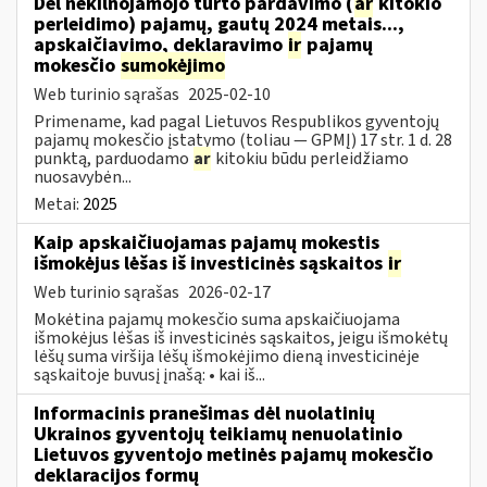
Dėl nekilnojamojo turto pardavimo (
ar
kitokio
perleidimo) pajamų, gautų 2024 metais...,
apskaičiavimo, deklaravimo
ir
pajamų
mokesčio
sumokėjimo
Web turinio sąrašas
2025-02-10
Primename, kad pagal Lietuvos Respublikos gyventojų
pajamų mokesčio įstatymo (toliau — GPMĮ) 17 str. 1 d. 28
punktą, parduodamo
ar
kitokiu būdu perleidžiamo
nuosavybėn...
Metai:
2025
Kaip apskaičiuojamas pajamų mokestis
išmokėjus lėšas iš investicinės sąskaitos
ir
Web turinio sąrašas
2026-02-17
Mokėtina pajamų mokesčio suma apskaičiuojama
išmokėjus lėšas iš investicinės sąskaitos, jeigu išmokėtų
lėšų suma viršija lėšų išmokėjimo dieną investicinėje
sąskaitoje buvusį įnašą: • kai iš...
Informacinis pranešimas dėl nuolatinių
Ukrainos gyventojų teikiamų nenuolatinio
Lietuvos gyventojo metinės pajamų mokesčio
deklaracijos formų