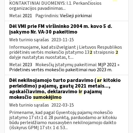
KONTAKTINIAI DUOMENYS: I.1. Perkančiosios
organizacijos pavadinimas...
Metai:
2021
Pagrindinis:
Viešieji pirkimai
Dėl VMI prie FM viršininko 2004 m. kovo 5 d.
įsakymo Nr. VA-30 pakeitimo
Web turinio sąrašas
2023-11-15
Informuojame, kad atsižvelgiant į Lietuvos Respublikos
pridėtinės vertės mokesčio įstatymo 13
2
straipsnio
2
dalyje nustatytas nuostatas, t....
Metai:
2023
Mokesčių įstatymų pakeitimai:
MĮP 2021 »
Pridetinės vertės mokesčio pakeitimai nuo 2023 m.
Dėl nekilnojamojo turto pardavimo (
ar
kitokio
perleidimo) pajamų, gautų 2021 metais...,
apskaičiavimo, deklaravimo
ir
pajamų
mokesčio
sumokėjimo
Web turinio sąrašas
2022-03-15
Primename, kad pagal Gyventojų pajamų mokesčio
įstatymo 17 str.1 d. 28 punktą, parduodamo ar kitokiu
būdu perleidžiamo nuosavybėn nekilnojamojo daikto
(išskyrus GPMĮ 17 str. 1 d. 53...