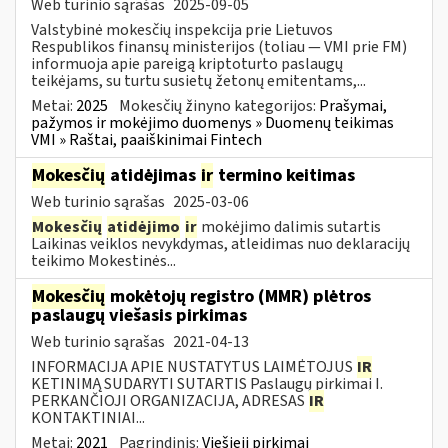
Web turinio sąrašas
2025-09-05
Valstybinė mokesčių inspekcija prie Lietuvos
Respublikos finansų ministerijos (toliau — VMI prie FM)
informuoja apie pareigą kriptoturto paslaugų
teikėjams, su turtu susietų žetonų emitentams,...
Metai:
2025
Mokesčių žinyno kategorijos:
Prašymai,
pažymos ir mokėjimo duomenys » Duomenų teikimas
VMI » Raštai, paaiškinimai Fintech
Mokesčių
atidėjimas
ir
termino keitimas
Web turinio sąrašas
2025-03-06
Mokesčių
atidėjimo
ir
mokėjimo dalimis sutartis
Laikinas veiklos nevykdymas, atleidimas nuo deklaracijų
teikimo Mokestinės...
Mokesčių
mokėtojų registro (MMR) plėtros
paslaugų viešasis pirkimas
Web turinio sąrašas
2021-04-13
INFORMACIJA APIE NUSTATYTUS LAIMĖTOJUS
IR
KETINIMĄ SUDARYTI SUTARTIS Paslaugų pirkimai I.
PERKANČIOJI ORGANIZACIJA, ADRESAS
IR
KONTAKTINIAI...
Metai:
2021
Pagrindinis:
Viešieji pirkimai