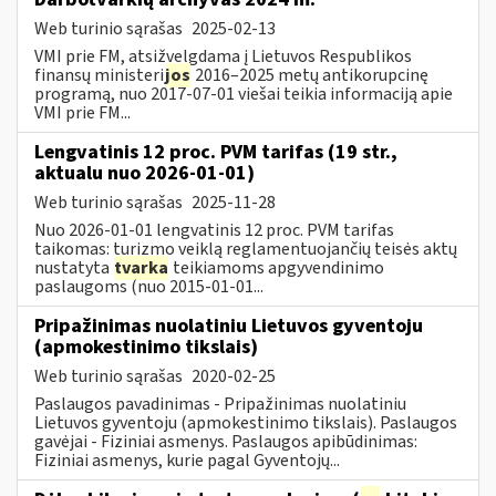
Web turinio sąrašas
2025-02-13
VMI prie FM, atsižvelgdama į Lietuvos Respublikos
finansų ministeri
jos
2016–2025 metų antikorupcinę
programą, nuo 2017-07-01 viešai teikia informaciją apie
VMI prie FM...
Lengvatinis 12 proc. PVM tarifas (19 str.,
aktualu nuo 2026-01-01)
Web turinio sąrašas
2025-11-28
Nuo 2026-01-01 lengvatinis 12 proc. PVM tarifas
taikomas: turizmo veiklą reglamentuojančių teisės aktų
nustatyta
tvarka
teikiamoms apgyvendinimo
paslaugoms (nuo 2015-01-01...
Pripažinimas nuolatiniu Lietuvos gyventoju
(apmokestinimo tikslais)
Web turinio sąrašas
2020-02-25
Paslaugos pavadinimas - Pripažinimas nuolatiniu
Lietuvos gyventoju (apmokestinimo tikslais). Paslaugos
gavėjai - Fiziniai asmenys. Paslaugos apibūdinimas:
Fiziniai asmenys, kurie pagal Gyventojų...