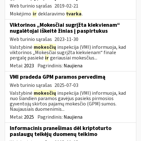
Web turinio sąrašas
2019-02-21
Mokėjimo
ir
deklaravimo
tvarka
.
Viktorinos „Mokesčiai sugrįžta kiekvienam“
nugalėtojai iškeitė žinias į paspirtukus
Web turinio sąrašas
2023-11-30
Valstybinė
mokesčių
inspekcija (VMI) informuoja, kad
viktorinos „Mokesčiai sugrįžta kiekvienam“ finale
pergalę pasiekė
ir
geriausiai mokesčius...
Metai:
2023
Pagrindinis:
Naujiena
VMI pradeda GPM paramos pervedimą
Web turinio sąrašas
2025-07-03
Valstybinė
mokesčių
inspekcija (VMI) informuoja, kad
nuo šiandien paramos gavėjus pasieks pirmosios
gyventojų skirtos pajamų mokesčio (GPM) sumos.
Naujausiais duomenimis...
Metai:
2025
Pagrindinis:
Naujiena
Informacinis pranešimas dėl kriptoturto
paslaugų teikėjų duomenų teikimo