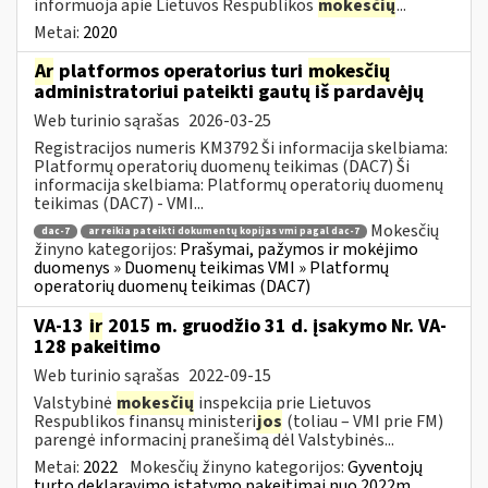
informuoja apie Lietuvos Respublikos
mokesčių
...
Metai:
2020
Ar
platformos operatorius turi
mokesčių
administratoriui pateikti gautų iš pardavėjų
Web turinio sąrašas
2026-03-25
Registracijos numeris KM3792 Ši informacija skelbiama:
Platformų operatorių duomenų teikimas (DAC7) Ši
informacija skelbiama: Platformų operatorių duomenų
teikimas (DAC7) - VMI...
Mokesčių
dac-7
ar reikia pateikti dokumentų kopijas vmi pagal dac-7
žinyno kategorijos:
Prašymai, pažymos ir mokėjimo
duomenys » Duomenų teikimas VMI » Platformų
operatorių duomenų teikimas (DAC7)
VA-13
ir
2015 m. gruodžio 31 d. įsakymo Nr. VA-
128 pakeitimo
Web turinio sąrašas
2022-09-15
Valstybinė
mokesčių
inspekcija prie Lietuvos
Respublikos finansų ministeri
jos
(toliau – VMI prie FM)
parengė informacinį pranešimą dėl Valstybinės...
Metai:
2022
Mokesčių žinyno kategorijos:
Gyventojų
turto deklaravimo įstatymo pakeitimai nuo 2022m.