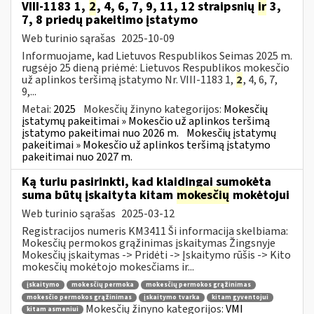
VIII-1183 1,
2
, 4, 6, 7, 9, 11, 12 straipsnių
ir
3,
7, 8 priedų pakeitimo įstatymo
Web turinio sąrašas
2025-10-09
Informuojame, kad Lietuvos Respublikos Seimas 2025 m.
rugsėjo 25 dieną priėmė: Lietuvos Respublikos mokesčio
už aplinkos teršimą įstatymo Nr. VIII-1183 1,
2
, 4, 6, 7,
9,...
Metai:
2025
Mokesčių žinyno kategorijos:
Mokesčių
įstatymų pakeitimai » Mokesčio už aplinkos teršimą
įstatymo pakeitimai nuo 2026 m.
Mokesčių įstatymų
pakeitimai » Mokesčio už aplinkos teršimą įstatymo
pakeitimai nuo 2027 m.
Ką turiu pasirinkti, kad klaidingai sumokėta
suma būtų įskaityta kitam
mokesčių
mokėtojui
Web turinio sąrašas
2025-03-12
Registracijos numeris KM3411 Ši informacija skelbiama:
Mokesčių permokos grąžinimas įskaitymas Žingsnyje
Mokesčių įskaitymas -> Pridėti -> Įskaitymo rūšis -> Kito
mokesčių mokėtojo mokesčiams ir...
įskaitymo
mokesčių permoka
mokesčių permokos grąžinimas
mokesčio permokos grąžinimas
įskaitymo tvarka
kitam gyventojui
Mokesčių žinyno kategorijos:
VMI
kitam asmeniui