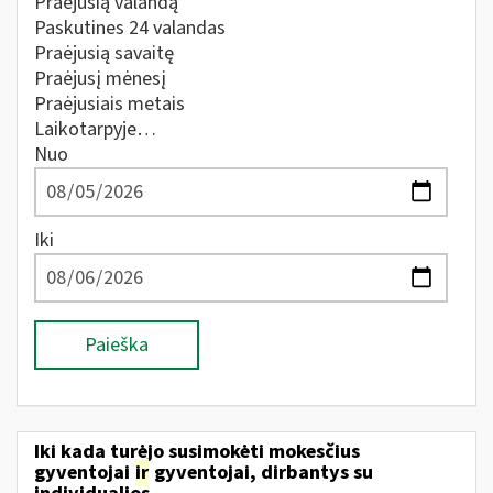
Praėjusią valandą
Paskutines 24 valandas
Praėjusią savaitę
Praėjusį mėnesį
Praėjusiais metais
Laikotarpyje…
Nuo
Iki
Paieška
Iki kada turėjo susimokėti mokesčius
gyventojai
ir
gyventojai, dirbantys su