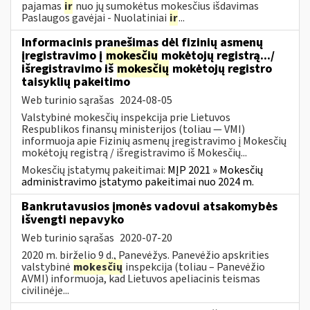
pajamas
ir
nuo jų sumokėtus mokesčius išdavimas
Paslaugos gavėjai - Nuolatiniai
ir
...
Informacinis pranešimas dėl fizinių asmenų
įregistravimo į
mokesčių
mokėtojų registrą.../
išregistravimo iš
mokesčių
mokėtojų registro
taisyklių pakeitimo
Web turinio sąrašas
2024-08-05
Valstybinė mokesčių inspekcija prie Lietuvos
Respublikos finansų ministerijos (toliau — VMI)
informuoja apie Fizinių asmenų įregistravimo į Mokesčių
mokėtojų registrą / išregistravimo iš Mokesčių...
Mokesčių įstatymų pakeitimai:
MĮP 2021 » Mokesčių
administravimo įstatymo pakeitimai nuo 2024 m.
Bankrutavusios įmonės vadovui atsakomybės
išvengti nepavyko
Web turinio sąrašas
2020-07-20
2020 m. birželio 9 d., Panevėžys. Panevėžio apskrities
valstybinė
mokesčių
inspekcija (toliau – Panevėžio
AVMI) informuoja, kad Lietuvos apeliacinis teismas
civilinėje...