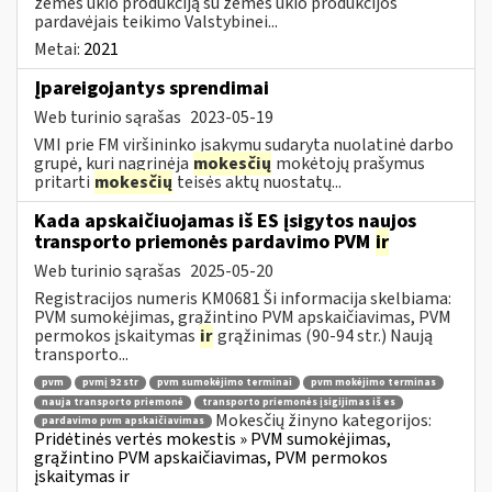
žemės ūkio produkciją su žemės ūkio produkcijos
pardavėjais teikimo Valstybinei...
Metai:
2021
Įpareigojantys sprendimai
Web turinio sąrašas
2023-05-19
VMI prie FM viršininko įsakymu sudaryta nuolatinė darbo
grupė, kuri nagrinėja
mokesčių
mokėtojų prašymus
pritarti
mokesčių
teisės aktų nuostatų...
Kada apskaičiuojamas iš ES įsigytos naujos
transporto priemonės pardavimo PVM
ir
Web turinio sąrašas
2025-05-20
Registracijos numeris KM0681 Ši informacija skelbiama:
PVM sumokėjimas, grąžintino PVM apskaičiavimas, PVM
permokos įskaitymas
ir
grąžinimas (90-94 str.) Naują
transporto...
pvm
pvmį 92 str
pvm sumokėjimo terminai
pvm mokėjimo terminas
nauja transporto priemonė
transporto priemonės įsigijimas iš es
Mokesčių žinyno kategorijos:
pardavimo pvm apskaičiavimas
Pridėtinės vertės mokestis » PVM sumokėjimas,
grąžintino PVM apskaičiavimas, PVM permokos
įskaitymas ir