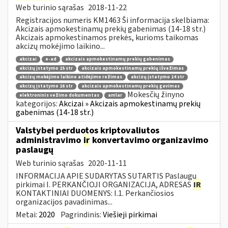
Web turinio sąrašas
2018-11-22
Registracijos numeris KM1463 Ši informacija skelbiama:
Akcizais apmokestinamų prekių gabenimas (14-18 str.)
Akcizais apmokestinamos prekės, kurioms taikomas
akcizų mokėjimo laikino...
akcizai
e-ad
akcizais apmokestinamų prekių gabenimas
akcizų įstatymo 15 str
akcizais apmokestinamų prekių išvežimas
akcizų mokėjimo laikino atidėjimo režimas
akcizų įstatymo 14 str
akcizų įstatymo 16 str
akcizais apmokestinamų prekių gavimas
Mokesčių žinyno
elektroninis vežimo dokumentas
amlar
kategorijos:
Akcizai » Akcizais apmokestinamų prekių
gabenimas (14-18 str.)
Valstybei perduotos kriptovaliutos
administravimo
ir
konvertavimo organizavimo
paslaugų
Web turinio sąrašas
2020-11-11
INFORMACIJA APIE SUDARYTAS SUTARTIS Paslaugų
pirkimai I. PERKANČIOJI ORGANIZACIJA, ADRESAS
IR
KONTAKTINIAI DUOMENYS: I.1. Perkančiosios
organizacijos pavadinimas...
Metai:
2020
Pagrindinis:
Viešieji pirkimai