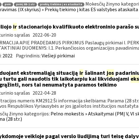
Mokesčių žinyno kategori
pvm
pvmį 88-1 str
prekių tiekimo į es ataskaita
ravimas (IX skyrius) » Prekių tiekimo į kitas ES valstybes ataskaita 
liojo
ir
stacionariojo kvalifikuoto elektroninio parašo
urinio sąrašas
2022-06-20
RMACIJA APIE PRADEDAMUS PIRKIMUS Paslaugų pirkimai I. PER
KTINIAI DUOMENYS: I.1. Perkančiosios organizacijos pavadinimas
:
2022
Pagrindinis:
Viešieji pirkimai
iduojant ekstremaliąją situaciją
ir
šalinant
jos
padarini
u turtu gali naudotis tik laikotarpiu kai likviduojami
eks
 grąžinti, nors tai nenumatyta paramos teikimo
urinio sąrašas
2022-04-28
tracijos numeris KM2912 Ši informacija skelbiama: Parama (28 str
vos Respublikos Vyriausybės ar jos įgaliotos institucijos nustatyta 
čių žinyno kategorijos:
Pelno mokestis » Atskaitymai (PMĮ V, VI sk
a (28 str.)
kdomoje veikloje pagal verslo liudijimą turi teisę dalyv