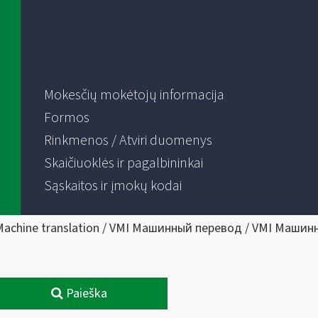
Mokesčių mokėtojų informacija
Formos
Rinkmenos / Atviri duomenys
Skaičiuoklės ir pagalbininkai
Sąskaitos ir įmokų kodai
Machine translation / VMI Машинный перевод / VMI Машин
Paieška