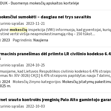
DUK - Duomenys mokesčių apskaitos kortelėje
okesčiui sumokėti – daugiau nei trys savaitės
urinio sąrašas
2023-11-21
ybinė
mokesčių
inspekcija (VMI) informuoja, kad gyventojai, kur
tinė vertė viršija neapmokestinamąją ribą – 150 tūkst....
:
2023
Pagrindinis:
Naujiena
rmacinis pranešimas dėl priimto LR civilinio kodekso 6.4
6
urinio sąrašas
2024-10-25
muojame, kad Lietuvos Respublikos civilinio kodekso 6.476 straips
ymas Nr. XIV-3026) CK[1] 6.476 straipsnis papildytas nauja 7 dalimi, k
:
2024
Mokesčių žinyno kategorijos:
Mokesčių įstatymų pakeitima
025 m.
rnet srauto kontrolės įrenginių Palo Alto gamintojo gar
urinio sąrašas
2022-10-03