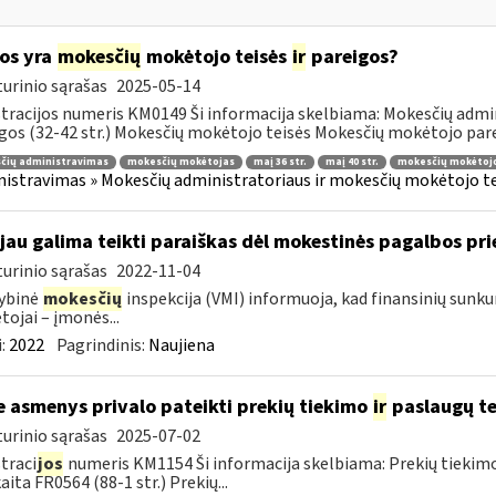
os yra
mokesčių
mokėtojo teisės
ir
pareigos?
urinio sąrašas
2025-05-14
tracijos numeris KM0149 Ši informacija skelbiama: Mokesčių admin
gos (32-42 str.) Mokesčių mokėtojo teisės Mokesčių mokėtojo parei
čių administravimas
mokesčių mokėtojas
maį 36 str.
maį 40 str.
mokesčių mokėtojo
istravimas » Mokesčių administratoriaus ir mokesčių mokėtojo tei
 jau galima teikti paraiškas dėl mokestinės pagalbos p
urinio sąrašas
2022-11-04
ybinė
mokesčių
inspekcija (VMI) informuoja, kad finansinių sunk
ojai – įmonės...
:
2022
Pagrindinis:
Naujiena
e asmenys privalo pateikti prekių tiekimo
ir
paslaugų te
urinio sąrašas
2025-07-02
traci
jos
numeris KM1154 Ši informacija skelbiama: Prekių tiekim
aita FR0564 (88-1 str.) Prekių...