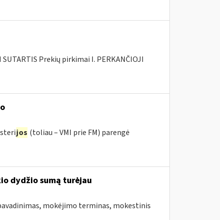
SUTARTIS Prekių pirkimai I. PERKANČIOJI
mo
steri
jos
(toliau – VMI prie FM) parengė
kio dydžio sumą turėjau
pavadinimas, mokėjimo terminas, mokestinis