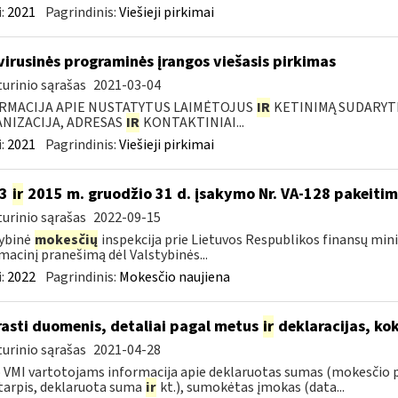
:
2021
Pagrindinis:
Viešieji pirkimai
virusinės programinės įrangos viešasis pirkimas
urinio sąrašas
2021-03-04
RMACIJA APIE NUSTATYTUS LAIMĖTOJUS
IR
KETINIMĄ SUDARYTI 
NIZACIJA, ADRESAS
IR
KONTAKTINIAI...
:
2021
Pagrindinis:
Viešieji pirkimai
13
ir
2015 m. gruodžio 31 d. įsakymo Nr. VA-128 pakeiti
urinio sąrašas
2022-09-15
ybinė
mokesčių
inspekcija prie Lietuvos Respublikos finansų mini
macinį pranešimą dėl Valstybinės...
:
2022
Pagrindinis:
Mokesčio naujiena
rasti duomenis, detaliai pagal metus
ir
deklaracijas, ko
urinio sąrašas
2021-04-28
VMI vartotojams informacija apie deklaruotas sumas (mokesčio 
tarpis, deklaruota suma
ir
kt.), sumokėtas įmokas (data...