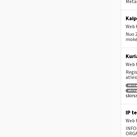
Metai
Kaip
Web t
Nuo 2
mokėt
Kuri
Web t
Regis
atlei
akciza
akcizų
skirs
IP t
Web t
INFO
ORGA