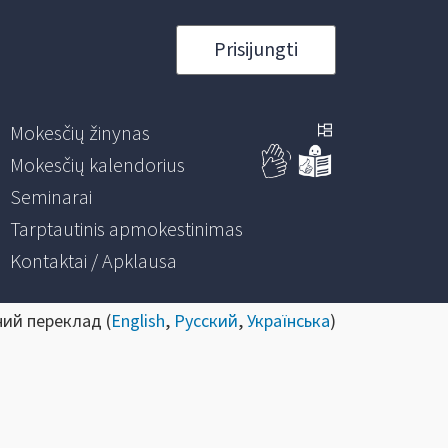
Prisijungti
Mokesčių žinynas
Mokesčių kalendorius
Seminarai
Tarptautinis apmokestinimas
Kontaktai / Apklausa
ний переклад (
English
,
Русский
,
Українська
)