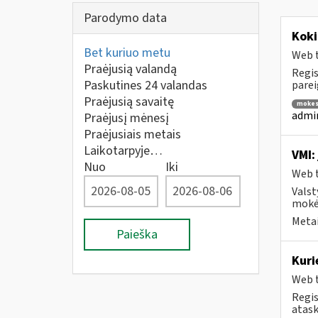
Parodymo data
Koki
Bet kuriuo metu
Web t
Praėjusią valandą
Regis
Paskutines 24 valandas
parei
Praėjusią savaitę
mokes
admin
Praėjusį mėnesį
Praėjusiais metais
Laikotarpyje…
VMI:
Nuo
Iki
Web t
Valst
mokėt
Metai
Paieška
Kuri
Web t
Regis
atask