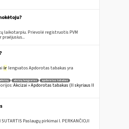
 mokėtoju?
ų laikotarpiu. Prievolė registruotis PVM
praėjusius...
?
ai
ir
lengvatos Apdorotas tabakas yra
akcizų
akcizų lengvatos
apdorotas tabakas
orijos:
Akcizai » Apdorotas tabakas (II skyriaus II
s
SUTARTIS Paslaugų pirkimai I. PERKANČIOJI