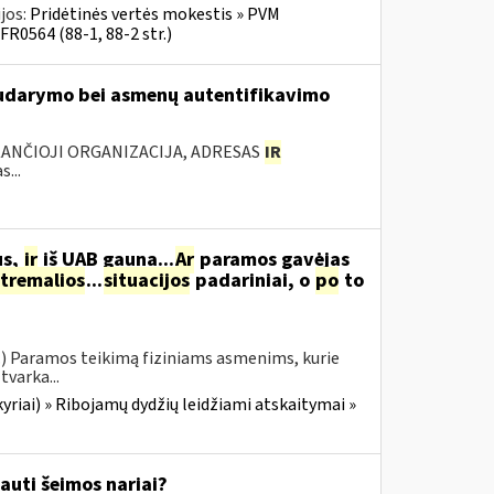
jos:
Pridėtinės vertės mokestis » PVM
FR0564 (88-1, 88-2 str.)
 sudarymo bei asmenų autentifikavimo
KANČIOJI ORGANIZACIJA, ADRESAS
IR
...
us,
ir
iš UAB gauna...
Ar
paramos gavėjas
tremalios
...
situacijos
padariniai, o
po
to
.) Paramos teikimą fiziniams asmenims, kurie
tvarka...
yriai) » Ribojamų dydžių leidžiami atskaitymai »
auti šeimos nariai?