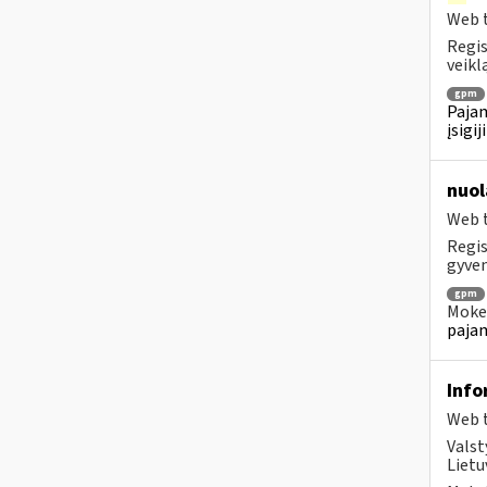
Web t
Regis
veiklą
gpm
Pajam
įsigi
nuol
Web t
Regis
gyven
gpm
Mokes
pajam
Info
Web t
Valst
Lietu