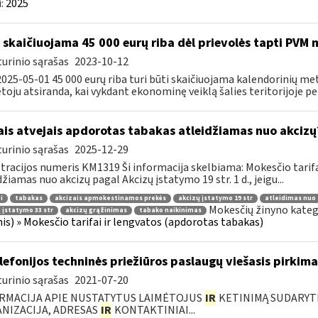
:
2025
 skaičiuojama 45 000 eurų riba dėl prievolės tapti PVM
urinio sąrašas
2023-10-12
025-05-01 45 000 eurų riba turi būti skaičiuojama kalendorinių met
oju atsiranda, kai vykdant ekonominę veiklą šalies teritorijoje per 
ais atvejais apdorotas tabakas atleidžiamas nuo akcizų
urinio sąrašas
2025-12-29
tracijos numeris KM1319 Ši informacija skelbiama: Mokesčio tarif
džiamas nuo akcizų pagal Akcizų įstatymo 19 str. 1 d., jeigu...
i
tabakas
akcizais apmokestinamos prekės
akcizų įstatymo 19 str
atleidimas nuo 
Mokesčių žinyno kateg
 įstatymo 33 str
akcizų grąžinimas
tabako naikinimas
nis) » Mokesčio tarifai ir lengvatos (apdorotas tabakas)
elefonijos techninės priežiūros paslaugų viešasis pirkima
urinio sąrašas
2021-07-20
RMACIJA APIE NUSTATYTUS LAIMĖTOJUS
IR
KETINIMĄ SUDARYTI 
NIZACIJA, ADRESAS
IR
KONTAKTINIAI...