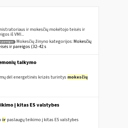
istratoriaus ir mokesčių mokėtojo teisės ir
gos iš VMI...
Mokesčių žinyno kategorijos:
Mokesčių
 pareigos
sės ir pareigos (32-42 s
riemonių taikymo
umų dėl energetinės krizės turintys
mokesčių
ikimo į kitas ES valstybes
o
ir
paslaugų teikimo į kitas ES valstybes