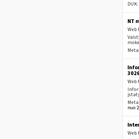
DUK:
NT m
Web t
Valst
mokes
Metai
Info
302
Web t
Infor
įstat
Metai
nuo 2
Inte
Web t