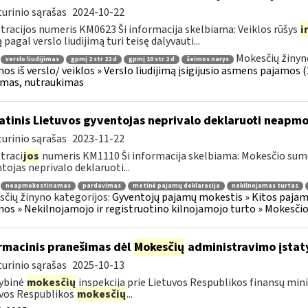
urinio sąrašas
2024-10-22
tracijos numeris KM0623 Ši informacija skelbiama: Veiklos rūšys
i
 pagal verslo liudijimą turi teisę dalyvauti...
Mokesčių žinyn
verslo liudijimas
gpmį 2 str 22 d
gpmį 10 str 2 d
šeimos narys
os iš verslo/ veiklos » Verslo liudijimą įsigijusio asmens pajamos (26
jimas, nutraukimas
atinis Lietuvos gyventojas neprivalo deklaruoti neap
urinio sąrašas
2023-11-22
traci
jos
numeris KM1110 Ši informacija skelbiama: Mokesčio su
tojas neprivalo deklaruoti...
neapmokestinamas
pardavimas
metinė pajamų deklaracija
nekilnojamas turtas
čių žinyno kategorijos:
Gyventojų pajamų mokestis » Kitos pajam
os » Nekilnojamojo ir registruotino kilnojamojo turto » Mokesči
rmacinis pranešimas dėl
Mokesčių
administravimo įstat
urinio sąrašas
2025-10-13
ybinė
mokesčių
inspekcija prie Lietuvos Respublikos finansų mini
vos Respublikos
mokesčių
...