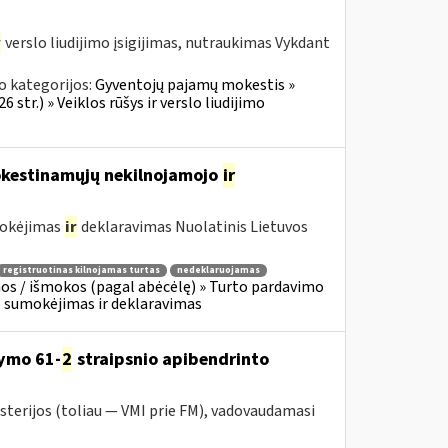
r
verslo liudijimo įsigijimas, nutraukimas Vykdant
o kategorijos:
Gyventojų pajamų mokestis »
 str.) » Veiklos rūšys ir verslo liudijimo
mokestinamųjų nekilnojamojo
ir
mokėjimas
ir
deklaravimas Nuolatinis Lietuvos
registruotinas kilnojamas turtas
nedeklaruojamas
os / išmokos (pagal abėcėlę) » Turto pardavimo
o sumokėjimas ir deklaravimas
ymo 61-
2
straipsnio apibendrinto
sterijos (toliau — VMI prie FM), vadovaudamasi