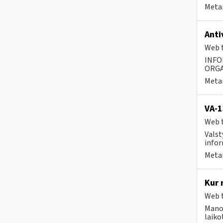
Metai
Anti
Web t
INFO
ORGA
Metai
VA-
Web t
Valst
infor
Metai
Kur 
Web t
Mano 
laiko