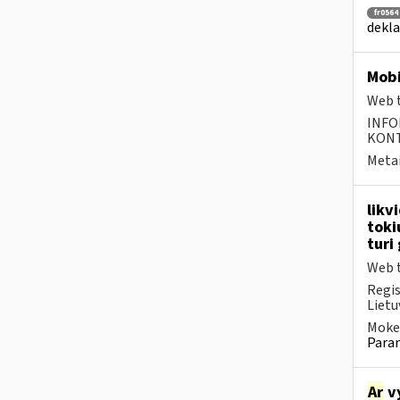
fr0564
dekla
Mobi
Web t
INFO
KONTA
Metai
likv
toki
turi
Web t
Regis
Lietu
Mokes
Param
Ar
vy