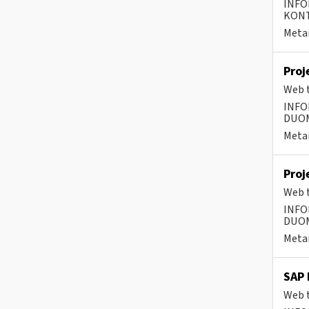
INFO
KONTA
Metai
Proj
Web t
INFO
DUOME
Metai
Proj
Web t
INFO
DUOME
Metai
SAP 
Web t