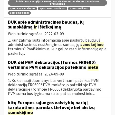
buitiniams energijos vartotojams tiekiamoms malkoms ir medienos
produktams
9 procentai malkoms
9 procentai medienai
9 proc malkoms
9 proc medienai
DUK apie administracines baudas, jų
sumokėjimą
ir
išieškojimą
Web turinio sąrašas
2022-03-09
1. Kur galima rasti informaciją apie paskirtų baudų už
administracinius nusižengimus sumas, jų
sumokėjimo
terminus? Paaiškinimus, kur galite rasti informaciją apie
paskirtų...
DUK dėl PVM deklaracijos (formos FR0600)
vertinimo PVM deklaracijos pateikimo
metu
Web turinio sąrašas
2024-09-09
1. Kokie nauji duomenys bus vertinami pateikus PVM
deklaraciją FR0600? PVM mokėtojo pateiktoje PVM
deklaracijoje (formoje FR0600) deklaruota pardavimo
PVM suma bus lyginama su to paties mokestinio...
kitų Europos sąjungos valstybių narių į
tarptautines parodas Lietuvoje bei akcizų
sumokėjimo