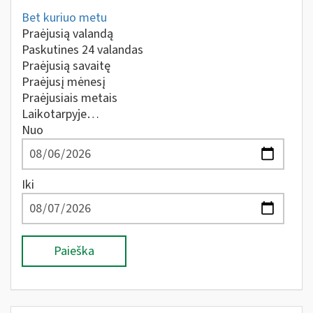
Bet kuriuo metu
Praėjusią valandą
Paskutines 24 valandas
Praėjusią savaitę
Praėjusį mėnesį
Praėjusiais metais
Laikotarpyje…
Nuo
Iki
Paieška