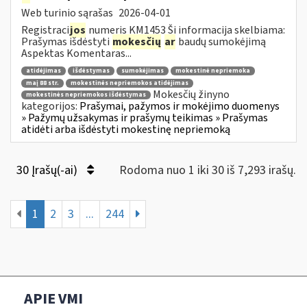
Web turinio sąrašas
2026-04-01
Registraci
jos
numeris KM1453 Ši informacija skelbiama:
Prašymas išdėstyti
mokesčių
ar
baudų sumokėjimą
Aspektas Komentaras...
atidėjimas
išdėstymas
sumokėjimas
mokestinė nepriemoka
maį 88 str.
mokestinės nepriemokos atidėjimas
Mokesčių žinyno
mokestinės nepriemokos išdėstymas
kategorijos:
Prašymai, pažymos ir mokėjimo duomenys
» Pažymų užsakymas ir prašymų teikimas » Prašymas
atidėti arba išdėstyti mokestinę nepriemoką
30 Įrašų(-ai)
Rodoma nuo 1 iki 30 iš 7,293 irašų.
1
2
3
...
244
APIE VMI