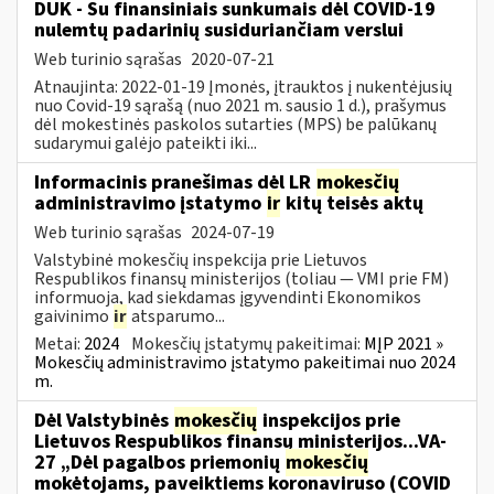
DUK - Su finansiniais sunkumais dėl COVID-19
nulemtų padarinių susiduriančiam verslui
Web turinio sąrašas
2020-07-21
Atnaujinta: 2022-01-19 Įmonės, įtrauktos į nukentėjusių
nuo Covid-19 sąrašą (nuo 2021 m. sausio 1 d.), prašymus
dėl mokestinės paskolos sutarties (MPS) be palūkanų
sudarymui galėjo pateikti iki...
Informacinis pranešimas dėl LR
mokesčių
administravimo įstatymo
ir
kitų teisės aktų
Web turinio sąrašas
2024-07-19
Valstybinė mokesčių inspekcija prie Lietuvos
Respublikos finansų ministerijos (toliau — VMI prie FM)
informuoja, kad siekdamas įgyvendinti Ekonomikos
gaivinimo
ir
atsparumo...
Metai:
2024
Mokesčių įstatymų pakeitimai:
MĮP 2021 »
Mokesčių administravimo įstatymo pakeitimai nuo 2024
m.
Dėl Valstybinės
mokesčių
inspekcijos prie
Lietuvos Respublikos finansų ministerijos...VA-
27 „Dėl pagalbos priemonių
mokesčių
mokėtojams, paveiktiems koronaviruso (COVID