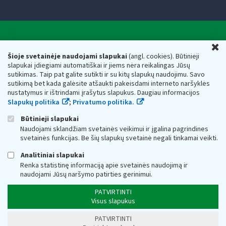
Valstybinė mokesčių inspekcija prie Lietuvos
U
Respublikos finansų ministerijos
Šioje svetainėje naudojami slapukai
(angl. cookies). Būtinieji
slapukai įdiegiami automatiškai ir jiems nėra reikalingas Jūsų
Biudžetinė įstaiga. Juridinio asmens kodas — 188659752,
sutikimas. Taip pat galite sutikti ir su kitų slapukų naudojimu. Savo
adresas: Vasario 16-osios g. 14, 01107 Vilnius, Lietuva, el.paštas:
sutikimą bet kada galėsite atšaukti pakeisdami interneto naršyklės
vmi@vmi.lt
, E. pristatymo dėžutės adresas 188659752
nustatymus ir ištrindami įrašytus slapukus. Daugiau informacijos
Duomenys apie Valstybinę mokesčių inspekciją prie Lietuvos
Slapukų politika
;
Privatumo politika.
Respublikos finansų ministerijos kaupiami ir saugomi Juridinių
asmenų registre
Būtinieji slapukai
Naudojami sklandžiam svetainės veikimui ir įgalina pagrindines
svetainės funkcijas. Be šių slapukų svetainė negali tinkamai veikti.
Analitiniai slapukai
Renka statistinę informaciją apie svetainės naudojimą ir
naudojami Jūsų naršymo patirties gerinimui.
PATVIRTINTI
Visus slapukus
PATVIRTINTI