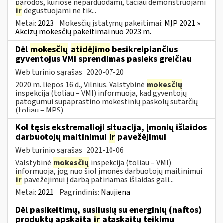
parodos, kuriose neparduodami, tačiau demonstruojami
ir
degustuojami ne tik...
Metai:
2023
Mokesčių įstatymų pakeitimai:
MĮP 2021 »
Akcizų mokesčių pakeitimai nuo 2023 m.
Dėl
mokesčių
atidėjimo
besikreipiančius
gyventojus VMI sprendimas pasieks greičiau
Web turinio sąrašas
2020-07-20
2020 m. liepos 16 d., Vilnius. Valstybinė
mokesčių
inspekcija (toliau – VMI) informuoja, kad gyventojų
patogumui supaprastino mokestinių paskolų sutarčių
(toliau – MPS)...
Kol tęsis ekstremalioji situacija, įmonių išlaidos
darbuotojų maitinimui
ir
pavežėjimui
Web turinio sąrašas
2021-10-06
Valstybinė
mokesčių
inspekcija (toliau – VMI)
informuoja, jog nuo šiol įmonės darbuotojų maitinimui
ir
pavežėjimui į darbą patiriamas išlaidas gali...
Metai:
2021
Pagrindinis:
Naujiena
Dėl pasikeitimų, susijusių su energinių (naftos)
produktų apskaita
ir
ataskaitų teikimu