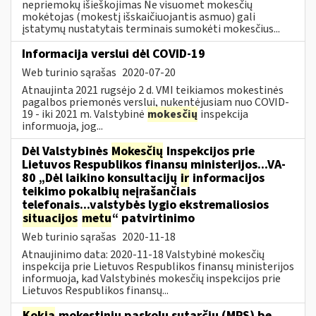
nepriemokų išieškojimas Ne visuomet mokesčių
mokėtojas (mokestį išskaičiuojantis asmuo) gali
įstatymų nustatytais terminais sumokėti mokesčius...
Informacija verslui dėl COVID-19
Web turinio sąrašas
2020-07-20
Atnaujinta 2021 rugsėjo 2 d. VMI teikiamos mokestinės
pagalbos priemonės verslui, nukentėjusiam nuo COVID-
19 - iki 2021 m. Valstybinė
mokesčių
inspekcija
informuoja, jog...
Dėl Valstybinės
Mokesčių
Inspekcijos prie
Lietuvos Respublikos finansų ministerijos...VA-
80 „Dėl laikino konsultacijų
ir
informacijos
teikimo pokalbių neįrašančiais
telefonais...valstybės lygio ekstremaliosios
situacijos
metu
“ patvirtinimo
Web turinio sąrašas
2020-11-18
Atnaujinimo data: 2020-11-18 Valstybinė mokesčių
inspekcija prie Lietuvos Respublikos finansų ministerijos
informuoja, kad Valstybinės mokesčių inspekcijos prie
Lietuvos Respublikos finansų...
Kokia
mokestinių paskolų sutarčių (MPS) be