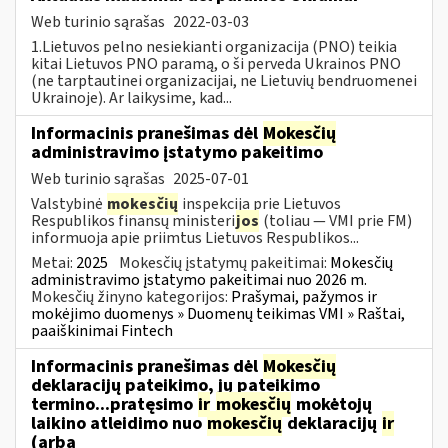
Web turinio sąrašas
2022-03-03
1.Lietuvos pelno nesiekianti organizacija (PNO) teikia
kitai Lietuvos PNO paramą, o ši perveda Ukrainos PNO
(ne tarptautinei organizacijai, ne Lietuvių bendruomenei
Ukrainoje). Ar laikysime, kad...
Informacinis pranešimas dėl
Mokesčių
administravimo įstatymo pakeitimo
Web turinio sąrašas
2025-07-01
Valstybinė
mokesčių
inspekcija prie Lietuvos
Respublikos finansų ministeri
jos
(toliau — VMI prie FM)
informuoja apie priimtus Lietuvos Respublikos...
Metai:
2025
Mokesčių įstatymų pakeitimai:
Mokesčių
administravimo įstatymo pakeitimai nuo 2026 m.
Mokesčių žinyno kategorijos:
Prašymai, pažymos ir
mokėjimo duomenys » Duomenų teikimas VMI » Raštai,
paaiškinimai Fintech
Informacinis pranešimas dėl
Mokesčių
deklaracijų pateikimo, jų pateikimo
termino...pratęsimo
ir
mokesčių
mokėtojų
laikino atleidimo nuo
mokesčių
deklaracijų
ir
(arba