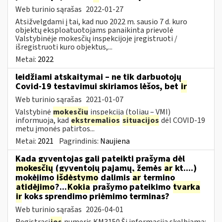
Web turinio sąrašas
2022-01-27
Atsižvelgdami į tai, kad nuo 2022 m. sausio 7 d. kuro
objektų eksploatuotojams panaikinta prievolė
Valstybinėje mokesčių inspekcijoje įregistruoti /
išregistruoti kuro objektus,...
Metai:
2022
leidžiami atskaitymai – ne tik darbuotojų
Covid-19 testavimui skiriamos lėšos, bet
ir
Web turinio sąrašas
2021-01-07
Valstybinė
mokesčių
inspekcija (toliau – VMI)
informuoja, kad
ekstremalios
situacijos
dėl COVID-19
metu įmonės patirtos...
Metai:
2021
Pagrindinis:
Naujiena
Kada gyventojas gali pateikti prašymą dėl
mokesčių
(gyventojų pajamų, žemės
ar
kt....)
mokėjimo
išdėstymo
dalimis
ar
termino
atidėjimo
?...
Kokia
prašymo pateikimo
tvarka
ir
koks sprendimo priėmimo terminas?
Web turinio sąrašas
2026-04-01
Registraci
jos
numeris KM3150 Ši informacija skelbiama: