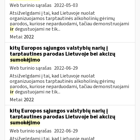
Web turinio sąrašas
2022-05-03
Atsižvelgdami į tai, kad Lietuvoje nuolat
organizuojamos tarptautinės alkoholinių gėrimų
parodos, kuriose neparduodami, tačiau demonstruojami
ir
degustuojami ne tik...
Metai:
2022
kitų Europos sąjungos valstybių narių į
tarptautines parodas Lietuvoje bei akcizų
sumokėjimo
Web turinio sąrašas
2022-06-29
Atsižvelgdami į tai, kad Lietuvoje nuolat
organizuojamos tarptautinės alkoholinių gėrimų
parodos, kuriose neparduodami, tačiau demonstruojami
ir
degustuojami ne tik...
Metai:
2022
kitų Europos sąjungos valstybių narių į
tarptautines parodas Lietuvoje bei akcizų
sumokėjimo
Web turinio sąrašas
2022-06-29
Atsižvelgdami į tai, kad Lietuvoje nuolat