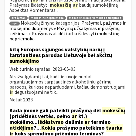
Prašymas išdėstyti
mokesčių
ar
baudų sumokėjimą
Aspektas Komentaras...
prašymas
mokestinė nepriemoka
mokestinės nepriemokos atidėjimas
Mokesčių žinyno kategorijos:
Prašymai, pažymos ir
mps
mokėjimo duomenys » Pažymų užsakymas ir prašymų
teikimas » Prašymas atidėti arba išdėstyti mokestinę
nepriemoką
kitų Europos sąjungos valstybių narių į
tarptautines parodas Lietuvoje bei akcizų
sumokėjimo
Web turinio sąrašas
2023-05-03
Atsižvelgdami į tai, kad Lietuvoje nuolat
organizuojamos tarptautinės alkoholinių gėrimų
parodos, kuriose neparduodami, tačiau demonstruojami
ir
degustuojami ne tik...
Metai:
2023
Kada įmonė gali pateikti prašymą dėl
mokesčių
(pridėtinės vertės, pelno
ar
kt.)
mokėjimo...
išdėstymo
dalimis
ar
termino
atidėjimo
?...
Kokia
prašymo pateikimo
tvarka
ir
koks sprendimo priėmimo terminas?