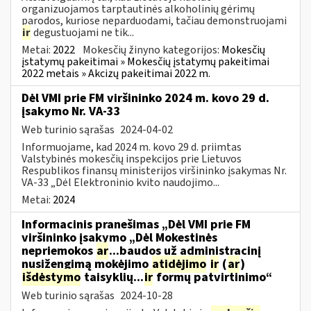
organizuojamos tarptautinės alkoholinių gėrimų
parodos, kuriose neparduodami, tačiau demonstruojami
ir
degustuojami ne tik...
Metai:
2022
Mokesčių žinyno kategorijos:
Mokesčių
įstatymų pakeitimai » Mokesčių įstatymų pakeitimai
2022 metais » Akcizų pakeitimai 2022 m.
Dėl VMI prie FM viršininko 2024 m. kovo 29 d.
įsakymo Nr. VA-33
Web turinio sąrašas
2024-04-02
Informuojame, kad 2024 m. kovo 29 d. priimtas
Valstybinės mokesčių inspekcijos prie Lietuvos
Respublikos finansų ministerijos viršininko įsakymas Nr.
VA-33 „Dėl Elektroninio kvito naudojimo...
Metai:
2024
Informacinis pranešimas „Dėl VMI prie FM
viršininko įsakymo „Dėl Mokestinės
nepriemokos
ar
...baudos už administracinį
nusižengimą mokėjimo
atidėjimo
ir
(
ar
)
išdėstymo
taisyklių...
ir
formų patvirtinimo“
Web turinio sąrašas
2024-10-28