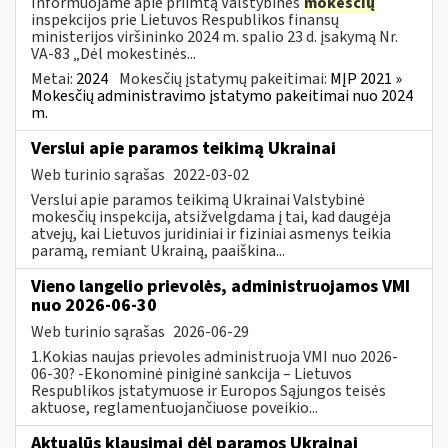
Informuojame apie priimtą Valstybinės
mokesčių
inspekcijos prie Lietuvos Respublikos finansų
ministerijos viršininko 2024 m. spalio 23 d. įsakymą Nr.
VA-83 „Dėl mokestinės...
Metai:
2024
Mokesčių įstatymų pakeitimai:
MĮP 2021 »
Mokesčių administravimo įstatymo pakeitimai nuo 2024
m.
Verslui apie paramos teikimą Ukrainai
Web turinio sąrašas
2022-03-02
Verslui apie paramos teikimą Ukrainai Valstybinė
mokesčių inspekcija, atsižvelgdama į tai, kad daugėja
atvejų, kai Lietuvos juridiniai ir fiziniai asmenys teikia
paramą, remiant Ukrainą, paaiškina...
Vieno langelio prievolės, administruojamos VMI
nuo 2026-06-30
Web turinio sąrašas
2026-06-29
1.Kokias naujas prievoles administruoja VMI nuo 2026-
06-30? -Ekonominė piniginė sankcija – Lietuvos
Respublikos įstatymuose ir Europos Sąjungos teisės
aktuose, reglamentuojančiuose poveikio...
Aktualūs klausimai dėl paramos Ukrainai