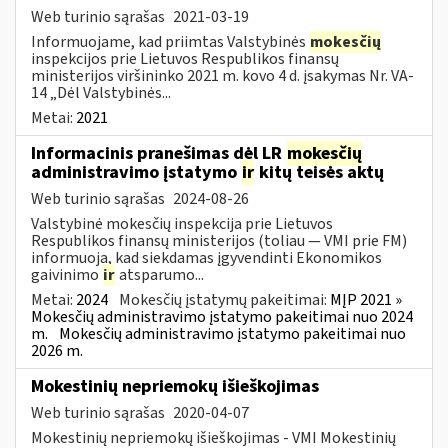
Web turinio sąrašas
2021-03-19
Informuojame, kad priimtas Valstybinės
mokesčių
inspekcijos prie Lietuvos Respublikos finansų
ministerijos viršininko 2021 m. kovo 4 d. įsakymas Nr. VA-
14 „Dėl Valstybinės...
Metai:
2021
Informacinis pranešimas dėl LR
mokesčių
administravimo įstatymo
ir
kitų teisės aktų
Web turinio sąrašas
2024-08-26
Valstybinė mokesčių inspekcija prie Lietuvos
Respublikos finansų ministerijos (toliau — VMI prie FM)
informuoja, kad siekdamas įgyvendinti Ekonomikos
gaivinimo
ir
atsparumo...
Metai:
2024
Mokesčių įstatymų pakeitimai:
MĮP 2021 »
Mokesčių administravimo įstatymo pakeitimai nuo 2024
m.
Mokesčių administravimo įstatymo pakeitimai nuo
2026 m.
Mokestinių nepriemokų išieškojimas
Web turinio sąrašas
2020-04-07
Mokestinių nepriemokų išieškojimas - VMI Mokestinių