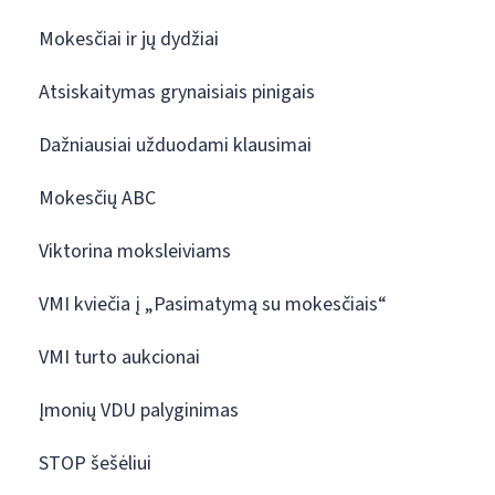
Mokesčiai ir jų dydžiai
Atsiskaitymas grynaisiais pinigais
Dažniausiai užduodami klausimai
Mokesčių ABC
Viktorina moksleiviams
VMI kviečia į „Pasimatymą su mokesčiais“
VMI turto aukcionai
Įmonių VDU palyginimas
STOP šešėliui