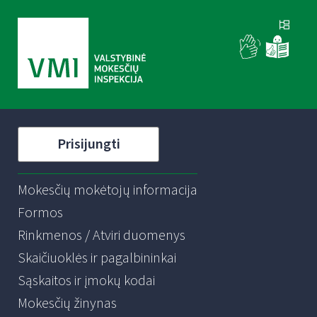
Prisijungti
Mokesčių mokėtojų informacija
Formos
Rinkmenos / Atviri duomenys
Skaičiuoklės ir pagalbininkai
Sąskaitos ir įmokų kodai
Mokesčių žinynas