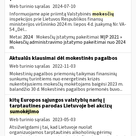
Web turinio sąrašas
2024-07-10
Informuojame apie priimtą Valstybinės
mokesčių
inspekcijos prie Lietuvos Respublikos finansų
ministerijos viršininko 2024 m. liepos 4 d. įsakymą Nr. VA-
54 „Dėl...
Metai:
2024
Mokesčių įstatymų pakeitimai:
MĮP 2021 »
Mokesčių administravimo įstatymo pakeitimai nuo 2024
m.
Aktualūs klausimai dėl mokestinės pagalbos
Web turinio sąrašas
2022-11-03
Mokestinių pagalbos priemonių taikymas finansinių
sunkumų turintiems nuo energetinės krizės
nukentėjusiems mokesčių mokėtojams baigėsi 2023 m.
balandžio 30 d. Mokestinės pagalbos priemonės buvo...
kitų Europos sąjungos valstybių narių į
tarptautines parodas Lietuvoje bei akcizų
sumokėjimo
Web turinio sąrašas
2023-05-03
Atsižvelgdami į tai, kad Lietuvoje nuolat
organizuojamos tarptautinės alkoholinių gėrimų