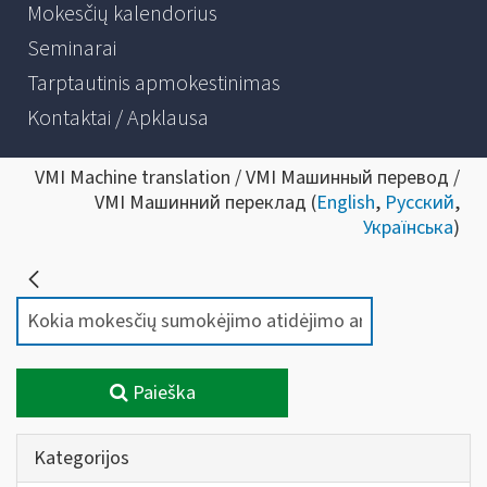
Mokesčių kalendorius
Seminarai
Tarptautinis apmokestinimas
Kontaktai / Apklausa
VMI Machine translation / VMI Машинный перевод /
VMI Машинний переклад (
English
,
Русский
,
Українська
)
Paieška
Kategorijos