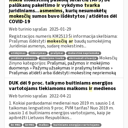
palūkanų pakeitimo
ir
vykdymo
tvarka
juridiniams...
asmenims
, kurių nesumokėtų
mokesčių
sumos buvo išdėstytos / atidėtos dėl
COVID-19
Web turinio sąrašas
2025-01-29
Registracijos numeris KM2513 Ši informacija skelbiama:
Prašymas išdėstyti
mokesčių
ar
baudų sumokėjimą
Juridiniai asmenys, sudarę mokestinės...
atidėjimas
išdėstymas
prašymai
mokestinė nepriemoka
Mokesčių
juridiniai asmenys
išdėstymo tvarka
ekstremali situacija
žinyno kategorijos:
Prašymai, pažymos ir mokėjimo
duomenys » Pažymų užsakymas ir prašymų teikimas »
Prašymas atidėti arba išdėstyti mokestinę nepriemoką
DUK dėl 9 proc. taikymo buitiniams energijos
vartotojams tiekiamoms malkoms
ir
medienos
Web turinio sąrašas
2022-04-21
1. Kokiai parduodamai medienai nuo 2019 m. sausio 1 d.
taikomas lengvatinis 9 proc. PVM tarifas? Nuo 2019 m.
sausio 1 d. buitiniams energijos vartotojams, kaip jie
apibrėžti Lietuvos Respublikos...
kn 4401
kn4401
malkos
buitiniams energijos vartotojams