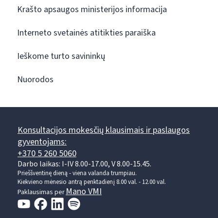
Krašto apsaugos ministerijos informacija
Interneto svetainės atitikties paraiška
Ieškome turto savininkų
Nuorodos
Konsultacijos mokesčių klausimais ir paslaugos
gyventojams:
+370 5 260 5060
Darbo laikas: I-IV 8.00-17.00, V 8.00-15.45.
Prieššventinę dieną - viena valanda trumpiau.
Kiekvieno mėnesio antrą penktadienį 8.00 val. - 12.00 val.
Mano VMI
Paklausimas per