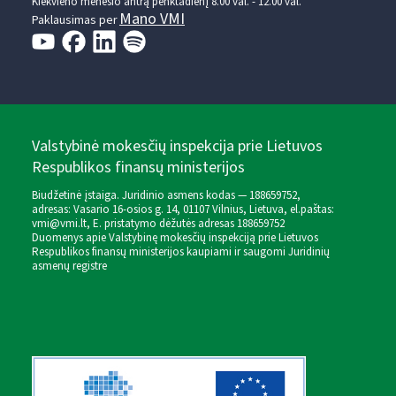
Kiekvieno mėnesio antrą penktadienį 8.00 val. - 12.00 val.
Mano VMI
Paklausimas per
Valstybinė mokesčių inspekcija prie Lietuvos
Respublikos finansų ministerijos
Biudžetinė įstaiga. Juridinio asmens kodas — 188659752,
adresas: Vasario 16-osios g. 14, 01107 Vilnius, Lietuva, el.paštas:
vmi@vmi.lt
, E. pristatymo dėžutės adresas 188659752
Duomenys apie Valstybinę mokesčių inspekciją prie Lietuvos
Respublikos finansų ministerijos kaupiami ir saugomi Juridinių
asmenų registre