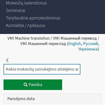
Mokesčių kalendorius
Seminarai
Tarptautinis apmokestinimas
Kontaktai / Apklausa
VMI Machine translation / VMI Машинный перевод /
VMI Машинний переклад (
English
,
Русский
,
Українська
)
Paieška
Parodymo data