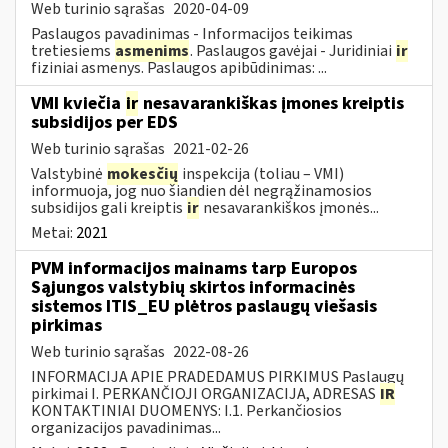
Web turinio sąrašas
2020-04-09
Paslaugos pavadinimas - Informacijos teikimas
tretiesiems
asmenims
. Paslaugos gavėjai - Juridiniai
ir
fiziniai asmenys. Paslaugos apibūdinimas: ...
VMI kviečia
ir
nesavarankiškas įmones kreiptis
subsidijos per EDS
Web turinio sąrašas
2021-02-26
Valstybinė
mokesčių
inspekcija (toliau – VMI)
informuoja, jog nuo šiandien dėl negrąžinamosios
subsidijos gali kreiptis
ir
nesavarankiškos įmonės...
Metai:
2021
PVM informacijos mainams tarp Europos
Sąjungos valstybių skirtos informacinės
sistemos ITIS_EU plėtros paslaugų viešasis
pirkimas
Web turinio sąrašas
2022-08-26
INFORMACIJA APIE PRADEDAMUS PIRKIMUS Paslaugų
pirkimai I. PERKANČIOJI ORGANIZACIJA, ADRESAS
IR
KONTAKTINIAI DUOMENYS: I.1. Perkančiosios
organizacijos pavadinimas...