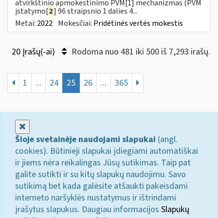
atvirkštinio apmokestinimo PVM[1] mechanizmas (PVM
įstatymo[
2
] 96 straipsnio 1 dalies 4...
Metai:
2022
Mokesčiai:
Pridėtinės vertės mokestis
20 Įrašų(-ai)
Rodoma nuo 481 iki 500 iš 7,293 irašų.
1
...
24
25
26
...
365
Uždaryti
Šioje svetainėje naudojami slapukai
(angl.
cookies). Būtinieji slapukai įdiegiami automatiškai
ir jiems nėra reikalingas Jūsų sutikimas. Taip pat
galite sutikti ir su kitų slapukų naudojimu. Savo
sutikimą bet kada galėsite atšaukti pakeisdami
interneto naršyklės nustatymus ir ištrindami
įrašytus slapukus. Daugiau informacijos
Slapukų