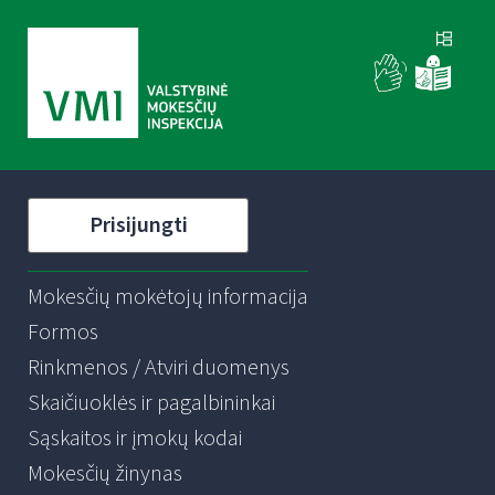
Prisijungti
Mokesčių mokėtojų informacija
Formos
Rinkmenos / Atviri duomenys
Skaičiuoklės ir pagalbininkai
Sąskaitos ir įmokų kodai
Mokesčių žinynas