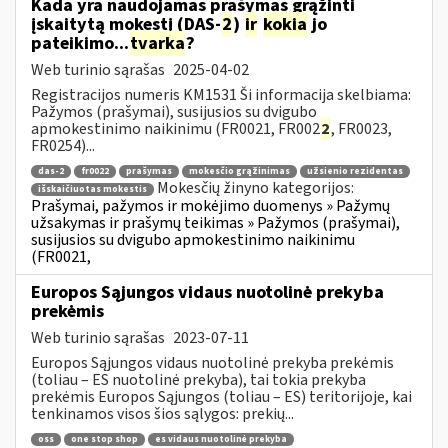
Kada yra naudojamas prašymas grąžinti
įskaitytą mokestį (DAS-
2
)
ir
kokia
jo
pateikimo...
tvarka
?
Web turinio sąrašas
2025-04-02
Registracijos numeris KM1531 Ši informacija skelbiama:
Pažymos (prašymai), susijusios su dvigubo
apmokestinimo naikinimu (FR0021, FR002
2
, FR0023,
FR0254)...
das-2
fr0022
prašymas
mokesčio grąžinimas
užsienio rezidentas
Mokesčių žinyno kategorijos:
išskaičiuotas mokestis
Prašymai, pažymos ir mokėjimo duomenys » Pažymų
užsakymas ir prašymų teikimas » Pažymos (prašymai),
susijusios su dvigubo apmokestinimo naikinimu
(FR0021,
Europos Sąjungos vidaus nuotolinė prekyba
prekėmis
Web turinio sąrašas
2023-07-11
Europos Sąjungos vidaus nuotolinė prekyba prekėmis
(toliau – ES nuotolinė prekyba), tai tokia prekyba
prekėmis Europos Sąjungos (toliau – ES) teritorijoje, kai
tenkinamos visos šios sąlygos: prekių...
oss
one stop shop
es vidaus nuotolinė prekyba