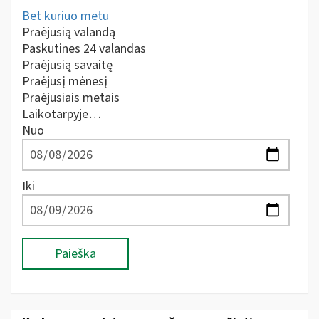
Bet kuriuo metu
Praėjusią valandą
Paskutines 24 valandas
Praėjusią savaitę
Praėjusį mėnesį
Praėjusiais metais
Laikotarpyje…
Nuo
Iki
Paieška