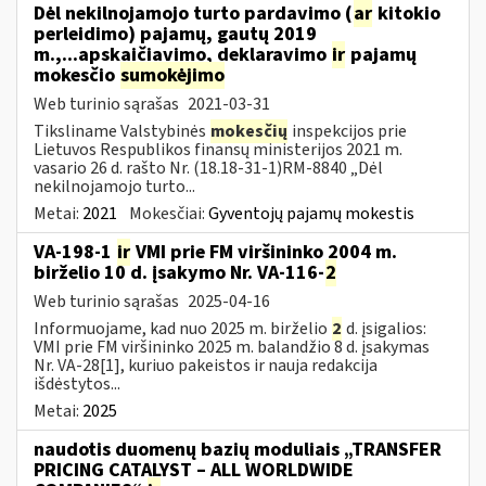
Dėl nekilnojamojo turto pardavimo (
ar
kitokio
perleidimo) pajamų, gautų 2019
m.,...apskaičiavimo, deklaravimo
ir
pajamų
mokesčio
sumokėjimo
Web turinio sąrašas
2021-03-31
Tiksliname Valstybinės
mokesčių
inspekcijos prie
Lietuvos Respublikos finansų ministerijos 2021 m.
vasario 26 d. rašto Nr. (18.18-31-1)RM-8840 „Dėl
nekilnojamojo turto...
Metai:
2021
Mokesčiai:
Gyventojų pajamų mokestis
VA-198-1
ir
VMI prie FM viršininko 2004 m.
birželio 10 d. įsakymo Nr. VA-116-
2
Web turinio sąrašas
2025-04-16
Informuojame, kad nuo 2025 m. birželio
2
d. įsigalios:
VMI prie FM viršininko 2025 m. balandžio 8 d. įsakymas
Nr. VA-28[1], kuriuo pakeistos ir nauja redakcija
išdėstytos...
Metai:
2025
naudotis duomenų bazių moduliais „TRANSFER
PRICING CATALYST – ALL WORLDWIDE