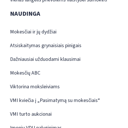
NAUDINGA
Mokesčiai ir jų dydžiai
Atsiskaitymas grynaisiais pinigais
Dažniausiai užduodami klausimai
Mokesčių ABC
Viktorina moksleiviams
VMI kviečia į „Pasimatymą su mokesčiais“
VMI turto aukcionai
Įmonių VDU palyginimas