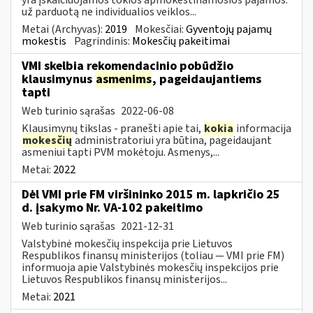
už parduotą ne individualios veiklos...
Metai (Archyvas):
2019
Mokesčiai:
Gyventojų pajamų
mokestis
Pagrindinis:
Mokesčių pakeitimai
VMI skelbia rekomendacinio pobūdžio
klausimynus
asmenims
, pageidaujantiems
tapti
Web turinio sąrašas
2022-06-08
Klausimynų tikslas - pranešti apie tai,
kokia
informacija
mokesčių
administratoriui yra būtina, pageidaujant
asmeniui tapti PVM mokėtoju. Asmenys,...
Metai:
2022
Dėl VMI prie FM viršininko 2015 m. lapkričio 25
d. įsakymo Nr. VA-102 pakeitimo
Web turinio sąrašas
2021-12-31
Valstybinė mokesčių inspekcija prie Lietuvos
Respublikos finansų ministerijos (toliau ― VMI prie FM)
informuoja apie Valstybinės mokesčių inspekcijos prie
Lietuvos Respublikos finansų ministerijos...
Metai:
2021