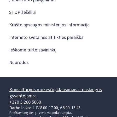
STOP šešėliui
Krašto apsaugos ministerijos informacija
Interneto svetainės atitikties paraiška
Ieškome turto savininkų
Nuorodos
Konsultacijos mokesčių klausimais ir paslaugos
gyventojams:
+370 5 260 5060
Darbo laikas: I-IV 8.00-17.00, V 8.00-15.45.
Prieššventinę dieną - viena valanda trumpiau.