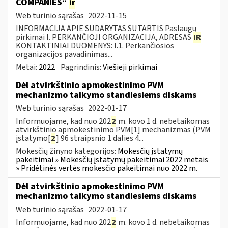
COMPANIES“
ir
Web turinio sąrašas
2022-11-15
INFORMACIJA APIE SUDARYTAS SUTARTIS Paslaugų
pirkimai I. PERKANČIOJI ORGANIZACIJA, ADRESAS
IR
KONTAKTINIAI DUOMENYS: I.1. Perkančiosios
organizacijos pavadinimas...
Metai:
2022
Pagrindinis:
Viešieji pirkimai
Dėl atvirkštinio apmokestinimo PVM
mechanizmo taikymo standiesiems diskams
Web turinio sąrašas
2022-01-17
Informuojame, kad nuo 202
2
m. kovo 1 d. nebetaikomas
atvirkštinio apmokestinimo PVM[1] mechanizmas (PVM
įstatymo[
2
] 96 straipsnio 1 dalies 4...
Mokesčių žinyno kategorijos:
Mokesčių įstatymų
pakeitimai » Mokesčių įstatymų pakeitimai 2022 metais
» Pridėtinės vertės mokesčio pakeitimai nuo 2022 m.
Dėl atvirkštinio apmokestinimo PVM
mechanizmo taikymo standiesiems diskams
Web turinio sąrašas
2022-01-17
Informuojame, kad nuo 202
2
m. kovo 1 d. nebetaikomas