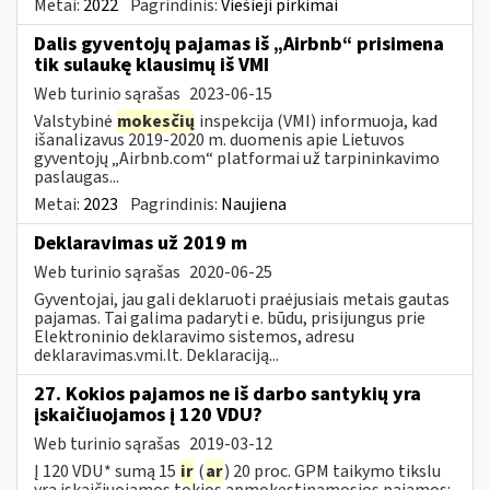
Metai:
2022
Pagrindinis:
Viešieji pirkimai
Dalis gyventojų pajamas iš „Airbnb“ prisimena
tik sulaukę klausimų iš VMI
Web turinio sąrašas
2023-06-15
Valstybinė
mokesčių
inspekcija (VMI) informuoja, kad
išanalizavus 2019-2020 m. duomenis apie Lietuvos
gyventojų „Airbnb.com“ platformai už tarpininkavimo
paslaugas...
Metai:
2023
Pagrindinis:
Naujiena
Deklaravimas už 2019 m
Web turinio sąrašas
2020-06-25
Gyventojai, jau gali deklaruoti praėjusiais metais gautas
pajamas. Tai galima padaryti e. būdu, prisijungus prie
Elektroninio deklaravimo sistemos, adresu
deklaravimas.vmi.lt. Deklaraciją...
27. Kokios pajamos ne iš darbo santykių yra
įskaičiuojamos į 120 VDU?
Web turinio sąrašas
2019-03-12
Į 120 VDU* sumą 15
ir
(
ar
) 20 proc. GPM taikymo tikslu
yra įskaičiuojamos tokios apmokestinamosios pajamos: