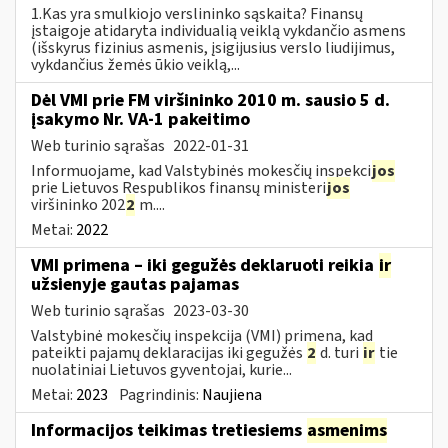
1.Kas yra smulkiojo verslininko sąskaita? Finansų
įstaigoje atidaryta individualią veiklą vykdančio asmens
(išskyrus fizinius asmenis, įsigijusius verslo liudijimus,
vykdančius žemės ūkio veiklą,...
Dėl VMI prie FM viršininko 2010 m. sausio 5 d.
įsakymo Nr. VA-1 pakeitimo
Web turinio sąrašas
2022-01-31
Informuojame, kad Valstybinės mokesčių inspekci
jos
prie Lietuvos Respublikos finansų ministeri
jos
viršininko 202
2
m....
Metai:
2022
VMI primena – iki gegužės deklaruoti reikia
ir
užsienyje gautas pajamas
Web turinio sąrašas
2023-03-30
Valstybinė mokesčių inspekcija (VMI) primena, kad
pateikti pajamų deklaracijas iki gegužės
2
d. turi
ir
tie
nuolatiniai Lietuvos gyventojai, kurie...
Metai:
2023
Pagrindinis:
Naujiena
Informacijos teikimas tretiesiems
asmenims