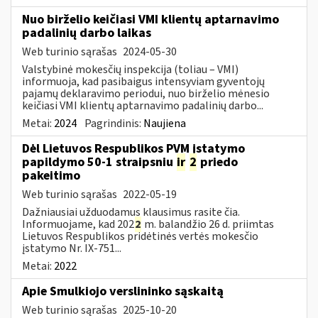
Nuo birželio keičiasi VMI klientų aptarnavimo
padalinių darbo laikas
Web turinio sąrašas
2024-05-30
Valstybinė mokesčių inspekcija (toliau – VMI)
informuoja, kad pasibaigus intensyviam gyventojų
pajamų deklaravimo periodui, nuo birželio mėnesio
keičiasi VMI klientų aptarnavimo padalinių darbo...
Metai:
2024
Pagrindinis:
Naujiena
Dėl Lietuvos Respublikos PVM įstatymo
papildymo 50-1 straipsniu
ir
2
priedo
pakeitimo
Web turinio sąrašas
2022-05-19
Dažniausiai užduodamus klausimus rasite čia.
Informuojame, kad 202
2
m. balandžio 26 d. priimtas
Lietuvos Respublikos pridėtinės vertės mokesčio
įstatymo Nr. IX-751...
Metai:
2022
Apie Smulkiojo verslininko sąskaitą
Web turinio sąrašas
2025-10-20