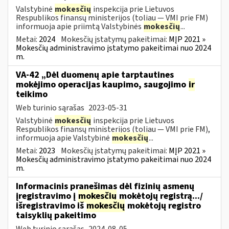
Valstybinė
mokesčių
inspekcija prie Lietuvos
Respublikos finansų ministerijos (toliau ― VMI prie FM)
informuoja apie priimtą Valstybinės
mokesčių
...
Metai:
2024
Mokesčių įstatymų pakeitimai:
MĮP 2021 »
Mokesčių administravimo įstatymo pakeitimai nuo 2024
m.
VA-42 „Dėl duomenų apie tarptautines
mokėjimo operacijas kaupimo, saugojimo
ir
teikimo
Web turinio sąrašas
2023-05-31
Valstybinė
mokesčių
inspekcija prie Lietuvos
Respublikos finansų ministerijos (toliau ― VMI prie FM),
informuoja apie Valstybinė
mokesčių
...
Metai:
2023
Mokesčių įstatymų pakeitimai:
MĮP 2021 »
Mokesčių administravimo įstatymo pakeitimai nuo 2024
m.
Informacinis pranešimas dėl fizinių asmenų
įregistravimo į
mokesčių
mokėtojų registrą.../
išregistravimo iš
mokesčių
mokėtojų registro
taisyklių pakeitimo
Web turinio sąrašas
2024-08-05