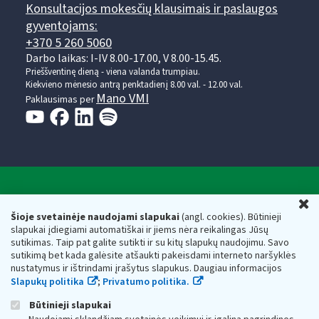
Konsultacijos mokesčių klausimais ir paslaugos
gyventojams:
+370 5 260 5060
Darbo laikas: I-IV 8.00-17.00, V 8.00-15.45.
Prieššventinę dieną - viena valanda trumpiau.
Kiekvieno mėnesio antrą penktadienį 8.00 val. - 12.00 val.
Mano VMI
Paklausimas per
Valstybinė mokesčių inspekcija prie Lietuvos
U
Respublikos finansų ministerijos
Šioje svetainėje naudojami slapukai
(angl. cookies). Būtinieji
slapukai įdiegiami automatiškai ir jiems nėra reikalingas Jūsų
Biudžetinė įstaiga. Juridinio asmens kodas — 188659752,
sutikimas. Taip pat galite sutikti ir su kitų slapukų naudojimu. Savo
adresas: Vasario 16-osios g. 14, 01107 Vilnius, Lietuva, el.paštas:
sutikimą bet kada galėsite atšaukti pakeisdami interneto naršyklės
vmi@vmi.lt
, E. pristatymo dėžutės adresas 188659752
nustatymus ir ištrindami įrašytus slapukus. Daugiau informacijos
Duomenys apie Valstybinę mokesčių inspekciją prie Lietuvos
Slapukų politika
;
Privatumo politika.
Respublikos finansų ministerijos kaupiami ir saugomi Juridinių
asmenų registre
Būtinieji slapukai