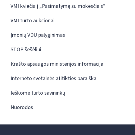
VMI kviečia į „Pasimatymą su mokesčiais“
VMI turto aukcionai
Įmonių VDU palyginimas
STOP šešėliui
Krašto apsaugos ministerijos informacija
Interneto svetainės atitikties paraiška
Ieškome turto savininkų
Nuorodos