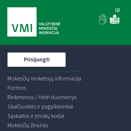
Prisijungti
Mokesčių mokėtojų informacija
Formos
Rinkmenos / Atviri duomenys
Skaičiuoklės ir pagalbininkai
Sąskaitos ir įmokų kodai
Mokesčių žinynas