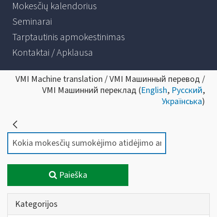
Mokesčių kalendorius
Seminarai
Tarptautinis apmokestinimas
Kontaktai / Apklausa
VMI Machine translation / VMI Машинный перевод /
VMI Машинний переклад (
English
,
Русский
,
Українська
)
Paieška
Kategorijos