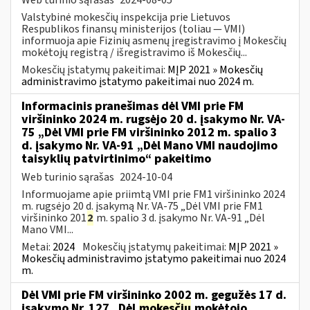
Valstybinė mokesčių inspekcija prie Lietuvos
Respublikos finansų ministerijos (toliau — VMI)
informuoja apie Fizinių asmenų įregistravimo į Mokesčių
mokėtojų registrą / išregistravimo iš Mokesčių...
Mokesčių įstatymų pakeitimai:
MĮP 2021 » Mokesčių
administravimo įstatymo pakeitimai nuo 2024 m.
Informacinis pranešimas dėl VMI prie FM
viršininko 2024 m. rugsėjo 20 d. įsakymo Nr. VA-
75 „Dėl VMI prie FM viršininko 2012 m. spalio 3
d. įsakymo Nr. VA-91 „Dėl Mano VMI naudojimo
taisyklių patvirtinimo“ pakeitimo
Web turinio sąrašas
2024-10-04
Informuojame apie priimtą VMI prie FM1 viršininko 2024
m. rugsėjo 20 d. įsakymą Nr. VA-75 „Dėl VMI prie FM1
viršininko 201
2
m. spalio 3 d. įsakymo Nr. VA-91 „Dėl
Mano VMI...
Metai:
2024
Mokesčių įstatymų pakeitimai:
MĮP 2021 »
Mokesčių administravimo įstatymo pakeitimai nuo 2024
m.
Dėl VMI prie FM viršininko 2002 m. gegužės 17 d.
įsakymo Nr. 127 „Dėl
mokesčių
mokėtojo