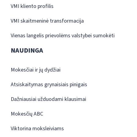
VMI kliento profilis
VMI skaitmeninė transformacija
Vienas langelis prievolėms valstybei sumokėti
NAUDINGA
Mokesčiai ir jų dydžiai
Atsiskaitymas grynaisiais pinigais
Dažniausiai užduodami klausimai
Mokesčių ABC
Viktorina moksleiviams