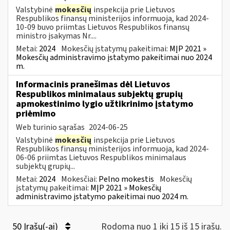
Valstybinė
mokesčių
inspekcija prie Lietuvos
Respublikos finansų ministerijos informuoja, kad 2024-
10-09 buvo priimtas Lietuvos Respublikos finansų
ministro įsakymas Nr....
Metai:
2024
Mokesčių įstatymų pakeitimai:
MĮP 2021 »
Mokesčių administravimo įstatymo pakeitimai nuo 2024
m.
Informacinis pranešimas dėl Lietuvos
Respublikos minimalaus subjektų grupių
apmokestinimo lygio užtikrinimo įstatymo
priėmimo
Web turinio sąrašas
2024-06-25
Valstybinė
mokesčių
inspekcija prie Lietuvos
Respublikos finansų ministerijos informuoja, kad 2024-
06-06 priimtas Lietuvos Respublikos minimalaus
subjektų grupių...
Metai:
2024
Mokesčiai:
Pelno mokestis
Mokesčių
įstatymų pakeitimai:
MĮP 2021 » Mokesčių
administravimo įstatymo pakeitimai nuo 2024 m.
50 Įrašų(-ai)
Rodoma nuo 1 iki 15 iš 15 irašų.