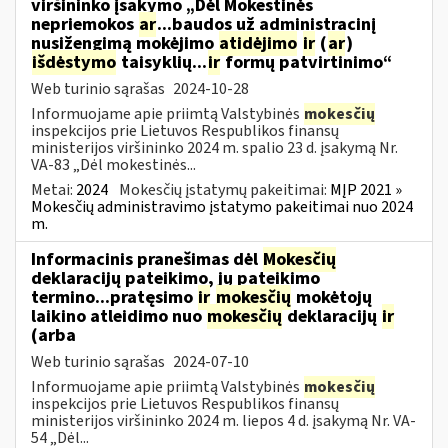
viršininko įsakymo „Dėl Mokestinės
nepriemokos
ar
...baudos už administracinį
nusižengimą mokėjimo
atidėjimo
ir
(
ar
)
išdėstymo
taisyklių...
ir
formų patvirtinimo“
Web turinio sąrašas
2024-10-28
Informuojame apie priimtą Valstybinės
mokesčių
inspekcijos prie Lietuvos Respublikos finansų
ministerijos viršininko 2024 m. spalio 23 d. įsakymą Nr.
VA-83 „Dėl mokestinės...
Metai:
2024
Mokesčių įstatymų pakeitimai:
MĮP 2021 »
Mokesčių administravimo įstatymo pakeitimai nuo 2024
m.
Informacinis pranešimas dėl
Mokesčių
deklaracijų pateikimo, jų pateikimo
termino...pratęsimo
ir
mokesčių
mokėtojų
laikino atleidimo nuo
mokesčių
deklaracijų
ir
(arba
Web turinio sąrašas
2024-07-10
Informuojame apie priimtą Valstybinės
mokesčių
inspekcijos prie Lietuvos Respublikos finansų
ministerijos viršininko 2024 m. liepos 4 d. įsakymą Nr. VA-
54 „Dėl...