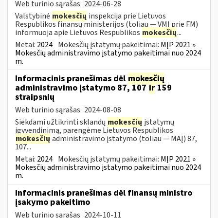
Web turinio sąrašas
2024-06-28
Valstybinė
mokesčių
inspekcija prie Lietuvos
Respublikos finansų ministerijos (toliau — VMI prie FM)
informuoja apie Lietuvos Respublikos
mokesčių
...
Metai:
2024
Mokesčių įstatymų pakeitimai:
MĮP 2021 »
Mokesčių administravimo įstatymo pakeitimai nuo 2024
m.
Informacinis pranešimas dėl
mokesčių
administravimo įstatymo 87, 107
ir
159
straipsnių
Web turinio sąrašas
2024-08-08
Siekdami užtikrinti sklandų
mokesčių
įstatymų
įgyvendinimą, parengėme Lietuvos Respublikos
mokesčių
administravimo įstatymo (toliau — MAĮ) 87,
107...
Metai:
2024
Mokesčių įstatymų pakeitimai:
MĮP 2021 »
Mokesčių administravimo įstatymo pakeitimai nuo 2024
m.
Informacinis pranešimas dėl finansų ministro
įsakymo pakeitimo
Web turinio sąrašas
2024-10-11