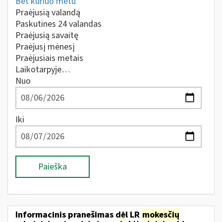
Bet kuriuo metu
Praėjusią valandą
Paskutines 24 valandas
Praėjusią savaitę
Praėjusį mėnesį
Praėjusiais metais
Laikotarpyje…
Nuo
Iki
Paieška
Informacinis pranešimas dėl LR
mokesčių