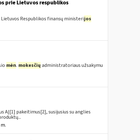
os prie Lietuvos respublikos
 Lietuvos Respublikos finansų ministeri
jos
sio
mėn
.
mokesčių
administratoriaus užsakymu
us AĮ[1] pakeitimus[2], susijusius su anglies
roduktų...
 m.