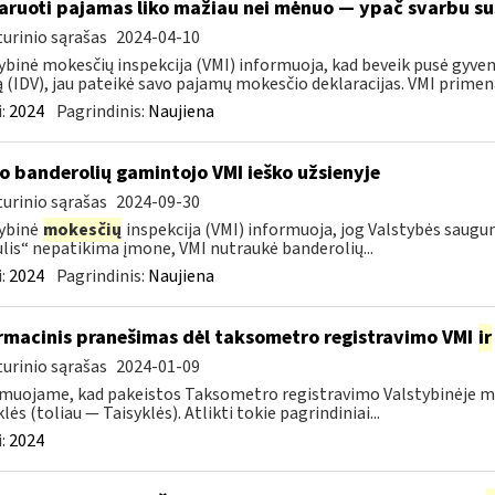
aruoti pajamas liko mažiau nei mėnuo — ypač svarbu sus
urinio sąrašas
2024-04-10
ybinė mokesčių inspekcija (VMI) informuoja, kad beveik pusė gyvent
ą (IDV), jau pateikė savo pajamų mokesčio deklaracijas. VMI primena,
:
2024
Pagrindinis:
Naujiena
o banderolių gamintojo VMI ieško užsienyje
urinio sąrašas
2024-09-30
ybinė
mokesčių
inspekcija (VMI) informuoja, jog Valstybės saug
lis“ nepatikima įmone, VMI nutraukė banderolių...
:
2024
Pagrindinis:
Naujiena
rmacinis pranešimas dėl taksometro registravimo VMI
ir
urinio sąrašas
2024-01-09
muojame, kad pakeistos Taksometro registravimo Valstybinėje mo
lės (toliau — Taisyklės). Atlikti tokie pagrindiniai...
:
2024