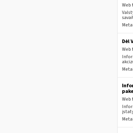
Web t
Valst
savai
Metai
Dėl 
Web t
Infor
akciz
Metai
Info
pak
Web t
Infor
įstaty
Metai