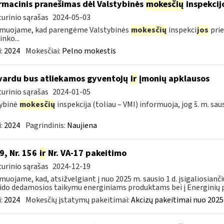
rmacinis pranešimas dėl Valstybinės
mokesčių
inspekcij
urinio sąrašas
2024-05-03
rmuojame, kad parengėme Valstybinės
mokesčių
inspekci
jos
prie
inko...
:
2024
Mokesčiai:
Pelno mokestis
vardu bus atliekamos gyventojų
ir
įmonių apklausos
urinio sąrašas
2024-01-05
ybinė
mokesčių
inspekcija (toliau – VMI) informuoja, jog š. m. sau
:
2024
Pagrindinis:
Naujiena
9, Nr. 156
ir
Nr. VA-17 pakeitimo
urinio sąrašas
2024-12-19
muojame, kad, atsižvelgiant į nuo 2025 m. sausio 1 d. įsigaliosianči
ido dedamosios taikymu energiniams produktams bei į Energinių p
:
2024
Mokesčių įstatymų pakeitimai:
Akcizų pakeitimai nuo 2025