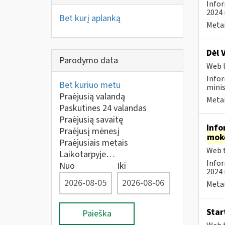
Infor
2024 
Bet kurį aplanką
Metai
Dėl 
Parodymo data
Web t
Infor
Bet kuriuo metu
minis
Praėjusią valandą
Metai
Paskutines 24 valandas
Praėjusią savaitę
Info
Praėjusį mėnesį
mok
Praėjusiais metais
Web t
Laikotarpyje…
Infor
Nuo
Iki
2024 
Metai
Star
Paieška