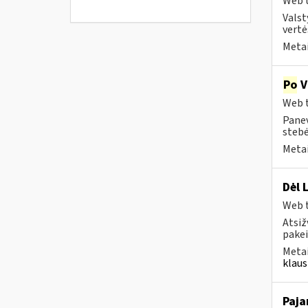
Web t
Valst
vertė
Metai
Po
V
Web t
Panev
stebė
Metai
Dėl 
Web t
Atsiž
pakei
Metai
klaus
Paja