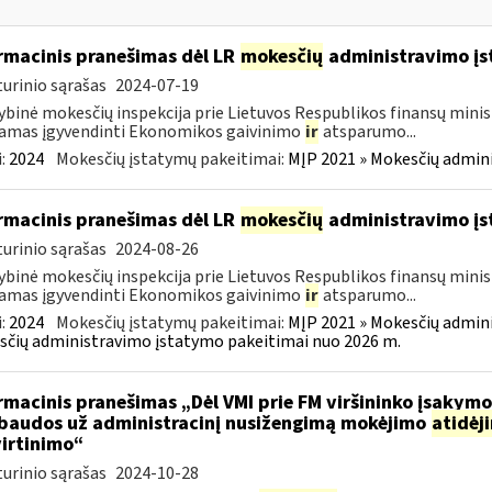
rmacinis pranešimas dėl LR
mokesčių
administravimo į
urinio sąrašas
2024-07-19
ybinė mokesčių inspekcija prie Lietuvos Respublikos finansų minist
amas įgyvendinti Ekonomikos gaivinimo
ir
atsparumo...
:
2024
Mokesčių įstatymų pakeitimai:
MĮP 2021 » Mokesčių admin
rmacinis pranešimas dėl LR
mokesčių
administravimo į
urinio sąrašas
2024-08-26
ybinė mokesčių inspekcija prie Lietuvos Respublikos finansų minist
amas įgyvendinti Ekonomikos gaivinimo
ir
atsparumo...
:
2024
Mokesčių įstatymų pakeitimai:
MĮP 2021 » Mokesčių admin
čių administravimo įstatymo pakeitimai nuo 2026 m.
rmacinis pranešimas „Dėl VMI prie FM viršininko įsakym
.baudos už administracinį nusižengimą mokėjimo
atidėj
irtinimo“
urinio sąrašas
2024-10-28