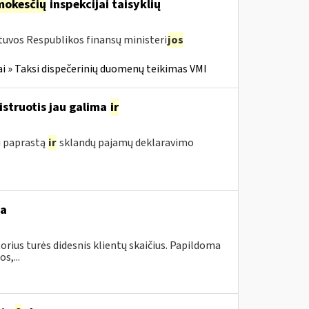
mokesčių
inspekcijai taisyklių
tuvos Respublikos finansų ministeri
jos
i » Taksi dispečerinių duomenų teikimas VMI
istruotis jau galima
ir
i paprastą
ir
sklandų pajamų deklaravimo
ba
orius turės didesnis klientų skaičius. Papildoma
s,...