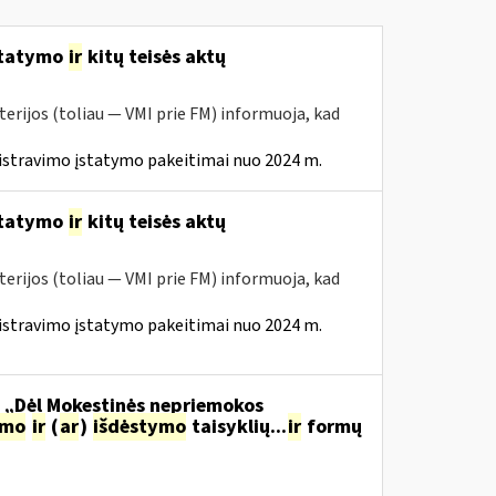
statymo
ir
kitų teisės aktų
erijos (toliau — VMI prie FM) informuoja, kad
istravimo įstatymo pakeitimai nuo 2024 m.
statymo
ir
kitų teisės aktų
erijos (toliau — VMI prie FM) informuoja, kad
istravimo įstatymo pakeitimai nuo 2024 m.
o „Dėl Mokestinės nepriemokos
imo
ir
(
ar
)
išdėstymo
taisyklių...
ir
formų