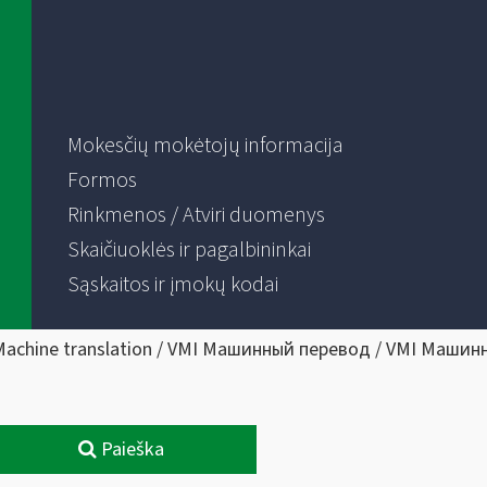
Mokesčių mokėtojų informacija
Formos
Rinkmenos / Atviri duomenys
Skaičiuoklės ir pagalbininkai
Sąskaitos ir įmokų kodai
Machine translation / VMI Машинный перевод / VMI Машин
Paieška