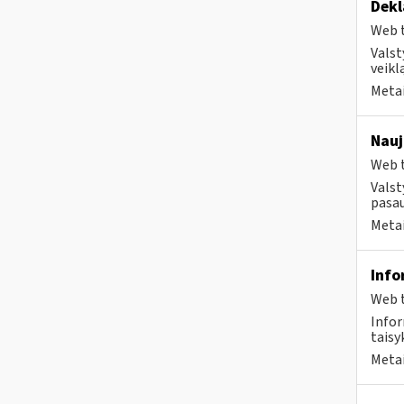
Dekl
Web t
Valst
veikl
Metai
Nauj
Web t
Valst
pasau
Metai
Info
Web t
Infor
taisyk
Metai