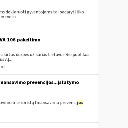
ms deklaruoti gyventojams tai padaryti liko
uo metu...
. VA-106 pakeitimo
i skirtos durpės už kurias Lietuvos Respublikos
s AĮ...
 m.
finansavimo prevencijos...įstatymo
ovimo ir teroristų finansavimo prevenci
jos