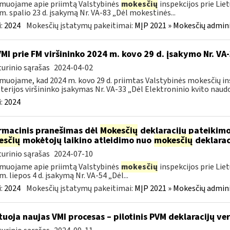
muojame apie priimtą Valstybinės
mokesčių
inspekcijos prie Lie
m. spalio 23 d. įsakymą Nr. VA-83 „Dėl mokestinės...
:
2024
Mokesčių įstatymų pakeitimai:
MĮP 2021 » Mokesčių admin
VMI prie FM viršininko 2024 m. kovo 29 d. įsakymo Nr. VA
urinio sąrašas
2024-04-02
muojame, kad 2024 m. kovo 29 d. priimtas Valstybinės mokesčių in
terijos viršininko įsakymas Nr. VA-33 „Dėl Elektroninio kvito naudo
:
2024
rmacinis pranešimas dėl
Mokesčių
deklaracijų pateikimo
esčių
mokėtojų laikino atleidimo nuo
mokesčių
deklarac
urinio sąrašas
2024-07-10
muojame apie priimtą Valstybinės
mokesčių
inspekcijos prie Lie
m. liepos 4 d. įsakymą Nr. VA-54 „Dėl...
:
2024
Mokesčių įstatymų pakeitimai:
MĮP 2021 » Mokesčių admin
tuoja naujas VMI procesas – pilotinis PVM deklaracijų ver