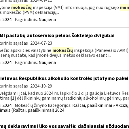
urinio sąrašas
2024-09-11
ybinė
mokesčių
inspekcija (VMI) informuoja, jog nuo rugsėjo
mėn
s mokesčio (PVM) deklaracijų...
:
2024
Pagrindinis:
Naujiena
MI pastabų autoserviso pelnas šoktelėjo dvigubai
urinio sąrašas
2024-07-23
ėžio apskrities valstybinė
mokesčių
inspekcija (Panevėžio AVMI) 
seną nustatė, kad įmonė dvejus metus deklaravo esanti...
:
2024
Pagrindinis:
Naujiena
Lietuvos Respublikos alkoholio kontrolės įstatymo pakeit
urinio sąrašas
2024-10-29
velgdami į tai, kad nuo 2024 m. lapkričio 1 d. įsigalioja Lietuvos 
timai[1] dėl ūkininkų gaminamų tradicinių alkoholinių gėrimų, pa
:
2024
Mokesčių žinyno kategorijos:
Raštai, paaiškinimai » Akcizų
imais (Raštai, paaiškinimai) 2024
mų deklaravimui liko vos savaitė: dažniausiai užduodam