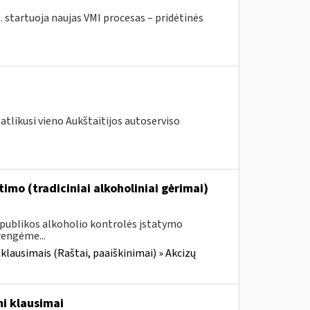
. startuoja naujas VMI procesas – pridėtinės
atlikusi vieno Aukštaitijos autoserviso
imo (tradiciniai alkoholiniai gėrimai)
Respublikos alkoholio kontrolės įstatymo
rengėme...
 klausimais (Raštai, paaiškinimai) » Akcizų
i klausimai