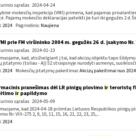
urinio sąrašas
2024-04-24
ybinė mokesčių inspekcija (VMI) primena, kad pajamas privalantie
tė. Pajamų mokesčio deklaracijas pateikti jie turi iki gegužės 2 d. Ši
:
2024
Pagrindinis:
Naujiena
VMI prie FM viršininko 2004 m. gegužės 26 d. įsakymo Nr
urinio sąrašas
2024-01-23
muojame, kad, atsižvelgiant į tai, kad akcizų objektu tapo šildymu
ų įstatymo (toliau - AĮ) 52 straipsnyje nurodyti asmenys, susiklosčiu
:
2024
Mokesčių įstatymų pakeitimai:
Akcizų pakeitimai nuo 2024
rmacinis pranešimas dėl LR pinigų plovimo
ir
teroristų 
eitimo
ir
papildymo
urinio sąrašas
2024-05-09
muojame, kad 2024-04-18 priimtas Lietuvos Respublikos pinigų pl
mo Nr. VIII-275 2, 9, 10, 11, 15, 16, 21, 22, 23, 25,...
:
2024