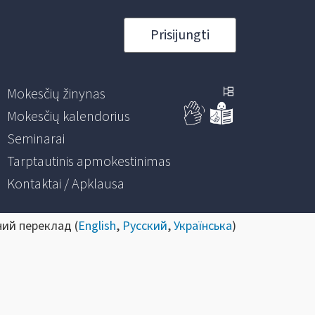
Prisijungti
Mokesčių žinynas
Mokesčių kalendorius
Seminarai
Tarptautinis apmokestinimas
Kontaktai / Apklausa
ний переклад (
English
,
Русский
,
Українська
)