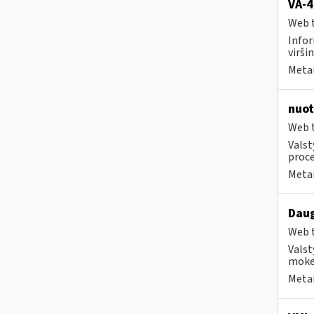
VA-4
Web t
Infor
viršin
Metai
nuot
Web t
Valst
proce
Metai
Daug
Web t
Valst
mokes
Metai