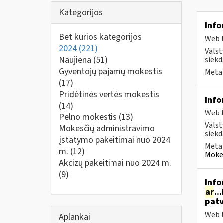
Kategorijos
Info
Bet kurios kategorijos
Web t
2024
(221)
Valst
Naujiena
(51)
siekd
Gyventojų pajamų mokestis
Metai
(17)
Pridėtinės vertės mokestis
Info
(14)
Web t
Pelno mokestis
(13)
Valst
Mokesčių administravimo
siekd
įstatymo pakeitimai nuo 2024
Metai
m.
(12)
Mokes
Akcizų pakeitimai nuo 2024 m.
(9)
Info
ar
..
patv
Web t
Aplankai