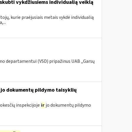
kubti vykdžiusiems individualią veiklą
ojų, kurie praėjusiais metais vykdė individualią
...
umo departamentui (VSD) pripažinus UAB „Garsų
jo dokumentų pildymo taisyklių
kesčių inspekcijoje
ir
jo dokumentų pildymo