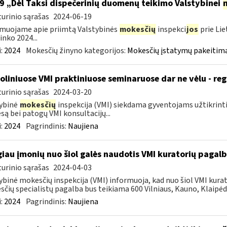
9 „Dėl Taksi dispečerinių duomenų teikimo Valstybinei
urinio sąrašas
2024-06-19
muojame apie priimtą Valstybinės
mokesčių
inspekci
jos
prie Lie
inko 2024...
:
2024
Mokesčių žinyno kategorijos:
Mokesčių įstatymų pakeitima
oliniuose VMI praktiniuose seminaruose dar ne vėlu - reg
urinio sąrašas
2024-03-20
ybinė
mokesčių
inspekcija (VMI) siekdama gyventojams užtikrint
są bei patogų VMI konsultacijų...
:
2024
Pagrindinis:
Naujiena
iau įmonių nuo šiol galės naudotis VMI kuratorių pagal
urinio sąrašas
2024-04-03
ybinė mokesčių inspekcija (VMI) informuoja, kad nuo šiol VMI kurat
čių specialistų pagalba bus teikiama 600 Vilniaus, Kauno, Klaipėdo
:
2024
Pagrindinis:
Naujiena