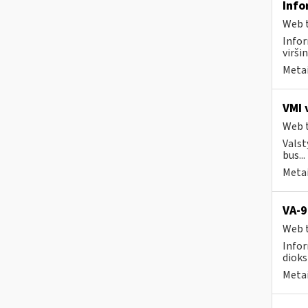
Info
Web t
Info
viršin
Metai
VMI 
Web t
Valst
bus...
Metai
VA-9
Web t
Infor
dioks
Metai