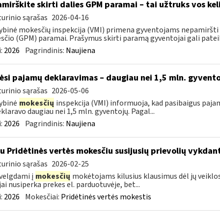
mirškite skirti dalies GPM paramai – tai užtruks vos kel
urinio sąrašas
2026-04-16
ybinė mokesčių inspekcija (VMI) primena gyventojams nepamiršti 
čio (GPM) paramai. Prašymus skirti paramą gyventojai gali pateikti
:
2026
Pagrindinis:
Naujiena
ėsi pajamų deklaravimas – daugiau nei 1,5 mln. gyvent
urinio sąrašas
2026-05-06
ybinė
mokesčių
inspekcija (VMI) informuoja, kad pasibaigus paja
eklaravo daugiau nei 1,5 mln. gyventojų. Pagal...
:
2026
Pagrindinis:
Naujiena
su Pridėtinės vertės mokesčiu susijusių prievolių vykda
urinio sąrašas
2026-02-25
velgdami į
mokesčių
mokėtojams kilusius klausimus dėl jų veiklo
jai nusiperka prekes el. parduotuvėje, bet...
:
2026
Mokesčiai:
Pridėtinės vertės mokestis