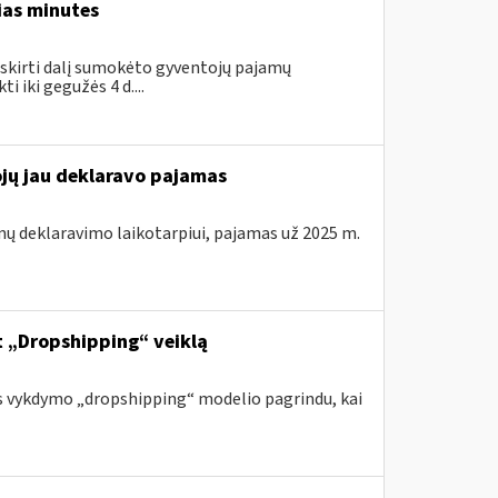
ias minutes
skirti dalį sumokėto gyventojų pajamų
 iki gegužės 4 d....
ojų jau deklaravo pajamas
mų deklaravimo laikotarpiui, pajamas už 2025 m.
nt „Dropshipping“ veiklą
s vykdymo „dropshipping“ modelio pagrindu, kai