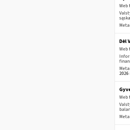
Web t
Valst
sąska
Metai
Dėl 
Web t
Infor
finan
Metai
2026 
Gyve
Web t
Valst
bala
Metai