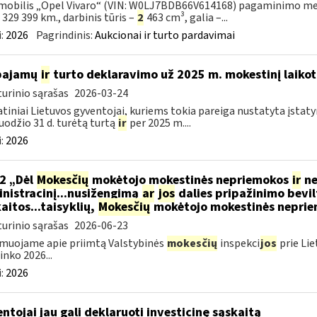
obilis „Opel Vivaro“ (VIN: W0LJ7BDB66V614168) pagaminimo metai – 
– 329 399 km., darbinis tūris –
2
463 cm³, galia –...
:
2026
Pagrindinis:
Aukcionai ir turto pardavimai
 pajamų
ir
turto deklaravimo už 2025 m. mokestinį laikot
urinio sąrašas
2026-03-24
tiniai Lietuvos gyventojai, kuriems tokia pareiga nustatyta įstatym
uodžio 31 d. turėtą turtą
ir
per 2025 m....
:
2026
2 „Dėl
Mokesčių
mokėtojo mokestinės nepriemokos
ir
ne
nistracinį...nusižengimą
ar
jos
dalies pripažinimo bevil
aitos...taisyklių,
Mokesčių
mokėtojo mokestinės nepriemo
urinio sąrašas
2026-06-23
muojame apie priimtą Valstybinės
mokesčių
inspekci
jos
prie Lie
inko 2026...
:
2026
ntojai jau gali deklaruoti investicinę sąskaitą