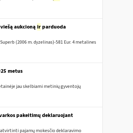
 viešą aukcioną
ir
parduoda
Superb (2006 m. dyzelinas)-581 Eur. 4 metalines
2025 metus
etainėje jau skelbiami metinių gyventojų
arkos pakeitimų deklaruojant
atvirtinti pajamų mokesčio deklaravimo