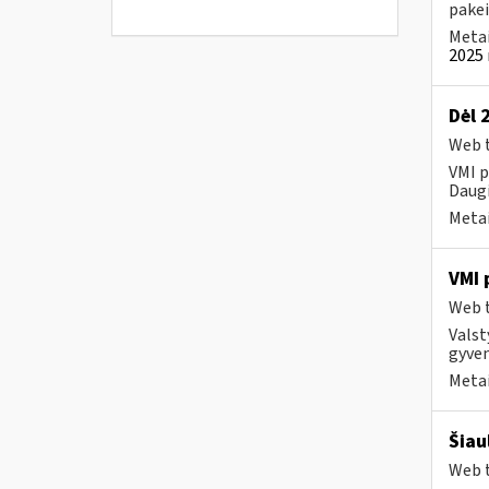
pakei
Metai
2025 
Dėl 
Web t
VMI p
Daugi
Metai
VMI 
Web t
Valst
gyven
Metai
Šiau
Web t