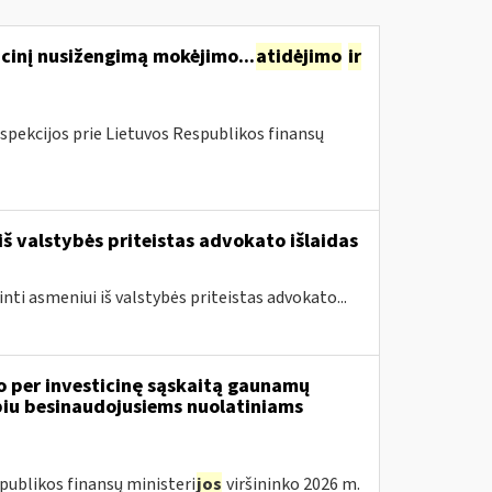
cinį nusižengimą mokėjimo...
atidėjimo
ir
spekcijos prie Lietuvos Respublikos finansų
iš valstybės priteistas advokato išlaidas
inti asmeniui iš valstybės priteistas advokato...
o per investicinę sąskaitą gaunamų
iu besinaudojusiems nuolatiniams
publikos finansų ministeri
jos
viršininko 2026 m.