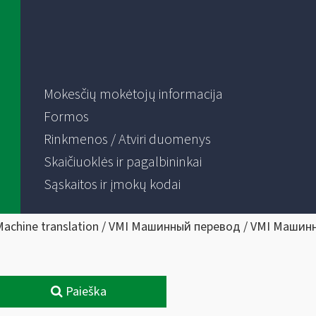
Mokesčių mokėtojų informacija
Formos
Rinkmenos / Atviri duomenys
Skaičiuoklės ir pagalbininkai
Sąskaitos ir įmokų kodai
Machine translation / VMI Машинный перевод / VMI Машин
Paieška