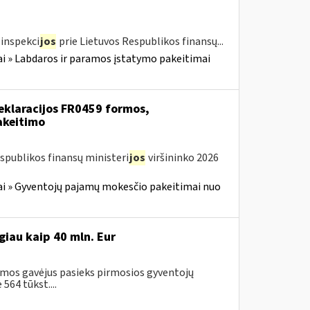
inspekci
jos
prie Lietuvos Respublikos finansų...
i » Labdaros ir paramos įstatymo pakeitimai
eklaracijos FR0459 formos,
akeitimo
spublikos finansų ministeri
jos
viršininko 2026
i » Gyventojų pajamų mokesčio pakeitimai nuo
iau kaip 40 mln. Eur
amos gavėjus pasieks pirmosios gyventojų
64 tūkst....