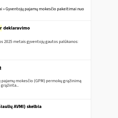
i » Gyventojų pajamų mokesčio pakeitimai nuo
ir
deklaravimo
s 2025 metais gyventojų gautos palūkanos:
ą
ojų pajamų mokesčio (GPM) permokų grąžinimą
grąžinta...
iaulių AVMI) skelbia