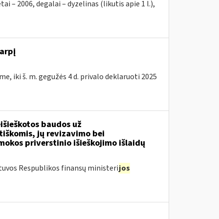
2006, degalai – dyzelinas (likutis apie 1 l.),
arpį
e, iki š. m. gegužės 4 d. privalo deklaruoti 2025
išieškotos baudos už
tiškomis, jų revizavimo bei
kos priverstinio išieškojimo išlaidų
tuvos Respublikos finansų ministeri
jos