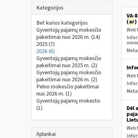
Kategorijos
VA-8
(
ar
)
Bet kurios kategorijos
Gyventojų pajamų mokesčio
Web t
pakeitimai nuo 2026 m.
(14)
Infor
minis
2025
(7)
Metai
2026
(6)
Gyventojų pajamų mokesčio
pakeitimai nuo 2025 m.
(2)
Info
Gyventojų pajamų mokesčio
Web t
pakeitimai nuo 2026 m.
(2)
Info
Pelno mokesčio pakeitimai
Metai
nuo 2026 m.
(1)
Gyventojų pajamų mokestis
(1)
Dėl 
paja
Liet
Web t
Aplankai
Infor