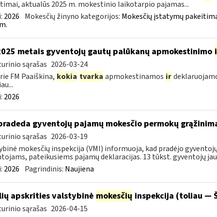
timai, aktualūs 2025 m. mokestinio laikotarpio pajamas...
:
2026
Mokesčių žinyno kategorijos:
Mokesčių įstatymų pakeitima
m.
2025 metais gyventojų gautų palūkanų apmokestinimo
urinio sąrašas
2026-03-24
rie FM Paaiškina,
kokia
tvarka
apmokestinamos
ir
deklaruojamo
au...
:
2026
pradeda gyventojų pajamų mokesčio permokų grąžinim
urinio sąrašas
2026-03-19
ybinė mokesčių inspekcija (VMI) informuoja, kad pradėjo gyvent
tojams, pateikusiems pajamų deklaracijas. 13 tūkst. gyventojų jau 
:
2026
Pagrindinis:
Naujiena
lių apskrities valstybinė
mokesčių
inspekcija (toliau — Š
urinio sąrašas
2026-04-15