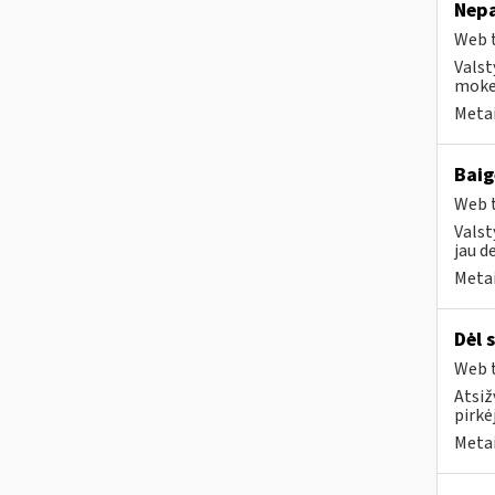
Nepa
Web t
Valst
mokes
Metai
Baig
Web t
Valst
jau d
Metai
Dėl 
Web t
Atsiž
pirkė
Metai