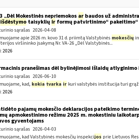
3 „Dėl Mokestinės nepriemokos
ar
baudos už administra
išdėstymo
taisyklių
ir
formų patvirtinimo“ pakeitimo“
urinio sąrašas
2026-04-08
muojame apie 2026 m. kovo 31 d. priimtą Valstybinės
mokesčių
in
terijos viršininko įsakymą Nr. VA-26 „Dėl Valstybinės...
:
2026
rmacinis pranešimas dėl bylinėjimosi išlaidų atlyginimo 
urinio sąrašas
2026-06-10
rmuojame, kad,
kokia
tvarka
ir
kuri valstybės institucija turi grąž
:
2026
atidėto pajamų mokesčio deklaracijos pateikimo termin
mų apmokestinimo režimu 2025 m. mokestiniu laikotarp
uvos gyventojams
urinio sąrašas
2026-04-03
muojame, kad Valstybinės mokesčių inspekci
jos
prie Lietuvos Res