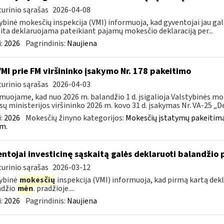
urinio sąrašas
2026-04-08
ybinė mokesčių inspekcija (VMI) informuoja, kad gyventojai jau gali
ita deklaruojama pateikiant pajamų mokesčio deklaraciją per...
:
2026
Pagrindinis:
Naujiena
VMI prie FM viršininko įsakymo Nr. 178 pakeitimo
urinio sąrašas
2026-04-03
muojame, kad nuo 2026 m. balandžio 1 d. įsigalioja Valstybinės mo
sų ministerijos viršininko 2026 m. kovo 31 d. įsakymas Nr. VA-25 „Dėl
:
2026
Mokesčių žinyno kategorijos:
Mokesčių įstatymų pakeitima
m.
ntojai investicinę sąskaitą galės deklaruoti balandžio 
urinio sąrašas
2026-03-12
ybinė
mokesčių
inspekcija (VMI) informuoja, kad pirmą kartą dekl
ndžio
mėn
. pradžioje....
:
2026
Pagrindinis:
Naujiena