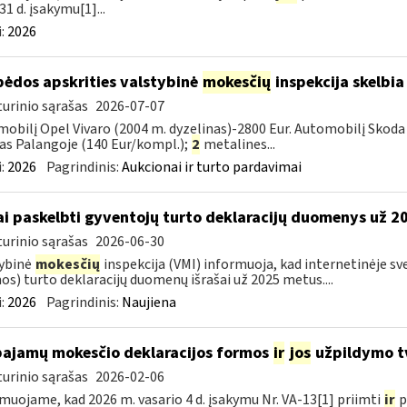
31 d. įsakymu[1]...
:
2026
pėdos apskrities valstybinė
mokesčių
inspekcija skelbia
urinio sąrašas
2026-07-07
obilį Opel Vivaro (2004 m. dyzelinas)-2800 Eur. Automobilį Skoda 
as Palangoje (140 Eur/kompl.);
2
metalines...
:
2026
Pagrindinis:
Aukcionai ir turto pardavimai
ai paskelbti gyventojų turto deklaracijų duomenys už 
urinio sąrašas
2026-06-30
ybinė
mokesčių
inspekcija (VMI) informuoja, kad internetinėje sv
os) turto deklaracijų duomenų išrašai už 2025 metus....
:
2026
Pagrindinis:
Naujiena
pajamų mokesčio deklaracijos formos
ir
jos
užpildymo tv
urinio sąrašas
2026-02-06
muojame, kad 2026 m. vasario 4 d. įsakymu Nr. VA-13[1] priimti
ir
p