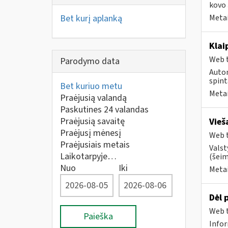
kovo 
Bet kurį aplanką
Metai
Klai
Web t
Parodymo data
Autom
spint
Bet kuriuo metu
Metai
Praėjusią valandą
Paskutines 24 valandas
Praėjusią savaitę
Vieš
Praėjusį mėnesį
Web t
Praėjusiais metais
Valst
Laikotarpyje…
(šeim
Nuo
Iki
Metai
Dėl 
Web t
Paieška
Infor