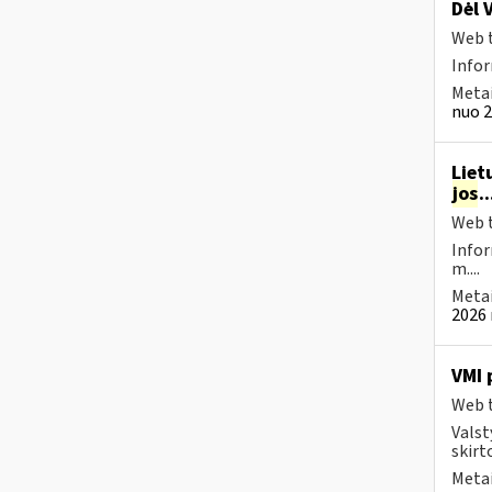
Dėl 
Web t
Info
Metai
nuo 2
Liet
jos
.
Web t
Infor
m....
Metai
2026 
VMI 
Web t
Valst
skirt
Metai