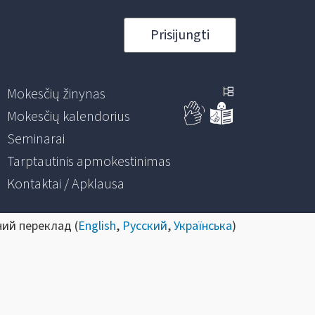
Prisijungti
Mokesčių žinynas
Mokesčių kalendorius
Seminarai
Tarptautinis apmokestinimas
Kontaktai / Apklausa
ний переклад (
English
,
Русский
,
Українська
)