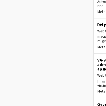
Autom
rida 
Metai
Dėl
Web t
Nuola
m. gr
Metai
VA-9
admi
apsk
Web t
Infor
viršin
Metai
Gyve