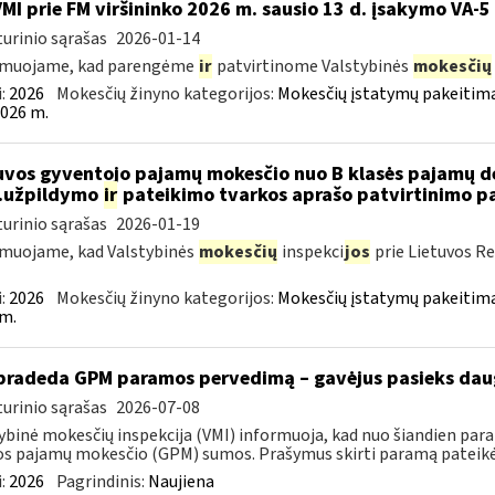
VMI prie FM viršininko 2026 m. sausio 13 d. įsakymo VA-5
urinio sąrašas
2026-01-14
rmuojame, kad parengėme
ir
patvirtinome Valstybinės
mokesčių
:
2026
Mokesčių žinyno kategorijos:
Mokesčių įstatymų pakeitima
026 m.
uvos gyventojo pajamų mokesčio nuo B klasės pajamų d
..užpildymo
ir
pateikimo tvarkos aprašo patvirtinimo p
urinio sąrašas
2026-01-19
muojame, kad Valstybinės
mokesčių
inspekci
jos
prie Lietuvos Re
:
2026
Mokesčių žinyno kategorijos:
Mokesčių įstatymų pakeitima
m.
pradeda GPM paramos pervedimą – gavėjus pasieks daug
urinio sąrašas
2026-07-08
ybinė mokesčių inspekcija (VMI) informuoja, kad nuo šiandien par
os pajamų mokesčio (GPM) sumos. Prašymus skirti paramą pateikė 5
:
2026
Pagrindinis:
Naujiena