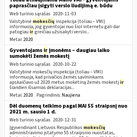
paprasčiau įsigyti verslo liudijimą e. būdu
Web turinio sąrašas
2020-11-03
Valstybinė
mokesčių
inspekcija (toliau – VMI)
informuoja, jog gyventojai nuo šiol internetu gali dar
patogiau
ir
greičiau užsisakyti verslo...
Metai:
2020
Gyventojams
ir
įmonėms – daugiau laiko
sumokėti žemės mokestį
Web turinio sąrašas
2020-10-22
Valstybinė mokesčių inspekcija (toliau – VMI)
informuoja, kad privačios žemės savininkams
apskaičiavo už 2020 metus mokėtiną žemės mokestį
ir
šiandien išsamias deklaracijas...
Metai:
2020
Pagrindinis:
Naujiena
Dėl duomenų teikimo pagal MAI 55 straipsnį nuo
2021 m. sausio 1 d.
Web turinio sąrašas
2020-12-31
Įgyvendinant Lietuvos Respublikos
mokesčių
administravimo įstatymo 55 straipsnio nuostatas,