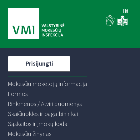
Prisijungti
Mokesčių mokėtojų informacija
Formos
Rinkmenos / Atviri duomenys
Skaičiuoklės ir pagalbininkai
Sąskaitos ir įmokų kodai
Mokesčių žinynas