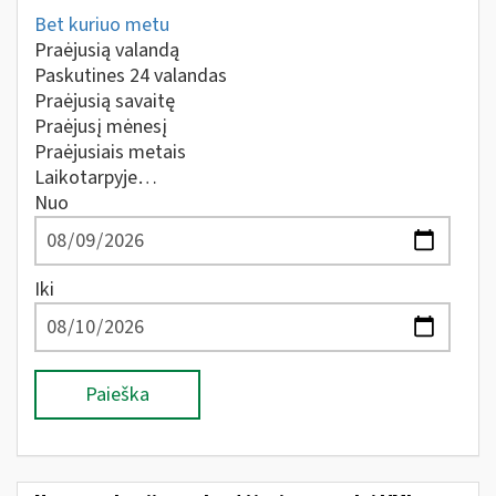
Bet kuriuo metu
Praėjusią valandą
Paskutines 24 valandas
Praėjusią savaitę
Praėjusį mėnesį
Praėjusiais metais
Laikotarpyje…
Nuo
Iki
Paieška