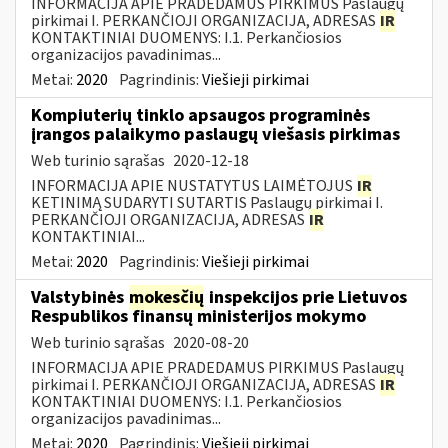
INFORMACIJA APIE PRADEDAMUS PIRKIMUS Paslaugų
pirkimai I. PERKANČIOJI ORGANIZACIJA, ADRESAS
IR
KONTAKTINIAI DUOMENYS: I.1. Perkančiosios
organizacijos pavadinimas...
Metai:
2020
Pagrindinis:
Viešieji pirkimai
Kompiuterių tinklo apsaugos programinės
įrangos palaikymo paslaugų viešasis pirkimas
Web turinio sąrašas
2020-12-18
INFORMACIJA APIE NUSTATYTUS LAIMĖTOJUS
IR
KETINIMĄ SUDARYTI SUTARTIS Paslaugų pirkimai I.
PERKANČIOJI ORGANIZACIJA, ADRESAS
IR
KONTAKTINIAI...
Metai:
2020
Pagrindinis:
Viešieji pirkimai
Valstybinės
mokesčių
inspekcijos prie Lietuvos
Respublikos finansų ministerijos mokymo
Web turinio sąrašas
2020-08-20
INFORMACIJA APIE PRADEDAMUS PIRKIMUS Paslaugų
pirkimai I. PERKANČIOJI ORGANIZACIJA, ADRESAS
IR
KONTAKTINIAI DUOMENYS: I.1. Perkančiosios
organizacijos pavadinimas...
Metai:
2020
Pagrindinis:
Viešieji pirkimai