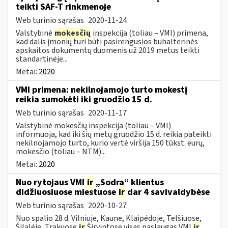
teikti SAF-T rinkmenoje
Web turinio sąrašas
2020-11-24
Valstybinė
mokesčių
inspekcija (toliau – VMI) primena,
kad dalis įmonių turi būti pasirengusios buhalterinės
apskaitos dokumentų duomenis už 2019 metus teikti
standartinėje...
Metai:
2020
VMI primena: nekilnojamojo turto mokestį
reikia sumokėti iki gruodžio 15 d.
Web turinio sąrašas
2020-11-17
Valstybinė mokesčių inspekcija (toliau – VMI)
informuoja, kad iki šių metų gruodžio 15 d. reikia pateikti
nekilnojamojo turto, kurio vertė viršija 150 tūkst. eurų,
mokesčio (toliau – NTM)...
Metai:
2020
Nuo rytojaus VMI
ir
„Sodra“ klientus
didžiuosiuose miestuose
ir
dar 4 savivaldybėse
Web turinio sąrašas
2020-10-27
Nuo spalio 28 d. Vilniuje, Kaune, Klaipėdoje, Telšiuose,
Šilalėje, Trakuose
ir
Širvintose visas paslaugas VMI
ir