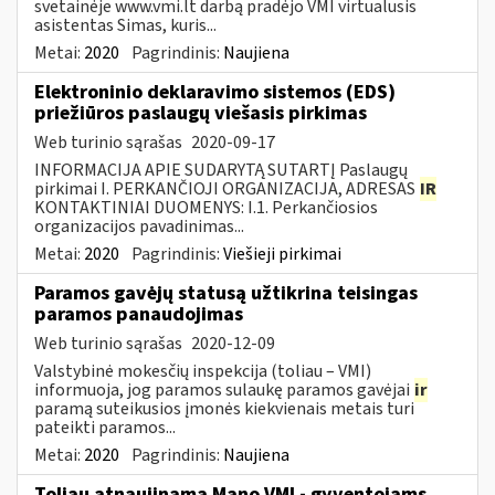
svetainėje www.vmi.lt darbą pradėjo VMI virtualusis
asistentas Simas, kuris...
Metai:
2020
Pagrindinis:
Naujiena
Elektroninio deklaravimo sistemos (EDS)
priežiūros paslaugų viešasis pirkimas
Web turinio sąrašas
2020-09-17
INFORMACIJA APIE SUDARYTĄ SUTARTĮ Paslaugų
pirkimai I. PERKANČIOJI ORGANIZACIJA, ADRESAS
IR
KONTAKTINIAI DUOMENYS: I.1. Perkančiosios
organizacijos pavadinimas...
Metai:
2020
Pagrindinis:
Viešieji pirkimai
Paramos gavėjų statusą užtikrina teisingas
paramos panaudojimas
Web turinio sąrašas
2020-12-09
Valstybinė mokesčių inspekcija (toliau – VMI)
informuoja, jog paramos sulaukę paramos gavėjai
ir
paramą suteikusios įmonės kiekvienais metais turi
pateikti paramos...
Metai:
2020
Pagrindinis:
Naujiena
Toliau atnaujinama Mano VMI - gyventojams