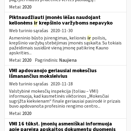
Metai:
2020
Piktnaudžiauti įmonės lėšas naudojant
kelionėms
ir
krepšinio varžyboms nepavyko
Web turinio sąrašas
2020-11-30
Asmeninio būsto įsirengimas, kelionės
ir
poilsis,
krepšinio varžybų stebėjimas įmonės sąskaita. Su tokiais
pažeidimais susidūrė vieną įmonę patikrinę Kauno
apskrities...
Metai:
2020
Pagrindinis:
Naujiena
VMI apdovanojo geriausiai mokesčius
išmanančius moksleivius
Web turinio sąrašas
2020-11-18
Valstybinė mokesčių inspekcija (toliau – VMI)
informuoja, kad kasmetinės viktorinos „Mokesčiai
sugrįžta kiekvienam“ finale geriausiai pasirodė ir prizais
buvo apdovanota profesinio rengimo centro...
Metai:
2020
VMI 16 tūkst. įmonių asmeniškai informuoja
apie pareigą apskaitos dokumentų duomenis