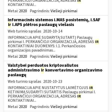
PERKANČIOJI ORGANIZACIJA, ADRESAS
IR
KONTAKTINIAI...
Metai:
2020
Pagrindinis:
Viešieji pirkimai
Informacinės sistemos i.MAS posistemių, i.SAF
ir
i.APS plėtros paslaugų viešasis
Web turinio sąrašas
2020-10-14
INFORMACIJA APIE SUDARYTĄ SUTARTĮ Paslaugų
pirkimai I. PERKANČIOJI ORGANIZACIJA, ADRESAS
IR
KONTAKTINIAI DUOMENYS: I.1. Perkančiosios
organizacijos pavadinimas...
Metai:
2020
Pagrindinis:
Viešieji pirkimai
Valstybei perduotos kriptovaliutos
administravimo
ir
konvertavimo organizavimo
paslaugų
Web turinio sąrašas
2020-10-23
INFORMACIJA APIE NUSTATYTUS LAIMĖTOJUS
IR
KETINIMĄ SUDARYTI SUTARTIS Paslaugų pirkimai I.
PERKANČIOJI ORGANIZACIJA, ADRESAS
IR
KONTAKTINIAI...
Metai:
2020
Pagrindinis:
Viešieji pirkimai