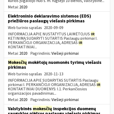
kurios įsigaliojo nuo š. m. rugsėjo 10 dienos, Valstybinė...
Metai:
2020
Elektroninio deklaravimo sistemos (EDS)
priežiūros paslaugų viešasis pirkimas
Web turinio sąrašas
2020-09-09
INFORMACIJA APIE NUSTATYTUS LAIMĖTOJUS
IR
KETINIMĄ SUDARYTI SUTARTIS Paslaugų pirkimai I.
PERKANČIOJI ORGANIZACIJA, ADRESAS
IR
KONTAKTINIAI...
Metai:
2020
Pagrindinis:
Viešieji pirkimai
Mokesčių
mokėtojų nuomonės tyrimų viešasis
pirkimas
Web turinio sąrašas
2020-11-13
INFORMACIJA APIE SUDARYTAS SUTARTIS Paslaugų
pirkimai I. PERKANČIOJI ORGANIZACIJA, ADRESAS
IR
KONTAKTINIAI DUOMENYS: I.1. Perkančiosios
organizacijos pavadinimas...
Metai:
2020
Pagrindinis:
Viešieji pirkimai
Valstybinės
mokesčių
inspekcijos duomenų
saugyklos plėtros paslaugų viešasis pirkimas