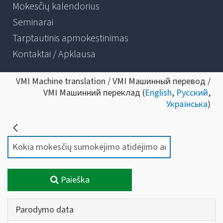
Mokesčių kalendorius
Seminarai
Tarptautinis apmokestinimas
Kontaktai / Apklausa
VMI Machine translation / VMI Машинный перевод /
VMI Машинний переклад (
English
,
Русский
,
Українська
)
Paieška
Parodymo data