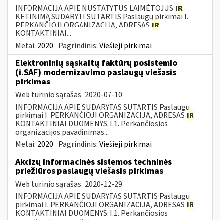
INFORMACIJA APIE NUSTATYTUS LAIMĖTOJUS
IR
KETINIMĄ SUDARYTI SUTARTIS Paslaugų pirkimai I.
PERKANČIOJI ORGANIZACIJA, ADRESAS
IR
KONTAKTINIAI...
Metai:
2020
Pagrindinis:
Viešieji pirkimai
Elektroninių sąskaitų faktūrų posistemio
(i.SAF) modernizavimo paslaugų viešasis
pirkimas
Web turinio sąrašas
2020-07-10
INFORMACIJA APIE SUDARYTAS SUTARTIS Paslaugų
pirkimai I. PERKANČIOJI ORGANIZACIJA, ADRESAS
IR
KONTAKTINIAI DUOMENYS: I.1. Perkančiosios
organizacijos pavadinimas...
Metai:
2020
Pagrindinis:
Viešieji pirkimai
Akcizų informacinės sistemos techninės
priežiūros paslaugų viešasis pirkimas
Web turinio sąrašas
2020-12-29
INFORMACIJA APIE SUDARYTAS SUTARTIS Paslaugų
pirkimai I. PERKANČIOJI ORGANIZACIJA, ADRESAS
IR
KONTAKTINIAI DUOMENYS: I.1. Perkančiosios