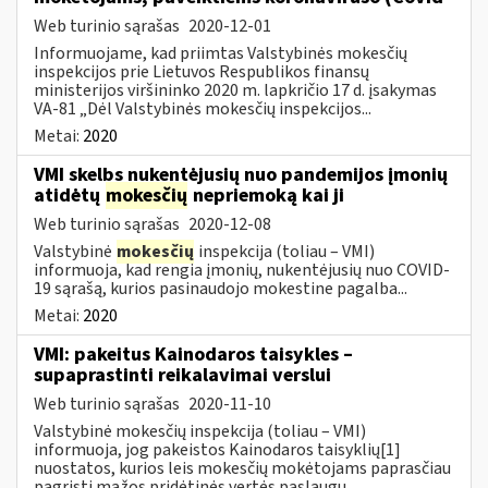
Web turinio sąrašas
2020-12-01
Informuojame, kad priimtas Valstybinės mokesčių
inspekcijos prie Lietuvos Respublikos finansų
ministerijos viršininko 2020 m. lapkričio 17 d. įsakymas
VA-81 „Dėl Valstybinės mokesčių inspekcijos...
Metai:
2020
VMI skelbs nukentėjusių nuo pandemijos įmonių
atidėtų
mokesčių
nepriemoką kai ji
Web turinio sąrašas
2020-12-08
Valstybinė
mokesčių
inspekcija (toliau – VMI)
informuoja, kad rengia įmonių, nukentėjusių nuo COVID-
19 sąrašą, kurios pasinaudojo mokestine pagalba...
Metai:
2020
VMI: pakeitus Kainodaros taisykles –
supaprastinti reikalavimai verslui
Web turinio sąrašas
2020-11-10
Valstybinė mokesčių inspekcija (toliau – VMI)
informuoja, jog pakeistos Kainodaros taisyklių[1]
nuostatos, kurios leis mokesčių mokėtojams paprasčiau
pagrįsti mažos pridėtinės vertės paslaugų...