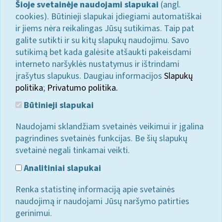
Šioje svetainėje naudojami slapukai
(angl.
cookies). Būtinieji slapukai įdiegiami automatiškai
ir jiems nėra reikalingas Jūsų sutikimas. Taip pat
galite sutikti ir su kitų slapukų naudojimu. Savo
sutikimą bet kada galėsite atšaukti pakeisdami
interneto naršyklės nustatymus ir ištrindami
įrašytus slapukus. Daugiau informacijos
Slapukų
politika
;
Privatumo politika.
Būtinieji slapukai
Naudojami sklandžiam svetainės veikimui ir įgalina
pagrindines svetainės funkcijas. Be šių slapukų
svetainė negali tinkamai veikti.
Analitiniai slapukai
Renka statistinę informaciją apie svetainės
naudojimą ir naudojami Jūsų naršymo patirties
gerinimui.