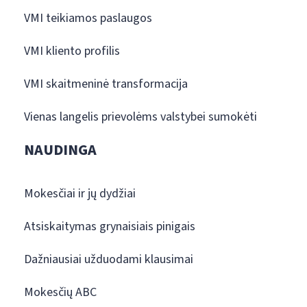
VMI teikiamos paslaugos
VMI kliento profilis
VMI skaitmeninė transformacija
Vienas langelis prievolėms valstybei sumokėti
NAUDINGA
Mokesčiai ir jų dydžiai
Atsiskaitymas grynaisiais pinigais
Dažniausiai užduodami klausimai
Mokesčių ABC