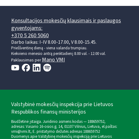
Konsultacijos mokesčių klausimais ir paslaugos
gyventojams:
+370 5 260 5060
Darbo laikas: I-IV 8.00-17.00, V 8.00-15.45.
Prieššventinę dieną - viena valanda trumpiau.
Kiekvieno mėnesio antrą penktadienį 8.00 val. - 12.00 val.
Mano VMI
Paklausimas per
Valstybinė mokesčių inspekcija prie Lietuvos
Respublikos finansų ministerijos
Biudžetinė įstaiga. Juridinio asmens kodas — 188659752,
adresas: Vasario 16-osios g. 14, 01107 Vilnius, Lietuva, el.paštas:
vmi@vmi.lt
, E. pristatymo dėžutės adresas 188659752
Duomenys apie Valstybinę mokesčių inspekciją prie Lietuvos