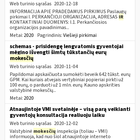
Web turinio sąrašas
2020-12-18
INFORMACIJA APIE PRADEDAMUS PIRKIMUS Paslaugų
pirkimai I. PERKANČIOJI ORGANIZACIJA, ADRESAS
IR
KONTAKTINIAI DUOMENYS: I.1. Perkančiosios
organizacijos pavadinimas...
Metai:
2020
Pagrindinis:
Viešieji pirkimai
schemas - prisidengę lengvatomis gyventojai
mėgino išvengti šimtų tūkstančių eurų
mokesčių
Web turinio sąrašas
2020-11-04
Papildomai apskaičiuota sumokėti beveik 642 tūkst. eurų
GPM. Kai kuriais atvejais vertybiniai popieriai pirkti už
100 eurų, o parduoti už 1 mln. eurų. Kauno apskrities
valstybinė mokesčių...
Metai:
2020
Atnaujintoje VMI svetainėje – visą parą veikianti
gyventojų konsultacija realiuoju laiku
Web turinio sąrašas
2020-12-02
Valstybinė
mokesčių
inspekcija (toliau – VMI)
informuoja, kad nuo šiol atnaujintoje interneto