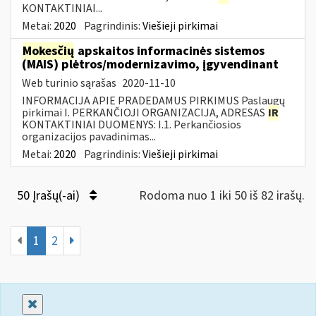
KONTAKTINIAI...
Metai:
2020
Pagrindinis:
Viešieji pirkimai
Mokesčių
apskaitos informacinės sistemos
(MAIS) plėtros/modernizavimo, įgyvendinant
Web turinio sąrašas
2020-11-10
INFORMACIJA APIE PRADEDAMUS PIRKIMUS Paslaugų
pirkimai I. PERKANČIOJI ORGANIZACIJA, ADRESAS
IR
KONTAKTINIAI DUOMENYS: I.1. Perkančiosios
organizacijos pavadinimas...
Metai:
2020
Pagrindinis:
Viešieji pirkimai
50 Įrašų(-ai)
Rodoma nuo 1 iki 50 iš 82 irašų.
1
2
Uždaryti