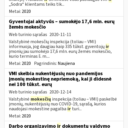
„Sodra“ klientams teiks tik...
Metai:
2020
Gyventojai aktyvūs – sumokėjo 17,6 mln. eurų
žemės mokesčio
Web turinio sąrašas
2020-11-11
Valstybinė mokesčių inspekcija (toliau – VMI)
informuoja, jog daugiau kaip 335 tūkst. gyventojų
ir
įmonių jau sumokėjo 17,6 mln. eurų žemės mokesčio,
kurio terminas š. m....
Metai:
2020
Pagrindinis:
Naujiena
VMI skelbia nukentėjusių nuo pandemijos
įmonių mokestinę nepriemoką, kai ji didesnė
nei 100 tūkst. eurų
Web turinio sąrašas
2020-12-14
Valstybinė
mokesčių
inspekcija (toliau – VMI) paskelbė
įmonių, nukentėjusių nuo COVID-19, sąrašą, kurios
naudojasi mokestine pagalba
ir
turi...
Metai:
2020
Darbo organizavimo
ir
dokumentų valdymo