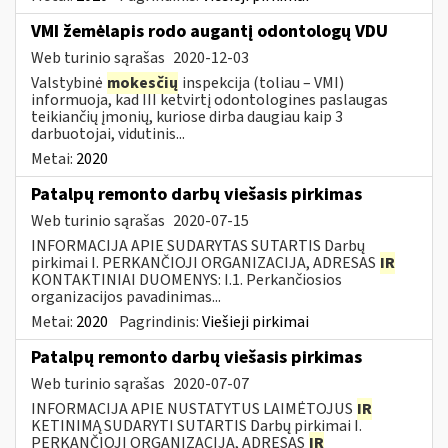
VMI žemėlapis rodo augantį odontologų VDU
Web turinio sąrašas
2020-12-03
Valstybinė
mokesčių
inspekcija (toliau – VMI)
informuoja, kad III ketvirtį odontologines paslaugas
teikiančių įmonių, kuriose dirba daugiau kaip 3
darbuotojai, vidutinis...
Metai:
2020
Patalpų remonto darbų viešasis pirkimas
Web turinio sąrašas
2020-07-15
INFORMACIJA APIE SUDARYTAS SUTARTIS Darbų
pirkimai I. PERKANČIOJI ORGANIZACIJA, ADRESAS
IR
KONTAKTINIAI DUOMENYS: I.1. Perkančiosios
organizacijos pavadinimas...
Metai:
2020
Pagrindinis:
Viešieji pirkimai
Patalpų remonto darbų viešasis pirkimas
Web turinio sąrašas
2020-07-07
INFORMACIJA APIE NUSTATYTUS LAIMĖTOJUS
IR
KETINIMĄ SUDARYTI SUTARTIS Darbų pirkimai I.
PERKANČIOJI ORGANIZACIJA, ADRESAS
IR