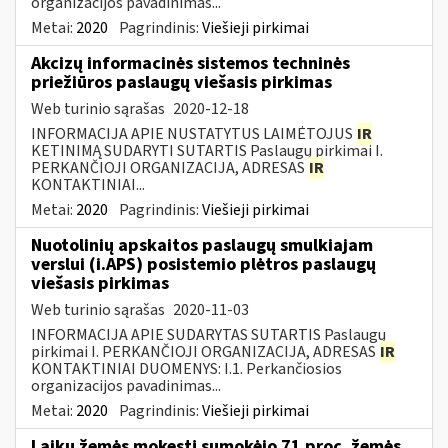
organizacijos pavadinimas...
Metai:
2020
Pagrindinis:
Viešieji pirkimai
Akcizų informacinės sistemos techninės
priežiūros paslaugų viešasis pirkimas
Web turinio sąrašas
2020-12-18
INFORMACIJA APIE NUSTATYTUS LAIMĖTOJUS
IR
KETINIMĄ SUDARYTI SUTARTIS Paslaugų pirkimai I.
PERKANČIOJI ORGANIZACIJA, ADRESAS
IR
KONTAKTINIAI...
Metai:
2020
Pagrindinis:
Viešieji pirkimai
Nuotolinių apskaitos paslaugų smulkiajam
verslui (i.APS) posistemio plėtros paslaugų
viešasis pirkimas
Web turinio sąrašas
2020-11-03
INFORMACIJA APIE SUDARYTAS SUTARTIS Paslaugų
pirkimai I. PERKANČIOJI ORGANIZACIJA, ADRESAS
IR
KONTAKTINIAI DUOMENYS: I.1. Perkančiosios
organizacijos pavadinimas...
Metai:
2020
Pagrindinis:
Viešieji pirkimai
Laiku žemės mokestį sumokėjo 71 proc. žemės