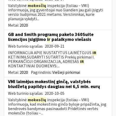
Valstybinė
mokesčių
inspekcija (toliau – VMI)
informuoja, jog gyventojai nuo šiandien jau gali įsigyti
verslo liudijimus 2021 metams. Verslininkai, kurie
planuoja vykdyti...
Metai:
2020
GB and Smith programų paketo 360Suite
licencijos įsigijimo
ir
palaikymo viešasis
Web turinio sąrašas
2020-09-21
INFORMACIJA APIE NUSTATYTUS LAIMĖTOJUS
IR
KETINIMĄ SUDARYTI SUTARTIS Prekių pirkimai I.
PERKANČIOJI ORGANIZACIJA, ADRESAS
IR
KONTAKTINIAI DUOMENYS:...
Metai:
2020
Pagrindinis:
Viešieji pirkimai
VMI laimėjus mokestinį ginčą, valstybės
biudžetą papildys daugiau nei 6,5 mln. eurų
Web turinio sąrašas
2020-10-05
Valstybinė
mokesčių
inspekcija (toliau – VMI)
informuoja, kad mokestinio ginčo byloje pripažinta, jog
bendrovės bandymas pasinaudoti Pridėtinės vertės
mokesčio (toliau –...