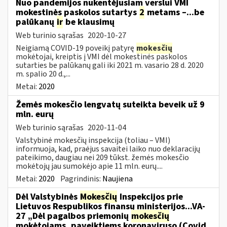
Nuo pandemijos nukentėjusiam verslui VMI
mokestinės paskolos sutartys
2
metams –...be
palūkanų
ir
be klausimų
Web turinio sąrašas
2020-10-27
Neigiamą COVID-19 poveikį patyrę
mokesčių
mokėtojai, kreiptis į VMI dėl mokestinės paskolos
sutarties be palūkanų gali iki 2021 m. vasario 28 d. 2020
m. spalio 20 d.,...
Metai:
2020
Žemės mokesčio lengvatų suteikta beveik už 9
mln. eurų
Web turinio sąrašas
2020-11-04
Valstybinė mokesčių inspekcija (toliau – VMI)
informuoja, kad, praėjus savaitei laiko nuo deklaracijų
pateikimo, daugiau nei 209 tūkst. žemės mokesčio
mokėtojų jau sumokėjo apie 11 mln. eurų....
Metai:
2020
Pagrindinis:
Naujiena
Dėl Valstybinės
Mokesčių
Inspekcijos prie
Lietuvos Respublikos finansų ministerijos...VA-
27 „Dėl pagalbos priemonių
mokesčių
mokėtojams, paveiktiems koronaviruso (Covid