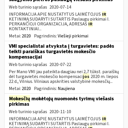
Web turinio sąrašas
2020-07-14
INFORMACIJA APIE NUSTATYTUS LAIMĖTOJUS
IR
KETINIMĄ SUDARYTI SUTARTIS Paslaugų pirkimai I.
PERKANČIOJI ORGANIZACIJA, ADRESAS
IR
KONTAKTINIAI...
Metai:
2020
Pagrindinis:
Viešieji pirkimai
VMI specialistai atvyksta į turgavietes: padės
teikti paraiškas turgavietės mokesčio
kompensacijai
Web turinio sąrašas
2020-07-22
Per Mano VMI jau pateikta daugiau nei 2,7 tūkst. paraiškų
dėl turgavietės mokesčio kompensaci
jos
2020 m. liepos
22 d., Vilnius. Vilniaus apskrities valstybinė mokesčių...
Metai:
2020
Pagrindinis:
Naujiena
Mokesčių
mokėtojų nuomonės tyrimų viešasis
pirkimas
Web turinio sąrašas
2020-11-10
INFORMACIJA APIE NUSTATYTUS LAIMĖTOJUS
IR
KETINIMĄ SUDARYTI SUTARTIS Paslaugų pirkimai I.