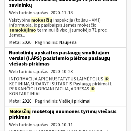
savininkų
Web turinio sąrašas
2020-11-18
Valstybinė
mokesčių
inspekcija (toliau – VMI)
informuoja, jog pasibaigus žemės mokesčio
sumokėjimo
terminui iš viso jį sumokėjo 71 proc.
žemės...
Metai:
2020
Pagrindinis:
Naujiena
Nuotolinių apskaitos paslaugų smulkiajam
verslui (i.APS) posistemio plėtros paslaugų
viešasis pirkimas
Web turinio sąrašas
2020-10-23
INFORMACIJA APIE NUSTATYTUS LAIMĖTOJUS
IR
KETINIMĄ SUDARYTI SUTARTIS Paslaugų pirkimai I.
PERKANČIOJI ORGANIZACIJA, ADRESAS
IR
KONTAKTINIAI...
Metai:
2020
Pagrindinis:
Viešieji pirkimai
Mokesčių
mokėtojų nuomonės tyrimų viešasis
pirkimas
Web turinio sąrašas
2020-10-11