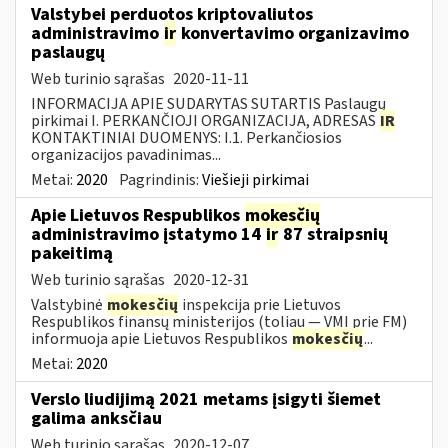
Valstybei perduotos kriptovaliutos
administravimo
ir
konvertavimo organizavimo
paslaugų
Web turinio sąrašas
2020-11-11
INFORMACIJA APIE SUDARYTAS SUTARTIS Paslaugų
pirkimai I. PERKANČIOJI ORGANIZACIJA, ADRESAS
IR
KONTAKTINIAI DUOMENYS: I.1. Perkančiosios
organizacijos pavadinimas...
Metai:
2020
Pagrindinis:
Viešieji pirkimai
Apie Lietuvos Respublikos
mokesčių
administravimo įstatymo 14
ir
87 straipsnių
pakeitimą
Web turinio sąrašas
2020-12-31
Valstybinė
mokesčių
inspekcija prie Lietuvos
Respublikos finansų ministerijos (toliau — VMI prie FM)
informuoja apie Lietuvos Respublikos
mokesčių
...
Metai:
2020
Verslo liudijimą 2021 metams įsigyti šiemet
galima anksčiau
Web turinio sąrašas
2020-12-07