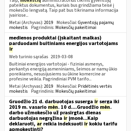
Taip,
mokesčių
administratorius tikrins gyventojų
pateiktus dokumentus, kuriais bus grindžiama teisė į
mokesčio lengvatą. Taip pat bus tikrinama informacija
įvairiose...
Metai (Archyvas):
2019
Mokesčiai:
Gyventojų pajamų
mokestis
Pagrindinis:
Mokesčių pakeitimai
medienos produktai (įskaitant malkas)
parduodami buitiniams energijos vartotojams
ir
Web turinio sąrašas
2019-03-08
Buitiniai energijos vartotojai - fiziniai asmenys,
perkantys energiją asmeniniams, šeimos ar namų ūkio
poreikiams, nesusijusiems su ūkine komercine ar
profesine veikla. Pagrindiniai PVM tarifo...
Metai (Archyvas):
2019
Mokesčiai:
Pridėtinės vertės
mokestis
Pagrindinis:
Mokesčių pakeitimai
Gruodžio 21 d. darbuotojas suserga
ir
serga iki
2019 m. vasario
mėn
. 10 d....Gruodžio
mėn
.
darbo užmokesčio už prasirgtas dienas
darbuotojas negrąžina
ir
įmonė...Kaip
deklaruoti,
ar
reikia indeksuoti
ir
kokiu tarifu
apmokestinti?