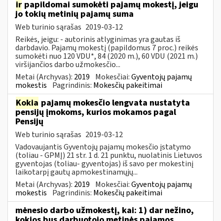
ir
papildomai sumokėti pajamų mokestį, jeigu
jo tokių metinių pajamų suma
Web turinio sąrašas
2019-03-12
Reikės, jeigu: - autorinis atlyginimas yra gautas iš
darbdavio. Pajamų mokestį (papildomus 7 proc.) reikės
sumokėti nuo 120 VDU*, 84 (2020 m.), 60 VDU (2021 m.)
viršijančios darbo užmokesčio...
Metai (Archyvas):
2019
Mokesčiai:
Gyventojų pajamų
mokestis
Pagrindinis:
Mokesčių pakeitimai
Kokia
pajamų mokesčio lengvata nustatyta
pensijų įmokoms, kurios mokamos pagal
Pensijų
Web turinio sąrašas
2019-03-12
Vadovaujantis Gyventojų pajamų mokesčio įstatymo
(toliau - GPMĮ) 21 str. 1 d. 21 punktu, nuolatinis Lietuvos
gyventojas (toliau- gyventojas) iš savo per mokestinį
laikotarpį gautų apmokestinamųjų...
Metai (Archyvas):
2019
Mokesčiai:
Gyventojų pajamų
mokestis
Pagrindinis:
Mokesčių pakeitimai
mėnesio darbo užmokestį, kai: 1) dar nežino,
kokios bus darbuotojo metinės pajamos,