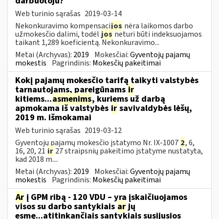
darbuotoju?
Web turinio sąrašas
2019-03-14
Nekonkuravimo kompensaci
jos
nėra laikomos darbo
užmokesčio dalimi, todėl
jos
neturi būti indeksuojamos
taikant 1,289 koeficientą. Nekonkuravimo...
Metai (Archyvas):
2019
Mokesčiai:
Gyventojų pajamų
mokestis
Pagrindinis:
Mokesčių pakeitimai
Kokį pajamų mokesčio tarifą taikyti valstybės
tarnautojams, pareigūnams
ir
kitiems...
asmenims
, kuriems už darbą
apmokama iš valstybės
ir
savivaldybės lėšų,
2019 m. išmokamai
Web turinio sąrašas
2019-03-12
Gyventojų pajamų mokesčio įstatymo Nr. IX-1007
2
, 6,
16, 20, 21
ir
27 straipsnių pakeitimo įstatyme nustatyta,
kad 2018 m....
Metai (Archyvas):
2019
Mokesčiai:
Gyventojų pajamų
mokestis
Pagrindinis:
Mokesčių pakeitimai
Ar
į GPM ribą - 120 VDU – yra įskaičiuojamos
visos su darbo santykiais
ar
jų
esmę...atitinkančiais santykiais susijusios