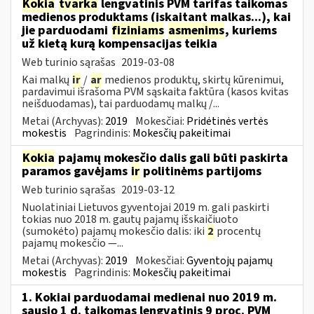
Kokia
tvarka
lengvatinis PVM tarifas taikomas
medienos produktams (įskaitant malkas...), kai
jie parduodami
fiziniams
asmenims
, kuriems
už kietą kurą kompensacijas teikia
Web turinio sąrašas
2019-03-08
Kai malkų
ir
/
ar
medienos produktų, skirtų kūrenimui,
pardavimui išrašoma PVM sąskaita faktūra (kasos kvitas
neišduodamas), tai parduodamų malkų /...
Metai (Archyvas):
2019
Mokesčiai:
Pridėtinės vertės
mokestis
Pagrindinis:
Mokesčių pakeitimai
Kokia
pajamų mokesčio dalis gali būti paskirta
paramos gavėjams
ir
politinėms partijoms
Web turinio sąrašas
2019-03-12
Nuolatiniai Lietuvos gyventojai 2019 m. gali paskirti
tokias nuo 2018 m. gautų pajamų išskaičiuoto
(sumokėto) pajamų mokesčio dalis: iki
2
procentų
pajamų mokesčio —...
Metai (Archyvas):
2019
Mokesčiai:
Gyventojų pajamų
mokestis
Pagrindinis:
Mokesčių pakeitimai
1. Kokiai parduodamai medienai nuo 2019 m.
sausio 1 d. taikomas lengvatinis 9 proc. PVM