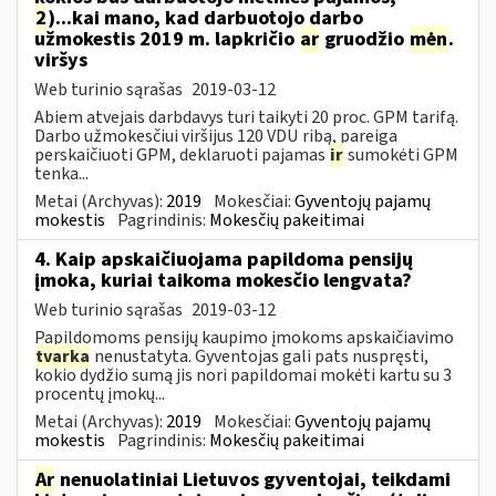
2
)...kai mano, kad darbuotojo darbo
užmokestis 2019 m. lapkričio
ar
gruodžio
mėn
.
viršys
Web turinio sąrašas
2019-03-12
Abiem atvejais darbdavys turi taikyti 20 proc. GPM tarifą.
Darbo užmokesčiui viršijus 120 VDU ribą, pareiga
perskaičiuoti GPM, deklaruoti pajamas
ir
sumokėti GPM
tenka...
Metai (Archyvas):
2019
Mokesčiai:
Gyventojų pajamų
mokestis
Pagrindinis:
Mokesčių pakeitimai
4. Kaip apskaičiuojama papildoma pensijų
įmoka, kuriai taikoma mokesčio lengvata?
Web turinio sąrašas
2019-03-12
Papildomoms pensijų kaupimo įmokoms apskaičiavimo
tvarka
nenustatyta. Gyventojas gali pats nuspręsti,
kokio dydžio sumą jis nori papildomai mokėti kartu su 3
procentų įmokų...
Metai (Archyvas):
2019
Mokesčiai:
Gyventojų pajamų
mokestis
Pagrindinis:
Mokesčių pakeitimai
Ar
nenuolatiniai Lietuvos gyventojai, teikdami