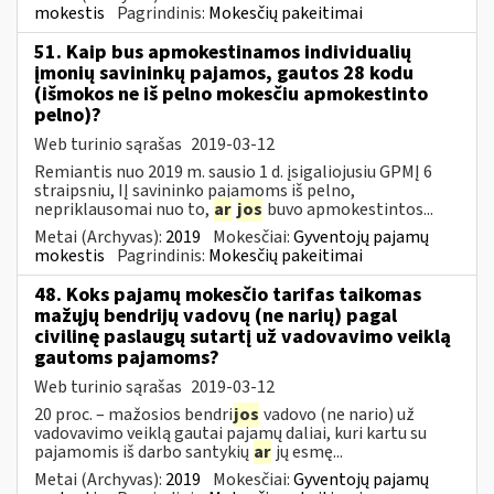
mokestis
Pagrindinis:
Mokesčių pakeitimai
51. Kaip bus apmokestinamos individualių
įmonių savininkų pajamos, gautos 28 kodu
(išmokos ne iš pelno mokesčiu apmokestinto
pelno)?
Web turinio sąrašas
2019-03-12
Remiantis nuo 2019 m. sausio 1 d. įsigaliojusiu GPMĮ 6
straipsniu, IĮ savininko pajamoms iš pelno,
nepriklausomai nuo to,
ar
jos
buvo apmokestintos...
Metai (Archyvas):
2019
Mokesčiai:
Gyventojų pajamų
mokestis
Pagrindinis:
Mokesčių pakeitimai
48. Koks pajamų mokesčio tarifas taikomas
mažųjų bendrijų vadovų (ne narių) pagal
civilinę paslaugų sutartį už vadovavimo veiklą
gautoms pajamoms?
Web turinio sąrašas
2019-03-12
20 proc. – mažosios bendri
jos
vadovo (ne nario) už
vadovavimo veiklą gautai pajamų daliai, kuri kartu su
pajamomis iš darbo santykių
ar
jų esmę...
Metai (Archyvas):
2019
Mokesčiai:
Gyventojų pajamų