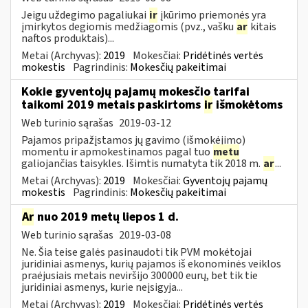
Jeigu uždegimo pagaliukai
ir
įkūrimo priemonės yra
įmirkytos degiomis medžiagomis (pvz., vašku
ar
kitais
naftos produktais)...
Metai (Archyvas):
2019
Mokesčiai:
Pridėtinės vertės
mokestis
Pagrindinis:
Mokesčių pakeitimai
Kokie gyventojų pajamų mokesčio tarifai
taikomi 2019 metais paskirtoms
ir
išmokėtoms
Web turinio sąrašas
2019-03-12
Pajamos pripažįstamos jų gavimo (išmokėjimo)
momentu ir apmokestinamos pagal tuo
metu
galiojančias taisykles. Išimtis numatyta tik 2018 m.
ar
...
Metai (Archyvas):
2019
Mokesčiai:
Gyventojų pajamų
mokestis
Pagrindinis:
Mokesčių pakeitimai
Ar
nuo 2019 metų liepos 1 d.
Web turinio sąrašas
2019-03-08
Ne. Šia teise galės pasinaudoti tik PVM mokėtojai
juridiniai asmenys, kurių pajamos iš ekonominės veiklos
praėjusiais metais neviršijo 300000 eurų, bet tik tie
juridiniai asmenys, kurie neįsigyja...
Metai (Archyvas):
2019
Mokesčiai:
Pridėtinės vertės