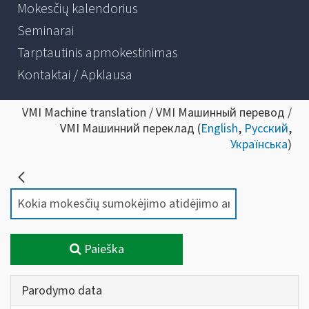
Mokesčių kalendorius
Seminarai
Tarptautinis apmokestinimas
Kontaktai / Apklausa
VMI Machine translation / VMI Машинный перевод /
VMI Машинний переклад (
English
,
Русский
,
Українська
)
Paieška
Parodymo data