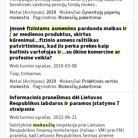
bendrovės valdomą pensijų fondą mokės...
Metai (Archyvas):
2019
Mokesčiai:
Gyventojų pajamų
mokestis
Pagrindinis:
Mokesčių pakeitimai
Įmonė
fiziniams
asmenims
parduoda malkas
ir
/
ar
medienos produktus, skirtus
kūrenimui...fizinio asmens raštiškas
patvirtinimas, kad jis perka prekes kaip
buitinis vartotojas
ir
...su ūkine komercine
ar
profesine veikla?
Web turinio sąrašas
2019-03-08
Taip, tinkamas.
Metai (Archyvas):
2019
Mokesčiai:
Pridėtinės vertės
mokestis
Pagrindinis:
Mokesčių pakeitimai
Informacinis pranešimas dėl Lietuvos
Respublikos labdaros
ir
paramos įstatymo 7
straipsnio
Web turinio sąrašas
2022-06-21
Valstybinė
mokesčių
inspekcija prie Lietuvos
Respublikos finansų ministerijos (toliau – VMI prie FM)
praneša, kad Lietuvos Respublikos Seimas priėmė