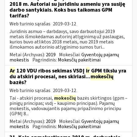
2018 m. Autoriai su juridiniu asmeniu yra susiję
darbo santykiais. Koks bus taikomas GPM
tarifas?
Web turinio sąrašas
2019-03-12
Juridinis asmuo – darbdavys, savo darbuotojui 2019
metais išmokėdamas autorinį atlyginimą už paslaugas,
kurios buvo atliktos 2018 metais, nuo 2019 metais
išmokamos autorinio atlyginimo sumos turi...
Metai (Archyvas):
2019
Mokesčiai:
Gyventojų pajamų
mokestis
Pagrindinis:
Mokesčių pakeitimai
Ar
120 VDU ribos sekimas VSDĮ
ir
GPM tikslu yra
du atskiri procesai, nes skiriasi...
mokesčių
bazės?
Web turinio sąrašas
2019-03-12
Tai - atskiri procesai,
mokesčių
bazės skirtingos (gpm –
pinigų principas; vsdį – kaupimo principas). Pajamų
mokestis, vadovaujantis pajamų pripažinimo principu
(GPMĮ 8...
Metai (Archyvas):
2019
Mokesčiai:
Gyventojų pajamų
mokestis
Pagrindinis:
Mokesčių pakeitimai