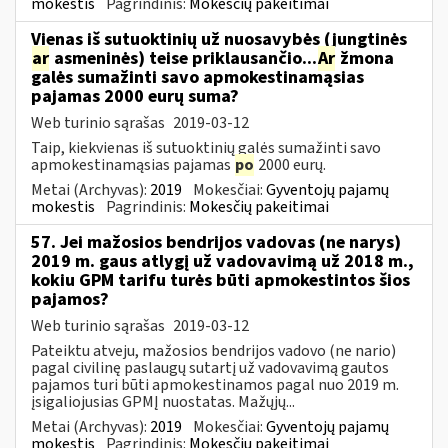
mokestis
Pagrindinis:
Mokesčių pakeitimai
Vienas iš sutuoktinių už nuosavybės (jungtinės
ar
asmeninės) teise priklausančio...
Ar
žmona
galės sumažinti savo apmokestinamąsias
pajamas 2000 eurų suma?
Web turinio sąrašas
2019-03-12
Taip, kiekvienas iš sutuoktinių galės sumažinti savo
apmokestinamąsias pajamas
po
2000 eurų.
Metai (Archyvas):
2019
Mokesčiai:
Gyventojų pajamų
mokestis
Pagrindinis:
Mokesčių pakeitimai
57. Jei mažosios bendrijos vadovas (ne narys)
2019 m. gaus atlygį už vadovavimą už 2018 m.,
kokiu GPM tarifu turės būti apmokestintos šios
pajamos?
Web turinio sąrašas
2019-03-12
Pateiktu atveju, mažosios bendrijos vadovo (ne nario)
pagal civilinę paslaugų sutartį už vadovavimą gautos
pajamos turi būti apmokestinamos pagal nuo 2019 m.
įsigaliojusias GPMĮ nuostatas. Mažųjų...
Metai (Archyvas):
2019
Mokesčiai:
Gyventojų pajamų
mokestis
Pagrindinis:
Mokesčių pakeitimai