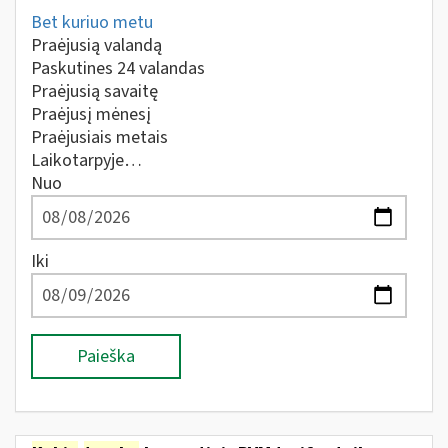
Bet kuriuo metu
Praėjusią valandą
Paskutines 24 valandas
Praėjusią savaitę
Praėjusį mėnesį
Praėjusiais metais
Laikotarpyje…
Nuo
Iki
Paieška