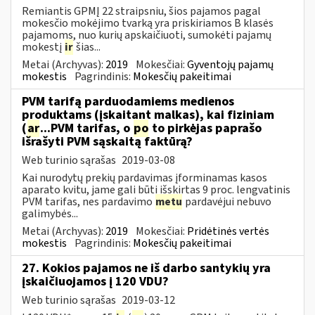
Remiantis GPMĮ 22 straipsniu, šios pajamos pagal
mokesčio mokėjimo tvarką yra priskiriamos B klasės
pajamoms, nuo kurių apskaičiuoti, sumokėti pajamų
mokestį
ir
šias...
Metai (Archyvas):
2019
Mokesčiai:
Gyventojų pajamų
mokestis
Pagrindinis:
Mokesčių pakeitimai
PVM tarifą parduodamiems medienos
produktams (įskaitant malkas), kai fiziniam
(
ar
...PVM tarifas, o
po
to pirkėjas paprašo
išrašyti PVM sąskaitą faktūrą?
Web turinio sąrašas
2019-03-08
Kai nurodytų prekių pardavimas įforminamas kasos
aparato kvitu, jame gali būti išskirtas 9 proc. lengvatinis
PVM tarifas, nes pardavimo
metu
pardavėjui nebuvo
galimybės...
Metai (Archyvas):
2019
Mokesčiai:
Pridėtinės vertės
mokestis
Pagrindinis:
Mokesčių pakeitimai
27. Kokios pajamos ne iš darbo santykių yra
įskaičiuojamos į 120 VDU?
Web turinio sąrašas
2019-03-12