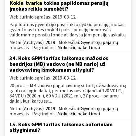
Kokia
tvarka
tokias papildomas pensijų
įmokas reikia sumokėti?
Web turinio sąrašas
2019-03-12
Papildomas gyventojo pasirinkto dydžio pensijų įmokas
gyventojas turės mokėti pats į pensijų bendrovės
valdomame pensijų fonde atidarytą jam pensijų sąskaitą.
Metai (Archyvas):
2019
Mokesčiai:
Gyventojų pajamų
mokestis
Pagrindinis:
Mokesčių pakeitimai
34. Koks GPM tarifas taikomas mažosios
bendrijos (MB) vadovo (ne MB nario) už
vadovavimą išmokamam atlygiui?
Web turinio sąrašas
2019-03-12
20 proc. – MB vadovo pagal civilinę sutartį už vadovavimą
gauto atlygio daliai, per metus neviršijančiai 120 VDU*,
84 VDU (2020 m.), 60 VDU (2021 m.), 27 proc. – pajamų
daliai, kuri kartu su:...
Metai (Archyvas):
2019
Mokesčiai:
Gyventojų pajamų
mokestis
Pagrindinis:
Mokesčių pakeitimai
15. Koks GPM tarifas taikomas autoriniam
atlyginimui?