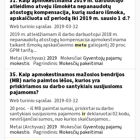
31. Kaip apmokestinama 2019 m. darbuotojo
atleidimo atveju išmokėta nepanaudotų
atostogų kompensacija, kurią sudaro išmoka,
apskaičiuota už periodą iki 2019 m. sausio 1 d.?
Web turinio sąrašas
2019-03-12
2019 m. atleidžiamam iš darbo darbuotojui 2018 m.
nepanaudotų atostogų kompensacija apmokestinama
taikant išmokų apskaičiavimo
metu
galiojantį 20 proc.
GPM tarifą....
Metai (Archyvas):
2019
Mokesčiai:
Gyventojų pajamų
mokestis
Pagrindinis:
Mokesčių pakeitimai
35. Kaip apmokestinamos mažosios bendrijos
(MB) nario paimtos lėšos, kurios yra
priskiriamos su darbo santykiais susijusioms
pajamoms?
Web turinio sąrašas
2019-03-12
20 proc. - iš MB paimtai sumai, priskirtai su darbo
santykiais susijusioms pajamoms
ir
deklaruotai 02 kodu,
neviršijančiai sumos, nuo kurios skaičiuojamos...
Metai (Archyvas):
2019
Mokesčiai:
Gyventojų pajamų
mokestis
Pagrindinis:
Mokesčių pakeitimai