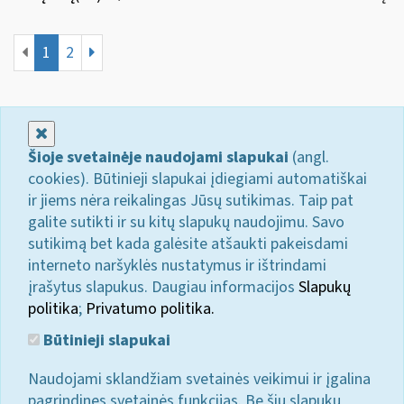
1
2
Uždaryti
Šioje svetainėje naudojami slapukai
(angl.
cookies). Būtinieji slapukai įdiegiami automatiškai
ir jiems nėra reikalingas Jūsų sutikimas. Taip pat
galite sutikti ir su kitų slapukų naudojimu. Savo
sutikimą bet kada galėsite atšaukti pakeisdami
interneto naršyklės nustatymus ir ištrindami
įrašytus slapukus. Daugiau informacijos
Slapukų
politika
;
Privatumo politika.
Būtinieji slapukai
Naudojami sklandžiam svetainės veikimui ir įgalina
pagrindines svetainės funkcijas. Be šių slapukų