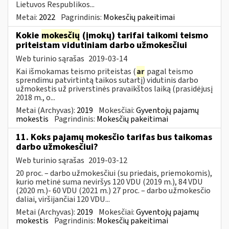
Lietuvos Respublikos...
Metai:
2022
Pagrindinis:
Mokesčių pakeitimai
Kokie
mokesčių
(įmokų) tarifai taikomi teismo
priteistam vidutiniam darbo užmokesčiui
Web turinio sąrašas
2019-03-14
Kai išmokamas teismo priteistas (
ar
pagal teismo
sprendimu patvirtintą taikos sutartį) vidutinis darbo
užmokestis už priverstinės pravaikštos laiką (prasidėjusį
2018 m., o...
Metai (Archyvas):
2019
Mokesčiai:
Gyventojų pajamų
mokestis
Pagrindinis:
Mokesčių pakeitimai
11. Koks pajamų mokesčio tarifas bus taikomas
darbo užmokesčiui?
Web turinio sąrašas
2019-03-12
20 proc. – darbo užmokesčiui (su priedais, priemokomis),
kurio metinė suma neviršys 120 VDU (2019 m.), 84 VDU
(2020 m.)- 60 VDU (2021 m.) 27 proc. – darbo užmokesčio
daliai, viršijančiai 120 VDU...
Metai (Archyvas):
2019
Mokesčiai:
Gyventojų pajamų
mokestis
Pagrindinis:
Mokesčių pakeitimai