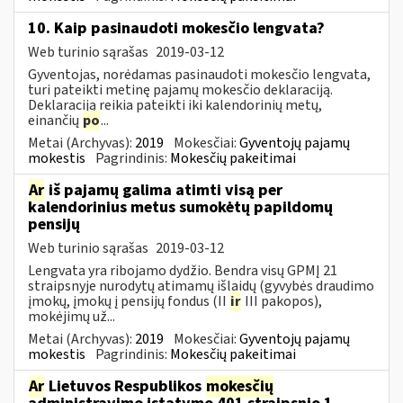
10. Kaip pasinaudoti mokesčio lengvata?
Web turinio sąrašas
2019-03-12
Gyventojas, norėdamas pasinaudoti mokesčio lengvata,
turi pateikti metinę pajamų mokesčio deklaraciją.
Deklaraciją reikia pateikti iki kalendorinių metų,
einančių
po
...
Metai (Archyvas):
2019
Mokesčiai:
Gyventojų pajamų
mokestis
Pagrindinis:
Mokesčių pakeitimai
Ar
iš pajamų galima atimti visą per
kalendorinius metus sumokėtų papildomų
pensijų
Web turinio sąrašas
2019-03-12
Lengvata yra ribojamo dydžio. Bendra visų GPMĮ 21
straipsnyje nurodytų atimamų išlaidų (gyvybės draudimo
įmokų, įmokų į pensijų fondus (II
ir
III pakopos),
mokėjimų už...
Metai (Archyvas):
2019
Mokesčiai:
Gyventojų pajamų
mokestis
Pagrindinis:
Mokesčių pakeitimai
Ar
Lietuvos Respublikos
mokesčių