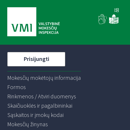
Prisijungti
Mokesčių mokėtojų informacija
Formos
Rinkmenos / Atviri duomenys
Skaičiuoklės ir pagalbininkai
Sąskaitos ir įmokų kodai
Mokesčių žinynas