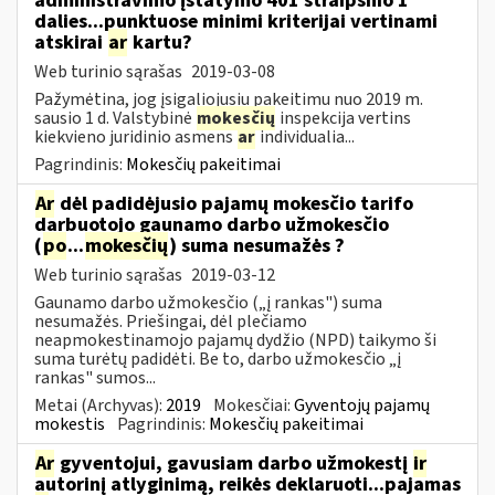
administravimo įstatymo 401 straipsnio 1
dalies...punktuose minimi kriterijai vertinami
atskirai
ar
kartu?
Web turinio sąrašas
2019-03-08
Pažymėtina, jog įsigaliojusiu pakeitimu nuo 2019 m.
sausio 1 d. Valstybinė
mokesčių
inspekcija vertins
kiekvieno juridinio asmens
ar
individualia...
Pagrindinis:
Mokesčių pakeitimai
Ar
dėl padidėjusio pajamų mokesčio tarifo
darbuotojo gaunamo darbo užmokesčio
(
po
...
mokesčių
) suma nesumažės ?
Web turinio sąrašas
2019-03-12
Gaunamo darbo užmokesčio („į rankas") suma
nesumažės. Priešingai, dėl plečiamo
neapmokestinamojo pajamų dydžio (NPD) taikymo ši
suma turėtų padidėti. Be to, darbo užmokesčio „į
rankas" sumos...
Metai (Archyvas):
2019
Mokesčiai:
Gyventojų pajamų
mokestis
Pagrindinis:
Mokesčių pakeitimai
Ar
gyventojui, gavusiam darbo užmokestį
ir
autorinį atlyginimą, reikės deklaruoti...pajamas