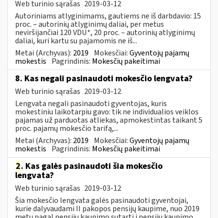
Web turinio sąrašas
2019-03-12
Autoriniams atlyginimams, gautiems ne iš darbdavio: 15
proc. – autorinių atlyginimų daliai, per metus
neviršijančiai 120 VDU*, 20 proc. – autorinių atlyginimų
daliai, kuri kartu su pajamomis ne iš...
Metai (Archyvas):
2019
Mokesčiai:
Gyventojų pajamų
mokestis
Pagrindinis:
Mokesčių pakeitimai
8. Kas negali pasinaudoti mokesčio lengvata?
Web turinio sąrašas
2019-03-12
Lengvata negali pasinaudoti gyventojas, kuris
mokestiniu laikotarpiu gavo: tik ne individualios veiklos
pajamas už parduotas atliekas, apmokestintas taikant 5
proc. pajamų mokesčio tarifą,...
Metai (Archyvas):
2019
Mokesčiai:
Gyventojų pajamų
mokestis
Pagrindinis:
Mokesčių pakeitimai
2
. Kas galės pasinaudoti šia mokesčio
lengvata?
Web turinio sąrašas
2019-03-12
Šia mokesčio lengvata galės pasinaudoti gyventojai,
kurie dalyvaudami II pakopos pensijų kaupime, nuo 2019
metų pagal pensijų kaupimo sutartį į pensijų kaupimo