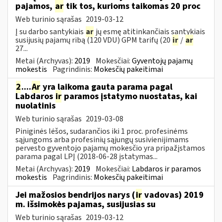
pajamos,
ar
tik tos, kurioms taikomas 20 proc
Web turinio sąrašas
2019-03-12
Į su darbo santykiais
ar
jų esmę atitinkančiais santykiais
susijusių pajamų ribą (120 VDU) GPM tarifų (20
ir
/
ar
27...
Metai (Archyvas):
2019
Mokesčiai:
Gyventojų pajamų
mokestis
Pagrindinis:
Mokesčių pakeitimai
2
....
Ar
yra laikoma gauta parama pagal
Labdaros
ir
paramos įstatymo nuostatas, kai
nuolatinis
Web turinio sąrašas
2019-03-08
Piniginės lėšos, sudarančios iki 1 proc. profesinėms
sąjungoms arba profesinių sąjungų susivienijimams
pervesto gyventojo pajamų mokesčio yra pripažįstamos
parama pagal LPĮ (2018-06-28 įstatymas...
Metai (Archyvas):
2019
Mokesčiai:
Labdaros ir paramos
mokestis
Pagrindinis:
Mokesčių pakeitimai
Jei mažosios bendrijos narys (
ir
vadovas) 2019
m. išsimokės pajamas, susijusias su
Web turinio sąrašas
2019-03-12