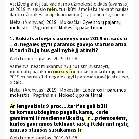
Atsižvelgiant į tai, kad darbo užmokesčio dalis (avansas)
už 2019 m. sausio
mėn
. turi būti išmokėta taikant naujas
darbo užmokesčio apskaičiavimo (t. y. padidinta, sausio...
Metai (Archyvas):
2019
Mokesčiai:
Gyventojų pajamų
mokestis
Pagrindinis:
Mokesčių pakeitimai
1. Kokiais atvejais asmenys nuo 2019 m. sausio
1 d. negalės įgyti paramos gavėjo statuso arba
iš turinčiųjų bus galimybė jį atimti?
Web turinio sąrašas
2019-03-08
Asmenys, neatitinkantys MAĮ 401 str. nustatytų
minimalių patikimo
mokesčių
mokėtojo kriterijų, nuo
2019 m. sausio 1 d. negalės įgyti paramos gavėjo statuso,
o tais...
Metai (Archyvas):
2019
Mokesčiai:
Labdaros ir paramos
mokestis
Pagrindinis:
Mokesčių pakeitimai
Ar
lengvatinis 9 proc....tarifas gali būti
taikomas uždegimo pagaliukams, kurie
gaminami iš medienos likučių,
ir
...priemonėms,
kurios gaunamos tekinant rąstą (tekinant rąstą
gautas plaušas susukamas
ir
Web turinio sąrašas
2019-03-08