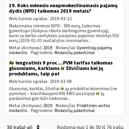
19. Koks mėnesio neapmokestinamasis pajamų
dydis (NPD) taikomas 2019 metais?
Web turinio sąrašas
2019-03-12
Maksimalus mėnesio NPD - 300 eurų, taikomas
gyventojui (išskyrus riboto darbingumo gyventoją),
kurio su darbo santykiais susijusios pajamos neviršys 555
eurų (2019-01-01 nustatytos minimalios...
Metai (Archyvas):
2019
Mokesčiai:
Gyventojų pajamų
mokestis
Pagrindinis:
Mokesčių pakeitimai
Ar
lengvatinis 9 proc....PVM tarifas taikomas
gluosniams, karklams
ir
žilvičiams bei jų
produktams, taip pat
Web turinio sąrašas
2019-03-08
Gluosniai, karklai, žilvičiai
ir
jų produktai kūrenimui (ne
pynimui) – klasifikuojami KN 4401 pozicijoje
ir
jų
pardavimui gali būti taikomas...
Metai (Archyvas):
2019
Mokesčiai:
Pridėtinės vertės
mokestis
Pagrindinis:
Mokesčių pakeitimai
50 Įrašų(-ai)
Rodoma nuo 1 iki 50 iš 76 irašų.