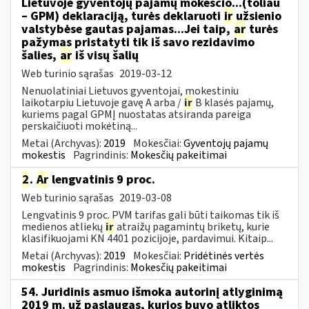
Lietuvoje gyventojų pajamų mokesčio...(toliau
– GPM) deklaraciją, turės deklaruoti
ir
užsienio
valstybėse gautas pajamas...Jei taip,
ar
turės
pažymas pristatyti tik iš savo rezidavimo
šalies,
ar
iš visų šalių
Web turinio sąrašas
2019-03-12
Nenuolatiniai Lietuvos gyventojai, mokestiniu
laikotarpiu Lietuvoje gavę A arba /
ir
B klasės pajamų,
kuriems pagal GPMĮ nuostatas atsiranda pareiga
perskaičiuoti mokėtiną...
Metai (Archyvas):
2019
Mokesčiai:
Gyventojų pajamų
mokestis
Pagrindinis:
Mokesčių pakeitimai
2
.
Ar
lengvatinis 9 proc.
Web turinio sąrašas
2019-03-08
Lengvatinis 9 proc. PVM tarifas gali būti taikomas tik iš
medienos atliekų
ir
atraižų pagamintų briketų, kurie
klasifikuojami KN 4401 pozicijoje, pardavimui. Kitaip...
Metai (Archyvas):
2019
Mokesčiai:
Pridėtinės vertės
mokestis
Pagrindinis:
Mokesčių pakeitimai
54. Juridinis asmuo išmoka autorinį atlyginimą
2019 m. už paslaugas, kurios buvo atliktos