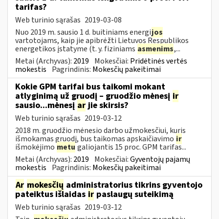
tarifas?
Web turinio sąrašas
2019-03-08
Nuo 2019 m. sausio 1 d. buitiniams energi
jos
vartotojams, kaip jie apibrėžti Lietuvos Respublikos
energetikos įstatyme (t. y. fiziniams
asmenims
,...
Metai (Archyvas):
2019
Mokesčiai:
Pridėtinės vertės
mokestis
Pagrindinis:
Mokesčių pakeitimai
Kokie GPM tarifai bus taikomi mokant
atlyginimą už gruodį – gruodžio mėnesį
ir
sausio...mėnesį
ar
jie skirsis?
Web turinio sąrašas
2019-03-12
2018 m. gruodžio mėnesio darbo užmokesčiui, kuris
išmokamas gruodį, bus taikomas apskaičiavimo
ir
išmokėjimo
metu
galiojantis 15 proc. GPM tarifas...
Metai (Archyvas):
2019
Mokesčiai:
Gyventojų pajamų
mokestis
Pagrindinis:
Mokesčių pakeitimai
Ar
mokesčių
administratorius tikrins gyventojo
pateiktus išlaidas
ir
paslaugų suteikimą
Web turinio sąrašas
2019-03-12