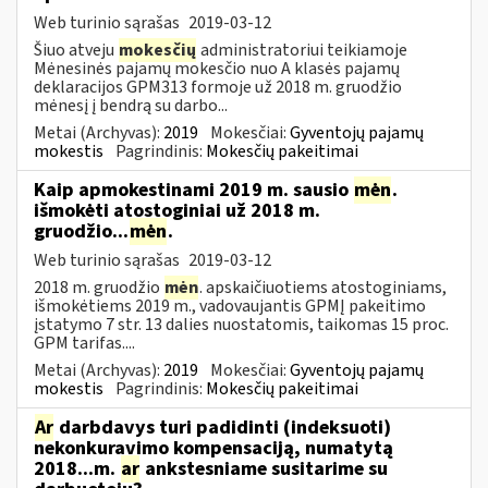
Web turinio sąrašas
2019-03-12
Šiuo atveju
mokesčių
administratoriui teikiamoje
Mėnesinės pajamų mokesčio nuo A klasės pajamų
deklaracijos GPM313 formoje už 2018 m. gruodžio
mėnesį į bendrą su darbo...
Metai (Archyvas):
2019
Mokesčiai:
Gyventojų pajamų
mokestis
Pagrindinis:
Mokesčių pakeitimai
Kaip apmokestinami 2019 m. sausio
mėn
.
išmokėti atostoginiai už 2018 m.
gruodžio...
mėn
.
Web turinio sąrašas
2019-03-12
2018 m. gruodžio
mėn
. apskaičiuotiems atostoginiams,
išmokėtiems 2019 m., vadovaujantis GPMĮ pakeitimo
įstatymo 7 str. 13 dalies nuostatomis, taikomas 15 proc.
GPM tarifas....
Metai (Archyvas):
2019
Mokesčiai:
Gyventojų pajamų
mokestis
Pagrindinis:
Mokesčių pakeitimai
Ar
darbdavys turi padidinti (indeksuoti)
nekonkuravimo kompensaciją, numatytą
2018...m.
ar
ankstesniame susitarime su