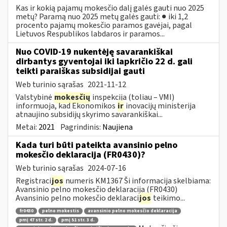
Kas ir kokią pajamų mokesčio dalį galės gauti nuo 2025
metų? Paramą nuo 2025 metų galės gauti: ● iki 1,2
procento pajamų mokesčio paramos gavėjai, pagal
Lietuvos Respublikos labdaros ir paramos...
Nuo COVID-19 nukentėję savarankiškai
dirbantys gyventojai iki lapkričio 22 d. gali
teikti paraiškas subsidijai gauti
Web turinio sąrašas
2021-11-12
Valstybinė
mokesčių
inspekcija (toliau – VMI)
informuoja, kad Ekonomikos
ir
inovacijų ministerija
atnaujino subsidijų skyrimo savarankiškai...
Metai:
2021
Pagrindinis:
Naujiena
Kada turi būti pateikta avansinio pelno
mokesčio deklaracija (FR0430)?
Web turinio sąrašas
2024-07-16
Registraci
jos
numeris KM1367 Ši informacija skelbiama:
Avansinio pelno mokesčio deklaracija (FR0430)
Avansinio pelno mokesčio deklaraci
jos
teikimo...
fr0430
pelno mokestis
avansinio pelno mokesčio deklaracija
pmį 47 str. 2 d.
pmį 51 str. 3 d.