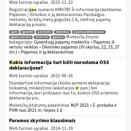
Web turinio sąrašas
2023-11-22
Registraci
jos
numeris KM0785 Ši informacija skelbiama:
Pajamos / išmokos ir jų deklaravimas Pasibaigus
metams, iki kitų metų gegužės 1 d., metinę pajamų
deklaraciją privalo...
gpm
gpm308
partneris
ūkininkas
pajamų deklaravimas
Mokesčių žinyno
gpmį 2 str 33 d
27 str 4 d
gpm311
kategorijos:
Gyventojų pajamų mokestis » Pajamos iš
verslo/ veiklos » Ūkininko pajamos (IV skyrius, 22, 23, 27
str.) » Pajamos ir jų deklaravimas
Kokia
informacija turi būti nurodoma OSS
deklaracijose?
Web turinio sąrašas
2021-06-16
Standartinė informacija (kokio asmens deklaracija
teikiama, mokestinis laikotarpis
ir
pan.) bei
informacija, kuri priklauso nuo to, kokios OSS schemos
deklaracija yra...
Mokesčių įstatymų pakeitimai:
MĮP 2021 » E-prekyba ir
PVM nuo 2021 m. liepos 1 d.
Paramos skyrimo klausimais
Web turinio sąrašas
2024-11-19