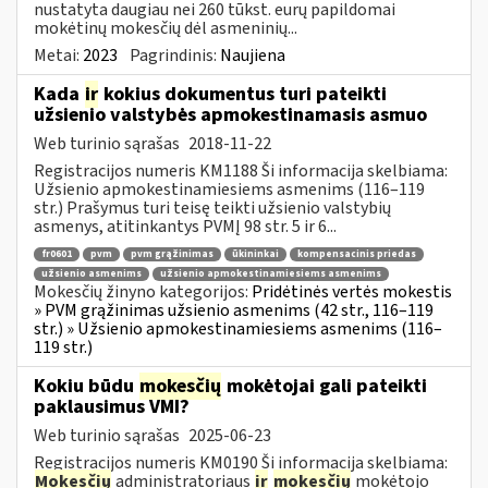
nustatyta daugiau nei 260 tūkst. eurų papildomai
mokėtinų mokesčių dėl asmeninių...
Metai:
2023
Pagrindinis:
Naujiena
Kada
ir
kokius dokumentus turi pateikti
užsienio valstybės apmokestinamasis asmuo
Web turinio sąrašas
2018-11-22
Registracijos numeris KM1188 Ši informacija skelbiama:
Užsienio apmokestinamiesiems asmenims (116–119
str.) Prašymus turi teisę teikti užsienio valstybių
asmenys, atitinkantys PVMĮ 98 str. 5 ir 6...
fr0601
pvm
pvm grąžinimas
ūkininkai
kompensacinis priedas
užsienio asmenims
užsienio apmokestinamiesiems asmenims
Mokesčių žinyno kategorijos:
Pridėtinės vertės mokestis
» PVM grąžinimas užsienio asmenims (42 str., 116–119
str.) » Užsienio apmokestinamiesiems asmenims (116–
119 str.)
Kokiu būdu
mokesčių
mokėtojai gali pateikti
paklausimus VMI?
Web turinio sąrašas
2025-06-23
Registracijos numeris KM0190 Ši informacija skelbiama:
Mokesčių
administratoriaus
ir
mokesčių
mokėtojo