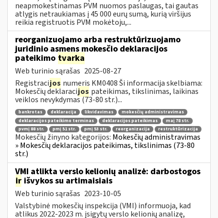
neapmokestinamas PVM nuomos paslaugas, tai gautas
atlygis netraukiamas į 45 000 eurų sumą, kurią viršijus
reikia registruotis PVM mokėtoju,...
reorganizuojamo arba restruktūrizuojamo
juridinio asmens mokesčio deklaracijos
pateikimo
tvarka
Web turinio sąrašas
2025-08-27
Registraci
jos
numeris KM0408 Ši informacija skelbiama:
Mokesčių deklaraci
jos
pateikimas, tikslinimas, laikinas
veiklos nevykdymas (73-80 str.)...
bankrotas
deklaracija
likvidavimas
mokesčių administravimas
deklaracijos pateikimo terminas
deklaracijos pateikimas
maį 78 str.
pvmį 88 str.
pmį 51 str.
pmį 53 str.
reorganizacija
restruktūrizacija
Mokesčių žinyno kategorijos:
Mokesčių administravimas
» Mokesčių deklaracijos pateikimas, tikslinimas (73-80
str.)
VMI atlikta verslo kelionių analizė: darbostogos
ir
išvykos su artimaisiais
Web turinio sąrašas
2023-10-05
Valstybinė mokesčių inspekcija (VMI) informuoja, kad
atlikus 2022-2023 m. įsigytų verslo kelionių analizę,