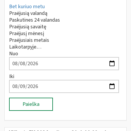
Bet kuriuo metu
Praėjusią valandą
Paskutines 24 valandas
Praėjusią savaitę
Praėjusį mėnesį
Praėjusiais metais
Laikotarpyje…
Nuo
Iki
Paieška