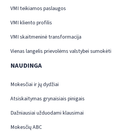
VMI teikiamos paslaugos
VMI kliento profilis
VMI skaitmeninė transformacija
Vienas langelis prievolėms valstybei sumokėti
NAUDINGA
Mokesčiai ir jų dydžiai
Atsiskaitymas grynaisiais pinigais
Dažniausiai užduodami klausimai
Mokesčių ABC