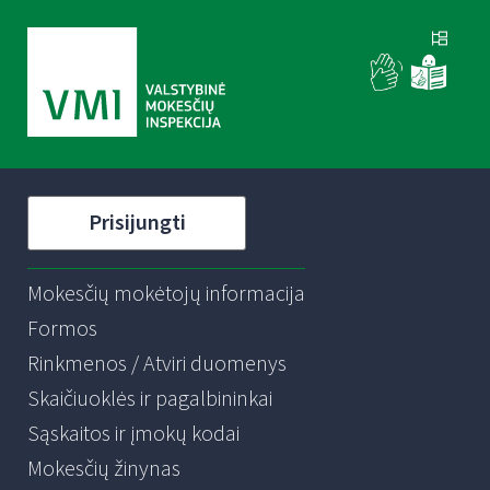
Prisijungti
Mokesčių mokėtojų informacija
Formos
Rinkmenos / Atviri duomenys
Skaičiuoklės ir pagalbininkai
Sąskaitos ir įmokų kodai
Mokesčių žinynas