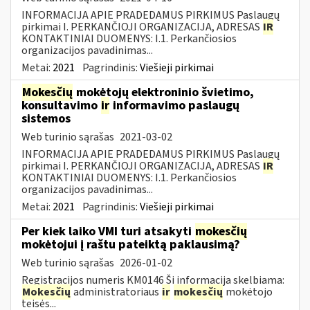
INFORMACIJA APIE PRADEDAMUS PIRKIMUS Paslaugų
pirkimai I. PERKANČIOJI ORGANIZACIJA, ADRESAS
IR
KONTAKTINIAI DUOMENYS: I.1. Perkančiosios
organizacijos pavadinimas...
Metai:
2021
Pagrindinis:
Viešieji pirkimai
Mokesčių
mokėtojų elektroninio švietimo,
konsultavimo
ir
informavimo paslaugų
sistemos
Web turinio sąrašas
2021-03-02
INFORMACIJA APIE PRADEDAMUS PIRKIMUS Paslaugų
pirkimai I. PERKANČIOJI ORGANIZACIJA, ADRESAS
IR
KONTAKTINIAI DUOMENYS: I.1. Perkančiosios
organizacijos pavadinimas...
Metai:
2021
Pagrindinis:
Viešieji pirkimai
Per kiek laiko VMI turi atsakyti
mokesčių
mokėtojui į raštu pateiktą paklausimą?
Web turinio sąrašas
2026-01-02
Registracijos numeris KM0146 Ši informacija skelbiama:
Mokesčių
administratoriaus
ir
mokesčių
mokėtojo
teisės...