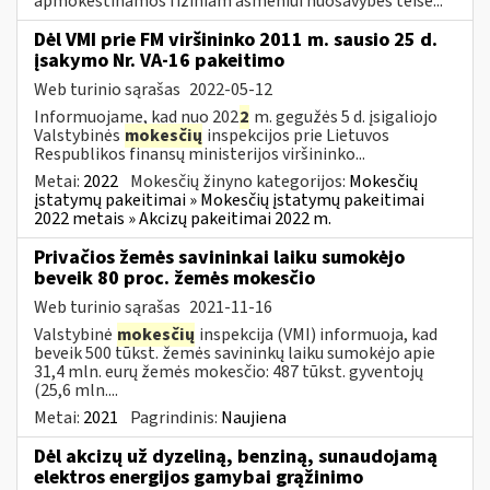
apmokestinamos fiziniam asmeniui nuosavybės teise...
Dėl VMI prie FM viršininko 2011 m. sausio 25 d.
įsakymo Nr. VA-16 pakeitimo
Web turinio sąrašas
2022-05-12
Informuojame, kad nuo 202
2
m. gegužės 5 d. įsigaliojo
Valstybinės
mokesčių
inspekcijos prie Lietuvos
Respublikos finansų ministerijos viršininko...
Metai:
2022
Mokesčių žinyno kategorijos:
Mokesčių
įstatymų pakeitimai » Mokesčių įstatymų pakeitimai
2022 metais » Akcizų pakeitimai 2022 m.
Privačios žemės savininkai laiku sumokėjo
beveik 80 proc. žemės mokesčio
Web turinio sąrašas
2021-11-16
Valstybinė
mokesčių
inspekcija (VMI) informuoja, kad
beveik 500 tūkst. žemės savininkų laiku sumokėjo apie
31,4 mln. eurų žemės mokesčio: 487 tūkst. gyventojų
(25,6 mln....
Metai:
2021
Pagrindinis:
Naujiena
Dėl akcizų už dyzeliną, benziną, sunaudojamą
elektros energijos gamybai grąžinimo