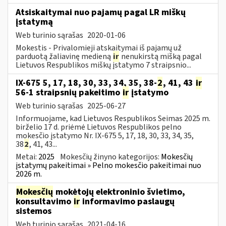
Atsiskaitymai nuo pajamų pagal LR miškų
įstatymą
Web turinio sąrašas
2020-01-06
Mokestis - Privalomieji atskaitymai iš pajamų už
parduotą žaliavinę medieną
ir
nenukirstą mišką pagal
Lietuvos Respublikos miškų įstatymo 7 straipsnio...
IX-675 5, 17, 18, 30, 33, 34, 35, 38-
2
, 41, 43
ir
56-1 straipsnių pakeitimo
ir
įstatymo
Web turinio sąrašas
2025-06-27
Informuojame, kad Lietuvos Respublikos Seimas 2025 m.
birželio 17 d. priėmė Lietuvos Respublikos pelno
mokesčio įstatymo Nr. IX-675 5, 17, 18, 30, 33, 34, 35,
38
2
, 41, 43...
Metai:
2025
Mokesčių žinyno kategorijos:
Mokesčių
įstatymų pakeitimai » Pelno mokesčio pakeitimai nuo
2026 m.
Mokesčių
mokėtojų elektroninio švietimo,
konsultavimo
ir
informavimo paslaugų
sistemos
Web turinio sąrašas
2021-04-16