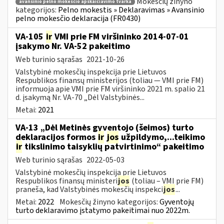
Mokesčių žinyno
avansinio pelno mokesčio apskaičiavimo tvarka
kategorijos:
Pelno mokestis » Deklaravimas » Avansinio
pelno mokesčio deklaracija (FR0430)
VA-105
ir
VMI prie FM viršininko 2014-07-01
įsakymo Nr. VA-52 pakeitimo
Web turinio sąrašas
2021-10-26
Valstybinė mokesčių inspekcija prie Lietuvos
Respublikos finansų ministerijos (toliau ― VMI prie FM)
informuoja apie VMI prie FM viršininko 2021 m. spalio 21
d. įsakymą Nr. VA-70 „Dėl Valstybinės...
Metai:
2021
VA-13 „Dėl Metinės gyventojo (šeimos) turto
deklaracijos formos
ir
jos
užpildymo,...teikimo
ir
tikslinimo taisyklių patvirtinimo“ pakeitimo
Web turinio sąrašas
2022-05-03
Valstybinė mokesčių inspekcija prie Lietuvos
Respublikos finansų ministeri
jos
(toliau – VMI prie FM)
praneša, kad Valstybinės mokesčių inspekci
jos
...
Metai:
2022
Mokesčių žinyno kategorijos:
Gyventojų
turto deklaravimo įstatymo pakeitimai nuo 2022m.