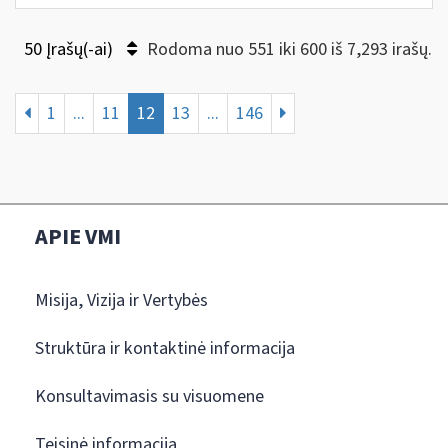
50 Įrašų(-ai)
Rodoma nuo 551 iki 600 iš 7,293 irašų.
1
...
11
12
13
...
146
APIE VMI
Misija, Vizija ir Vertybės
Struktūra ir kontaktinė informacija
Konsultavimasis su visuomene
Teisinė informacija