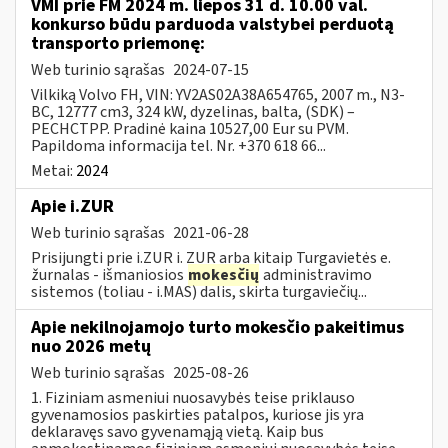
VMI prie FM 2024 m. liepos 31 d. 10.00 val.
konkurso būdu parduoda valstybei perduotą
transporto priemonę:
Web turinio sąrašas
2024-07-15
Vilkiką Volvo FH, VIN: YV2AS02A38A654765, 2007 m., N3-
BC, 12777 cm3, 324 kW, dyzelinas, balta, (SDK) –
PECHCTPP. Pradinė kaina 10527,00 Eur su PVM.
Papildoma informacija tel. Nr. +370 618 66...
Metai:
2024
Apie i.ZUR
Web turinio sąrašas
2021-06-28
Prisijungti prie i.ZUR i. ZUR arba kitaip Turgavietės e.
žurnalas - išmaniosios
mokesčių
administravimo
sistemos (toliau - i.MAS) dalis, skirta turgaviečių...
Apie nekilnojamojo turto mokesčio pakeitimus
nuo 2026 metų
Web turinio sąrašas
2025-08-26
1. Fiziniam asmeniui nuosavybės teise priklauso
gyvenamosios paskirties patalpos, kuriose jis yra
deklaravęs savo gyvenamąją vietą. Kaip bus