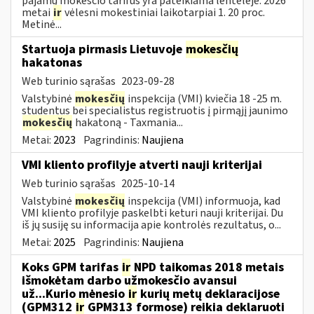
pajamų mokesčio tarifus yra pateikiama lentelėje: 2026
metai
ir
vėlesni mokestiniai laikotarpiai 1. 20 proc.
Metinė...
Startuoja pirmasis Lietuvoje
mokesčių
hakatonas
Web turinio sąrašas
2023-09-28
Valstybinė
mokesčių
inspekcija (VMI) kviečia 18 -25 m.
studentus bei specialistus registruotis į pirmąjį jaunimo
mokesčių
hakatoną - Taxmania...
Metai:
2023
Pagrindinis:
Naujiena
VMI kliento profilyje atverti nauji kriterijai
Web turinio sąrašas
2025-10-14
Valstybinė
mokesčių
inspekcija (VMI) informuoja, kad
VMI kliento profilyje paskelbti keturi nauji kriterijai. Du
iš jų susiję su informacija apie kontrolės rezultatus, o...
Metai:
2025
Pagrindinis:
Naujiena
Koks GPM tarifas
ir
NPD taikomas 2018 metais
išmokėtam darbo užmokesčio avansui
už...Kurio mėnesio
ir
kurių metų deklaracijose
(GPM312
ir
GPM313 formose) reikia deklaruoti