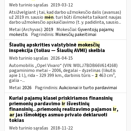
Web turinio sąrašas
2019-03-12
Atsižvelgiant į tai, kad darbo užmokesčio dalis (avansas)
už 2019 m. sausio
mėn
. turi būti išmokėta taikant naujas
darbo užmokesčio apskaičiavimo (t. y. padidinta, sausio...
Metai (Archyvas):
2019
Mokesčiai:
Gyventojų pajamų
mokestis
Pagrindinis:
Mokesčių pakeitimai
Šiaulių apskrities valstybinė
mokesčių
inspekcija (toliau — Šiaulių AVMI) skelbia
Web turinio sąrašas
2026-04-15
Automobilis „Opel Vivaro“ (VIN: W0LJ7BDB66V614168)
pagaminimo metai – 2006, degalai – dyzelinas (likutis
apie 1 l.), rida – 329 399 km., darbinis tūris –
2
463 cm³,
galia –...
Metai:
2026
Pagrindinis:
Aukcionai ir turto pardavimai
Kuriai pajamų klasei priskiriamos finansinių
priemonių pardavimo
ir
išvestinių
finansinių...priemonių realizavimo pajamos
ir
,
ar
jas išmokėjęs asmuo privalo deklaruoti
tokias
Web turinio sąrašas
2018-11-22