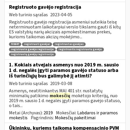
Registruoto gavėjo registracija
Web turinio sąrašas
2023-04-05
Registruoto gavėjo registracija asmeniui suteikia teisę
neterminuotam laikotarpiui verslo tikslams gauti iš kitų
ES valstybių narių akcizais apmokestinamas prekes,
kurioms taikomas akcizų mokėjimo...
fr0647
registruoti gavėjai
registruotas gavėjas
registruoto gavėjo registracija
registruotis registruotu gavėju
registruotų gavėjų registracija
1. Kokiais atvejais asmenys nuo 2019 m. sausio
1 d. negalės įgyti paramos gavėjo statuso arba
iš turinčiųjų bus galimybė jį atimti?
Web turinio sąrašas
2019-03-08
Asmenys, neatitinkantys MAĮ 401 str. nustatytų
minimalių patikimo
mokesčių
mokėtojo kriterijų, nuo
2019 m. sausio 1 d. negalės įgyti paramos gavėjo statuso,
o tais...
Metai (Archyvas):
2019
Mokesčiai:
Labdaros ir paramos
mokestis
Pagrindinis:
Mokesčių pakeitimai
Ūkininkų, kuriems taikoma kompensacinio PVM