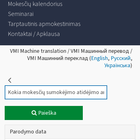
Mokesčių kalendorius
Seminarai
Tarptautinis apmokestinimas
Kontaktai / Apklausa
VMI Machine translation / VMI Машинный перевод /
VMI Машинний переклад (
English
,
Русский
,
Українська
)
Paieška
Parodymo data