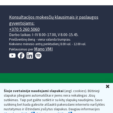
Konsultacijos mokesčių klausimais ir paslaugos
gyventojams:
+370 5 260 5060
Darbo laikas: I-IV 8.00-17.00, V 8.00-15.45.
Prieššventinę dieną - viena valanda trumpiau.
Kiekvieno mėnesio antrą penktadienį 8.00 val. - 12.00 val.
Mano VMI
Paklausimas per
Valstybinė mokesčių inspekcija prie Lietuvos
U
Respublikos finansų ministerijos
Šioje svetainėje naudojami slapukai
(angl. cookies). Būtinieji
slapukai įdiegiami automatiškai ir jiems nėra reikalingas Jūsų
Biudžetinė įstaiga. Juridinio asmens kodas — 188659752,
sutikimas. Taip pat galite sutikti ir su kitų slapukų naudojimu. Savo
adresas: Vasario 16-osios g. 14, 01107 Vilnius, Lietuva, el.paštas:
sutikimą bet kada galėsite atšaukti pakeisdami interneto naršyklės
vmi@vmi.lt
, E. pristatymo dėžutės adresas 188659752
nustatymus ir ištrindami įrašytus slapukus. Daugiau informacijos
Duomenys apie Valstybinę mokesčių inspekciją prie Lietuvos