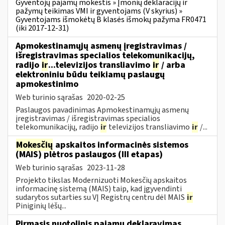
Gyventojų pajamų mokestis » Įmonių deklaracijų ir
pažymų teikimas VMI ir gyventojams (V skyrius) »
Gyventojams išmokėtų B klasės išmokų pažyma FR0471
(iki 2017-12-31)
Apmokestinamųjų asmenų įregistravimas /
išregistravimas specialios telekomunikacijų,
radijo
ir
...televizijos transliavimo
ir
/ arba
elektroniniu būdu teikiamų paslaugų
apmokestinimo
Web turinio sąrašas
2020-02-25
Paslaugos pavadinimas Apmokestinamųjų asmenų
įregistravimas / išregistravimas specialios
telekomunikacijų, radijo
ir
televizijos transliavimo
ir
/...
Mokesčių
apskaitos informacinės sistemos
(MAIS) plėtros paslaugos (III etapas)
Web turinio sąrašas
2023-11-28
Projekto tikslas Modernizuoti Mokesčių apskaitos
informacinę sistemą (MAIS) taip, kad įgyvendinti
sudarytos sutarties su VĮ Registrų centru dėl MAIS
ir
Piniginių lėšų...
Pirmasis nuotolinis pajamų deklaravimas