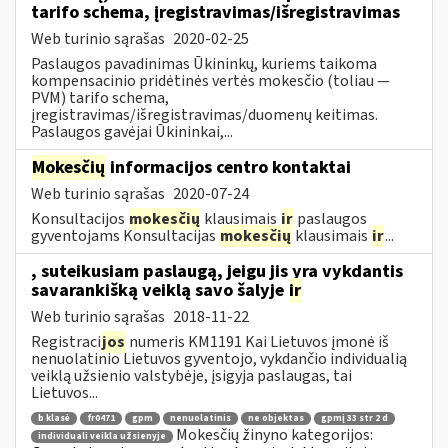
tarifo schema, įregistravimas/išregistravimas
Web turinio sąrašas
2020-02-25
Paslaugos pavadinimas Ūkininkų, kuriems taikoma
kompensacinio pridėtinės vertės mokesčio (toliau —
PVM) tarifo schema,
įregistravimas/išregistravimas/duomenų keitimas.
Paslaugos gavėjai Ūkininkai,...
Mokesčių
informacijos centro kontaktai
Web turinio sąrašas
2020-07-24
Konsultacijos
mokesčių
klausimais
ir
paslaugos
gyventojams Konsultacijas
mokesčių
klausimais
ir
...
, suteikusiam paslaugą, jeigu jis yra vykdantis
savarankišką veiklą savo šalyje
ir
Web turinio sąrašas
2018-11-22
Registraci
jos
numeris KM1191 Kai Lietuvos įmonė iš
nenuolatinio Lietuvos gyventojo, vykdančio individualią
veiklą užsienio valstybėje, įsigyja paslaugas, tai
Lietuvos...
b klasė
fr0471
gpm
nenuolatinis
ne objektas
gpmį 33 str 2 d
Mokesčių žinyno kategorijos:
individuali veikla užsienyje