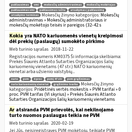
paklausimas
vmi
mokesčių administravimas
mokesčių mokėtojas
paklausimas vmi
paklausimas raštu
atsakymas į paklausimą
Mokesčių žinyno kategorijos:
Mokesčių
atsakymo terminas
administravimas » Mokesčių administratoriaus ir
mokesčių mokėtojo teisės ir pareigos (32-42 s
Kokia
yra NATO kariuomenės vienetų kreipimosi
dėl prekių (paslaugų) sumokėto pirkimo
Web turinio sąrašas
2018-11-22
Registracijos numeris KM0375 Ši informacija skelbiama:
Prekės Šiaurės Atlanto Sutarties Organizacijos šalių
kariuomenių vienetams (47 str.) NATO kariuomenių
vienetai arba užsienio valstybių...
nato
pvm
0 proc
pvmį 47 str
pvm grąžinimas
Mokesčių žinyno
nato kariuomenių vienetai
grąžinimo tvarka
kategorijos:
Pridėtinės vertės mokestis » PVM tarifai » 0
proc. PVM tarifas (VI skyrius) » Prekės Šiaurės Atlanto
Sutarties Organizacijos šalių kariuomenių vienetams
Ar
atsiranda PVM prievolės, kai nekilnojamo
turto nuomos paslaugas teikia ne PVM
Web turinio sąrašas
2020-02-19
Jei Jūs, neįsiregistravęs PVM mokėtoju, teikiate PVM