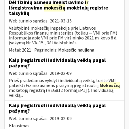
Dėl fizinių asmenų įregistravimo
ir
išregistravimo
mokesčių
mokėtojų registre
taisyklių
Web turinio sąrašas
2021-03-15
Valstybinė mokesčių inspekcija prie Lietuvos
Respublikos finansų ministerijos (toliau ― VMI prie FM)
informuoja apie VMI prie FM viršininko 2021 m. kovo 8 d.
įsakymą Nr. VA-15 „Dėl Valstybinės...
Metai:
2021
Pagrindinis:
Mokesčio naujiena
Kaip įregistruoti individualią veiklą pagal
pažymą?
Web turinio sąrašas
2019-02-09
Prieš pradėdamas vykdyti individualią veiklą, turite VMI
pateikti Fizinio asmens prašymą įregistruoti į
Mokesčių
mokėtojų registrą (REG812 forma[EP1] ). Individualią
veiklą...
Kaip įregistruoti individualią veiklą pagal
pažymą?
Web turinio sąrašas
2019-02-09
Klausimas