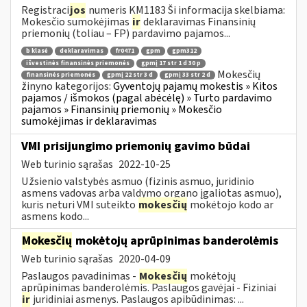
Registraci
jos
numeris KM1183 Ši informacija skelbiama:
Mokesčio sumokėjimas
ir
deklaravimas Finansinių
priemonių (toliau – FP) pardavimo pajamos...
b klasė
deklaravimas
fr0471
gpm
gpm312
išvestinės finansinės priemonės
gpmį 17 str 1 d 30 p
Mokesčių
finansinės priemonės
gpmį 22 str 3 d
gpmį 33 str 2 d
žinyno kategorijos:
Gyventojų pajamų mokestis » Kitos
pajamos / išmokos (pagal abėcėlę) » Turto pardavimo
pajamos » Finansinių priemonių » Mokesčio
sumokėjimas ir deklaravimas
VMI prisijungimo priemonių gavimo būdai
Web turinio sąrašas
2022-10-25
Užsienio valstybės asmuo (fizinis asmuo, juridinio
asmens vadovas arba valdymo organo įgaliotas asmuo),
kuris neturi VMI suteikto
mokesčių
mokėtojo kodo ar
asmens kodo...
Mokesčių
mokėtojų aprūpinimas banderolėmis
Web turinio sąrašas
2020-04-09
Paslaugos pavadinimas -
Mokesčių
mokėtojų
aprūpinimas banderolėmis. Paslaugos gavėjai - Fiziniai
ir
juridiniai asmenys. Paslaugos apibūdinimas: ...