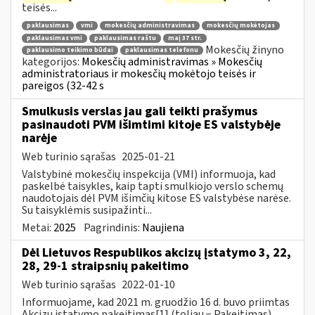
teisės...
paklausimas
vmi
mokesčių administravimas
mokesčių mokėtojas
paklausimas vmi
paklausimas raštu
maį 37 str.
Mokesčių žinyno
paklausimo teikimo būdai
paklausimas telefonu
kategorijos:
Mokesčių administravimas » Mokesčių
administratoriaus ir mokesčių mokėtojo teisės ir
pareigos (32-42 s
Smulkusis verslas jau gali teikti prašymus
pasinaudoti PVM išimtimi kitoje ES valstybėje
narėje
Web turinio sąrašas
2025-01-21
Valstybinė mokesčių inspekcija (VMI) informuoja, kad
paskelbė taisykles, kaip tapti smulkiojo verslo schemų
naudotojais dėl PVM išimčių kitose ES valstybėse narėse.
Su taisyklėmis susipažinti...
Metai:
2025
Pagrindinis:
Naujiena
Dėl Lietuvos Respublikos akcizų įstatymo 3, 22,
28, 29-1 straipsnių pakeitimo
Web turinio sąrašas
2022-01-10
Informuojame, kad 2021 m. gruodžio 16 d. buvo priimtas
Akcizų įstatymo pakeitimas[1] (toliau − Pakeitimas).