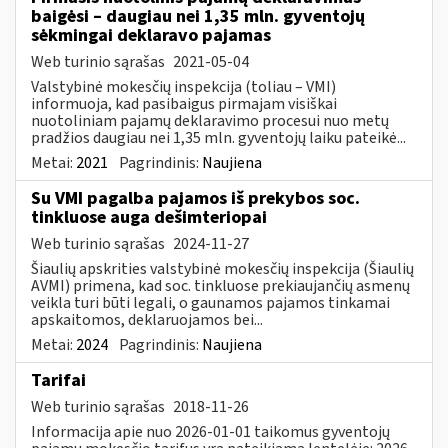
baigėsi – daugiau nei 1,35 mln. gyventojų
sėkmingai deklaravo pajamas
Web turinio sąrašas
2021-05-04
Valstybinė mokesčių inspekcija (toliau – VMI)
informuoja, kad pasibaigus pirmajam visiškai
nuotoliniam pajamų deklaravimo procesui nuo metų
pradžios daugiau nei 1,35 mln. gyventojų laiku pateikė...
Metai:
2021
Pagrindinis:
Naujiena
Su VMI pagalba pajamos iš prekybos soc.
tinkluose auga dešimteriopai
Web turinio sąrašas
2024-11-27
Šiaulių apskrities valstybinė mokesčių inspekcija (Šiaulių
AVMI) primena, kad soc. tinkluose prekiaujančių asmenų
veikla turi būti legali, o gaunamos pajamos tinkamai
apskaitomos, deklaruojamos bei...
Metai:
2024
Pagrindinis:
Naujiena
Tarifai
Web turinio sąrašas
2018-11-26
Informacija apie nuo 2026-01-01 taikomus gyventojų