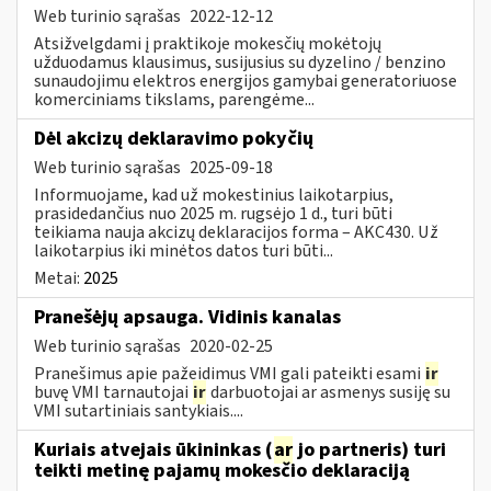
Web turinio sąrašas
2022-12-12
Atsižvelgdami į praktikoje mokesčių mokėtojų
užduodamus klausimus, susijusius su dyzelino / benzino
sunaudojimu elektros energijos gamybai generatoriuose
komerciniams tikslams, parengėme...
​​​​​​​Dėl akcizų deklaravimo pokyčių
Web turinio sąrašas
2025-09-18
Informuojame, kad už mokestinius laikotarpius,
prasidedančius nuo 2025 m. rugsėjo 1 d., turi būti
teikiama nauja akcizų deklaracijos forma – AKC430. Už
laikotarpius iki minėtos datos turi būti...
Metai:
2025
Pranešėjų apsauga. Vidinis kanalas
Web turinio sąrašas
2020-02-25
Pranešimus apie pažeidimus VMI gali pateikti esami
ir
buvę VMI tarnautojai
ir
darbuotojai ar asmenys susiję su
VMI sutartiniais santykiais....
Kuriais atvejais ūkininkas (
ar
jo partneris) turi
teikti metinę pajamų mokesčio deklaraciją