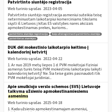
Patvirtinto siuntėjo registracija
Web turinio sąrašas
2023-04-05
Patvirtinto siuntėjo registracija asmeniui suteikia teisę
neterminuotam laikotarpiui komerciniams tikslams
siųsti iš Lietuvos į kitas ES valstybes nares akcizais
apmokestinamas prekes, kurioms...
patvirtinto siuntėjo registracija
kaip užsiregistruoti patvirtintu siuntėju
patvirtintas siuntėjas
DUK dėl mokestinio laikotarpio keitimo į
kalendorinį ketvirtį
Web turinio sąrašas
2022-04-22
1. Ar nuo 2019 metų liepos 1 d. PVM mokėtojai fiziniai
asmenys turės teisę PVM mokestiniu laikotarpiu laikyti
kalendorinį ketvirtį? Ne. Šia teise galės pasinaudoti tik
PVM mokėtojai juridiniai...
Apie smulkiojo verslo schemos (SVS) Lietuvoje
taikymą užsienio apmokestinamiesiems
asmenims
Web turinio sąrašas
2025-04-18
1. Kada užsienio apmokestinamajam asmeniui,