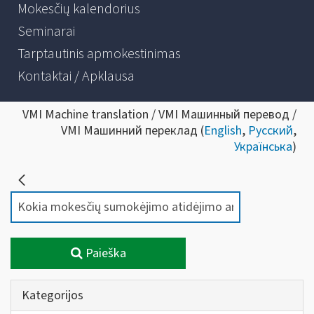
Mokesčių kalendorius
Seminarai
Tarptautinis apmokestinimas
Kontaktai / Apklausa
VMI Machine translation / VMI Машинный перевод /
VMI Машинний переклад (
English
,
Русский
,
Українська
)
Paieška
Kategorijos