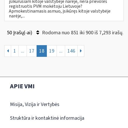
įsikūrusiam kitoje valstybėje narėje, nėra prievolės
registruotis PVM mokėtoju Lietuvoje?
Apmokestinamasis asmuo, įsikūręs kitoje valstybėje
narėje,...
50 Įrašų(-ai)
Rodoma nuo 851 iki 900 iš 7,293 irašų.
1
...
17
18
19
...
146
APIE VMI
Misija, Vizija ir Vertybės
Struktūra ir kontaktinė informacija