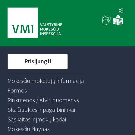
Prisijungti
Mokesčių mokėtojų informacija
Formos
Rinkmenos / Atviri duomenys
Skaičiuoklės ir pagalbininkai
Sąskaitos ir įmokų kodai
Mokesčių žinynas