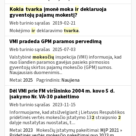
Kokia
tvarka
įmonė moka
ir
deklaruoja
gyventojų pajamų mokestį?
Web turinio sąrašas
2019-02-21
Mokėjimo
ir
deklaravimo
tvarka
.
VMI pradeda GPM paramos pervedimą
Web turinio sąrašas
2025-07-03
Valstybinė
mokesčių
inspekcija (VMI) informuoja, kad
nuo šiandien paramos gavėjus pasieks pirmosios
gyventojų skirtos pajamų mokesčio (GPM) sumos.
Naujausiais duomenimis...
Metai:
2025
Pagrindinis:
Naujiena
Dėl VMI prie FM viršininko 2004 m. kovo 5 d.
įsakymo Nr. VA-30 pakeitimo
Web turinio sąrašas
2023-11-15
Informuojame, kad atsižvelgiant į Lietuvos Respublikos
pridėtinės vertės mokesčio įstatymo 13
2
straipsnio
2
dalyje nustatytas nuostatas, t....
Metai:
2023
Mokesčių įstatymų pakeitimai:
MĮP 2021 »
Pridetinės vertės mokesčio pakeitimai nuo 2023 m.