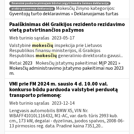
finansinė paskata pirmajam būstui įsigyti bendra šeimos deklaracija
Mokesčių žinyno kategorijos:
atskira gyventojo deklaracija
Gyventojų turto deklaravimas » Deklaruojamas turtas
Paaiškinimas dėl Graikijos rezidento rezidavimo
vietą patvirtinančios pažymos
Web turinio sąrašas
2023-05-17
Valstybinė
mokesčių
inspekcija prie Lietuvos
Respublikos finansų ministerijos, iš Graikijos
Respublikos
mokesčių
generalinio direktorato gavusi...
Metai:
2023
Mokesčių įstatymų pakeitimai:
MĮP 2021 »
Mokesčių administravimo įstatymo pakeitimai nuo 2023
m.
VMI prie FM 2024 m. sausio 4 d. 10.00 val.
konkurso būdu parduoda valstybei perduotą
transporto priemonę:
Web turinio sąrašas
2023-12-14
Lengvasis automobilis BMW X5, VIN Nr.
WBAFF41010L116432, M1-AC, var. darb. tūris 2993 kub.
cm., 173 kW, degalai - dyzelinas, juodos spalvos, 2008-06-
13 pirmosios reg. data. Pradinė kaina 7351,20...