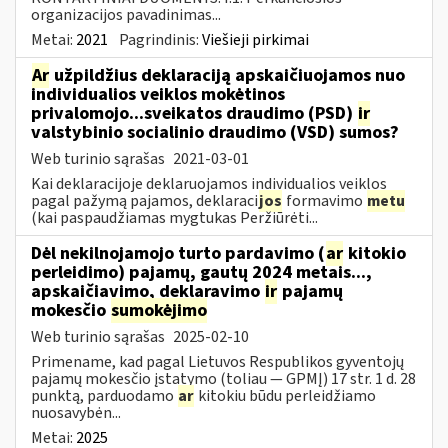
organizacijos pavadinimas...
Metai:
2021
Pagrindinis:
Viešieji pirkimai
Ar
užpildžius deklaraciją apskaičiuojamos nuo
individualios veiklos mokėtinos
privalomojo...sveikatos draudimo (PSD)
ir
valstybinio socialinio draudimo (VSD) sumos?
Web turinio sąrašas
2021-03-01
Kai deklaracijoje deklaruojamos individualios veiklos
pagal pažymą pajamos, deklaraci
jos
formavimo
metu
(kai paspaudžiamas mygtukas Peržiūrėti...
Dėl nekilnojamojo turto pardavimo (
ar
kitokio
perleidimo) pajamų, gautų 2024 metais...,
apskaičiavimo, deklaravimo
ir
pajamų
mokesčio
sumokėjimo
Web turinio sąrašas
2025-02-10
Primename, kad pagal Lietuvos Respublikos gyventojų
pajamų mokesčio įstatymo (toliau — GPMĮ) 17 str. 1 d. 28
punktą, parduodamo
ar
kitokiu būdu perleidžiamo
nuosavybėn...
Metai:
2025