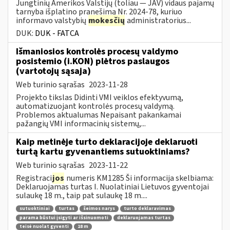
Jungtinių Amerikos Valstijų (toliau — JAV) vidaus pajamų
tarnyba išplatino pranešimą Nr. 2024-78, kuriuo
informavo valstybių
mokesčių
administratorius...
DUK:
DUK - FATCA
Išmaniosios kontrolės procesų valdymo
posistemio (i.KON) plėtros paslaugos
(vartotojų sąsaja)
Web turinio sąrašas
2023-11-28
Projekto tikslas Didinti VMI veiklos efektyvumą,
automatizuojant kontrolės procesų valdymą.
Problemos aktualumas Nepaisant pakankamai
pažangių VMI informacinių sistemų,...
Kaip metinėje turto deklaracijoje deklaruoti
turtą kartu gyvenantiems sutuoktiniams?
Web turinio sąrašas
2023-11-22
Registraci
jos
numeris KM1285 Ši informacija skelbiama:
Deklaruojamas turtas I. Nuolatiniai Lietuvos gyventojai
sulaukę 18 m., taip pat sulaukę 18 m....
sutuoktiniai
turtas
šeimos narys
turto deklaravimas
parama būstui įsigyti ar išsinuomoti
deklaruojamas turtas
teisė nuolat gyventi
18 m