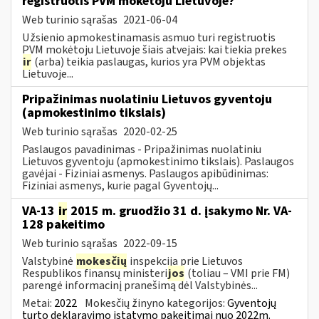
registruotis PVM mokėtoju Lietuvoje?
Web turinio sąrašas
2021-06-04
Užsienio apmokestinamasis asmuo turi registruotis
PVM mokėtoju Lietuvoje šiais atvejais: kai tiekia prekes
ir
(arba) teikia paslaugas, kurios yra PVM objektas
Lietuvoje...
Pripažinimas nuolatiniu Lietuvos gyventoju
(apmokestinimo tikslais)
Web turinio sąrašas
2020-02-25
Paslaugos pavadinimas - Pripažinimas nuolatiniu
Lietuvos gyventoju (apmokestinimo tikslais). Paslaugos
gavėjai - Fiziniai asmenys. Paslaugos apibūdinimas:
Fiziniai asmenys, kurie pagal Gyventojų...
VA-13
ir
2015 m. gruodžio 31 d. įsakymo Nr. VA-
128 pakeitimo
Web turinio sąrašas
2022-09-15
Valstybinė
mokesčių
inspekcija prie Lietuvos
Respublikos finansų ministeri
jos
(toliau – VMI prie FM)
parengė informacinį pranešimą dėl Valstybinės...
Metai:
2022
Mokesčių žinyno kategorijos:
Gyventojų
turto deklaravimo įstatymo pakeitimai nuo 2022m.