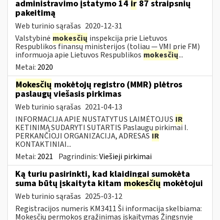
administravimo įstatymo 14
ir
87 straipsnių
pakeitimą
Web turinio sąrašas
2020-12-31
Valstybinė
mokesčių
inspekcija prie Lietuvos
Respublikos finansų ministerijos (toliau — VMI prie FM)
informuoja apie Lietuvos Respublikos
mokesčių
...
Metai:
2020
Mokesčių
mokėtojų registro (MMR) plėtros
paslaugų viešasis pirkimas
Web turinio sąrašas
2021-04-13
INFORMACIJA APIE NUSTATYTUS LAIMĖTOJUS
IR
KETINIMĄ SUDARYTI SUTARTIS Paslaugų pirkimai I.
PERKANČIOJI ORGANIZACIJA, ADRESAS
IR
KONTAKTINIAI...
Metai:
2021
Pagrindinis:
Viešieji pirkimai
Ką turiu pasirinkti, kad klaidingai sumokėta
suma būtų įskaityta kitam
mokesčių
mokėtojui
Web turinio sąrašas
2025-03-12
Registracijos numeris KM3411 Ši informacija skelbiama:
Mokesčių permokos grąžinimas įskaitymas Žingsnyje