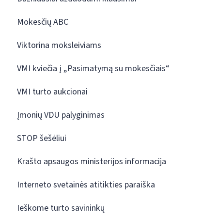
Mokesčių ABC
Viktorina moksleiviams
VMI kviečia į „Pasimatymą su mokesčiais“
VMI turto aukcionai
Įmonių VDU palyginimas
STOP šešėliui
Krašto apsaugos ministerijos informacija
Interneto svetainės atitikties paraiška
Ieškome turto savininkų