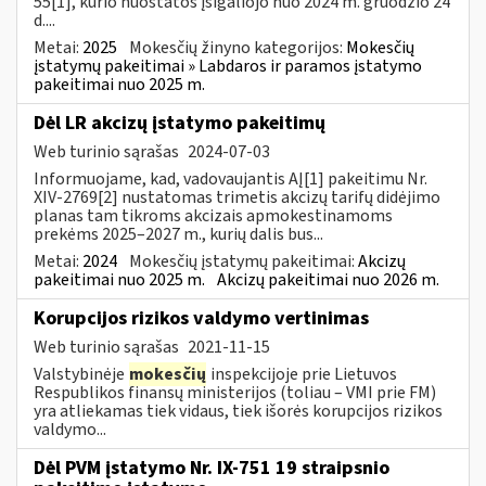
55[1], kurio nuostatos įsigaliojo nuo 2024 m. gruodžio 24
d....
Metai:
2025
Mokesčių žinyno kategorijos:
Mokesčių
įstatymų pakeitimai » Labdaros ir paramos įstatymo
pakeitimai nuo 2025 m.
Dėl LR akcizų įstatymo pakeitimų
Web turinio sąrašas
2024-07-03
Informuojame, kad, vadovaujantis AĮ[1] pakeitimu Nr.
XIV-2769[2] nustatomas trimetis akcizų tarifų didėjimo
planas tam tikroms akcizais apmokestinamoms
prekėms 2025–2027 m., kurių dalis bus...
Metai:
2024
Mokesčių įstatymų pakeitimai:
Akcizų
pakeitimai nuo 2025 m.
Akcizų pakeitimai nuo 2026 m.
Korupcijos rizikos valdymo vertinimas
Web turinio sąrašas
2021-11-15
Valstybinėje
mokesčių
inspekcijoje prie Lietuvos
Respublikos finansų ministerijos (toliau – VMI prie FM)
yra atliekamas tiek vidaus, tiek išorės korupcijos rizikos
valdymo...
Dėl PVM įstatymo Nr. IX-751 19 straipsnio