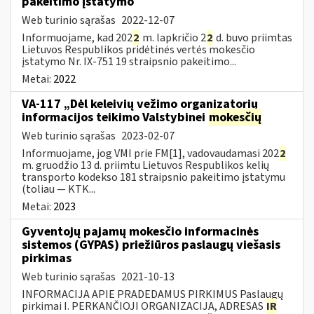
pakeitimo įstatymo
Web turinio sąrašas
2022-12-07
Informuojame, kad 202
2
m. lapkričio 2
2
d. buvo priimtas
Lietuvos Respublikos pridėtinės vertės mokesčio
įstatymo Nr. IX-751 19 straipsnio pakeitimo...
Metai:
2022
VA-117 „Dėl keleivių vežimo organizatorių
informacijos teikimo Valstybinei
mokesčių
Web turinio sąrašas
2023-02-07
Informuojame, jog VMI prie FM[1], vadovaudamasi 202
2
m. gruodžio 13 d. priimtu Lietuvos Respublikos kelių
transporto kodekso 181 straipsnio pakeitimo įstatymu
(toliau — KTK...
Metai:
2023
Gyventojų pajamų mokesčio informacinės
sistemos (GYPAS) priežiūros paslaugų viešasis
pirkimas
Web turinio sąrašas
2021-10-13
INFORMACIJA APIE PRADEDAMUS PIRKIMUS Paslaugų
pirkimai I. PERKANČIOJI ORGANIZACIJA, ADRESAS
IR