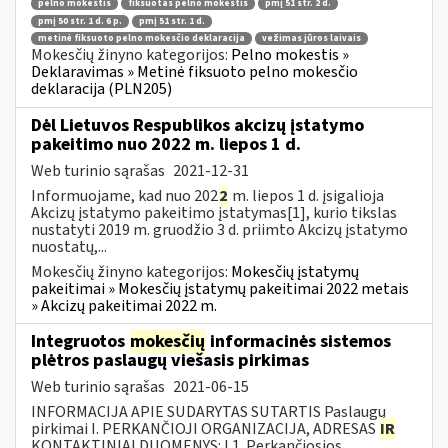
pelno mokestis
fiksuotas pelno mokestis
pmį 51 str. 2 d.
pmį 50 str. 1 d. 6 p.
pmį 51 str. 1 d.
metinė fiksuoto pelno mokesčio deklaracija
vežimas jūros laivais
Mokesčių žinyno kategorijos:
Pelno mokestis »
Deklaravimas » Metinė fiksuoto pelno mokesčio
deklaracija (PLN205)
Dėl Lietuvos Respublikos akcizų įstatymo
pakeitimo nuo 2022 m. liepos 1 d.
Web turinio sąrašas
2021-12-31
Informuojame, kad nuo 202
2
m. liepos 1 d. įsigalioja
Akcizų įstatymo pakeitimo įstatymas[1], kurio tikslas
nustatyti 2019 m. gruodžio 3 d. priimto Akcizų įstatymo
nuostatų,...
Mokesčių žinyno kategorijos:
Mokesčių įstatymų
pakeitimai » Mokesčių įstatymų pakeitimai 2022 metais
» Akcizų pakeitimai 2022 m.
Integruotos
mokesčių
informacinės sistemos
plėtros paslaugų viešasis pirkimas
Web turinio sąrašas
2021-06-15
INFORMACIJA APIE SUDARYTAS SUTARTIS Paslaugų
pirkimai I. PERKANČIOJI ORGANIZACIJA, ADRESAS
IR
KONTAKTINIAI DUOMENYS: I.1. Perkančiosios