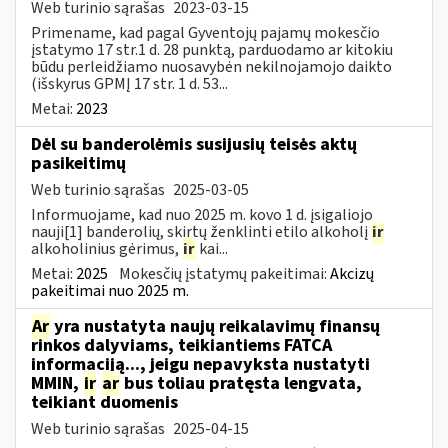
Web turinio sąrašas
2023-03-15
Primename, kad pagal Gyventojų pajamų mokesčio
įstatymo 17 str.1 d. 28 punktą, parduodamo ar kitokiu
būdu perleidžiamo nuosavybėn nekilnojamojo daikto
(išskyrus GPMĮ 17 str. 1 d. 53...
Metai:
2023
Dėl su banderolėmis susijusių teisės aktų
pasikeitimų
Web turinio sąrašas
2025-03-05
Informuojame, kad nuo 2025 m. kovo 1 d. įsigaliojo
nauji[1] banderolių, skirtų ženklinti etilo alkoholį
ir
alkoholinius gėrimus,
ir
kai...
Metai:
2025
Mokesčių įstatymų pakeitimai:
Akcizų
pakeitimai nuo 2025 m.
Ar
yra nustatyta naujų reikalavimų finansų
rinkos dalyviams, teikiantiems FATCA
informaciją..., jeigu nepavyksta nustatyti
MMIN,
ir
ar
bus toliau pratęsta lengvata,
teikiant duomenis
Web turinio sąrašas
2025-04-15