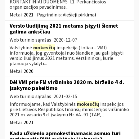
KONTAKTINIAI DUOMENYS: I.1. Perkančiosios
organizacijos pavadinimas...
Metai:
2021
Pagrindinis:
Viešieji pirkimai
Verslo liudijimą 2021 metams įsigyti šiemet
galima anksčiau
Web turinio sąrašas
2020-12-07
Valstybinė
mokesčių
inspekcija (toliau – VMI)
informuoja, jog gyventojai nuo šiandien jau gali įsigyti
verslo liudijimus 2021 metams. Verslininkai, kurie
planuoja vykdyti...
Metai:
2020
Dėl VMI prie FM viršininko 2020 m. birželio 4 d.
įsakymo pakeitimo
Web turinio sąrašas
2021-02-15
Informuojame, kad Valstybinės
mokesčių
inspekcijos
prie Lietuvos Respublikos finansų ministerijos viršininko
2021 m. vasario 9 d. įsakymu Nr. VA–91 (TAR,...
Metai:
2021
Kada užsienio apmokestinamasis asmuo turi