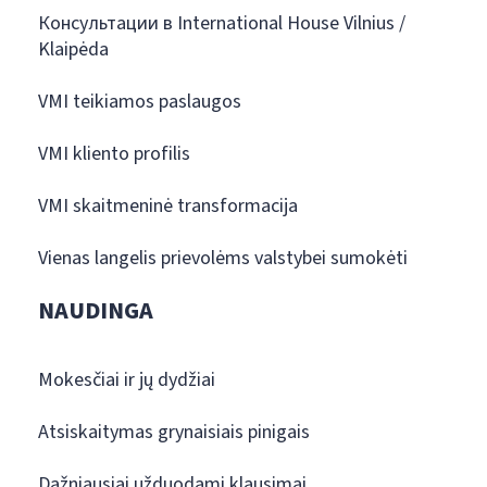
Консультации в International House Vilnius /
Klaipėda
VMI teikiamos paslaugos
VMI kliento profilis
VMI skaitmeninė transformacija
Vienas langelis prievolėms valstybei sumokėti
NAUDINGA
Mokesčiai ir jų dydžiai
Atsiskaitymas grynaisiais pinigais
Dažniausiai užduodami klausimai