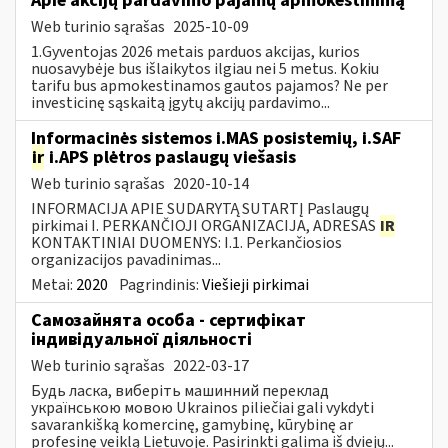
Apie akcijų pardavimo pajamų apmokestinimą
Web turinio sąrašas
2025-10-09
1.Gyventojas 2026 metais parduos akcijas, kurios
nuosavybėje bus išlaikytos ilgiau nei 5 metus. Kokiu
tarifu bus apmokestinamos gautos pajamos? Ne per
investicinę sąskaitą įgytų akcijų pardavimo...
Informacinės sistemos i.MAS posistemių, i.SAF
ir
i.APS plėtros paslaugų viešasis
Web turinio sąrašas
2020-10-14
INFORMACIJA APIE SUDARYTĄ SUTARTĮ Paslaugų
pirkimai I. PERKANČIOJI ORGANIZACIJA, ADRESAS
IR
KONTAKTINIAI DUOMENYS: I.1. Perkančiosios
organizacijos pavadinimas...
Metai:
2020
Pagrindinis:
Viešieji pirkimai
Самозайнята особа - сертифікат
індивідуальної діяльності
Web turinio sąrašas
2022-03-17
Будь ласка, виберіть машинний переклад
українською мовою Ukrainos piliečiai gali vykdyti
savarankišką komercinę, gamybinę, kūrybinę ar
profesinę veiklą Lietuvoje. Pasirinkti galima iš dviejų...