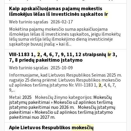
Kaip apskaičiuojamas pajamų mokestis
išmokėjus lėšas iš investicinės sąskaitos
ir
Web turinio sąrašas
2026-02-17
Mokėtina pajamų mokesčio suma apskaičiuojama
išmokėjus lėšas iš investicinės sąskaitos, jeigu išmokėtų
lėšų suma viršija lėšų išmokėjimo dieną investicinėje
sąskaitoje buvusį įnašą: • kai iš...
VIII-1183 1,
2
, 4, 6, 7, 9, 11, 12 straipsnių
ir
3,
7, 8 priedų pakeitimo įstatymo
Web turinio sąrašas
2025-10-09
Informuojame, kad Lietuvos Respublikos Seimas 2025 m.
rugsėjo 25 dieną priėmė: Lietuvos Respublikos mokesčio
už aplinkos teršimą įstatymo Nr. VIII-1183 1,
2
, 4, 6, 7,
9,...
Metai:
2025
Mokesčių žinyno kategorijos:
Mokesčių
įstatymų pakeitimai » Mokesčio už aplinkos teršimą
įstatymo pakeitimai nuo 2026 m.
Mokesčių įstatymų
pakeitimai » Mokesčio už aplinkos teršimą įstatymo
pakeitimai nuo 2027 m.
Apie Lietuvos Respublikos
mokesčių