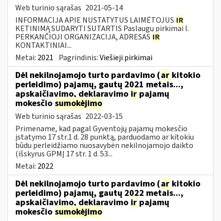
Web turinio sąrašas
2021-05-14
INFORMACIJA APIE NUSTATYTUS LAIMĖTOJUS
IR
KETINIMĄ SUDARYTI SUTARTIS Paslaugų pirkimai I.
PERKANČIOJI ORGANIZACIJA, ADRESAS
IR
KONTAKTINIAI...
Metai:
2021
Pagrindinis:
Viešieji pirkimai
Dėl nekilnojamojo turto pardavimo (
ar
kitokio
perleidimo) pajamų, gautų 2021 metais...,
apskaičiavimo, deklaravimo
ir
pajamų
mokesčio
sumokėjimo
Web turinio sąrašas
2022-03-15
Primename, kad pagal Gyventojų pajamų mokesčio
įstatymo 17 str.1 d. 28 punktą, parduodamo ar kitokiu
būdu perleidžiamo nuosavybėn nekilnojamojo daikto
(išskyrus GPMĮ 17 str. 1 d. 53...
Metai:
2022
Dėl nekilnojamojo turto pardavimo (
ar
kitokio
perleidimo) pajamų, gautų 2022 metais...,
apskaičiavimo, deklaravimo
ir
pajamų
mokesčio
sumokėjimo