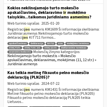
Kokios nekilnojamojo turto mokesčio
apskaičiavimo, deklaravimo
ir
mokėjimo
taisyklės...taikomos juridiniams
asmenims
?
Web turinio sąrašas
2025-01-20
Registraci
jos
numeris KM1609 Ši informacija skelbiama:
Juridiniai asmenys Nekilnojamojo turto mokesčio
deklaraci
jos
KIT711 formos...
apskaičiavimas
deklaracija
kit711
ntm
mokėjimo terminas
ntmį 4 str.
ntmį 7 str. 2 d.
ntmį 12 str.
deklaravimo terminas
Mokesčių žinyno kategorijos:
avansinis mokestis
Nekilnojamojo turto mokestis » Mokesčio
apskaičiavimas, deklaravimas, mokėjimas (11, 12 str.) »
Juridiniai asmenys
Kas teikia metinę fiksuoto pelno mokesčio
deklaraciją (PLN205)?
Web turinio sąrašas
2024-07-22
Registraci
jos
numeris KM1431 Ši informacija skelbiama:
Metinė fiksuoto pelno mokesčio deklaracija (PLN205)
Fiksuoto pelno mokesčio deklaraciją PLN205 teikia
Lietuvos...