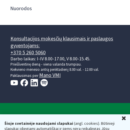
Nuorodos
Konsultacijos mokesčių klausimais ir paslaugos
gyventojams:
+370 5 260 5060
Darbo laikas: I-IV 8.00-17.00, V 8.00-15.45.
Prieššventinę dieną - viena valanda trumpiau.
Kiekvieno mėnesio antrą penktadienį 8.00 val. - 12.00 val.
Mano VMI
Paklausimas per
Valstybinė mokesčių inspekcija prie Lietuvos
U
Respublikos finansų ministerijos
Šioje svetainėje naudojami slapukai
(angl. cookies). Būtinieji
slapukai įdiegiami automatiškai ir jiems nėra reikalingas Jūsų