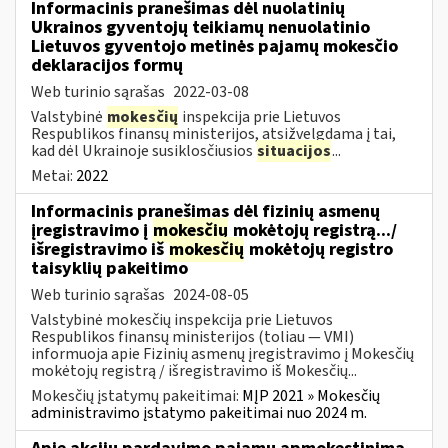
Informacinis pranešimas dėl nuolatinių
Ukrainos gyventojų teikiamų nenuolatinio
Lietuvos gyventojo metinės pajamų mokesčio
deklaracijos formų
Web turinio sąrašas
2022-03-08
Valstybinė
mokesčių
inspekcija prie Lietuvos
Respublikos finansų ministerijos, atsižvelgdama į tai,
kad dėl Ukrainoje susiklosčiusios
situacijos
...
Metai:
2022
Informacinis pranešimas dėl fizinių asmenų
įregistravimo į
mokesčių
mokėtojų registrą.../
išregistravimo iš
mokesčių
mokėtojų registro
taisyklių pakeitimo
Web turinio sąrašas
2024-08-05
Valstybinė mokesčių inspekcija prie Lietuvos
Respublikos finansų ministerijos (toliau — VMI)
informuoja apie Fizinių asmenų įregistravimo į Mokesčių
mokėtojų registrą / išregistravimo iš Mokesčių...
Mokesčių įstatymų pakeitimai:
MĮP 2021 » Mokesčių
administravimo įstatymo pakeitimai nuo 2024 m.