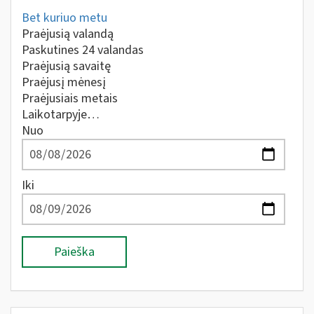
Bet kuriuo metu
Praėjusią valandą
Paskutines 24 valandas
Praėjusią savaitę
Praėjusį mėnesį
Praėjusiais metais
Laikotarpyje…
Nuo
Iki
Paieška