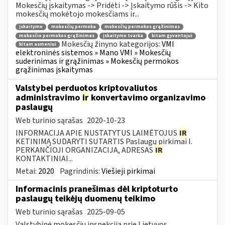
Mokesčių įskaitymas -> Pridėti -> Įskaitymo rūšis -> Kito
mokesčių mokėtojo mokesčiams ir...
įskaitymo
mokesčių permoka
mokesčių permokos grąžinimas
mokesčio permokos grąžinimas
įskaitymo tvarka
kitam gyventojui
Mokesčių žinyno kategorijos:
VMI
kitam asmeniui
elektroninės sistemos » Mano VMI » Mokesčių
suderinimas ir grąžinimas » Mokesčių permokos
grąžinimas įskaitymas
Valstybei perduotos kriptovaliutos
administravimo
ir
konvertavimo organizavimo
paslaugų
Web turinio sąrašas
2020-10-23
INFORMACIJA APIE NUSTATYTUS LAIMĖTOJUS
IR
KETINIMĄ SUDARYTI SUTARTIS Paslaugų pirkimai I.
PERKANČIOJI ORGANIZACIJA, ADRESAS
IR
KONTAKTINIAI...
Metai:
2020
Pagrindinis:
Viešieji pirkimai
Informacinis pranešimas dėl kriptoturto
paslaugų teikėjų duomenų teikimo
Web turinio sąrašas
2025-09-05
Valstybinė mokesčių inspekcija prie Lietuvos