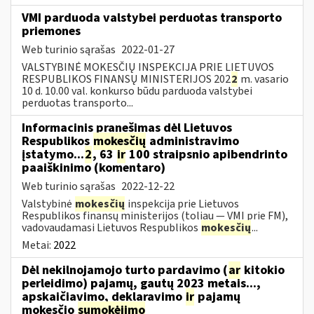
VMI parduoda valstybei perduotas transporto
priemones
Web turinio sąrašas
2022-01-27
VALSTYBINĖ MOKESČIŲ INSPEKCIJA PRIE LIETUVOS
RESPUBLIKOS FINANSŲ MINISTERIJOS 202
2
m. vasario
10 d. 10.00 val. konkurso būdu parduoda valstybei
perduotas transporto...
Informacinis pranešimas dėl Lietuvos
Respublikos
mokesčių
administravimo
įstatymo...
2
, 63
ir
100 straipsnio apibendrinto
paaiškinimo (komentaro)
Web turinio sąrašas
2022-12-22
Valstybinė
mokesčių
inspekcija prie Lietuvos
Respublikos finansų ministerijos (toliau — VMI prie FM),
vadovaudamasi Lietuvos Respublikos
mokesčių
...
Metai:
2022
Dėl nekilnojamojo turto pardavimo (
ar
kitokio
perleidimo) pajamų, gautų 2023 metais...,
apskaičiavimo, deklaravimo
ir
pajamų
mokesčio
sumokėjimo