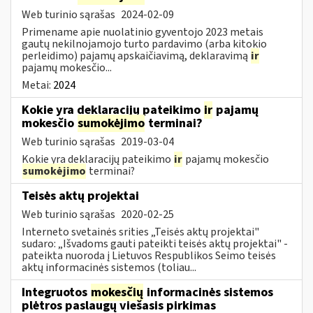
Web turinio sąrašas
2024-02-09
Primename apie nuolatinio gyventojo 2023 metais
gautų nekilnojamojo turto pardavimo (arba kitokio
perleidimo) pajamų apskaičiavimą, deklaravimą
ir
pajamų mokesčio...
Metai:
2024
Kokie yra deklaracijų pateikimo
ir
pajamų
mokesčio
sumokėjimo
terminai?
Web turinio sąrašas
2019-03-04
Kokie yra deklaracijų pateikimo
ir
pajamų mokesčio
sumokėjimo
terminai?
Teisės aktų projektai
Web turinio sąrašas
2020-02-25
Interneto svetainės srities „Teisės aktų projektai"
sudaro: „Išvadoms gauti pateikti teisės aktų projektai" -
pateikta nuoroda į Lietuvos Respublikos Seimo teisės
aktų informacinės sistemos (toliau...
Integruotos
mokesčių
informacinės sistemos
plėtros paslaugų viešasis pirkimas