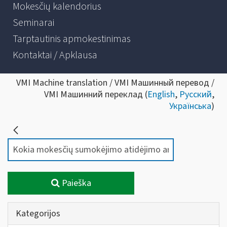
Mokesčių kalendorius
Seminarai
Tarptautinis apmokestinimas
Kontaktai / Apklausa
VMI Machine translation / VMI Машинный перевод /
VMI Машинний переклад (
English
,
Русский
,
Українська
)
Paieška
Kategorijos