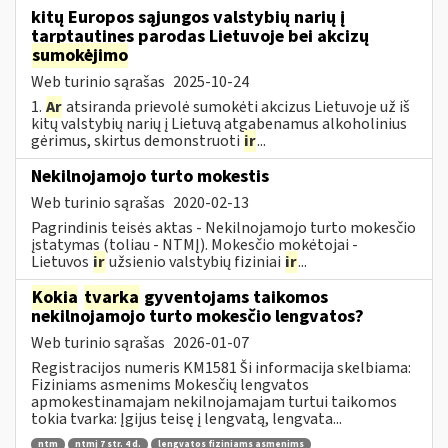
kitų Europos sąjungos valstybių narių į
tarptautines parodas Lietuvoje bei akcizų
sumokėjimo
Web turinio sąrašas
2025-10-24
1.
Ar
atsiranda prievolė sumokėti akcizus Lietuvoje už iš
kitų valstybių narių į Lietuvą atgabenamus alkoholinius
gėrimus, skirtus demonstruoti
ir
...
Nekilnojamojo turto mokestis
Web turinio sąrašas
2020-02-13
Pagrindinis teisės aktas - Nekilnojamojo turto mokesčio
įstatymas (toliau - NTMĮ). Mokesčio mokėtojai -
Lietuvos
ir
užsienio valstybių fiziniai
ir
...
Kokia
tvarka
gyventojams taikomos
nekilnojamojo turto mokesčio lengvatos?
Web turinio sąrašas
2026-01-07
Registracijos numeris KM1581 Ši informacija skelbiama:
Fiziniams asmenims Mokesčių lengvatos
apmokestinamajam nekilnojamajam turtui taikomos
tokia tvarka: Įgijus teisę į lengvatą, lengvata...
ntm
ntmį 7 str. 4 d.
lengvatos fiziniams asmenims