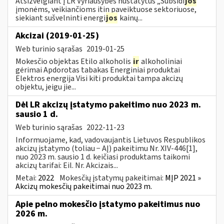
Atsižvelgiant į LR Vyriausybės nustatytus „Subsidi
jos
įmonėms, veikiančioms itin paveiktuose sektoriuose,
siekiant sušvelninti energi
jos
kainų...
Akcizai (2019-01-25)
Web turinio sąrašas
2019-01-25
Mokesčio objektas Etilo alkoholis
ir
alkoholiniai
gėrimai Apdorotas tabakas Energiniai produktai
Elektros energija Visi kiti produktai tampa akcizų
objektu, jeigu jie...
Dėl LR akcizų įstatymo pakeitimo nuo 2023 m.
sausio 1 d.
Web turinio sąrašas
2022-11-23
Informuojame, kad, vadovaujantis Lietuvos Respublikos
akcizų įstatymo (toliau − AĮ) pakeitimu Nr. XIV-446[1],
nuo 2023 m. sausio 1 d. keičiasi produktams taikomi
akcizų tarifai: Eil. Nr. Akcizais...
Metai:
2022
Mokesčių įstatymų pakeitimai:
MĮP 2021 »
Akcizų mokesčių pakeitimai nuo 2023 m.
Apie pelno mokesčio įstatymo pakeitimus nuo
2026 m.