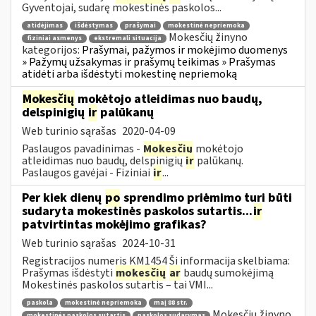
Gyventojai, sudarę mokestinės paskolos...
atidėjimas
išdėstymas
prašymai
mokestinė nepriemoka
Mokesčių žinyno
fiziniai asmenys
ekstremali situacija
kategorijos:
Prašymai, pažymos ir mokėjimo duomenys
» Pažymų užsakymas ir prašymų teikimas » Prašymas
atidėti arba išdėstyti mokestinę nepriemoką
Mokesčių
mokėtojo atleidimas nuo baudų,
delspinigių
ir
palūkanų
Web turinio sąrašas
2020-04-09
Paslaugos pavadinimas -
Mokesčių
mokėtojo
atleidimas nuo baudų, delspinigių
ir
palūkanų.
Paslaugos gavėjai - Fiziniai
ir
...
Per kiek dienų
po
sprendimo priėmimo turi būti
sudaryta mokestinės paskolos sutartis...
ir
patvirtintas mokėjimo grafikas?
Web turinio sąrašas
2024-10-31
Registracijos numeris KM1454 Ši informacija skelbiama:
Prašymas išdėstyti
mokesčių
ar
baudų sumokėjimą
Mokestinės paskolos sutartis – tai VMI...
paskola
mokestinė nepriemoka
maį 88 str.
Mokesčių žinyno
mokestinės paskolos sutartis
paskolos sudarymas