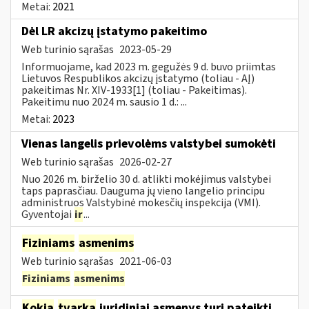
Metai:
2021
Dėl LR akcizų įstatymo pakeitimo
Web turinio sąrašas
2023-05-29
Informuojame, kad 2023 m. gegužės 9 d. buvo priimtas
Lietuvos Respublikos akcizų įstatymo (toliau - AĮ)
pakeitimas Nr. XIV-1933[1] (toliau - Pakeitimas).
Pakeitimu nuo 2024 m. sausio 1 d.: ...
Metai:
2023
Vienas langelis prievolėms valstybei sumokėti
Web turinio sąrašas
2026-02-27
Nuo 2026 m. birželio 30 d. atlikti mokėjimus valstybei
taps paprasčiau. Dauguma jų vieno langelio principu
administruos Valstybinė mokesčių inspekcija (VMI).
Gyventojai
ir
...
Fiziniams
asmenims
Web turinio sąrašas
2021-06-03
Fiziniams
asmenims
Kokia
tvarka
juridiniai asmenys turi pateikti