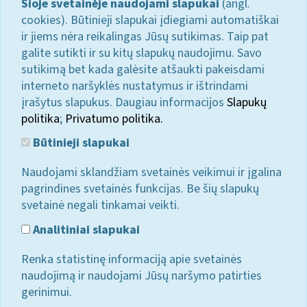
Šioje svetainėje naudojami slapukai
(angl.
cookies). Būtinieji slapukai įdiegiami automatiškai
ir jiems nėra reikalingas Jūsų sutikimas. Taip pat
galite sutikti ir su kitų slapukų naudojimu. Savo
sutikimą bet kada galėsite atšaukti pakeisdami
interneto naršyklės nustatymus ir ištrindami
įrašytus slapukus. Daugiau informacijos
Slapukų
politika
;
Privatumo politika.
Būtinieji slapukai
Naudojami sklandžiam svetainės veikimui ir įgalina
pagrindines svetainės funkcijas. Be šių slapukų
svetainė negali tinkamai veikti.
Analitiniai slapukai
Renka statistinę informaciją apie svetainės
naudojimą ir naudojami Jūsų naršymo patirties
gerinimui.