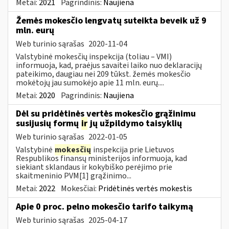
Metai:
2021
Pagrindinis:
Naujiena
Žemės mokesčio lengvatų suteikta beveik už 9
mln. eurų
Web turinio sąrašas
2020-11-04
Valstybinė mokesčių inspekcija (toliau – VMI)
informuoja, kad, praėjus savaitei laiko nuo deklaracijų
pateikimo, daugiau nei 209 tūkst. žemės mokesčio
mokėtojų jau sumokėjo apie 11 mln. eurų....
Metai:
2020
Pagrindinis:
Naujiena
Dėl su pridėtinės vertės mokesčio grąžinimu
susijusių formų
ir
jų užpildymo taisyklių
Web turinio sąrašas
2022-01-05
Valstybinė
mokesčių
inspekcija prie Lietuvos
Respublikos finansų ministerijos informuoja, kad
siekiant sklandaus ir kokybiško perėjimo prie
skaitmeninio PVM[1] grąžinimo...
Metai:
2022
Mokesčiai:
Pridėtinės vertės mokestis
Apie 0 proc. pelno mokesčio tarifo taikymą
Web turinio sąrašas
2025-04-17