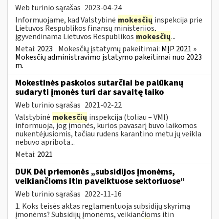
Web turinio sąrašas
2023-04-24
Informuojame, kad Valstybinė
mokesčių
inspekcija prie
Lietuvos Respublikos finansų ministerijos,
įgyvendinama Lietuvos Respublikos
mokesčių
...
Metai:
2023
Mokesčių įstatymų pakeitimai:
MĮP 2021 »
Mokesčių administravimo įstatymo pakeitimai nuo 2023
m.
Mokestinės paskolos sutarčiai be palūkanų
sudaryti įmonės turi dar savaitę laiko
Web turinio sąrašas
2021-02-22
Valstybinė
mokesčių
inspekcija (toliau – VMI)
informuoja, jog įmonės, kurios pavasarį buvo laikomos
nukentėjusiomis, tačiau rudens karantino metu jų veikla
nebuvo apribota...
Metai:
2021
DUK Dėl priemonės „subsidijos įmonėms,
veikiančioms itin paveiktuose sektoriuose“
Web turinio sąrašas
2022-11-16
1. Koks teisės aktas reglamentuoja subsidijų skyrimą
įmonėms? Subsidijų įmonėms, veikiančioms itin