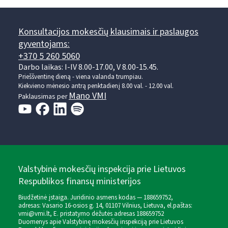
Konsultacijos mokesčių klausimais ir paslaugos
gyventojams:
+370 5 260 5060
Darbo laikas: I-IV 8.00-17.00, V 8.00-15.45.
Prieššventinę dieną - viena valanda trumpiau.
Kiekvieno mėnesio antrą penktadienį 8.00 val. - 12.00 val.
Mano VMI
Paklausimas per
Valstybinė mokesčių inspekcija prie Lietuvos
Respublikos finansų ministerijos
Biudžetinė įstaiga. Juridinio asmens kodas — 188659752,
adresas: Vasario 16-osios g. 14, 01107 Vilnius, Lietuva, el.paštas:
vmi@vmi.lt
, E. pristatymo dėžutės adresas 188659752
Duomenys apie Valstybinę mokesčių inspekciją prie Lietuvos