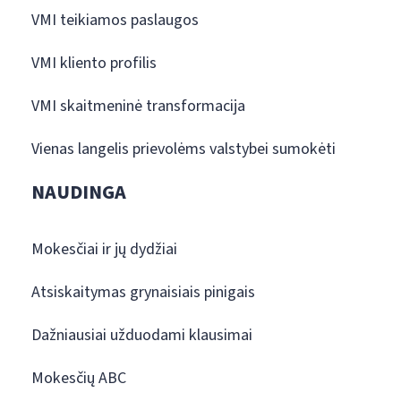
VMI teikiamos paslaugos
VMI kliento profilis
VMI skaitmeninė transformacija
Vienas langelis prievolėms valstybei sumokėti
NAUDINGA
Mokesčiai ir jų dydžiai
Atsiskaitymas grynaisiais pinigais
Dažniausiai užduodami klausimai
Mokesčių ABC