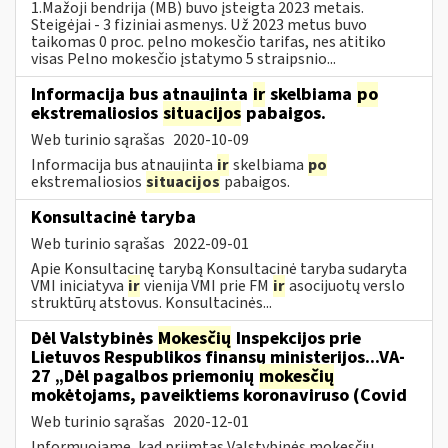
1.Mažoji bendrija (MB) buvo įsteigta 2023 metais.
Steigėjai - 3 fiziniai asmenys. Už 2023 metus buvo
taikomas 0 proc. pelno mokesčio tarifas, nes atitiko
visas Pelno mokesčio įstatymo 5 straipsnio...
Informacija bus atnaujinta
ir
skelbiama
po
ekstremaliosios
situacijos
pabaigos.
Web turinio sąrašas
2020-10-09
Informacija bus atnaujinta
ir
skelbiama
po
ekstremaliosios
situacijos
pabaigos.
Konsultacinė taryba
Web turinio sąrašas
2022-09-01
Apie Konsultacinę tarybą Konsultacinė taryba sudaryta
VMI iniciatyva
ir
vienija VMI prie FM
ir
asocijuotų verslo
struktūrų atstovus. Konsultacinės...
Dėl Valstybinės
Mokesčių
Inspekcijos prie
Lietuvos Respublikos finansų ministerijos...VA-
27 „Dėl pagalbos priemonių
mokesčių
mokėtojams, paveiktiems koronaviruso (Covid
Web turinio sąrašas
2020-12-01
Informuojame, kad priimtas Valstybinės mokesčių