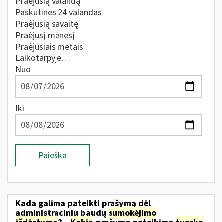
Praėjusią valandą
Paskutines 24 valandas
Praėjusią savaitę
Praėjusį mėnesį
Praėjusiais metais
Laikotarpyje…
Nuo
Iki
Paieška
Kada galima pateikti prašymą dėl
administracinių baudų
sumokėjimo