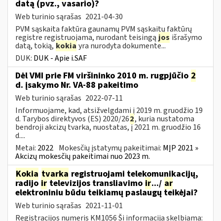
datą (pvz., vasario)?
Web turinio sąrašas
2021-04-30
PVM sąskaita faktūra gaunamų PVM sąskaitų faktūrų
registre registruojama, nurodant teisingą
jos
išrašymo
datą, tokią,
kokia
yra nurodyta dokumente...
DUK:
DUK - Apie i.SAF
Dėl VMI prie FM viršininko 2010 m. rugpjūčio
2
d. įsakymo Nr. VA-88 pakeitimo
Web turinio sąrašas
2022-07-11
Informuojame, kad, atsižvelgdami į 2019 m. gruodžio 19
d. Tarybos direktyvos (ES) 2020/26
2
, kuria nustatoma
bendroji akcizų tvarka, nuostatas, į 2021 m. gruodžio 16
d....
Metai:
2022
Mokesčių įstatymų pakeitimai:
MĮP 2021 »
Akcizų mokesčių pakeitimai nuo 2023 m.
Kokia
tvarka
registruojami telekomunikacijų,
radijo
ir
televizijos transliavimo
ir
.../
ar
elektroniniu būdu teikiamų paslaugų teikėjai?
Web turinio sąrašas
2021-11-01
Registracijos numeris KM1056 Ši informacija skelbiama: