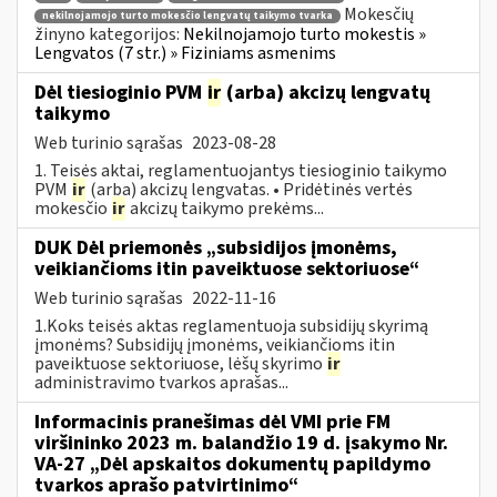
Mokesčių
nekilnojamojo turto mokesčio lengvatų taikymo tvarka
žinyno kategorijos:
Nekilnojamojo turto mokestis »
Lengvatos (7 str.) » Fiziniams asmenims
Dėl tiesioginio PVM
ir
(arba) akcizų lengvatų
taikymo
Web turinio sąrašas
2023-08-28
1. Teisės aktai, reglamentuojantys tiesioginio taikymo
PVM
ir
(arba) akcizų lengvatas. • Pridėtinės vertės
mokesčio
ir
akcizų taikymo prekėms...
DUK Dėl priemonės „subsidijos įmonėms,
veikiančioms itin paveiktuose sektoriuose“
Web turinio sąrašas
2022-11-16
1.Koks teisės aktas reglamentuoja subsidijų skyrimą
įmonėms? Subsidijų įmonėms, veikiančioms itin
paveiktuose sektoriuose, lėšų skyrimo
ir
administravimo tvarkos aprašas...
Informacinis pranešimas dėl VMI prie FM
viršininko 2023 m. balandžio 19 d. įsakymo Nr.
VA-27 „Dėl apskaitos dokumentų papildymo
tvarkos aprašo patvirtinimo“