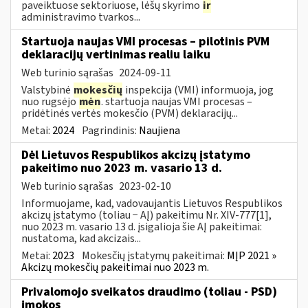
paveiktuose sektoriuose, lėšų skyrimo
ir
administravimo tvarkos...
Startuoja naujas VMI procesas – pilotinis PVM
deklaracijų vertinimas realiu laiku
Web turinio sąrašas
2024-09-11
Valstybinė
mokesčių
inspekcija (VMI) informuoja, jog
nuo rugsėjo
mėn
. startuoja naujas VMI procesas –
pridėtinės vertės mokesčio (PVM) deklaracijų...
Metai:
2024
Pagrindinis:
Naujiena
Dėl Lietuvos Respublikos akcizų įstatymo
pakeitimo nuo 2023 m. vasario 13 d.
Web turinio sąrašas
2023-02-10
Informuojame, kad, vadovaujantis Lietuvos Respublikos
akcizų įstatymo (toliau − AĮ) pakeitimu Nr. XIV-777[1],
nuo 2023 m. vasario 13 d. įsigalioja šie AĮ pakeitimai:
nustatoma, kad akcizais...
Metai:
2023
Mokesčių įstatymų pakeitimai:
MĮP 2021 »
Akcizų mokesčių pakeitimai nuo 2023 m.
Privalomojo sveikatos draudimo (toliau - PSD)
įmokos