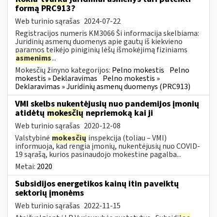
formą PRC913?
Web turinio sąrašas
2024-07-22
Registracijos numeris KM3066 Ši informacija skelbiama:
Juridinių asmenų duomenys apie gautų iš kiekvieno
paramos teikėjo piniginių lėšų išmokėjimą fiziniams
asmenims
...
Mokesčių žinyno kategorijos:
Pelno mokestis
Pelno
mokestis » Deklaravimas
Pelno mokestis »
Deklaravimas » Juridinių asmenų duomenys (PRC913)
VMI skelbs nukentėjusių nuo pandemijos įmonių
atidėtų
mokesčių
nepriemoką kai ji
Web turinio sąrašas
2020-12-08
Valstybinė
mokesčių
inspekcija (toliau – VMI)
informuoja, kad rengia įmonių, nukentėjusių nuo COVID-
19 sąrašą, kurios pasinaudojo mokestine pagalba...
Metai:
2020
Subsidijos energetikos kainų itin paveiktų
sektorių įmonėms
Web turinio sąrašas
2022-11-15