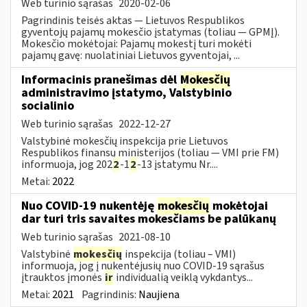
Web turinio sąrašas
2020-02-06
Pagrindinis teisės aktas — Lietuvos Respublikos
gyventojų pajamų mokesčio įstatymas (toliau — GPMĮ).
Mokesčio mokėtojai: Pajamų mokestį turi mokėti
pajamų gavę: nuolatiniai Lietuvos gyventojai, ...
Informacinis pranešimas dėl
Mokesčių
administravimo įstatymo, Valstybinio
socialinio
Web turinio sąrašas
2022-12-27
Valstybinė mokesčių inspekcija prie Lietuvos
Respublikos finansų ministerijos (toliau — VMI prie FM)
informuoja, jog 202
2
-1
2
-13 įstatymu Nr....
Metai:
2022
Nuo COVID-19 nukentėję
mokesčių
mokėtojai
dar turi tris savaites mokesčiams be palūkanų
Web turinio sąrašas
2021-08-10
Valstybinė
mokesčių
inspekcija (toliau – VMI)
informuoja, jog į nukentėjusių nuo COVID-19 sąrašus
įtrauktos įmonės
ir
individualią veiklą vykdantys...
Metai:
2021
Pagrindinis:
Naujiena