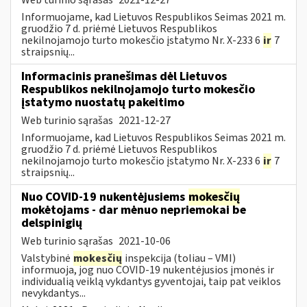
Informuojame, kad Lietuvos Respublikos Seimas 2021 m.
gruodžio 7 d. priėmė Lietuvos Respublikos
nekilnojamojo turto mokesčio įstatymo Nr. X-233 6
ir
7
straipsnių...
Informacinis pranešimas dėl Lietuvos
Respublikos nekilnojamojo turto mokesčio
įstatymo nuostatų pakeitimo
Web turinio sąrašas
2021-12-27
Informuojame, kad Lietuvos Respublikos Seimas 2021 m.
gruodžio 7 d. priėmė Lietuvos Respublikos
nekilnojamojo turto mokesčio įstatymo Nr. X-233 6
ir
7
straipsnių...
Nuo COVID-19 nukentėjusiems
mokesčių
mokėtojams - dar mėnuo nepriemokai be
delspinigių
Web turinio sąrašas
2021-10-06
Valstybinė
mokesčių
inspekcija (toliau – VMI)
informuoja, jog nuo COVID-19 nukentėjusios įmonės ir
individualią veiklą vykdantys gyventojai, taip pat veiklos
nevykdantys...