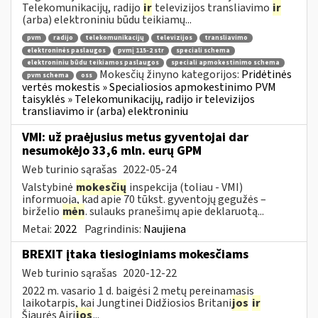
Telekomunikacijų, radijo
ir
televizijos transliavimo
ir
(arba) elektroniniu būdu teikiamų...
pvm
radijo
telekomunikacijų
televizijos
transliavimo
elektroninės paslaugos
pvmį 115-2 str
speciali schema
elektroniniu būdu teikiamos paslaugos
speciali apmokestinimo schema
Mokesčių žinyno kategorijos:
Pridėtinės
pvm schema
oss
vertės mokestis » Specialiosios apmokestinimo PVM
taisyklės » Telekomunikacijų, radijo ir televizijos
transliavimo ir (arba) elektroniniu
VMI: už praėjusius metus gyventojai dar
nesumokėjo 33,6 mln. eurų GPM
Web turinio sąrašas
2022-05-24
Valstybinė
mokesčių
inspekcija (toliau - VMI)
informuoja, kad apie 70 tūkst. gyventojų gegužės –
birželio
mėn
. sulauks pranešimų apie deklaruotą...
Metai:
2022
Pagrindinis:
Naujiena
BREXIT įtaka tiesioginiams mokesčiams
Web turinio sąrašas
2020-12-22
2022 m. vasario 1 d. baigėsi 2 metų pereinamasis
laikotarpis, kai Jungtinei Didžiosios Britani
jos
ir
Šiaurės Airi
jos
...