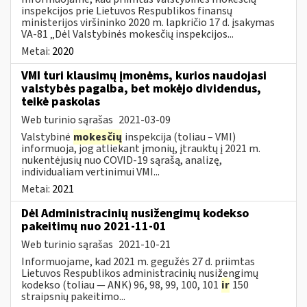
inspekcijos prie Lietuvos Respublikos finansų
ministerijos viršininko 2020 m. lapkričio 17 d. įsakymas
VA-81 „Dėl Valstybinės mokesčių inspekcijos...
Metai:
2020
VMI turi klausimų įmonėms, kurios naudojasi
valstybės pagalba, bet mokėjo dividendus,
teikė paskolas
Web turinio sąrašas
2021-03-09
Valstybinė
mokesčių
inspekcija (toliau – VMI)
informuoja, jog atliekant įmonių, įtrauktų į 2021 m.
nukentėjusių nuo COVID-19 sąrašą, analizę,
individualiam vertinimui VMI...
Metai:
2021
Dėl Administracinių nusižengimų kodekso
pakeitimų nuo 2021-11-01
Web turinio sąrašas
2021-10-21
Informuojame, kad 2021 m. gegužės 27 d. priimtas
Lietuvos Respublikos administracinių nusižengimų
kodekso (toliau — ANK) 96, 98, 99, 100, 101
ir
150
straipsnių pakeitimo...