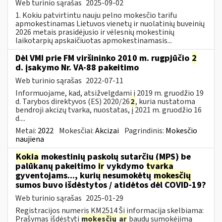
Web turinio sąrašas
2025-09-02
1. Kokiu patvirtintu nauju pelno mokesčio tarifu
apmokestinamas Lietuvos vienetų ir nuolatinių buveinių
2026 metais prasidėjusio ir vėlesnių mokestinių
laikotarpių apskaičiuotas apmokestinamasis...
Dėl VMI prie FM viršininko 2010 m. rugpjūčio
2
d. įsakymo Nr. VA-88 pakeitimo
Web turinio sąrašas
2022-07-11
Informuojame, kad, atsižvelgdami į 2019 m. gruodžio 19
d. Tarybos direktyvos (ES) 2020/26
2
, kuria nustatoma
bendroji akcizų tvarka, nuostatas, į 2021 m. gruodžio 16
d....
Metai:
2022
Mokesčiai:
Akcizai
Pagrindinis:
Mokesčio
naujiena
Kokia
mokestinių paskolų sutarčių (MPS) be
palūkanų pakeitimo
ir
vykdymo
tvarka
gyventojams..., kurių nesumokėtų
mokesčių
sumos buvo išdėstytos / atidėtos dėl COVID-19?
Web turinio sąrašas
2025-01-29
Registracijos numeris KM2514 Ši informacija skelbiama:
Prašymas išdėstyti
mokesčių
ar
baudų sumokėjimą