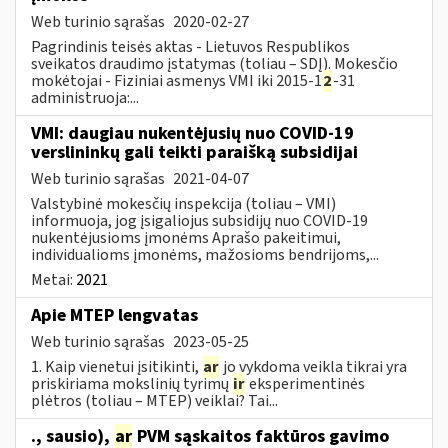
Web turinio sąrašas
2020-02-27
Pagrindinis teisės aktas - Lietuvos Respublikos
sveikatos draudimo įstatymas (toliau – SDĮ). Mokesčio
mokėtojai - Fiziniai asmenys VMI iki 2015-1
2
-31
administruoja:...
VMI: daugiau nukentėjusių nuo COVID-19
verslininkų gali teikti paraišką subsidijai
Web turinio sąrašas
2021-04-07
Valstybinė mokesčių inspekcija (toliau – VMI)
informuoja, jog įsigaliojus subsidijų nuo COVID-19
nukentėjusioms įmonėms Aprašo pakeitimui,
individualioms įmonėms, mažosioms bendrijoms,...
Metai:
2021
Apie MTEP lengvatas
Web turinio sąrašas
2023-05-25
1. Kaip vienetui įsitikinti,
ar
jo vykdoma veikla tikrai yra
priskiriama mokslinių tyrimų
ir
eksperimentinės
plėtros (toliau – MTEP) veiklai? Tai...
., sausio),
ar
PVM sąskaitos faktūros gavimo