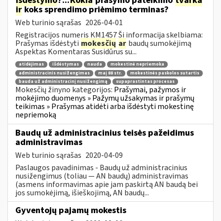
išdėstymo
?...
Kokia
prašymo pateikimo
tvarka
ir
koks sprendimo priėmimo terminas?
Web turinio sąrašas
2026-04-01
Registracijos numeris KM1457 Ši informacija skelbiama:
Prašymas išdėstyti
mokesčių
ar
baudų sumokėjimą
Aspektas Komentaras Susidūrus su...
atidėjimas
išdėstymas
nauda
mokestinė nepriemoka
administracinis nusižengimas
maį 88 str.
mokestinės paskolos sutartis
bauda už administracinį nusižengimą
supaprastintas procesas
Mokesčių žinyno kategorijos:
Prašymai, pažymos ir
mokėjimo duomenys » Pažymų užsakymas ir prašymų
teikimas » Prašymas atidėti arba išdėstyti mokestinę
nepriemoką
Baudų už administracinius teisės pažeidimus
administravimas
Web turinio sąrašas
2020-04-09
Paslaugos pavadinimas - Baudų už administracinius
nusižengimus (toliau — AN baudų) administravimas
(asmens informavimas apie jam paskirtą AN baudą bei
jos sumokėjimą, išieškojimą, AN baudų...
Gyventojų pajamų mokestis