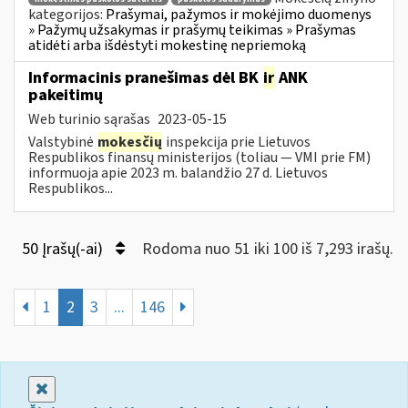
kategorijos:
Prašymai, pažymos ir mokėjimo duomenys
» Pažymų užsakymas ir prašymų teikimas » Prašymas
atidėti arba išdėstyti mokestinę nepriemoką
Informacinis pranešimas dėl BK
ir
ANK
pakeitimų
Web turinio sąrašas
2023-05-15
Valstybinė
mokesčių
inspekcija prie Lietuvos
Respublikos finansų ministerijos (toliau — VMI prie FM)
informuoja apie 2023 m. balandžio 27 d. Lietuvos
Respublikos...
50 Įrašų(-ai)
Rodoma nuo 51 iki 100 iš 7,293 irašų.
1
2
3
...
146
Uždaryti