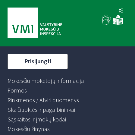
Prisijungti
Mokesčių mokėtojų informacija
Formos
Rinkmenos / Atviri duomenys
Skaičiuoklės ir pagalbininkai
Sąskaitos ir įmokų kodai
Mokesčių žinynas