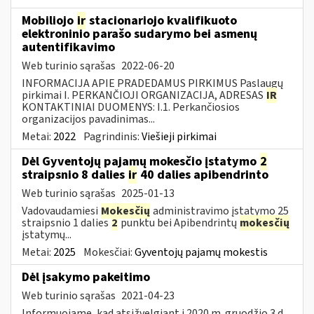
Mobiliojo
ir
stacionariojo kvalifikuoto
elektroninio parašo sudarymo bei asmenų
autentifikavimo
Web turinio sąrašas
2022-06-20
INFORMACIJA APIE PRADEDAMUS PIRKIMUS Paslaugų
pirkimai I. PERKANČIOJI ORGANIZACIJA, ADRESAS
IR
KONTAKTINIAI DUOMENYS: I.1. Perkančiosios
organizacijos pavadinimas...
Metai:
2022
Pagrindinis:
Viešieji pirkimai
Dėl Gyventojų pajamų mokesčio įstatymo
2
straipsnio 8 dalies
ir
40 dalies apibendrinto
Web turinio sąrašas
2025-01-13
Vadovaudamiesi
Mokesčių
administravimo įstatymo 25
straipsnio 1 dalies
2
punktu bei Apibendrintų
mokesčių
įstatymų...
Metai:
2025
Mokesčiai:
Gyventojų pajamų mokestis
Dėl įsakymo pakeitimo
Web turinio sąrašas
2021-04-23
Informuojame, kad atsižvelgiant į 2020 m. gruodžio 3 d.