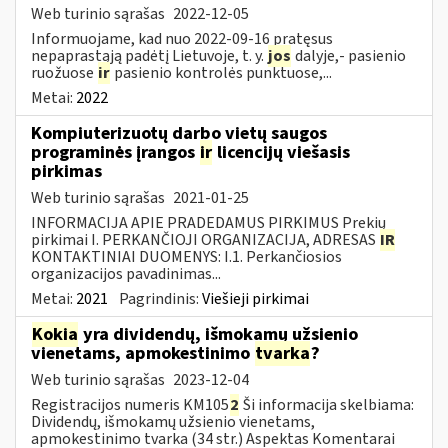
Web turinio sąrašas
2022-12-05
Informuojame, kad nuo 2022-09-16 pratęsus
nepaprastąją padėtį Lietuvoje, t. y.
jos
dalyje,- pasienio
ruožuose
ir
pasienio kontrolės punktuose,...
Metai:
2022
Kompiuterizuotų darbo vietų saugos
programinės įrangos
ir
licencijų viešasis
pirkimas
Web turinio sąrašas
2021-01-25
INFORMACIJA APIE PRADEDAMUS PIRKIMUS Prekių
pirkimai I. PERKANČIOJI ORGANIZACIJA, ADRESAS
IR
KONTAKTINIAI DUOMENYS: I.1. Perkančiosios
organizacijos pavadinimas...
Metai:
2021
Pagrindinis:
Viešieji pirkimai
Kokia
yra dividendų, išmokamų užsienio
vienetams, apmokestinimo
tvarka
?
Web turinio sąrašas
2023-12-04
Registracijos numeris KM105
2
Ši informacija skelbiama:
Dividendų, išmokamų užsienio vienetams,
apmokestinimo tvarka (34 str.) Aspektas Komentarai