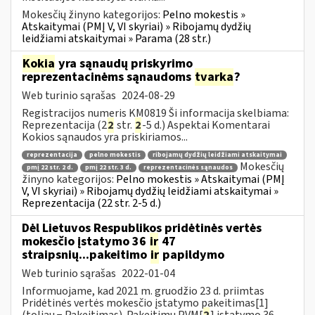
Mokesčių žinyno kategorijos:
Pelno mokestis »
Atskaitymai (PMĮ V, VI skyriai) » Ribojamų dydžių
leidžiami atskaitymai » Parama (28 str.)
Kokia
yra sąnaudų priskyrimo
reprezentacinėms sąnaudoms
tvarka
?
Web turinio sąrašas
2024-08-29
Registracijos numeris KM0819 Ši informacija skelbiama:
Reprezentacija (2
2
str.
2
-5 d.) Aspektai Komentarai
Kokios sąnaudos yra priskiriamos...
reprezentacija
pelno mokestis
ribojamų dydžių leidžiami atskaitymai
Mokesčių
pmį 22 str. 2 d.
pmį 22 str. 3 d.
reprezentacinės sąnaudos
žinyno kategorijos:
Pelno mokestis » Atskaitymai (PMĮ
V, VI skyriai) » Ribojamų dydžių leidžiami atskaitymai »
Reprezentacija (22 str. 2-5 d.)
Dėl Lietuvos Respublikos pridėtinės vertės
mokesčio įstatymo 36
ir
47
straipsnių...pakeitimo
ir
papildymo
Web turinio sąrašas
2022-01-04
Informuojame, kad 2021 m. gruodžio 23 d. priimtas
Pridėtinės vertės mokesčio įstatymo pakeitimas[1]
(toliau − Pakeitimas). Pakeitimu PVM[
2
] įstatymo 36...