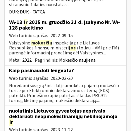
straipsnio 1 dalies nuostatas...
DUK:
DUK - FATCA
VA-13
ir
2015 m. gruodžio 31 d. įsakymo Nr. VA-
128 pakeitimo
Web turinio sąrašas
2022-09-15
Valstybinė
mokesčių
inspekcija prie Lietuvos
Respublikos finansų ministeri
jos
(toliau – VMI prie FM)
parengė informacinį pranešimą dėl Valstybinės...
Metai:
2022
Pagrindinis:
Mokesčio naujiena
Kaip pasinaudoti lengvata?
Web turinio sąrašas
2020-02-20
Norėdami susigrąžinti dalį sumokėto pajamų mokesčio
turite per Elektroninio deklaravimo sistemą (EDS)
pateikti: Pranešimo apie patirtas išlaidas PRC912
formą; Metinę pajamų mokesčio deklaraciją....
nuolatinis Lietuvos gyventojas neprivalo
deklaruoti neapmokestinamųjų nekilnojamojo
ir
Web turinio sąrašas
2023-11-22