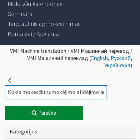
Mokesčių kalendorius
Seminarai
Tarptautinis apmokestinimas
Kontaktai / Apklausa
VMI Machine translation / VMI Машинный перевод /
VMI Машинний переклад (
English
,
Русский
,
Українська
)
Paieška
Kategorijos