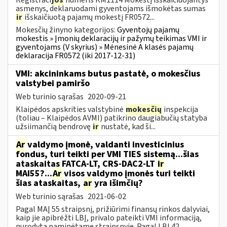
asmenys, deklaruodami gyventojams išmokėtas sumas
ir
išskaičiuotą pajamų mokestį FR0572...
Mokesčių žinyno kategorijos:
Gyventojų pajamų
mokestis » Įmonių deklaracijų ir pažymų teikimas VMI ir
gyventojams (V skyrius) » Mėnesinė A klasės pajamų
deklaracija FR0572 (iki 2017-12-31)
VMI: akcininkams butus pastatė, o mokesčius
valstybei pamiršo
Web turinio sąrašas
2020-09-21
Klaipėdos apskrities valstybinė
mokesčių
inspekcija
(toliau – Klaipėdos AVMI) patikrino daugiabučių statyba
užsiimančią bendrovę
ir
nustatė, kad ši...
Ar
valdymo įmonė, valdanti investicinius
fondus, turi teikti per VMI TIES sistemą...šias
ataskaitas FATCA-LT, CRS-DAC2-LT
ir
MAI55?...
Ar
visos valdymo įmonės turi teikti
šias ataskaitas,
ar
yra išimčių?
Web turinio sąrašas
2021-06-02
Pagal MAĮ 55 straipsnį, prižiūrimi finansų rinkos dalyviai,
kaip jie apibrėžti LBĮ, privalo pateikti VMI informaciją,
nurodytą paminėtame straipsnyje. Pagal LBĮ 42