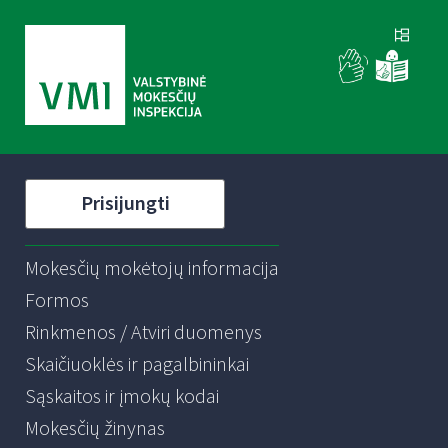
Prisijungti
Mokesčių mokėtojų informacija
Formos
Rinkmenos / Atviri duomenys
Skaičiuoklės ir pagalbininkai
Sąskaitos ir įmokų kodai
Mokesčių žinynas