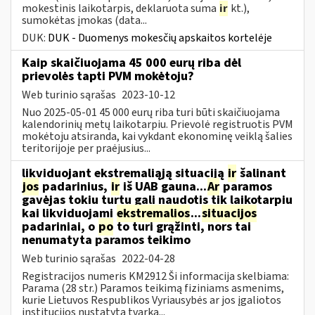
mokestinis laikotarpis, deklaruota suma
ir
kt.),
sumokėtas įmokas (data...
DUK:
DUK - Duomenys mokesčių apskaitos kortelėje
Kaip skaičiuojama 45 000 eurų riba dėl
prievolės tapti PVM mokėtoju?
Web turinio sąrašas
2023-10-12
Nuo 2025-05-01 45 000 eurų riba turi būti skaičiuojama
kalendorinių metų laikotarpiu. Prievolė registruotis PVM
mokėtoju atsiranda, kai vykdant ekonominę veiklą šalies
teritorijoje per praėjusius...
likviduojant ekstremaliąją situaciją
ir
šalinant
jos
padarinius,
ir
iš UAB gauna...
Ar
paramos
gavėjas tokiu turtu gali naudotis tik laikotarpiu
kai likviduojami
ekstremalios
...
situacijos
padariniai, o
po
to turi grąžinti, nors tai
nenumatyta paramos teikimo
Web turinio sąrašas
2022-04-28
Registracijos numeris KM2912 Ši informacija skelbiama:
Parama (28 str.) Paramos teikimą fiziniams asmenims,
kurie Lietuvos Respublikos Vyriausybės ar jos įgaliotos
institucijos nustatyta tvarka...