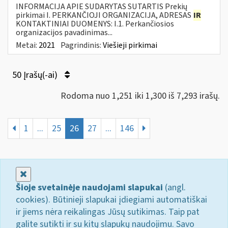
INFORMACIJA APIE SUDARYTAS SUTARTIS Prekių
pirkimai I. PERKANČIOJI ORGANIZACIJA, ADRESAS
IR
KONTAKTINIAI DUOMENYS: I.1. Perkančiosios
organizacijos pavadinimas...
Metai:
2021
Pagrindinis:
Viešieji pirkimai
50 Įrašų(-ai)
Rodoma nuo 1,251 iki 1,300 iš 7,293 irašų.
1
...
25
26
27
...
146
Uždaryti
Šioje svetainėje naudojami slapukai
(angl.
cookies). Būtinieji slapukai įdiegiami automatiškai
ir jiems nėra reikalingas Jūsų sutikimas. Taip pat
galite sutikti ir su kitų slapukų naudojimu. Savo