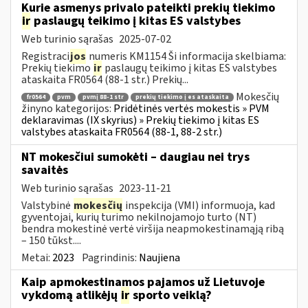
Kurie asmenys privalo pateikti prekių tiekimo
ir
paslaugų teikimo į kitas ES valstybes
Web turinio sąrašas
2025-07-02
Registraci
jos
numeris KM1154 Ši informacija skelbiama:
Prekių tiekimo
ir
paslaugų teikimo į kitas ES valstybes
ataskaita FR0564 (88-1 str.) Prekių...
Mokesčių
fr0564
pvm
pvmį 88-1 str
prekių tiekimo į es ataskaita
žinyno kategorijos:
Pridėtinės vertės mokestis » PVM
deklaravimas (IX skyrius) » Prekių tiekimo į kitas ES
valstybes ataskaita FR0564 (88-1, 88-2 str.)
NT mokesčiui sumokėti – daugiau nei trys
savaitės
Web turinio sąrašas
2023-11-21
Valstybinė
mokesčių
inspekcija (VMI) informuoja, kad
gyventojai, kurių turimo nekilnojamojo turto (NT)
bendra mokestinė vertė viršija neapmokestinamąją ribą
– 150 tūkst....
Metai:
2023
Pagrindinis:
Naujiena
Kaip apmokestinamos pajamos už Lietuvoje
vykdomą atlikėjų
ir
sporto veiklą?