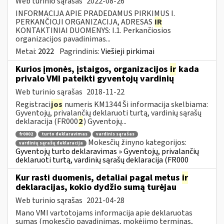
Web turinio sąrašas
2022-08-26
INFORMACIJA APIE PRADEDAMUS PIRKIMUS I.
PERKANČIOJI ORGANIZACIJA, ADRESAS
IR
KONTAKTINIAI DUOMENYS: I.1. Perkančiosios
organizacijos pavadinimas...
Metai:
2022
Pagrindinis:
Viešieji pirkimai
Kurios įmonės, įstaigos, organizacijos
ir
kada
privalo VMI pateikti gyventojų vardinių
Web turinio sąrašas
2018-11-22
Registraci
jos
numeris KM1344 Ši informacija skelbiama:
Gyventojų, privalančių deklaruoti turtą, vardinių sąrašų
deklaracija (FR000
2
) Gyventojų...
fr0002
turto deklaravimas
vardinis sąrašas
Mokesčių žinyno kategorijos:
vardinių sąrašų deklaracija
Gyventojų turto deklaravimas » Gyventojų, privalančių
deklaruoti turtą, vardinių sąrašų deklaracija (FR000
Kur rasti duomenis, detaliai pagal metus
ir
deklaracijas, kokio dydžio sumą turėjau
Web turinio sąrašas
2021-04-28
Mano VMI vartotojams informacija apie deklaruotas
sumas (mokesčio pavadinimas, mokėjimo terminas,