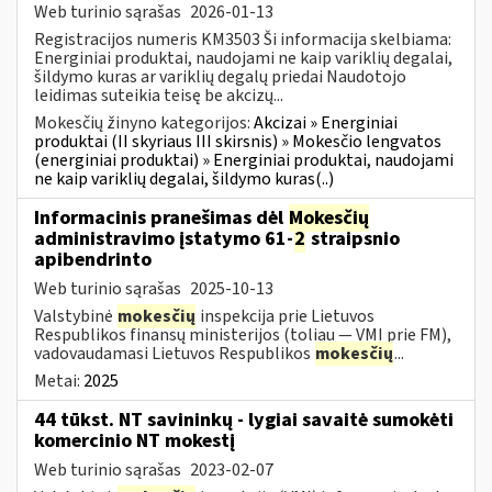
Web turinio sąrašas
2026-01-13
Registracijos numeris KM3503 Ši informacija skelbiama:
Energiniai produktai, naudojami ne kaip variklių degalai,
šildymo kuras ar variklių degalų priedai Naudotojo
leidimas suteikia teisę be akcizų...
Mokesčių žinyno kategorijos:
Akcizai » Energiniai
produktai (II skyriaus III skirsnis) » Mokesčio lengvatos
(energiniai produktai) » Energiniai produktai, naudojami
ne kaip variklių degalai, šildymo kuras(..)
Informacinis pranešimas dėl
Mokesčių
administravimo įstatymo 61-
2
straipsnio
apibendrinto
Web turinio sąrašas
2025-10-13
Valstybinė
mokesčių
inspekcija prie Lietuvos
Respublikos finansų ministerijos (toliau — VMI prie FM),
vadovaudamasi Lietuvos Respublikos
mokesčių
...
Metai:
2025
44 tūkst. NT savininkų - lygiai savaitė sumokėti
komercinio NT mokestį
Web turinio sąrašas
2023-02-07