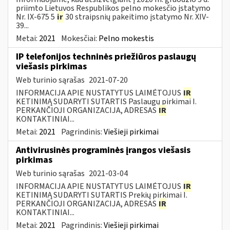
priimto Lietuvos Respublikos pelno mokesčio įstatymo
Nr. IX-675 5
ir
30 straipsnių pakeitimo įstatymo Nr. XIV-
39...
Metai:
2021
Mokesčiai:
Pelno mokestis
IP telefonijos techninės priežiūros paslaugų
viešasis pirkimas
Web turinio sąrašas
2021-07-20
INFORMACIJA APIE NUSTATYTUS LAIMĖTOJUS
IR
KETINIMĄ SUDARYTI SUTARTIS Paslaugų pirkimai I.
PERKANČIOJI ORGANIZACIJA, ADRESAS
IR
KONTAKTINIAI...
Metai:
2021
Pagrindinis:
Viešieji pirkimai
Antivirusinės programinės įrangos viešasis
pirkimas
Web turinio sąrašas
2021-03-04
INFORMACIJA APIE NUSTATYTUS LAIMĖTOJUS
IR
KETINIMĄ SUDARYTI SUTARTIS Prekių pirkimai I.
PERKANČIOJI ORGANIZACIJA, ADRESAS
IR
KONTAKTINIAI...
Metai:
2021
Pagrindinis:
Viešieji pirkimai