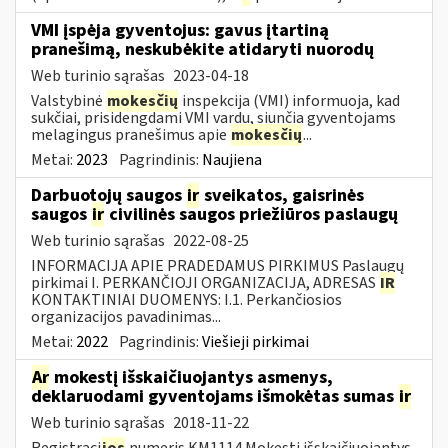
VMI įspėja gyventojus: gavus įtartiną
pranešimą, neskubėkite atidaryti nuorodų
Web turinio sąrašas
2023-04-18
Valstybinė
mokesčių
inspekcija (VMI) informuoja, kad
sukčiai, prisidengdami VMI vardu, siunčia gyventojams
melagingus pranešimus apie
mokesčių
...
Metai:
2023
Pagrindinis:
Naujiena
Darbuotojų saugos
ir
sveikatos, gaisrinės
saugos
ir
civilinės saugos priežiūros paslaugų
Web turinio sąrašas
2022-08-25
INFORMACIJA APIE PRADEDAMUS PIRKIMUS Paslaugų
pirkimai I. PERKANČIOJI ORGANIZACIJA, ADRESAS
IR
KONTAKTINIAI DUOMENYS: I.1. Perkančiosios
organizacijos pavadinimas...
Metai:
2022
Pagrindinis:
Viešieji pirkimai
Ar
mokestį išskaičiuojantys asmenys,
deklaruodami gyventojams išmokėtas sumas
ir
Web turinio sąrašas
2018-11-22
Registraci
jos
numeris KM1114 Mokestį išskaičiuojantys