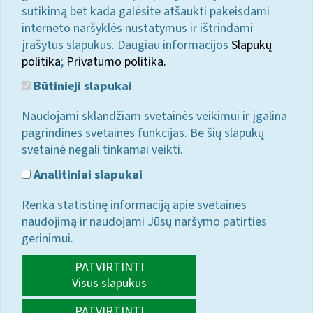
sutikimą bet kada galėsite atšaukti pakeisdami
interneto naršyklės nustatymus ir ištrindami
įrašytus slapukus. Daugiau informacijos
Slapukų
politika
;
Privatumo politika.
Būtinieji slapukai
Naudojami sklandžiam svetainės veikimui ir įgalina
pagrindines svetainės funkcijas. Be šių slapukų
svetainė negali tinkamai veikti.
Analitiniai slapukai
Renka statistinę informaciją apie svetainės
naudojimą ir naudojami Jūsų naršymo patirties
gerinimui.
PATVIRTINTI
Visus slapukus
PATVIRTINTI