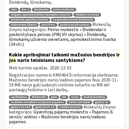
Dividendų, išmokamų...
dais
das-1
dividendai
pelno mokestis
dvigubo apmokestinimo išvengimo sutartis
tikslinė teritorija
dividendų apmokestinimas
neapmokestinami dividendai
Mokesčių
dalyvavimo išimtis
pmį 34 str.
paskirstytasis pelnas
žinyno kategorijos:
Pelno mokestis » Dividendai ir
paskirstytasis pelnas (PMĮ VII skyrius) » Dividendų,
išmokamų užsienio vienetams, apmokestinimo tvarka
(34 str.)
Kokie apribojimai taikomi mažosios bendrijos
ir
jos
nario teisiniams santykiams?
Web turinio sąrašas
2020-12-01
Registracijos numeris KM0464 Ši informacija skelbiama:
Mažosios bendrijos nario/vadovo pajamos Nuo 2020-11-
19 MB narys gali sudaryti civilines sutartis su MB dėl
paslaugų teikimo ir (ar) darbų...
apribojimai
dividendai
gpm
mb
narys
mažoji bendrija
su darbo santykiais susijusios pajamos
darbo santykiai
gpmį 6 str
Mokesčių žinyno
gpmį 2 str 34 d
gpmį 12 str 2 d
civilinė sutartis
kategorijos:
Gyventojų pajamų mokestis » Pajamos iš
verslo/ veiklos » Mažosios bendrijos nario/vadovo
pajamos