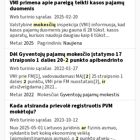
VMI primena apie pareigą teikti kasos pajamų
duomenis
Web turinio sąrašas
2025-02-20
Valstybinė
mokesčių
inspekcija (VMI) informuoja, kad
kasos pajamų duomenis jau gauna iš 28 tūkst. kasos
aparatų, kuriuos naudoja daugiau kaip 6 tūkst....
Metai:
2025
Pagrindinis:
Naujiena
Dėl Gyventojų pajamų mokesčio įstatymo 17
straipsnio 1 dalies 20-
2
punkto apibendrinto
Web turinio sąrašas
2022-01-27
VMI prie FM[1], vadovaudamasi MAĮ[
2
] 25 straipsnio 1
dalies
2
punktu, VMI prie FM nuostatais[3],
ir
atsižvelgdama į 2021...
Metai:
2022
Mokesčiai:
Gyventojų pajamų mokestis
Kada atsiranda prievolė registruotis PVM
mokėtoju?
Web turinio sąrašas
2023-10-12
Nuo 2025-05-01 Lietuvos juridinis
ar
fizinis asmuo,
vykdantis bet kokią ekonominę veiklą
(apmokestinamasis asmuo), o
2
punkto atveju –...