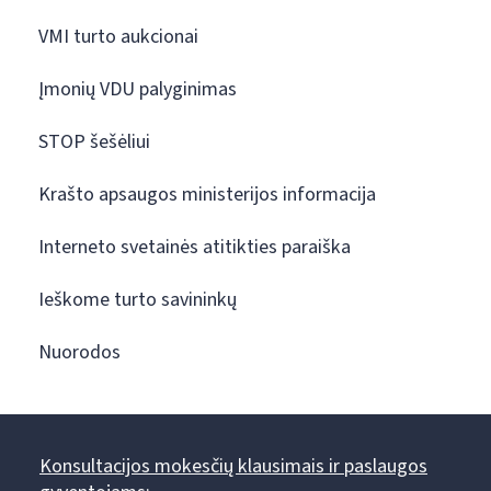
VMI turto aukcionai
Įmonių VDU palyginimas
STOP šešėliui
Krašto apsaugos ministerijos informacija
Interneto svetainės atitikties paraiška
Ieškome turto savininkų
Nuorodos
Konsultacijos mokesčių klausimais ir paslaugos