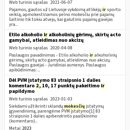
Web turinio sąrašas
2021-06-07
Pajamos, gautos už Lietuvoje vykdomą atlikėjų
ir
sporto
veiklą, apmokestinamos pelno mokesčiu prie pajamų
šaltinio tik tokiu atveju, kai galutinis pajamų gavėjas
yra...
Etilo alkoholio
ir
alkoholinių gėrimų, skirtų acto
gamybai, atleidimas nuo akcizų
Web turinio sąrašas
2020-04-08
Paslaugos pavadinimas - Etilo alkoholio
ir
alkoholinių
gėrimų, skirtų acto gamybai, atleidimas nuo akcizų.
Paslaugos gavėjai - Juridiniai asmenys. Paslaugos
apibūdinimas: ...
Dėl PVM įstatymo 83 straipsnio 1 dalies
komentaro
2
, 10, 17 punktų pakeitimo
ir
papildymo
Web turinio sąrašas
2023-01-03
Siekdami užtikrinti sklandų
mokesčių
įstatymų
įgyvendinimą, parengėme PVM įstatymo[1] 83
straipsnio 1 dalies apibendrinto paaiškinimo
(komentaro)...
Metai:
2023