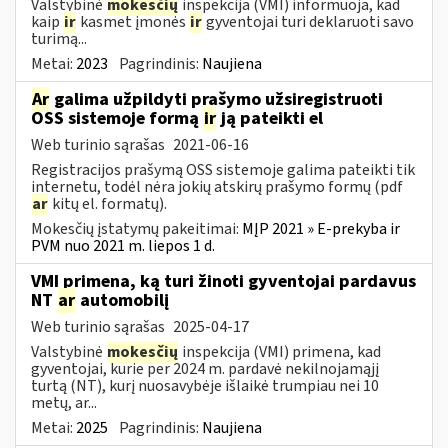
Valstybinė
mokesčių
inspekcija (VMI) informuoja, kad
kaip
ir
kasmet įmonės
ir
gyventojai turi deklaruoti savo
turimą...
Metai:
2023
Pagrindinis:
Naujiena
Ar
galima užpildyti prašymo užsiregistruoti
OSS sistemoje formą
ir
ją pateikti el
Web turinio sąrašas
2021-06-16
Registracijos prašymą OSS sistemoje galima pateikti tik
internetu, todėl nėra jokių atskirų prašymo formų (pdf
ar
kitų el. formatų).
Mokesčių įstatymų pakeitimai:
MĮP 2021 » E-prekyba ir
PVM nuo 2021 m. liepos 1 d.
VMI primena, ką turi žinoti gyventojai pardavus
NT
ar
automobilį
Web turinio sąrašas
2025-04-17
Valstybinė
mokesčių
inspekcija (VMI) primena, kad
gyventojai, kurie per 2024 m. pardavė nekilnojamąjį
turtą (NT), kurį nuosavybėje išlaikė trumpiau nei 10
metų, ar...
Metai:
2025
Pagrindinis:
Naujiena