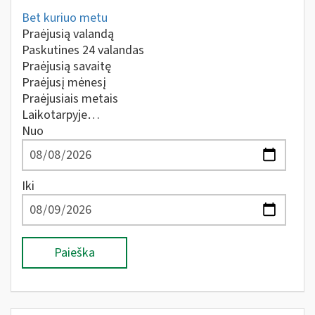
Bet kuriuo metu
Praėjusią valandą
Paskutines 24 valandas
Praėjusią savaitę
Praėjusį mėnesį
Praėjusiais metais
Laikotarpyje…
Nuo
Iki
Paieška