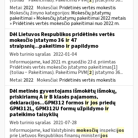
Metai:
2022
Mokesčiai:
Pridėtinės vertės mokestis
Mokesčių žinyno kategorijos:
Mokesčių įstatymų
pakeitimai » Mokesčių įstatymų pakeitimai 2022 metais
» Pridėtinės vertės mokesčio pakeitimai nuo 2022 m.
Dėl Lietuvos Respublikos pridėtinės vertės
mokesčio įstatymo 36
ir
47
straipsnių...pakeitimo
ir
papildymo
Web turinio sąrašas
2022-01-04
Informuojame, kad 2021 m. gruodžio 23 d. priimtas
Pridėtinės vertės mokesčio įstatymo pakeitimas[1]
(toliau − Pakeitimas). Pakeitimu PVM[
2
] įstatymo 36...
Metai:
2022
Mokesčiai:
Pridėtinės vertės mokestis
Dėl metinės gyventojams išmokėtų išmokų,
priskiriamų A
ir
B klasės pajamoms,
deklaracijos...GPM312 formos
ir
jos
priedų
GPM312L, GPM312U formų užpildymo
ir
pateikimo taisyklių
Web turinio sąrašas
2021-07-28
Informuojame, kad Valstybinės
mokesčių
inspekci
jos
prie Lietuvos Respublikos finansų ministeri
jos