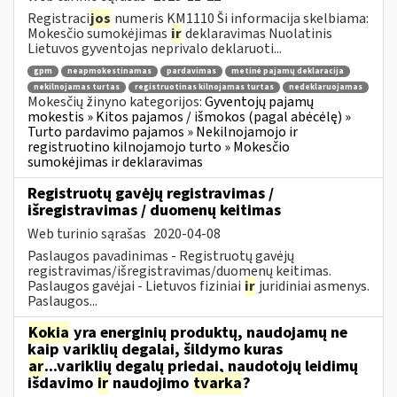
Registraci
jos
numeris KM1110 Ši informacija skelbiama:
Mokesčio sumokėjimas
ir
deklaravimas Nuolatinis
Lietuvos gyventojas neprivalo deklaruoti...
gpm
neapmokestinamas
pardavimas
metinė pajamų deklaracija
nekilnojamas turtas
registruotinas kilnojamas turtas
nedeklaruojamas
Mokesčių žinyno kategorijos:
Gyventojų pajamų
mokestis » Kitos pajamos / išmokos (pagal abėcėlę) »
Turto pardavimo pajamos » Nekilnojamojo ir
registruotino kilnojamojo turto » Mokesčio
sumokėjimas ir deklaravimas
Registruotų gavėjų registravimas /
išregistravimas / duomenų keitimas
Web turinio sąrašas
2020-04-08
Paslaugos pavadinimas - Registruotų gavėjų
registravimas/išregistravimas/duomenų keitimas.
Paslaugos gavėjai - Lietuvos fiziniai
ir
juridiniai asmenys.
Paslaugos...
Kokia
yra energinių produktų, naudojamų ne
kaip variklių degalai, šildymo kuras
ar
...variklių degalų priedai, naudotojų leidimų
išdavimo
ir
naudojimo
tvarka
?