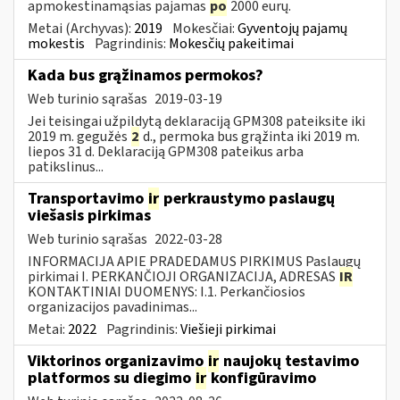
apmokestinamąsias pajamas
po
2000 eurų.
Metai (Archyvas):
2019
Mokesčiai:
Gyventojų pajamų
mokestis
Pagrindinis:
Mokesčių pakeitimai
Kada bus grąžinamos permokos?
Web turinio sąrašas
2019-03-19
Jei teisingai užpildytą deklaraciją GPM308 pateiksite iki
2019 m. gegužės
2
d., permoka bus grąžinta iki 2019 m.
liepos 31 d. Deklaraciją GPM308 pateikus arba
patikslinus...
Transportavimo
ir
perkraustymo paslaugų
viešasis pirkimas
Web turinio sąrašas
2022-03-28
INFORMACIJA APIE PRADEDAMUS PIRKIMUS Paslaugų
pirkimai I. PERKANČIOJI ORGANIZACIJA, ADRESAS
IR
KONTAKTINIAI DUOMENYS: I.1. Perkančiosios
organizacijos pavadinimas...
Metai:
2022
Pagrindinis:
Viešieji pirkimai
Viktorinos organizavimo
ir
naujokų testavimo
platformos su diegimo
ir
konfigūravimo