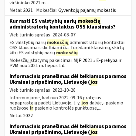
viršininko 2021 m....
Metai:
2021
Mokesčiai:
Gyventojų pajamų mokestis
Kur rasti ES valstybių narių
mokesčių
administratorių kontaktus OSS klausimais?
Web turinio sąrašas
2024-08-07
ES valstybių narių
mokesčių
administratorių kontaktai
OSS klausimais skelbiami čia. Turėdami klausimų, skirtų
kitų ES valstybių narių
mokesčių
...
Mokesčių įstatymų pakeitimai:
MĮP 2021 » E-prekyba ir
PVM nuo 2021 m. liepos 1 d.
Informacinis pranešimas dėl teikiamos paramos
Ukrainai pripažinimo, Lietuvoje (
jos
Web turinio sąrašas
2022-10-28
Informuojame, kad nuo 2022-09-16 pratęsus
nepaprastąją padėtį Lietuvoje, t. y.
jos
dalyje,- pasienio
ruožuose
ir
pasienio kontrolės punktuose,...
Metai:
2022
Informacinis pranešimas dėl teikiamos paramos
Ukrainai pripažinimo, Lietuvoje (
jos