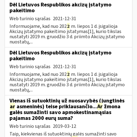
Dėl Lietuvos Respublikos akcizų įstatymo
pakeitimo
Web turinio sąrašas
2021-12-31
Informuojame, kad nuo 202
2
m. liepos 1 d. įsigalioja
Akcizų įstatymo pakeitimo įstatymas[1], kurio tikslas
nustatyti 2019 m. gruodžio 3 d. priimto Akcizų įstatymo
nuostatų,...
Dėl Lietuvos Respublikos akcizų įstatymo
pakeitimo
Web turinio sąrašas
2021-12-31
Informuojame, kad nuo 202
2
m. liepos 1 d. įsigalioja
Akcizų įstatymo pakeitimo įstatymas[1], kurio tikslas
nustatyti 2019 m. gruodžio 3 d. priimto Akcizų įstatymo
nuostatų,...
Vienas iš sutuoktinių už nuosavybės (jungtinės
ar
asmeninės) teise priklausančio...
Ar
žmona
galės sumažinti savo apmokestinamąsias
pajamas 2000 eurų suma?
Web turinio sąrašas
2019-03-12
Taip, kiekvienas iš sutuoktinių galės sumažinti savo