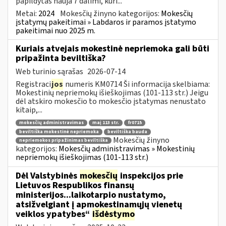
papildytas nauja 7 dalimi, kuri...
Metai:
2024
Mokesčių žinyno kategorijos:
Mokesčių
įstatymų pakeitimai » Labdaros ir paramos įstatymo
pakeitimai nuo 2025 m.
Kuriais atvejais mokestinė nepriemoka gali būti
pripažinta beviltiška?
Web turinio sąrašas
2026-07-14
Registraci
jos
numeris KM0714 Ši informacija skelbiama:
Mokestinių nepriemokų išieškojimas (101-113 str.) Jeigu
dėl atskiro mokesčio to mokesčio įstatymas nenustato
kitaip,...
mokesčių administravimas
maį 113 str.
fr0715
beviltiška mokestinė nepriemoka
beviltiška bauda
Mokesčių žinyno
nepriemokos pripažinimas beviltiška
kategorijos:
Mokesčių administravimas » Mokestinių
nepriemokų išieškojimas (101-113 str.)
Dėl Valstybinės
mokesčių
inspekcijos prie
Lietuvos Respublikos finansų
ministerijos...laikotarpio nustatymo,
atsižvelgiant į apmokestinamųjų vienetų
veiklos ypatybes“
išdėstymo