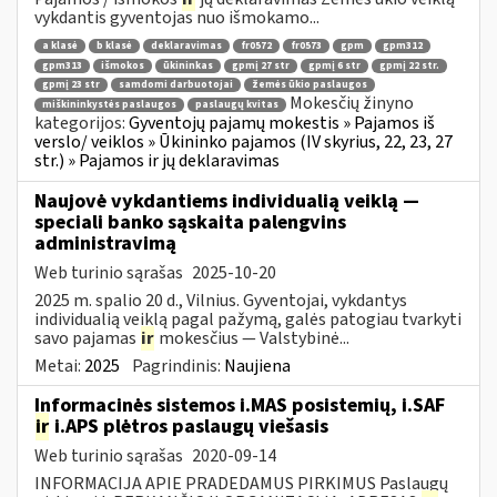
vykdantis gyventojas nuo išmokamo...
a klasė
b klasė
deklaravimas
fr0572
fr0573
gpm
gpm312
gpm313
išmokos
ūkininkas
gpmį 27 str
gpmį 6 str
gpmį 22 str.
gpmį 23 str
samdomi darbuotojai
žemės ūkio paslaugos
Mokesčių žinyno
miškininkystės paslaugos
paslaugų kvitas
kategorijos:
Gyventojų pajamų mokestis » Pajamos iš
verslo/ veiklos » Ūkininko pajamos (IV skyrius, 22, 23, 27
str.) » Pajamos ir jų deklaravimas
Naujovė vykdantiems individualią veiklą —
speciali banko sąskaita palengvins
administravimą
Web turinio sąrašas
2025-10-20
2025 m. spalio 20 d., Vilnius. Gyventojai, vykdantys
individualią veiklą pagal pažymą, galės patogiau tvarkyti
savo pajamas
ir
mokesčius — Valstybinė...
Metai:
2025
Pagrindinis:
Naujiena
Informacinės sistemos i.MAS posistemių, i.SAF
ir
i.APS plėtros paslaugų viešasis
Web turinio sąrašas
2020-09-14
INFORMACIJA APIE PRADEDAMUS PIRKIMUS Paslaugų