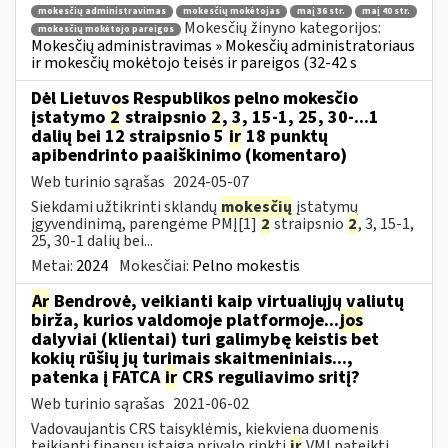
mokesčių administravimas
mokesčių mokėtojas
maį 36 str.
maį 40 str.
Mokesčių žinyno kategorijos:
mokesčių mokėtojo pareigos
Mokesčių administravimas » Mokesčių administratoriaus
ir mokesčių mokėtojo teisės ir pareigos (32-42 s
Dėl Lietuvos Respublikos pelno mokesčio
įstatymo
2
straipsnio
2
, 3, 15-1, 25, 30-...1
dalių bei 12 straipsnio 5
ir
18 punktų
apibendrinto paaiškinimo (komentaro)
Web turinio sąrašas
2024-05-07
Siekdami užtikrinti sklandų
mokesčių
įstatymų
įgyvendinimą, parengėme PMĮ[1]
2
straipsnio
2
, 3, 15-1,
25, 30-1 dalių bei...
Metai:
2024
Mokesčiai:
Pelno mokestis
Ar
Bendrovė, veikianti kaip virtualiųjų valiutų
birža, kurios valdomoje platformoje...
jos
dalyviai (klientai) turi galimybę keistis bet
kokių rūšių jų turimais skaitmeniniais...,
patenka į FATCA
ir
CRS reguliavimo sritį?
Web turinio sąrašas
2021-06-02
Vadovaujantis CRS taisyklėmis, kiekviena duomenis
teikianti finansų įstaiga privalo rinkti
ir
VMI pateikti