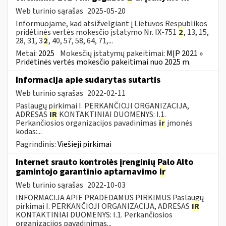
Web turinio sąrašas
2025-05-20
Informuojame, kad atsižvelgiant į Lietuvos Respublikos
pridėtinės vertės mokesčio įstatymo Nr. IX-751
2
, 13, 15,
28, 31, 3
2
, 40, 57, 58, 64, 71,...
Metai:
2025
Mokesčių įstatymų pakeitimai:
MĮP 2021 »
Pridėtinės vertės mokesčio pakeitimai nuo 2025 m.
Informacija apie sudarytas sutartis
Web turinio sąrašas
2022-02-11
Paslaugų pirkimai I. PERKANČIOJI ORGANIZACIJA,
ADRESAS
IR
KONTAKTINIAI DUOMENYS: I.1.
Perkančiosios organizacijos pavadinimas
ir
įmonės
kodas:...
Pagrindinis:
Viešieji pirkimai
Internet srauto kontrolės įrenginių Palo Alto
gamintojo garantinio aptarnavimo
ir
Web turinio sąrašas
2022-10-03
INFORMACIJA APIE PRADEDAMUS PIRKIMUS Paslaugų
pirkimai I. PERKANČIOJI ORGANIZACIJA, ADRESAS
IR
KONTAKTINIAI DUOMENYS: I.1. Perkančiosios
organizacijos pavadinimas...