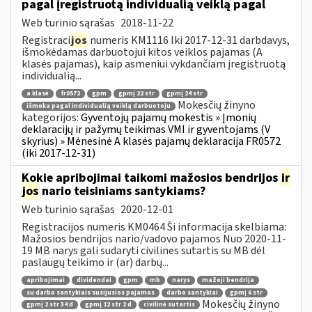
pagal įregistruotą individualią veiklą pagal
Web turinio sąrašas
2018-11-22
Registraci
jos
numeris KM1116 Iki 2017-12-31 darbdavys,
išmokėdamas darbuotojui kitos veiklos pajamas (A
klasės pajamas), kaip asmeniui vykdančiam įregistruotą
individualią...
a klasė
fr0572
gpm
gpmį 22 str
gpmį 24 str
Mokesčių žinyno
išmoka pagal individualią veiklą darbuotoju
kategorijos:
Gyventojų pajamų mokestis » Įmonių
deklaracijų ir pažymų teikimas VMI ir gyventojams (V
skyrius) » Mėnesinė A klasės pajamų deklaracija FR0572
(iki 2017-12-31)
Kokie apribojimai taikomi mažosios bendrijos
ir
jos
nario teisiniams santykiams?
Web turinio sąrašas
2020-12-01
Registracijos numeris KM0464 Ši informacija skelbiama:
Mažosios bendrijos nario/vadovo pajamos Nuo 2020-11-
19 MB narys gali sudaryti civilines sutartis su MB dėl
paslaugų teikimo ir (ar) darbų...
apribojimai
dividendai
gpm
mb
narys
mažoji bendrija
su darbo santykiais susijusios pajamos
darbo santykiai
gpmį 6 str
Mokesčių žinyno
gpmį 2 str 34 d
gpmį 12 str 2 d
civilinė sutartis