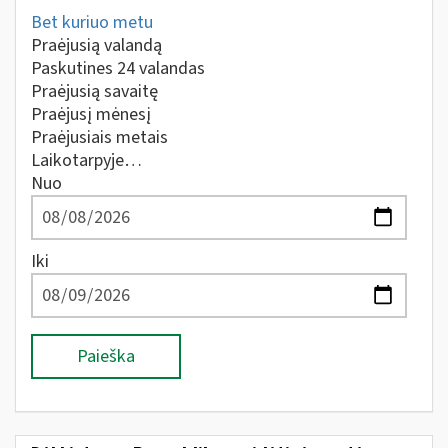
Bet kuriuo metu
Praėjusią valandą
Paskutines 24 valandas
Praėjusią savaitę
Praėjusį mėnesį
Praėjusiais metais
Laikotarpyje…
Nuo
Iki
Paieška