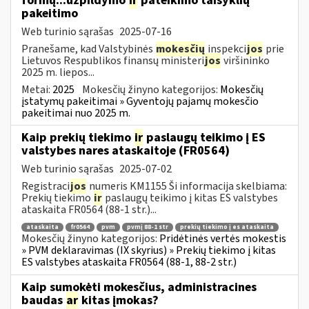
formų...užpildymo
ir
pateikimo taisyklių
pakeitimo
Web turinio sąrašas
2025-07-16
Pranešame, kad Valstybinės
mokesčių
inspekci
jos
prie
Lietuvos Respublikos finansų ministeri
jos
viršininko
2025 m. liepos...
Metai:
2025
Mokesčių žinyno kategorijos:
Mokesčių
įstatymų pakeitimai » Gyventojų pajamų mokesčio
pakeitimai nuo 2025 m.
Kaip prekių tiekimo
ir
paslaugų teikimo į ES
valstybes nares ataskaitoje (FR0564)
Web turinio sąrašas
2025-07-02
Registraci
jos
numeris KM1155 Ši informacija skelbiama:
Prekių tiekimo
ir
paslaugų teikimo į kitas ES valstybes
ataskaita FR0564 (88-1 str.)...
ataskaita
fr0564
pvm
pvmį 88-1 str
prekių tiekimo į es ataskaita
Mokesčių žinyno kategorijos:
Pridėtinės vertės mokestis
» PVM deklaravimas (IX skyrius) » Prekių tiekimo į kitas
ES valstybes ataskaita FR0564 (88-1, 88-2 str.)
Kaip sumokėti mokesčius, administracines
baudas
ar
kitas įmokas?