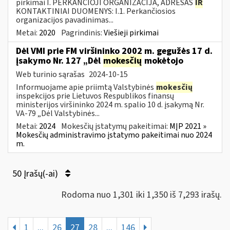
pirkimai I. PERKANČIOJI ORGANIZACIJA, ADRESAS
IR
KONTAKTINIAI DUOMENYS: I.1. Perkančiosios
organizacijos pavadinimas...
Metai:
2020
Pagrindinis:
Viešieji pirkimai
Dėl VMI prie FM viršininko 2002 m. gegužės 17 d.
įsakymo Nr. 127 „Dėl
mokesčių
mokėtojo
Web turinio sąrašas
2024-10-15
Informuojame apie priimtą Valstybinės
mokesčių
inspekcijos prie Lietuvos Respublikos finansų
ministerijos viršininko 2024 m. spalio 10 d. įsakymą Nr.
VA-79 „Dėl Valstybinės...
Metai:
2024
Mokesčių įstatymų pakeitimai:
MĮP 2021 »
Mokesčių administravimo įstatymo pakeitimai nuo 2024
m.
50 Įrašų(-ai)
Rodoma nuo 1,301 iki 1,350 iš 7,293 irašų.
1
...
26
27
28
...
146