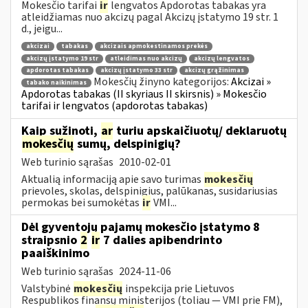
Mokesčio tarifai
ir
lengvatos Apdorotas tabakas yra
atleidžiamas nuo akcizų pagal Akcizų įstatymo 19 str. 1
d., jeigu...
akcizai
tabakas
akcizais apmokestinamos prekės
akcizų įstatymo 19 str
atleidimas nuo akcizų
akcizų lengvatos
apdorotas tabakas
akcizų įstatymo 33 str
akcizų grąžinimas
Mokesčių žinyno kategorijos:
Akcizai »
tabako naikinimas
Apdorotas tabakas (II skyriaus II skirsnis) » Mokesčio
tarifai ir lengvatos (apdorotas tabakas)
Kaip sužinoti,
ar
turiu apskaičiuotų/ deklaruotų
mokesčių
sumų, delspinigių?
Web turinio sąrašas
2010-02-01
Aktualią informaciją apie savo turimas
mokesčių
prievoles, skolas, delspinigius, palūkanas, susidariusias
permokas bei sumokėtas
ir
VMI...
Dėl gyventojų pajamų mokesčio įstatymo 8
straipsnio
2
ir
7 dalies apibendrinto
paaiškinimo
Web turinio sąrašas
2024-11-06
Valstybinė
mokesčių
inspekcija prie Lietuvos
Respublikos finansų ministerijos (toliau — VMI prie FM),