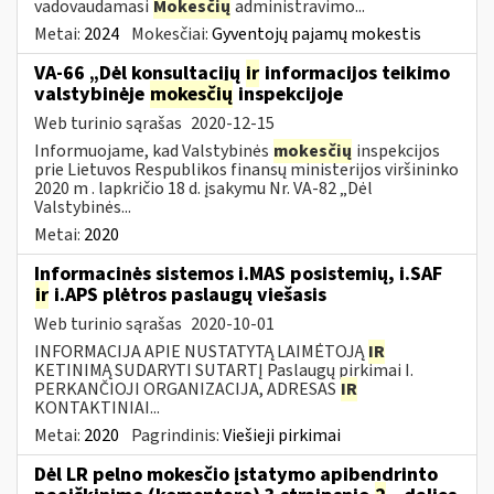
vadovaudamasi
Mokesčių
administravimo...
Metai:
2024
Mokesčiai:
Gyventojų pajamų mokestis
VA-66 „Dėl konsultacijų
ir
informacijos teikimo
valstybinėje
mokesčių
inspekcijoje
Web turinio sąrašas
2020-12-15
Informuojame, kad Valstybinės
mokesčių
inspekcijos
prie Lietuvos Respublikos finansų ministerijos viršininko
2020 m . lapkričio 18 d. įsakymu Nr. VA-82 „Dėl
Valstybinės...
Metai:
2020
Informacinės sistemos i.MAS posistemių, i.SAF
ir
i.APS plėtros paslaugų viešasis
Web turinio sąrašas
2020-10-01
INFORMACIJA APIE NUSTATYTĄ LAIMĖTOJĄ
IR
KETINIMĄ SUDARYTI SUTARTĮ Paslaugų pirkimai I.
PERKANČIOJI ORGANIZACIJA, ADRESAS
IR
KONTAKTINIAI...
Metai:
2020
Pagrindinis:
Viešieji pirkimai
Dėl LR pelno mokesčio įstatymo apibendrinto