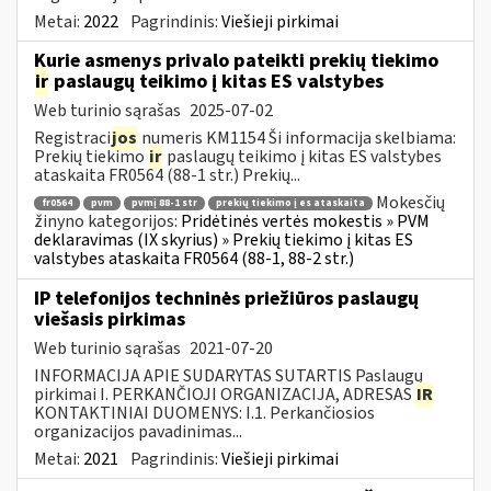
Metai:
2022
Pagrindinis:
Viešieji pirkimai
Kurie asmenys privalo pateikti prekių tiekimo
ir
paslaugų teikimo į kitas ES valstybes
Web turinio sąrašas
2025-07-02
Registraci
jos
numeris KM1154 Ši informacija skelbiama:
Prekių tiekimo
ir
paslaugų teikimo į kitas ES valstybes
ataskaita FR0564 (88-1 str.) Prekių...
Mokesčių
fr0564
pvm
pvmį 88-1 str
prekių tiekimo į es ataskaita
žinyno kategorijos:
Pridėtinės vertės mokestis » PVM
deklaravimas (IX skyrius) » Prekių tiekimo į kitas ES
valstybes ataskaita FR0564 (88-1, 88-2 str.)
IP telefonijos techninės priežiūros paslaugų
viešasis pirkimas
Web turinio sąrašas
2021-07-20
INFORMACIJA APIE SUDARYTAS SUTARTIS Paslaugų
pirkimai I. PERKANČIOJI ORGANIZACIJA, ADRESAS
IR
KONTAKTINIAI DUOMENYS: I.1. Perkančiosios
organizacijos pavadinimas...
Metai:
2021
Pagrindinis:
Viešieji pirkimai