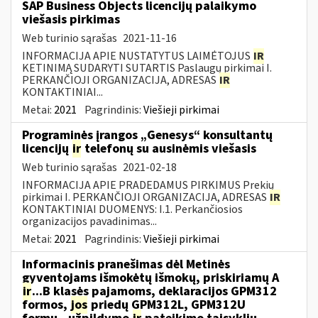
SAP Business Objects licencijų palaikymo
viešasis pirkimas
Web turinio sąrašas
2021-11-16
INFORMACIJA APIE NUSTATYTUS LAIMĖTOJUS
IR
KETINIMĄ SUDARYTI SUTARTIS Paslaugų pirkimai I.
PERKANČIOJI ORGANIZACIJA, ADRESAS
IR
KONTAKTINIAI...
Metai:
2021
Pagrindinis:
Viešieji pirkimai
Programinės įrangos „Genesys“ konsultantų
licencijų
ir
telefonų su ausinėmis viešasis
Web turinio sąrašas
2021-02-18
INFORMACIJA APIE PRADEDAMUS PIRKIMUS Prekių
pirkimai I. PERKANČIOJI ORGANIZACIJA, ADRESAS
IR
KONTAKTINIAI DUOMENYS: I.1. Perkančiosios
organizacijos pavadinimas...
Metai:
2021
Pagrindinis:
Viešieji pirkimai
Informacinis pranešimas dėl Metinės
gyventojams išmokėtų išmokų, priskiriamų A
ir
...B klasės pajamoms, deklaracijos GPM312
formos,
jos
priedų GPM312L, GPM312U