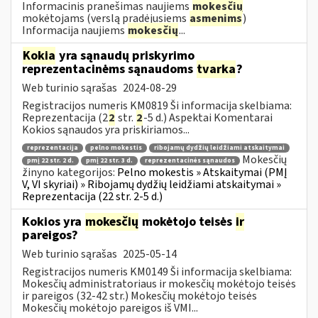
Informacinis pranešimas naujiems
mokesčių
mokėtojams (verslą pradėjusiems
asmenims
)
Informacija naujiems
mokesčių
...
Kokia
yra sąnaudų priskyrimo
reprezentacinėms sąnaudoms
tvarka
?
Web turinio sąrašas
2024-08-29
Registracijos numeris KM0819 Ši informacija skelbiama:
Reprezentacija (2
2
str.
2
-5 d.) Aspektai Komentarai
Kokios sąnaudos yra priskiriamos...
reprezentacija
pelno mokestis
ribojamų dydžių leidžiami atskaitymai
Mokesčių
pmį 22 str. 2 d.
pmį 22 str. 3 d.
reprezentacinės sąnaudos
žinyno kategorijos:
Pelno mokestis » Atskaitymai (PMĮ
V, VI skyriai) » Ribojamų dydžių leidžiami atskaitymai »
Reprezentacija (22 str. 2-5 d.)
Kokios yra
mokesčių
mokėtojo teisės
ir
pareigos?
Web turinio sąrašas
2025-05-14
Registracijos numeris KM0149 Ši informacija skelbiama:
Mokesčių administratoriaus ir mokesčių mokėtojo teisės
ir pareigos (32-42 str.) Mokesčių mokėtojo teisės
Mokesčių mokėtojo pareigos iš VMI...