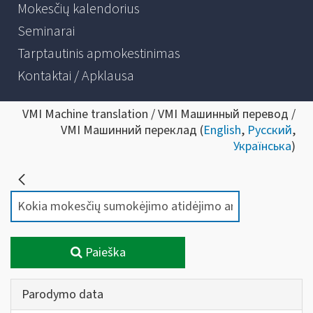
Mokesčių kalendorius
Seminarai
Tarptautinis apmokestinimas
Kontaktai / Apklausa
VMI Machine translation / VMI Машинный перевод /
VMI Машинний переклад (
English
,
Русский
,
Українська
)
Paieška
Parodymo data