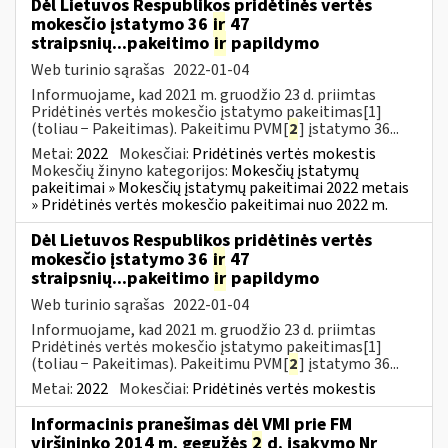
Dėl Lietuvos Respublikos pridėtinės vertės
mokesčio įstatymo 36
ir
47
straipsnių...pakeitimo
ir
papildymo
Web turinio sąrašas
2022-01-04
Informuojame, kad 2021 m. gruodžio 23 d. priimtas
Pridėtinės vertės mokesčio įstatymo pakeitimas[1]
(toliau − Pakeitimas). Pakeitimu PVM[
2
] įstatymo 36...
Metai:
2022
Mokesčiai:
Pridėtinės vertės mokestis
Mokesčių žinyno kategorijos:
Mokesčių įstatymų
pakeitimai » Mokesčių įstatymų pakeitimai 2022 metais
» Pridėtinės vertės mokesčio pakeitimai nuo 2022 m.
Dėl Lietuvos Respublikos pridėtinės vertės
mokesčio įstatymo 36
ir
47
straipsnių...pakeitimo
ir
papildymo
Web turinio sąrašas
2022-01-04
Informuojame, kad 2021 m. gruodžio 23 d. priimtas
Pridėtinės vertės mokesčio įstatymo pakeitimas[1]
(toliau − Pakeitimas). Pakeitimu PVM[
2
] įstatymo 36...
Metai:
2022
Mokesčiai:
Pridėtinės vertės mokestis
Informacinis pranešimas dėl VMI prie FM
viršininko 2014 m. gegužės
2
d. įsakymo Nr