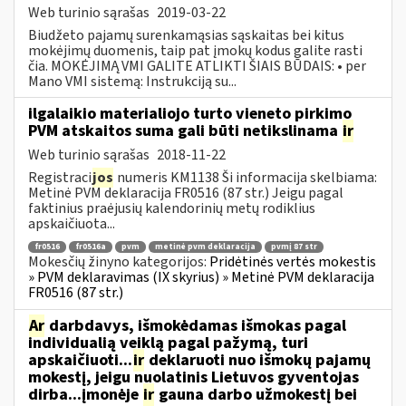
Web turinio sąrašas
2019-03-22
Biudžeto pajamų surenkamąsias sąskaitas bei kitus
mokėjimų duomenis, taip pat įmokų kodus galite rasti
čia. MOKĖJIMĄ VMI GALITE ATLIKTI ŠIAIS BŪDAIS: • per
Mano VMI sistemą: Instrukciją su...
ilgalaikio materialiojo turto vieneto pirkimo
PVM atskaitos suma gali būti netikslinama
ir
Web turinio sąrašas
2018-11-22
Registraci
jos
numeris KM1138 Ši informacija skelbiama:
Metinė PVM deklaracija FR0516 (87 str.) Jeigu pagal
faktinius praėjusių kalendorinių metų rodiklius
apskaičiuota...
fr0516
fr0516a
pvm
metinė pvm deklaracija
pvmį 87 str
Mokesčių žinyno kategorijos:
Pridėtinės vertės mokestis
» PVM deklaravimas (IX skyrius) » Metinė PVM deklaracija
FR0516 (87 str.)
Ar
darbdavys, išmokėdamas išmokas pagal
individualią veiklą pagal pažymą, turi
apskaičiuoti...
ir
deklaruoti nuo išmokų pajamų
mokestį, jeigu nuolatinis Lietuvos gyventojas
dirba...įmonėje
ir
gauna darbo užmokestį bei