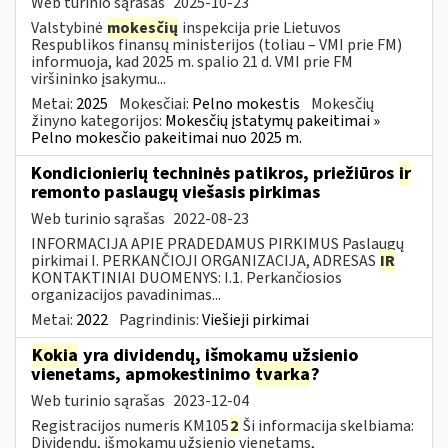
Web turinio sąrašas
2025-10-23
Valstybinė
mokesčių
inspekcija prie Lietuvos
Respublikos finansų ministerijos (toliau – VMI prie FM)
informuoja, kad 2025 m. spalio 21 d. VMI prie FM
viršininko įsakymu...
Metai:
2025
Mokesčiai:
Pelno mokestis
Mokesčių
žinyno kategorijos:
Mokesčių įstatymų pakeitimai »
Pelno mokesčio pakeitimai nuo 2025 m.
Kondicionierių techninės patikros, priežiūros
ir
remonto paslaugų viešasis pirkimas
Web turinio sąrašas
2022-08-23
INFORMACIJA APIE PRADEDAMUS PIRKIMUS Paslaugų
pirkimai I. PERKANČIOJI ORGANIZACIJA, ADRESAS
IR
KONTAKTINIAI DUOMENYS: I.1. Perkančiosios
organizacijos pavadinimas...
Metai:
2022
Pagrindinis:
Viešieji pirkimai
Kokia
yra dividendų, išmokamų užsienio
vienetams, apmokestinimo
tvarka
?
Web turinio sąrašas
2023-12-04
Registracijos numeris KM105
2
Ši informacija skelbiama:
Dividendų, išmokamų užsienio vienetams,