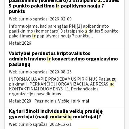
paaiškinimo (komentaro) 3 straipsnio
2
...dalies
5 punkto pakeitimo
ir
papildymo nauju 7
punktu
Web turinio sąrašas
2026-02-09
Informuojame, kad parengtas PMĮ[1] apibendrinto
paaiškinimo (komentaro) 3 straipsnio
2
dalies 5 punkto
pakeitimas
ir
papildymas nauju 7 punktu,...
Metai:
2026
Valstybei perduotos kriptovaliutos
administravimo
ir
konvertavimo organizavimo
paslaugų
Web turinio sąrašas
2020-08-25
INFORMACIJA APIE PRADEDAMUS PIRKIMUS Paslaugų
pirkimai I. PERKANČIOJI ORGANIZACIJA, ADRESAS
IR
KONTAKTINIAI DUOMENYS: I.1. Perkančiosios
organizacijos pavadinimas...
Metai:
2020
Pagrindinis:
Viešieji pirkimai
Ką turi žinoti individualią veiklą pradėję
gyventojai (nauji
mokesčių
mokėtojai)?
Web turinio sąrašas
2023-12-21