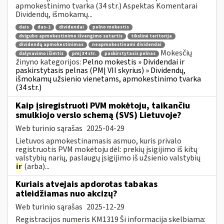
apmokestinimo tvarka (34 str.) Aspektas Komentarai
Dividendų, išmokamų...
dais
das-1
dividendai
pelno mokestis
dvigubo apmokestinimo išvengimo sutartis
tikslinė teritorija
dividendų apmokestinimas
neapmokestinami dividendai
Mokesčių
dalyvavimo išimtis
pmį 34 str.
paskirstytasis pelnas
žinyno kategorijos:
Pelno mokestis » Dividendai ir
paskirstytasis pelnas (PMĮ VII skyrius) » Dividendų,
išmokamų užsienio vienetams, apmokestinimo tvarka
(34 str.)
Kaip įsiregistruoti PVM mokėtoju, taikančiu
smulkiojo verslo schemą (SVS) Lietuvoje?
Web turinio sąrašas
2025-04-29
Lietuvos apmokestinamasis asmuo, kuris privalo
registruotis PVM mokėtoju dėl: prekių įsigijimo iš kitų
valstybių narių, paslaugų įsigijimo iš užsienio valstybių
ir
(arba)...
Kuriais atvejais apdorotas tabakas
atleidžiamas nuo akcizų?
Web turinio sąrašas
2025-12-29
Registracijos numeris KM1319 Ši informacija skelbiama: