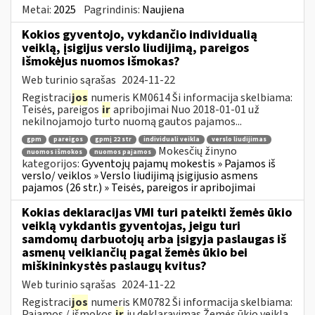
Metai:
2025
Pagrindinis:
Naujiena
Kokios gyventojo, vykdančio individualią
veiklą, įsigijus verslo liudijimą, pareigos
išmokėjus nuomos išmokas?
Web turinio sąrašas
2024-11-22
Registraci
jos
numeris KM0614 Ši informacija skelbiama:
Teisės, pareigos
ir
apribojimai Nuo 2018-01-01 už
nekilnojamojo turto nuomą gautos pajamos...
gpm
pareigos
gpmį 22 str
individuali veikla
verslo liudijimas
Mokesčių žinyno
nuomos išmokos
nuomos pajamos
kategorijos:
Gyventojų pajamų mokestis » Pajamos iš
verslo/ veiklos » Verslo liudijimą įsigijusio asmens
pajamos (26 str.) » Teisės, pareigos ir apribojimai
Kokias deklaracijas VMI turi pateikti žemės ūkio
veiklą vykdantis gyventojas, jeigu turi
samdomų darbuotojų arba įsigyja paslaugas iš
asmenų veikiančių pagal žemės ūkio bei
miškininkystės paslaugų kvitus?
Web turinio sąrašas
2024-11-22
Registraci
jos
numeris KM0782 Ši informacija skelbiama:
Pajamos / išmokos
ir
jų deklaravimas Žemės ūkio veiklą