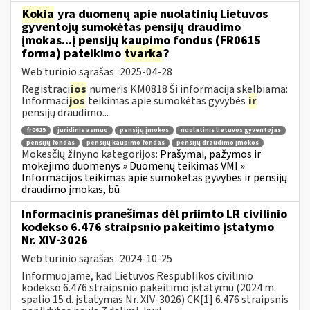
Kokia
yra duomenų apie nuolatinių Lietuvos
gyventojų sumokėtas pensijų draudimo
įmokas...į pensijų kaupimo fondus (FR0615
forma) pateikimo
tvarka
?
Web turinio sąrašas
2025-04-28
Registraci
jos
numeris KM0818 Ši informacija skelbiama:
Informaci
jos
teikimas apie sumokėtas gyvybės
ir
pensijų draudimo...
fr0615
juridinis asmuo
pensijų įmokos
nuolatinis lietuvos gyventojas
pensijų fondas
pensijų kaupimo fondas
pensijų draudimo įmokos
Mokesčių žinyno kategorijos:
Prašymai, pažymos ir
mokėjimo duomenys » Duomenų teikimas VMI »
Informacijos teikimas apie sumokėtas gyvybės ir pensijų
draudimo įmokas, bū
Informacinis pranešimas dėl priimto LR civilinio
kodekso 6.476 straipsnio pakeitimo įstatymo
Nr. XIV-3026
Web turinio sąrašas
2024-10-25
Informuojame, kad Lietuvos Respublikos civilinio
kodekso 6.476 straipsnio pakeitimo įstatymu (2024 m.
spalio 15 d. įstatymas Nr. XIV-3026) CK[1] 6.476 straipsnis