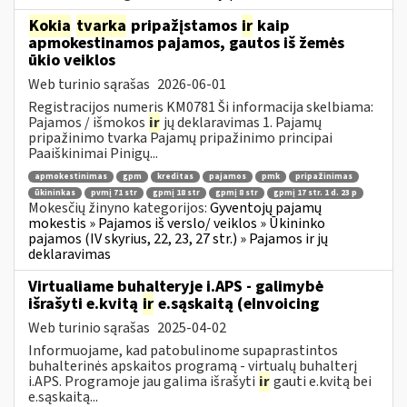
Kokia
tvarka
pripažįstamos
ir
kaip
apmokestinamos pajamos, gautos iš žemės
ūkio veiklos
Web turinio sąrašas
2026-06-01
Registracijos numeris KM0781 Ši informacija skelbiama:
Pajamos / išmokos
ir
jų deklaravimas 1. Pajamų
pripažinimo tvarka Pajamų pripažinimo principai
Paaiškinimai Pinigų...
apmokestinimas
gpm
kreditas
pajamos
pmk
pripažinimas
ūkininkas
pvmį 71 str
gpmį 18 str
gpmį 8 str
gpmį 17 str. 1 d. 23 p
Mokesčių žinyno kategorijos:
Gyventojų pajamų
mokestis » Pajamos iš verslo/ veiklos » Ūkininko
pajamos (IV skyrius, 22, 23, 27 str.) » Pajamos ir jų
deklaravimas
Virtualiame buhalteryje i.APS - galimybė
išrašyti e.kvitą
ir
e.sąskaitą (eInvoicing
Web turinio sąrašas
2025-04-02
Informuojame, kad patobulinome supaprastintos
buhalterinės apskaitos programą - virtualų buhalterį
i.APS. Programoje jau galima išrašyti
ir
gauti e.kvitą bei
e.sąskaitą...