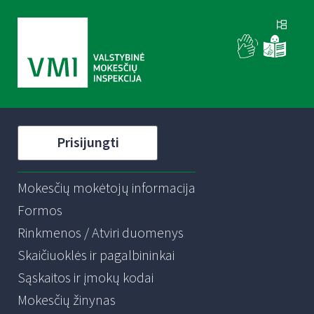
Prisijungti
Mokesčių mokėtojų informacija
Formos
Rinkmenos / Atviri duomenys
Skaičiuoklės ir pagalbininkai
Sąskaitos ir įmokų kodai
Mokesčių žinynas