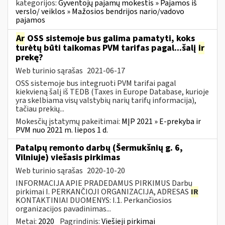
kategorijos:
Gyventojų pajamų mokestis » Pajamos iš
verslo/ veiklos » Mažosios bendrijos nario/vadovo
pajamos
Ar
OSS sistemoje bus galima pamatyti, koks
turėtų būti taikomas PVM tarifas pagal...šalį
ir
prekę?
Web turinio sąrašas
2021-06-17
OSS sistemoje bus integruoti PVM tarifai pagal
kiekvieną šalį iš TEDB (Taxes in Europe Database, kurioje
yra skelbiama visų valstybių narių tarifų informacija),
tačiau prekių...
Mokesčių įstatymų pakeitimai:
MĮP 2021 » E-prekyba ir
PVM nuo 2021 m. liepos 1 d.
Patalpų remonto darbų (Šermukšnių g. 6,
Vilniuje) viešasis pirkimas
Web turinio sąrašas
2020-10-20
INFORMACIJA APIE PRADEDAMUS PIRKIMUS Darbų
pirkimai I. PERKANČIOJI ORGANIZACIJA, ADRESAS
IR
KONTAKTINIAI DUOMENYS: I.1. Perkančiosios
organizacijos pavadinimas...
Metai:
2020
Pagrindinis:
Viešieji pirkimai