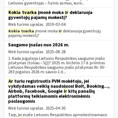
Lietuvos gyventojas – fizinis asmuo, kuris...
Kokia
tvarka
įmonė moka
ir
deklaruoja
gyventojų pajamų mokestį?
Web turinio sąrašas
2019-03-04
Kokia
tvarka
įmonė moka
ir
deklaruoja gyventojų
pajamų mokestį?
Saugumo įnašas nuo 2026 m.
Web turinio sąrašas
2025-08-28
1. Kada įsigalioja Lietuvos Respublikos saugumo įnašo
įstatymas (toliau – SĮĮ)? 2025 m. birželio 17 d. priimtas
Lietuvos Respublikos saugumo įnašo įstatymas Nr. XV-
283 įsigalios 2026 m. sausio 1 d....
Ar
turiu registruotis PVM mokėtoju, jei
vykdydamas veiklą naudojuosi Bolt, Booking...,
Airbnb, Facebook, Google
ir
kitų panašių
platformų teikiamomis elektroninėmis
paslaugomis
Web turinio sąrašas
2025-04-30
Taip, jei esate Lietuvos Respublikos apmokestinamasis