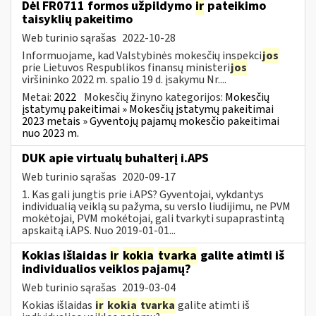
Dėl FR0711 formos užpildymo
ir
pateikimo
taisyklių pakeitimo
Web turinio sąrašas
2022-10-28
Informuojame, kad Valstybinės mokesčių inspekci
jos
prie Lietuvos Respublikos finansų ministeri
jos
viršininko 2022 m. spalio 19 d. įsakymu Nr....
Metai:
2022
Mokesčių žinyno kategorijos:
Mokesčių
įstatymų pakeitimai » Mokesčių įstatymų pakeitimai
2023 metais » Gyventojų pajamų mokesčio pakeitimai
nuo 2023 m.
DUK apie virtualų buhalterį i.APS
Web turinio sąrašas
2020-09-17
1. Kas gali jungtis prie i.APS? Gyventojai, vykdantys
individualią veiklą su pažyma, su verslo liudijimu, ne PVM
mokėtojai, PVM mokėtojai, gali tvarkyti supaprastintą
apskaitą i.APS. Nuo 2019-01-01...
Kokias išlaidas
ir
kokia
tvarka
galite atimti iš
individualios veiklos pajamų?
Web turinio sąrašas
2019-03-04
Kokias išlaidas
ir
kokia
tvarka
galite atimti iš