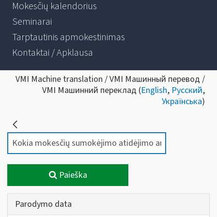
Mokesčių kalendorius
Seminarai
Tarptautinis apmokestinimas
Kontaktai / Apklausa
VMI Machine translation / VMI Машинный перевод /
VMI Машинний переклад (
English
,
Русский
,
Українська
)
Paieška
Parodymo data