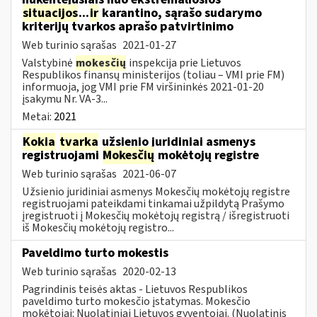
situacijos
...
ir
karantino, sąrašo sudarymo
kriterijų tvarkos aprašo patvirtinimo
Web turinio sąrašas
2021-01-27
Valstybinė
mokesčių
inspekcija prie Lietuvos
Respublikos finansų ministerijos (toliau – VMI prie FM)
informuoja, jog VMI prie FM viršininkės 2021-01-20
įsakymu Nr. VA-3...
Metai:
2021
Kokia
tvarka
užsienio juridiniai asmenys
registruojami
Mokesčių
mokėtojų registre
Web turinio sąrašas
2021-06-07
Užsienio juridiniai asmenys Mokesčių mokėtojų registre
registruojami pateikdami tinkamai užpildytą Prašymo
įregistruoti į Mokesčių mokėtojų registrą / išregistruoti
iš Mokesčių mokėtojų registro...
Paveldimo turto mokestis
Web turinio sąrašas
2020-02-13
Pagrindinis teisės aktas - Lietuvos Respublikos
paveldimo turto mokesčio įstatymas. Mokesčio
mokėtojai: Nuolatiniai Lietuvos gyventojai. (Nuolatinis