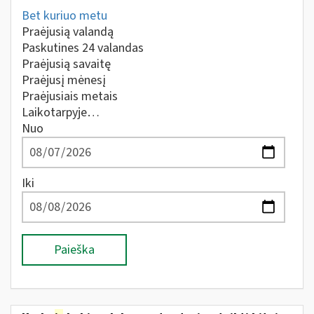
Bet kuriuo metu
Praėjusią valandą
Paskutines 24 valandas
Praėjusią savaitę
Praėjusį mėnesį
Praėjusiais metais
Laikotarpyje…
Nuo
Iki
Paieška