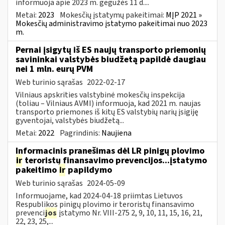
informuoja apie 2023 m. gegužės 11 d....
Metai:
2023
Mokesčių įstatymų pakeitimai:
MĮP 2021 »
Mokesčių administravimo įstatymo pakeitimai nuo 2023
m.
Pernai įsigytų iš ES naujų transporto priemonių
savininkai valstybės biudžetą papildė daugiau
nei 1 mln. eurų PVM
Web turinio sąrašas
2022-02-17
Vilniaus apskrities valstybinė mokesčių inspekcija
(toliau – Vilniaus AVMI) informuoja, kad 2021 m. naujas
transporto priemones iš kitų ES valstybių narių įsigiję
gyventojai, valstybės biudžetą...
Metai:
2022
Pagrindinis:
Naujiena
Informacinis pranešimas dėl LR pinigų plovimo
ir
teroristų finansavimo prevencijos...įstatymo
pakeitimo
ir
papildymo
Web turinio sąrašas
2024-05-09
Informuojame, kad 2024-04-18 priimtas Lietuvos
Respublikos pinigų plovimo ir teroristų finansavimo
prevenci
jos
įstatymo Nr. VIII-275 2, 9, 10, 11, 15, 16, 21,
22, 23, 25,...