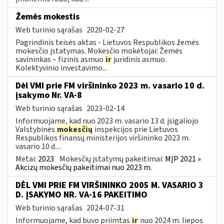
Žemės mokestis
Web turinio sąrašas
2020-02-27
Pagrindinis teisės aktas - Lietuvos Respublikos žemės
mokesčio įstatymas. Mokesčio mokėtojai: Žemės
savininkas – fizinis asmuo
ir
juridinis asmuo.
Kolektyvinio investavimo...
Dėl VMI prie FM viršininko 2023 m. vasario 10 d.
įsakymo Nr. VA-8
Web turinio sąrašas
2023-02-14
Informuojame, kad nuo 2023 m. vasario 13 d. įsigaliojo
Valstybinės
mokesčių
inspekcijos prie Lietuvos
Respublikos finansų ministerijos viršininko 2023 m.
vasario 10 d....
Metai:
2023
Mokesčių įstatymų pakeitimai:
MĮP 2021 »
Akcizų mokesčių pakeitimai nuo 2023 m.
DĖL VMI PRIE FM VIRŠININKO 2005 M. VASARIO 3
D. ĮSAKYMO NR. VA-16 PAKEITIMO
Web turinio sąrašas
2024-07-31
Informuojame, kad buvo priimtas
ir
nuo 2024 m. liepos