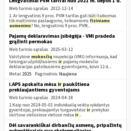
Lengvatiniai PVM tarifai nuo 2021 m. liepos 1 d.
Web turinio sąrašas
2022-12-14
1. Ar lengvatinis 9 proc. PVM tarifas gali būti taikomas
tik maitinimo paslaugoms, teikiamoms
fiziniams
asmenims
? Ne, lengvatinis 9 proc. PVM...
Pajamų deklaravimas įsibėgėja - VMI pradeda
grąžinti permokas
Web turinio sąrašas
2025-03-12
Valstybinė
mokesčių
inspekcija (VMI) informuoja, kad
teisingai užpildžiusiems
ir
pajamų mokesčio
deklaracijas pateikusiems gyventojams, kovo 12 d....
Metai:
2025
Pagrindinis:
Naujiena
i.APS apskaita mėsa
ir
paukštiena
prekiaujantiems gyventojams
Web turinio sąrašas
2024-04-18
1.Kaip nuo 2024-05-01 individualią veiklą vykdantys
gyventojai, prekiaujantys turgavietėse
ir
prekybai
skirtose viešosiose vietose mėsa
ir
...
Dėl savarankiškai dirbančių asmenų, pripažintų
nukentėjusiais nuo ekstremaliosios