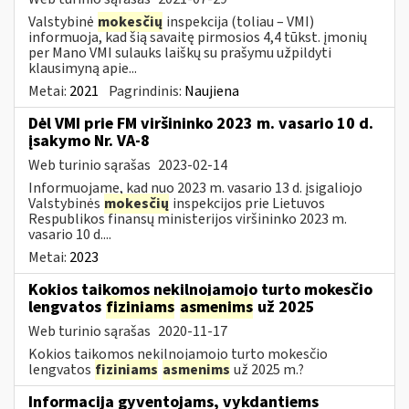
Valstybinė
mokesčių
inspekcija (toliau – VMI)
informuoja, kad šią savaitę pirmosios 4,4 tūkst. įmonių
per Mano VMI sulauks laiškų su prašymu užpildyti
klausimyną apie...
Metai:
2021
Pagrindinis:
Naujiena
Dėl VMI prie FM viršininko 2023 m. vasario 10 d.
įsakymo Nr. VA-8
Web turinio sąrašas
2023-02-14
Informuojame, kad nuo 2023 m. vasario 13 d. įsigaliojo
Valstybinės
mokesčių
inspekcijos prie Lietuvos
Respublikos finansų ministerijos viršininko 2023 m.
vasario 10 d....
Metai:
2023
Kokios taikomos nekilnojamojo turto mokesčio
lengvatos
fiziniams
asmenims
už 2025
Web turinio sąrašas
2020-11-17
Kokios taikomos nekilnojamojo turto mokesčio
lengvatos
fiziniams
asmenims
už 2025 m.?
Informacija gyventojams, vykdantiems