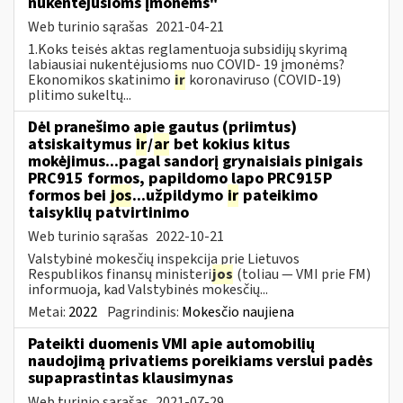
nukentėjusioms įmonėms"
Web turinio sąrašas
2021-04-21
1.Koks teisės aktas reglamentuoja subsidijų skyrimą
labiausiai nukentėjusioms nuo COVID- 19 įmonėms?
Ekonomikos skatinimo
ir
koronaviruso (COVID-19)
plitimo sukeltų...
Dėl pranešimo apie gautus (priimtus)
atsiskaitymus
ir
/
ar
bet kokius kitus
mokėjimus...pagal sandorį grynaisiais pinigais
PRC915 formos, papildomo lapo PRC915P
formos bei
jos
...užpildymo
ir
pateikimo
taisyklių patvirtinimo
Web turinio sąrašas
2022-10-21
Valstybinė mokesčių inspekcija prie Lietuvos
Respublikos finansų ministeri
jos
(toliau ― VMI prie FM)
informuoja, kad Valstybinės mokesčių...
Metai:
2022
Pagrindinis:
Mokesčio naujiena
Pateikti duomenis VMI apie automobilių
naudojimą privatiems poreikiams verslui padės
supaprastintas klausimynas
Web turinio sąrašas
2021-07-29