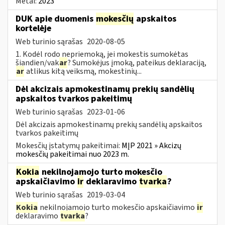
Metai:
2023
DUK apie duomenis
mokesčių
apskaitos
kortelėje
Web turinio sąrašas
2020-08-05
1. Kodėl rodo nepriemoką, jei mokestis sumokėtas
šiandien/vak
ar
? Sumokėjus įmoką, pateikus deklaraciją,
ar
atlikus kitą veiksmą, mokestinių...
Dėl akcizais apmokestinamų prekių sandėlių
apskaitos tvarkos pakeitimų
Web turinio sąrašas
2023-01-06
Dėl akcizais apmokestinamų prekių sandėlių apskaitos
tvarkos pakeitimų
Mokesčių įstatymų pakeitimai:
MĮP 2021 » Akcizų
mokesčių pakeitimai nuo 2023 m.
Kokia
nekilnojamojo turto mokesčio
apskaičiavimo
ir
deklaravimo
tvarka
?
Web turinio sąrašas
2019-03-04
Kokia
nekilnojamojo turto mokesčio apskaičiavimo
ir
deklaravimo
tvarka
?