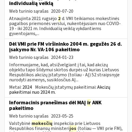
individualią veiklą
Web turinio sąrašas
2020-07-20
Atnaujinta 2021 rugsėjo
2
d. VMI teikiamos mokestinės
pagalbos priemonės verslui, nukentėjusiam nuo COVID-
19 - iki 2021 m. Individualią veiklą vykdantiems
gyventojams,...
Dėl VMI prie FM viršininko 2004 m. gegužės 26 d.
įsakymo Nr. VA-106 pakeitimo
Web turinio sąrašas
2024-01-23
Informuojame, kad, atsižvelgiant į tai, kad akcizų
objektu tapo šildymui skirtos durpės už kurias Lietuvos
Respublikos akcizų įstatymo (toliau - AĮ) 52 straipsnyje
nurodyti asmenys, susiklosčius AĮ...
Metai:
2024
Mokesčių įstatymų pakeitimai:
Akcizų
pakeitimai nuo 2024 m.
Informacinis pranešimas dėl MAĮ
ir
ANK
pakeitimo
Web turinio sąrašas
2023-05-25
Valstybinė
mokesčių
inspekcija prie Lietuvos
Respublikos finansų ministeri
jos
(toliau — VMI prie FM),