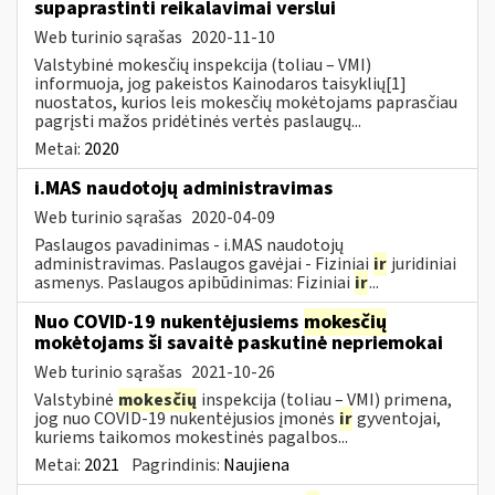
supaprastinti reikalavimai verslui
Web turinio sąrašas
2020-11-10
Valstybinė mokesčių inspekcija (toliau – VMI)
informuoja, jog pakeistos Kainodaros taisyklių[1]
nuostatos, kurios leis mokesčių mokėtojams paprasčiau
pagrįsti mažos pridėtinės vertės paslaugų...
Metai:
2020
i.MAS naudotojų administravimas
Web turinio sąrašas
2020-04-09
Paslaugos pavadinimas - i.MAS naudotojų
administravimas. Paslaugos gavėjai - Fiziniai
ir
juridiniai
asmenys. Paslaugos apibūdinimas: Fiziniai
ir
...
Nuo COVID-19 nukentėjusiems
mokesčių
mokėtojams ši savaitė paskutinė nepriemokai
Web turinio sąrašas
2021-10-26
Valstybinė
mokesčių
inspekcija (toliau – VMI) primena,
jog nuo COVID-19 nukentėjusios įmonės
ir
gyventojai,
kuriems taikomos mokestinės pagalbos...
Metai:
2021
Pagrindinis:
Naujiena