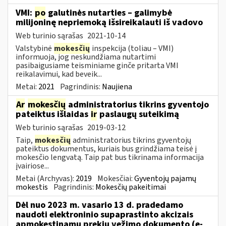
VMI:
po
galutinės nutarties – galimybė
milijoninę nepriemoką išsireikalauti iš vadovo
Web turinio sąrašas
2021-10-14
Valstybinė
mokesčių
inspekcija (toliau – VMI)
informuoja, jog neskundžiama nutartimi
pasibaigusiame teisminiame ginče pritarta VMI
reikalavimui, kad beveik...
Metai:
2021
Pagrindinis:
Naujiena
Ar
mokesčių
administratorius tikrins gyventojo
pateiktus išlaidas
ir
paslaugų suteikimą
Web turinio sąrašas
2019-03-12
Taip,
mokesčių
administratorius tikrins gyventojų
pateiktus dokumentus, kuriais bus grindžiama teisė į
mokesčio lengvatą. Taip pat bus tikrinama informacija
įvairiose...
Metai (Archyvas):
2019
Mokesčiai:
Gyventojų pajamų
mokestis
Pagrindinis:
Mokesčių pakeitimai
Dėl nuo 2023 m. vasario 13 d. pradedamo
naudoti elektroninio supaprastinto akcizais
apmokestinamų prekių vežimo dokumento (e-