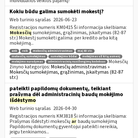
individualios veiklos pajamų?
Kokiu būdu galima sumokėti mokestį?
Web turinio sąrašas
2026-06-23
Registracijos numeris KM0415 Ši informacija skelbiama:
Mokesčių
sumokėjimas, grąžinimas, įskaitymas (82-87
str.) Mokestį sumokėti galima: per kredito arba kitą
mokėjimą...
ank
roik
mokesčių administravimas
maį 83 str.
mokesčių sumokėjimas
sumokėjimo būdai
mokėjimas už kitą asmenį
Mokesčių
mokėjimo nurodymas
administracinių nusižengimų kodeksas
žinyno kategorijos:
Mokesčių administravimas »
Mokesčių sumokėjimas, grąžinimas, įskaitymas (82-87
str.)
pateikti papildomų dokumentų, teikiant
prašymą dėl administracinių baudų mokėjimo
išdėstymo
Web turinio sąrašas
2026-04-30
Registracijos numeris KM3818 Ši informacija skelbiama:
Prašymas išdėstyti mokesčių
ar
baudų sumokėjimą
Papildomų dokumentų gyventojui pateikti nereikia,
jeigu tenkinamos...