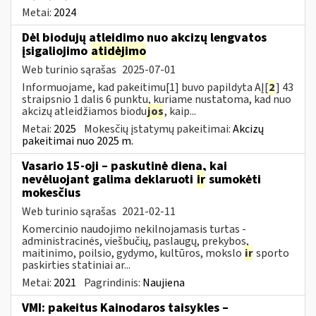
Metai:
2024
Dėl biodujų atleidimo nuo akcizų lengvatos
įsigaliojimo
atidėjimo
Web turinio sąrašas
2025-07-01
Informuojame, kad pakeitimu[1] buvo papildyta AĮ[
2
] 43
straipsnio 1 dalis 6 punktu, kuriame nustatoma, kad nuo
akcizų atleidžiamos biodu
jos
, kaip...
Metai:
2025
Mokesčių įstatymų pakeitimai:
Akcizų
pakeitimai nuo 2025 m.
Vasario 15-oji – paskutinė diena, kai
nevėluojant galima deklaruoti
ir
sumokėti
mokesčius
Web turinio sąrašas
2021-02-11
Komercinio naudojimo nekilnojamasis turtas -
administracinės, viešbučių, paslaugų, prekybos,
maitinimo, poilsio, gydymo, kultūros, mokslo
ir
sporto
paskirties statiniai ar...
Metai:
2021
Pagrindinis:
Naujiena
VMI: pakeitus Kainodaros taisykles –