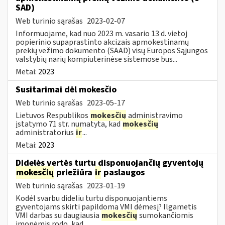
SAD)
Web turinio sąrašas
2023-02-07
Informuojame, kad nuo 2023 m. vasario 13 d. vietoj
popierinio supaprastinto akcizais apmokestinamų
prekių vežimo dokumento (SAAD) visų Europos Sąjungos
valstybių narių kompiuterinėse sistemose bus...
Metai:
2023
Susitarimai dėl mokesčio
Web turinio sąrašas
2023-05-17
Lietuvos Respublikos
mokesčių
administravimo
įstatymo 71 str. numatyta, kad
mokesčių
administratorius
ir
...
Metai:
2023
Didelės vertės turtu disponuojančių gyventojų
mokesčių
priežiūra
ir
paslaugos
Web turinio sąrašas
2023-01-19
Kodėl svarbu dideliu turtu disponuojantiems
gyventojams skirti papildomą VMI dėmesį? Ilgametis
VMI darbas su daugiausia
mokesčių
sumokančiomis
įmonėmis rodo, kad ...