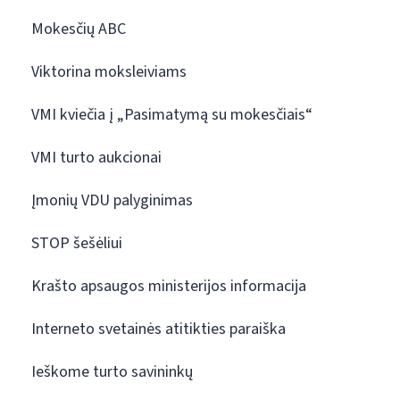
Mokesčių ABC
Viktorina moksleiviams
VMI kviečia į „Pasimatymą su mokesčiais“
VMI turto aukcionai
Įmonių VDU palyginimas
STOP šešėliui
Krašto apsaugos ministerijos informacija
Interneto svetainės atitikties paraiška
Ieškome turto savininkų