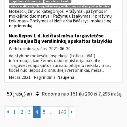
papildomi dokumentai
mps dėl an baudų
kada nereikia papildomų dokumentų teikiant mps prašymą dėl an baudos
Mokesčių žinyno kategorijos:
Prašymai, pažymos ir
mokėjimo duomenys » Pažymų užsakymas ir prašymų
teikimas » Prašymas atidėti arba išdėstyti mokestinę
nepriemoką
Nuo liepos 1 d. keičiasi mėsa turgavietėse
prekiaujančių verslininkų apskaitos taisyklės
Web turinio sąrašas
2021-06-30
Valstybinė mokesčių inspekcija (toliau – VMI)
informuoja, kad Žemės ūkio ministerija pakeitė
Turgavietės apskaitos žurnalo pildymo reikalavimus,
todėl nuo liepos 1 d. smulkieji verslininkai, mėsa...
Metai:
2021
Pagrindinis:
Naujiena
50 Įrašų(-ai)
Rodoma nuo 151 iki 200 iš 7,293 irašų.
1
2
3
4
5
...
146