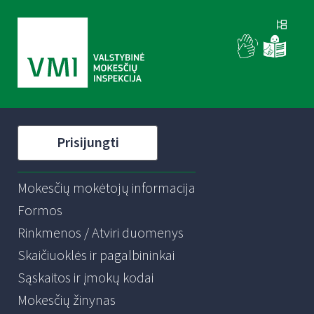
Prisijungti
Mokesčių mokėtojų informacija
Formos
Rinkmenos / Atviri duomenys
Skaičiuoklės ir pagalbininkai
Sąskaitos ir įmokų kodai
Mokesčių žinynas