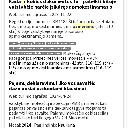
Kada
ir
kokius dokumentus turi pateikti kitoje
valstybėje narėje įsikūręs apmokestinamasis
Web turinio sąrašas
2018-11-22
Registracijos numeris KM1185 Ši informacija skelbiama:
Užsienio apmokestinamiesiems
asmenims
(116–119
str.) Kitoje valstybėje narėje įsikūrusio
apmokestinamojo asmens...
pvm
pvm grąžinimas
užsienio asmenims
užsienio apmokestinamiesiems asmenims
Mokesčių žinyno
es apmokestinamiesiems asmenims
kategorijos:
Pridėtinės vertės mokestis » PVM
grąžinimas užsienio asmenims (42 str., 116–119 str.) »
Užsienio apmokestinamiesiems asmenims (116–119
str.)
Pajamų deklaravimui liko vos savaitė:
dažniausiai užduodami klausimai
Web turinio sąrašas
2024-04-24
Valstybinė mokesčių inspekcija (VMI) primena, kad
pajamas privalantiems deklaruoti gyventojams tai
padaryti liko savaitė. Pajamų mokesčio deklaracijas
pateikti jie turi iki gegužės 2 d. Šiuo metu...
Metai:
2024
Pagrindinis:
Naujiena