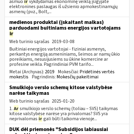
asmuo
ir
vykdydamas ekonominę veiklą įsigyjate
elektronines paslaugas iš užsienio apmokestinamųjų
asmenų (pvz., Bolt,...
medienos produktai (įskaitant malkas)
parduodami buitiniams energijos vartotojams
ir
Web turinio sąrašas
2019-03-08
Buitiniai energijos vartotojai - fiziniai asmenys,
perkantys energiją asmeniniams, šeimos ar namų ūkio
poreikiams, nesusijusiems su ūkine komercine ar
profesine veikla. Pagrindiniai PVM tarifo...
Metai (Archyvas):
2019
Mokesčiai:
Pridėtinės vertės
mokestis
Pagrindinis:
Mokesčių pakeitimai
Smulkiojo verslo schemų kitose valstybėse
narėse taikymas
Web turinio sąrašas
2025-01-20
1.
Ar
smulkiojo verslo schemų (toliau – SVS) taikymas
kitose valstybėse narėse yra privalomas? SVS yra
neprivalomas
ir
gali būti taikoma vienoje...
DUK dėl priemonės "Subsidijos labiausiai