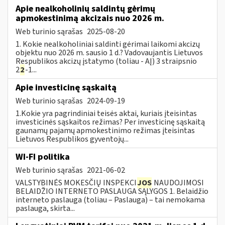
Apie nealkoholinių saldintų gėrimų
apmokestinimą akcizais nuo 2026 m.
Web turinio sąrašas
2025-08-20
1. Kokie nealkoholiniai saldinti gėrimai laikomi akcizų
objektu nuo 2026 m. sausio 1 d.? Vadovaujantis Lietuvos
Respublikos akcizų įstatymo (toliau - AĮ) 3 straipsnio
2
2
-1...
Apie investicinę sąskaitą
Web turinio sąrašas
2024-09-19
1.Kokie yra pagrindiniai teisės aktai, kuriais įteisintas
investicinės sąskaitos režimas? Per investicinę sąskaitą
gaunamų pajamų apmokestinimo režimas įteisintas
Lietuvos Respublikos gyventojų...
WI-FI politika
Web turinio sąrašas
2021-06-02
VALSTYBINĖS MOKESČIŲ INSPEKCI
JOS
NAUDOJIMOSI
BELAIDŽIO INTERNETO PASLAUGA SĄLYGOS 1. Belaidžio
interneto paslauga (toliau – Paslauga) – tai nemokama
paslauga, skirta...