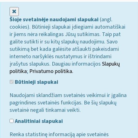
Uždaryti
Šioje svetainėje naudojami slapukai
(angl.
cookies). Būtinieji slapukai įdiegiami automatiškai
ir jiems nėra reikalingas Jūsų sutikimas. Taip pat
galite sutikti ir su kitų slapukų naudojimu. Savo
sutikimą bet kada galėsite atšaukti pakeisdami
interneto naršyklės nustatymus ir ištrindami
įrašytus slapukus. Daugiau informacijos
Slapukų
politika
;
Privatumo politika.
Būtinieji slapukai
Naudojami sklandžiam svetainės veikimui ir įgalina
pagrindines svetainės funkcijas. Be šių slapukų
svetainė negali tinkamai veikti.
Analitiniai slapukai
Renka statistinę informaciją apie svetainės