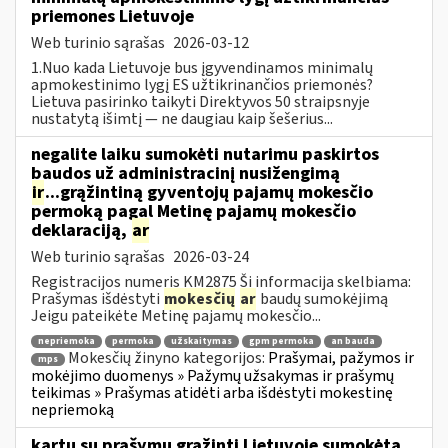
priemones Lietuvoje
Web turinio sąrašas
2026-03-12
1.Nuo kada Lietuvoje bus įgyvendinamos minimalų
apmokestinimo lygį ES užtikrinančios priemonės?
Lietuva pasirinko taikyti Direktyvos 50 straipsnyje
nustatytą išimtį — ne daugiau kaip šešerius...
negalite laiku sumokėti nutarimu paskirtos
baudos už administracinį nusižengimą
ir
...grąžintiną gyventojų pajamų mokesčio
permoką pagal Metinę pajamų mokesčio
deklaraciją,
ar
Web turinio sąrašas
2026-03-24
Registracijos numeris KM2875 Ši informacija skelbiama:
Prašymas išdėstyti
mokesčių
ar
baudų sumokėjimą
Jeigu pateikėte Metinę pajamų mokesčio...
nepriemoka
permoka
užskaitymas
gpm permoka
an bauda
Mokesčių žinyno kategorijos:
Prašymai, pažymos ir
mps
mokėjimo duomenys » Pažymų užsakymas ir prašymų
teikimas » Prašymas atidėti arba išdėstyti mokestinę
nepriemoką
kartu su prašymu grąžinti Lietuvoje sumokėtą