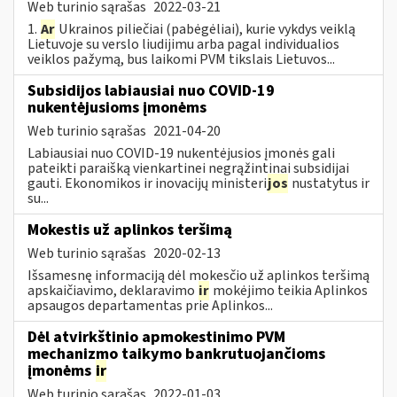
Web turinio sąrašas
2022-03-21
1.
Ar
Ukrainos piliečiai (pabėgėliai), kurie vykdys veiklą
Lietuvoje su verslo liudijimu arba pagal individualios
veiklos pažymą, bus laikomi PVM tikslais Lietuvos...
Subsidijos labiausiai nuo COVID-19
nukentėjusioms įmonėms
Web turinio sąrašas
2021-04-20
Labiausiai nuo COVID-19 nukentėjusios įmonės gali
pateikti paraišką vienkartinei negrąžintinai subsidijai
gauti. Ekonomikos ir inovacijų ministeri
jos
nustatytus ir
su...
Mokestis už aplinkos teršimą
Web turinio sąrašas
2020-02-13
Išsamesnę informaciją dėl mokesčio už aplinkos teršimą
apskaičiavimo, deklaravimo
ir
mokėjimo teikia Aplinkos
apsaugos departamentas prie Aplinkos...
Dėl atvirkštinio apmokestinimo PVM
mechanizmo taikymo bankrutuojančioms
įmonėms
ir
Web turinio sąrašas
2022-01-03