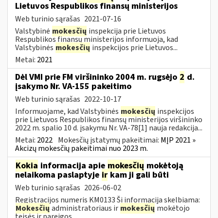
Lietuvos Respublikos finansų ministerijos
Web turinio sąrašas
2021-07-16
Valstybinė
mokesčių
inspekcija prie Lietuvos
Respublikos finansų ministerijos informuoja, kad
Valstybinės
mokesčių
inspekcijos prie Lietuvos...
Metai:
2021
Dėl VMI prie FM viršininko 2004 m. rugsėjo
2
d.
įsakymo Nr. VA-155 pakeitimo
Web turinio sąrašas
2022-10-17
Informuojame, kad Valstybinės
mokesčių
inspekcijos
prie Lietuvos Respublikos finansų ministerijos viršininko
2022 m. spalio 10 d. įsakymu Nr. VA-78[1] nauja redakcija...
Metai:
2022
Mokesčių įstatymų pakeitimai:
MĮP 2021 »
Akcizų mokesčių pakeitimai nuo 2023 m.
Kokia
informacija apie
mokesčių
mokėtoją
nelaikoma paslaptyje
ir
kam ji gali būti
Web turinio sąrašas
2026-06-02
Registracijos numeris KM0133 Ši informacija skelbiama:
Mokesčių
administratoriaus ir
mokesčių
mokėtojo
teisės ir pareigos...