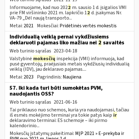
Informuojame, kad nuo 202
2
m. sausio 1 d. įsigalios VMI
prie FM viršininko 2021 m. lapkričio 1
2
d. įsakymas Nr.
VA-79 „Dėl naują transporto...
Metai:
2021
Mokesčiai:
Pridėtinės vertės mokestis
Individualią veiklą pernai vykdžiusiems
deklaruoti pajamas liko mažiau nei
2
savaitės
Web turinio sąrašas
2023-04-18
Valstybinė
mokesčių
inspekcija (VMI) informuoja, kad
pusė gyventojų, praėjusiais metais vykdžiusių individualią
veiklą (IDV), jau deklaravo pajamas....
Metai:
2023
Pagrindinis:
Naujiena
57. Iki kada turi būti sumokėtas PVM,
naudojantis OSS?
Web turinio sąrašas
2021-06-16
Tai priklauso nuo schemos, kuria yra naudojamasi, tačiau
iš esmės mokėjimo terminai yra tokie patys kaip
ir
deklaravimo terminai: ES schemoje – iki pirmo
kalendorinio...
Mokesčių įstatymų pakeitimai:
MĮP 2021 » E-prekyba ir
PVM nuo 2021 m. liepos 1 d.