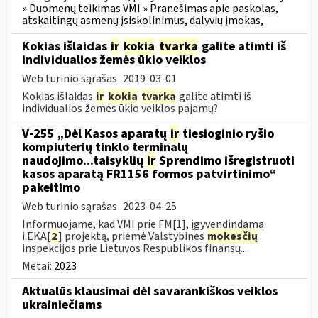
» Duomenų teikimas VMI » Pranešimas apie paskolas,
atskaitingų asmenų įsiskolinimus, dalyvių įmokas,
Kokias išlaidas
ir
kokia
tvarka
galite atimti iš
individualios žemės ūkio veiklos
Web turinio sąrašas
2019-03-01
Kokias išlaidas
ir
kokia
tvarka
galite atimti iš
individualios žemės ūkio veiklos pajamų?
V-255 „Dėl Kasos aparatų
ir
tiesioginio ryšio
kompiuterių tinklo terminalų
naudojimo...taisyklių
ir
Sprendimo išregistruoti
kasos aparatą FR1156 formos patvirtinimo“
pakeitimo
Web turinio sąrašas
2023-04-25
Informuojame, kad VMI prie FM[1], įgyvendindama
i.EKA[
2
] projektą, priėmė Valstybinės
mokesčių
inspekcijos prie Lietuvos Respublikos finansų...
Metai:
2023
Aktualūs klausimai dėl savarankiškos veiklos
ukrainiečiams