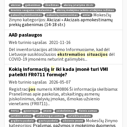
akcizai
gabenimas
išvežimas
akcizų įstatymo 15 str
krovinio saugumo reikalavimai
akcizų mokėjimo laikino atidėjimo režimas
Mokesčių
pakuočių plombavimas
pakuočių numeravimas
amlar
žinyno kategorijos:
Akcizai » Akcizais apmokestinamų
prekių gabenimas (14-18 str.)
AAD paslaugos
Web turinio sąrašas
2021-11-16
Dėl inventorizacijos atlikimo Informuojame, kad dėl
Lietuvoje susiklosčiusios
ekstremalios
situacijos
dėl
COVID-19 įmonėms neturint galimybės...
Kokią informaciją
ir
iki kada įmonė turi VMI
pateikti FR0711 formoje?
Web turinio sąrašas
2026-05-07
Registraci
jos
numeris KM0806 Ši informacija skelbiama:
Pranešimas apie paskolas, atskaitingų asmenų
įsiskolinimus, dalyvių įmokas, išmokas užsienio
vienetams (FR0711)...
fr0711
gyventojas
įmonė
įsiskolinimas
fizinis asmuo
juridinis asmuo
atskaitingas asmuo
suteikta paskola
Mokesčių žinyno
grąžinta paskola
gauta paskola
užsienio įmonė
kategorijos:
Prašymai, pažymos ir mokėjimo duomenys