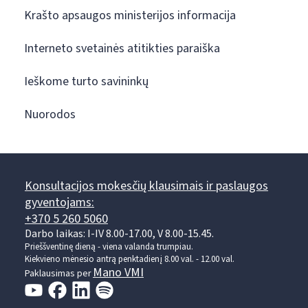
Krašto apsaugos ministerijos informacija
Interneto svetainės atitikties paraiška
Ieškome turto savininkų
Nuorodos
Konsultacijos mokesčių klausimais ir paslaugos
gyventojams:
+370 5 260 5060
Darbo laikas: I-IV 8.00-17.00, V 8.00-15.45.
Prieššventinę dieną - viena valanda trumpiau.
Kiekvieno mėnesio antrą penktadienį 8.00 val. - 12.00 val.
Mano VMI
Paklausimas per