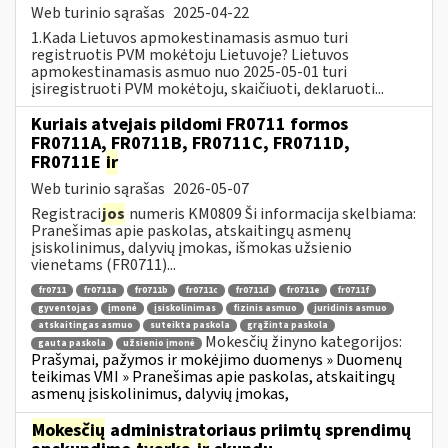
Web turinio sąrašas
2025-04-22
1.Kada Lietuvos apmokestinamasis asmuo turi
registruotis PVM mokėtoju Lietuvoje? Lietuvos
apmokestinamasis asmuo nuo 2025-05-01 turi
įsiregistruoti PVM mokėtoju, skaičiuoti, deklaruoti...
Kuriais atvejais pildomi FR0711 formos
FR0711A, FR0711B, FR0711C, FR0711D,
FR0711E
ir
Web turinio sąrašas
2026-05-07
Registraci
jos
numeris KM0809 Ši informacija skelbiama:
Pranešimas apie paskolas, atskaitingų asmenų
įsiskolinimus, dalyvių įmokas, išmokas užsienio
vienetams (FR0711)...
fr0711
fr0711a
fr0711b
fr0711c
fr0711d
fr0711e
fr0711f
gyventojas
įmonė
įsiskolinimas
fizinis asmuo
juridinis asmuo
atskaitingas asmuo
suteikta paskola
grąžinta paskola
Mokesčių žinyno kategorijos:
gauta paskola
užsienio įmonė
Prašymai, pažymos ir mokėjimo duomenys » Duomenų
teikimas VMI » Pranešimas apie paskolas, atskaitingų
asmenų įsiskolinimus, dalyvių įmokas,
Mokesčių
administratoriaus priimtų sprendimų