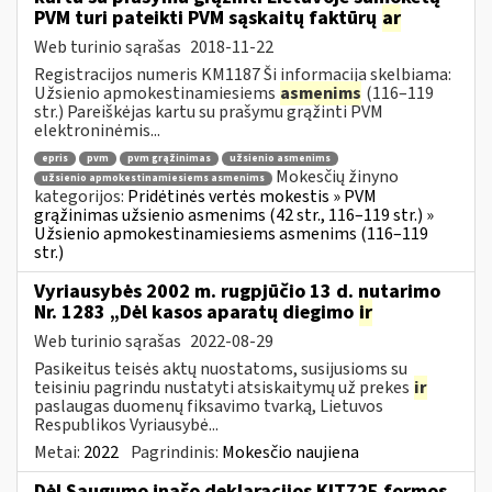
PVM turi pateikti PVM sąskaitų faktūrų
ar
Web turinio sąrašas
2018-11-22
Registracijos numeris KM1187 Ši informacija skelbiama:
Užsienio apmokestinamiesiems
asmenims
(116–119
str.) Pareiškėjas kartu su prašymu grąžinti PVM
elektroninėmis...
epris
pvm
pvm grąžinimas
užsienio asmenims
Mokesčių žinyno
užsienio apmokestinamiesiems asmenims
kategorijos:
Pridėtinės vertės mokestis » PVM
grąžinimas užsienio asmenims (42 str., 116–119 str.) »
Užsienio apmokestinamiesiems asmenims (116–119
str.)
Vyriausybės 2002 m. rugpjūčio 13 d. nutarimo
Nr. 1283 „Dėl kasos aparatų diegimo
ir
Web turinio sąrašas
2022-08-29
Pasikeitus teisės aktų nuostatoms, susijusioms su
teisiniu pagrindu nustatyti atsiskaitymų už prekes
ir
paslaugas duomenų fiksavimo tvarką, Lietuvos
Respublikos Vyriausybė...
Metai:
2022
Pagrindinis:
Mokesčio naujiena
Dėl Saugumo įnašo deklaracijos KIT725 formos,