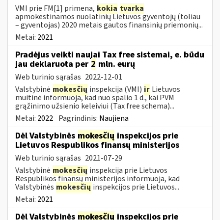
VMI prie FM[1] primena,
kokia
tvarka
apmokestinamos nuolatinių Lietuvos gyventojų (toliau
– gyventojas) 2020 metais gautos finansinių priemonių...
Metai:
2021
Pradėjus veikti naujai Tax free sistemai, e. būdu
jau deklaruota per
2
mln. eurų
Web turinio sąrašas
2022-12-01
Valstybinė
mokesčių
inspekcija (VMI)
ir
Lietuvos
muitinė informuoja, kad nuo spalio 1 d., kai PVM
grąžinimo užsienio keleiviui (Tax free schema)...
Metai:
2022
Pagrindinis:
Naujiena
Dėl Valstybinės
mokesčių
inspekcijos prie
Lietuvos Respublikos finansų ministerijos
Web turinio sąrašas
2021-07-29
Valstybinė
mokesčių
inspekcija prie Lietuvos
Respublikos finansų ministerijos informuoja, kad
Valstybinės
mokesčių
inspekcijos prie Lietuvos...
Metai:
2021
Dėl Valstybinės
mokesčių
inspekcijos prie