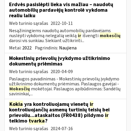
Erdvės pasislėpti lieka vis mažiau – naudotų
automobilių pardavėjų kontrolė vykdoma
realiu laiku
Web turinio sąrašas
2022-10-11
Nesąžiningiems naudotų automobilių pardavėjams
nuslėpti vykdomą nelegalią veiklą
ir
išvengti
mokesčių
darosi vis sunkiau. Siekiant užtikrinti...
Metai:
2022
Pagrindinis:
Naujiena
Mokestinių prievolių įvykdymo užtikrinimo
dokumentų priėmimas
Web turinio sąrašas
2020-04-09
Paslaugos pavadinimas - Mokestinių prievolių įvykdymo
užtikrinimo dokumentų priėmimas. Paslaugos gavėjai -
Mokesčių
mokėtojai. Paslaugos apibūdinimas: Sandėlių
savininkai,...
Kokia
yra kontroliuojamų vienetų
ir
kontroliuojančių asmenų turtinių teisių bei
prievolių...ataskaitos (FR0438) pildymo
ir
teikimo
tvarka
?
Web turinio sąrašas
2024-07-16