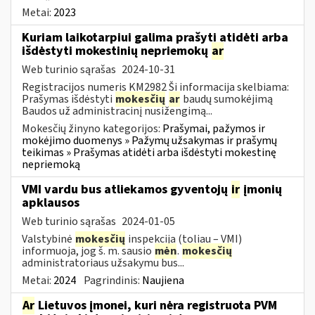
Metai:
2023
Kuriam laikotarpiui galima prašyti atidėti arba
išdėstyti mokestinių nepriemokų
ar
Web turinio sąrašas
2024-10-31
Registracijos numeris KM2982 Ši informacija skelbiama:
Prašymas išdėstyti
mokesčių
ar
baudų sumokėjimą
Baudos už administracinį nusižengimą...
Mokesčių žinyno kategorijos:
Prašymai, pažymos ir
mokėjimo duomenys » Pažymų užsakymas ir prašymų
teikimas » Prašymas atidėti arba išdėstyti mokestinę
nepriemoką
VMI vardu bus atliekamos gyventojų
ir
įmonių
apklausos
Web turinio sąrašas
2024-01-05
Valstybinė
mokesčių
inspekcija (toliau – VMI)
informuoja, jog š. m. sausio
mėn
.
mokesčių
administratoriaus užsakymu bus...
Metai:
2024
Pagrindinis:
Naujiena
Ar
Lietuvos įmonei, kuri nėra registruota PVM