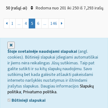
50 Įrašų(-ai)
Rodoma nuo 201 iki 250 iš 7,293 irašų.
1
...
4
5
6
...
146
Uždaryti
Šioje svetainėje naudojami slapukai
(angl.
cookies). Būtinieji slapukai įdiegiami automatiškai
ir jiems nėra reikalingas Jūsų sutikimas. Taip pat
galite sutikti ir su kitų slapukų naudojimu. Savo
sutikimą bet kada galėsite atšaukti pakeisdami
interneto naršyklės nustatymus ir ištrindami
įrašytus slapukus. Daugiau informacijos
Slapukų
politika
;
Privatumo politika.
Būtinieji slapukai