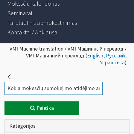
Mokesčių kalendorius
Seminarai
Tarptautinis apmokestinimas
Kontaktai / Apklausa
VMI Machine translation / VMI Машинный перевод /
VMI Машинний переклад (
English
,
Русский
,
Українська
)
Paieška
Kategorijos