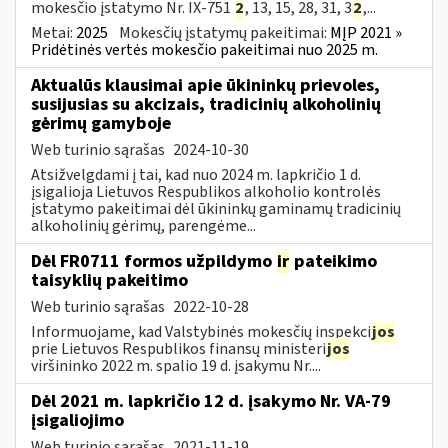
mokesčio įstatymo Nr. IX-751
2
, 13, 15, 28, 31, 3
2
,...
Metai:
2025
Mokesčių įstatymų pakeitimai:
MĮP 2021 »
Pridėtinės vertės mokesčio pakeitimai nuo 2025 m.
Aktualūs klausimai apie ūkininkų prievoles,
susijusias su akcizais, tradicinių alkoholinių
gėrimų gamyboje
Web turinio sąrašas
2024-10-30
Atsižvelgdami į tai, kad nuo 2024 m. lapkričio 1 d.
įsigalioja Lietuvos Respublikos alkoholio kontrolės
įstatymo pakeitimai dėl ūkininkų gaminamų tradicinių
alkoholinių gėrimų, parengėme...
Dėl FR0711 formos užpildymo
ir
pateikimo
taisyklių pakeitimo
Web turinio sąrašas
2022-10-28
Informuojame, kad Valstybinės mokesčių inspekci
jos
prie Lietuvos Respublikos finansų ministeri
jos
viršininko 2022 m. spalio 19 d. įsakymu Nr....
Dėl 2021 m. lapkričio 12 d. įsakymo Nr. VA-79
įsigaliojimo
Web turinio sąrašas
2021-11-19