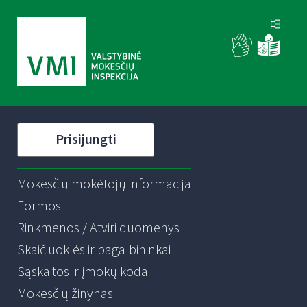
Prisijungti
Mokesčių mokėtojų informacija
Formos
Rinkmenos / Atviri duomenys
Skaičiuoklės ir pagalbininkai
Sąskaitos ir įmokų kodai
Mokesčių žinynas