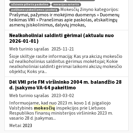
užsienio pilietis paskolino
novacijos sutartis
Mokesčių žinyno kategorijos:
palūkanos pakeičiamos į paskolą
Prašymai, pažymos ir mokėjimo duomenys » Duomenų
teikimas VMI » Pranešimas apie paskolas, atskaitingų
asmenų įsiskolinimus, dalyvių įmokas,
Nealkoholiniai saldinti gėrimai (aktualu nuo
2026-01-01)
Web turinio sąrašas
2025-11-21
Šioje skiltyje rasite informaciją: Kas yra akcizų mokesčio
už nealkoholinius saldintus gėrimus mokėtojai; Kokie
nealkoholiniai saldinti gėrimai laikomi akcizų mokesčio
objektu; Koks yra...
Dėl VMI prie FM viršininko 2004 m. balandžio 28
d. įsakymo VA-64 pakeitimo
Web turinio sąrašas
2023-03-02
Informuojame, kad nuo 2023 m. kovo 1 d. įsigaliojo
Valstybinės
mokesčių
inspekcijos prie Lietuvos
Respublikos finansų ministerijos viršininko 2023 m.
vasario 28 d. įsakymas...
Metai:
2023