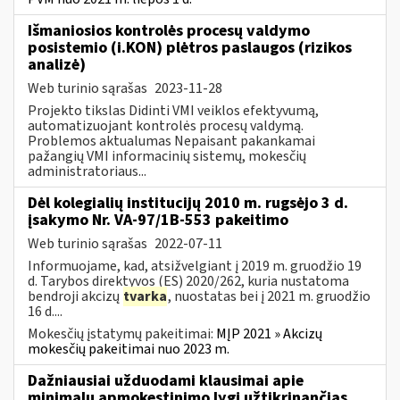
Išmaniosios kontrolės procesų valdymo
posistemio (i.KON) plėtros paslaugos (rizikos
analizė)
Web turinio sąrašas
2023-11-28
Projekto tikslas Didinti VMI veiklos efektyvumą,
automatizuojant kontrolės procesų valdymą.
Problemos aktualumas Nepaisant pakankamai
pažangių VMI informacinių sistemų, mokesčių
administratoriaus...
Dėl kolegialių institucijų 2010 m. rugsėjo 3 d.
įsakymo Nr. VA-97/1B-553 pakeitimo
Web turinio sąrašas
2022-07-11
Informuojame, kad, atsižvelgiant į 2019 m. gruodžio 19
d. Tarybos direktyvos (ES) 2020/262, kuria nustatoma
bendroji akcizų
tvarka
, nuostatas bei į 2021 m. gruodžio
16 d....
Mokesčių įstatymų pakeitimai:
MĮP 2021 » Akcizų
mokesčių pakeitimai nuo 2023 m.
Dažniausiai užduodami klausimai apie
minimalų apmokestinimo lygį užtikrinančias