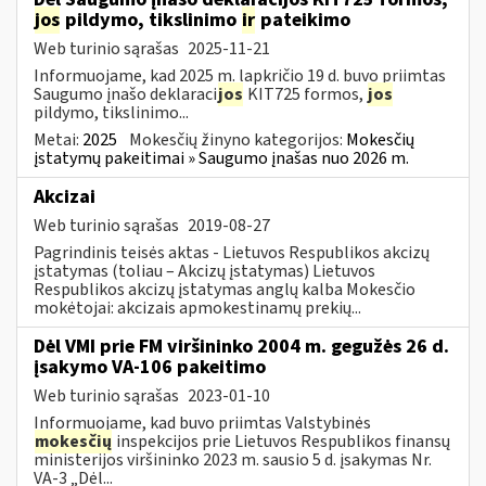
jos
pildymo, tikslinimo
ir
pateikimo
Web turinio sąrašas
2025-11-21
Informuojame, kad 2025 m. lapkričio 19 d. buvo priimtas
Saugumo įnašo deklaraci
jos
KIT725 formos,
jos
pildymo, tikslinimo...
Metai:
2025
Mokesčių žinyno kategorijos:
Mokesčių
įstatymų pakeitimai » Saugumo įnašas nuo 2026 m.
Akcizai
Web turinio sąrašas
2019-08-27
Pagrindinis teisės aktas - Lietuvos Respublikos akcizų
įstatymas (toliau – Akcizų įstatymas) Lietuvos
Respublikos akcizų įstatymas anglų kalba Mokesčio
mokėtojai: akcizais apmokestinamų prekių...
Dėl VMI prie FM viršininko 2004 m. gegužės 26 d.
įsakymo VA-106 pakeitimo
Web turinio sąrašas
2023-01-10
Informuojame, kad buvo priimtas Valstybinės
mokesčių
inspekcijos prie Lietuvos Respublikos finansų
ministerijos viršininko 2023 m. sausio 5 d. įsakymas Nr.
VA-3 „Dėl...