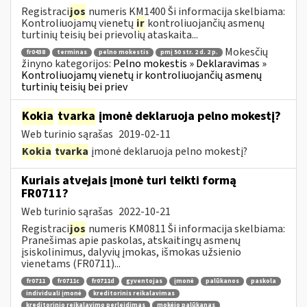
Registraci
jos
numeris KM1400 Ši informacija skelbiama:
Kontroliuojamų vienetų
ir
kontroliuojančių asmenų
turtinių teisių bei prievolių ataskaita...
Mokesčių
fr0438
terminas
pelno mokestis
pmį 50 str. 2 d. 2 p.
žinyno kategorijos:
Pelno mokestis » Deklaravimas »
Kontroliuojamų vienetų ir kontroliuojančių asmenų
turtinių teisių bei priev
Kokia
tvarka
įmonė deklaruoja pelno mokestį?
Web turinio sąrašas
2019-02-11
Kokia
tvarka
įmonė deklaruoja pelno mokestį?
Kuriais atvejais įmonė turi teikti formą
FR0711?
Web turinio sąrašas
2022-10-21
Registraci
jos
numeris KM0811 Ši informacija skelbiama:
Pranešimas apie paskolas, atskaitingų asmenų
įsiskolinimus, dalyvių įmokas, išmokas užsienio
vienetams (FR0711)...
fr0711
fr0711c
fr0711d
gyventojas
įmonė
palūkanos
paskola
individuali įmonė
kreditorinis reikalavimas
kreditorinio reikalavimo perleidimas
mokėjo palūkanas