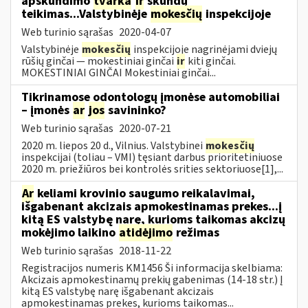
apskundimo
tvarka
ir
skundų
teikimas...Valstybinėje
mokesčių
inspekcijoje
Web turinio sąrašas
2020-04-07
Valstybinėje
mokesčių
inspekcijoje nagrinėjami dviejų
rūšių ginčai — mokestiniai ginčai
ir
kiti ginčai.
MOKESTINIAI GINČAI Mokestiniai ginčai...
Tikrinamose odontologų įmonėse automobiliai
– įmonės
ar
jos
savininko?
Web turinio sąrašas
2020-07-21
2020 m. liepos 20 d., Vilnius. Valstybinei
mokesčių
inspekcijai (toliau – VMI) tęsiant darbus prioritetiniuose
2020 m. priežiūros bei kontrolės srities sektoriuose[1],...
Ar
keliami krovinio saugumo reikalavimai,
išgabenant akcizais apmokestinamas prekes...į
kitą ES valstybę narę, kurioms taikomas akcizų
mokėjimo laikino
atidėjimo
režimas
Web turinio sąrašas
2018-11-22
Registracijos numeris KM1456 Ši informacija skelbiama:
Akcizais apmokestinamų prekių gabenimas (14-18 str.) Į
kitą ES valstybę narę išgabenant akcizais
apmokestinamas prekes, kurioms taikomas...