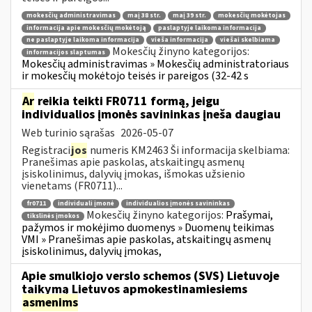
mokesčių administravimas
maį 38 str.
maį 39 str.
mokesčių mokėtojas
informacija apie mokesčių mokėtoją
paslaptyje laikoma informacija
ne paslaptyje laikoma informacija
vieša informacija
viešai skelbiama
Mokesčių žinyno kategorijos:
informacijos slaptumas
Mokesčių administravimas » Mokesčių administratoriaus
ir mokesčių mokėtojo teisės ir pareigos (32-42 s
Ar
reikia teikti FR0711 formą, jeigu
individualios įmonės savininkas įneša daugiau
Web turinio sąrašas
2026-05-07
Registraci
jos
numeris KM2463 Ši informacija skelbiama:
Pranešimas apie paskolas, atskaitingų asmenų
įsiskolinimus, dalyvių įmokas, išmokas užsienio
vienetams (FR0711)...
fr0711
individuali įmonė
individualios įmonės savininkas
Mokesčių žinyno kategorijos:
Prašymai,
tikslinės įmokos
pažymos ir mokėjimo duomenys » Duomenų teikimas
VMI » Pranešimas apie paskolas, atskaitingų asmenų
įsiskolinimus, dalyvių įmokas,
Apie smulkiojo verslo schemos (SVS) Lietuvoje
taikymą Lietuvos apmokestinamiesiems
asmenims