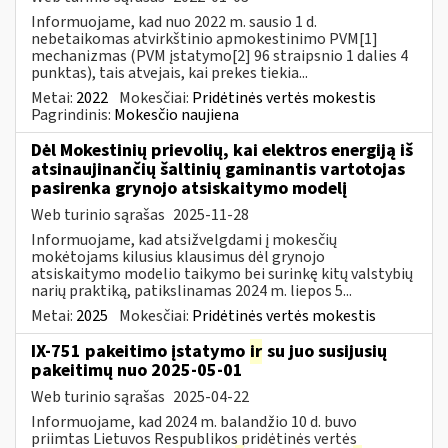
Informuojame, kad nuo 2022 m. sausio 1 d.
nebetaikomas atvirkštinio apmokestinimo PVM[1]
mechanizmas (PVM įstatymo[2] 96 straipsnio 1 dalies 4
punktas), tais atvejais, kai prekes tiekia...
Metai:
2022
Mokesčiai:
Pridėtinės vertės mokestis
Pagrindinis:
Mokesčio naujiena
Dėl Mokestinių prievolių, kai elektros energiją iš
atsinaujinančių šaltinių gaminantis vartotojas
pasirenka grynojo atsiskaitymo modelį
Web turinio sąrašas
2025-11-28
Informuojame, kad atsižvelgdami į mokesčių
mokėtojams kilusius klausimus dėl grynojo
atsiskaitymo modelio taikymo bei surinkę kitų valstybių
narių praktiką, patikslinamas 2024 m. liepos 5...
Metai:
2025
Mokesčiai:
Pridėtinės vertės mokestis
IX-751 pakeitimo įstatymo
ir
su juo susijusių
pakeitimų nuo 2025-05-01
Web turinio sąrašas
2025-04-22
Informuojame, kad 2024 m. balandžio 10 d. buvo
priimtas Lietuvos Respublikos pridėtinės vertės