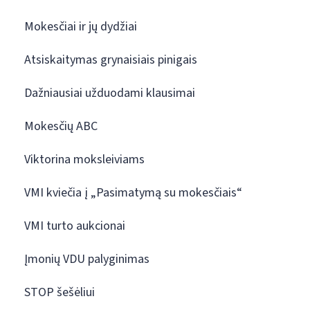
Mokesčiai ir jų dydžiai
Atsiskaitymas grynaisiais pinigais
Dažniausiai užduodami klausimai
Mokesčių ABC
Viktorina moksleiviams
VMI kviečia į „Pasimatymą su mokesčiais“
VMI turto aukcionai
Įmonių VDU palyginimas
STOP šešėliui