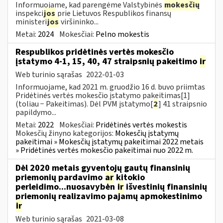
Informuojame, kad parengėme Valstybinės
mokesčių
inspekci
jos
prie Lietuvos Respublikos finansų
ministeri
jos
viršininko...
Metai:
2024
Mokesčiai:
Pelno mokestis
Respublikos pridėtinės vertės mokesčio
įstatymo 4-1, 15, 40, 47 straipsnių pakeitimo
ir
Web turinio sąrašas
2022-01-03
Informuojame, kad 2021 m. gruodžio 16 d. buvo priimtas
Pridėtinės vertės mokesčio įstatymo pakeitimas[1]
(toliau − Pakeitimas). Dėl PVM įstatymo[
2
] 41 straipsnio
papildymo...
Metai:
2022
Mokesčiai:
Pridėtinės vertės mokestis
Mokesčių žinyno kategorijos:
Mokesčių įstatymų
pakeitimai » Mokesčių įstatymų pakeitimai 2022 metais
» Pridėtinės vertės mokesčio pakeitimai nuo 2022 m.
Dėl 2020 metais gyventojų gautų finansinių
priemonių pardavimo
ar
kitokio
perleidimo...nuosavybėn
ir
išvestinių finansinių
priemonių realizavimo pajamų apmokestinimo
ir
Web turinio sąrašas
2021-03-08