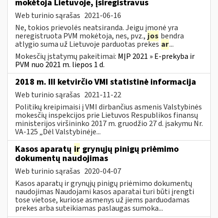
mokėtoja Lietuvoje, įsiregistravus
Web turinio sąrašas
2021-06-16
Ne, tokios prievolės neatsiranda. Jeigu įmonė yra
neregistruota PVM mokėtoja, nes, pvz.,
jos
bendra
atlygio suma už Lietuvoje parduotas prekes
ar
...
Mokesčių įstatymų pakeitimai:
MĮP 2021 » E-prekyba ir
PVM nuo 2021 m. liepos 1 d.
2018 m. III ketvirčio VMI statistinė informacija
Web turinio sąrašas
2021-11-22
Politikų kreipimaisi į VMI dirbančius asmenis Valstybinės
mokesčių inspekcijos prie Lietuvos Respublikos finansų
ministerijos viršininko 2017 m. gruodžio 27 d. įsakymu Nr.
VA-125 „Dėl Valstybinėje...
Kasos aparatų
ir
grynųjų pinigų priėmimo
dokumentų naudojimas
Web turinio sąrašas
2020-04-07
Kasos aparatų ir grynųjų pinigų priėmimo dokumentų
naudojimas Naudojami kasos aparatai turi būti įrengti
tose vietose, kuriose asmenys už jiems parduodamas
prekes arba suteikiamas paslaugas sumoka...