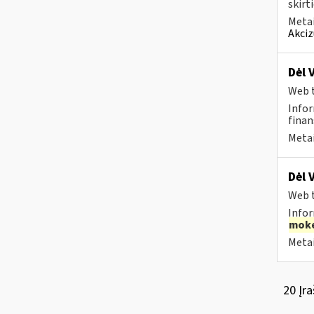
skirt
Metai
Akciz
Dėl 
Web t
Infor
finan
Metai
Dėl 
Web t
Infor
moke
Metai
20 Įra