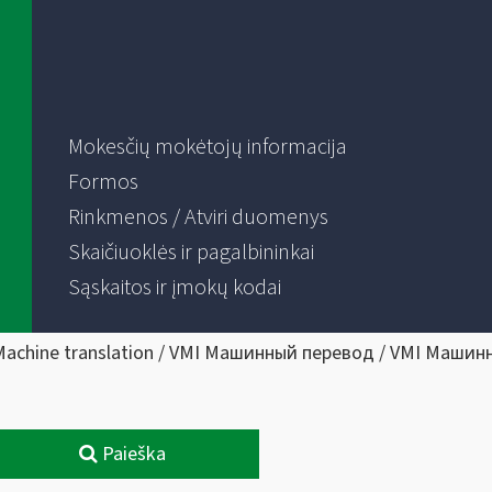
Mokesčių mokėtojų informacija
Formos
Rinkmenos / Atviri duomenys
Skaičiuoklės ir pagalbininkai
Sąskaitos ir įmokų kodai
Machine translation / VMI Машинный перевод / VMI Машин
Paieška