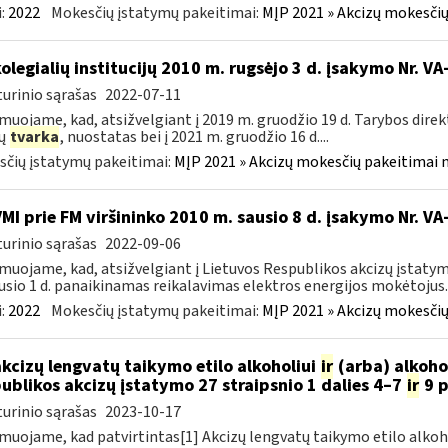
:
2022
Mokesčių įstatymų pakeitimai:
MĮP 2021 » Akcizų mokesčių
kolegialių institucijų 2010 m. rugsėjo 3 d. įsakymo Nr. 
urinio sąrašas
2022-07-11
muojame, kad, atsižvelgiant į 2019 m. gruodžio 19 d. Tarybos dire
zų
tvarka
, nuostatas bei į 2021 m. gruodžio 16 d....
čių įstatymų pakeitimai:
MĮP 2021 » Akcizų mokesčių pakeitimai 
VMI prie FM viršininko 2010 m. sausio 8 d. įsakymo Nr. V
urinio sąrašas
2022-09-06
muojame, kad, atsižvelgiant į Lietuvos Respublikos akcizų įstatym
usio 1 d. panaikinamas reikalavimas elektros energijos mokėtojus..
:
2022
Mokesčių įstatymų pakeitimai:
MĮP 2021 » Akcizų mokesčių
akcizų lengvatų taikymo etilo alkoholiui
ir
(arba) alkoho
ublikos akcizų įstatymo 27 straipsnio 1 dalies 4–7
ir
9 p
urinio sąrašas
2023-10-17
muojame, kad patvirtintas[1] Akcizų lengvatų taikymo etilo alkoh