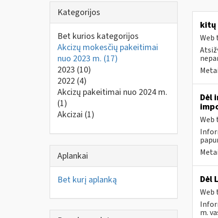
Kategorijos
kitų
Bet kurios kategorijos
Web t
Akcizų mokesčių pakeitimai
Atsiž
nuo 2023 m.
(17)
nepa
2023
(10)
Metai
2022
(4)
Akcizų pakeitimai nuo 2024 m.
Dėl 
(1)
impo
Akcizai
(1)
Web t
Infor
papun
Metai
Aplankai
Dėl 
Bet kurį aplanką
Web t
Infor
m. va