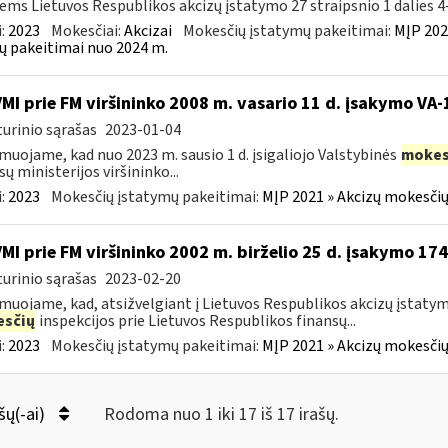
iems Lietuvos Respublikos akcizų įstatymo 27 straipsnio 1 dalies 4–
:
2023
Mokesčiai:
Akcizai
Mokesčių įstatymų pakeitimai:
MĮP 202
ų pakeitimai nuo 2024 m.
VMI prie FM viršininko 2008 m. vasario 11 d. įsakymo VA
urinio sąrašas
2023-01-04
muojame, kad nuo 2023 m. sausio 1 d. įsigaliojo Valstybinės
mokes
sų ministerijos viršininko...
:
2023
Mokesčių įstatymų pakeitimai:
MĮP 2021 » Akcizų mokesčių
VMI prie FM viršininko 2002 m. birželio 25 d. įsakymo 17
urinio sąrašas
2023-02-20
muojame, kad, atsižvelgiant į Lietuvos Respublikos akcizų įstaty
sčių
inspekcijos prie Lietuvos Respublikos finansų...
:
2023
Mokesčių įstatymų pakeitimai:
MĮP 2021 » Akcizų mokesčių
šų(-ai)
Rodoma nuo 1 iki 17 iš 17 irašų.