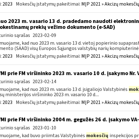
:
2023
Mokesčių įstatymų pakeitimai:
MĮP 2021 » Akcizų mokesčių
nuo 2023 m. vasario 13 d. pradedamo naudoti elektronin
kestinamų prekių vežimo dokumento (e-SAD)
urinio sąrašas
2023-02-09
muojame, kad nuo 2023 m. vasario 13 d. vietoj popierinio supapr
ento (SAAD) visų Europos Sąjungos valstybių narių kompiuterinės
:
2023
Mokesčių įstatymų pakeitimai:
MĮP 2021 » Akcizų mokesčių
VMI prie FM viršininko 2023 m. vasario 10 d. įsakymo Nr. 
urinio sąrašas
2023-02-14
muojame, kad nuo 2023 m. vasario 13 d. įsigaliojo Valstybinės
mok
sų ministerijos viršininko 2023 m. vasario 10 d....
:
2023
Mokesčių įstatymų pakeitimai:
MĮP 2021 » Akcizų mokesčių
VMI prie FM viršininko 2004 m. gegužės 26 d. įsakymo V
urinio sąrašas
2023-01-10
muojame, kad buvo priimtas Valstybinės
mokesčių
inspekcijos pr