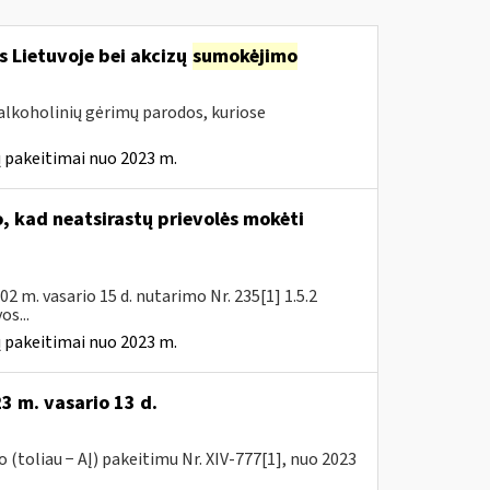
s Lietuvoje bei akcizų
sumokėjimo
alkoholinių gėrimų parodos, kuriose
 pakeitimai nuo 2023 m.
 kad neatsirastų prievolės mokėti
 m. vasario 15 d. nutarimo Nr. 235[1] 1.5.2
s...
 pakeitimai nuo 2023 m.
3 m. vasario 13 d.
(toliau − AĮ) pakeitimu Nr. XIV-777[1], nuo 2023