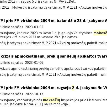
ninko 2023 m. sausio 5 d. įsakymas Nr. VA-3 „Dėl...
:
2023
Mokesčių įstatymų pakeitimai:
MĮP 2021 » Akcizų mokesčių
VMI prie FM viršininko 2004 m. balandžio 28 d. įsakymo 
urinio sąrašas
2023-03-02
muojame, kad nuo 2023 m. kovo 1 d. įsigaliojo Valstybinės
mokesč
terijos viršininko 2023 m. vasario 28 d. įsakymas...
čių įstatymų pakeitimai:
MĮP 2021 » Akcizų mokesčių pakeitimai 
akcizais apmokestinamų prekių sandėlių apskaitos tvar
urinio sąrašas
2023-01-06
kcizais apmokestinamų prekių sandėlių apskaitos tvarkos pakeit
čių įstatymų pakeitimai:
MĮP 2021 » Akcizų mokesčių pakeitimai 
VMI prie FM viršininko 2004 m. rugsėjo
2
d. įsakymo Nr. V
urinio sąrašas
2022-10-17
muojame, kad Valstybinės
mokesčių
inspekcijos prie Lietuvos Re
o 10 d. įsakymu Nr. VA-78[1] nauja redakcija...