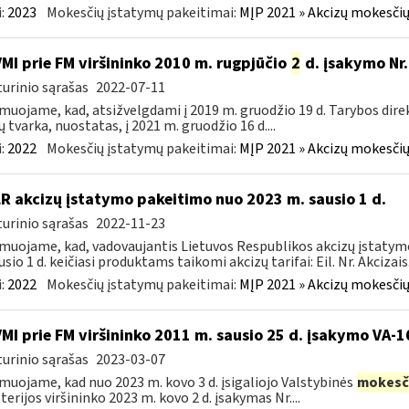
:
2023
Mokesčių įstatymų pakeitimai:
MĮP 2021 » Akcizų mokesčių
VMI prie FM viršininko 2010 m. rugpjūčio
2
d. įsakymo Nr.
urinio sąrašas
2022-07-11
muojame, kad, atsižvelgdami į 2019 m. gruodžio 19 d. Tarybos dire
ų tvarka, nuostatas, į 2021 m. gruodžio 16 d....
:
2022
Mokesčių įstatymų pakeitimai:
MĮP 2021 » Akcizų mokesčių
LR akcizų įstatymo pakeitimo nuo 2023 m. sausio 1 d.
urinio sąrašas
2022-11-23
muojame, kad, vadovaujantis Lietuvos Respublikos akcizų įstatymo 
sio 1 d. keičiasi produktams taikomi akcizų tarifai: Eil. Nr. Akcizais.
:
2022
Mokesčių įstatymų pakeitimai:
MĮP 2021 » Akcizų mokesčių
VMI prie FM viršininko 2011 m. sausio 25 d. įsakymo VA-
urinio sąrašas
2023-03-07
muojame, kad nuo 2023 m. kovo 3 d. įsigaliojo Valstybinės
mokesč
terijos viršininko 2023 m. kovo 2 d. įsakymas Nr....