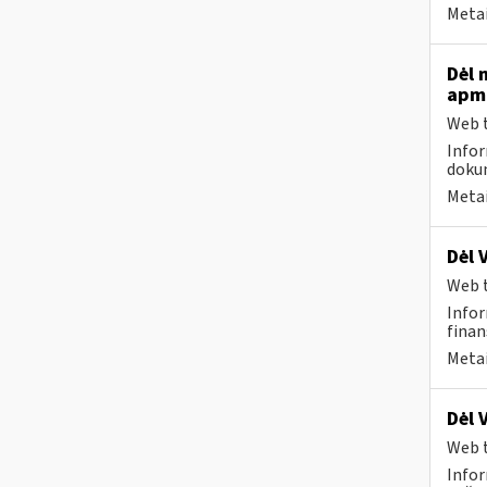
Metai
Dėl 
apmo
Web t
Infor
dokum
Metai
Dėl 
Web t
Infor
finan
Metai
Dėl 
Web t
Infor