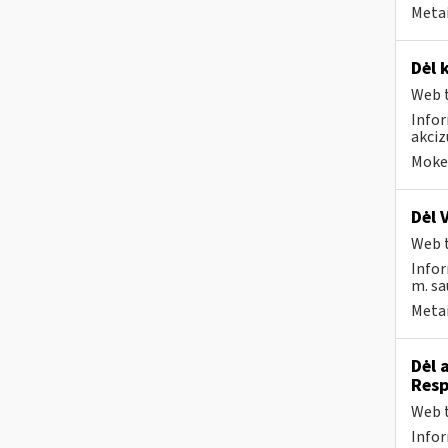
Metai
Dėl 
Web t
Infor
akci
Mokes
Dėl 
Web t
Infor
m. sa
Metai
Dėl 
Resp
Web t
Infor