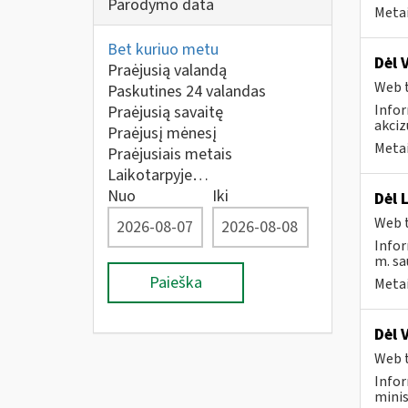
Parodymo data
Metai
Bet kuriuo metu
Dėl 
Praėjusią valandą
Web t
Paskutines 24 valandas
Infor
Praėjusią savaitę
akciz
Praėjusį mėnesį
Metai
Praėjusiais metais
Laikotarpyje…
Nuo
Iki
Dėl 
Web t
Infor
m. sau
Paieška
Metai
Dėl 
Web t
Infor
minis