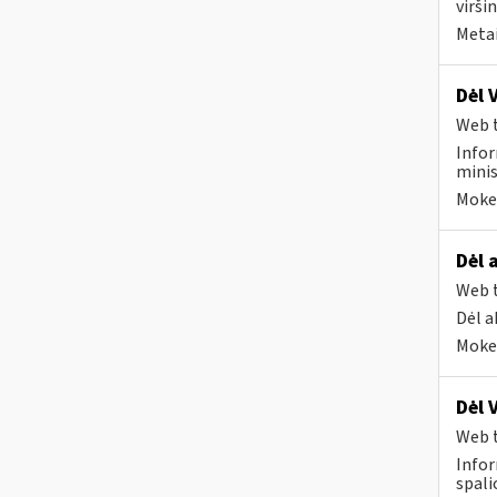
virši
Metai
Dėl 
Web t
Infor
minis
Mokes
Dėl 
Web t
Dėl a
Mokes
Dėl 
Web t
Infor
spali