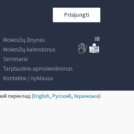
Prisijungti
Mokesčių žinynas
Mokesčių kalendorius
Seminarai
Tarptautinis apmokestinimas
Kontaktai / Apklausa
ний переклад (
English
,
Русский
,
Українська
)