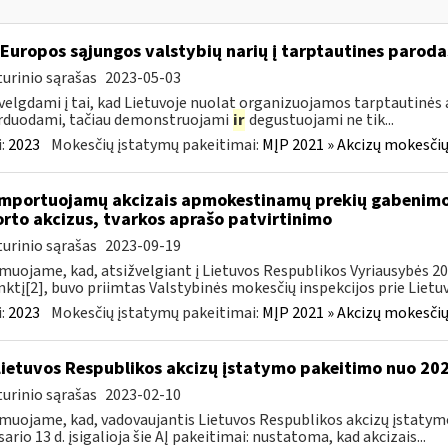
 Europos sąjungos valstybių narių į tarptautines paroda
urinio sąrašas
2023-05-03
velgdami į tai, kad Lietuvoje nuolat organizuojamos tarptautinės 
rduodami, tačiau demonstruojami
ir
degustuojami ne tik...
:
2023
Mokesčių įstatymų pakeitimai:
MĮP 2021 » Akcizų mokesčių
importuojamų akcizais apmokestinamų prekių gabenimo,
rto akcizus, tvarkos aprašo patvirtinimo
urinio sąrašas
2023-09-19
muojame, kad, atsižvelgiant į Lietuvos Respublikos Vyriausybės 2002
ktį[2], buvo priimtas Valstybinės mokesčių inspekcijos prie Lietuvo
:
2023
Mokesčių įstatymų pakeitimai:
MĮP 2021 » Akcizų mokesčių
Lietuvos Respublikos akcizų įstatymo pakeitimo nuo 202
urinio sąrašas
2023-02-10
muojame, kad, vadovaujantis Lietuvos Respublikos akcizų įstatymo 
sario 13 d. įsigalioja šie AĮ pakeitimai: nustatoma, kad akcizais...