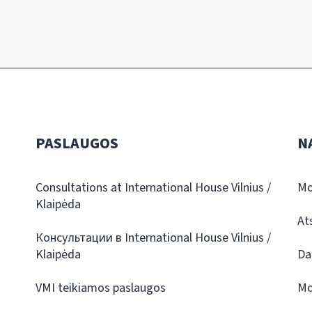
PASLAUGOS
N
Consultations at International House Vilnius /
Mo
Klaipėda
At
Консультации в International House Vilnius /
Klaipėda
Da
VMI teikiamos paslaugos
Mo