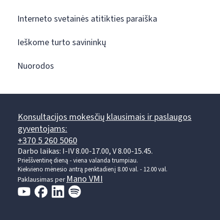
Interneto svetainės atitikties paraiška
Ieškome turto savininkų
Nuorodos
Konsultacijos mokesčių klausimais ir paslaugos
gyventojams:
+370 5 260 5060
Darbo laikas: I-IV 8.00-17.00, V 8.00-15.45.
Prieššventinę dieną - viena valanda trumpiau.
Kiekvieno mėnesio antrą penktadienį 8.00 val. - 12.00 val.
Mano VMI
Paklausimas per