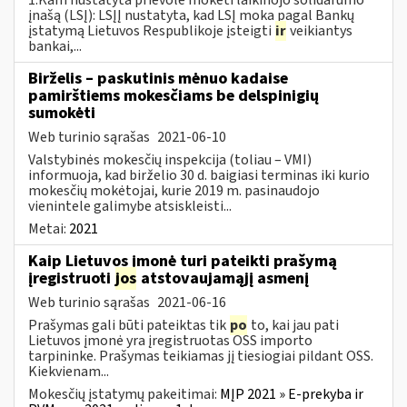
įnašą (LSĮ): LSĮĮ nustatyta, kad LSĮ moka pagal Bankų
įstatymą Lietuvos Respublikoje įsteigti
ir
veikiantys
bankai,...
Birželis – paskutinis mėnuo kadaise
pamirštiems mokesčiams be delspinigių
sumokėti
Web turinio sąrašas
2021-06-10
Valstybinės mokesčių inspekcija (toliau – VMI)
informuoja, kad birželio 30 d. baigiasi terminas iki kurio
mokesčių mokėtojai, kurie 2019 m. pasinaudojo
vienintele galimybe atsiskleisti...
Metai:
2021
Kaip Lietuvos įmonė turi pateikti prašymą
įregistruoti
jos
atstovaujamąjį asmenį
Web turinio sąrašas
2021-06-16
Prašymas gali būti pateiktas tik
po
to, kai jau pati
Lietuvos įmonė yra įregistruotas OSS importo
tarpininke. Prašymas teikiamas jį tiesiogiai pildant OSS.
Kiekvienam...
Mokesčių įstatymų pakeitimai:
MĮP 2021 » E-prekyba ir