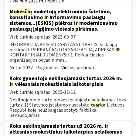
PVM nuo 2021 m. liepos 1 d.
Mokesčių
mokėtojų elektroninio švietimo,
konsultavimo
ir
informavimo paslaugų
sistemos...(ESKIS) plėtros
ir
modernizavimo
paslaugų įsigijimo viešasis pirkimas.
Web turinio sąrašas
2022-09-07
INFORMACIJA APIE SUDARYTAS SUTARTIS Paslaugų
pirkimai I. PERKANČIOJI ORGANIZACIJA, ADRESAS
IR
KONTAKTINIAI DUOMENYS: I.1. Perkančiosios
organizacijos pavadinimas...
Metai:
2022
Pagrindinis:
Viešieji pirkimai
Koks gyventojo nekilnojamasis turtas 2026 m.
ir
vėlesniais mokestiniais laikotarpiais
Web turinio sąrašas
2025-11-12
Nekilnojamojo turto mokesčio objektu nelaikomas toks
turtas: 1) Statybos įstatymo nustatyta
tvarka
Lietuvos
Respublikoje neužbaigtas statyti faktiškai
nenaudojamas...
Koks nekilnojamasis turtas už 2026 m.
ir
vėlesnius mokestinius laikotarpius nelaikomas