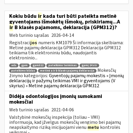
Kokiu būdu
ir
kada turi būti pateikta metinė
gyventojams išmokėtų išmokų, priskiriamų...A
ir
B klasės pajamoms, deklaracija (GPM312)?
Web turinio sąrašas
2026-04-14
Registraci
jos
numeris KM1079 Ši informacija skelbiama:
Metinė pajamų deklaracija GPM312 Deklaracija GPM312
teikiama tik elektroniniu būdu, naudojantis
elektroninio...
eds
gpm
gpm312
pateikimo terminas
gpmį 24 str
Mokesčių
pateikimo būdas
metinė a ir b klasės pajamų deklaracija
žinyno kategorijos:
Gyventojų pajamų mokestis » Įmonių
deklaracijų ir pažymų teikimas VMI ir gyventojams (V
skyrius) » Metinė pajamų deklaracija GPM312
Didėja odontologijos įmonių sumokami
mokesčiai
Web turinio sąrašas
2021-04-06
Valstybinė mokesčių inspekcija (toliau – VMI)
informuoja, kad įžvelgus mokesčių vengimo bei pajamų
neapskaitymo riziką inicijuojami vienu
metu
kontrolės
veiksmai -...