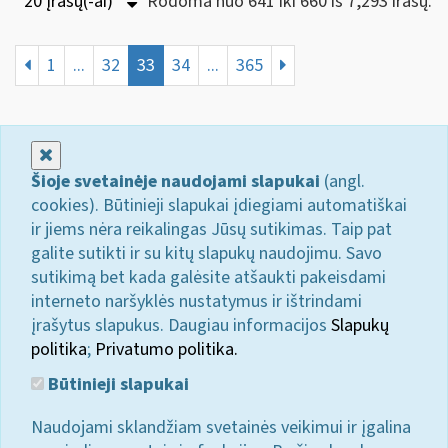
20 Įrašų(-ai)
Rodoma nuo 641 iki 660 iš 7,293 irašų.
1
...
32
33
34
...
365
Uždaryti
Šioje svetainėje naudojami slapukai
(angl.
cookies). Būtinieji slapukai įdiegiami automatiškai
ir jiems nėra reikalingas Jūsų sutikimas. Taip pat
galite sutikti ir su kitų slapukų naudojimu. Savo
sutikimą bet kada galėsite atšaukti pakeisdami
interneto naršyklės nustatymus ir ištrindami
įrašytus slapukus. Daugiau informacijos
Slapukų
politika
;
Privatumo politika.
Būtinieji slapukai
Naudojami sklandžiam svetainės veikimui ir įgalina