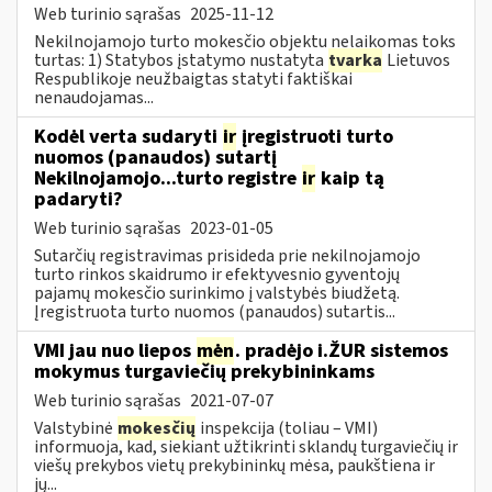
Web turinio sąrašas
2025-11-12
Nekilnojamojo turto mokesčio objektu nelaikomas toks
turtas: 1) Statybos įstatymo nustatyta
tvarka
Lietuvos
Respublikoje neužbaigtas statyti faktiškai
nenaudojamas...
Kodėl verta sudaryti
ir
įregistruoti turto
nuomos (panaudos) sutartį
Nekilnojamojo...turto registre
ir
kaip tą
padaryti?
Web turinio sąrašas
2023-01-05
Sutarčių registravimas prisideda prie nekilnojamojo
turto rinkos skaidrumo ir efektyvesnio gyventojų
pajamų mokesčio surinkimo į valstybės biudžetą.
Įregistruota turto nuomos (panaudos) sutartis...
VMI jau nuo liepos
mėn
. pradėjo i.ŽUR sistemos
mokymus turgaviečių prekybininkams
Web turinio sąrašas
2021-07-07
Valstybinė
mokesčių
inspekcija (toliau – VMI)
informuoja, kad, siekiant užtikrinti sklandų turgaviečių ir
viešų prekybos vietų prekybininkų mėsa, paukštiena ir
jų...