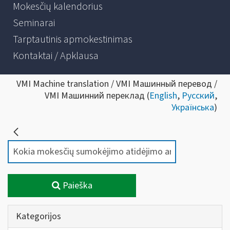
Mokesčių kalendorius
Seminarai
Tarptautinis apmokestinimas
Kontaktai / Apklausa
VMI Machine translation / VMI Машинный перевод /
VMI Машинний переклад (
English
,
Русский
,
Українська
)
Paieška
Kategorijos