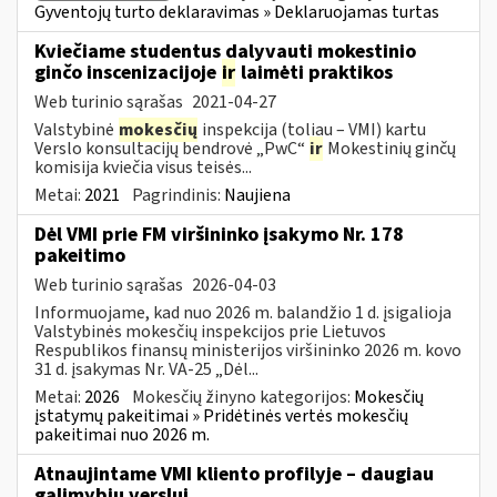
Gyventojų turto deklaravimas » Deklaruojamas turtas
Kviečiame studentus dalyvauti mokestinio
ginčo inscenizacijoje
ir
laimėti praktikos
Web turinio sąrašas
2021-04-27
Valstybinė
mokesčių
inspekcija (toliau – VMI) kartu
Verslo konsultacijų bendrovė „PwC“
ir
Mokestinių ginčų
komisija kviečia visus teisės...
Metai:
2021
Pagrindinis:
Naujiena
Dėl VMI prie FM viršininko įsakymo Nr. 178
pakeitimo
Web turinio sąrašas
2026-04-03
Informuojame, kad nuo 2026 m. balandžio 1 d. įsigalioja
Valstybinės mokesčių inspekcijos prie Lietuvos
Respublikos finansų ministerijos viršininko 2026 m. kovo
31 d. įsakymas Nr. VA-25 „Dėl...
Metai:
2026
Mokesčių žinyno kategorijos:
Mokesčių
įstatymų pakeitimai » Pridėtinės vertės mokesčių
pakeitimai nuo 2026 m.
Atnaujintame VMI kliento profilyje – daugiau
galimybių verslui