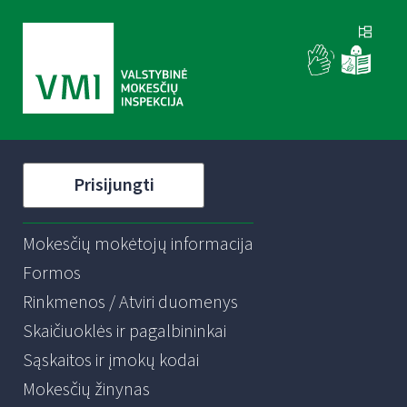
Prisijungti
Mokesčių mokėtojų informacija
Formos
Rinkmenos / Atviri duomenys
Skaičiuoklės ir pagalbininkai
Sąskaitos ir įmokų kodai
Mokesčių žinynas