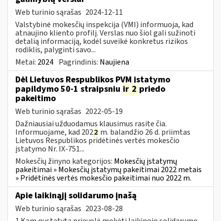
Web turinio sąrašas
2024-12-11
Valstybinė mokesčių inspekcija (VMI) informuoja, kad
atnaujino kliento profilį. Verslas nuo šiol gali sužinoti
detalią informaciją, kodėl suveikė konkretus rizikos
rodiklis, palyginti savo...
Metai:
2024
Pagrindinis:
Naujiena
Dėl Lietuvos Respublikos PVM įstatymo
papildymo 50-1 straipsniu
ir
2
priedo
pakeitimo
Web turinio sąrašas
2022-05-19
Dažniausiai užduodamus klausimus rasite čia.
Informuojame, kad 202
2
m. balandžio 26 d. priimtas
Lietuvos Respublikos pridėtinės vertės mokesčio
įstatymo Nr. IX-751...
Mokesčių žinyno kategorijos:
Mokesčių įstatymų
pakeitimai » Mokesčių įstatymų pakeitimai 2022 metais
» Pridėtinės vertės mokesčio pakeitimai nuo 2022 m.
Apie laikinąjį solidarumo įnašą
Web turinio sąrašas
2023-08-28
1.Kam nustatyta prievolė mokėti laikinojo solidarumo