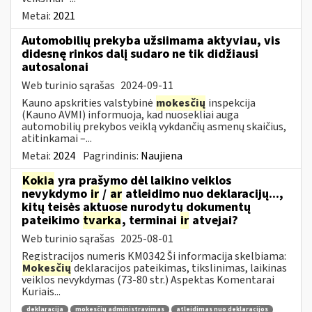
Metai:
2021
Automobilių prekyba užsiimama aktyviau, vis
didesnę rinkos dalį sudaro ne tik didžiausi
autosalonai
Web turinio sąrašas
2024-09-11
Kauno apskrities valstybinė
mokesčių
inspekcija
(Kauno AVMI) informuoja, kad nuosekliai auga
automobilių prekybos veiklą vykdančių asmenų skaičius,
atitinkamai –...
Metai:
2024
Pagrindinis:
Naujiena
Kokia
yra prašymo dėl laikino veiklos
nevykdymo
ir
/
ar
atleidimo nuo deklaracijų...,
kitų teisės aktuose nurodytų dokumentų
pateikimo
tvarka
, terminai
ir
atvejai?
Web turinio sąrašas
2025-08-01
Registracijos numeris KM0342 Ši informacija skelbiama:
Mokesčių
deklaracijos pateikimas, tikslinimas, laikinas
veiklos nevykdymas (73-80 str.) Aspektas Komentarai
Kuriais...
deklaracija
mokesčių administravimas
atleidimas nuo deklaracijos