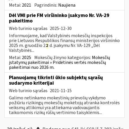
Metai:
2021
Pagrindinis:
Naujiena
Dėl VMI prie FM viršininko įsakymo Nr. VA-29
pakeitimo
Web turinio sąrašas
2025-12-30
Informuojame, kad Valstybinės mokesčių inspekcijos
prie Lietuvos Respublikos finansų ministerijos viršininko
2025 m. gruodžio 2
2
d. įsakymu Nr. VA-129 „Dėl
Valstybinės...
Metai:
2025
Mokesčių žinyno kategorijos:
Mokesčių
įstatymų pakeitimai » Pridėtinės vertės mokesčių
pakeitimai nuo 2026 m.
Planuojamų tikrinti ūkio subjektų sąrašų
sudarymo kriterijai
Web turinio sąrašas
2021-11-15
Galimo netinkamo mokestinių prievolių vykdymo
požiūriu rizikingų mokesčių mokėtojų atranka kontrolės
veiksmų atlikimui yra atliekama vadovaujantis
taikomomis rizikų rūšių vertinimo taisyklėmis...