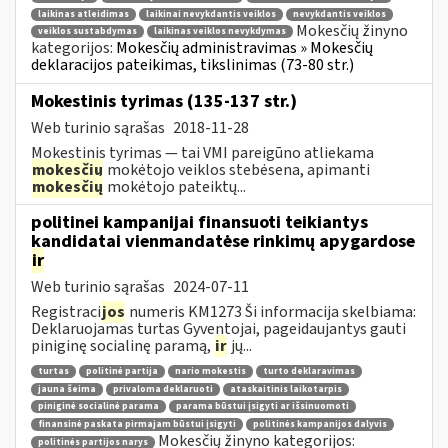
laikinas atleidimas
laikinai nevykdantis veiklos
nevykdantis veiklos
Mokesčių žinyno
veiklos sustabdymas
laikinas veiklos nevykdymas
kategorijos:
Mokesčių administravimas » Mokesčių
deklaracijos pateikimas, tikslinimas (73-80 str.)
Mokestinis tyrimas (135-137 str.)
Web turinio sąrašas
2018-11-28
Mokestinis tyrimas — tai VMI pareigūno atliekama
mokesčių
mokėtojo veiklos stebėsena, apimanti
mokesčių
mokėtojo pateiktų...
politinei kampanijai finansuoti teikiantys
kandidatai vienmandatėse rinkimų apygardose
ir
Web turinio sąrašas
2024-07-11
Registraci
jos
numeris KM1273 Ši informacija skelbiama:
Deklaruojamas turtas Gyventojai, pageidaujantys gauti
piniginę socialinę paramą,
ir
jų...
turtas
politinė partija
nario mokestis
turto deklaravimas
jauna šeima
privaloma deklaruoti
ataskaitinis laikotarpis
piniginė socialinė parama
parama būstui įsigyti ar išsinuomoti
finansinė paskata pirmajam būstui įsigyti
politinės kampanijos dalyvis
Mokesčių žinyno kategorijos:
politinės partijos narys