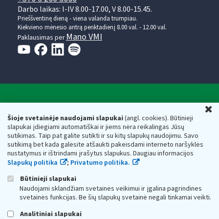
Darbo laikas: I-IV 8.00-17.00, V 8.00-15.45.
Prieššventinę dieną - viena valanda trumpiau.
Kiekvieno mėnesio antrą penktadienį 8.00 val. - 12.00 val.
Mano VMI
Paklausimas per
Valstybinė mokesčių inspekcija prie Lietuvos
U
Respublikos finansų ministerijos
Šioje svetainėje naudojami slapukai
(angl. cookies). Būtinieji
slapukai įdiegiami automatiškai ir jiems nėra reikalingas Jūsų
Biudžetinė įstaiga. Juridinio asmens kodas — 188659752,
sutikimas. Taip pat galite sutikti ir su kitų slapukų naudojimu. Savo
adresas: Vasario 16-osios g. 14, 01107 Vilnius, Lietuva, el.paštas:
sutikimą bet kada galėsite atšaukti pakeisdami interneto naršyklės
vmi@vmi.lt
, E. pristatymo dėžutės adresas 188659752
nustatymus ir ištrindami įrašytus slapukus. Daugiau informacijos
Duomenys apie Valstybinę mokesčių inspekciją prie Lietuvos
Slapukų politika
;
Privatumo politika.
Respublikos finansų ministerijos kaupiami ir saugomi Juridinių
asmenų registre
Būtinieji slapukai
Naudojami sklandžiam svetainės veikimui ir įgalina pagrindines
svetainės funkcijas. Be šių slapukų svetainė negali tinkamai veikti.
Analitiniai slapukai