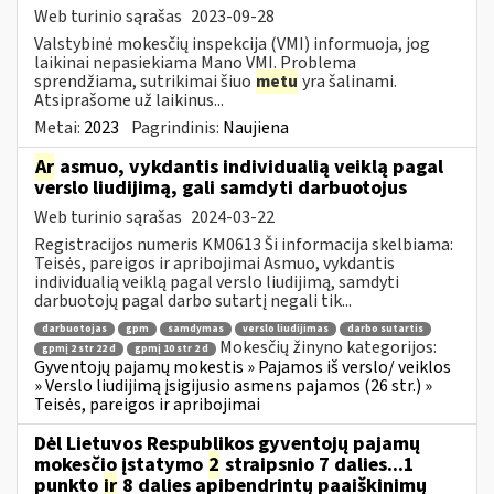
Web turinio sąrašas
2023-09-28
Valstybinė mokesčių inspekcija (VMI) informuoja, jog
laikinai nepasiekiama Mano VMI. Problema
sprendžiama, sutrikimai šiuo
metu
yra šalinami.
Atsiprašome už laikinus...
Metai:
2023
Pagrindinis:
Naujiena
Ar
asmuo, vykdantis individualią veiklą pagal
verslo liudijimą, gali samdyti darbuotojus
Web turinio sąrašas
2024-03-22
Registracijos numeris KM0613 Ši informacija skelbiama:
Teisės, pareigos ir apribojimai Asmuo, vykdantis
individualią veiklą pagal verslo liudijimą, samdyti
darbuotojų pagal darbo sutartį negali tik...
darbuotojas
gpm
samdymas
verslo liudijimas
darbo sutartis
Mokesčių žinyno kategorijos:
gpmį 2 str 22 d
gpmį 10 str 2 d
Gyventojų pajamų mokestis » Pajamos iš verslo/ veiklos
» Verslo liudijimą įsigijusio asmens pajamos (26 str.) »
Teisės, pareigos ir apribojimai
Dėl Lietuvos Respublikos gyventojų pajamų
mokesčio įstatymo
2
straipsnio 7 dalies...1
punkto
ir
8 dalies apibendrintų paaiškinimų