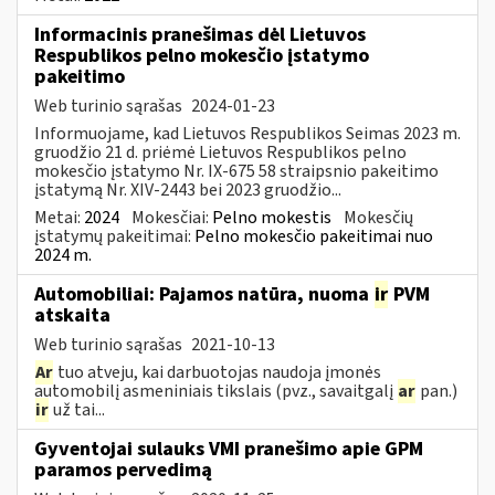
Informacinis pranešimas dėl Lietuvos
Respublikos pelno mokesčio įstatymo
pakeitimo
Web turinio sąrašas
2024-01-23
Informuojame, kad Lietuvos Respublikos Seimas 2023 m.
gruodžio 21 d. priėmė Lietuvos Respublikos pelno
mokesčio įstatymo Nr. IX-675 58 straipsnio pakeitimo
įstatymą Nr. XIV-2443 bei 2023 gruodžio...
Metai:
2024
Mokesčiai:
Pelno mokestis
Mokesčių
įstatymų pakeitimai:
Pelno mokesčio pakeitimai nuo
2024 m.
Automobiliai: Pajamos natūra, nuoma
ir
PVM
atskaita
Web turinio sąrašas
2021-10-13
Ar
tuo atveju, kai darbuotojas naudoja įmonės
automobilį asmeniniais tikslais (pvz., savaitgalį
ar
pan.)
ir
už tai...
Gyventojai sulauks VMI pranešimo apie GPM
paramos pervedimą