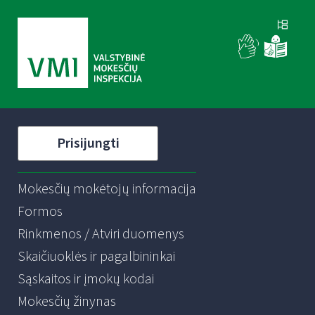
Prisijungti
Mokesčių mokėtojų informacija
Formos
Rinkmenos / Atviri duomenys
Skaičiuoklės ir pagalbininkai
Sąskaitos ir įmokų kodai
Mokesčių žinynas