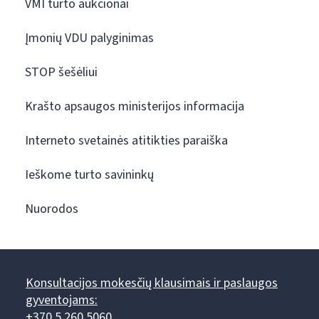
VMI turto aukcionai
Įmonių VDU palyginimas
STOP šešėliui
Krašto apsaugos ministerijos informacija
Interneto svetainės atitikties paraiška
Ieškome turto savininkų
Nuorodos
Konsultacijos mokesčių klausimais ir paslaugos
gyventojams:
+370 5 260 5060