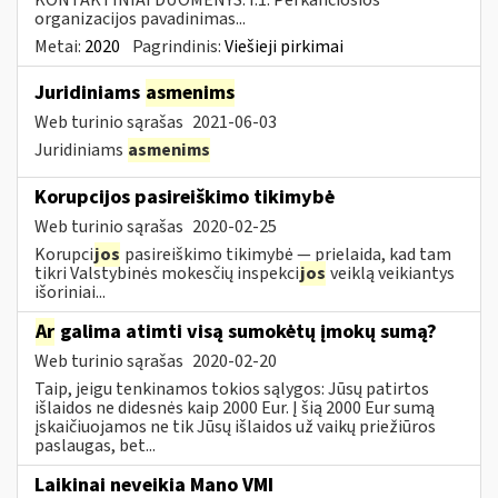
organizacijos pavadinimas...
Metai:
2020
Pagrindinis:
Viešieji pirkimai
Juridiniams
asmenims
Web turinio sąrašas
2021-06-03
Juridiniams
asmenims
Korupcijos pasireiškimo tikimybė
Web turinio sąrašas
2020-02-25
Korupci
jos
pasireiškimo tikimybė — prielaida, kad tam
tikri Valstybinės mokesčių inspekci
jos
veiklą veikiantys
išoriniai...
Ar
galima atimti visą sumokėtų įmokų sumą?
Web turinio sąrašas
2020-02-20
Taip, jeigu tenkinamos tokios sąlygos: Jūsų patirtos
išlaidos ne didesnės kaip 2000 Eur. Į šią 2000 Eur sumą
įskaičiuojamos ne tik Jūsų išlaidos už vaikų priežiūros
paslaugas, bet...
Laikinai neveikia Mano VMI