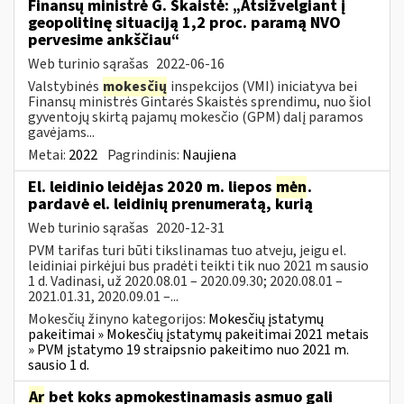
Finansų ministrė G. Skaistė: „Atsižvelgiant į
geopolitinę situaciją 1,2 proc. paramą NVO
pervesime ankščiau“
Web turinio sąrašas
2022-06-16
Valstybinės
mokesčių
inspekcijos (VMI) iniciatyva bei
Finansų ministrės Gintarės Skaistės sprendimu, nuo šiol
gyventojų skirtą pajamų mokesčio (GPM) dalį paramos
gavėjams...
Metai:
2022
Pagrindinis:
Naujiena
El. leidinio leidėjas 2020 m. liepos
mėn
.
pardavė el. leidinių prenumeratą, kurią
Web turinio sąrašas
2020-12-31
PVM tarifas turi būti tikslinamas tuo atveju, jeigu el.
leidiniai pirkėjui bus pradėti teikti tik nuo 2021 m sausio
1 d. Vadinasi, už 2020.08.01 – 2020.09.30; 2020.08.01 –
2021.01.31, 2020.09.01 –...
Mokesčių žinyno kategorijos:
Mokesčių įstatymų
pakeitimai » Mokesčių įstatymų pakeitimai 2021 metais
» PVM įstatymo 19 straipsnio pakeitimo nuo 2021 m.
sausio 1 d.
Ar
bet koks apmokestinamasis asmuo gali