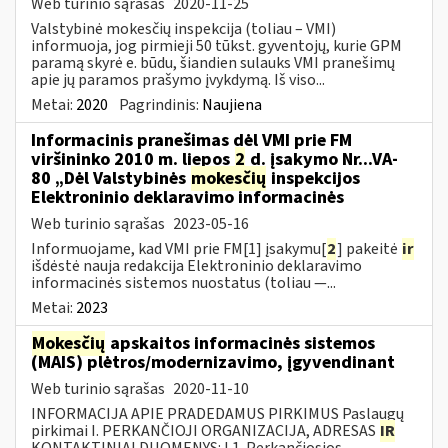
Web turinio sąrašas
2020-11-25
Valstybinė mokesčių inspekcija (toliau – VMI)
informuoja, jog pirmieji 50 tūkst. gyventojų, kurie GPM
paramą skyrė e. būdu, šiandien sulauks VMI pranešimų
apie jų paramos prašymo įvykdymą. Iš viso...
Metai:
2020
Pagrindinis:
Naujiena
Informacinis pranešimas dėl VMI prie FM
viršininko 2010 m. liepos
2
d. įsakymo Nr...VA-
80 „Dėl Valstybinės
mokesčių
inspekcijos
Elektroninio deklaravimo informacinės
Web turinio sąrašas
2023-05-16
Informuojame, kad VMI prie FM[1] įsakymu[
2
] pakeitė
ir
išdėstė nauja redakcija Elektroninio deklaravimo
informacinės sistemos nuostatus (toliau —...
Metai:
2023
Mokesčių
apskaitos informacinės sistemos
(MAIS) plėtros/modernizavimo, įgyvendinant
Web turinio sąrašas
2020-11-10
INFORMACIJA APIE PRADEDAMUS PIRKIMUS Paslaugų
pirkimai I. PERKANČIOJI ORGANIZACIJA, ADRESAS
IR
KONTAKTINIAI DUOMENYS: I.1. Perkančiosios