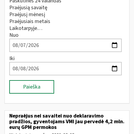
Paskutines 24 valandas
Praėjusią savaitę
Praėjusį mėnesį
Praėjusiais metais
Laikotarpyje…
Nuo
Iki
Paieška
Nepraėjus nei savaitei nuo deklaravimo
pradžios, gyventojams VMI jau pervedė 4,2 mln.
eurų GPM permokos