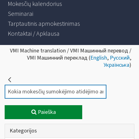
Mokesčių kalendorius
Seminarai
Tarptautinis apmokestinimas
Kontaktai / Apklausa
VMI Machine translation / VMI Машинный перевод /
VMI Машинний переклад (
English
,
Русский
,
Українська
)
Paieška
Kategorijos