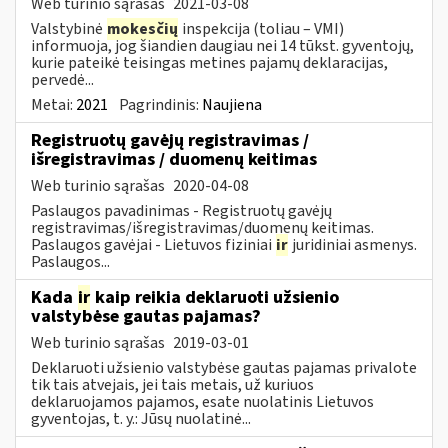
Web turinio sąrašas
2021-03-08
Valstybinė
mokesčių
inspekcija (toliau – VMI)
informuoja, jog šiandien daugiau nei 14 tūkst. gyventojų,
kurie pateikė teisingas metines pajamų deklaracijas,
pervedė...
Metai:
2021
Pagrindinis:
Naujiena
Registruotų gavėjų registravimas /
išregistravimas / duomenų keitimas
Web turinio sąrašas
2020-04-08
Paslaugos pavadinimas - Registruotų gavėjų
registravimas/išregistravimas/duomenų keitimas.
Paslaugos gavėjai - Lietuvos fiziniai
ir
juridiniai asmenys.
Paslaugos...
Kada
ir
kaip reikia deklaruoti užsienio
valstybėse gautas pajamas?
Web turinio sąrašas
2019-03-01
Deklaruoti užsienio valstybėse gautas pajamas privalote
tik tais atvejais, jei tais metais, už kuriuos
deklaruojamos pajamos, esate nuolatinis Lietuvos
gyventojas, t. y.: Jūsų nuolatinė...