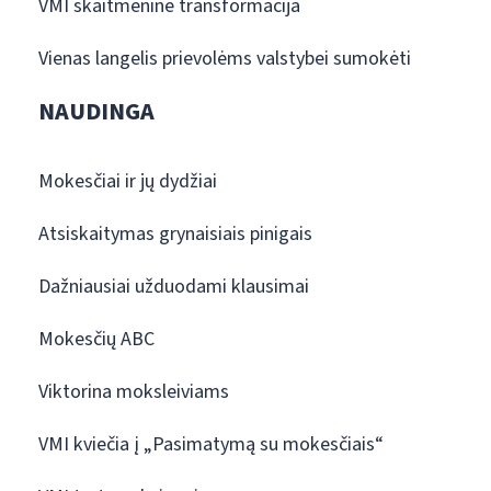
VMI skaitmeninė transformacija
Vienas langelis prievolėms valstybei sumokėti
NAUDINGA
Mokesčiai ir jų dydžiai
Atsiskaitymas grynaisiais pinigais
Dažniausiai užduodami klausimai
Mokesčių ABC
Viktorina moksleiviams
VMI kviečia į „Pasimatymą su mokesčiais“