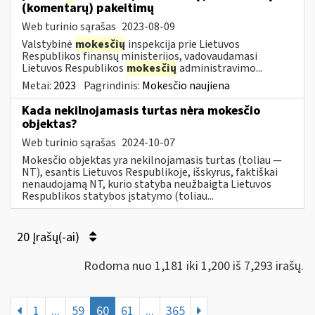
(komentarų) pakeitimų
Web turinio sąrašas
2023-08-09
Valstybinė
mokesčių
inspekcija prie Lietuvos
Respublikos finansų ministerijos, vadovaudamasi
Lietuvos Respublikos
mokesčių
administravimo...
Metai:
2023
Pagrindinis:
Mokesčio naujiena
Kada nekilnojamasis turtas nėra mokesčio
objektas?
Web turinio sąrašas
2024-10-07
Mokesčio objektas yra nekilnojamasis turtas (toliau ―
NT), esantis Lietuvos Respublikoje, išskyrus, faktiškai
nenaudojamą NT, kurio statyba neužbaigta Lietuvos
Respublikos statybos įstatymo (toliau...
20 Įrašų(-ai)
Rodoma nuo 1,181 iki 1,200 iš 7,293 irašų.
1
...
59
60
61
...
365