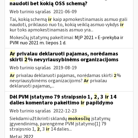
naudoti bet kokią OSS schemą?
Web turinio sąrašas
2021-06-09
Tai, kokią schemą
ir
kaip apmokestinamasis asmuo gali
naudoti, priklauso nuo to, kokią veiklą asmuo vykdys
ir
kur toks apmokestinamasis asmuo yra...
Mokesčių įstatymų pakeitimai:
MĮP 2021 » E-prekyba ir
PVM nuo 2021 m. liepos 1 d.
Ar
privalau deklaruoti pajamas, norėdamas
skirti
2
% nevyriausybinėms organizacijoms
Web turinio sąrašas
2019-08-19
Ar
privalau deklaruoti pajamas, norėdamas skirti
2
%
nevyriausybinėms organizacijoms?
Ar
privalau
deklaruoti pajamas,...
Dėl PVM įstatymo 79 straipsnio 1,
2
, 3
ir
14
dalies komentaro pakeitimo
ir
papildymo
Web turinio sąrašas
2022-12-23
Siekdami užtikrinti sklandų
mokesčių
įstatymų
įgyvendinimą, parengėme PVM įstatymo[1] 79
straipsnio 1,
2
, 3
ir
14 dalies...
Metai:
2022