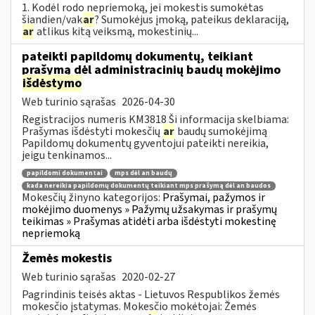
1. Kodėl rodo nepriemoką, jei mokestis sumokėtas
šiandien/vak
ar
? Sumokėjus įmoką, pateikus deklaraciją,
ar
atlikus kitą veiksmą, mokestinių...
pateikti papildomų dokumentų, teikiant
prašymą dėl administracinių baudų mokėjimo
išdėstymo
Web turinio sąrašas
2026-04-30
Registracijos numeris KM3818 Ši informacija skelbiama:
Prašymas išdėstyti mokesčių
ar
baudų sumokėjimą
Papildomų dokumentų gyventojui pateikti nereikia,
jeigu tenkinamos...
papildomi dokumentai
mps dėl an baudų
kada nereikia papildomų dokumentų teikiant mps prašymą dėl an baudos
Mokesčių žinyno kategorijos:
Prašymai, pažymos ir
mokėjimo duomenys » Pažymų užsakymas ir prašymų
teikimas » Prašymas atidėti arba išdėstyti mokestinę
nepriemoką
Žemės mokestis
Web turinio sąrašas
2020-02-27
Pagrindinis teisės aktas - Lietuvos Respublikos žemės
mokesčio įstatymas. Mokesčio mokėtojai: Žemės