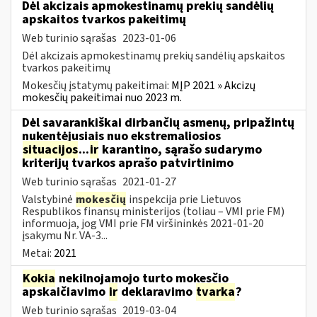
Dėl akcizais apmokestinamų prekių sandėlių
apskaitos tvarkos pakeitimų
Web turinio sąrašas
2023-01-06
Dėl akcizais apmokestinamų prekių sandėlių apskaitos
tvarkos pakeitimų
Mokesčių įstatymų pakeitimai:
MĮP 2021 » Akcizų
mokesčių pakeitimai nuo 2023 m.
Dėl savarankiškai dirbančių asmenų, pripažintų
nukentėjusiais nuo ekstremaliosios
situacijos
...
ir
karantino, sąrašo sudarymo
kriterijų tvarkos aprašo patvirtinimo
Web turinio sąrašas
2021-01-27
Valstybinė
mokesčių
inspekcija prie Lietuvos
Respublikos finansų ministerijos (toliau – VMI prie FM)
informuoja, jog VMI prie FM viršininkės 2021-01-20
įsakymu Nr. VA-3...
Metai:
2021
Kokia
nekilnojamojo turto mokesčio
apskaičiavimo
ir
deklaravimo
tvarka
?
Web turinio sąrašas
2019-03-04