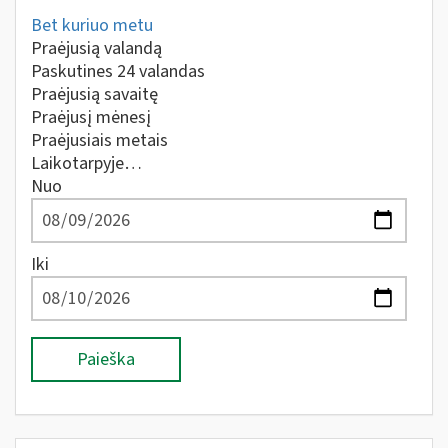
Bet kuriuo metu
Praėjusią valandą
Paskutines 24 valandas
Praėjusią savaitę
Praėjusį mėnesį
Praėjusiais metais
Laikotarpyje…
Nuo
Iki
Paieška