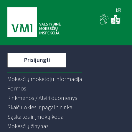
Prisijungti
Mokesčių mokėtojų informacija
Formos
Rinkmenos / Atviri duomenys
Skaičiuoklės ir pagalbininkai
Sąskaitos ir įmokų kodai
Mokesčių žinynas