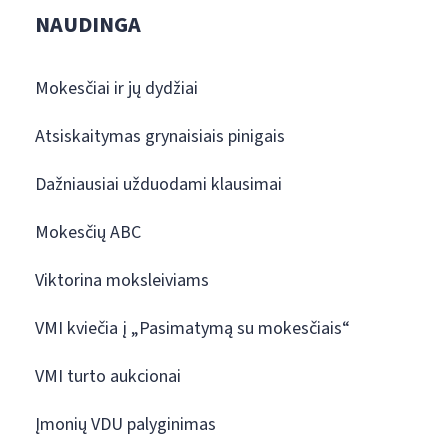
NAUDINGA
Mokesčiai ir jų dydžiai
Atsiskaitymas grynaisiais pinigais
Dažniausiai užduodami klausimai
Mokesčių ABC
Viktorina moksleiviams
VMI kviečia į „Pasimatymą su mokesčiais“
VMI turto aukcionai
Įmonių VDU palyginimas