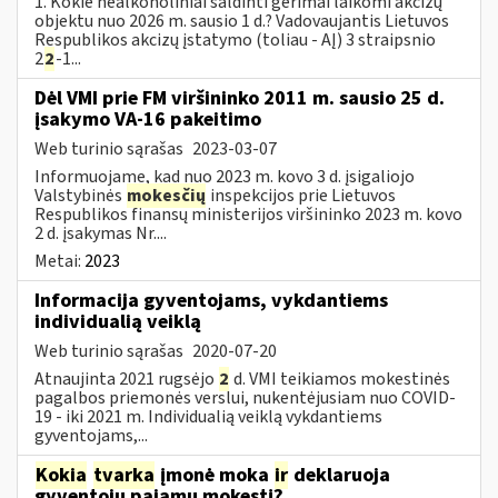
1. Kokie nealkoholiniai saldinti gėrimai laikomi akcizų
objektu nuo 2026 m. sausio 1 d.? Vadovaujantis Lietuvos
Respublikos akcizų įstatymo (toliau - AĮ) 3 straipsnio
2
2
-1...
Dėl VMI prie FM viršininko 2011 m. sausio 25 d.
įsakymo VA-16 pakeitimo
Web turinio sąrašas
2023-03-07
Informuojame, kad nuo 2023 m. kovo 3 d. įsigaliojo
Valstybinės
mokesčių
inspekcijos prie Lietuvos
Respublikos finansų ministerijos viršininko 2023 m. kovo
2 d. įsakymas Nr....
Metai:
2023
Informacija gyventojams, vykdantiems
individualią veiklą
Web turinio sąrašas
2020-07-20
Atnaujinta 2021 rugsėjo
2
d. VMI teikiamos mokestinės
pagalbos priemonės verslui, nukentėjusiam nuo COVID-
19 - iki 2021 m. Individualią veiklą vykdantiems
gyventojams,...
Kokia
tvarka
įmonė moka
ir
deklaruoja
gyventojų pajamų mokestį?