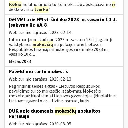
Kokia
nekilnojamojo turto mokesčio apskaičiavimo
ir
deklaravimo
tvarka
?
Dėl VMI prie FM viršininko 2023 m. vasario 10 d.
įsakymo Nr. VA-8
Web turinio sąrašas
2023-02-14
Informuojame, kad nuo 2023 m. vasario 13 d. įsigaliojo
Valstybinės
mokesčių
inspekcijos prie Lietuvos
Respublikos finansų ministerijos viršininko 2023 m.
vasario 10 d....
Metai:
2023
Paveldimo turto mokestis
Web turinio sąrašas
2020-02-13
Pagrindinis teisės aktas - Lietuvos Respublikos
paveldimo turto mokesčio įstatymas. Mokesčio
mokėtojai: Nuolatiniai Lietuvos gyventojai. (Nuolatinis
Lietuvos gyventojas – fizinis asmuo, kuris...
DUK apie duomenis
mokesčių
apskaitos
kortelėje
Web turinio sąrašas
2020-08-05