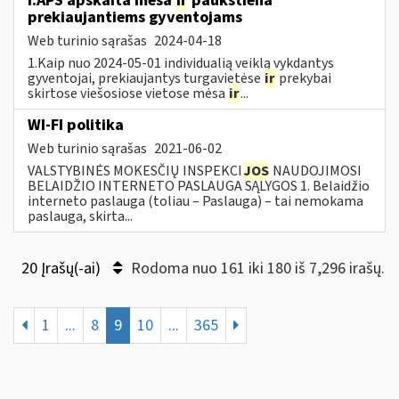
i.APS apskaita mėsa
ir
paukštiena
prekiaujantiems gyventojams
Web turinio sąrašas
2024-04-18
1.Kaip nuo 2024-05-01 individualią veiklą vykdantys
gyventojai, prekiaujantys turgavietėse
ir
prekybai
skirtose viešosiose vietose mėsa
ir
...
WI-FI politika
Web turinio sąrašas
2021-06-02
VALSTYBINĖS MOKESČIŲ INSPEKCI
JOS
NAUDOJIMOSI
BELAIDŽIO INTERNETO PASLAUGA SĄLYGOS 1. Belaidžio
interneto paslauga (toliau – Paslauga) – tai nemokama
paslauga, skirta...
20 Įrašų(-ai)
Rodoma nuo 161 iki 180 iš 7,296 irašų.
1
...
8
9
10
...
365