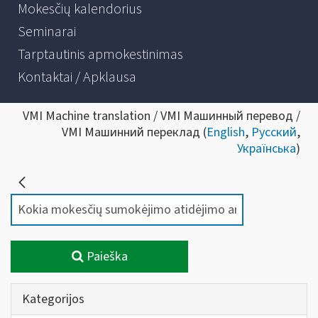
Mokesčių kalendorius
Seminarai
Tarptautinis apmokestinimas
Kontaktai / Apklausa
VMI Machine translation / VMI Машинный перевод /
VMI Машинний переклад (
English
,
Русский
,
Українська
)
Paieška
Kategorijos