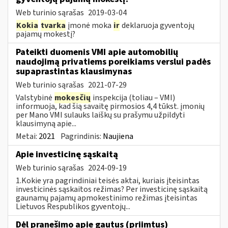
Web turinio sąrašas
2019-03-04
Kokia
tvarka
įmonė moka
ir
deklaruoja gyventojų
pajamų mokestį?
Pateikti duomenis VMI apie automobilių
naudojimą privatiems poreikiams verslui padės
supaprastintas klausimynas
Web turinio sąrašas
2021-07-29
Valstybinė
mokesčių
inspekcija (toliau – VMI)
informuoja, kad šią savaitę pirmosios 4,4 tūkst. įmonių
per Mano VMI sulauks laiškų su prašymu užpildyti
klausimyną apie...
Metai:
2021
Pagrindinis:
Naujiena
Apie investicinę sąskaitą
Web turinio sąrašas
2024-09-19
1.Kokie yra pagrindiniai teisės aktai, kuriais įteisintas
investicinės sąskaitos režimas? Per investicinę sąskaitą
gaunamų pajamų apmokestinimo režimas įteisintas
Lietuvos Respublikos gyventojų...
Dėl pranešimo apie gautus (priimtus)