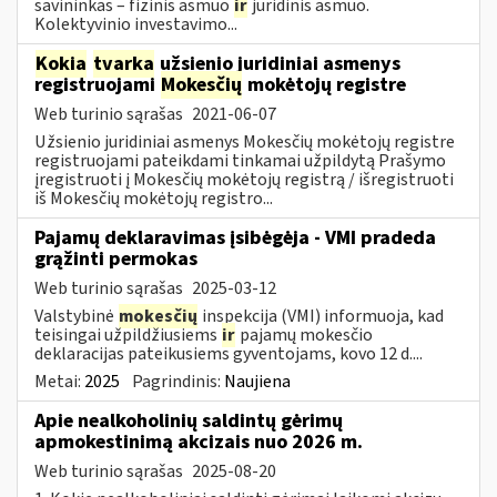
savininkas – fizinis asmuo
ir
juridinis asmuo.
Kolektyvinio investavimo...
Kokia
tvarka
užsienio juridiniai asmenys
registruojami
Mokesčių
mokėtojų registre
Web turinio sąrašas
2021-06-07
Užsienio juridiniai asmenys Mokesčių mokėtojų registre
registruojami pateikdami tinkamai užpildytą Prašymo
įregistruoti į Mokesčių mokėtojų registrą / išregistruoti
iš Mokesčių mokėtojų registro...
Pajamų deklaravimas įsibėgėja - VMI pradeda
grąžinti permokas
Web turinio sąrašas
2025-03-12
Valstybinė
mokesčių
inspekcija (VMI) informuoja, kad
teisingai užpildžiusiems
ir
pajamų mokesčio
deklaracijas pateikusiems gyventojams, kovo 12 d....
Metai:
2025
Pagrindinis:
Naujiena
Apie nealkoholinių saldintų gėrimų
apmokestinimą akcizais nuo 2026 m.
Web turinio sąrašas
2025-08-20