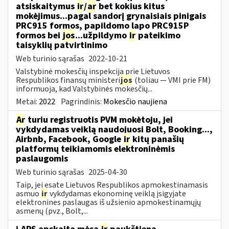
atsiskaitymus
ir
/
ar
bet kokius kitus
mokėjimus...pagal sandorį grynaisiais pinigais
PRC915 formos, papildomo lapo PRC915P
formos bei
jos
...užpildymo
ir
pateikimo
taisyklių patvirtinimo
Web turinio sąrašas
2022-10-21
Valstybinė mokesčių inspekcija prie Lietuvos
Respublikos finansų ministeri
jos
(toliau ― VMI prie FM)
informuoja, kad Valstybinės mokesčių...
Metai:
2022
Pagrindinis:
Mokesčio naujiena
Ar
turiu registruotis PVM mokėtoju, jei
vykdydamas veiklą naudojuosi Bolt, Booking...,
Airbnb, Facebook, Google
ir
kitų panašių
platformų teikiamomis elektroninėmis
paslaugomis
Web turinio sąrašas
2025-04-30
Taip, jei esate Lietuvos Respublikos apmokestinamasis
asmuo
ir
vykdydamas ekonominę veiklą įsigyjate
elektronines paslaugas iš užsienio apmokestinamųjų
asmenų (pvz., Bolt,...