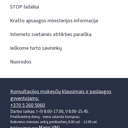
STOP šešėliui
Krašto apsaugos ministerijos informacija
Interneto svetainės atitikties paraiška
Ieškome turto savininkų
Nuorodos
Konsultacijos mokesčių klausimais ir paslaugos
gyventojams:
+370 5 260 5060
Darbo laikas: I-IV 8.00-17.00, V 8.00-15.45.
Prieššventinę dieną - viena valanda trumpiau.
Kiekvieno mėnesio antrą penktadienį 8.00 val. - 12.00 val.
Mano VMI
Paklausimas per