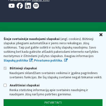
Valstybinė mokesčių inspekcija prie Lietuvos
U
Respublikos finansų ministerijos
Šioje svetainėje naudojami slapukai
(angl. cookies). Būtinieji
slapukai įdiegiami automatiškai ir jiems nėra reikalingas Jūsų
Biudžetinė įstaiga. Juridinio asmens kodas — 188659752,
sutikimas. Taip pat galite sutikti ir su kitų slapukų naudojimu. Savo
adresas: Vasario 16-osios g. 14, 01107 Vilnius, Lietuva, el.paštas:
sutikimą bet kada galėsite atšaukti pakeisdami interneto naršyklės
vmi@vmi.lt
, E. pristatymo dėžutės adresas 188659752
nustatymus ir ištrindami įrašytus slapukus. Daugiau informacijos
Duomenys apie Valstybinę mokesčių inspekciją prie Lietuvos
Slapukų politika
;
Privatumo politika.
Respublikos finansų ministerijos kaupiami ir saugomi Juridinių
asmenų registre
Būtinieji slapukai
Naudojami sklandžiam svetainės veikimui ir įgalina pagrindines
svetainės funkcijas. Be šių slapukų svetainė negali tinkamai veikti.
Analitiniai slapukai
Renka statistinę informaciją apie svetainės naudojimą ir
naudojami Jūsų naršymo patirties gerinimui.
PATVIRTINTI