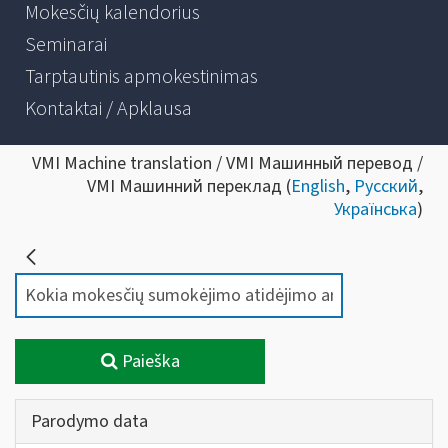
Mokesčių kalendorius
Seminarai
Tarptautinis apmokestinimas
Kontaktai / Apklausa
VMI Machine translation / VMI Машинный перевод /
VMI Машинний переклад (
English
,
Русский
,
Українська
)
Paieška
Parodymo data