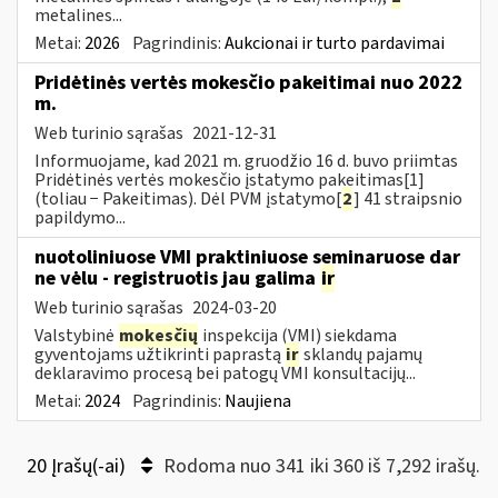
metalines...
Metai:
2026
Pagrindinis:
Aukcionai ir turto pardavimai
Pridėtinės vertės mokesčio pakeitimai nuo 2022
m.
Web turinio sąrašas
2021-12-31
Informuojame, kad 2021 m. gruodžio 16 d. buvo priimtas
Pridėtinės vertės mokesčio įstatymo pakeitimas[1]
(toliau − Pakeitimas). Dėl PVM įstatymo[
2
] 41 straipsnio
papildymo...
nuotoliniuose VMI praktiniuose seminaruose dar
ne vėlu - registruotis jau galima
ir
Web turinio sąrašas
2024-03-20
Valstybinė
mokesčių
inspekcija (VMI) siekdama
gyventojams užtikrinti paprastą
ir
sklandų pajamų
deklaravimo procesą bei patogų VMI konsultacijų...
Metai:
2024
Pagrindinis:
Naujiena
20 Įrašų(-ai)
Rodoma nuo 341 iki 360 iš 7,292 irašų.