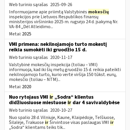
Web turinio sąrašas
2025-09-26
Informuojame apie priimtą Valstybinės
mokesčių
inspekcijos prie Lietuvos Respublikos finansų
ministerijos viršininko 2025 m. rugsėjo 24 d. įsakymą Nr.
VA-84 „Dėl Atleidimo...
Metai:
2025
VMI primena: nekilnojamojo turto mokestį
reikia sumokėti iki gruodžio 15 d.
Web turinio sąrašas
2020-11-17
Valstybinė mokesčių inspekcija (toliau – VMI)
informuoja, kad iki šių metų gruodžio 15 d. reikia pateikti
nekilnojamojo turto, kurio vertė viršija 150 tūkst. eurų,
mokesčio (toliau – NTM)...
Metai:
2020
Nuo rytojaus VMI
ir
„Sodra“ klientus
didžiuosiuose miestuose
ir
dar 4 savivaldybėse
Web turinio sąrašas
2020-10-27
Nuo spalio 28 d. Vilniuje, Kaune, Klaipėdoje, Telšiuose,
Šilalėje, Trakuose
ir
Širvintose visas paslaugas VMI
ir
„Sodra“ klientams teiks tik...