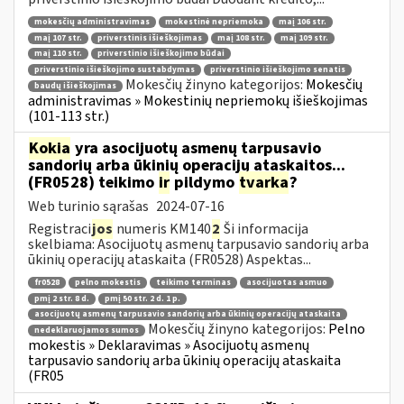
mokesčių administravimas
mokestinė nepriemoka
maį 106 str.
maį 107 str.
priverstinis išieškojimas
maį 108 str.
maį 109 str.
maį 110 str.
priverstinio išieškojimo būdai
priverstinio išieškojimo sustabdymas
priverstinio išieškojimo senatis
Mokesčių žinyno kategorijos:
Mokesčių
baudų išieškojimas
administravimas » Mokestinių nepriemokų išieškojimas
(101-113 str.)
Kokia
yra asocijuotų asmenų tarpusavio
sandorių arba ūkinių operacijų ataskaitos...
(FR0528) teikimo
ir
pildymo
tvarka
?
Web turinio sąrašas
2024-07-16
Registraci
jos
numeris KM140
2
Ši informacija
skelbiama: Asocijuotų asmenų tarpusavio sandorių arba
ūkinių operacijų ataskaita (FR0528) Aspektas...
fr0528
pelno mokestis
teikimo terminas
asocijuotas asmuo
pmį 2 str. 8 d.
pmį 50 str. 2 d. 1 p.
asocijuotų asmenų tarpusavio sandorių arba ūkinių operacijų ataskaita
Mokesčių žinyno kategorijos:
Pelno
nedeklaruojamos sumos
mokestis » Deklaravimas » Asocijuotų asmenų
tarpusavio sandorių arba ūkinių operacijų ataskaita
(FR05