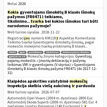
Metai:
2020
Kokia
gyventojams išmokėtų B klasės išmokų
pažymos (FR0471) teikiamo,
tikslinimo...
tvarka
bei kokios išmokos turi būti
nurodomos pažymoje?
Web turinio sąrašas
2018-11-22
Registraci
jos
numeris KM118
2
Aspektas Komentaras
Teikimo tvarka Gyventojams išmokėtų išmokų, pagal
mokesčio mokėjimo tvarką priskiriamų B klasės...
fr0471
gpm
pateikimas
tikslinimas
deklaruojamos išmokos
Mokesčių žinyno kategorijos:
Gyventojų
gpmį 33 str 2 d
pajamų mokestis » Įmonių deklaracijų ir pažymų
teikimas VMI ir gyventojams (V skyrius) » Gyventojams
išmokėtų B klasės išmokų pažyma FR0471 (iki 2017-12-
31)
Klaipėdos apskrities valstybinė
mokesčių
inspekcija skelbia viešą aukcioną
ir
parduoda
Web turinio sąrašas
2026-07-07
Automobilį Opel Vivaro (2004 m. dyzelinas)-2800 Eur.
Automobilį Skoda Superb (2006 m. dyzelinas)-581 Eur. 4
metalines spintas Palangoje (140 Eur/kompl.);
2