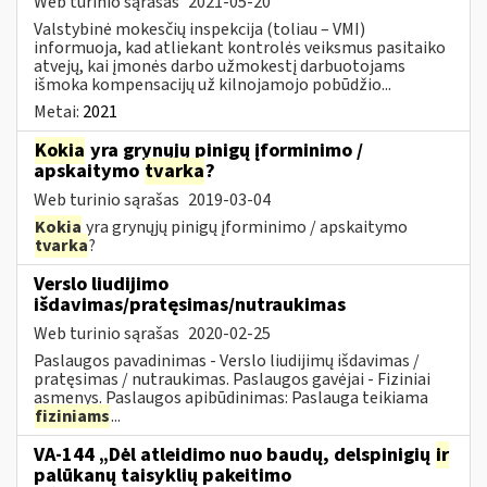
Web turinio sąrašas
2021-05-20
Valstybinė mokesčių inspekcija (toliau – VMI)
informuoja, kad atliekant kontrolės veiksmus pasitaiko
atvejų, kai įmonės darbo užmokestį darbuotojams
išmoka kompensacijų už kilnojamojo pobūdžio...
Metai:
2021
Kokia
yra grynųjų pinigų įforminimo /
apskaitymo
tvarka
?
Web turinio sąrašas
2019-03-04
Kokia
yra grynųjų pinigų įforminimo / apskaitymo
tvarka
?
Verslo liudijimo
išdavimas/pratęsimas/nutraukimas
Web turinio sąrašas
2020-02-25
Paslaugos pavadinimas - Verslo liudijimų išdavimas /
pratęsimas / nutraukimas. Paslaugos gavėjai - Fiziniai
asmenys. Paslaugos apibūdinimas: Paslauga teikiama
fiziniams
...
VA-144 „Dėl atleidimo nuo baudų, delspinigių
ir
palūkanų taisyklių pakeitimo