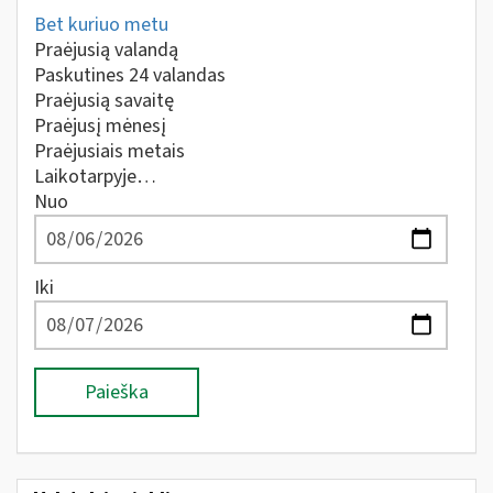
Bet kuriuo metu
Praėjusią valandą
Paskutines 24 valandas
Praėjusią savaitę
Praėjusį mėnesį
Praėjusiais metais
Laikotarpyje…
Nuo
Iki
Paieška