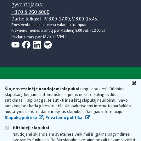
gyventojams:
+370 5 260 5060
Darbo laikas: I-IV 8.00-17.00, V 8.00-15.45.
Prieššventinę dieną - viena valanda trumpiau.
Kiekvieno mėnesio antrą penktadienį 8.00 val. - 12.00 val.
Mano VMI
Paklausimas per
Valstybinė mokesčių inspekcija prie Lietuvos
U
Respublikos finansų ministerijos
Šioje svetainėje naudojami slapukai
(angl. cookies). Būtinieji
slapukai įdiegiami automatiškai ir jiems nėra reikalingas Jūsų
Biudžetinė įstaiga. Juridinio asmens kodas — 188659752,
sutikimas. Taip pat galite sutikti ir su kitų slapukų naudojimu. Savo
adresas: Vasario 16-osios g. 14, 01107 Vilnius, Lietuva, el.paštas:
sutikimą bet kada galėsite atšaukti pakeisdami interneto naršyklės
vmi@vmi.lt
, E. pristatymo dėžutės adresas 188659752
nustatymus ir ištrindami įrašytus slapukus. Daugiau informacijos
Duomenys apie Valstybinę mokesčių inspekciją prie Lietuvos
Slapukų politika
;
Privatumo politika.
Respublikos finansų ministerijos kaupiami ir saugomi Juridinių
asmenų registre
Būtinieji slapukai
Naudojami sklandžiam svetainės veikimui ir įgalina pagrindines
svetainės funkcijas. Be šių slapukų svetainė negali tinkamai veikti.