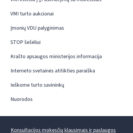
VMI turto aukcionai
Įmonių VDU palyginimas
STOP šešėliui
Krašto apsaugos ministerijos informacija
Interneto svetainės atitikties paraiška
Ieškome turto savininkų
Nuorodos
Konsultacijos mokesčių klausimais ir paslaugos