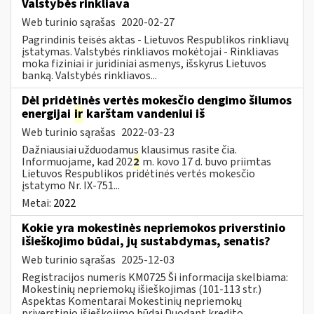
Valstybės rinkliava
Web turinio sąrašas
2020-02-27
Pagrindinis teisės aktas - Lietuvos Respublikos rinkliavų
įstatymas. Valstybės rinkliavos mokėtojai - Rinkliavas
moka fiziniai ir juridiniai asmenys, išskyrus Lietuvos
banką. Valstybės rinkliavos...
Dėl pridėtinės vertės mokesčio dengimo šilumos
energijai
ir
karštam vandeniui iš
Web turinio sąrašas
2022-03-23
Dažniausiai užduodamus klausimus rasite čia.
Informuojame, kad 202
2
m. kovo 17 d. buvo priimtas
Lietuvos Respublikos pridėtinės vertės mokesčio
įstatymo Nr. IX-751...
Metai:
2022
Kokie yra mokestinės nepriemokos priverstinio
išieškojimo būdai, jų sustabdymas, senatis?
Web turinio sąrašas
2025-12-03
Registracijos numeris KM0725 Ši informacija skelbiama:
Mokestinių nepriemokų išieškojimas (101-113 str.)
Aspektas Komentarai Mokestinių nepriemokų
priverstinio išieškojimo būdai Duodant kredito,...