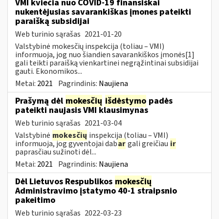
VMI kviečia nuo COVID-19 finansiškai
nukentėjusias savarankiškas įmones pateikti
paraišką subsidijai
Web turinio sąrašas
2021-01-20
Valstybinė mokesčių inspekcija (toliau – VMI)
informuoja, jog nuo šiandien savarankiškos įmonės[1]
gali teikti paraišką vienkartinei negrąžintinai subsidijai
gauti. Ekonomikos...
Metai:
2021
Pagrindinis:
Naujiena
Prašymą dėl
mokesčių
išdėstymo
padės
pateikti naujasis VMI klausimynas
Web turinio sąrašas
2021-03-04
Valstybinė
mokesčių
inspekcija (toliau – VMI)
informuoja, jog gyventojai dab
ar
gali greičiau
ir
paprasčiau sužinoti dėl...
Metai:
2021
Pagrindinis:
Naujiena
Dėl Lietuvos Respublikos
mokesčių
Administravimo įstatymo 40-1 straipsnio
pakeitimo
Web turinio sąrašas
2022-03-23