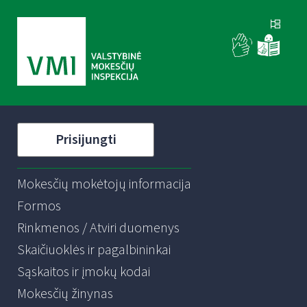
Prisijungti
Mokesčių mokėtojų informacija
Formos
Rinkmenos / Atviri duomenys
Skaičiuoklės ir pagalbininkai
Sąskaitos ir įmokų kodai
Mokesčių žinynas