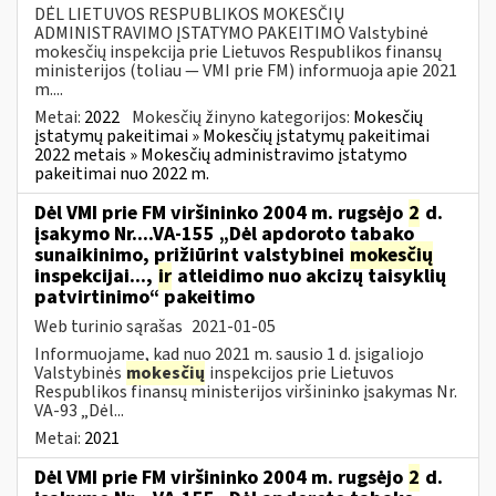
DĖL LIETUVOS RESPUBLIKOS MOKESČIŲ
ADMINISTRAVIMO ĮSTATYMO PAKEITIMO Valstybinė
mokesčių inspekcija prie Lietuvos Respublikos finansų
ministerijos (toliau — VMI prie FM) informuoja apie 2021
m....
Metai:
2022
Mokesčių žinyno kategorijos:
Mokesčių
įstatymų pakeitimai » Mokesčių įstatymų pakeitimai
2022 metais » Mokesčių administravimo įstatymo
pakeitimai nuo 2022 m.
Dėl VMI prie FM viršininko 2004 m. rugsėjo
2
d.
įsakymo Nr....VA-155 „Dėl apdoroto tabako
sunaikinimo, prižiūrint valstybinei
mokesčių
inspekcijai...,
ir
atleidimo nuo akcizų taisyklių
patvirtinimo“ pakeitimo
Web turinio sąrašas
2021-01-05
Informuojame, kad nuo 2021 m. sausio 1 d. įsigaliojo
Valstybinės
mokesčių
inspekcijos prie Lietuvos
Respublikos finansų ministerijos viršininko įsakymas Nr.
VA-93 „Dėl...
Metai:
2021
Dėl VMI prie FM viršininko 2004 m. rugsėjo
2
d.