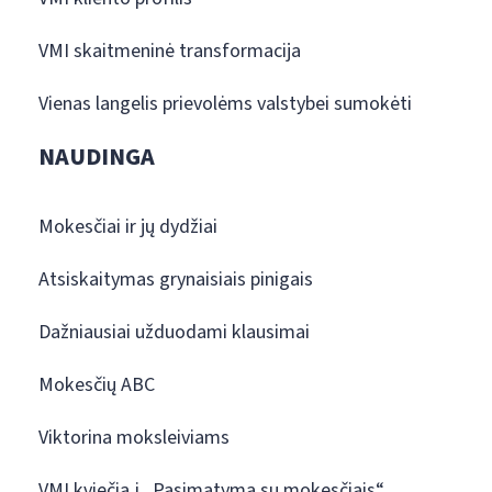
VMI skaitmeninė transformacija
Vienas langelis prievolėms valstybei sumokėti
NAUDINGA
Mokesčiai ir jų dydžiai
Atsiskaitymas grynaisiais pinigais
Dažniausiai užduodami klausimai
Mokesčių ABC
Viktorina moksleiviams
VMI kviečia į „Pasimatymą su mokesčiais“