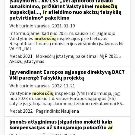
įsakymo Nr....VA-155 „Dėl apdoroto tabako
sunaikinimo, prižiūrint Valstybinei
mokesčių
inspekcijai...,
ir
atleidimo nuo akcizų taisyklių
patvirtinimo“ pakeitimo
Web turinio sąrašas
2021-01-19
Informuojame, kad nuo 2021 m. sausio 1 d. įsigaliojo
Valstybinės
mokesčių
inspekcijos prie Lietuvos
Respublikos finansų ministerijos viršininko įsakymas Nr.
VA-93 „Dėl...
Metai:
2021
Mokesčių įstatymų pakeitimai:
MĮP 2021 »
Akcizų įstatymas
Įgyvendinant Europos sąjungos direktyvą DAC7
VMI parengė Taisyklių projektą
Web turinio sąrašas
2022-11-21
Valstybinė
mokesčių
inspekcija (VMI) informuoja, jog
nuo 2023 m. sausio 1 d. visose Europos Sąjungos (ES)
šalyse įsigalioja nauji duomenų teikimo reikalavimai ES...
Metai:
2022
Pagrindinis:
Naujiena
įmonės atlyginimus įsigudrino mokėti kaip
kompensacijas už kilnojamojo pobūdžio
ar