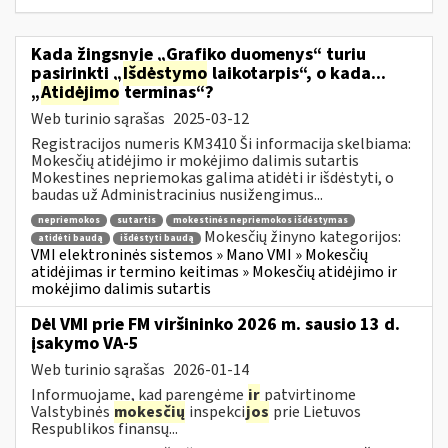
Kada žingsnyje „Grafiko duomenys“ turiu
pasirinkti „
Išdėstymo
laikotarpis“, o kada...
„
Atidėjimo
terminas“?
Web turinio sąrašas
2025-03-12
Registracijos numeris KM3410 Ši informacija skelbiama:
Mokesčių atidėjimo ir mokėjimo dalimis sutartis
Mokestines nepriemokas galima atidėti ir išdėstyti, o
baudas už Administracinius nusižengimus...
nepriemokos
sutartis
mokestinės nepriemokos išdėstymas
Mokesčių žinyno kategorijos:
atidėti baudą
išdėstyti baudą
VMI elektroninės sistemos » Mano VMI » Mokesčių
atidėjimas ir termino keitimas » Mokesčių atidėjimo ir
mokėjimo dalimis sutartis
Dėl VMI prie FM viršininko 2026 m. sausio 13 d.
įsakymo VA-5
Web turinio sąrašas
2026-01-14
Informuojame, kad parengėme
ir
patvirtinome
Valstybinės
mokesčių
inspekci
jos
prie Lietuvos
Respublikos finansų...