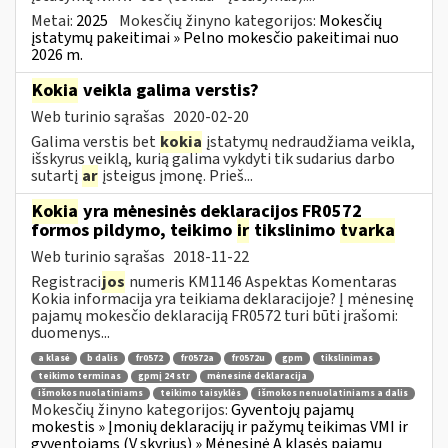
Metai:
2025
Mokesčių žinyno kategorijos:
Mokesčių
įstatymų pakeitimai » Pelno mokesčio pakeitimai nuo
2026 m.
Kokia
veikla galima verstis?
Web turinio sąrašas
2020-02-20
Galima verstis bet
kokia
įstatymų nedraudžiama veikla,
išskyrus veiklą, kurią galima vykdyti tik sudarius darbo
sutartį
ar
įsteigus įmonę. Prieš...
Kokia
yra mėnesinės deklaracijos FR0572
formos pildymo, teikimo
ir
tikslinimo
tvarka
Web turinio sąrašas
2018-11-22
Registraci
jos
numeris KM1146 Aspektas Komentaras
Kokia informacija yra teikiama deklaracijoje? Į mėnesinę
pajamų mokesčio deklaraciją FR0572 turi būti įrašomi:
duomenys...
a klasė
b dalis
fr0572
fr0572a
fr0572u
gpm
tikslinimas
teikimo terminas
gpmį 24 str
mėnesinė deklaracija
išmokos nuolatiniams
teikimo taisyklės
išmokos nenuolatiniams a dalis
Mokesčių žinyno kategorijos:
Gyventojų pajamų
mokestis » Įmonių deklaracijų ir pažymų teikimas VMI ir
gyventojams (V skyrius) » Mėnesinė A klasės pajamų