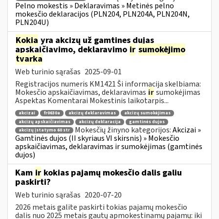
Pelno mokestis » Deklaravimas » Metinės pelno
mokesčio deklaracijos (PLN204, PLN204A, PLN204N,
PLN204U)
Kokia
yra akcizų už gamtines dujas
apskaičiavimo, deklaravimo
ir
sumokėjimo
tvarka
Web turinio sąrašas
2025-09-01
Registracijos numeris KM1421 Ši informacija skelbiama:
Mokesčio apskaičiavimas, deklaravimas
ir
sumokėjimas
Aspektas Komentarai Mokestinis laikotarpis...
akcizai
fr0630a
akcizų deklaravimas
akcizų sumokėjimas
akcizų apskaičiavimas
akcizų deklaracija
gamtinės dujos
Mokesčių žinyno kategorijos:
Akcizai »
akcizų įstatymo 60 str
Gamtinės dujos (II skyriaus VI skirsnis) » Mokesčio
apskaičiavimas, deklaravimas ir sumokėjimas (gamtinės
dujos)
Kam
ir
kokias pajamų mokesčio dalis galiu
paskirti?
Web turinio sąrašas
2020-07-20
2026 metais galite paskirti tokias pajamų mokesčio
dalis nuo 2025 metais gautų apmokestinamų pajamų: iki