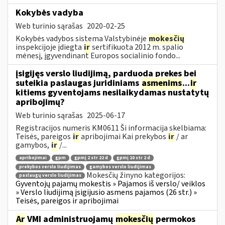
Kokybės vadyba
Web turinio sąrašas
2020-02-25
Kokybės vadybos sistema Valstybinėje
mokesčių
inspekcijoje įdiegta
ir
sertifikuota 2012 m. spalio
mėnesį, įgyvendinant Europos socialinio fondo...
įsigijęs verslo liudijimą, parduoda prekes bei
suteikia paslaugas juridiniams
asmenims
...
ir
kitiems gyventojams nesilaikydamas nustatytų
apribojimų?
Web turinio sąrašas
2025-06-17
Registracijos numeris KM0611 Ši informacija skelbiama:
Teisės, pareigos
ir
apribojimai Kai prekybos
ir
/ ar
gamybos,
ir
/...
apribojimai
gpm
gpmį 2 str 22 d
gpmį 10 str 2 d
prekybos verslo liudijimas
gamybos verslo liudijimas
Mokesčių žinyno kategorijos:
paslaugų verslo liudijimas
Gyventojų pajamų mokestis » Pajamos iš verslo/ veiklos
» Verslo liudijimą įsigijusio asmens pajamos (26 str.) »
Teisės, pareigos ir apribojimai
Ar
VMI administruojamų
mokesčių
permokos