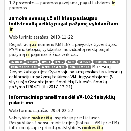
1,2 procento — paramos gavėjams, pagal Labdaros
ir
paramos...
sumoka avansą už atliktas paslaugas
individualią veiklą pagal pažymą vykdančiam
ir
Web turinio sąrašas
2018-11-22
Registraci
jos
numeris KM1189 1 pavyzdys Gyventojas,
PVM mokėtojas, vykdantis individualią veiklą pagal
pažymą
ir
pajamas iš šios veiklos...
avansas
b klasė
fr0471
fr0572
gpm
gpm308
individuali veikla
Mokesčių
kaupimo principas
sąskaita faktūra
gpmį 33 str 2 d
žinyno kategorijos:
Gyventojų pajamų mokestis » Įmonių
deklaracijų ir pažymų teikimas VMI ir gyventojams (V
skyrius) » Gyventojams išmokėtų B klasės išmokų
pažyma FR0471 (iki 2017-12-31)
Informacinis pranešimas dėl VA-102 taisyklių
pakeitimo
Web turinio sąrašas
2024-02-22
Valstybinė
mokesčių
inspekcija prie Lietuvos
Respublikos finansų ministerijos (toliau ― VMI prie FM)
informuoja apie priimtą Valstybinės
mokesčių
...