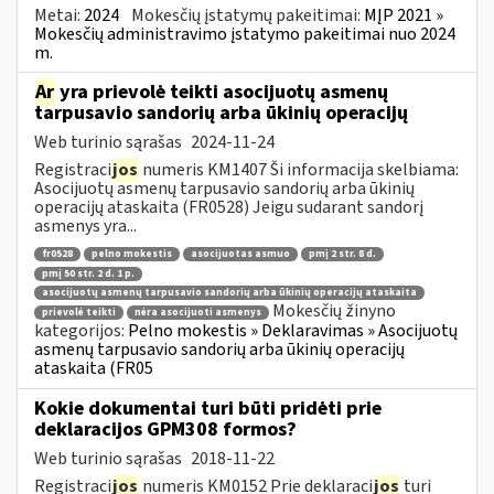
Metai:
2024
Mokesčių įstatymų pakeitimai:
MĮP 2021 »
Mokesčių administravimo įstatymo pakeitimai nuo 2024
m.
Ar
yra prievolė teikti asocijuotų asmenų
tarpusavio sandorių arba ūkinių operacijų
Web turinio sąrašas
2024-11-24
Registraci
jos
numeris KM1407 Ši informacija skelbiama:
Asocijuotų asmenų tarpusavio sandorių arba ūkinių
operacijų ataskaita (FR0528) Jeigu sudarant sandorį
asmenys yra...
fr0528
pelno mokestis
asocijuotas asmuo
pmį 2 str. 8 d.
pmį 50 str. 2 d. 1 p.
asocijuotų asmenų tarpusavio sandorių arba ūkinių operacijų ataskaita
Mokesčių žinyno
prievolė teikti
nėra asocijuoti asmenys
kategorijos:
Pelno mokestis » Deklaravimas » Asocijuotų
asmenų tarpusavio sandorių arba ūkinių operacijų
ataskaita (FR05
Kokie dokumentai turi būti pridėti prie
deklaracijos GPM308 formos?
Web turinio sąrašas
2018-11-22
Registraci
jos
numeris KM0152 Prie deklaraci
jos
turi