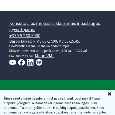
Konsultacijos mokesčių klausimais ir paslaugos
gyventojams:
+370 5 260 5060
Darbo laikas: I-IV 8.00-17.00, V 8.00-15.45.
Prieššventinę dieną - viena valanda trumpiau.
Kiekvieno mėnesio antrą penktadienį 8.00 val. - 12.00 val.
Mano VMI
Paklausimas per
Valstybinė mokesčių inspekcija prie Lietuvos
U
Respublikos finansų ministerijos
Šioje svetainėje naudojami slapukai
(angl. cookies). Būtinieji
slapukai įdiegiami automatiškai ir jiems nėra reikalingas Jūsų
Biudžetinė įstaiga. Juridinio asmens kodas — 188659752,
sutikimas. Taip pat galite sutikti ir su kitų slapukų naudojimu. Savo
adresas: Vasario 16-osios g. 14, 01107 Vilnius, Lietuva, el.paštas:
sutikimą bet kada galėsite atšaukti pakeisdami interneto naršyklės