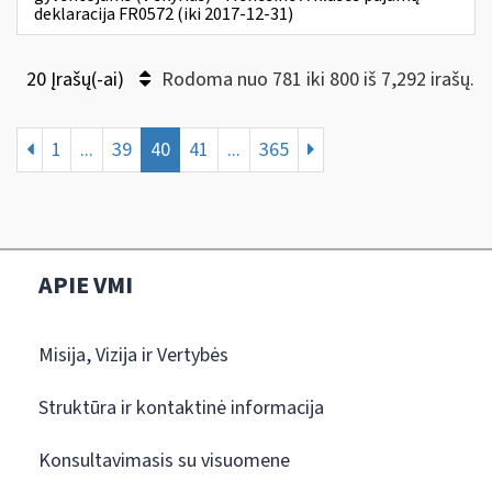
deklaracija FR0572 (iki 2017-12-31)
20 Įrašų(-ai)
Rodoma nuo 781 iki 800 iš 7,292 irašų.
1
...
39
40
41
...
365
APIE VMI
Misija, Vizija ir Vertybės
Struktūra ir kontaktinė informacija
Konsultavimasis su visuomene