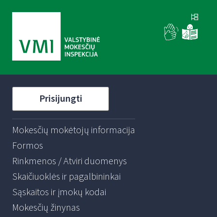
Prisijungti
Mokesčių mokėtojų informacija
Formos
Rinkmenos / Atviri duomenys
Skaičiuoklės ir pagalbininkai
Sąskaitos ir įmokų kodai
Mokesčių žinynas