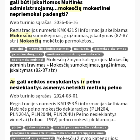
gali būti įskaitomos Muitinės
administruojamų...
mokesčių
mokestinei
nepriemokai padengti?
Web turinio sąrašas
2026-06-16
Registracijos numeris KM0431 Ši informacija skelbiama:
Mokesčių
sumokėjimas, grąžinimas, įskaitymas (82-87
str.)
Mokesčių
mokėtojo permokėtos...
muitinė
mokesčių administravimas
maį 87 str.
permokos įskaitymas
permokos dengimas
muitinės administruojami mokesčiai
Mokesčių žinyno kategorijos:
Mokesčių
nepriemoka muitinei
administravimas » Mokesčių sumokėjimas, grąžinimas,
įskaitymas (82-87 str.)
Ar
gali veiklos nevykdantys
ir
pelno
nesiekiantys asmenys neteikti metinių pelno
Web turinio sąrašas
2024-08-01
Registracijos numeris KM1353 Ši informacija skelbiama:
Metinės pelno mokesčio deklaracijos (PLN204,
PLN204A, PLN204N, PLN204U) Pelno nesiekiantys
vienetai (toliau – PNV) pelno mokestį deklaruoja...
pln204
pelno mokestis
metinė pelno mokesčio deklaracija
prašymas laikinai atleisti nuo mokesčių deklaracijų pateikimo
Mokesčių žinyno kategorijos:
pelno nesiekiantys vienetai