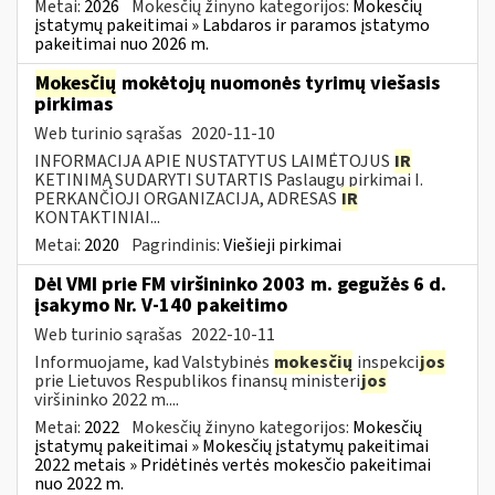
Metai:
2026
Mokesčių žinyno kategorijos:
Mokesčių
įstatymų pakeitimai » Labdaros ir paramos įstatymo
pakeitimai nuo 2026 m.
Mokesčių
mokėtojų nuomonės tyrimų viešasis
pirkimas
Web turinio sąrašas
2020-11-10
INFORMACIJA APIE NUSTATYTUS LAIMĖTOJUS
IR
KETINIMĄ SUDARYTI SUTARTIS Paslaugų pirkimai I.
PERKANČIOJI ORGANIZACIJA, ADRESAS
IR
KONTAKTINIAI...
Metai:
2020
Pagrindinis:
Viešieji pirkimai
Dėl VMI prie FM viršininko 2003 m. gegužės 6 d.
įsakymo Nr. V-140 pakeitimo
Web turinio sąrašas
2022-10-11
Informuojame, kad Valstybinės
mokesčių
inspekci
jos
prie Lietuvos Respublikos finansų ministeri
jos
viršininko 2022 m....
Metai:
2022
Mokesčių žinyno kategorijos:
Mokesčių
įstatymų pakeitimai » Mokesčių įstatymų pakeitimai
2022 metais » Pridėtinės vertės mokesčio pakeitimai
nuo 2022 m.