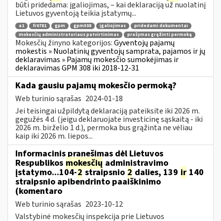
būti pridedama: įgaliojimas, – kai deklaraciją už nuolatinį
Lietuvos gyventoją teikia įstatymų...
a1
fr0781
gpm
gpm308
įgaliojimas
pridedami dokumentai
mokesčių administratoriaus patvirtinimas
prašymas grąžinti permoką
Mokesčių žinyno kategorijos:
Gyventojų pajamų
mokestis » Nuolatinių gyventojų samprata, pajamos ir jų
deklaravimas » Pajamų mokesčio sumokėjimas ir
deklaravimas GPM 308 iki 2018-12-31
Kada gausiu pajamų mokesčio permoką?
Web turinio sąrašas
2024-01-18
Jei teisingai užpildytą deklaraciją pateiksite iki 2026 m.
gegužės 4 d. (jeigu deklaruojate investicinę sąskaitą - iki
2026 m. birželio 1 d.), permoka bus grąžinta ne vėliau
kaip iki 2026 m. liepos...
Informacinis pranešimas dėl Lietuvos
Respublikos
mokesčių
administravimo
įstatymo...104-
2
straipsnio
2
dalies, 139
ir
140
straipsnio apibendrinto paaiškinimo
(komentaro
Web turinio sąrašas
2023-10-12
Valstybinė mokesčių inspekcija prie Lietuvos