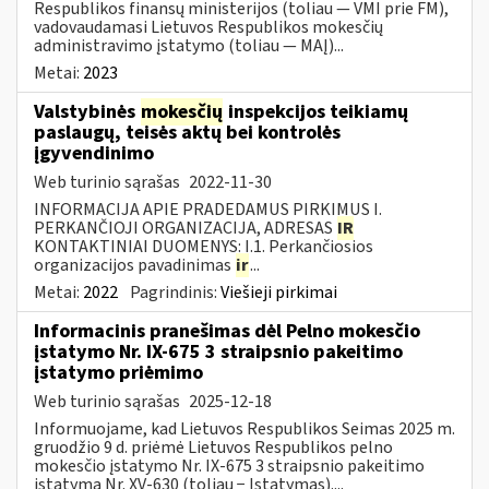
Respublikos finansų ministerijos (toliau — VMI prie FM),
vadovaudamasi Lietuvos Respublikos mokesčių
administravimo įstatymo (toliau — MAĮ)...
Metai:
2023
Valstybinės
mokesčių
inspekcijos teikiamų
paslaugų, teisės aktų bei kontrolės
įgyvendinimo
Web turinio sąrašas
2022-11-30
INFORMACIJA APIE PRADEDAMUS PIRKIMUS I.
PERKANČIOJI ORGANIZACIJA, ADRESAS
IR
KONTAKTINIAI DUOMENYS: I.1. Perkančiosios
organizacijos pavadinimas
ir
...
Metai:
2022
Pagrindinis:
Viešieji pirkimai
Informacinis pranešimas dėl Pelno mokesčio
įstatymo Nr. IX-675 3 straipsnio pakeitimo
įstatymo priėmimo
Web turinio sąrašas
2025-12-18
Informuojame, kad Lietuvos Respublikos Seimas 2025 m.
gruodžio 9 d. priėmė Lietuvos Respublikos pelno
mokesčio įstatymo Nr. IX-675 3 straipsnio pakeitimo
įstatymą Nr. XV-630 (toliau − Įstatymas)....