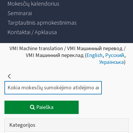
Mokesčių kalendorius
Seminarai
Tarptautinis apmokestinimas
Kontaktai / Apklausa
VMI Machine translation / VMI Машинный перевод /
VMI Машинний переклад (
English
,
Русский
,
Українська
)
Paieška
Kategorijos