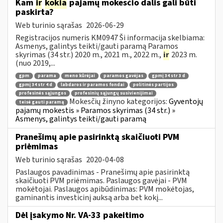
Kam
ir
kokia
pajamų mokesčio dalis gali būti
paskirta?
Web turinio sąrašas
2026-06-29
Registracijos numeris KM0947 Ši informacija skelbiama:
Asmenys, galintys teikti/gauti paramą Paramos
skyrimas (34 str.) 2020 m., 2021 m., 2022 m.,
ir
2023 m.
(nuo 2019,...
gpm
parama
meno kūrėjai
paramos gavėjas
gpmį 34 str 3 d
gpmį 34 str 4 d
labdaros ir paramos fondai
politinės partijos
profesinės sąjungos
profesinių sąjungų susivienijimai
Mokesčių žinyno kategorijos:
Gyventojų
teisė gauti paramą
pajamų mokestis » Paramos skyrimas (34 str.) »
Asmenys, galintys teikti/gauti paramą
Pranešimų apie pasirinktą skaičiuoti PVM
priėmimas
Web turinio sąrašas
2020-04-08
Paslaugos pavadinimas - Pranešimų apie pasirinktą
skaičiuoti PVM priėmimas. Paslaugos gavėjai - PVM
mokėtojai. Paslaugos apibūdinimas: PVM mokėtojas,
gaminantis investicinį auksą arba bet kokį...
Dėl įsakymo Nr. VA-33 pakeitimo