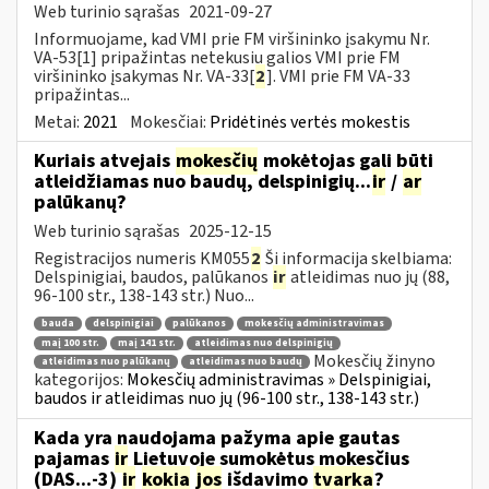
Web turinio sąrašas
2021-09-27
Informuojame, kad VMI prie FM viršininko įsakymu Nr.
VA-53[1] pripažintas netekusiu galios VMI prie FM
viršininko įsakymas Nr. VA-33[
2
]. VMI prie FM VA-33
pripažintas...
Metai:
2021
Mokesčiai:
Pridėtinės vertės mokestis
Kuriais atvejais
mokesčių
mokėtojas gali būti
atleidžiamas nuo baudų, delspinigių...
ir
/
ar
palūkanų?
Web turinio sąrašas
2025-12-15
Registracijos numeris KM055
2
Ši informacija skelbiama:
Delspinigiai, baudos, palūkanos
ir
atleidimas nuo jų (88,
96-100 str., 138-143 str.) Nuo...
bauda
delspinigiai
palūkanos
mokesčių administravimas
maį 100 str.
maį 141 str.
atleidimas nuo delspinigių
Mokesčių žinyno
atleidimas nuo palūkanų
atleidimas nuo baudų
kategorijos:
Mokesčių administravimas » Delspinigiai,
baudos ir atleidimas nuo jų (96-100 str., 138-143 str.)
Kada yra naudojama pažyma apie gautas
pajamas
ir
Lietuvoje sumokėtus mokesčius
(DAS...-3)
ir
kokia
jos
išdavimo
tvarka
?