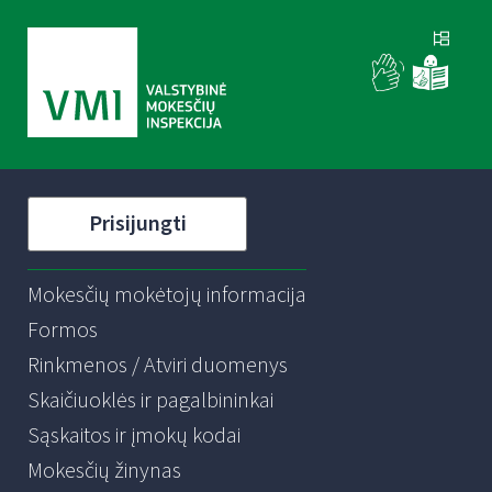
Prisijungti
Mokesčių mokėtojų informacija
Formos
Rinkmenos / Atviri duomenys
Skaičiuoklės ir pagalbininkai
Sąskaitos ir įmokų kodai
Mokesčių žinynas