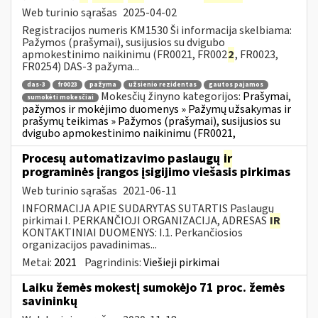
Web turinio sąrašas
2025-04-02
Registracijos numeris KM1530 Ši informacija skelbiama:
Pažymos (prašymai), susijusios su dvigubo
apmokestinimo naikinimu (FR0021, FR002
2
, FR0023,
FR0254) DAS-3 pažyma...
das-3
fr0023
pažyma
užsienio rezidentas
gautos pajamos
Mokesčių žinyno kategorijos:
Prašymai,
sumokėti mokesčiai
pažymos ir mokėjimo duomenys » Pažymų užsakymas ir
prašymų teikimas » Pažymos (prašymai), susijusios su
dvigubo apmokestinimo naikinimu (FR0021,
Procesų automatizavimo paslaugų
ir
programinės įrangos įsigijimo viešasis pirkimas
Web turinio sąrašas
2021-06-11
INFORMACIJA APIE SUDARYTAS SUTARTIS Paslaugų
pirkimai I. PERKANČIOJI ORGANIZACIJA, ADRESAS
IR
KONTAKTINIAI DUOMENYS: I.1. Perkančiosios
organizacijos pavadinimas...
Metai:
2021
Pagrindinis:
Viešieji pirkimai
Laiku žemės mokestį sumokėjo 71 proc. žemės
savininkų