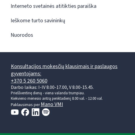
Interneto svetainės atitikties paraiška
Ieškome turto savininkų
Nuorodos
Konsultacijos mokesčių klausimais ir paslaugos
gyventojams:
+370 5 260 5060
Darbo laikas: I-IV 8.00-17.00, V 8.00-15.45.
Prieššventinę dieną - viena valanda trumpiau.
Kiekvieno mėnesio antrą penktadienį 8.00 val. - 12.00 val.
Mano VMI
Paklausimas per