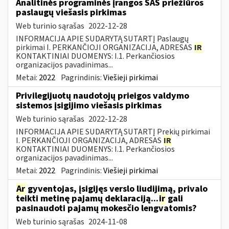
Analitinės programinės įrangos SAS priežiūros
paslaugų viešasis pirkimas
Web turinio sąrašas
2022-12-28
INFORMACIJA APIE SUDARYTĄ SUTARTĮ Paslaugų
pirkimai I. PERKANČIOJI ORGANIZACIJA, ADRESAS
IR
KONTAKTINIAI DUOMENYS: I.1. Perkančiosios
organizacijos pavadinimas...
Metai:
2022
Pagrindinis:
Viešieji pirkimai
Privilegijuotų naudotojų prieigos valdymo
sistemos įsigijimo viešasis pirkimas
Web turinio sąrašas
2022-12-28
INFORMACIJA APIE SUDARYTĄ SUTARTĮ Prekių pirkimai
I. PERKANČIOJI ORGANIZACIJA, ADRESAS
IR
KONTAKTINIAI DUOMENYS: I.1. Perkančiosios
organizacijos pavadinimas...
Metai:
2022
Pagrindinis:
Viešieji pirkimai
Ar
gyventojas, įsigijęs verslo liudijimą, privalo
teikti metinę pajamų deklaraciją...
ir
gali
pasinaudoti pajamų mokesčio lengvatomis?
Web turinio sąrašas
2024-11-08