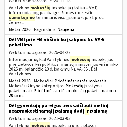
Web turinio sąrašas
2020-11-18
Valstybinė
mokesčių
inspekcija (toliau – VMI)
informuoja, jog pasibaigus žemės mokesčio
sumokėjimo
terminui iš viso jį sumokėjo 71 proc.
žemės...
Metai:
2020
Pagrindinis:
Naujiena
Dėl VMI prie FM viršininko įsakymo Nr. VA-5
pakeitimo
Web turinio sąrašas
2026-04-27
Informuojame, kad Valstybinės
mokesčių
inspekcijos
prie Lietuvos Respublikos finansų ministerijos viršininko
2026 m. balandžio 23 d. įsakymu Nr. VA-35 „Dėl
Valstybinės...
Metai:
2026
Mokesčiai:
Pridėtinės vertės mokestis
Mokesčių žinyno kategorijos:
Mokesčių įstatymų
pakeitimai » Pridėtinės vertės mokesčių pakeitimai nuo
2026 m.
Dėl gyventojų pareigos perskaičiuoti metinį
neapmokestinamąjį pajamų dydį
ir
pajamų
Web turinio sąrašas
2021-03-03
Valstybinė
mokesčių
inspekcija prie Lietuvos