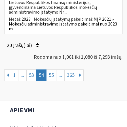
Lietuvos Respublikos finansų ministerijos,
įgyvendinama Lietuvos Respublikos mokesčių
administravimo įstatymo Nr....
Metai:
2023
Mokesčių įstatymų pakeitimai:
MĮP 2021 »
Mokesčių administravimo įstatymo pakeitimai nuo 2023
m.
20 Įrašų(-ai)
Rodoma nuo 1,061 iki 1,080 iš 7,293 irašų.
1
...
53
54
55
...
365
APIE VMI