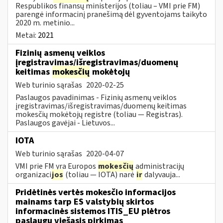
Respublikos finansų ministerijos (toliau – VMI prie FM)
parengė informacinį pranešimą dėl gyventojams taikyto
2020 m. metinio...
Metai:
2021
Fizinių asmenų veiklos
įregistravimas/išregistravimas/duomenų
keitimas
mokesčių
mokėtojų
Web turinio sąrašas
2020-02-25
Paslaugos pavadinimas - Fizinių asmenų veiklos
įregistravimas/išregistravimas/duomenų keitimas
mokesčių mokėtojų registre (toliau — Registras).
Paslaugos gavėjai - Lietuvos...
IOTA
Web turinio sąrašas
2020-04-07
VMI prie FM yra Europos
mokesčių
administracijų
organizaci
jos
(toliau — IOTA) narė
ir
dalyvauja...
Pridėtinės vertės mokesčio informacijos
mainams tarp ES valstybių skirtos
informacinės sistemos ITIS_EU plėtros
paslaugų viešasis pirkimas