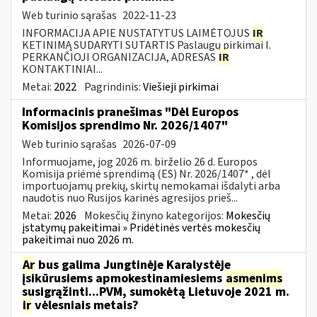
Web turinio sąrašas
2022-11-23
INFORMACIJA APIE NUSTATYTUS LAIMĖTOJUS
IR
KETINIMĄ SUDARYTI SUTARTIS Paslaugų pirkimai I.
PERKANČIOJI ORGANIZACIJA, ADRESAS
IR
KONTAKTINIAI...
Metai:
2022
Pagrindinis:
Viešieji pirkimai
Informacinis pranešimas "Dėl Europos
Komisijos sprendimo Nr. 2026/1407"
Web turinio sąrašas
2026-07-09
Informuojame, jog 2026 m. birželio 26 d. Europos
Komisija priėmė sprendimą (ES) Nr. 2026/1407* , dėl
importuojamų prekių, skirtų nemokamai išdalyti arba
naudotis nuo Rusijos karinės agresijos prieš...
Metai:
2026
Mokesčių žinyno kategorijos:
Mokesčių
įstatymų pakeitimai » Pridėtinės vertės mokesčių
pakeitimai nuo 2026 m.
Ar
bus galima Jungtinėje Karalystėje
įsikūrusiems apmokestinamiesiems
asmenims
susigrąžinti...PVM, sumokėtą Lietuvoje 2021 m.
ir
vėlesniais metais?