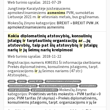
Web turinio sąrašas
2021-07-29
Jungtinėje Karalystėje įsisteigusiems
apmokestinamiesiems
asmenims
PVM, sumokėtas
Lietuvoje 2021 m.
ir
vėlesniais metais, bus grąžinamas.
Mokesčių žinyno kategorijos:
BREXIT » BREXIT PVM JK
apmokestinamiesiems asmenims
Kokia
diplomatinių atstovybių, konsulinių
įstaigų
ir
tarptautinių organizacijų
ar
...jų
atstovybių, taip pat šių atstovybių
ir
įstaigų
narių
ir
jų šeimų narių kreipimosi
Web turinio sąrašas
2018-11-22
Registracijos numeris KM0351 Ši informacija skelbiama:
Prekės diplomatinėms, konsulinėms įstaigoms, tarpt.
organizacijoms
ir
jų šeimos nariams (47 str.)
Atstovybės,...
pvm
0 proc
pvmį 47 str
diplomatinėms atstovybėms
konsulinėms įstaigoms
tarptautinėms organizacijoms
atstovybėms
Mokesčių žinyno
pvm grąžinimas
grąžinimo procedūra
kategorijos:
Pridėtinės vertės mokestis » PVM tarifai » 0
proc. PVM tarifas (VI skyrius) » Prekės diplomatinėms,
konsulinėms įstaigoms, tarpt. organizacijoms ir jų še