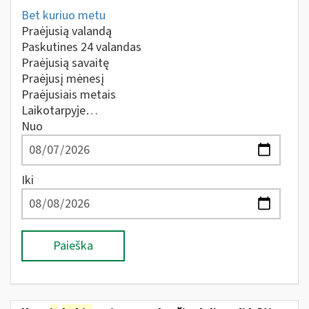
Bet kuriuo metu
Praėjusią valandą
Paskutines 24 valandas
Praėjusią savaitę
Praėjusį mėnesį
Praėjusiais metais
Laikotarpyje…
Nuo
Iki
Paieška