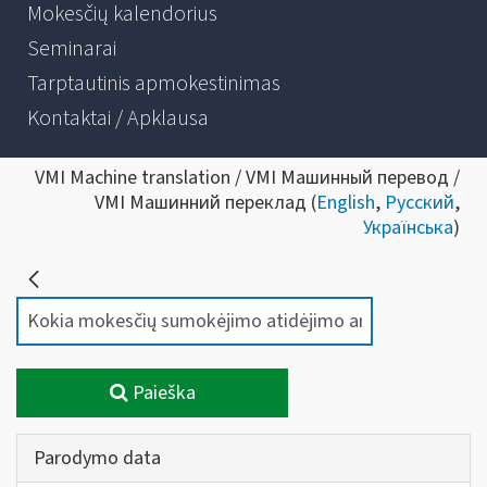
Mokesčių kalendorius
Seminarai
Tarptautinis apmokestinimas
Kontaktai / Apklausa
VMI Machine translation / VMI Машинный перевод /
VMI Машинний переклад (
English
,
Русский
,
Українська
)
Paieška
Parodymo data