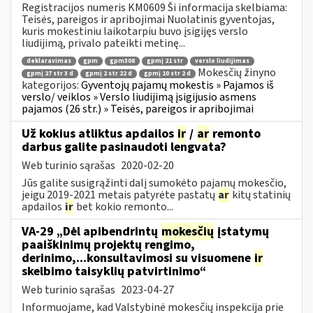
Registracijos numeris KM0609 Ši informacija skelbiama:
Teisės, pareigos ir apribojimai Nuolatinis gyventojas,
kuris mokestiniu laikotarpiu buvo įsigijęs verslo
liudijimą, privalo pateikti metinę...
deklaravimas
gpm
gpm308
gpmį 21 str
verslo liudijimas
Mokesčių žinyno
gpmį 27 str 3 d
gpmį 2 str 22 d
gpmį 10 str 2 d
kategorijos:
Gyventojų pajamų mokestis » Pajamos iš
verslo/ veiklos » Verslo liudijimą įsigijusio asmens
pajamos (26 str.) » Teisės, pareigos ir apribojimai
Už kokius atliktus apdailos
ir
/
ar
remonto
darbus galite pasinaudoti lengvata?
Web turinio sąrašas
2020-02-20
Jūs galite susigrąžinti dalį sumokėto pajamų mokesčio,
jeigu 2019-2021 metais patyrėte pastatų
ar
kitų statinių
apdailos
ir
bet kokio remonto...
VA-29 „Dėl apibendrintų
mokesčių
įstatymų
paaiškinimų projektų rengimo,
derinimo,...konsultavimosi su visuomene
ir
skelbimo taisyklių patvirtinimo“
Web turinio sąrašas
2023-04-27
Informuojame, kad Valstybinė mokesčių inspekcija prie